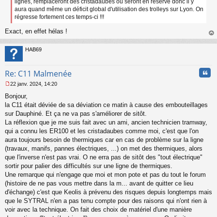
lignes, remplaceront des cristadaubes ou seront en réserve donc il y
n
aura quand même un déficit global d'utilisation des trolleys sur Lyon. On
o
régresse fortement ces temps-ci !!!
n
l
Exact, en effet hélas !
u
au
t
HAB69
Cita
Re: C11 Malmenée
22 janv. 2024, 14:20
M
Bonjour,
e
s
la C11 était déviée de sa déviation ce matin à cause des embouteillages
s
sur Dauphiné. Et ça ne va pas s'améliorer de sitôt.
a
La réflexion que je me suis fait avec un ami, ancien technicien tramway,
g
qui a connu les ER100 et les cristadaubes comme moi, c'est que l'on
e
aura toujours besoin de thermiques car en cas de problème sur la ligne
n
o
(travaux, manifs, pannes électriques, ...) on met des thermiques, alors
n
que l'inverse n'est pas vrai. O ne erra pas de sitôt des "tout électrique"
l
sortir pour palier des difficultés sur une ligne de thermiques.
u
Une remarque qui n'engage que moi et mon pote et pas du tout le forum
(histoire de ne pas vous mettre dans la m... avant de quitter ce lieu
d'échange) c'est que Keolis à prévenu des risques depuis longtemps mais
que le SYTRAL n'en a pas tenu compte pour des raisons qui n'ont rien à
voir avec la technique. On fait des choix de matériel d'une manière