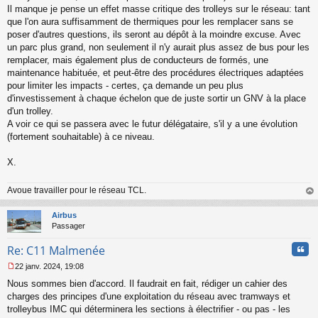
Il manque je pense un effet masse critique des trolleys sur le réseau: tant
que l'on aura suffisamment de thermiques pour les remplacer sans se
poser d'autres questions, ils seront au dépôt à la moindre excuse. Avec
un parc plus grand, non seulement il n'y aurait plus assez de bus pour les
remplacer, mais également plus de conducteurs de formés, une
maintenance habituée, et peut-être des procédures électriques adaptées
pour limiter les impacts - certes, ça demande un peu plus
d'investissement à chaque échelon que de juste sortir un GNV à la place
d'un trolley.
A voir ce qui se passera avec le futur délégataire, s'il y a une évolution
(fortement souhaitable) à ce niveau.
X.
Avoue travailler pour le réseau TCL.
au
t
Airbus
Passager
Cita
Re: C11 Malmenée
22 janv. 2024, 19:08
M
Nous sommes bien d'accord. Il faudrait en fait, rédiger un cahier des
e
s
charges des principes d'une exploitation du réseau avec tramways et
s
trolleybus IMC qui déterminera les sections à électrifier - ou pas - les
a