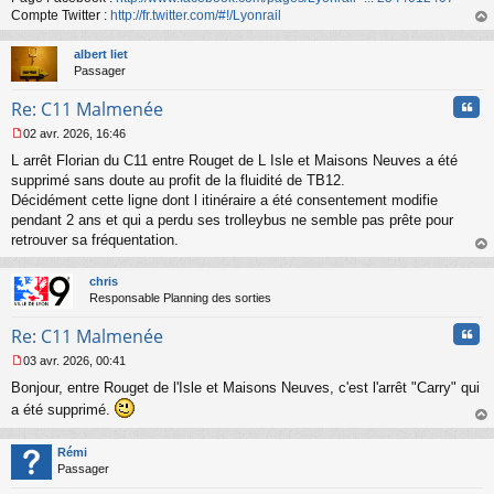
n
Compte Twitter :
http://fr.twitter.com/#!/Lyonrail
o
au
n
t
albert liet
l
Passager
u
Cita
Re: C11 Malmenée
02 avr. 2026, 16:46
M
L arrêt Florian du C11 entre Rouget de L Isle et Maisons Neuves a été
e
s
supprimé sans doute au profit de la fluidité de TB12.
s
Décidément cette ligne dont l itinéraire a été consentement modifie
a
pendant 2 ans et qui a perdu ses trolleybus ne semble pas prête pour
g
retrouver sa fréquentation.
e
au
n
t
o
chris
n
Responsable Planning des sorties
l
u
Cita
Re: C11 Malmenée
03 avr. 2026, 00:41
M
Bonjour, entre Rouget de l'Isle et Maisons Neuves, c'est l'arrêt "Carry" qui
e
s
a été supprimé.
s
au
a
t
Rémi
g
Passager
e
n