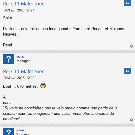
Cita
Re: C11 Malmenée
o
n
03 avr. 2026, 11:27
l
M
u
Salut
e
s
s
D'ailleurs, cela fait un peu long quand même entre Rouget et Maisons
a
Neuves...
g
e
Rémi
n
o
au
n
t
nanar
l
Passager
u
Cita
Re: C11 Malmenée
03 avr. 2026, 12:20
M
e
Boaf ... 670 mètres.
s
s
A+
a
nanar
g
"
Si vous ne considérez pas le vélo urbain comme une partie de la
e
n
solution pour l'aménagement des villes, vous êtes une partie du
o
problème
"
n
au
l
t
pitou
u
Passager