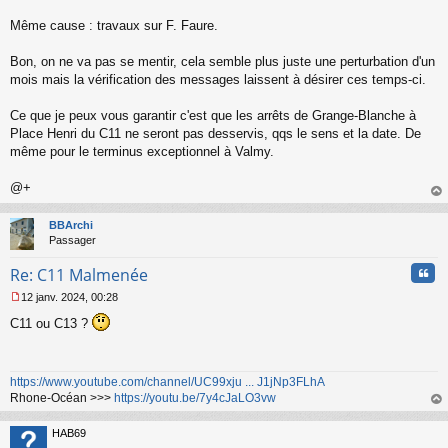
Même cause : travaux sur F. Faure.
Bon, on ne va pas se mentir, cela semble plus juste une perturbation d'un
mois mais la vérification des messages laissent à désirer ces temps-ci.
Ce que je peux vous garantir c'est que les arrêts de Grange-Blanche à
Place Henri du C11 ne seront pas desservis, qqs le sens et la date. De
même pour le terminus exceptionnel à Valmy.
@+
au
t
BBArchi
Passager
Cita
Re: C11 Malmenée
12 janv. 2024, 00:28
M
C11 ou C13 ?
e
s
s
a
https://www.youtube.com/channel/UC99xju ... J1jNp3FLhA
g
Rhone-Océan >>>
https://youtu.be/7y4cJaLO3vw
e
n
au
o
t
HAB69
n