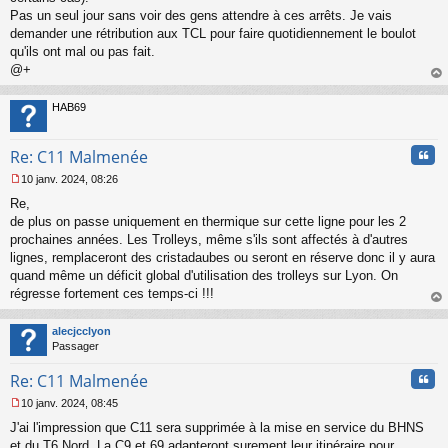
Pas un seul jour sans voir des gens attendre à ces arrêts. Je vais
demander une rétribution aux TCL pour faire quotidiennement le boulot
qu'ils ont mal ou pas fait.
@+
au
t
HAB69
Cita
Re: C11 Malmenée
10 janv. 2024, 08:26
M
Re,
e
s
de plus on passe uniquement en thermique sur cette ligne pour les 2
s
prochaines années. Les Trolleys, même s'ils sont affectés à d'autres
a
lignes, remplaceront des cristadaubes ou seront en réserve donc il y aura
g
quand même un déficit global d'utilisation des trolleys sur Lyon. On
e
régresse fortement ces temps-ci !!!
n
o
au
n
t
alecjcclyon
l
Passager
u
Cita
Re: C11 Malmenée
10 janv. 2024, 08:45
M
J'ai l'impression que C11 sera supprimée à la mise en service du BHNS
e
s
et du T6 Nord. La C9 et 69 adapteront surement leur itinéraire pour