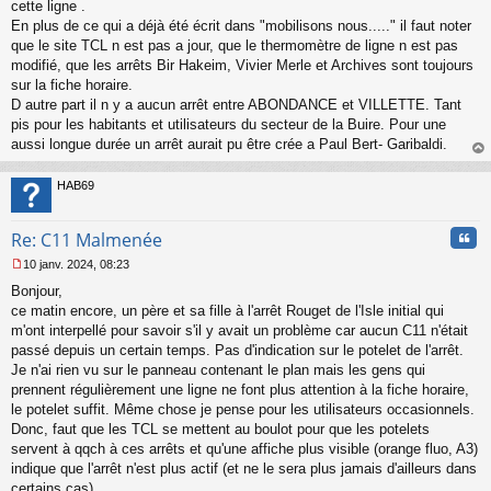
s
cette ligne .
s
En plus de ce qui a déjà été écrit dans "mobilisons nous....." il faut noter
a
que le site TCL n est pas a jour, que le thermomètre de ligne n est pas
g
modifié, que les arrêts Bir Hakeim, Vivier Merle et Archives sont toujours
e
sur la fiche horaire.
n
o
D autre part il n y a aucun arrêt entre ABONDANCE et VILLETTE. Tant
n
pis pour les habitants et utilisateurs du secteur de la Buire. Pour une
l
aussi longue durée un arrêt aurait pu être crée a Paul Bert- Garibaldi.
u
au
t
HAB69
Cita
Re: C11 Malmenée
10 janv. 2024, 08:23
M
Bonjour,
e
s
ce matin encore, un père et sa fille à l'arrêt Rouget de l'Isle initial qui
s
m'ont interpellé pour savoir s'il y avait un problème car aucun C11 n'était
a
passé depuis un certain temps. Pas d'indication sur le potelet de l'arrêt.
g
Je n'ai rien vu sur le panneau contenant le plan mais les gens qui
e
prennent régulièrement une ligne ne font plus attention à la fiche horaire,
n
o
le potelet suffit. Même chose je pense pour les utilisateurs occasionnels.
n
Donc, faut que les TCL se mettent au boulot pour que les potelets
l
servent à qqch à ces arrêts et qu'une affiche plus visible (orange fluo, A3)
u
indique que l'arrêt n'est plus actif (et ne le sera plus jamais d'ailleurs dans
certains cas).