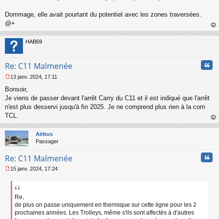
Dommage, elle avait pourtant du potentiel avec les zones traversées.
@+
au
t
HAB69
Cita
Re: C11 Malmenée
13 janv. 2024, 17:11
M
Bonsoir,
e
s
Je viens de passer devant l'arrêt Carry du C11 et il est indiqué que l'arrêt
s
n'est plus desservi jusqu'à fin 2025. Je ne comprend plus rien à la com
a
TCL.
g
au
e
t
n
Airbus
o
Passager
n
Cita
l
Re: C11 Malmenée
u
15 janv. 2024, 17:24
M
e
s
s
Re,
a
de plus on passe uniquement en thermique sur cette ligne pour les 2
g
prochaines années. Les Trolleys, même s'ils sont affectés à d'autres
e