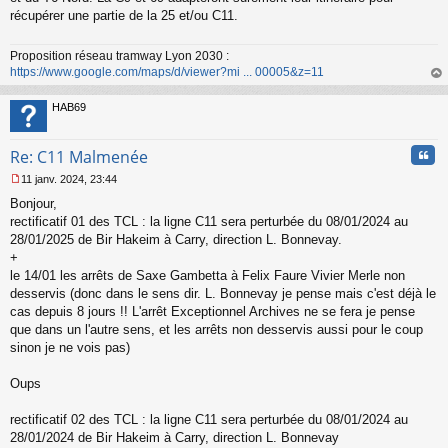
s
récupérer une partie de la 25 et/ou C11.
a
g
Proposition réseau tramway Lyon 2030 :
e
https://www.google.com/maps/d/viewer?mi ... 00005&z=11
n
o
au
n
t
HAB69
l
u
Cita
Re: C11 Malmenée
11 janv. 2024, 23:44
M
Bonjour,
e
s
rectificatif 01 des TCL : la ligne C11 sera perturbée du 08/01/2024 au
s
28/01/2025 de Bir Hakeim à Carry, direction L. Bonnevay.
a
+
g
le 14/01 les arrêts de Saxe Gambetta à Felix Faure Vivier Merle non
e
desservis (donc dans le sens dir. L. Bonnevay je pense mais c'est déjà le
n
o
cas depuis 8 jours !! L'arrêt Exceptionnel Archives ne se fera je pense
n
que dans un l'autre sens, et les arrêts non desservis aussi pour le coup
l
sinon je ne vois pas)
u
Oups
rectificatif 02 des TCL : la ligne C11 sera perturbée du 08/01/2024 au
28/01/2024 de Bir Hakeim à Carry, direction L. Bonnevay