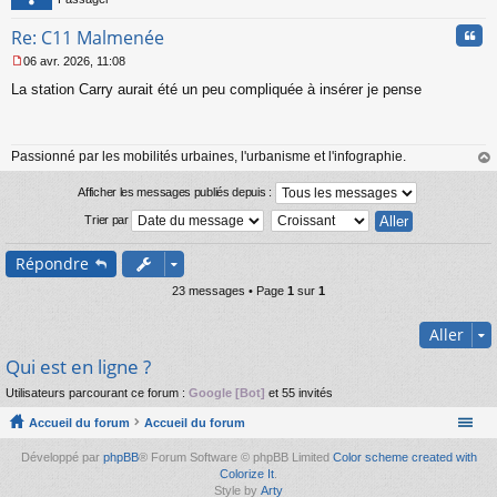
Cita
Re: C11 Malmenée
06 avr. 2026, 11:08
M
La station Carry aurait été un peu compliquée à insérer je pense
e
s
s
a
Passionné par les mobilités urbaines, l'urbanisme et l'infographie.
g
e
au
n
t
Afficher les messages publiés depuis :
o
Trier par
n
l
u
Répondre
23 messages • Page
1
sur
1
Aller
Qui est en ligne ?
Utilisateurs parcourant ce forum :
Google [Bot]
et 55 invités
Accueil du forum
Accueil du forum
Développé par
phpBB
® Forum Software © phpBB Limited
Color scheme created with
Colorize It
.
Style by
Arty