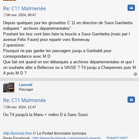
n
Cita
Re: C11 Malmenée
o
n
06 nov. 2024, 08:47
l
M
u
Depuis quelques jour les girouettes C 11 en direction de Saxe Gambetta
e
s
indiquent " archives départementales".
s
Pourtant les bus vont bien faire la boucle a Saxe Gambetta (mais par l
a
avenue Félix Faure) pour repartir vers Bonnevay.
g
2 questions:
e
Pourquoi ne pas garder les passagers jusqu a Garibaldi pour
n
o
correspondance avec M D
n
Que fait ont quand on est débarqués a archives départementales et que l
l
on souhaite aller a Bellecour ou a VAISE ? T4 jusqu a Charpennes puis M
u
A puis M D ?
au
t
Lyonrail
Passager
Cita
Re: C11 Malmenée
06 nov. 2024, 12:47
M
Ou T4 jusqu'à la Manu + métro D à Sans Souci
e
s
s
a
http://lyonrail.free.fr/
Le Portail ferroviaire lyonnais
g
Page Facebook :
http://www.facebook.com/pages/Lyonrail- ... 2544012407
e