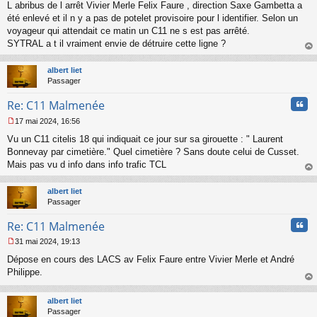
L abribus de l arrêt Vivier Merle Felix Faure , direction Saxe Gambetta a
e
s
été enlevé et il n y a pas de potelet provisoire pour l identifier. Selon un
s
voyageur qui attendait ce matin un C11 ne s est pas arrêté.
a
SYTRAL a t il vraiment envie de détruire cette ligne ?
g
au
e
t
n
albert liet
o
Passager
n
Cita
l
Re: C11 Malmenée
u
17 mai 2024, 16:56
M
Vu un C11 citelis 18 qui indiquait ce jour sur sa girouette : " Laurent
e
s
Bonnevay par cimetière." Quel cimetière ? Sans doute celui de Cusset.
s
Mais pas vu d info dans info trafic TCL
a
au
g
t
albert liet
e
Passager
n
o
Cita
Re: C11 Malmenée
n
l
31 mai 2024, 19:13
u
M
Dépose en cours des LACS av Felix Faure entre Vivier Merle et André
e
s
Philippe.
s
au
a
t
albert liet
g
Passager
e