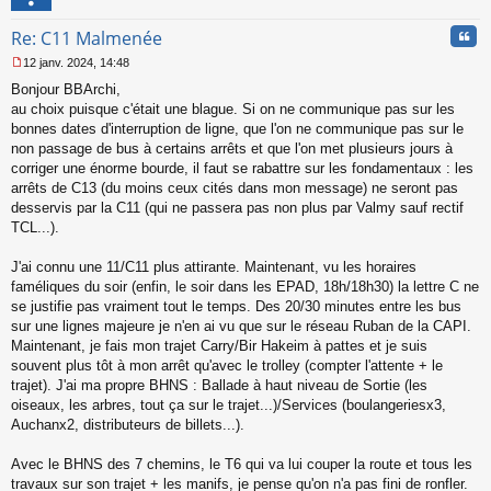
l
u
Cita
Re: C11 Malmenée
12 janv. 2024, 14:48
M
Bonjour BBArchi,
e
s
au choix puisque c'était une blague. Si on ne communique pas sur les
s
bonnes dates d'interruption de ligne, que l'on ne communique pas sur le
a
non passage de bus à certains arrêts et que l'on met plusieurs jours à
g
corriger une énorme bourde, il faut se rabattre sur les fondamentaux : les
e
arrêts de C13 (du moins ceux cités dans mon message) ne seront pas
n
o
desservis par la C11 (qui ne passera pas non plus par Valmy sauf rectif
n
TCL...).
l
u
J'ai connu une 11/C11 plus attirante. Maintenant, vu les horaires
faméliques du soir (enfin, le soir dans les EPAD, 18h/18h30) la lettre C ne
se justifie pas vraiment tout le temps. Des 20/30 minutes entre les bus
sur une lignes majeure je n'en ai vu que sur le réseau Ruban de la CAPI.
Maintenant, je fais mon trajet Carry/Bir Hakeim à pattes et je suis
souvent plus tôt à mon arrêt qu'avec le trolley (compter l'attente + le
trajet). J'ai ma propre BHNS : Ballade à haut niveau de Sortie (les
oiseaux, les arbres, tout ça sur le trajet...)/Services (boulangeriesx3,
Auchanx2, distributeurs de billets...).
Avec le BHNS des 7 chemins, le T6 qui va lui couper la route et tous les
travaux sur son trajet + les manifs, je pense qu'on n'a pas fini de ronfler.