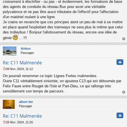
croisement à électrifier - ou pas - et évidemment, les formations de base
g
des agents de conduite du réseau Bus pour avoir une véritable
e
polyvalence et ne pas être aussi tributaire de l'effectif pour l'affectation
n
o
d'un matériel roulant à une ligne.
n
Je crains en revanche que ces principes aient un peu de mal à se mettre
l
en place quand l'exploitant des tramways ne sera plus le même que celui
u
des trolleybus ! Bonjour l'allotissement du réseau, encore une idée de
génie
... !!!
au
t
Airbus
Passager
Cita
Re: C11 Malmenée
09 févr. 2024, 11:12
M
On pourrait renommer ce topic Lignes Fortes malmenées.
e
s
Outre C11 véritablement sinistrée, on ajoutera C13 qui est détournée par
s
Felix Faure entre Rouget de l'Isle et Part-Dieu, ce qui rallonge très
a
sensiblement son temps de parcours.
g
au
e
t
n
albert liet
o
Passager
n
Cita
l
Re: C11 Malmenée
u
26 févr. 2024, 11:20
M