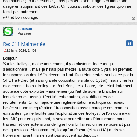
dogmatique ("tout électrique") sans penser à son usage. On limite son
usage en supprimant des LACs. On voudrait saboter des lignes qu'on ne
ferait pas autrement.
@+ et bon courage.
au
t
TubeSurf
Passager
Cita
Re: C11 Malmenée
22 janv. 2024, 14:54
M
Bonjour,
e
s
Sur les trolleys, malheureusement, il y a plusieurs facteurs qui
s
s'additionnent... mais je n'irais pas mettre la faute côté Sytral en premier:
a
la suppression des LACs devant la Part-Dieu était certes souhaitée par la
g
SPL Part-Dieu (et sans grande opposition visible du Sytral), mais virer les
e
croisements tram / trolley sur Paul Bert, Felix Faure, etc., était fortement
n
o
soutenue côté exploitant-mainteneur (ou l'art de scier la branche sur
n
laquelle on est assis). Ceci lié, entre autres, aux difficultés de
l
recrutements. Si l'on rajoute une réglementation électrique du réseau
u
basée sur une interprétation / transposition assez baroque des normes
existantes, ça ne facilite pas l'exploitation des trolleys. Si l'on conservait
les IMC pour ce qu'ils sont, à savoir permettre un détournement pour
travaux, et des extensions de ligne hors bifilaires, on ne se poserait pas
ces questions. Étonnamment, lorsqu'un réseau (et son OA) mets ses
trolleys en avant, ils ne sont pas souvent au dépôt...)