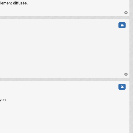
llement diffusée.
au
t
Citati
au
t
Citati
Lyon.