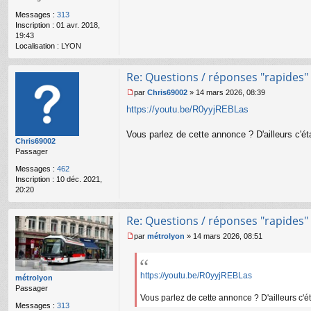
g
Messages :
313
e
Inscription :
01 avr. 2018,
n
19:43
o
Localisation :
LYON
n
l
u
Re: Questions / réponses "rapides"
par
Chris69002
»
14 mars 2026, 08:39
M
https://youtu.be/R0yyjREBLas
e
s
s
Vous parlez de cette annonce ? D'ailleurs c'ét
Chris69002
a
Passager
g
e
Messages :
462
n
Inscription :
10 déc. 2021,
o
20:20
n
l
u
Re: Questions / réponses "rapides"
par
métrolyon
»
14 mars 2026, 08:51
M
e
s
s
https://youtu.be/R0yyjREBLas
métrolyon
a
Passager
g
Vous parlez de cette annonce ? D'ailleurs c'é
Messages :
313
e