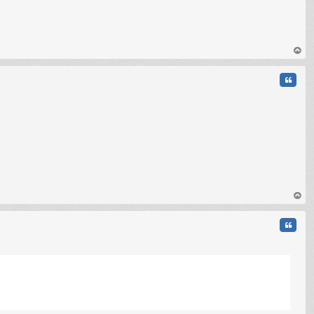
au
t
Citati
au
t
Citati