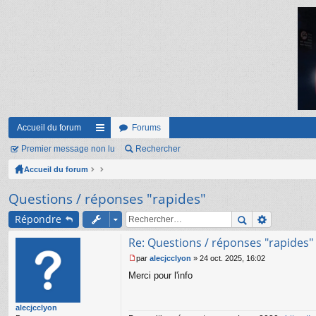
Accueil du forum
Forums
Premier message non lu
ac
Rechercher
Accueil du forum
co
ur
Questions / réponses "rapides"
ci
Répondre
s
Re: Questions / réponses "rapides"
par
alecjcclyon
»
24 oct. 2025, 16:02
M
Merci pour l'info
e
s
s
alecjcclyon
a