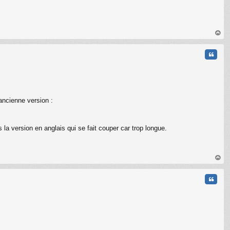
au
t
Citati
ancienne version :
s la version en anglais qui se fait couper car trop longue.
au
t
Citati