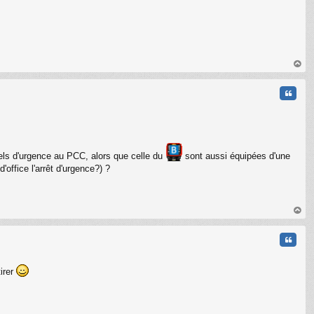
C
au
t
Citati
ls d'urgence au PCC, alors que celle du
sont aussi équipées d'une
'office l'arrêt d'urgence?) ?
au
t
Citati
irer