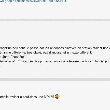
/www.google.com/maps/d/viewer?mi ... 00005&z=11
oyager un peu dans le passé car les annonces d'arrivée en station étaient une 
nine différente, trés claire, pas d'anglais, et un texte différent.
nt-Just, Fourviére"
rturbations" : "ouverture des portes à droite dans le sens de la circulation" pui
.
Nathalie revient à bord dans une MPL85