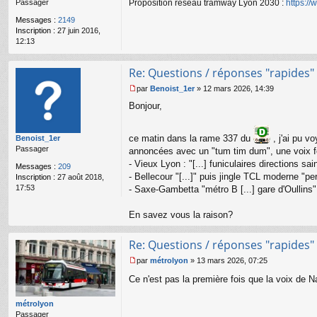
Proposition réseau tramway Lyon 2030 :
https:/
Passager
g
e
Messages :
2149
n
Inscription :
27 juin 2016,
o
12:13
n
l
u
Re: Questions / réponses "rapides"
par
Benoist_1er
»
12 mars 2026, 14:39
M
Bonjour,
e
s
s
ce matin dans la rame 337 du
, j'ai pu v
Benoist_1er
a
Passager
g
annoncées avec un "tum tim dum", une voix fémi
e
- Vieux Lyon : "[...] funiculaires directions sai
Messages :
209
n
- Bellecour "[...]" puis jingle TCL moderne "pe
Inscription :
27 août 2018,
o
17:53
- Saxe-Gambetta "métro B [...] gare d'Oullins"
n
l
u
En savez vous la raison?
Re: Questions / réponses "rapides"
par
métrolyon
»
13 mars 2026, 07:25
M
Ce n'est pas la première fois que la voix de 
e
s
s
métrolyon
a
Passager