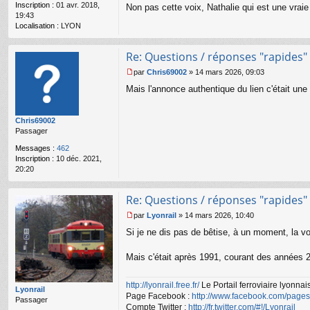
Inscription :
01 avr. 2018,
n
Non pas cette voix, Nathalie qui est une vraie
19:43
o
Localisation :
LYON
n
l
u
Re: Questions / réponses "rapides"
par
Chris69002
»
14 mars 2026, 09:03
M
Mais l'annonce authentique du lien c'était une v
e
s
s
Chris69002
a
Passager
g
e
Messages :
462
n
Inscription :
10 déc. 2021,
o
20:20
n
l
u
Re: Questions / réponses "rapides"
par
Lyonrail
»
14 mars 2026, 10:40
M
Si je ne dis pas de bêtise, à un moment, la vo
e
s
s
Mais c'était après 1991, courant des années 20
a
g
http://lyonrail.free.fr/
Le Portail ferroviaire lyonnai
e
Lyonrail
Page Facebook :
http://www.facebook.com/pages/
n
Passager
o
Compte Twitter :
http://fr.twitter.com/#!/Lyonrail