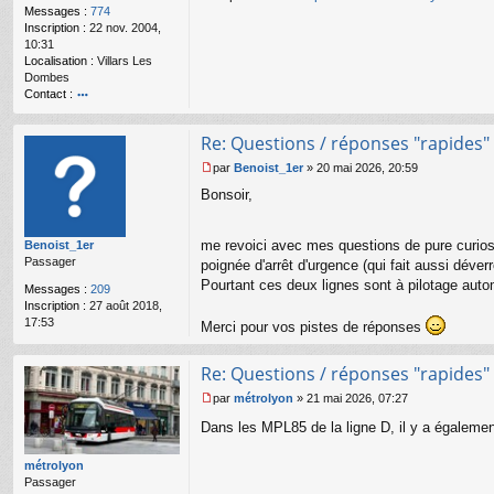
n
Messages :
774
l
Inscription :
22 nov. 2004,
u
10:31
Localisation :
Villars Les
Dombes
Contact :
o
nt
Re: Questions / réponses "rapides"
ac
te
par
Benoist_1er
»
20 mai 2026, 20:59
r
M
Bonsoir,
L
e
y
s
o
s
me revoici avec mes questions de pure curios
Benoist_1er
nr
a
Passager
ail
g
poignée d'arrêt d'urgence (qui fait aussi déverr
e
Pourtant ces deux lignes sont à pilotage autom
Messages :
209
n
Inscription :
27 août 2018,
o
17:53
Merci pour vos pistes de réponses
n
l
u
Re: Questions / réponses "rapides"
par
métrolyon
»
21 mai 2026, 07:27
M
Dans les MPL85 de la ligne D, il y a égalemen
e
s
s
métrolyon
a
Passager
g