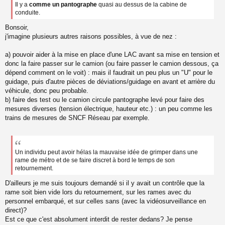
e
Il y a
comme un pantographe
quasi au dessus de la cabine de
n
conduite.
o
n
Bonsoir,
l
j'imagine plusieurs autres raisons possibles, à vue de nez :
u
a) pouvoir aider à la mise en place d'une LAC avant sa mise en tension et
donc la faire passer sur le camion (ou faire passer le camion dessous, ça
dépend comment on le voit) : mais il faudrait un peu plus un "U" pour le
guidage, puis d'autre pièces de déviations/guidage en avant et arrière du
véhicule, donc peu probable.
b) faire des test ou le camion circule pantographe levé pour faire des
mesures diverses (tension électrique, hauteur etc.) : un peu comme les
trains de mesures de SNCF Réseau par exemple.
Un individu peut avoir hélas la mauvaise idée de grimper dans une
rame de métro et de se faire discret à bord le temps de son
retournement.
D'ailleurs je me suis toujours demandé si il y avait un contrôle que la
rame soit bien vide lors du retournement, sur les rames avec du
personnel embarqué, et sur celles sans (avec la vidéosurveillance en
direct)?
Est ce que c'est absolument interdit de rester dedans? Je pense