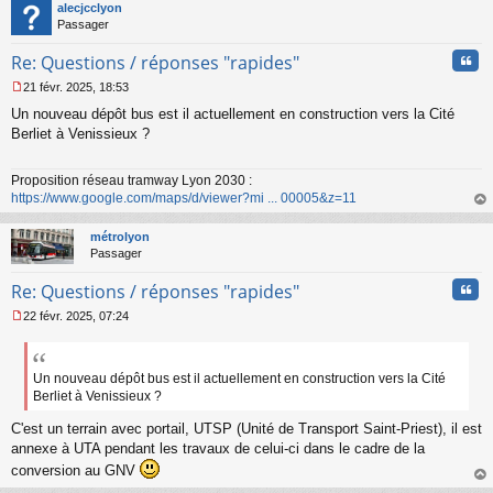
t
alecjcclyon
u
Passager
Cita
Re: Questions / réponses "rapides"
21 févr. 2025, 18:53
M
Un nouveau dépôt bus est il actuellement en construction vers la Cité
e
s
Berliet à Venissieux ?
s
a
Proposition réseau tramway Lyon 2030 :
g
https://www.google.com/maps/d/viewer?mi ... 00005&z=11
e
n
au
o
t
métrolyon
n
Passager
l
u
Cita
Re: Questions / réponses "rapides"
22 févr. 2025, 07:24
M
e
s
s
Un nouveau dépôt bus est il actuellement en construction vers la Cité
a
Berliet à Venissieux ?
g
e
C'est un terrain avec portail, UTSP (Unité de Transport Saint-Priest), il est
n
annexe à UTA pendant les travaux de celui-ci dans le cadre de la
o
conversion au GNV
n
au