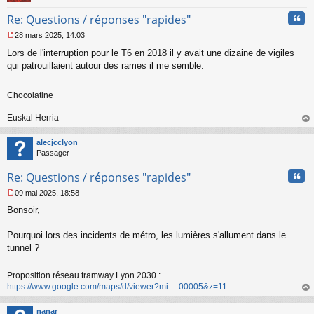
n
Cita
Re: Questions / réponses "rapides"
o
n
28 mars 2025, 14:03
l
M
u
Lors de l'interruption pour le T6 en 2018 il y avait une dizaine de vigiles
e
s
qui patrouillaient autour des rames il me semble.
s
a
Chocolatine
g
e
n
Euskal Herria
o
au
n
t
alecjcclyon
l
Passager
u
Cita
Re: Questions / réponses "rapides"
09 mai 2025, 18:58
M
Bonsoir,
e
s
s
Pourquoi lors des incidents de métro, les lumières s'allument dans le
a
tunnel ?
g
e
n
Proposition réseau tramway Lyon 2030 :
o
https://www.google.com/maps/d/viewer?mi ... 00005&z=11
n
au
l
t
nanar