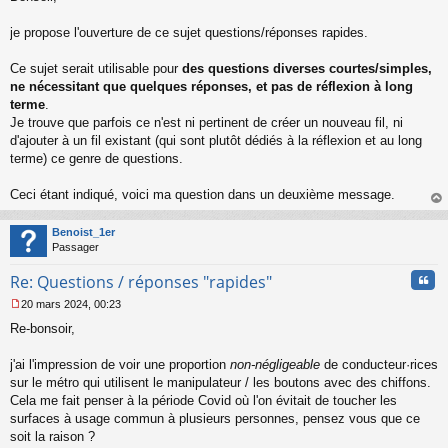
s
s
je propose l'ouverture de ce sujet questions/réponses rapides.
a
g
Ce sujet serait utilisable pour
des questions diverses courtes/simples,
e
ne nécessitant que quelques réponses, et pas de réflexion à long
n
o
terme
.
n
Je trouve que parfois ce n'est ni pertinent de créer un nouveau fil, ni
l
d'ajouter à un fil existant (qui sont plutôt dédiés à la réflexion et au long
u
terme) ce genre de questions.
Ceci étant indiqué, voici ma question dans un deuxième message.
au
t
Benoist_1er
Passager
Cita
Re: Questions / réponses "rapides"
20 mars 2024, 00:23
M
Re-bonsoir,
e
s
s
j'ai l'impression de voir une proportion
non-négligeable
de conducteur·rices
a
sur le métro qui utilisent le manipulateur / les boutons avec des chiffons.
g
Cela me fait penser à la période Covid où l'on évitait de toucher les
e
surfaces à usage commun à plusieurs personnes, pensez vous que ce
n
o
soit la raison ?