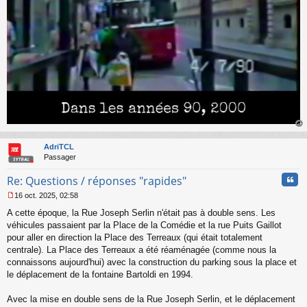
au
t
AdriTCL
Passager
Cita
Re: Questions / réponses "rapides"
16 oct. 2025, 02:58
M
A cette époque, la Rue Joseph Serlin n'était pas à double sens. Les
e
s
véhicules passaient par la Place de la Comédie et la rue Puits Gaillot
s
pour aller en direction la Place des Terreaux (qui était totalement
a
centrale). La Place des Terreaux a été réaménagée (comme nous la
g
connaissons aujourd'hui) avec la construction du parking sous la place et
e
le déplacement de la fontaine Bartoldi en 1994.
n
o
n
Avec la mise en double sens de la Rue Joseph Serlin, et le déplacement
l