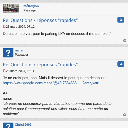
au
t
métrolyon
Passager
Cita
Re: Questions / réponses "rapides"
25 mars 2024, 07:12
M
De base il servait pour le parking LPA en dessous il me semble ?
e
s
s
au
a
t
nanar
g
Passager
e
n
Cita
Re: Questions / réponses "rapides"
o
n
25 mars 2024, 15:11
l
M
u
Je ne crois pas, non. Mais il dessert le petit quai en dessous :
e
s
https://www.google.com/maps/@45.7554833 ... ?entry=ttu
s
a
A+
g
nanar
e
"
Si vous ne considérez pas le vélo urbain comme une partie de la
n
o
solution pour l'aménagement des villes, vous êtes une partie du
n
problème
"
l
au
u
t
Chris69002