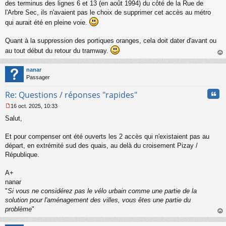
des terminus des lignes 6 et 13 (en août 1994) du côté de la Rue de
u
l'Arbre Sec, ils n'avaient pas le choix de supprimer cet accès au métro
qui aurait été en pleine voie.
Quant à la suppression des portiques oranges, cela doit dater d'avant ou
au tout début du retour du tramway.
au
t
nanar
Passager
Cita
Re: Questions / réponses "rapides"
16 oct. 2025, 10:33
M
Salut,
e
s
s
Et pour compenser ont été ouverts les 2 accès qui n'existaient pas au
a
départ, en extrémité sud des quais, au delà du croisement Pizay /
g
République.
e
n
o
A+
n
nanar
l
"
Si vous ne considérez pas le vélo urbain comme une partie de la
u
solution pour l'aménagement des villes, vous êtes une partie du
problème
"
au
t