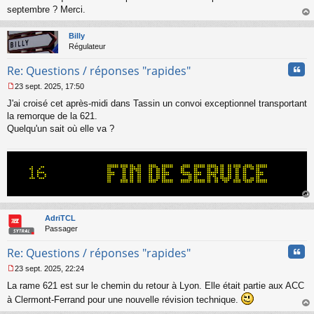
a
septembre ? Merci.
g
au
e
t
n
Billy
o
Régulateur
n
Cita
l
Re: Questions / réponses "rapides"
u
23 sept. 2025, 17:50
M
J'ai croisé cet après-midi dans Tassin un convoi exceptionnel transportant
e
s
la remorque de la 621.
s
Quelqu'un sait où elle va ?
a
g
e
n
o
n
l
au
u
t
AdriTCL
Passager
Cita
Re: Questions / réponses "rapides"
23 sept. 2025, 22:24
M
La rame 621 est sur le chemin du retour à Lyon. Elle était partie aux ACC
e
s
à Clermont-Ferrand pour une nouvelle révision technique.
s
au