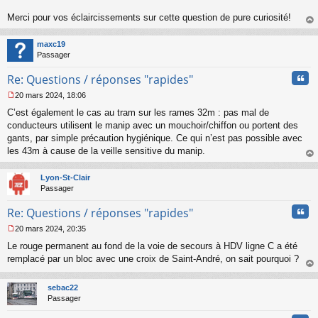
n
l
Merci pour vos éclaircissements sur cette question de pure curiosité!
u
au
t
maxc19
Passager
Cita
Re: Questions / réponses "rapides"
20 mars 2024, 18:06
M
C’est également le cas au tram sur les rames 32m : pas mal de
e
s
conducteurs utilisent le manip avec un mouchoir/chiffon ou portent des
s
gants, par simple précaution hygiénique. Ce qui n’est pas possible avec
a
les 43m à cause de la veille sensitive du manip.
g
au
e
t
n
Lyon-St-Clair
o
Passager
n
Cita
l
Re: Questions / réponses "rapides"
u
20 mars 2024, 20:35
M
Le rouge permanent au fond de la voie de secours à HDV ligne C a été
e
s
remplacé par un bloc avec une croix de Saint-André, on sait pourquoi ?
s
au
a
t
sebac22
g
Passager
e
n