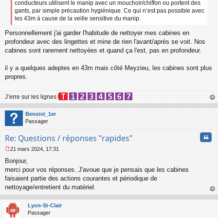
conducteurs utilisent le manip avec un mouchoir/chiffon ou portent des
gants, par simple précaution hygiénique. Ce qui n’est pas possible avec
les 43m à cause de la veille sensitive du manip.
Personnellement j'ai garder l'habitude de nettoyer mes cabines en
profondeur avec des lingettes et mine de rien l'avant/après se voit. Nos
cabines sont rarement nettoyées et quand ça l'est, pas en profondeur.
il y a quelques adeptes en 43m mais côté Meyzieu, les cabines sont plus
propres.
J’erre sur les lignes
au
t
Benoist_1er
Passager
Cita
Re: Questions / réponses "rapides"
21 mars 2024, 17:31
M
Bonjour,
e
s
merci pour vos réponses. J'avoue que je pensais que les cabines
s
faisaient partie des actions courantes et périodique de
a
nettoyage/entretient du matériel.
g
au
e
t
n
Lyon-St-Clair
o
Passager