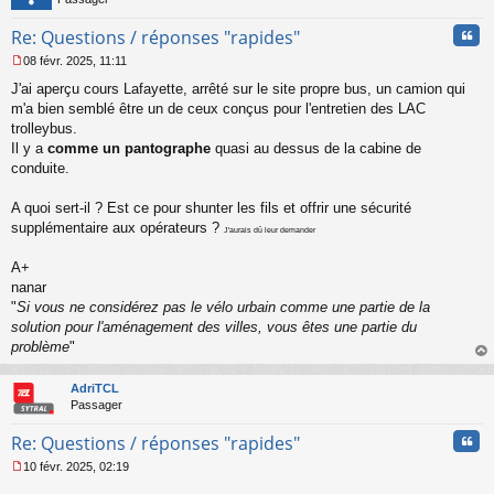
Cita
Re: Questions / réponses "rapides"
08 févr. 2025, 11:11
M
J'ai aperçu cours Lafayette, arrêté sur le site propre bus, un camion qui
e
s
m'a bien semblé être un de ceux conçus pour l'entretien des LAC
s
trolleybus.
a
Il y a
comme un pantographe
quasi au dessus de la cabine de
g
conduite.
e
n
o
A quoi sert-il ? Est ce pour shunter les fils et offrir une sécurité
n
supplémentaire aux opérateurs ?
J'aurais dû leur demander
l
u
A+
nanar
"
Si vous ne considérez pas le vélo urbain comme une partie de la
solution pour l'aménagement des villes, vous êtes une partie du
problème
"
au
t
AdriTCL
Passager
Cita
Re: Questions / réponses "rapides"
10 févr. 2025, 02:19
M