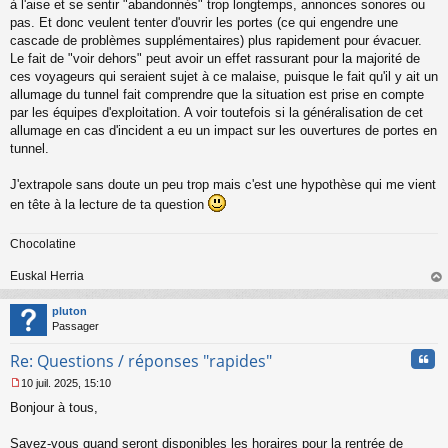
à l'aise et se sentir "abandonnés" trop longtemps, annonces sonores ou
n
o
pas. Et donc veulent tenter d'ouvrir les portes (ce qui engendre une
n
cascade de problèmes supplémentaires) plus rapidement pour évacuer.
l
Le fait de "voir dehors" peut avoir un effet rassurant pour la majorité de
u
ces voyageurs qui seraient sujet à ce malaise, puisque le fait qu'il y ait un
allumage du tunnel fait comprendre que la situation est prise en compte
par les équipes d'exploitation. A voir toutefois si la généralisation de cet
allumage en cas d'incident a eu un impact sur les ouvertures de portes en
tunnel.
J'extrapole sans doute un peu trop mais c'est une hypothèse qui me vient
en tête à la lecture de ta question
Chocolatine
Euskal Herria
au
t
pluton
Passager
Cita
Re: Questions / réponses "rapides"
10 juil. 2025, 15:10
M
Bonjour à tous,
e
s
s
Savez-vous quand seront disponibles les horaires pour la rentrée de