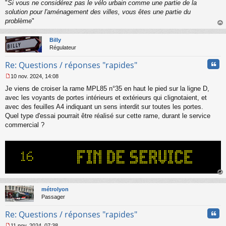
"
Si vous ne considérez pas le vélo urbain comme une partie de la
n
o
solution pour l'aménagement des villes, vous êtes une partie du
n
problème
"
l
au
u
t
Billy
Régulateur
Cita
Re: Questions / réponses "rapides"
10 nov. 2024, 14:08
M
Je viens de croiser la rame MPL85 n°35 en haut le pied sur la ligne D,
e
s
avec les voyants de portes intérieurs et extérieurs qui clignotaient, et
s
avec des feuilles A4 indiquant un sens interdit sur toutes les portes.
a
Quel type d'essai pourrait être réalisé sur cette rame, durant le service
g
commercial ?
e
n
o
n
l
u
au
t
métrolyon
Passager
Cita
Re: Questions / réponses "rapides"
11 nov. 2024, 07:38