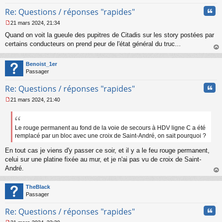
n
Cita
l
Re: Questions / réponses "rapides"
u
21 mars 2024, 21:34
M
Quand on voit la gueule des pupitres de Citadis sur les story postées par
e
s
certains conducteurs on prend peur de l'état général du truc...
s
au
a
t
Benoist_1er
g
Passager
e
n
Cita
Re: Questions / réponses "rapides"
o
n
21 mars 2024, 21:40
l
M
u
e
s
s
Le rouge permanent au fond de la voie de secours à HDV ligne C a été
a
remplacé par un bloc avec une croix de Saint-André, on sait pourquoi ?
g
e
En tout cas je viens d'y passer ce soir, et il y a le feu rouge permanent,
n
celui sur une platine fixée au mur, et je n'ai pas vu de croix de Saint-
o
André.
n
au
l
t
u
TheBlack
Passager
Cita
Re: Questions / réponses "rapides"