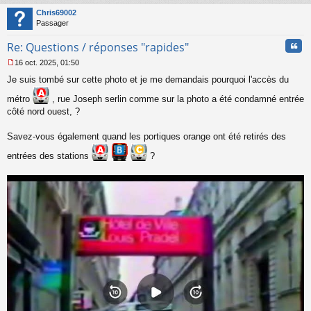
a
t
Chris69002
g
Passager
e
n
Cita
Re: Questions / réponses "rapides"
o
n
16 oct. 2025, 01:50
l
M
u
Je suis tombé sur cette photo et je me demandais pourquoi l'accès du
e
s
métro
, rue Joseph serlin comme sur la photo a été condamné entrée
s
côté nord ouest, ?
a
g
e
Savez-vous également quand les portiques orange ont été retirés des
n
o
entrées des stations
?
n
l
u