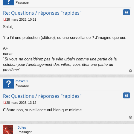
Passager
Cita
Re: Questions / réponses "rapides"
28 mars 2025, 10:51
M
Salut,
e
s
s
Y a t'il une protection (clôture), ou une surveillance ? J'imagine que oui.
a
g
A+
e
nanar
n
o
"
Si vous ne considérez pas le vélo urbain comme une partie de la
n
solution pour l'aménagement des villes, vous êtes une partie du
l
problème
"
u
au
t
maxc19
Passager
Cita
Re: Questions / réponses "rapides"
28 mars 2025, 13:12
M
Clôture non, surveillance oui bien que minime.
e
s
s
au
a
t
Jules
g
Passager
e