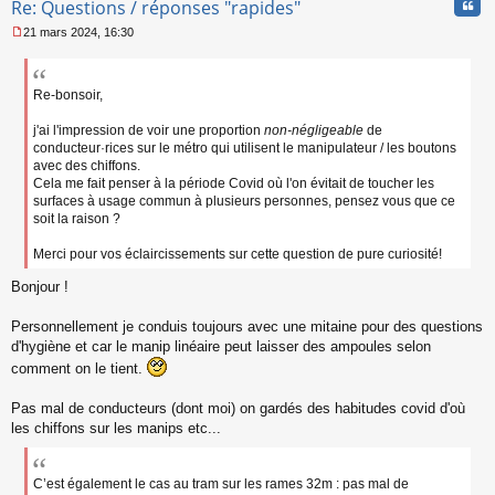
Cita
Re: Questions / réponses "rapides"
o
n
21 mars 2024, 16:30
l
M
u
e
s
s
Re-bonsoir,
a
g
j'ai l'impression de voir une proportion
non-négligeable
de
e
conducteur·rices sur le métro qui utilisent le manipulateur / les boutons
n
avec des chiffons.
o
Cela me fait penser à la période Covid où l'on évitait de toucher les
n
surfaces à usage commun à plusieurs personnes, pensez vous que ce
l
soit la raison ?
u
Merci pour vos éclaircissements sur cette question de pure curiosité!
Bonjour !
Personnellement je conduis toujours avec une mitaine pour des questions
d'hygiène et car le manip linéaire peut laisser des ampoules selon
comment on le tient.
Pas mal de conducteurs (dont moi) on gardés des habitudes covid d'où
les chiffons sur les manips etc...
C’est également le cas au tram sur les rames 32m : pas mal de