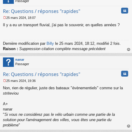
Passager
Cita
Re: Questions / réponses "rapides"
25 mars 2024, 18:07
M
Il y a eu un transport fluvial, j'ai pas le souvenir, en quelles années ?
e
s
s
a
g
Dernière modification par
Billy
le 25 mars 2024, 18:12, modifié 2 fois.
e
Raison :
Suppression citation complète message précédent
n
au
o
t
nanar
n
Passager
l
u
Cita
Re: Questions / réponses "rapides"
25 mars 2024, 19:36
M
Non, rien de régulier, juste des bateaux "évènementiels" comme sur la
e
s
striteviou
s
a
A+
g
nanar
e
"
Si vous ne considérez pas le vélo urbain comme une partie de la
n
o
solution pour l'aménagement des villes, vous êtes une partie du
n
problème
"
l
au