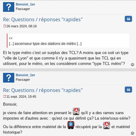
u
t
Benoist_1er
Passager
Cita
Re: Questions / réponses "rapides"
26 mars 2024, 08:16
M
e
s
s
[...] ascenseur type des stations de métro [...]
a
Et le type métro c'est un surplus des TCL? A moins que ce soit un type
g
e
"ville de Lyon" et que comme il n'y a quasiment que les TCL qui en
n
utilisent, pour le métro, on les considérent comme "type TCL métro"?
o
au
n
t
Benoist_1er
l
Passager
u
Cita
Re: Questions / réponses "rapides"
11 sept. 2024, 19:45
M
Bonsoir,
e
s
je viens de faire attention en prenant le
qu'il y a des rames sans
s
impostes et d'autres avec : qu'est ce qui définit ça? La série/sous-série?
a
g
Ou la différence entre matériel de la
récupéré par la
et matériel
e
historique?
n