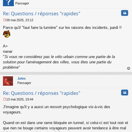
u
Passager
Cita
Re: Questions / réponses "rapides"
09 mai 2025, 23:12
M
Parce qu'il "faut faire la lumière" sur les raisons des incidents, pardi !!
e
s
s
a
g
A+
e
nanar
n
"
Si vous ne considérez pas le vélo urbain comme une partie de la
o
solution pour l'aménagement des villes, vous êtes une partie du
n
problème
"
l
u
au
t
Jules
Passager
Cita
Re: Questions / réponses "rapides"
13 mai 2025, 19:44
M
J'imagine qu'il y a aussi un ressort psychologique vis-à-vis des
e
s
voyageurs.
s
a
Quand on est dans une rame bloquée en tunnel, si celui-ci est tout noir et
g
que rien ne bouge certains voyageurs peuvent avoir tendance à être mal
e