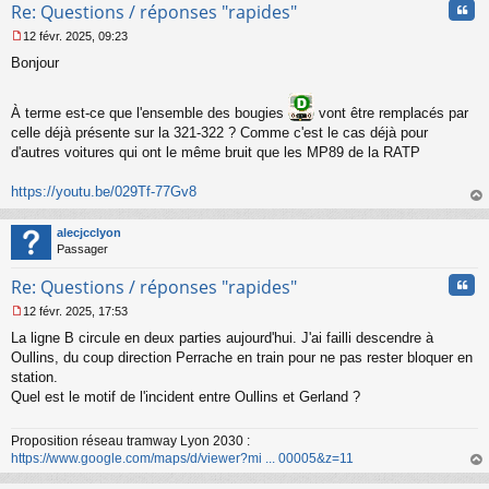
Cita
Re: Questions / réponses "rapides"
12 févr. 2025, 09:23
M
Bonjour
e
s
s
À terme est-ce que l'ensemble des bougies
vont être remplacés par
a
g
celle déjà présente sur la 321-322 ? Comme c'est le cas déjà pour
e
d'autres voitures qui ont le même bruit que les MP89 de la RATP
n
o
https://youtu.be/029Tf-77Gv8
n
l
au
u
t
alecjcclyon
Passager
Cita
Re: Questions / réponses "rapides"
12 févr. 2025, 17:53
M
La ligne B circule en deux parties aujourd'hui. J'ai failli descendre à
e
s
Oullins, du coup direction Perrache en train pour ne pas rester bloquer en
s
station.
a
Quel est le motif de l'incident entre Oullins et Gerland ?
g
e
n
Proposition réseau tramway Lyon 2030 :
o
https://www.google.com/maps/d/viewer?mi ... 00005&z=11
n
au
l