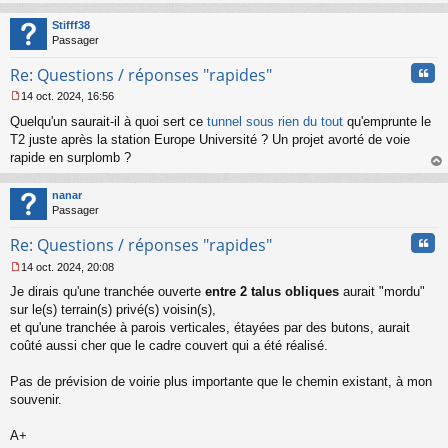
o
au
n
t
Stifff38
l
Passager
u
Cita
Re: Questions / réponses "rapides"
14 oct. 2024, 16:56
M
Quelqu'un saurait-il à quoi sert ce
tunnel sous rien du tout
qu'emprunte le
e
s
T2 juste après la station Europe Université ? Un projet avorté de voie
s
rapide en surplomb ?
a
au
g
t
nanar
e
Passager
n
o
Cita
Re: Questions / réponses "rapides"
n
l
14 oct. 2024, 20:08
u
M
Je dirais qu'une tranchée ouverte
entre 2 talus obliques
aurait "mordu"
e
s
sur le(s) terrain(s) privé(s) voisin(s),
s
et qu'une tranchée à parois verticales, étayées par des butons, aurait
a
coûté aussi cher que le cadre couvert qui a été réalisé.
g
e
Pas de prévision de voirie plus importante que le chemin existant, à mon
n
o
souvenir.
n
l
A+
u