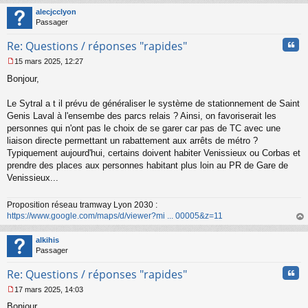
l
t
u
alecjcclyon
Passager
Cita
Re: Questions / réponses "rapides"
15 mars 2025, 12:27
M
Bonjour,
e
s
s
Le Sytral a t il prévu de généraliser le système de stationnement de Saint
a
Genis Laval à l'ensembe des parcs relais ? Ainsi, on favoriserait les
g
personnes qui n'ont pas le choix de se garer car pas de TC avec une
e
liaison directe permettant un rabattement aux arrêts de métro ?
n
o
Typiquement aujourd'hui, certains doivent habiter Venissieux ou Corbas et
n
prendre des places aux personnes habitant plus loin au PR de Gare de
l
Venissieux...
u
Proposition réseau tramway Lyon 2030 :
https://www.google.com/maps/d/viewer?mi ... 00005&z=11
au
t
alkihis
Passager
Cita
Re: Questions / réponses "rapides"
17 mars 2025, 14:03
M
Bonjour,
e