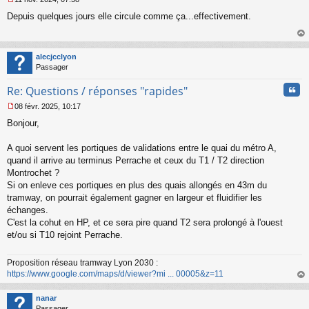
M
Depuis quelques jours elle circule comme ça...effectivement.
e
s
s
au
a
t
alecjcclyon
g
Passager
e
n
Cita
Re: Questions / réponses "rapides"
o
n
08 févr. 2025, 10:17
l
M
u
Bonjour,
e
s
s
A quoi servent les portiques de validations entre le quai du métro A,
a
quand il arrive au terminus Perrache et ceux du T1 / T2 direction
g
Montrochet ?
e
Si on enleve ces portiques en plus des quais allongés en 43m du
n
o
tramway, on pourrait également gagner en largeur et fluidifier les
n
échanges.
l
C'est la cohut en HP, et ce sera pire quand T2 sera prolongé à l'ouest
u
et/ou si T10 rejoint Perrache.
Proposition réseau tramway Lyon 2030 :
https://www.google.com/maps/d/viewer?mi ... 00005&z=11
au
t
nanar
Passager