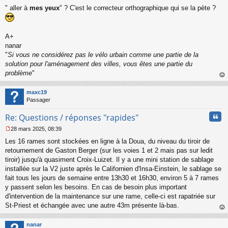
M
" aller à
mes yeux
" ? C'est le correcteur orthographique qui se la pète ?
e
s
s
a
A+
g
nanar
e
"
Si vous ne considérez pas le vélo urbain comme une partie de la
n
o
solution pour l'aménagement des villes, vous êtes une partie du
n
problème
"
l
au
u
t
maxc19
Passager
Cita
Re: Questions / réponses "rapides"
28 mars 2025, 08:39
M
Les 16 rames sont stockées en ligne à la Doua, du niveau du tiroir de
e
s
retournement de Gaston Berger (sur les voies 1 et 2 mais pas sur ledit
s
tiroir) jusqu'à quasiment Croix-Luizet. Il y a une mini station de sablage
a
installée sur la V2 juste après le Californien d'Insa-Einstein, le sablage se
g
fait tous les jours de semaine entre 13h30 et 16h30, environ 5 à 7 rames
e
y passent selon les besoins. En cas de besoin plus important
n
o
d'intervention de la maintenance sur une rame, celle-ci est rapatriée sur
n
St-Priest et échangée avec une autre 43m présente là-bas.
l
au
u
t
nanar