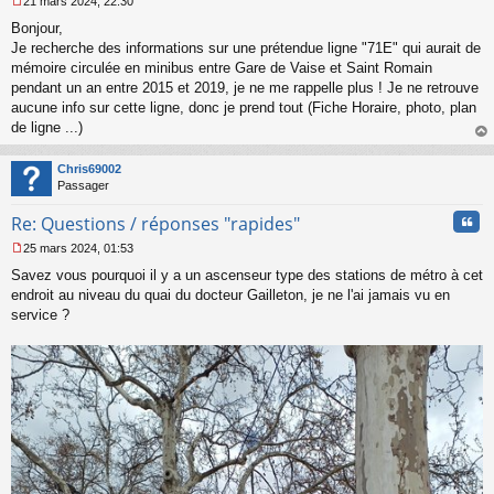
21 mars 2024, 22:30
M
Bonjour,
e
s
Je recherche des informations sur une prétendue ligne "71E" qui aurait de
s
mémoire circulée en minibus entre Gare de Vaise et Saint Romain
a
pendant un an entre 2015 et 2019, je ne me rappelle plus ! Je ne retrouve
g
aucune info sur cette ligne, donc je prend tout (Fiche Horaire, photo, plan
e
de ligne ...)
n
o
au
n
t
Chris69002
l
Passager
u
Cita
Re: Questions / réponses "rapides"
25 mars 2024, 01:53
M
Savez vous pourquoi il y a un ascenseur type des stations de métro à cet
e
s
endroit au niveau du quai du docteur Gailleton, je ne l'ai jamais vu en
s
service ?
a
g
e
n
o
n
l
u