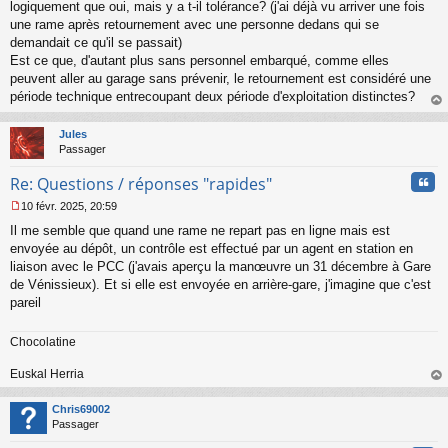
logiquement que oui, mais y a t-il tolérance? (j'ai déjà vu arriver une fois
une rame après retournement avec une personne dedans qui se
demandait ce qu'il se passait)
Est ce que, d'autant plus sans personnel embarqué, comme elles
peuvent aller au garage sans prévenir, le retournement est considéré une
période technique entrecoupant deux période d'exploitation distinctes?
au
t
Jules
Passager
Cita
Re: Questions / réponses "rapides"
10 févr. 2025, 20:59
M
Il me semble que quand une rame ne repart pas en ligne mais est
e
s
envoyée au dépôt, un contrôle est effectué par un agent en station en
s
liaison avec le PCC (j'avais aperçu la manœuvre un 31 décembre à Gare
a
de Vénissieux). Et si elle est envoyée en arrière-gare, j'imagine que c'est
g
pareil
e
n
o
Chocolatine
n
l
Euskal Herria
u
au
t
Chris69002
Passager