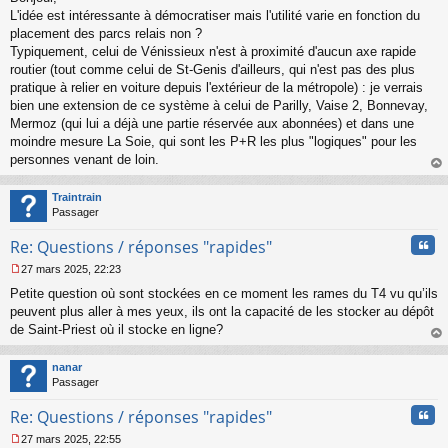
s
L'idée est intéressante à démocratiser mais l'utilité varie en fonction du
s
placement des parcs relais non ?
a
Typiquement, celui de Vénissieux n'est à proximité d'aucun axe rapide
g
routier (tout comme celui de St-Genis d'ailleurs, qui n'est pas des plus
e
pratique à relier en voiture depuis l'extérieur de la métropole) : je verrais
n
o
bien une extension de ce système à celui de Parilly, Vaise 2, Bonnevay,
n
Mermoz (qui lui a déjà une partie réservée aux abonnées) et dans une
l
moindre mesure La Soie, qui sont les P+R les plus "logiques" pour les
u
personnes venant de loin.
au
t
Traintrain
Passager
Cita
Re: Questions / réponses "rapides"
27 mars 2025, 22:23
M
Petite question où sont stockées en ce moment les rames du T4 vu qu’ils
e
s
peuvent plus aller à mes yeux, ils ont la capacité de les stocker au dépôt
s
de Saint-Priest où il stocke en ligne?
a
au
g
t
nanar
e
Passager
n
o
Cita
Re: Questions / réponses "rapides"
n
l
27 mars 2025, 22:55
u