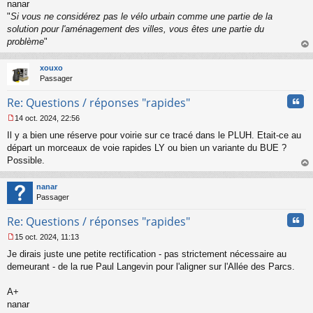
nanar
"
Si vous ne considérez pas le vélo urbain comme une partie de la
solution pour l'aménagement des villes, vous êtes une partie du
problème
"
au
t
xouxo
Passager
Cita
Re: Questions / réponses "rapides"
14 oct. 2024, 22:56
M
Il y a bien une réserve pour voirie sur ce tracé dans le PLUH. Etait-ce au
e
s
départ un morceaux de voie rapides LY ou bien un variante du BUE ?
s
Possible.
a
au
g
t
nanar
e
Passager
n
o
Cita
Re: Questions / réponses "rapides"
n
l
15 oct. 2024, 11:13
u
M
Je dirais juste une petite rectification - pas strictement nécessaire au
e
s
demeurant - de la rue Paul Langevin pour l'aligner sur l'Allée des Parcs.
s
a
A+
g
nanar
e