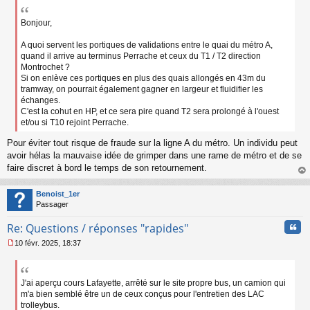
e
s
s
Bonjour,
a
g
A quoi servent les portiques de validations entre le quai du métro A,
e
quand il arrive au terminus Perrache et ceux du T1 / T2 direction
n
Montrochet ?
o
Si on enlève ces portiques en plus des quais allongés en 43m du
n
tramway, on pourrait également gagner en largeur et fluidifier les
l
échanges.
u
C'est la cohut en HP, et ce sera pire quand T2 sera prolongé à l'ouest
et/ou si T10 rejoint Perrache.
Pour éviter tout risque de fraude sur la ligne A du métro. Un individu peut
avoir hélas la mauvaise idée de grimper dans une rame de métro et de se
faire discret à bord le temps de son retournement.
au
t
Benoist_1er
Passager
Cita
Re: Questions / réponses "rapides"
10 févr. 2025, 18:37
M
e
s
s
J'ai aperçu cours Lafayette, arrêté sur le site propre bus, un camion qui
a
m'a bien semblé être un de ceux conçus pour l'entretien des LAC
g
trolleybus.