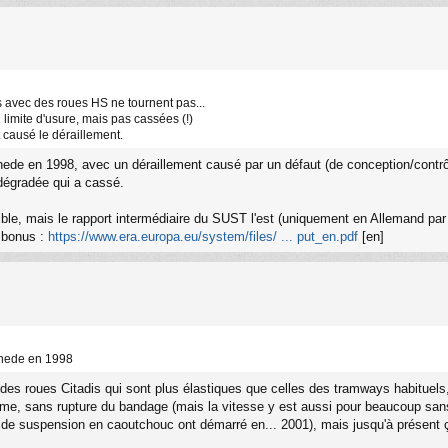
s avec des roues HS ne tournent pas...
 limite d'usure, mais pas cassées (!)
 causé le déraillement.
chede en 1998, avec un déraillement causé par un défaut (de conception/contrôle
dégradée qui a cassé.
ble, mais le rapport intermédiaire du SUST l'est (uniquement en Allemand par
 bonus :
https://www.era.europa.eu/system/files/ ... put_en.pdf
[en]
schede en 1998
des roues Citadis qui sont plus élastiques que celles des tramways habituels, 
rme, sans rupture du bandage (mais la vitesse y est aussi pour beaucoup san
s de suspension en caoutchouc ont démarré en... 2001), mais jusqu'à présent ça