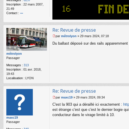
Messages :
6257
g
Inscription :
22 mars 2007,
e
21:49
n
Contact :
o
o
n
nt
l
ac
u
Re: Revue de presse
te
r
par
métrolyon
»
29 mars 2024, 07:18
M
Bi
Du ballast déposé sur des rails apparemment
e
lly
s
s
métrolyon
a
Passager
g
Messages :
313
e
Inscription :
01 avr. 2018,
n
19:43
o
Localisation :
LYON
n
l
u
Re: Revue de presse
par
maxc19
»
29 mars 2024, 09:34
M
C'est la 903 qui a déraillé ici exactement :
htt
e
s
est étrange c'est que c'est le dernier bogie qu
s
conducteur dans le virage limité à 10.
maxc19
a
Passager
g
e