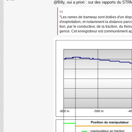
n
@Billy, oui a priori : sur des rapports du STR
l
u
"Les rames de tramway sont dotées d'un dispo
d'exploitation, et notamment la distance parcou
tion, par le conducteur, de la traction, du fre
gence. Cet enregistreur est communément ap