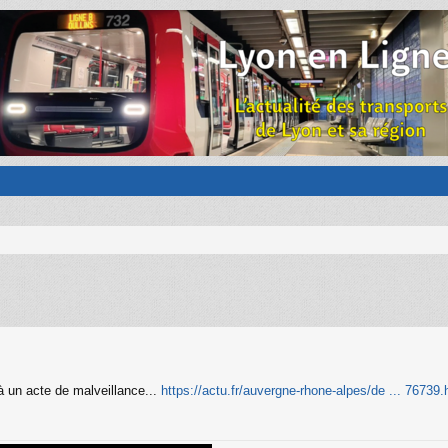
à un acte de malveillance...
https://actu.fr/auvergne-rhone-alpes/de ... 76739.