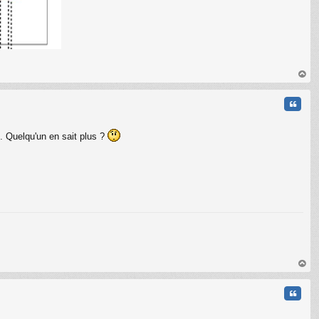
au
t
Citati
. Quelqu'un en sait plus ?
C
au
t
Citati