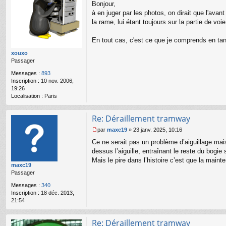
Bonjour,
e
s
à en juger par les photos, on dirait que l'avant
s
la rame, lui étant toujours sur la partie de voie
a
g
En tout cas, c'est ce que je comprends en tan
e
n
xouxo
o
Passager
n
l
Messages :
893
u
Inscription :
10 nov. 2006,
19:26
Localisation :
Paris
Re: Déraillement tramway
par
maxc19
»
23 janv. 2025, 10:16
M
Ce ne serait pas un problème d’aiguillage mai
e
s
dessus l’aiguille, entraînant le reste du bogie 
s
Mais le pire dans l’histoire c’est que la main
maxc19
a
Passager
g
e
Messages :
340
n
Inscription :
18 déc. 2013,
o
21:54
n
l
u
Re: Déraillement tramway