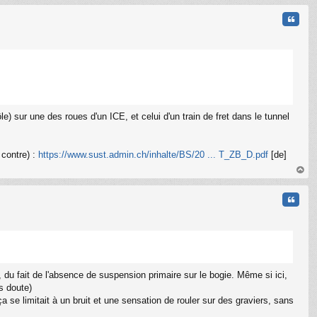
au
t
Citati
) sur une des roues d'un ICE, et celui d'un train de fret dans le tunnel
 contre) :
https://www.sust.admin.ch/inhalte/BS/20 ... T_ZB_D.pdf
[de]
C
au
t
Citati
du fait de l'absence de suspension primaire sur le bogie. Même si ici,
s doute)
 se limitait à un bruit et une sensation de rouler sur des graviers, sans