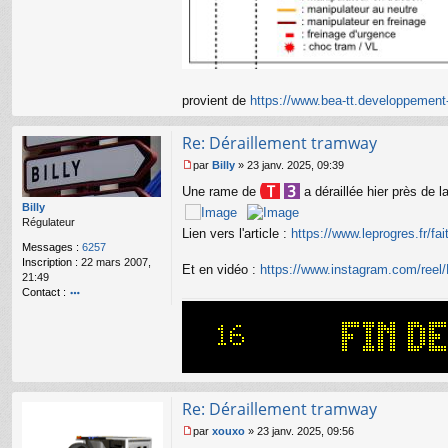
provient de
https://www.bea-tt.developpement-
Re: Déraillement tramway
par
Billy
»
23 janv. 2025, 09:39
M
Une rame de
a déraillée hier près de 
e
s
Billy
s
Régulateur
Lien vers l'article :
https://www.leprogres.fr/fai
a
Messages :
6257
g
Inscription :
22 mars 2007,
e
Et en vidéo :
https://www.instagram.com/ree
21:49
n
Contact :
o
o
n
nt
l
ac
u
te
r
Bi
lly
Re: Déraillement tramway
par
xouxo
»
23 janv. 2025, 09:56
M