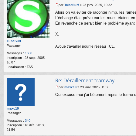
par
TubeSurf
»
23 janv. 2025, 10:32
M
Alors on va éviter de raconter nimp, les rame
e
s
L'échange était prévu car les roues étaient en
s
En revanche ce serait bien le problème ayant 
a
g
X.
e
n
TubeSurf
o
Passager
Avoue travailler pour le réseau TCL.
n
Messages :
1600
l
Inscription :
28 sept. 2005,
u
16:07
Localisation :
TAS
Re: Déraillement tramway
par
maxc19
»
23 janv. 2025, 11:36
M
Oui excuse moi j’ai bêtement repris le terme 
e
s
s
maxc19
a
Passager
g
e
Messages :
340
n
Inscription :
18 déc. 2013,
o
21:54
n