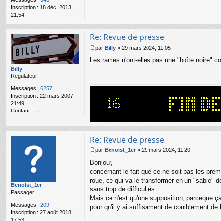
Messages :
340
n
Inscription :
18 déc. 2013,
o
21:54
n
l
u
Re: Revue de presse
par
Billy
»
29 mars 2024, 11:05
M
Les rames n'ont-elles pas une "boîte noire" c
e
s
Billy
s
Régulateur
a
Messages :
6257
g
Inscription :
22 mars 2007,
e
21:49
n
Contact :
o
o
n
nt
l
ac
u
Re: Revue de presse
te
r
par
Benoist_1er
»
29 mars 2024, 11:20
M
Bi
Bonjour,
e
lly
s
concernant le fait que ce ne soit pas les premi
s
roue, ce qui va le transformer en un "sable" d
Benoist_1er
a
sans trop de difficultés.
Passager
g
Mais ce n'est qu'une supposition, parceque ça r
e
Messages :
209
pour qu'il y ai suffisament de comblement de l
n
Inscription :
27 août 2018,
o
17:53