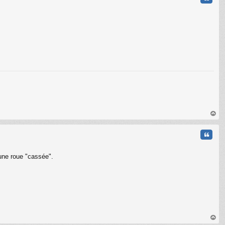
au
t
Citati
 une roue "cassée".