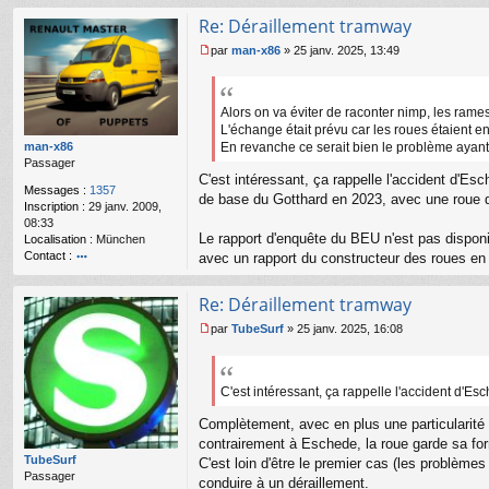
l
u
Re: Déraillement tramway
par
man-x86
»
25 janv. 2025, 13:49
M
e
s
s
Alors on va éviter de raconter nimp, les rame
a
L'échange était prévu car les roues étaient en
g
man-x86
En revanche ce serait bien le problème ayant
e
Passager
n
C'est intéressant, ça rappelle l'accident d'Es
Messages :
1357
o
de base du Gotthard en 2023, avec une roue 
Inscription :
29 janv. 2009,
n
08:33
l
Le rapport d'enquête du BEU n'est pas disponi
Localisation :
München
u
Contact :
avec un rapport du constructeur des roues en
o
nt
Re: Déraillement tramway
ac
te
par
TubeSurf
»
25 janv. 2025, 16:08
r
M
m
e
a
s
n-
s
C'est intéressant, ça rappelle l'accident d'E
x8
a
6
Complètement, avec en plus une particularité 
g
e
contrairement à Eschede, la roue garde sa fo
n
TubeSurf
C'est loin d'être le premier cas (les problème
o
Passager
conduire à un déraillement.
n