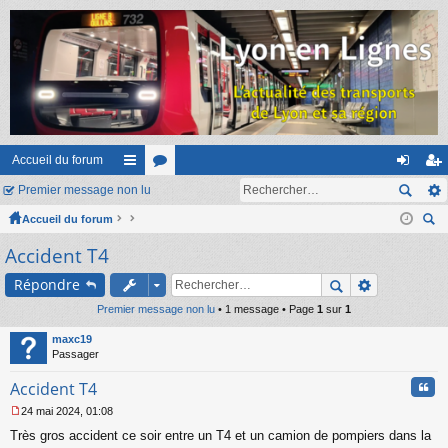
Accueil du forum
Premier message non lu
ac
or
on
ns
Accueil du forum
co
u
ne
cri
ec
Accident T4
ur
m
xi
pti
her
ci
s
on
on
Répondre
ch
er
Premier message non lu
s
• 1 message • Page
1
sur
1
maxc19
Passager
Cita
Accident T4
24 mai 2024, 01:08
M
Très gros accident ce soir entre un T4 et un camion de pompiers dans la
e