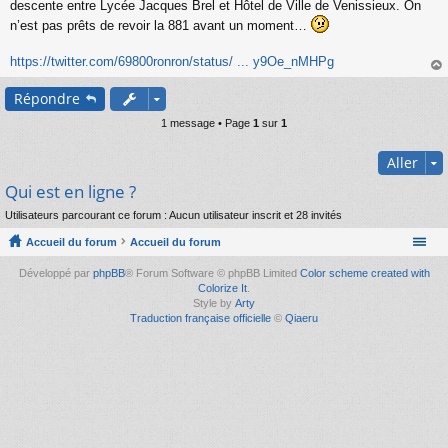
s
descente entre Lycée Jacques Brel et Hôtel de Ville de Venissieux. On
s
n’est pas prêts de revoir la 881 avant un moment…
a
g
https://twitter.com/69800ronron/status/ ... y9Oe_nMHPg
e
n
au
o
Répondre
t
n
1 message • Page
1
sur
1
l
u
Aller
Qui est en ligne ?
Utilisateurs parcourant ce forum : Aucun utilisateur inscrit et 28 invités
Accueil du forum
Accueil du forum
Développé par
phpBB
® Forum Software © phpBB Limited
Color scheme created with
Colorize It
.
Style by
Arty
Traduction française officielle
©
Qiaeru