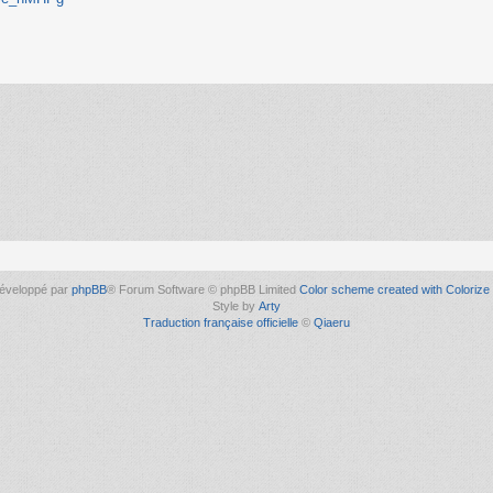
éveloppé par
phpBB
® Forum Software © phpBB Limited
Color scheme created with Colorize 
Style by
Arty
Traduction française officielle
©
Qiaeru