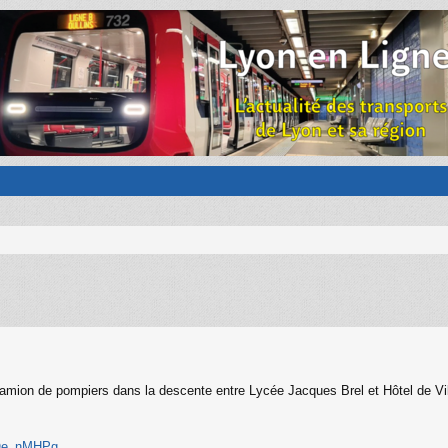
 camion de pompiers dans la descente entre Lycée Jacques Brel et Hôtel de V
y9Oe_nMHPg