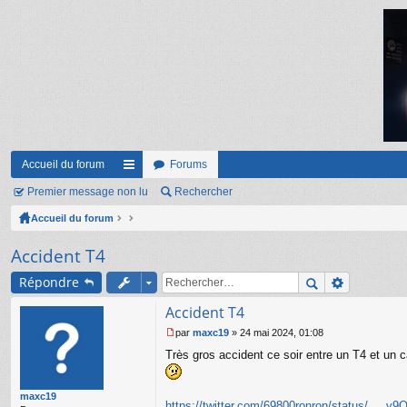
Accueil du forum
Forums
Premier message non lu
ac
Rechercher
Accueil du forum
co
ur
Accident T4
ci
Répondre
s
Accident T4
par
maxc19
»
24 mai 2024, 01:08
M
Très gros accident ce soir entre un T4 et un
e
s
s
maxc19
a
https://twitter.com/69800ronron/status/ ... 