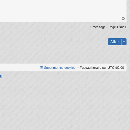
au
1 message • Page
1
sur
1
t
Aller
Supprimer les cookies
Fuseau horaire sur
UTC+02:00
It
.