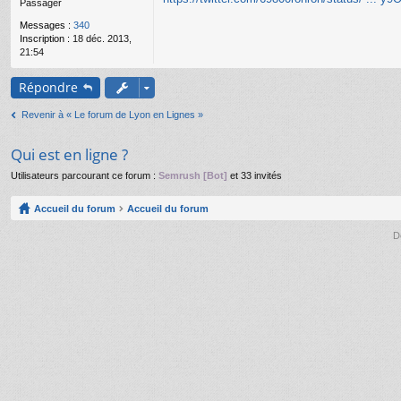
Passager
g
e
Messages :
340
n
Inscription :
18 déc. 2013,
o
21:54
n
l
u
Répondre
Revenir à « Le forum de Lyon en Lignes »
Qui est en ligne ?
Utilisateurs parcourant ce forum :
Semrush [Bot]
et 33 invités
Accueil du forum
Accueil du forum
D