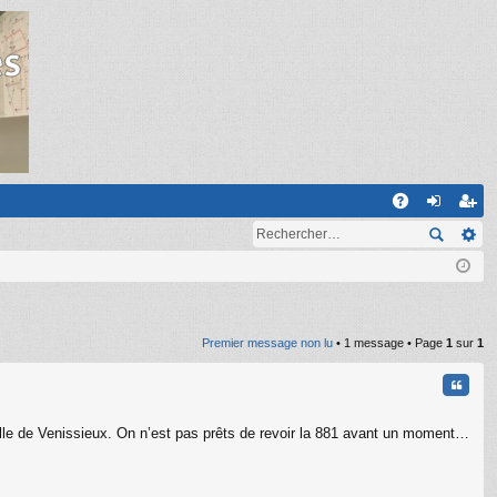
R
A
on
ns
Q
ne
cri
xi
pti
on
on
Premier message non lu
• 1 message • Page
1
sur
1
Citati
ille de Venissieux. On n’est pas prêts de revoir la 881 avant un moment…