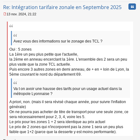
Cita
Re: Intégration tarifaire zonale en Septembre 2025
13 nov. 2024, 21:22
M
e
s
s
a
g
Avez vous des informations sur le zonage des TCL ?
e
Oui : 5 zones
n
La 1ère un peu plus petite que l'actuelle,
o
la 2ème en anneau encerclant la 1ère. L'ensemble des 2 sera un peu
n
plus vaste que la zone TCL actuelle.
l
u
Puis encore 3 autres zones en demi anneau, de + en + loin de Lyon, la
5ème couvrant le nord du département 69.
Va t on avoir une hausse des tarifs pour un usage actuel dans la
métropole Lyonnaise ?
A priori, non. (mais il sera révisé chaque année, pour suivre l'inflation
générale)
On ne pourra pas acheter de titre de transport pour une seule zone, ce
sera nécessairement pour 2, 3, 4, voire les 5.
Le prix pour les zones 1 + 2 sera identique au prix actuel
Le prix de 2 zones qui n'incorporent pas la zone 1 sera un peu plus
faible que 1+2 (parce que la desserte y est moins performante).