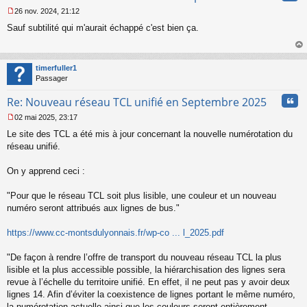
26 nov. 2024, 21:12
M
Sauf subtilité qui m'aurait échappé c'est bien ça.
e
s
s
au
a
t
timerfuller1
g
Passager
e
n
Cita
Re: Nouveau réseau TCL unifié en Septembre 2025
o
n
02 mai 2025, 23:17
l
M
u
Le site des TCL a été mis à jour concernant la nouvelle numérotation du
e
s
réseau unifié.
s
a
On y apprend ceci :
g
e
"Pour que le réseau TCL soit plus lisible, une couleur et un nouveau
n
o
numéro seront attribués aux lignes de bus."
n
l
https://www.cc-montsdulyonnais.fr/wp-co ... l_2025.pdf
u
"De façon à rendre l’offre de transport du nouveau réseau TCL la plus
lisible et la plus accessible possible, la hiérarchisation des lignes sera
revue à l’échelle du territoire unifié. En effet, il ne peut pas y avoir deux
lignes 14. Afin d’éviter la coexistence de lignes portant le même numéro,
la numérotation actuelle ainsi que les couleurs seront entièrement