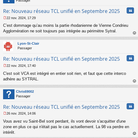
Passager
e
n
Cita
Re: Nouveau réseau TCL unifié en Septembre 2025
o
n
22 nov. 2024, 17:29
l
M
u
C’est dommage qu’au moins la partie rhodanienne de Vienne Condrieu
e
s
Agglomération ne soit toujours pas intégrée au périmètre Sytral.
s
au
a
t
Lyon-St-Clair
g
Passager
e
n
Cita
Re: Nouveau réseau TCL unifié en Septembre 2025
o
n
22 nov. 2024, 17:40
l
M
u
C'est soit VCA est intégré en entier soit rien, et faut que cette interco
e
s
adhère au SYTRAL.
s
au
a
t
Chris69002
g
Passager
e
n
Cita
Re: Nouveau réseau TCL unifié en Septembre 2025
o
n
26 nov. 2024, 14:06
l
M
u
Vous avez vu Saint-Bel sont perdant, ils vont devoir s'acquitter d'une
e
s
zone en plus ce qui n'était pas le cas actuellement. La 98 va perdre en
s
intérêt.
a
au