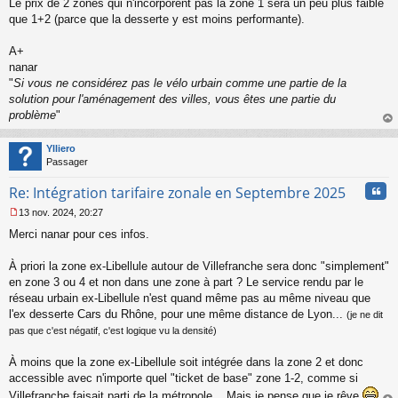
Le prix de 2 zones qui n'incorporent pas la zone 1 sera un peu plus faible
que 1+2 (parce que la desserte y est moins performante).
A+
nanar
"
Si vous ne considérez pas le vélo urbain comme une partie de la
solution pour l'aménagement des villes, vous êtes une partie du
problème
"
au
t
Ylliero
Passager
Cita
Re: Intégration tarifaire zonale en Septembre 2025
13 nov. 2024, 20:27
M
Merci nanar pour ces infos.
e
s
s
À priori la zone ex-Libellule autour de Villefranche sera donc "simplement"
a
en zone 3 ou 4 et non dans une zone à part ? Le service rendu par le
g
réseau urbain ex-Libellule n'est quand même pas au même niveau que
e
l'ex desserte Cars du Rhône, pour une même distance de Lyon...
(je ne dit
n
o
pas que c'est négatif, c'est logique vu la densité)
n
l
À moins que la zone ex-Libellule soit intégrée dans la zone 2 et donc
u
accessible avec n'importe quel "ticket de base" zone 1-2, comme si
Villefranche faisait parti de la métropole... Mais je pense que je rêve