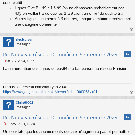
a
donc plutôt :
g
Lignes C et BHNS : 1 à 99 (on ne dépassera probablement pas
e
40), en veillant à ce que les 1 à 9 aient un offre "de qualité tram"
n
o
Autres lignes : numéros à 3 chiffres, chaque centaine représentant
n
une catégorie cohérente
l
u
au
t
alecjcclyon
Passager
Cita
Re: Nouveau réseau TCL unifié en Septembre 2025
20 nov. 2024, 19:51
M
La numérotation des lignes de bus64 me fait penser au réseau Parisien.
e
s
s
a
Proposition réseau tramway Lyon 2030 :
g
https://www.google.com/maps/d/viewer?mi ... 00005&z=11
e
n
au
o
t
Chris69002
n
Passager
l
u
Cita
Re: Nouveau réseau TCL unifié en Septembre 2025
21 nov. 2024, 16:39
M
On constate que les abonnements sociaux n'augmente pas et permettre
e