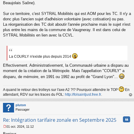
Beaujolais Saône).
Sur ce territoire, c'est SYTRAL Mobilités qui est AOM pour les TC. Il n'y a
donc plus l'ancien sujet d'adhésion volontaire (avec cotisation) ou pas.
La réorganisation des TC doit aboutir l'année prochaine mais le sujet n'est
plus entre les mains de la commune de Vaugneray. Il est dans celui de
SYTRAL Mobilités en lien avec la CCVL.
La COURLY n'existe plus depuis 2014
Effectivement. Administrativement, la Communauté urbaine a disparu au
moment de la création de la Métropole. Mais l'appellation "COURLY" a
disparu, de mémoire, en 1991 ou 1992 au profit de "Grand Lyon"...
A quand le retour des trolleys sur l'axe A2 ?!? Pourquoi attendre le TOP
En
attendant, RDV sur les traces du FOL:
http://folsaintjust.free.fr
.
au
t
pluton
Passager
Cita
Re: Intégration tarifaire zonale en Septembre 2025
01 oct. 2024, 11:12
M
Bonjour,