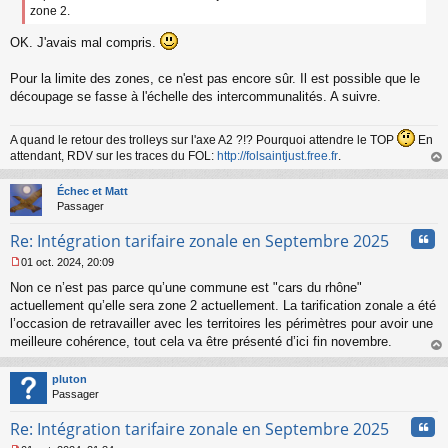
e
zone 2.
n
o
OK. J'avais mal compris.
n
l
Pour la limite des zones, ce n'est pas encore sûr. Il est possible que le
u
découpage se fasse à l'échelle des intercommunalités. A suivre.
A quand le retour des trolleys sur l'axe A2 ?!? Pourquoi attendre le TOP
En
attendant, RDV sur les traces du FOL:
http://folsaintjust.free.fr
.
au
t
Échec et Matt
Passager
Cita
Re: Intégration tarifaire zonale en Septembre 2025
01 oct. 2024, 20:09
M
Non ce n’est pas parce qu’une commune est "cars du rhône"
e
s
actuellement qu’elle sera zone 2 actuellement. La tarification zonale a été
s
l’occasion de retravailler avec les territoires les périmètres pour avoir une
a
meilleure cohérence, tout cela va être présenté d’ici fin novembre.
g
au
e
t
n
pluton
o
Passager
n
Cita
l
Re: Intégration tarifaire zonale en Septembre 2025
u