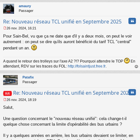
g
t
amaury
e
Passager
n
o
Cita
Re: Nouveau réseau TCL unifié en Septembre 2025
n
l
26 nov. 2024, 16:21
u
M
Pour Sain-Bel, vu que ça ne date que d'il y a deux mois, on peut le voir
e
s
autrement : on peut se dire qu'ils auront bénéficié du tarif TCL "central"
s
pendant un an.
a
g
e
A quand le retour des trolleys sur l'axe A2 ?!? Pourquoi attendre le TOP
En
n
attendant, RDV sur les traces du FOL:
http://folsaintjust.free.fr
.
o
au
n
t
Patafix
l
Passager
u
Cita
Re: Nouveau réseau TCL unifié en Septembre 2025
26 nov. 2024, 18:19
M
Salut,
e
s
s
Une question concernant le "nouveau réseau unifié": cela change-t-il
a
quelque chose concernant la limite d'opérabilité des bus urbains ?
g
e
Il y a quelques années en arrière, les bus urbains devaient se limiter, en
n