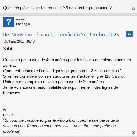
Question piège : que fait-on de la S6 dans cette proposition ?
au
t
nanar
Passager
Cita
Re: Nouveau réseau TCL unifié en Septembre 2025
03 mai 2025, 16:48
M
Salut
e
s
s
On n'aura pas assez de 49 numéros pour les lignes complémentaires en
a
zone 1.
g
Comment numérote t'on les lignes qui parcourent 2 zones ou plus ?
e
Si on les considère comme structurantes (l'actuelle ligne 118 Cars du
n
o
Rhône par exemple), on n'aura pas assez de 29 numéros.
n
Je ne vois aucune raison valable de supprimer le T des lignes de
l
tramways.
u
A+
nanar
"
Si vous ne considérez pas le vélo urbain comme une partie de la
solution pour l'aménagement des villes, vous êtes une partie du
problème
"