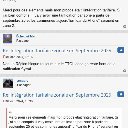
e
s
s
Merci pour ces éléments mais mon propos était l'intégration tarifaire. Si
a
j'ai bien compris, il va y avoir une tarification par zone à partir de
g
septembre 25 et les communes aujourd'hui "car du Rhône" seraient en
e
zone 2.
n
o
au
n
t
Échec et Matt
l
Passager
u
Cita
Re: Intégration tarifaire zonale en Septembre 2025
01 oct. 2024, 15:16
M
Non, la Région bloque toujours sur le TTOL donc ça reste hors de la
e
s
tarification Sytral.
s
au
a
t
amaury
g
Passager
e
n
Cita
Re: Intégration tarifaire zonale en Septembre 2025
o
n
01 oct. 2024, 15:36
l
M
u
e
s
s
Merci pour ces éléments mais mon propos était l'intégration tarifaire. Si
a
j'ai bien compris, il va y avoir une tarification par zone à partir de
g
septembre 25 et les communes aujourd'hui "car du Rhône" seraient en