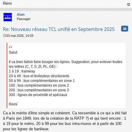
Rémi
au
t
Alain
Passager
Cita
Re: Nouveau réseau TCL unifié en Septembre 2025
03 mai 2025, 14:03
M
e
s
s
Salut
a
g
Il va bien falloir faire bouger les lignes. Suggestion, pour enlever toutes
e
les lettres (C, T, S, ZI, PL, GE) :
n
1 à 19 : tramway
o
20 à 49 : bus et trolleybus structurants
n
50 à 99 : bus complémentaires en zone 1
l
100 : bus complémentaires en zone 2
u
200 : bus complémentaires en zone 3
300 : lignes de proximité et spéciaux
Rémi
Ca a le mérite d'être simple et cohérent. Ca ressemble à ce qui a été fait
à Paris (en 1949, lors de la création de la RATP ?) et qui tient encore : 1
à 19 pour le métro, 20 à 99 pour les bus intra-muros et à partir de 100
pour les lignes de banlieue.