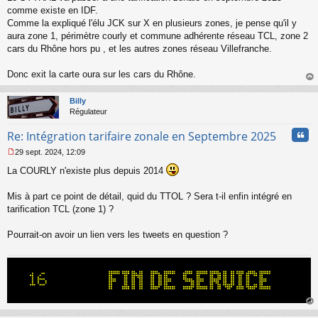
s
comme existe en IDF.
s
Comme la expliqué l'élu JCK sur X en plusieurs zones, je pense qu'il y
a
aura zone 1, périmètre courly et commune adhérente réseau TCL, zone 2
g
cars du Rhône hors pu , et les autres zones réseau Villefranche.
e
n
o
Donc exit la carte oura sur les cars du Rhône.
n
au
l
t
Billy
u
Régulateur
Cita
Re: Intégration tarifaire zonale en Septembre 2025
29 sept. 2024, 12:09
M
La COURLY n'existe plus depuis 2014
e
s
s
Mis à part ce point de détail, quid du TTOL ? Sera t-il enfin intégré en
a
tarification TCL (zone 1) ?
g
e
Pourrait-on avoir un lien vers les tweets en question ?
n
o
n
l
u
au