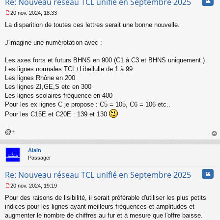
Cita
Re: Nouveau réseau TCL unifié en Septembre 2025
n
l
20 nov. 2024, 18:33
u
M
La disparition de toutes ces lettres serait une bonne nouvelle.
e
s
s
J'imagine une numérotation avec :
a
g
Les axes forts et futurs BHNS en 900 (C1 à C3 et BHNS uniquement.)
e
Les lignes normales TCL+Libellulle de 1 à 99
n
o
Les lignes Rhône en 200
n
Les lignes ZI,GE,S etc en 300
l
Les lignes scolaires fréquence en 400
u
Pour les ex lignes C je propose : C5 = 105, C6 = 106 etc..
Pour les C15E et C20E : 139 et 130
@+
au
t
Alain
Passager
Cita
Re: Nouveau réseau TCL unifié en Septembre 2025
20 nov. 2024, 19:19
M
Pour des raisons de lisibilité, il serait préférable d'utiliser les plus petits
e
s
indices pour les lignes ayant meilleurs fréquences et amplitudes et
s
augmenter le nombre de chiffres au fur et à mesure que l'offre baisse.