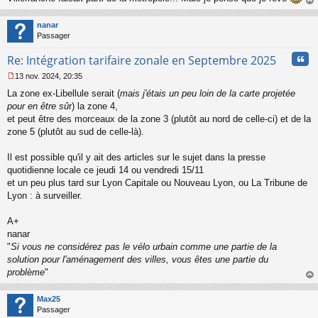
au
t
nanar
Passager
Cita
Re: Intégration tarifaire zonale en Septembre 2025
13 nov. 2024, 20:35
M
La zone ex-Libellule serait (
mais j'étais un peu loin de la carte projetée
e
s
pour en être sû
r) la zone 4,
s
et peut être des morceaux de la zone 3 (plutôt au nord de celle-ci) et de la
a
zone 5 (plutôt au sud de celle-là).
g
e
Il est possible qu'il y ait des articles sur le sujet dans la presse
n
o
quotidienne locale ce jeudi 14 ou vendredi 15/11
n
et un peu plus tard sur Lyon Capitale ou Nouveau Lyon, ou La Tribune de
l
Lyon : à surveiller.
u
A+
nanar
"
Si vous ne considérez pas le vélo urbain comme une partie de la
solution pour l'aménagement des villes, vous êtes une partie du
problème
"
au
t
Max25
Passager