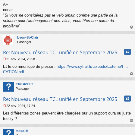
A+
nanar
"
Si vous ne considérez pas le vélo urbain comme une partie de la
solution pour l'aménagement des villes, vous êtes une partie du
problème
"
au
t
Lyon-St-Clair
Passager
Cita
Re: Nouveau réseau TCL unifié en Septembre 2025
21 nov. 2024, 23:58
M
Et le communiqué de presse :
https://www.sytral.fr/uploads/Externe/f ...
e
s
CATION.pdf
s
au
a
t
Chris69002
g
Passager
e
n
Cita
Re: Nouveau réseau TCL unifié en Septembre 2025
o
n
22 nov. 2024, 17:24
l
M
u
Les différentes zones peuvent être chargées sur un support oura où juste
e
s
tecely ?
s
au
a
t
maxc19
g