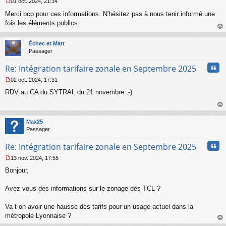
01 oct. 2024, 21:34
M
Merci bcp pour ces informations. N'hésitez pas à nous tenir informé une
e
s
fois les éléments publics.
s
au
a
t
Échec et Matt
g
Passager
e
n
Cita
Re: Intégration tarifaire zonale en Septembre 2025
o
n
02 oct. 2024, 17:31
l
M
u
RDV au CA du SYTRAL du 21 novembre ;-)
e
s
s
au
a
t
Max25
g
Passager
e
n
Cita
Re: Intégration tarifaire zonale en Septembre 2025
o
n
13 nov. 2024, 17:55
l
M
u
Bonjour,
e
s
s
Avez vous des informations sur le zonage des TCL ?
a
g
Va t on avoir une hausse des tarifs pour un usage actuel dans la
e
métropole Lyonnaise ?
n
o
au