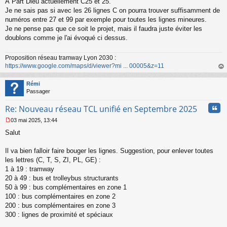
s
À Part Dieu actuellement C25 et 25.
s
Je ne sais pas si avec les 26 lignes C on pourra trouver suffisamment de
a
numéros entre 27 et 99 par exemple pour toutes les lignes mineures.
g
Je ne pense pas que ce soit le projet, mais il faudra juste éviter les
e
doublons comme je l'ai évoqué ci dessus.
n
o
n
Proposition réseau tramway Lyon 2030 :
l
https://www.google.com/maps/d/viewer?mi ... 00005&z=11
u
au
t
Rémi
Passager
Cita
Re: Nouveau réseau TCL unifié en Septembre 2025
03 mai 2025, 13:44
M
Salut
e
s
s
Il va bien falloir faire bouger les lignes. Suggestion, pour enlever toutes
a
les lettres (C, T, S, ZI, PL, GE) :
g
1 à 19 : tramway
e
20 à 49 : bus et trolleybus structurants
n
o
50 à 99 : bus complémentaires en zone 1
n
100 : bus complémentaires en zone 2
l
200 : bus complémentaires en zone 3
u
300 : lignes de proximité et spéciaux