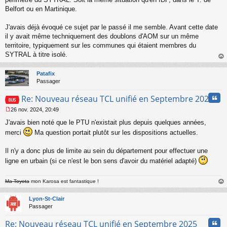
a
Belfort ou en Martinique.
g
e
J'avais déjà évoqué ce sujet par le passé il me semble. Avant cette date
n
o
il y avait même techniquement des doublons d'AOM sur un même
n
territoire, typiquement sur les communes qui étaient membres du
l
SYTRAL à titre isolé.
u
au
t
Patafix
Passager
Cita
Re: Nouveau réseau TCL unifié en Septembre 2025
26 nov. 2024, 20:49
M
J'avais bien noté que le PTU n'existait plus depuis quelques années,
e
s
merci
Ma question portait plutôt sur les dispositions actuelles.
s
a
Il n'y a donc plus de limite au sein du département pour effectuer une
g
ligne en urbain (si ce n'est le bon sens d'avoir du matériel adapté)
e
n
o
Ma Toyota
mon Karosa est fantastique !
n
au
l
t
Lyon-St-Clair
u
Passager
Cita
Re: Nouveau réseau TCL unifié en Septembre 2025