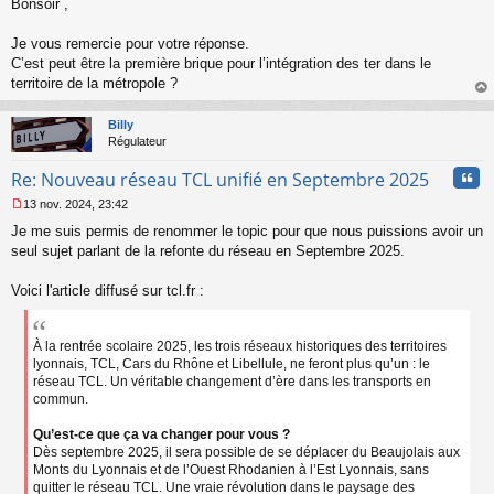
Bonsoir ,
Je vous remercie pour votre réponse.
C’est peut être la première brique pour l’intégration des ter dans le
territoire de la métropole ?
au
t
Billy
Régulateur
Cita
Re: Nouveau réseau TCL unifié en Septembre 2025
13 nov. 2024, 23:42
M
Je me suis permis de renommer le topic pour que nous puissions avoir un
e
s
seul sujet parlant de la refonte du réseau en Septembre 2025.
s
a
Voici l'article diffusé sur tcl.fr :
g
e
n
À la rentrée scolaire 2025, les trois réseaux historiques des territoires
o
lyonnais, TCL, Cars du Rhône et Libellule, ne feront plus qu’un : le
n
réseau TCL. Un véritable changement d’ère dans les transports en
l
u
commun.
Qu’est-ce que ça va changer pour vous ?
Dès septembre 2025, il sera possible de se déplacer du Beaujolais aux
Monts du Lyonnais et de l’Ouest Rhodanien à l’Est Lyonnais, sans
quitter le réseau TCL. Une vraie révolution dans le paysage des