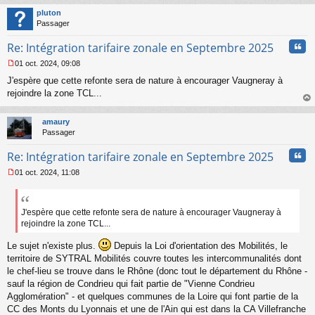
o
t
pluton
n
Passager
l
u
Cita
Re: Intégration tarifaire zonale en Septembre 2025
01 oct. 2024, 09:08
M
J'espère que cette refonte sera de nature à encourager Vaugneray à
e
s
rejoindre la zone TCL...
s
au
a
t
amaury
g
Passager
e
n
Cita
Re: Intégration tarifaire zonale en Septembre 2025
o
n
01 oct. 2024, 11:08
l
M
u
e
s
s
J'espère que cette refonte sera de nature à encourager Vaugneray à
a
rejoindre la zone TCL...
g
e
Le sujet n'existe plus.
Depuis la Loi d'orientation des Mobilités, le
n
territoire de SYTRAL Mobilités couvre toutes les intercommunalités dont
o
le chef-lieu se trouve dans le Rhône (donc tout le département du Rhône -
n
sauf la région de Condrieu qui fait partie de "Vienne Condrieu
l
Agglomération" - et quelques communes de la Loire qui font partie de la
u
CC des Monts du Lyonnais et une de l'Ain qui est dans la CA Villefranche