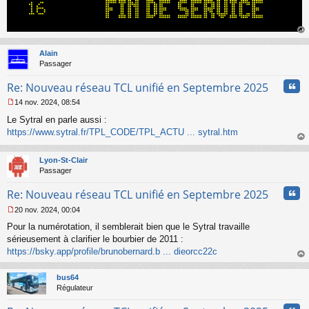
e
n
o
n
au
l
t
Alain
u
Passager
Cita
Re: Nouveau réseau TCL unifié en Septembre 2025
14 nov. 2024, 08:54
M
Le Sytral en parle aussi :
e
s
https://www.sytral.fr/TPL_CODE/TPL_ACTU ... sytral.htm
s
au
a
t
Lyon-St-Clair
g
Passager
e
n
Cita
Re: Nouveau réseau TCL unifié en Septembre 2025
o
n
20 nov. 2024, 00:04
l
M
u
Pour la numérotation, il semblerait bien que le Sytral travaille
e
s
sérieusement à clarifier le bourbier de 2011 :
s
https://bsky.app/profile/brunobernard.b ... dieorcc22c
a
au
g
t
bus64
e
Régulateur
n
o