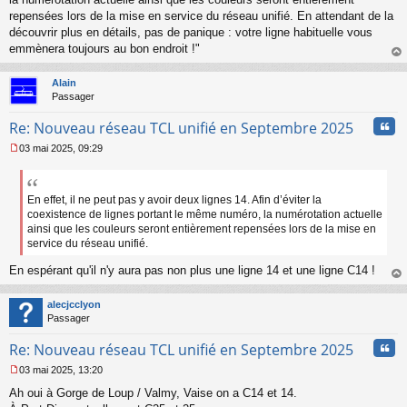
repensées lors de la mise en service du réseau unifié. En attendant de la
découvrir plus en détails, pas de panique : votre ligne habituelle vous
emmènera toujours au bon endroit !"
au
t
Alain
Passager
Cita
Re: Nouveau réseau TCL unifié en Septembre 2025
03 mai 2025, 09:29
M
e
s
s
En effet, il ne peut pas y avoir deux lignes 14. Afin d’éviter la
a
coexistence de lignes portant le même numéro, la numérotation actuelle
g
ainsi que les couleurs seront entièrement repensées lors de la mise en
e
service du réseau unifié.
n
o
En espérant qu'il n'y aura pas non plus une ligne 14 et une ligne C14 !
n
au
l
t
alecjcclyon
u
Passager
Cita
Re: Nouveau réseau TCL unifié en Septembre 2025
03 mai 2025, 13:20
M
Ah oui à Gorge de Loup / Valmy, Vaise on a C14 et 14.
e