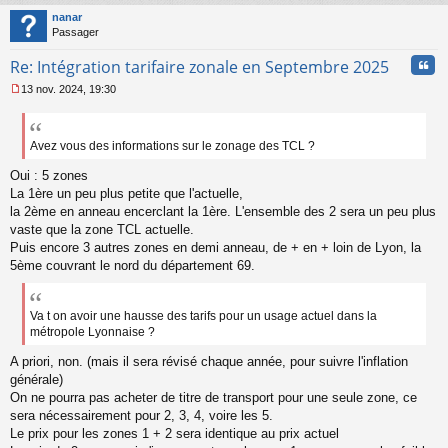
n
t
nanar
l
Passager
u
Cita
Re: Intégration tarifaire zonale en Septembre 2025
13 nov. 2024, 19:30
M
e
s
s
Avez vous des informations sur le zonage des TCL ?
a
Oui : 5 zones
g
e
La 1ère un peu plus petite que l'actuelle,
n
la 2ème en anneau encerclant la 1ère. L'ensemble des 2 sera un peu plus
o
vaste que la zone TCL actuelle.
n
Puis encore 3 autres zones en demi anneau, de + en + loin de Lyon, la
l
5ème couvrant le nord du département 69.
u
Va t on avoir une hausse des tarifs pour un usage actuel dans la
métropole Lyonnaise ?
A priori, non. (mais il sera révisé chaque année, pour suivre l'inflation
générale)
On ne pourra pas acheter de titre de transport pour une seule zone, ce
sera nécessairement pour 2, 3, 4, voire les 5.
Le prix pour les zones 1 + 2 sera identique au prix actuel