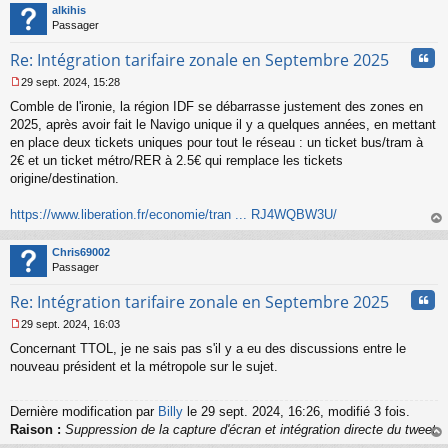
t
alkihis
Passager
Cita
Re: Intégration tarifaire zonale en Septembre 2025
29 sept. 2024, 15:28
M
Comble de l'ironie, la région IDF se débarrasse justement des zones en
e
s
2025, après avoir fait le Navigo unique il y a quelques années, en mettant
s
en place deux tickets uniques pour tout le réseau : un ticket bus/tram à
a
2€ et un ticket métro/RER à 2.5€ qui remplace les tickets
g
origine/destination.
e
n
o
https://www.liberation.fr/economie/tran ... RJ4WQBW3U/
n
au
l
t
Chris69002
u
Passager
Cita
Re: Intégration tarifaire zonale en Septembre 2025
29 sept. 2024, 16:03
M
Concernant TTOL, je ne sais pas s'il y a eu des discussions entre le
e
s
nouveau président et la métropole sur le sujet.
s
a
g
Dernière modification par
Billy
le 29 sept. 2024, 16:26, modifié 3 fois.
e
Raison :
Suppression de la capture d'écran et intégration directe du tweet
n
au