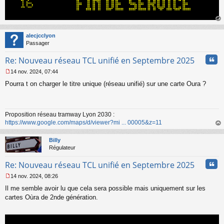
au
t
alecjcclyon
Passager
Cita
Re: Nouveau réseau TCL unifié en Septembre 2025
14 nov. 2024, 07:44
M
Pourra t on charger le titre unique (réseau unifié) sur une carte Oura ?
e
s
s
a
Proposition réseau tramway Lyon 2030 :
g
https://www.google.com/maps/d/viewer?mi ... 00005&z=11
e
n
au
o
t
Billy
n
Régulateur
l
u
Cita
Re: Nouveau réseau TCL unifié en Septembre 2025
14 nov. 2024, 08:26
M
Il me semble avoir lu que cela sera possible mais uniquement sur les
e
s
cartes Oùra de 2nde génération.
s
a
g