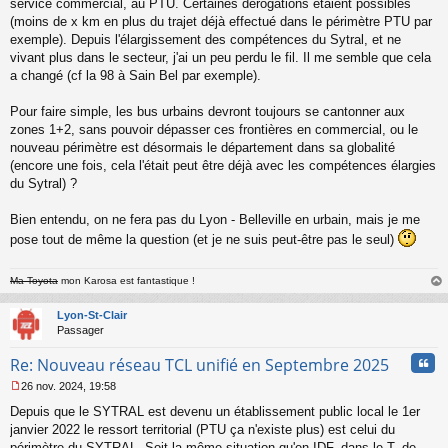
o
service commercial, au PTU. Certaines dérogations étaient possibles
n
(moins de x km en plus du trajet déjà effectué dans le périmètre PTU par
l
exemple). Depuis l'élargissement des compétences du Sytral, et ne
u
vivant plus dans le secteur, j'ai un peu perdu le fil. Il me semble que cela
a changé (cf la 98 à Sain Bel par exemple).
Pour faire simple, les bus urbains devront toujours se cantonner aux
zones 1+2, sans pouvoir dépasser ces frontières en commercial, ou le
nouveau périmètre est désormais le département dans sa globalité
(encore une fois, cela l'était peut être déjà avec les compétences élargies
du Sytral) ?
Bien entendu, on ne fera pas du Lyon - Belleville en urbain, mais je me
pose tout de même la question (et je ne suis peut-être pas le seul)
Ma Toyota
mon Karosa est fantastique !
au
t
Lyon-St-Clair
Passager
Cita
Re: Nouveau réseau TCL unifié en Septembre 2025
26 nov. 2024, 19:58
M
Depuis que le SYTRAL est devenu un établissement public local le 1er
e
s
janvier 2022 le ressort territorial (PTU ça n'existe plus) est celui du
s
périmètre du SYTRAL. Soit la même situation qu'en IDF, dans le T. de