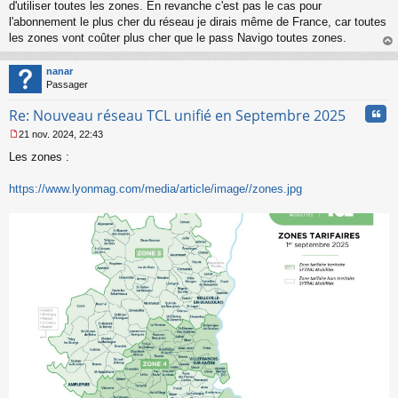
s
d'utiliser toutes les zones. En revanche c'est pas le cas pour
s
l'abonnement le plus cher du réseau je dirais même de France, car toutes
a
les zones vont coûter plus cher que le pass Navigo toutes zones.
g
au
e
t
n
nanar
o
Passager
n
Cita
l
Re: Nouveau réseau TCL unifié en Septembre 2025
u
21 nov. 2024, 22:43
M
Les zones :
e
s
s
https://www.lyonmag.com/media/article/image//zones.jpg
a
g
e
n
o
n
l
u