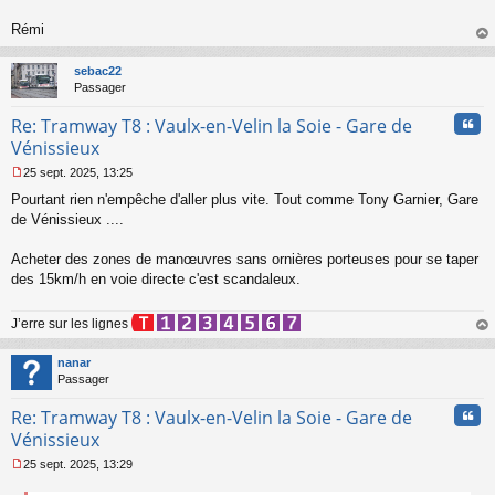
a
g
Rémi
e
au
n
t
o
sebac22
n
Passager
l
u
Cita
Re: Tramway T8 : Vaulx-en-Velin la Soie - Gare de
Vénissieux
25 sept. 2025, 13:25
M
Pourtant rien n'empêche d'aller plus vite. Tout comme Tony Garnier, Gare
e
s
de Vénissieux ....
s
a
Acheter des zones de manœuvres sans ornières porteuses pour se taper
g
des 15km/h en voie directe c'est scandaleux.
e
n
o
J’erre sur les lignes
n
au
l
t
nanar
u
Passager
Cita
Re: Tramway T8 : Vaulx-en-Velin la Soie - Gare de
Vénissieux
25 sept. 2025, 13:29
M
e