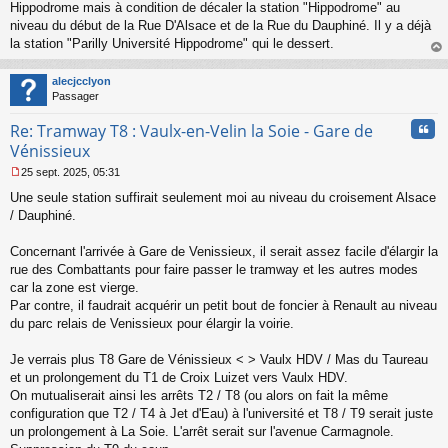
s
Hippodrome mais à condition de décaler la station "Hippodrome" au
a
niveau du début de la Rue D'Alsace et de la Rue du Dauphiné. Il y a déjà
g
la station "Parilly Université Hippodrome" qui le dessert.
e
au
n
t
o
alecjcclyon
n
Passager
l
u
Cita
Re: Tramway T8 : Vaulx-en-Velin la Soie - Gare de
Vénissieux
25 sept. 2025, 05:31
M
Une seule station suffirait seulement moi au niveau du croisement Alsace
e
s
/ Dauphiné.
s
a
Concernant l'arrivée à Gare de Venissieux, il serait assez facile d'élargir la
g
rue des Combattants pour faire passer le tramway et les autres modes
e
car la zone est vierge.
n
o
Par contre, il faudrait acquérir un petit bout de foncier à Renault au niveau
n
du parc relais de Venissieux pour élargir la voirie.
l
u
Je verrais plus T8 Gare de Vénissieux < > Vaulx HDV / Mas du Taureau
et un prolongement du T1 de Croix Luizet vers Vaulx HDV.
On mutualiserait ainsi les arrêts T2 / T8 (ou alors on fait la même
configuration que T2 / T4 à Jet d'Eau) à l'université et T8 / T9 serait juste
un prolongement à La Soie. L'arrêt serait sur l'avenue Carmagnole.