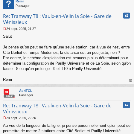
t
Rémi
Passager
Cita
Re: Tramway T8 : Vaulx-en-Velin la Soie - Gare de
Vénissieux
24 sept. 2025, 21:27
M
Salut
e
s
s
Je pense qu'on peut ne faire qu'une seule station, car à vue de nez, entre
a
Cité Berliet et Temps Modernes, la distance est un peu juste, non ?
g
Par contre, le schéma d'exploitation est beaucoup plus déterminant pour
e
déterminer la configuration de Parilly Université et de La Soie, selon qu'on
n
o
fasse T8 ou qu'on prolonge T9 et T10 à Parilly Université.
n
l
Rémi
u
au
t
AdriTCL
Passager
Cita
Re: Tramway T8 : Vaulx-en-Velin la Soie - Gare de
Vénissieux
24 sept. 2025, 22:26
M
Au vue de la longueur de la ligne, je pense personnellement qu'on peut se
e
s
permettre de mettre 2 stations entre Cité Berliet et Parilly Université