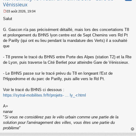
n
Vénissieux
l
03 août 2026, 19:04
u
M
Salut
e
s
s
G. Gascon n'a pas précisément détaillé, mais lors des concertations T8
a
et prolongement du BHNS lyon centre est de Sept Chemins vers Rd Pt
g
de Parilly (qui ont eu lieu pendant la mandature des Verts) il a souhaité
e
que
n
o
n
- T8 prenne le tracé du BHNS entre Porte des Alpes (station T2) et la Rte
l
de Lyon, puis traverse la Cité Berliet pour atteindre Gare de Vénissieux.
u
- Le BHNS passe sur le tracé prévu du T8 en longeant l'Est de
l'Hippodrome et du parc de Parilly, puis aille vers le Rd Pt.
Voir le tracé du BHNS ci dessous :
https://sytral-mobilites.fr/fr/projets- ... ly_-r.html
A+
nanar
"
Si vous ne considérez pas le vélo urbain comme une partie de la
solution pour l'aménagement des villes, vous êtes une partie du
problème
"
au