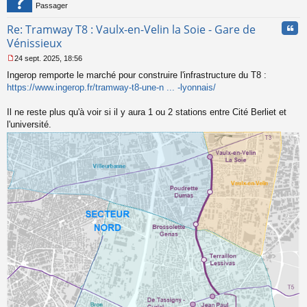
Passager
Cita
Re: Tramway T8 : Vaulx-en-Velin la Soie - Gare de
Vénissieux
24 sept. 2025, 18:56
M
Ingerop remporte le marché pour construire l'infrastructure du T8 :
e
s
https://www.ingerop.fr/tramway-t8-une-n ... -lyonnais/
s
a
Il ne reste plus qu'à voir si il y aura 1 ou 2 stations entre Cité Berliet et
g
l'université.
e
n
o
n
l
u