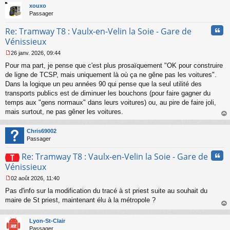
t
xouxo
Passager
Cita
Re: Tramway T8 : Vaulx-en-Velin la Soie - Gare de
Vénissieux
26 janv. 2026, 09:44
M
Pour ma part, je pense que c'est plus prosaïquement "OK pour construire
e
s
de ligne de TCSP, mais uniquement là où ça ne gêne pas les voitures".
s
Dans la logique un peu années 90 qui pense que la seul utilité des
a
transports publics est de diminuer les bouchons (pour faire gagner du
g
temps aux "gens normaux" dans leurs voitures) ou, au pire de faire joli,
e
mais surtout, ne pas gêner les voitures.
n
o
au
n
t
Chris69002
l
Passager
u
Cita
Re: Tramway T8 : Vaulx-en-Velin la Soie - Gare de
Vénissieux
02 août 2026, 11:40
M
Pas d'info sur la modification du tracé à st priest suite au souhait du
e
s
maire de St priest, maintenant élu à la métropole ?
s
au
a
t
Lyon-St-Clair
g
Passager
e