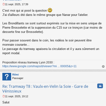
11 sept. 2025, 17:39
M
C'est moi qui ai posé la question
e
s
J'ai d'ailleurs été dans le même groupe que Nanar pour l'atelier.
s
a
Les Brondillants se sont surtout exprimés sur la mise en sens unique de
g
Pierre Brosselette et la suppression du C15 sur ce tronçon (car moins de
e
desserte fine sur Brosselette).
n
o
n
Pour passer souvent dans le coin, les rodéos le soir peuvent être
l
monnaie courante...
u
Le passage du tramway apaisera la circulation et il y aura sûrement un
report modal.
Proposition réseau tramway Lyon 2030 :
https://www.google.com/maps/d/viewer?mi ... 00005&z=11
au
t
Rémi
Passager
Cita
Re: Tramway T8 : Vaulx-en-Velin la Soie - Gare de
Vénissieux
11 sept. 2025, 19:12
M
Salut
e