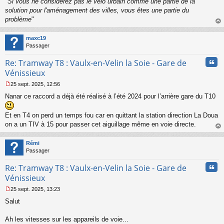
"
Si vous ne considérez pas le vélo urbain comme une partie de la
solution pour l'aménagement des villes, vous êtes une partie du
problème
"
au
t
maxc19
Passager
Cita
Re: Tramway T8 : Vaulx-en-Velin la Soie - Gare de
Vénissieux
25 sept. 2025, 12:56
M
Nanar ce raccord a déjà été réalisé à l’été 2024 pour l’arrière gare du T10
e
s
s
Et en T4 on perd un temps fou car en quittant la station direction La Doua
a
on a un TIV à 15 pour passer cet aiguillage même en voie directe.
g
au
e
t
n
Rémi
o
Passager
n
l
Cita
Re: Tramway T8 : Vaulx-en-Velin la Soie - Gare de
u
Vénissieux
25 sept. 2025, 13:23
M
Salut
e
s
s
Ah les vitesses sur les appareils de voie...