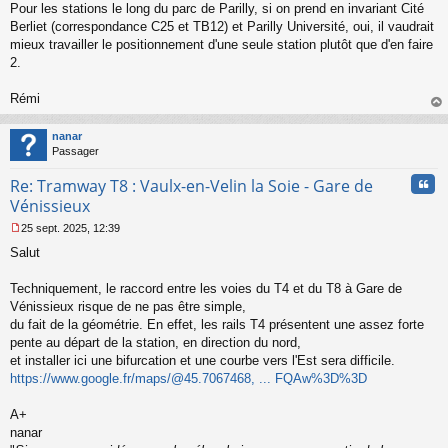
Pour les stations le long du parc de Parilly, si on prend en invariant Cité
Berliet (correspondance C25 et TB12) et Parilly Université, oui, il vaudrait
mieux travailler le positionnement d'une seule station plutôt que d'en faire
2.
Rémi
au
t
nanar
Passager
Cita
Re: Tramway T8 : Vaulx-en-Velin la Soie - Gare de
Vénissieux
25 sept. 2025, 12:39
M
Salut
e
s
s
Techniquement, le raccord entre les voies du T4 et du T8 à Gare de
a
Vénissieux risque de ne pas être simple,
g
du fait de la géométrie. En effet, les rails T4 présentent une assez forte
e
pente au départ de la station, en direction du nord,
n
o
et installer ici une bifurcation et une courbe vers l'Est sera difficile.
n
https://www.google.fr/maps/@45.7067468, ... FQAw%3D%3D
l
u
A+
nanar