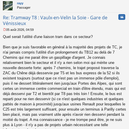
t
rayy
Passager
Cita
Re: Tramway T8 : Vaulx-en-Velin la Soie - Gare de
Vénissieux
05 août 2026, 04:59
M
Quel serait l'utilité d'une liaison tram dans ce secteur?
e
s
s
Bien que je suis favorable en général à la majorité des projets de TC, je
a
n'ai jamais compris l'utilité d'un prolongement du TB12 au delà de 7
g
Chemins qui me parait être un gaspillage d'argent. Je connais
e
relativement bien le secteur et il n'y a rien selon moi qui mérite une
n
o
nouvelle desserte forte: après 7 chemins, le trajet proposé traverse la
n
ZAC du Chêne déjà desservie par T5 et les bus express de la 52 si ils
l
existent toujours (surtout que ce n'est pas un immense pôle d'emploi),
u
puis il ne dessert littéralement rien jusqu'aux Portes des Alpes, qui sont
certes un immense centre commercial en train d'être étendu, mais qui est
déjà desservi par T2 et bientôt par T8 pas très loin ! Ensuite, le bus est
reparti pour ne rien desservir (si ce n'est quelques industries et quelques
pattés de maison à proximité) jusqu'aux usines Renault pour lesquelles le
C25 est très largement suffisant, pour ensuite un terminus à Parilly certes
bien placé, mais pas vraiment utile après n'avoir rien desservi pendant la
moitié du trajet. A ma connaissance - je me trompe peut être, je ne suis
plus à Lyon - il n'y a pas de projets urbain nécessitant une telle