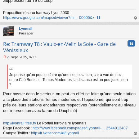
Suppression du T9 du coup.
Proposition réseau tramway Lyon 2030 :
https://www.google.com/maps/d/viewer?mi ... 00005&z=11
au
t
Lyonrail
Passager
Cita
Re: Tramway T8 : Vaulx-en-Velin la Soie - Gare de
Vénissieux
25 sept. 2025, 07:05
M
e
s
s
Je pense qu'on peut ne faire qu'une seule station, car à vue de nez,
a
entre Cité Berliet et Temps Modernes, la distance est un peu juste, non
g
?
e
n
Pour bosser dans le secteur, on peut en effet ne faire qu'une seule station
o
à la place des stations Temps modernes et Hippodrome, qui sont trop
n
près de leurs stations encadrantes respectives (potentiellement au niveau
l
de l'intersection avec la rue du Dauphiné).
u
http://lyonrail.free.fr/
Le Portail ferroviaire lyonnais
Page Facebook :
http://www.facebook.com/pages/Lyonrail- ... 2544012407
Compte Twitter :
http://fr.twitter.com/#!/Lyonrail
au