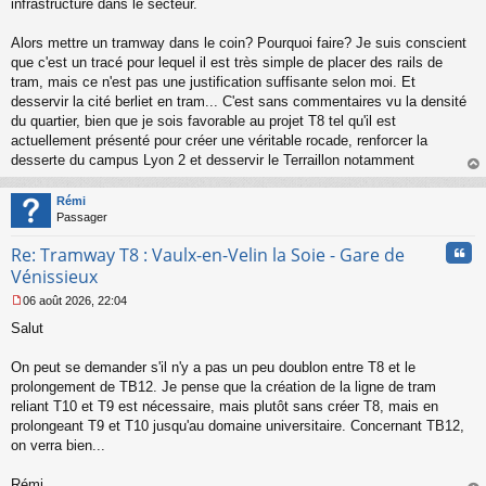
infrastructure dans le secteur.
Alors mettre un tramway dans le coin? Pourquoi faire? Je suis conscient
que c'est un tracé pour lequel il est très simple de placer des rails de
tram, mais ce n'est pas une justification suffisante selon moi. Et
desservir la cité berliet en tram... C'est sans commentaires vu la densité
du quartier, bien que je sois favorable au projet T8 tel qu'il est
actuellement présenté pour créer une véritable rocade, renforcer la
desserte du campus Lyon 2 et desservir le Terraillon notamment
au
t
Rémi
Passager
Cita
Re: Tramway T8 : Vaulx-en-Velin la Soie - Gare de
Vénissieux
06 août 2026, 22:04
M
Salut
e
s
s
On peut se demander s'il n'y a pas un peu doublon entre T8 et le
a
prolongement de TB12. Je pense que la création de la ligne de tram
g
reliant T10 et T9 est nécessaire, mais plutôt sans créer T8, mais en
e
prolongeant T9 et T10 jusqu'au domaine universitaire. Concernant TB12,
n
o
on verra bien...
n
l
Rémi