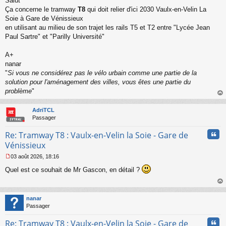
Salut
e
s
Ça concerne le tramway
T8
qui doit relier d'ici 2030 Vaulx-en-Velin La
s
Soie à Gare de Vénissieux
a
en utilisant au milieu de son trajet les rails T5 et T2 entre "Lycée Jean
g
Paul Sartre" et "Parilly Université"
e
n
o
A+
n
nanar
l
"
Si vous ne considérez pas le vélo urbain comme une partie de la
u
solution pour l'aménagement des villes, vous êtes une partie du
problème
"
au
t
AdriTCL
Passager
Cita
Re: Tramway T8 : Vaulx-en-Velin la Soie - Gare de
Vénissieux
03 août 2026, 18:16
M
Quel est ce souhait de Mr Gascon, en détail ?
e
s
s
au
a
t
nanar
g
Passager
e
n
Cita
Re: Tramway T8 : Vaulx-en-Velin la Soie - Gare de
o