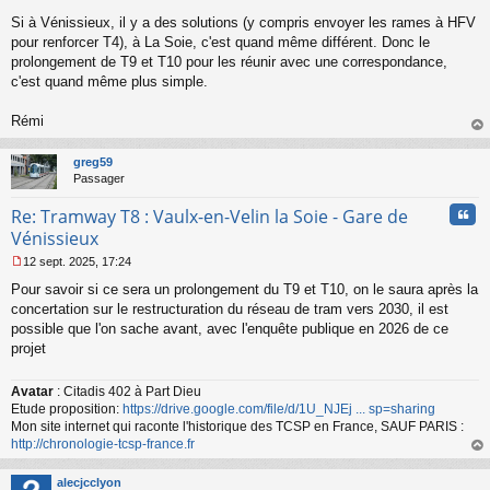
s
s
Si à Vénissieux, il y a des solutions (y compris envoyer les rames à HFV
a
pour renforcer T4), à La Soie, c'est quand même différent. Donc le
g
prolongement de T9 et T10 pour les réunir avec une correspondance,
e
c'est quand même plus simple.
n
o
n
Rémi
l
au
u
t
greg59
Passager
Cita
Re: Tramway T8 : Vaulx-en-Velin la Soie - Gare de
Vénissieux
12 sept. 2025, 17:24
M
Pour savoir si ce sera un prolongement du T9 et T10, on le saura après la
e
s
concertation sur le restructuration du réseau de tram vers 2030, il est
s
possible que l'on sache avant, avec l'enquête publique en 2026 de ce
a
projet
g
e
n
Avatar
: Citadis 402 à Part Dieu
o
Etude proposition:
https://drive.google.com/file/d/1U_NJEj ... sp=sharing
n
Mon site internet qui raconte l'historique des TCSP en France, SAUF PARIS :
l
http://chronologie-tcsp-france.fr
u
au
t
alecjcclyon