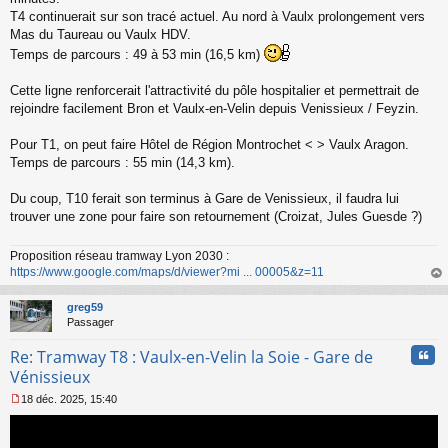
a
T4 continuerait sur son tracé actuel. Au nord à Vaulx prolongement vers
g
Mas du Taureau ou Vaulx HDV.
e
Temps de parcours : 49 à 53 min (16,5 km)
n
o
n
Cette ligne renforcerait l'attractivité du pôle hospitalier et permettrait de
l
rejoindre facilement Bron et Vaulx-en-Velin depuis Venissieux / Feyzin.
u
Pour T1, on peut faire Hôtel de Région Montrochet < > Vaulx Aragon.
Temps de parcours : 55 min (14,3 km).
Du coup, T10 ferait son terminus à Gare de Venissieux, il faudra lui
trouver une zone pour faire son retournement (Croizat, Jules Guesde ?)
Proposition réseau tramway Lyon 2030 :
https://www.google.com/maps/d/viewer?mi ... 00005&z=11
au
t
greg59
Passager
Cita
Re: Tramway T8 : Vaulx-en-Velin la Soie - Gare de
Vénissieux
18 déc. 2025, 15:40
M
e
s