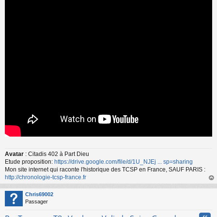
s
a
g
e
n
o
n
l
u
Avatar
: Citadis 402 à Part Dieu
Etude proposition:
https://drive.google.com/file/d/1U_NJEj ... sp=sharing
Mon site internet qui raconte l'historique des TCSP en France, SAUF PARIS :
http://chronologie-tcsp-france.fr
au
t
Chris69002
Passager