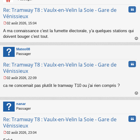
n
Cita
Re: Tramway T8 : Vaulx-en-Velin la Soie - Gare de
o
n
Vénissieux
l
02 août 2026, 15:04
u
M
A ma connaissance c'est la fumette électorale, y'a quelques stations qui
e
s
doivent bouger c'est tout.
s
au
a
t
Mateo08
g
Passager
e
n
Cita
Re: Tramway T8 : Vaulx-en-Velin la Soie - Gare de
o
n
Vénissieux
l
02 août 2026, 22:09
u
M
ca ne concernait pas plutôt le tramway T10 ou j'ai rien compris ?
e
s
s
au
a
t
nanar
g
Passager
e
n
Cita
Re: Tramway T8 : Vaulx-en-Velin la Soie - Gare de
o
n
Vénissieux
l
02 août 2026, 23:04
u
M