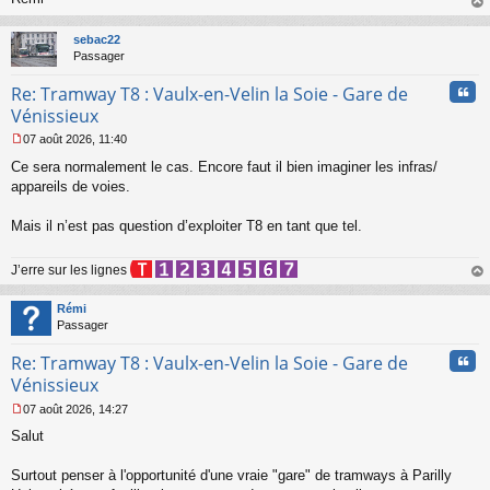
u
au
t
sebac22
Passager
Cita
Re: Tramway T8 : Vaulx-en-Velin la Soie - Gare de
Vénissieux
07 août 2026, 11:40
M
Ce sera normalement le cas. Encore faut il bien imaginer les infras/
e
s
appareils de voies.
s
a
Mais il n’est pas question d’exploiter T8 en tant que tel.
g
e
n
J’erre sur les lignes
o
au
n
t
Rémi
l
Passager
u
Cita
Re: Tramway T8 : Vaulx-en-Velin la Soie - Gare de
Vénissieux
07 août 2026, 14:27
M
Salut
e
s
s
Surtout penser à l'opportunité d'une vraie "gare" de tramways à Parilly
a