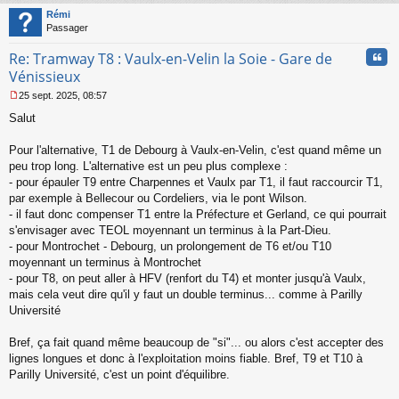
t
Rémi
Passager
Cita
Re: Tramway T8 : Vaulx-en-Velin la Soie - Gare de
Vénissieux
25 sept. 2025, 08:57
M
Salut
e
s
s
Pour l'alternative, T1 de Debourg à Vaulx-en-Velin, c'est quand même un
a
peu trop long. L'alternative est un peu plus complexe :
g
- pour épauler T9 entre Charpennes et Vaulx par T1, il faut raccourcir T1,
e
par exemple à Bellecour ou Cordeliers, via le pont Wilson.
n
o
- il faut donc compenser T1 entre la Préfecture et Gerland, ce qui pourrait
n
s'envisager avec TEOL moyennant un terminus à la Part-Dieu.
l
- pour Montrochet - Debourg, un prolongement de T6 et/ou T10
u
moyennant un terminus à Montrochet
- pour T8, on peut aller à HFV (renfort du T4) et monter jusqu'à Vaulx,
mais cela veut dire qu'il y faut un double terminus... comme à Parilly
Université
Bref, ça fait quand même beaucoup de "si"... ou alors c'est accepter des
lignes longues et donc à l'exploitation moins fiable. Bref, T9 et T10 à
Parilly Université, c'est un point d'équilibre.