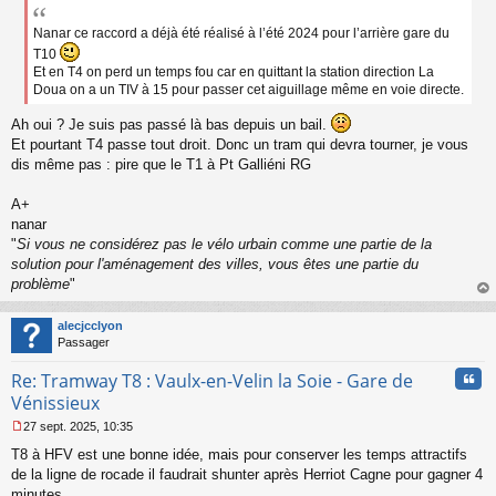
s
s
Nanar ce raccord a déjà été réalisé à l’été 2024 pour l’arrière gare du
a
T10
g
Et en T4 on perd un temps fou car en quittant la station direction La
e
Doua on a un TIV à 15 pour passer cet aiguillage même en voie directe.
n
o
Ah oui ? Je suis pas passé là bas depuis un bail.
n
Et pourtant T4 passe tout droit. Donc un tram qui devra tourner, je vous
l
dis même pas : pire que le T1 à Pt Galliéni RG
u
A+
nanar
"
Si vous ne considérez pas le vélo urbain comme une partie de la
solution pour l'aménagement des villes, vous êtes une partie du
problème
"
au
t
alecjcclyon
Passager
Cita
Re: Tramway T8 : Vaulx-en-Velin la Soie - Gare de
Vénissieux
27 sept. 2025, 10:35
M
T8 à HFV est une bonne idée, mais pour conserver les temps attractifs
e
s
de la ligne de rocade il faudrait shunter après Herriot Cagne pour gagner 4
s
minutes.