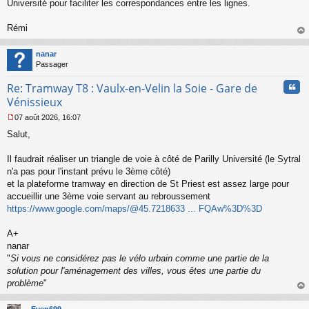
Université pour faciliter les correspondances entre les lignes.
g
e
Rémi
n
o
au
n
t
nanar
l
Passager
u
Cita
Re: Tramway T8 : Vaulx-en-Velin la Soie - Gare de
Vénissieux
07 août 2026, 16:07
M
Salut,
e
s
s
Il faudrait réaliser un triangle de voie à côté de Parilly Université (le Sytral
a
n'a pas pour l'instant prévu le 3ème côté)
g
et la plateforme tramway en direction de St Priest est assez large pour
e
accueillir une 3ème voie servant au rebroussement
n
o
https://www.google.com/maps/@45.7218633 ... FQAw%3D%3D
n
l
A+
u
nanar
"
Si vous ne considérez pas le vélo urbain comme une partie de la
solution pour l'aménagement des villes, vous êtes une partie du
problème
"
au
t