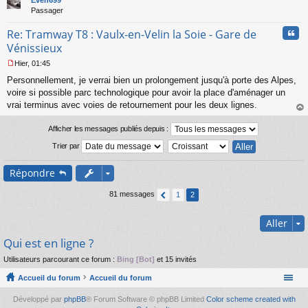
Even699
Passager
Cita
Re: Tramway T8 : Vaulx-en-Velin la Soie - Gare de
Vénissieux
Hier, 01:45
M
Personnellement, je verrai bien un prolongement jusqu'à porte des Alpes,
e
s
voire si possible parc technologique pour avoir la place d'aménager un
s
vrai terminus avec voies de retournement pour les deux lignes.
a
au
g
t
Afficher les messages publiés depuis :
e
n
Trier par
o
n
Répondre
l
u
81 messages
1
2
Aller
Qui est en ligne ?
Utilisateurs parcourant ce forum :
Bing [Bot]
et 15 invités
Accueil du forum
Accueil du forum
Développé par
phpBB
® Forum Software © phpBB Limited
Color scheme created with