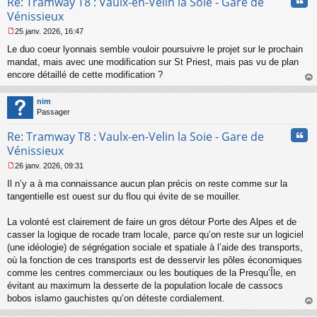
Cita
Re: Tramway T8 : Vaulx-en-Velin la Soie - Gare de
Vénissieux
25 janv. 2026, 16:47
M
Le duo coeur lyonnais semble vouloir poursuivre le projet sur le prochain
e
s
mandat, mais avec une modification sur St Priest, mais pas vu de plan
s
encore détaillé de cette modification ?
a
au
g
t
nim
e
Passager
n
o
Cita
Re: Tramway T8 : Vaulx-en-Velin la Soie - Gare de
n
l
Vénissieux
u
26 janv. 2026, 09:31
M
Il n’y a à ma connaissance aucun plan précis on reste comme sur la
e
s
tangentielle est ouest sur du flou qui évite de se mouiller.
s
a
La volonté est clairement de faire un gros détour Porte des Alpes et de
g
casser la logique de rocade tram locale, parce qu’on reste sur un logiciel
e
(une idéologie) de ségrégation sociale et spatiale à l’aide des transports,
n
o
où la fonction de ces transports est de desservir les pôles économiques
n
comme les centres commerciaux ou les boutiques de la Presqu’Île, en
l
évitant au maximum la desserte de la population locale de cassocs
u
bobos islamo gauchistes qu’on déteste cordialement.
au