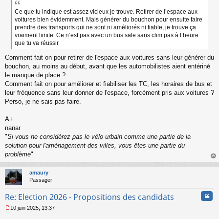
Ce que tu indique est assez vicieux je trouve. Retirer de l’espace aux
voitures bien évidemment. Mais générer du bouchon pour ensuite faire
prendre des transports qui ne sont ni améliorés ni fiable, je trouve ça
vraiment limite. Ce n’est pas avec un bus sale sans clim pas à l’heure
que tu va réussir
Comment fait on pour retirer de l'espace aux voitures sans leur générer du
bouchon, au moins au début, avant que les automobilistes aient entériné
le manque de place ?
Comment fait on pour améliorer et fiabiliser les TC, les horaires de bus et
leur fréquence sans leur donner de l'espace, forcément pris aux voitures ?
Perso, je ne sais pas faire.
A+
nanar
"
Si vous ne considérez pas le vélo urbain comme une partie de la
solution pour l'aménagement des villes, vous êtes une partie du
problème
"
au
t
amaury
Passager
Cita
Re: Election 2026 - Propositions des candidats
10 juin 2025, 13:37
M