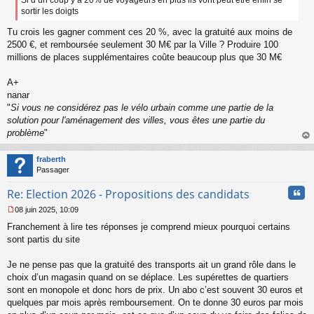
Si d’un coup y’a 20% de voyageurs en plus ils vont peut être enfin se
sortir les doigts
Tu crois les gagner comment ces 20 %, avec la gratuité aux moins de
2500 €, et remboursée seulement 30 M€ par la Ville ? Produire 100
millions de places supplémentaires coûte beaucoup plus que 30 M€
A+
nanar
"
Si vous ne considérez pas le vélo urbain comme une partie de la
solution pour l'aménagement des villes, vous êtes une partie du
problème
"
au
t
fraberth
Passager
Cita
Re: Election 2026 - Propositions des candidats
08 juin 2025, 10:09
M
Franchement à lire tes réponses je comprend mieux pourquoi certains
e
s
sont partis du site
s
a
Je ne pense pas que la gratuité des transports ait un grand rôle dans le
g
choix d’un magasin quand on se déplace. Les supérettes de quartiers
e
sont en monopole et donc hors de prix. Un abo c’est souvent 30 euros et
n
o
quelques par mois après remboursement. On te donne 30 euros par mois
n