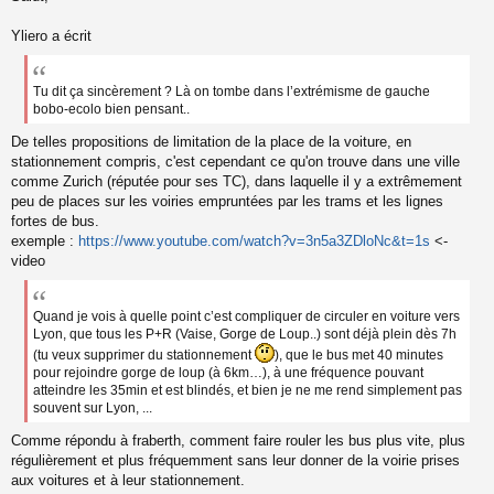
s
s
Yliero a écrit
a
g
e
Tu dit ça sincèrement ? Là on tombe dans l’extrémisme de gauche
n
bobo-ecolo bien pensant..
o
n
De telles propositions de limitation de la place de la voiture, en
l
stationnement compris, c'est cependant ce qu'on trouve dans une ville
u
comme Zurich (réputée pour ses TC), dans laquelle il y a extrêmement
peu de places sur les voiries empruntées par les trams et les lignes
fortes de bus.
exemple :
https://www.youtube.com/watch?v=3n5a3ZDloNc&t=1s
<-
video
Quand je vois à quelle point c’est compliquer de circuler en voiture vers
Lyon, que tous les P+R (Vaise, Gorge de Loup..) sont déjà plein dès 7h
(tu veux supprimer du stationnement
), que le bus met 40 minutes
pour rejoindre gorge de loup (à 6km…), à une fréquence pouvant
atteindre les 35min et est blindés, et bien je ne me rend simplement pas
souvent sur Lyon, ...
Comme répondu à fraberth, comment faire rouler les bus plus vite, plus
régulièrement et plus fréquemment sans leur donner de la voirie prises
aux voitures et à leur stationnement.