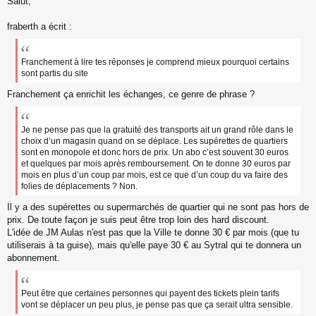
Salut,
e
s
s
fraberth a écrit :
a
g
e
Franchement à lire tes réponses je comprend mieux pourquoi certains
n
sont partis du site
o
n
Franchement ça enrichit les échanges, ce genre de phrase ?
l
u
Je ne pense pas que la gratuité des transports ait un grand rôle dans le
choix d’un magasin quand on se déplace. Les supérettes de quartiers
sont en monopole et donc hors de prix. Un abo c’est souvent 30 euros
et quelques par mois après remboursement. On te donne 30 euros par
mois en plus d’un coup par mois, est ce que d’un coup du va faire des
folies de déplacements ? Non.
Il y a des supérettes ou supermarchés de quartier qui ne sont pas hors de
prix. De toute façon je suis peut être trop loin des hard discount.
L'idée de JM Aulas n'est pas que la Ville te donne 30 € par mois (que tu
utiliserais à ta guise), mais qu'elle paye 30 € au Sytral qui te donnera un
abonnement.
Peut être que certaines personnes qui payent des tickets plein tarifs
vont se déplacer un peu plus, je pense pas que ça serait ultra sensible.