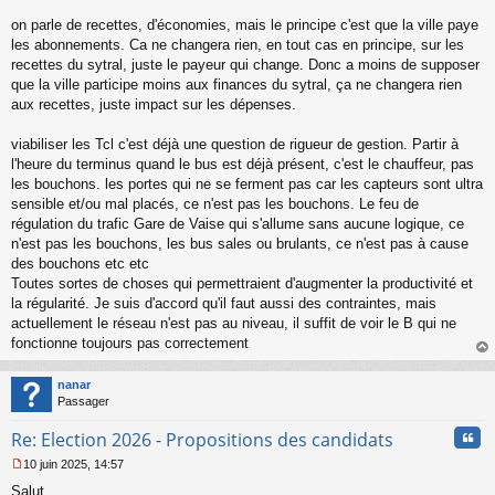
on parle de recettes, d'économies, mais le principe c'est que la ville paye
les abonnements. Ca ne changera rien, en tout cas en principe, sur les
recettes du sytral, juste le payeur qui change. Donc a moins de supposer
que la ville participe moins aux finances du sytral, ça ne changera rien
aux recettes, juste impact sur les dépenses.
viabiliser les Tcl c'est déjà une question de rigueur de gestion. Partir à
l'heure du terminus quand le bus est déjà présent, c'est le chauffeur, pas
les bouchons. les portes qui ne se ferment pas car les capteurs sont ultra
sensible et/ou mal placés, ce n'est pas les bouchons. Le feu de
régulation du trafic Gare de Vaise qui s'allume sans aucune logique, ce
n'est pas les bouchons, les bus sales ou brulants, ce n'est pas à cause
des bouchons etc etc
Toutes sortes de choses qui permettraient d'augmenter la productivité et
la régularité. Je suis d'accord qu'il faut aussi des contraintes, mais
actuellement le réseau n'est pas au niveau, il suffit de voir le B qui ne
fonctionne toujours pas correctement
au
t
nanar
Passager
Cita
Re: Election 2026 - Propositions des candidats
10 juin 2025, 14:57
M
Salut,
e