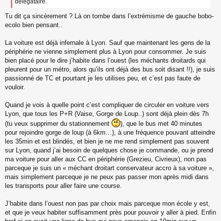
délégataire.
n
l
Tu dit ça sincèrement ? Là on tombe dans l’extrémisme de gauche bobo-
u
ecolo bien pensant..
La voiture est déjà infernale à Lyon. Sauf que maintenant les gens de la
périphérie ne vienne simplement plus à Lyon pour consommer. Je suis
bien placé pour le dire j’habite dans l’ouest (les méchants droitards qui
pleurent pour un métro, alors qu’ils ont déjà des bus soit disant !!), je suis
passionné de TC et pourtant je les utilises peu, et c’est pas faute de
vouloir.
Quand je vois à quelle point c’est compliquer de circuler en voiture vers
Lyon, que tous les P+R (Vaise, Gorge de Loup..) sont déjà plein dès 7h
(tu veux supprimer du stationnement
), que le bus met 40 minutes
pour rejoindre gorge de loup (à 6km…), à une fréquence pouvant atteindre
les 35min et est blindés, et bien je ne me rend simplement pas souvent
sur Lyon, quand j’ai besoin de quelques chose je commande, ou je prend
ma voiture pour aller aux CC en périphérie (Grezieu, Civrieux), non pas
parceque je suis un « méchant droitart conservateur accro à sa voiture »,
mais simplement parceque je ne peux pas passer mon après midi dans
les transports pour aller faire une course.
J’habite dans l’ouest non pas par choix mais parceque mon école y est,
et que je veux habiter suffisamment près pour pouvoir y aller à pied. Enfin