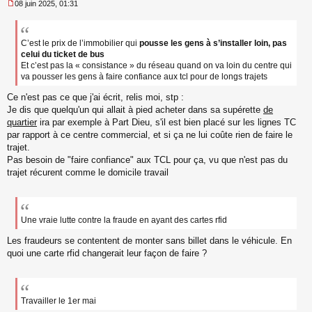
08 juin 2025, 01:31
M
e
s
s
C’est le prix de l’immobilier qui
pousse les gens à s’installer loin, pas
a
celui du ticket de bus
g
Et c’est pas la « consistance » du réseau quand on va loin du centre qui
e
va pousser les gens à faire confiance aux tcl pour de longs trajets
n
o
Ce n'est pas ce que j'ai écrit, relis moi, stp :
n
Je dis que quelqu'un qui allait à pied acheter dans sa supérette
de
l
quartier
ira par exemple à Part Dieu, s'il est bien placé sur les lignes TC
u
par rapport à ce centre commercial, et si ça ne lui coûte rien de faire le
trajet.
Pas besoin de "faire confiance" aux TCL pour ça, vu que n'est pas du
trajet récurent comme le domicile travail
Une vraie lutte contre la fraude en ayant des cartes rfid
Les fraudeurs se contentent de monter sans billet dans le véhicule. En
quoi une carte rfid changerait leur façon de faire ?
Travailler le 1er mai