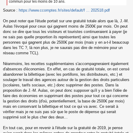
commun pour les moins de 10 ans.
Source :
https://www.ccomptes.fr/sites/default/f ... 202518.pdf
On peut noter que l'étude portait sur une gratuité totale alors que là, J.-M.
Aulas l'évoqué pour ceux qui gagnent moins de 2500€ par mois. On peut
donc se dire que tous les visiteurs et touristes continueraient à payer (je
ne sais pas quelle proportion ils représentent) ainsi que toutes les
personnes qui gagnent plus de 2500€ par mois (mais y en a-t-il beaucoup
dans les TC ?, là non plus, je ne saurais pas dire de mémoire pour un
réseau comme TCL).
Néanmoins, les recettes supplémentaires s'accompagneraient également
d'absences d'économies. En effet, en cas de gratuité totale, on est censé
abandonner la billettique (avec les portillons, les distributeurs, etc.) et
soulager le travail des agences autour de la gestion des droits particuliers
(scolaires, tarifs sociaux, etc.) donc supprimer des postes. Dans la
proposition de J.-M. Aulas, on peut donc supposer qu'il y a bien l'idée de
faire des économies en supprimant des postes pour tout ce qui concerne
la gestion des droits (d'où, potentiellement, la base de 2500€ par mois)
mais en conservant la billettique et tout ce qui va avec. Ce serait à
vérifier mais je ne suis pas sûr que le poste de dépense qui serait
supprimé soit le plus cher des deux...
En tout cas, pour en revenir à l'étude sur la gratuité de 2019, je pense