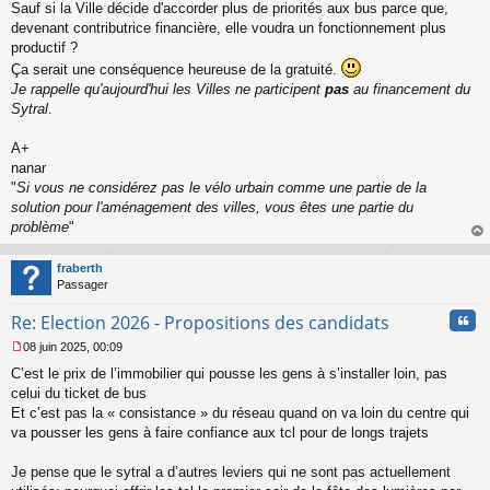
Sauf si la Ville décide d'accorder plus de priorités aux bus parce que,
devenant contributrice financière, elle voudra un fonctionnement plus
productif ?
Ça serait une conséquence heureuse de la gratuité.
Je rappelle qu'aujourd'hui les Villes ne participent
pas
au financement du
Sytral
.
A+
nanar
"
Si vous ne considérez pas le vélo urbain comme une partie de la
solution pour l'aménagement des villes, vous êtes une partie du
problème
"
au
t
fraberth
Passager
Cita
Re: Election 2026 - Propositions des candidats
08 juin 2025, 00:09
M
C’est le prix de l’immobilier qui pousse les gens à s’installer loin, pas
e
s
celui du ticket de bus
s
Et c’est pas la « consistance » du réseau quand on va loin du centre qui
a
va pousser les gens à faire confiance aux tcl pour de longs trajets
g
e
Je pense que le sytral a d’autres leviers qui ne sont pas actuellement
n
o