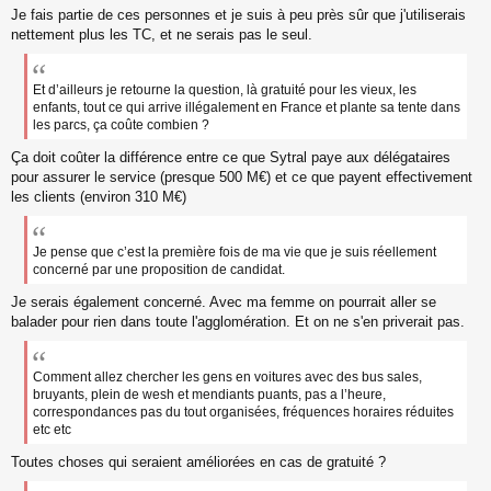
Je fais partie de ces personnes et je suis à peu près sûr que j'utiliserais
nettement plus les TC, et ne serais pas le seul.
Et d’ailleurs je retourne la question, là gratuité pour les vieux, les
enfants, tout ce qui arrive illégalement en France et plante sa tente dans
les parcs, ça coûte combien ?
Ça doit coûter la différence entre ce que Sytral paye aux délégataires
pour assurer le service (presque 500 M€) et ce que payent effectivement
les clients (environ 310 M€)
Je pense que c’est la première fois de ma vie que je suis réellement
concerné par une proposition de candidat.
Je serais également concerné. Avec ma femme on pourrait aller se
balader pour rien dans toute l'agglomération. Et on ne s'en priverait pas.
Comment allez chercher les gens en voitures avec des bus sales,
bruyants, plein de wesh et mendiants puants, pas a l’heure,
correspondances pas du tout organisées, fréquences horaires réduites
etc etc
Toutes choses qui seraient améliorées en cas de gratuité ?