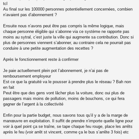
l
tcl
u
Au final sur les 100000 personnes potentiellement concernées, combien
n’avaient pas d’abonnement ?
Ensuite nous n’avons peut être pas compris la même logique, mais
chaque personne éligible qui s’abonne via ce système ne rapporte pas
moins au sytral, c’est juste la ville qui augmente sa contribution. Donc si
plus de personnes viennent s’abonner, au contraire cela ne pourrait pas
conduire à une petite augmentation des recettes ?
Après le fonctionnement reste à confirmer
Je paie actuellement plein pot l’abonnement, je n’ai pas de
remboursement employeur
Est ce que la gratuité va le pousser à prendre plus le réseau ? Bah non
en fait
Peut être que des gens vont lâcher plus la voiture, donc oui plus de
passagers mais moins de pollution, moins de bouchons, ce qui fera
gagner de l’argent à la collectivité
Enfin pour la partie budget, nous savons tous qu’il y a de la marge de
manœuvre en exploitation. Il suffit de prendre n’importe quelle ligne pour
voir à quel point ça se traîne, se tape chaque feu rouge, place les arrêts
après le feu (voir arrêt st vincent, comme ça le bus s’arrête 3 fois) etc