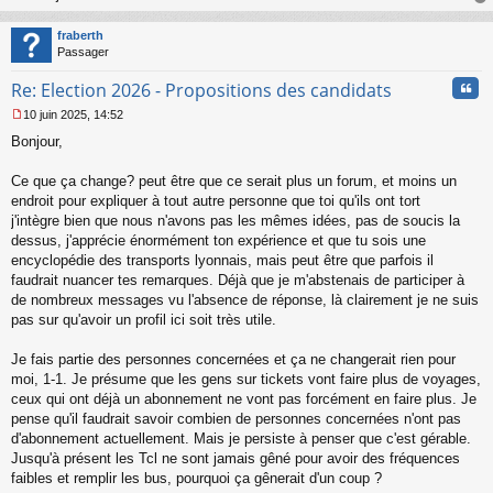
au
t
fraberth
Passager
Cita
Re: Election 2026 - Propositions des candidats
10 juin 2025, 14:52
M
Bonjour,
e
s
s
Ce que ça change? peut être que ce serait plus un forum, et moins un
a
endroit pour expliquer à tout autre personne que toi qu'ils ont tort
g
j'intègre bien que nous n'avons pas les mêmes idées, pas de soucis la
e
dessus, j'apprécie énormément ton expérience et que tu sois une
n
o
encyclopédie des transports lyonnais, mais peut être que parfois il
n
faudrait nuancer tes remarques. Déjà que je m'abstenais de participer à
l
de nombreux messages vu l'absence de réponse, là clairement je ne suis
u
pas sur qu'avoir un profil ici soit très utile.
Je fais partie des personnes concernées et ça ne changerait rien pour
moi, 1-1. Je présume que les gens sur tickets vont faire plus de voyages,
ceux qui ont déjà un abonnement ne vont pas forcément en faire plus. Je
pense qu'il faudrait savoir combien de personnes concernées n'ont pas
d'abonnement actuellement. Mais je persiste à penser que c'est gérable.
Jusqu'à présent les Tcl ne sont jamais gêné pour avoir des fréquences
faibles et remplir les bus, pourquoi ça gênerait d'un coup ?