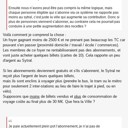
o
n
Ensuite nous n’avons peut être pas compris la même logique, mais
l
chaque personne éligible qui s’abonne via ce système ne rapporte pas
u
moins au sytral, c’est juste la ville qui augmente sa contribution. Donc si
plus de personnes viennent s’abonner, au contraire cela ne pourrait pas
conduire à une petite augmentation des recettes ?
Voilà comment je comprend la chose :
Un foyer gagnant moins de 2500 € et ne prenant pas beaucoup les TC car
pouvant s'en passer (proximité domicile / travail / école / commerces).
Les membres de ce foyer ne rentabiliseraient pas des abonnements, et
vont juste acheter quelques billets (cartes de 10). Cela rapporte un peu
d'argent au Sytral.
Si les abonnements deviennent gratuits et s'ils s'abonnent, le Sytral ne
reçoit plus l'argent de leurs quelques billets,
mais ils sont enclins à voyager plus (prendre le bus, le tram ou le métro
pour seulement 2 inter-stations au lieu de faire le trajet à pied, ou en
vélo).
Supposons que
moins
de billets vendus et
plus
de consommation de
voyage coûte au final plus de 30 M€. Que fera la Ville ?
Je paie actuellement plein pot l’abonnement, je n’ai pas de