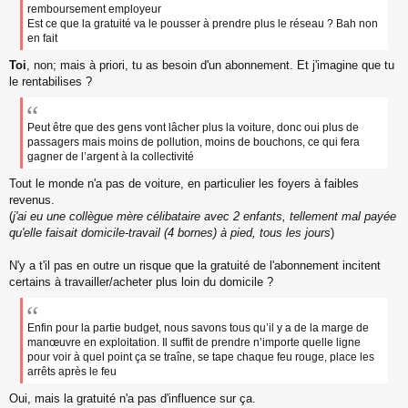
remboursement employeur
Est ce que la gratuité va le pousser à prendre plus le réseau ? Bah non
en fait
Toi
, non; mais à priori, tu as besoin d'un abonnement. Et j'imagine que tu
le rentabilises ?
Peut être que des gens vont lâcher plus la voiture, donc oui plus de
passagers mais moins de pollution, moins de bouchons, ce qui fera
gagner de l’argent à la collectivité
Tout le monde n'a pas de voiture, en particulier les foyers à faibles
revenus.
(
j'ai eu une collègue mère célibataire avec 2 enfants, tellement mal payée
qu'elle faisait domicile-travail (4 bornes) à pied, tous les jours
)
N'y a t'il pas en outre un risque que la gratuité de l'abonnement incitent
certains à travailler/acheter plus loin du domicile ?
Enfin pour la partie budget, nous savons tous qu’il y a de la marge de
manœuvre en exploitation. Il suffit de prendre n’importe quelle ligne
pour voir à quel point ça se traîne, se tape chaque feu rouge, place les
arrêts après le feu
Oui, mais la gratuité n'a pas d'influence sur ça.