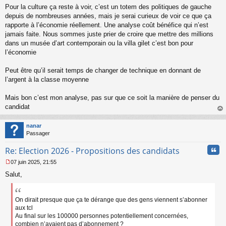
Pour la culture ça reste à voir, c’est un totem des politiques de gauche
depuis de nombreuses années, mais je serai curieux de voir ce que ça
rapporte à l’économie réellement. Une analyse coût bénéfice qui n’est
jamais faite. Nous sommes juste prier de croire que mettre des millions
dans un musée d’art contemporain ou la villa gilet c’est bon pour
l’économie
Peut être qu’il serait temps de changer de technique en donnant de
l’argent à la classe moyenne
Mais bon c’est mon analyse, pas sur que ce soit la manière de penser du
candidat
au
t
nanar
Passager
Cita
Re: Election 2026 - Propositions des candidats
07 juin 2025, 21:55
M
Salut,
e
s
s
a
On dirait presque que ça te dérange que des gens viennent s’abonner
g
aux tcl
e
Au final sur les 100000 personnes potentiellement concernées,
n
combien n’avaient pas d’abonnement ?