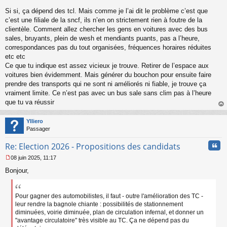
Si si, ça dépend des tcl. Mais comme je l’ai dit le problème c’est que
c’est une filiale de la sncf, ils n’en on strictement rien à foutre de la
clientèle. Comment allez chercher les gens en voitures avec des bus
sales, bruyants, plein de wesh et mendiants puants, pas a l’heure,
correspondances pas du tout organisées, fréquences horaires réduites
etc etc
Ce que tu indique est assez vicieux je trouve. Retirer de l’espace aux
voitures bien évidemment. Mais générer du bouchon pour ensuite faire
prendre des transports qui ne sont ni améliorés ni fiable, je trouve ça
vraiment limite. Ce n’est pas avec un bus sale sans clim pas à l’heure
que tu va réussir
au
t
Ylliero
Passager
Cita
Re: Election 2026 - Propositions des candidats
08 juin 2025, 11:17
M
Bonjour,
e
s
s
a
Pour gagner des automobilistes, il faut - outre l'amélioration des TC -
g
leur rendre la bagnole chiante : possibilités de stationnement
e
diminuées, voirie diminuée, plan de circulation infernal, et donner un
n
"avantage circulatoire" très visible au TC. Ça ne dépend pas du
o