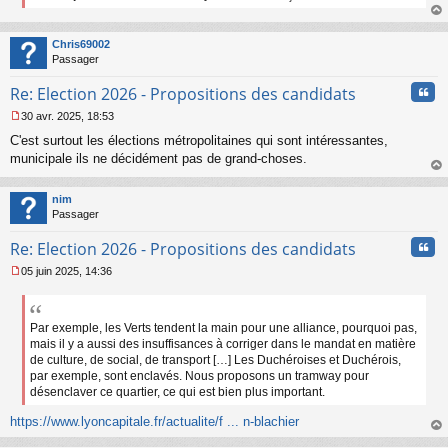
n
o
au
n
t
Chris69002
l
Passager
u
Cita
Re: Election 2026 - Propositions des candidats
30 avr. 2025, 18:53
M
C'est surtout les élections métropolitaines qui sont intéressantes,
e
s
municipale ils ne décidément pas de grand-choses.
s
au
a
t
nim
g
Passager
e
n
Cita
Re: Election 2026 - Propositions des candidats
o
n
05 juin 2025, 14:36
l
M
u
e
s
s
Par exemple, les Verts tendent la main pour une alliance, pourquoi pas,
a
mais il y a aussi des insuffisances à corriger dans le mandat en matière
g
de culture, de social, de transport […] Les Duchéroises et Duchérois,
e
par exemple, sont enclavés. Nous proposons un tramway pour
n
désenclaver ce quartier, ce qui est bien plus important.
o
n
https://www.lyoncapitale.fr/actualite/f ... n-blachier
l
au
u