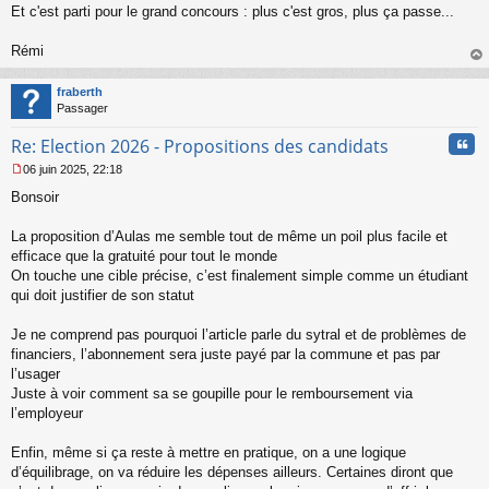
s
Et c'est parti pour le grand concours : plus c'est gros, plus ça passe...
a
g
Rémi
e
au
n
t
o
fraberth
n
Passager
l
u
Cita
Re: Election 2026 - Propositions des candidats
06 juin 2025, 22:18
M
Bonsoir
e
s
s
La proposition d’Aulas me semble tout de même un poil plus facile et
a
efficace que la gratuité pour tout le monde
g
On touche une cible précise, c’est finalement simple comme un étudiant
e
qui doit justifier de son statut
n
o
n
Je ne comprend pas pourquoi l’article parle du sytral et de problèmes de
l
financiers, l’abonnement sera juste payé par la commune et pas par
u
l’usager
Juste à voir comment sa se goupille pour le remboursement via
l’employeur
Enfin, même si ça reste à mettre en pratique, on a une logique
d’équilibrage, on va réduire les dépenses ailleurs. Certaines diront que