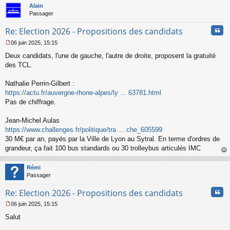
t
Alain
Passager
Cita
Re: Election 2026 - Propositions des candidats
06 juin 2025, 15:15
M
Deux candidats, l'une de gauche, l'autre de droite, proposent la gratuité
e
s
des TCL.
s
a
Nathalie Perrin-Gilbert :
g
https://actu.fr/auvergne-rhone-alpes/ly ... 63781.html
e
Pas de chiffrage.
n
o
n
Jean-Michel Aulas
l
https://www.challenges.fr/politique/tra ... che_605599
u
30 M€ par an, payés par la Ville de Lyon au Sytral. En terme d'ordres de
grandeur, ça fait 100 bus standards ou 30 trolleybus articulés IMC
au
t
Rémi
Passager
Cita
Re: Election 2026 - Propositions des candidats
06 juin 2025, 15:15
M
Salut
e
s