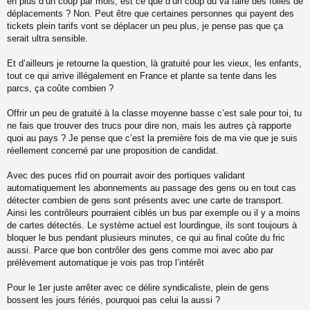
en plus d’un coup par mois, est ce que d’un coup du va faire des folies de
l
déplacements ? Non. Peut être que certaines personnes qui payent des
u
tickets plein tarifs vont se déplacer un peu plus, je pense pas que ça
serait ultra sensible.
Et d’ailleurs je retourne la question, là gratuité pour les vieux, les enfants,
tout ce qui arrive illégalement en France et plante sa tente dans les
parcs, ça coûte combien ?
Offrir un peu de gratuité à la classe moyenne basse c’est sale pour toi, tu
ne fais que trouver des trucs pour dire non, mais les autres çà rapporte
quoi au pays ? Je pense que c’est la première fois de ma vie que je suis
réellement concerné par une proposition de candidat.
Avec des puces rfid on pourrait avoir des portiques validant
automatiquement les abonnements au passage des gens ou en tout cas
détecter combien de gens sont présents avec une carte de transport.
Ainsi les contrôleurs pourraient ciblés un bus par exemple ou il y a moins
de cartes détectés. Le système actuel est lourdingue, ils sont toujours à
bloquer le bus pendant plusieurs minutes, ce qui au final coûte du fric
aussi. Parce que bon contrôler des gens comme moi avec abo par
prélèvement automatique je vois pas trop l’intérêt
Pour le 1er juste arrêter avec ce délire syndicaliste, plein de gens
bossent les jours fériés, pourquoi pas celui la aussi ?