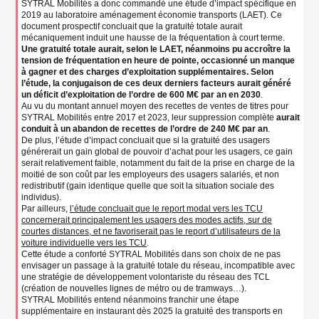
SYTRAL Mobilités a donc commandé une étude d’impact spécifique en
2019 au laboratoire aménagement économie transports (LAET). Ce
document prospectif concluait que la gratuité totale aurait
mécaniquement induit une hausse de la fréquentation à court terme.
Une gratuité totale aurait, selon le LAET, néanmoins pu accroître la
tension de fréquentation en heure de pointe, occasionné un manque
à gagner et des charges d’exploitation supplémentaires. Selon
l’étude, la conjugaison de ces deux derniers facteurs aurait généré
un déficit d’exploitation de l’ordre de 600 M€ par an en 2030
.
Au vu du montant annuel moyen des recettes de ventes de titres pour
SYTRAL Mobilités entre 2017 et 2023, leur suppression complète
aurait
conduit à un abandon de recettes de l’ordre de 240 M€ par an
.
De plus, l’étude d’impact concluait que si la gratuité des usagers
générerait un gain global de pouvoir d’achat pour les usagers, ce gain
serait relativement faible, notamment du fait de la prise en charge de la
moitié de son coût par les employeurs des usagers salariés, et non
redistributif (gain identique quelle que soit la situation sociale des
individus).
Par ailleurs,
l’étude concluait que le report modal vers les TCU
concernerait principalement les usagers des modes actifs, sur de
courtes distances, et ne favoriserait pas le report d’utilisateurs de la
voiture individuelle vers les TCU
.
Cette étude a conforté SYTRAL Mobilités dans son choix de ne pas
envisager un passage à la gratuité totale du réseau, incompatible avec
une stratégie de développement volontariste du réseau des TCL
(création de nouvelles lignes de métro ou de tramways…).
SYTRAL Mobilités entend néanmoins franchir une étape
supplémentaire en instaurant dès 2025 la gratuité des transports en