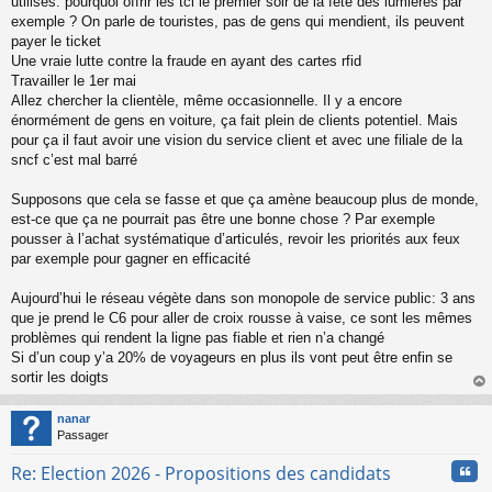
utilisés: pourquoi offrir les tcl le premier soir de la fête des lumières par
n
exemple ? On parle de touristes, pas de gens qui mendient, ils peuvent
l
payer le ticket
u
Une vraie lutte contre la fraude en ayant des cartes rfid
Travailler le 1er mai
Allez chercher la clientèle, même occasionnelle. Il y a encore
énormément de gens en voiture, ça fait plein de clients potentiel. Mais
pour ça il faut avoir une vision du service client et avec une filiale de la
sncf c’est mal barré
Supposons que cela se fasse et que ça amène beaucoup plus de monde,
est-ce que ça ne pourrait pas être une bonne chose ? Par exemple
pousser à l’achat systématique d’articulés, revoir les priorités aux feux
par exemple pour gagner en efficacité
Aujourd’hui le réseau végète dans son monopole de service public: 3 ans
que je prend le C6 pour aller de croix rousse à vaise, ce sont les mêmes
problèmes qui rendent la ligne pas fiable et rien n’a changé
Si d’un coup y’a 20% de voyageurs en plus ils vont peut être enfin se
sortir les doigts
au
t
nanar
Passager
Cita
Re: Election 2026 - Propositions des candidats