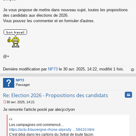
s
s
Je vous propose de mettre dans nouveau sujet, toutes les propositions
a
des candidats aux élections de 2026.
g
Vous pouvez les commenter et en formuler d'autres.
e
n
o
n
l
u
@+
Dernière modification par
NP73
le 30 avr. 2025, 14:22, modifié 1 fois.
au
t
NP73
Passager
Cita
Re: Election 2026 - Propositions des candidats
30 avr. 2025, 14:21
M
Je remonte l'article posté par alecjcclyon
e
s
s
a
Les campagnes ont commencé...
g
https://actu.fr/auvergne-rhone-alpes/ly ... 58410.html
e
C'est déjà dans les cartons du Sytral de toute façon.