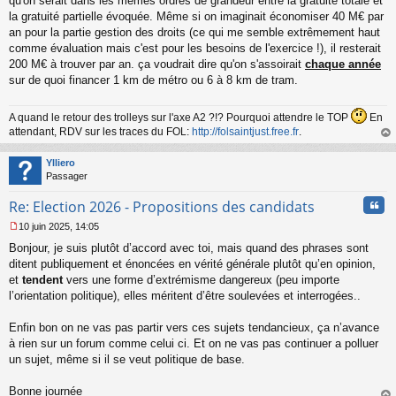
qu'on serait dans les mêmes ordres de grandeur entre la gratuité totale et
la gratuité partielle évoquée. Même si on imaginait économiser 40 M€ par
an pour la partie gestion des droits (ce qui me semble extrêmement haut
comme évaluation mais c'est pour les besoins de l'exercice !), il resterait
200 M€ à trouver par an. ça voudrait dire qu'on s'assoirait
chaque année
sur de quoi financer 1 km de métro ou 6 à 8 km de tram.
A quand le retour des trolleys sur l'axe A2 ?!? Pourquoi attendre le TOP
En
attendant, RDV sur les traces du FOL:
http://folsaintjust.free.fr
.
au
t
Ylliero
Passager
Cita
Re: Election 2026 - Propositions des candidats
10 juin 2025, 14:05
M
Bonjour, je suis plutôt d’accord avec toi, mais quand des phrases sont
e
s
ditent publiquement et énoncées en vérité générale plutôt qu’en opinion,
s
et
tendent
vers une forme d’extrémisme dangereux (peu importe
a
l’orientation politique), elles méritent d’être soulevées et interrogées..
g
e
Enfin bon on ne vas pas partir vers ces sujets tendancieux, ça n’avance
n
o
à rien sur un forum comme celui ci. Et on ne vas pas continuer a polluer
n
un sujet, même si il se veut politique de base.
l
u
Bonne journée