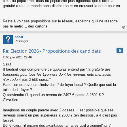
c’est du populisme, mais du populisme plus rigoureux que d’offrir la
gratuité à tout le monde sans distinction et en creusant la dette pour ça
Reste à voir ses propositions sur le réseau, espérons qu’il ne ressorte
pas le métro E des cartons
au
t
nanar
Passager
Cita
Re: Election 2026 - Propositions des candidats
06 juin 2025, 22:46
M
Salut,
e
s
Il faudrait déjà comprendre ce qu'Aulas entend par "
la gratuité des
s
transports pour tous les Lyonnais dont les revenus nets mensuels
a
n’excèdent pas 2 500 euros
."
g
Parle t'on de revenus d'individus ? de foyer fiscal ? Quelle que soit la
e
taille dudit foyer ?
n
o
Qu'adviendra t'il quand un revenu de 2497 € passe à 2502 € ?
n
C'est flou.
l
u
Imaginons un couple pauvre avec 2 gosses. Il est possible que ses
revenus soient un peu supérieurs à 2500 € (en dessous, à 4 c'est pas
facile).
Bénéficiera t'il encore des avantages tarifaires qu'il a aujourd'hui ?