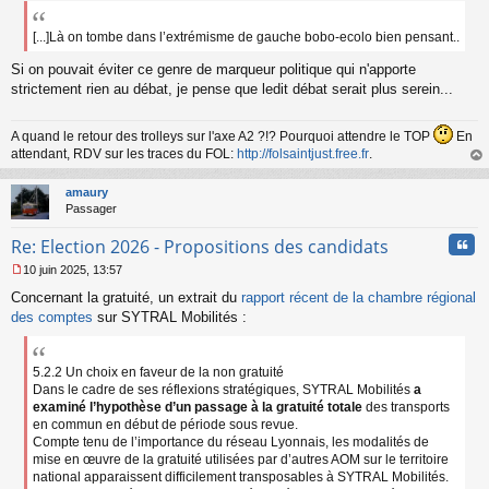
e
s
s
[...]Là on tombe dans l’extrémisme de gauche bobo-ecolo bien pensant..
a
Si on pouvait éviter ce genre de marqueur politique qui n'apporte
g
e
strictement rien au débat, je pense que ledit débat serait plus serein...
n
o
n
A quand le retour des trolleys sur l'axe A2 ?!? Pourquoi attendre le TOP
En
l
attendant, RDV sur les traces du FOL:
http://folsaintjust.free.fr
.
u
au
t
amaury
Passager
Cita
Re: Election 2026 - Propositions des candidats
10 juin 2025, 13:57
M
Concernant la gratuité, un extrait du
rapport récent de la chambre régional
e
s
des comptes
sur SYTRAL Mobilités :
s
a
g
5.2.2 Un choix en faveur de la non gratuité
e
Dans le cadre de ses réflexions stratégiques, SYTRAL Mobilités
a
n
examiné l’hypothèse d’un passage à la gratuité totale
des transports
o
en commun en début de période sous revue.
n
Compte tenu de l’importance du réseau Lyonnais, les modalités de
l
mise en œuvre de la gratuité utilisées par d’autres AOM sur le territoire
u
national apparaissent difficilement transposables à SYTRAL Mobilités.