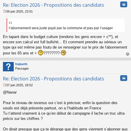
Cita
Re: Election 2026 - Propositions des candidats
06 juin 2025, 23:01
M
e
s
s
l’abonnement sera juste payé par la commune et pas par l’usager
a
En tapant dans le budget culture (rendons les gens encore + c**), et
g
e
encore son calcul est full bullshit... Et comment prendre au sérieux un
n
type qui est même pas foutu de se renseigner sur le prix de l'abonnement
o
pour les 65 ans et +
????????
n
l
au
u
t
fraberth
Passager
Cita
Re: Election 2026 - Propositions des candidats
07 juin 2025, 18:52
M
@Nanar
e
s
s
Pour le niveau de revenus oui c’est à préciser, enfin la question des
a
seuils est déjà présente partout, on a l’habitude en France
g
Tu t’attend vraiment à ce qu’en début de campagne il lache un truc ultra
e
précis sur les chiffres ?
n
o
n
On dirait presque que ça te dérange que des gens viennent s’abonner aux