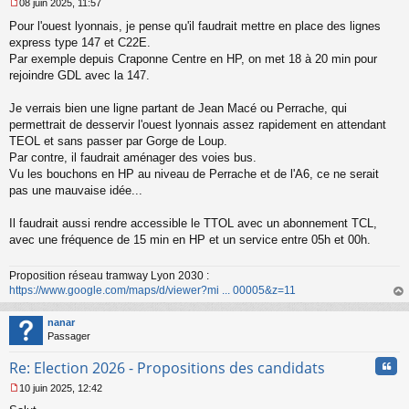
08 juin 2025, 11:57
M
Pour l'ouest lyonnais, je pense qu'il faudrait mettre en place des lignes
e
s
express type 147 et C22E.
s
Par exemple depuis Craponne Centre en HP, on met 18 à 20 min pour
a
rejoindre GDL avec la 147.
g
e
Je verrais bien une ligne partant de Jean Macé ou Perrache, qui
n
o
permettrait de desservir l'ouest lyonnais assez rapidement en attendant
n
TEOL et sans passer par Gorge de Loup.
l
Par contre, il faudrait aménager des voies bus.
u
Vu les bouchons en HP au niveau de Perrache et de l'A6, ce ne serait
pas une mauvaise idée...
Il faudrait aussi rendre accessible le TTOL avec un abonnement TCL,
avec une fréquence de 15 min en HP et un service entre 05h et 00h.
Proposition réseau tramway Lyon 2030 :
https://www.google.com/maps/d/viewer?mi ... 00005&z=11
au
t
nanar
Passager
Cita
Re: Election 2026 - Propositions des candidats
10 juin 2025, 12:42
M