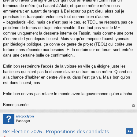
bref si on avait une ligne de bus qui nous amenais en 10min sur un
terminus de métro (au hasard à Alaï), et que ce même métro nous
emmènerait en autant de temps à Bellecour ou part dieu, alors oui je
prendrais les transports volontiers tout comme bien d’autres
« bagnolards »!ici, mais ce n’est pas le cas, et TEOL ne résoudra pas ce
problème de temps de trajet interminable. Il ne faut pas voir le ME
comme uniquement la desserte interne de Tassin, mais comme une porte
d’entrée de Lyon depuis l’ouest. Mais vu qu’on méprise l’ouest lyonnais
par idéologie politique, ça donne ce genre de projet (TEOL) qui coûte une
fortune sans répondre aux besoins. Et là certain sur ce forum sont entrée
dans une certaine bulle de confirmation..
Enfin bon restreindre l’accès de la voiture en ville ça éloigne juste les
banlieues qui n’ont pas la chance d’avoir un tram ou un métro. Quand on
a la chance d’habiter en centre ville ou dans l’est ça va. Mais bon qu’on
est dans l’ouest, bas…
Enfin bon on vas pas refaire le monde avec la gouvernance qu’on a haha.
Bonne journée
au
t
alecjcclyon
Passager
Cita
Re: Election 2026 - Propositions des candidats