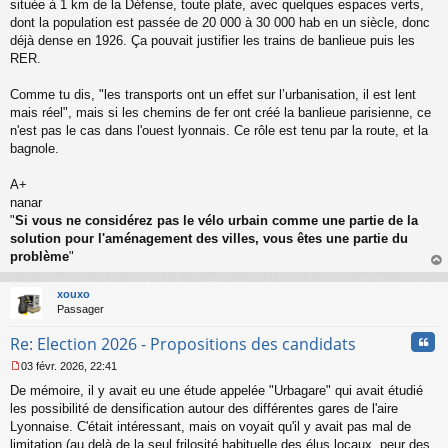
située à 1 km de la Défense, toute plate, avec quelques espaces verts,
dont la population est passée de 20 000 à 30 000 hab en un siècle, donc
déjà dense en 1926. Ça pouvait justifier les trains de banlieue puis les
RER.
Comme tu dis, "les transports ont un effet sur l’urbanisation, il est lent
mais réel", mais si les chemins de fer ont créé la banlieue parisienne, ce
n'est pas le cas dans l'ouest lyonnais. Ce rôle est tenu par la route, et la
bagnole.
A+
nanar
"
Si vous ne considérez pas le vélo urbain comme une partie de la
solution pour l'aménagement des villes, vous êtes une partie du
problème
"
au
t
xouxo
Passager
Cita
Re: Election 2026 - Propositions des candidats
03 févr. 2026, 22:41
M
De mémoire, il y avait eu une étude appelée "Urbagare" qui avait étudié
e
s
les possibilité de densification autour des différentes gares de l'aire
s
Lyonnaise. C'était intéressant, mais on voyait qu'il y avait pas mal de
a
limitation (au delà de la seul frilosité habituelle des élus locaux, peur des