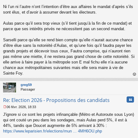
Ni l’un ni l’autre n’ont l’intention d’être aux affaires le mandat d’après s’ils
sont élus, et d’avoir à assumer devant les électeurs.
Aulas parce qu’il sera trop vieux (s’il tient jusqu’à la fin de ce mandat) et
parce que ses intérêts privés ne nécessitent pas un second mandat.
Sarselli parce qu’elle se rend bien compte qu’elle n’aurait aucune chance
d’être élue sans la notoriété d’Aulas, et qu’une fois qu’il faudra payer les
grands projets et décevoir tous ceux, Fautra comprise, qui n’auront rien
pas même une miette, il ne restera pas grand chose de cette notoriété. Si
elle arrive à faire payer à la métropole son E mal fichu elle n’a aucune
chance aux métropolitaines suivantes mais elle sera maire à vie de
Sainte Foy.
au
t
greg59
Passager
Cita
Re: Election 2026 - Propositions des candidats
06 févr. 2026, 18:33
M
J'ignore si ce sont les projets infinançable (Métro et Autoroute sous Lyon)
e
s
qui ont couté un peu dans les sondages, mais Aulas perd 5%, il est à
s
44%, tandis que Doucet augmente de 5% arrivant à 30% :
a
https://www.leparisien.fr/elections/mun ... 4MH6OU.php
g