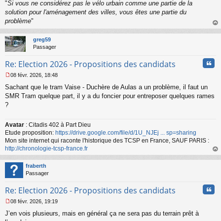
"
Si vous ne considérez pas le vélo urbain comme une partie de la
solution pour l'aménagement des villes, vous êtes une partie du
problème
"
au
t
greg59
Passager
Cita
Re: Election 2026 - Propositions des candidats
08 févr. 2026, 18:48
M
Sachant que le tram Vaise - Duchère de Aulas a un problème, il faut un
e
s
SMR Tram quelque part, il y a du foncier pour entreposer quelques rames
s
?
a
g
Avatar
: Citadis 402 à Part Dieu
e
Etude proposition:
https://drive.google.com/file/d/1U_NJEj ... sp=sharing
n
o
Mon site internet qui raconte l'historique des TCSP en France, SAUF PARIS :
n
http://chronologie-tcsp-france.fr
l
au
u
t
fraberth
Passager
Cita
Re: Election 2026 - Propositions des candidats
08 févr. 2026, 19:19
M
J’en vois plusieurs, mais en général ça ne sera pas du terrain prêt à
e