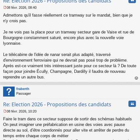
Re: Election 2026 - Propositions des candidats
08 févr. 2026, 08:40
M
Admettons qu'il fasse réellement ce tramway sur le mandat, bien que je
e
s
n'y crois pas.
s
a
Je ne vois pas la place pour un tramway secteur gare de Vaise et rue de
g
Bourgogne constamment saturé, encore plus avec la nouvelle voie
e
lyonnaise.
n
o
n
Le télécabine de l'idée de nanar serait plus adapté, traversé
l
d'environnement ferroviaire qui ne devrait pas posé trop de problème.
u
Après est-ce vraiment très intéressant juste pour ce secteur là ? De toute
façon pour joindre Écully, Champagne, Dardilly il faudra de nouveau
reprendre un autre bus.
au
t
fraberth
Passager
Cita
Re: Election 2026 - Propositions des candidats
08 févr. 2026, 10:20
M
Faire le tram dans ce secteur suppose de sortir des schémas habituels
e
s
On peut imaginer une préfabrication en usine des voies avec pause
s
directe au sol, d’être coordonnés pour aller vite et arrêter de perdre du
a
temps entre chaque corps de métier
g