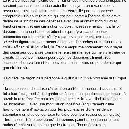
La France n'est pas "pleine de fric" sinon ses indicateurs économiques ne
a
seraient pas dans la situation actuelle. Le pays a en revanche de la
g
ressource, c'est indéniable, mais il est verrouillé par une approche
e
comptable ultra court-termiste qui est pour partie à l'origine d'une grave
n
o
dérive de la structure des dépenses avec une augmentation du volet
n
fonctionnement et une diminution du volet investissements. Il va falloir
l
desserrer cette contrainte et admettre qu'il n'y a pas de bonnes
u
économies dans le temps s'il n'y a pas investissement, avec une
sélection rigoureuse pour mener à bien les démarches au meilleur ratio
coût - efficacité. Aujourd'hui, la France emprunte notamment pour payer
des dépenses courantes comme le ferait un ménage qui ne vivrait que de
crédits à la consommation pour payer les dépenses alimentaires,
l'essence de la voiture et les nouvelles chaussettes du petit-dernier-qui-
grandit-bien-vite.
J'ajouterai de façon plus personnelle qu'il y a un triple problème sur l'impôt
:
- la suppression de la taxe d'habitation a été mal menée : il aurait plutôt
fallu faire "ou", c'est-à-dire garder un échelon unique d'imposition locale, à
savoir la taxe foncière pour les propriétaires et la taxe d'habitation pour
les locataires... avec une modulation incitative (acquittement d'une
fraction de taxe d'habitation pour les propriétaires d'une résidence
secondaire en plus de leur taxe foncière pour leur résidence principale)
- les franges "très supérieures" de revenus paient proportionnellement
moins d'impôt sur le revenu que les franges "intermédiaires et