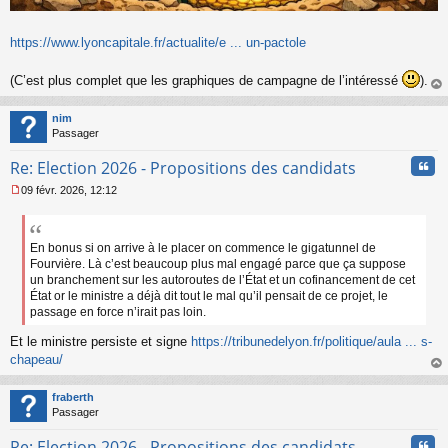
https://www.lyoncapitale.fr/actualite/e ... un-pactole
(C’est plus complet que les graphiques de campagne de l’intéressé
).
au
t
nim
Passager
Cita
Re: Election 2026 - Propositions des candidats
09 févr. 2026, 12:12
M
e
s
s
En bonus si on arrive à le placer on commence le gigatunnel de
a
Fourvière. Là c’est beaucoup plus mal engagé parce que ça suppose
g
un branchement sur les autoroutes de l’État et un cofinancement de cet
e
État or le ministre a déjà dit tout le mal qu’il pensait de ce projet, le
n
passage en force n’irait pas loin.
o
n
Et le ministre persiste et signe
https://tribunedelyon.fr/politique/aula ... s-
l
chapeau/
u
au
t
fraberth
Passager
Cita
Re: Election 2026 - Propositions des candidats