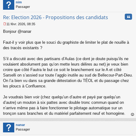
t
nim
Passager
Cita
Re: Election 2026 - Propositions des candidats
11 févr. 2026, 08:35
M
Bonjour @nanar
e
s
s
Faut-il y voir plus que le souci du graphiste de limiter le plat de nouille à
a
des tracés existants ?
g
e
S’il a discuté avec des partisans d’Aulas (ce dont je doute puisqu’ils ne
n
o
voulaient absolument pas qu’on mette leurs délires au net) je veux bien
n
croire que côté Fautra le but ce soit le branchement sur le A et côté
l
Sarselli on s’assied sur toute l’agglo inutile au sud de Bellecour-Part-Dieu.
u
On l’a bien vu dans sa grande détestation du TÉOL et du passage chez
les ploucs à Confluence.
Je voudrais bien voir (chez quelqu’un d’autre et payé par quelqu’un
d’autre) un mouton à six pattes avec double tronc commun quand on
n’arrive même pas à faire fonctionner le pilotage automatique sur un
tronçon sans branches et du matériel parfaitement neuf et homogène.
au
t
nanar
Passager