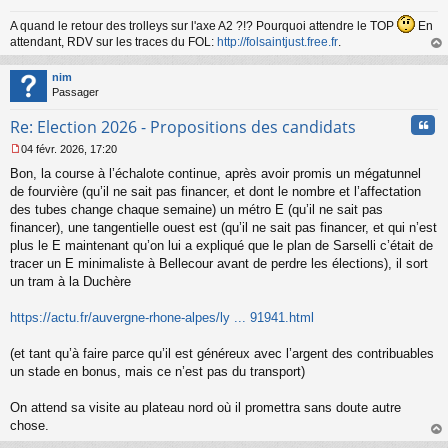
A quand le retour des trolleys sur l'axe A2 ?!? Pourquoi attendre le TOP
En
attendant, RDV sur les traces du FOL:
http://folsaintjust.free.fr
.
au
t
nim
Passager
Cita
Re: Election 2026 - Propositions des candidats
04 févr. 2026, 17:20
M
Bon, la course à l’échalote continue, après avoir promis un mégatunnel
e
s
de fourvière (qu’il ne sait pas financer, et dont le nombre et l’affectation
s
des tubes change chaque semaine) un métro E (qu’il ne sait pas
a
financer), une tangentielle ouest est (qu’il ne sait pas financer, et qui n’est
g
plus le E maintenant qu’on lui a expliqué que le plan de Sarselli c’était de
e
tracer un E minimaliste à Bellecour avant de perdre les élections), il sort
n
o
un tram à la Duchère
n
l
https://actu.fr/auvergne-rhone-alpes/ly ... 91941.html
u
(et tant qu’à faire parce qu’il est généreux avec l’argent des contribuables
un stade en bonus, mais ce n’est pas du transport)
On attend sa visite au plateau nord où il promettra sans doute autre
chose.
au