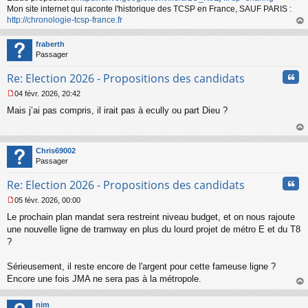
l
Mon site internet qui raconte l'historique des TCSP en France, SAUF PARIS :
u
http://chronologie-tcsp-france.fr
au
t
fraberth
Passager
Cita
Re: Election 2026 - Propositions des candidats
04 févr. 2026, 20:42
M
Mais j’ai pas compris, il irait pas à ecully ou part Dieu ?
e
s
s
au
a
t
Chris69002
g
Passager
e
n
Cita
Re: Election 2026 - Propositions des candidats
o
n
05 févr. 2026, 00:00
l
M
u
Le prochain plan mandat sera restreint niveau budget, et on nous rajoute
e
s
une nouvelle ligne de tramway en plus du lourd projet de métro E et du T8
s
?
a
g
Sérieusement, il reste encore de l'argent pour cette fameuse ligne ?
e
Encore une fois JMA ne sera pas à la métropole.
n
o
au
n
t
nim