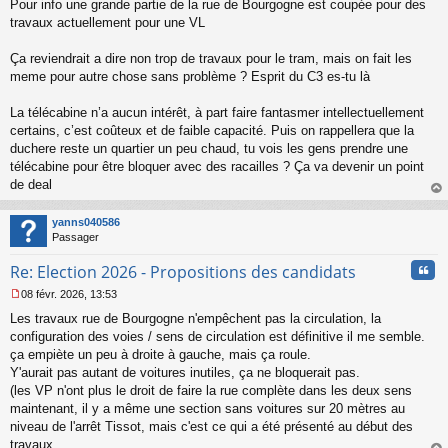
Pour info une grande partie de la rue de Bourgogne est coupée pour des
e
travaux actuellement pour une VL
n
o
n
Ça reviendrait a dire non trop de travaux pour le tram, mais on fait les
l
meme pour autre chose sans problème ? Esprit du C3 es-tu là
u
La télécabine n’a aucun intérêt, à part faire fantasmer intellectuellement
certains, c’est coûteux et de faible capacité. Puis on rappellera que la
duchere reste un quartier un peu chaud, tu vois les gens prendre une
télécabine pour être bloquer avec des racailles ? Ça va devenir un point
de deal
au
t
yanns040586
Passager
Cita
Re: Election 2026 - Propositions des candidats
08 févr. 2026, 13:53
M
Les travaux rue de Bourgogne n'empêchent pas la circulation, la
e
s
configuration des voies / sens de circulation est définitive il me semble.
s
ça empiète un peu à droite à gauche, mais ça roule.
a
Y'aurait pas autant de voitures inutiles, ça ne bloquerait pas.
g
(les VP n'ont plus le droit de faire la rue complète dans les deux sens
e
maintenant, il y a même une section sans voitures sur 20 mètres au
n
o
niveau de l'arrêt Tissot, mais c'est ce qui a été présenté au début des
n
travaux.