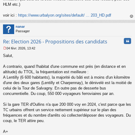
g
HLM etc.)
e
n
o
voir ici :
https://www.urbalyon.org/sites/default/ ... 203_HD.pdf
n
au
l
t
nanar
u
Passager
Cita
Re: Election 2026 - Propositions des candidats
04 févr. 2026, 13:42
M
Salut,
e
s
s
A contrario, quand l'habitat d'une commune est près (en distance et en
a
altitude) du TTOL, la fréquentation est meilleure :
g
A Lentilly (6 600 habitants), la majorité du bâti est à moins d'un kilomètre
e
d'une des deux gares (Lentilly et Charpennay), le dénivelé est la moitié de
n
o
celui de la Tour de Salvagny. En outre pas de desserte bus
n
concurrentielle. Du coup, 550 000 voyageurs ferroviaires par an.
l
u
Si la gare TER d'Oullins n'a que 200 000 voy en 2024, c'est parce que les
TC urbains offrent un service nettement supérieur sur le plan des
fréquences et du nombre d'arrêts où collecter/déposer des voyageurs. Du
coup, le TER attire peu.
A+