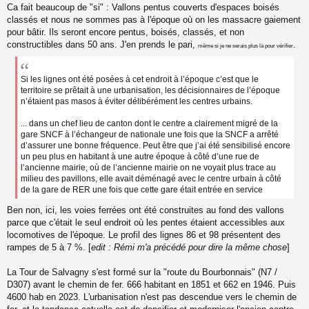
Ca fait beaucoup de "si" : Vallons pentus couverts d'espaces boisés
u
classés et nous ne sommes pas à l'époque où on les massacre gaiement
pour bâtir. Ils seront encore pentus, boisés, classés, et non
constructibles dans 50 ans. J'en prends le pari,
.
même si je ne serais plus là pour vérifier
Si les lignes ont été posées à cet endroit à l’époque c’est que le
territoire se prêtait à une urbanisation, les décisionnaires de l’époque
n’étaient pas masos à éviter délibérément les centres urbains.
... dans un chef lieu de canton dont le centre a clairement migré de la
gare SNCF à l’échangeur de nationale une fois que la SNCF a arrêté
d’assurer une bonne fréquence. Peut être que j’ai été sensibilisé encore
un peu plus en habitant à une autre époque à côté d’une rue de
l’ancienne mairie, où de l’ancienne mairie on ne voyait plus trace au
milieu des pavillons, elle avait déménagé avec le centre urbain à côté
de la gare de RER une fois que cette gare était entrée en service
Ben non, ici, les voies ferrées ont été construites au fond des vallons
parce que c'était le seul endroit où les pentes étaient accessibles aux
locomotives de l'époque. Le profil des lignes 86 et 98 présentent des
rampes de 5 à 7 %. [
edit : Rémi m'a précédé pour dire la même chose
]
La Tour de Salvagny s'est formé sur la "route du Bourbonnais" (N7 /
D307) avant le chemin de fer. 666 habitant en 1851 et 662 en 1946. Puis
4600 hab en 2023. L'urbanisation n'est pas descendue vers le chemin de