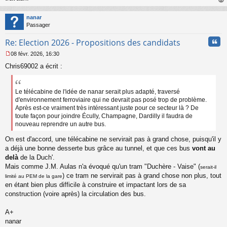
l
au
u
t
nanar
Passager
Cita
Re: Election 2026 - Propositions des candidats
08 févr. 2026, 16:30
M
Chris69002 a écrit :
e
s
s
a
Le télécabine de l'idée de nanar serait plus adapté, traversé
g
d'environnement ferroviaire qui ne devrait pas posé trop de problème.
e
Après est-ce vraiment très intéressant juste pour ce secteur là ? De
n
toute façon pour joindre Écully, Champagne, Dardilly il faudra de
o
nouveau reprendre un autre bus.
n
l
On est d'accord, une télécabine ne servirait pas à grand chose, puisqu'il y
u
a déjà une bonne desserte bus grâce au tunnel, et que ces bus
vont au
delà
de la Duch'.
Mais comme J.M. Aulas n'a évoqué qu'un tram "Duchère - Vaise" (
serait-il
) ce tram ne servirait pas à grand chose non plus, tout
limité au PEM de la gare
en étant bien plus difficile à construire et impactant lors de sa
construction (voire après) la circulation des bus.
A+
nanar