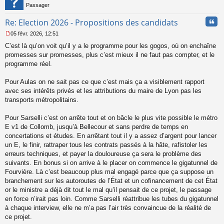
l
Passager
u
Cita
Re: Election 2026 - Propositions des candidats
05 févr. 2026, 12:51
M
C’est là qu’on voit qu’il y a le programme pour les gogos, où on enchaîne
e
s
promesses sur promesses, plus c’est mieux il ne faut pas compter, et le
s
programme réel.
a
g
Pour Aulas on ne sait pas ce que c’est mais ça a visiblement rapport
e
avec ses intérêts privés et les attributions du maire de Lyon pas les
n
o
transports métropolitains.
n
l
Pour Sarselli c’est on arrête tout et on bâcle le plus vite possible le métro
u
E v1 de Collomb, jusqu’à Bellecour et sans perdre de temps en
concertations et études. En arrêtant tout il y a assez d’argent pour lancer
un E, le finir, rattraper tous les contrats passés à la hâte, rafistoler les
erreurs techniques, et payer la douloureuse ça sera le problème des
suivants. En bonus si on arrive à le placer on commence le gigatunnel de
Fourvière. Là c’est beaucoup plus mal engagé parce que ça suppose un
branchement sur les autoroutes de l’État et un cofinancement de cet État
or le ministre a déjà dit tout le mal qu’il pensait de ce projet, le passage
en force n’irait pas loin. Comme Sarselli réattribue les tubes du gigatunnel
à chaque interview, elle ne m’a pas l’air très convaincue de la réalité de
ce projet.