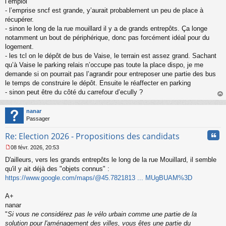
s
l’emploi
s
- l’emprise sncf est grande, y’aurait probablement un peu de place à
a
récupérer.
g
- sinon le long de la rue mouillard il y a de grands entrepôts. Ça longe
e
notamment un bout de périphérique, donc pas forcément idéal pour du
n
o
logement.
n
- les tcl on le dépôt de bus de Vaise, le terrain est assez grand. Sachant
l
qu’à Vaise le parking relais n’occupe pas toute la place dispo, je me
u
demande si on pourrait pas l’agrandir pour entreposer une partie des bus
le temps de construire le dépôt. Ensuite le réaffecter en parking
- sinon peut être du côté du carrefour d’ecully ?
au
t
nanar
Passager
Cita
Re: Election 2026 - Propositions des candidats
08 févr. 2026, 20:53
M
D'ailleurs, vers les grands entrepôts le long de la rue Mouillard, il semble
e
s
qu'il y ait déjà des "objets connus" :
s
https://www.google.com/maps/@45.7821813 ... MUgBUAM%3D
a
g
A+
e
nanar
n
o
"
Si vous ne considérez pas le vélo urbain comme une partie de la
n
solution pour l'aménagement des villes, vous êtes une partie du