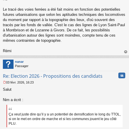
s
s
Le tracé des voies ferrées a été fait moins en fonction des potentielles
a
futures urbanisations que selon les aptitudes techniques des locomotives
g
du moment par rapport à la topographie des lieux, d'où souvent des
e
tracés par les fonds de vallée. C'est le cas des lignes de Lyon Saint-Paul
n
o
à Montbrison et de Lozanne à Givors. De ce fait, les possibilités
n
d'urbanisation autour des lignes sont moindres, compte tenu de ces
l
mêmes contraintes de topographie.
u
Rémi
au
t
nanar
Passager
Cita
Re: Election 2026 - Propositions des candidats
03 févr. 2026, 16:23
M
Salut
e
s
s
Nim a écrit :
a
g
e
Ça veut juste dire qu’il y a un potentiel de densification le long du TTOL,
n
si on le met en ordre de marche et si les communes jouent le jeu côté
o
PLU.
n
l