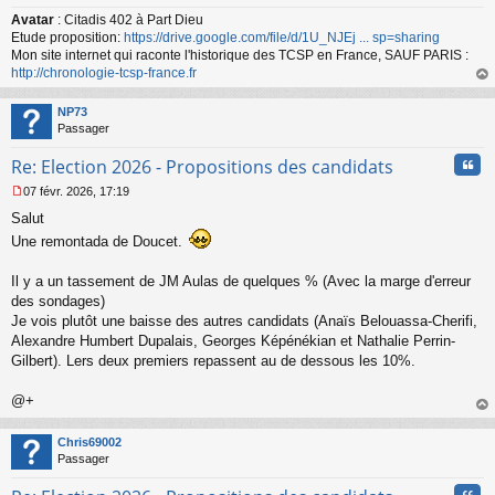
e
n
Avatar
: Citadis 402 à Part Dieu
o
Etude proposition:
https://drive.google.com/file/d/1U_NJEj ... sp=sharing
n
Mon site internet qui raconte l'historique des TCSP en France, SAUF PARIS :
l
http://chronologie-tcsp-france.fr
u
au
t
NP73
Passager
Cita
Re: Election 2026 - Propositions des candidats
07 févr. 2026, 17:19
M
Salut
e
s
Une remontada de Doucet.
s
a
Il y a un tassement de JM Aulas de quelques % (Avec la marge d'erreur
g
des sondages)
e
n
Je vois plutôt une baisse des autres candidats (Anaïs Belouassa-Cherifi,
o
Alexandre Humbert Dupalais, Georges Képénékian et Nathalie Perrin-
n
Gilbert). Lers deux premiers repassent au de dessous les 10%.
l
u
@+
au
t
Chris69002
Passager
Cita