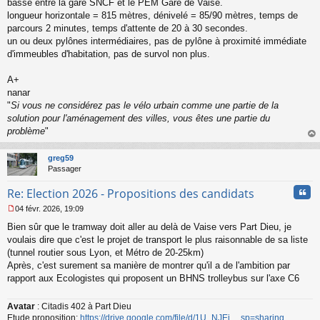
basse entre la gare SNCF et le PEM Gare de Vaise.
o
longueur horizontale = 815 mètres, dénivelé = 85/90 mètres, temps de
n
parcours 2 minutes, temps d'attente de 20 à 30 secondes.
l
u
un ou deux pylônes intermédiaires, pas de pylône à proximité immédiate
d'immeubles d'habitation, pas de survol non plus.
A+
nanar
"
Si vous ne considérez pas le vélo urbain comme une partie de la
solution pour l'aménagement des villes, vous êtes une partie du
problème
"
au
t
greg59
Passager
Cita
Re: Election 2026 - Propositions des candidats
04 févr. 2026, 19:09
M
Bien sûr que le tramway doit aller au delà de Vaise vers Part Dieu, je
e
s
voulais dire que c'est le projet de transport le plus raisonnable de sa liste
s
(tunnel routier sous Lyon, et Métro de 20-25km)
a
Après, c'est surement sa manière de montrer qu'il a de l'ambition par
g
rapport aux Ecologistes qui proposent un BHNS trolleybus sur l'axe C6
e
n
o
Avatar
: Citadis 402 à Part Dieu
n
Etude proposition:
https://drive.google.com/file/d/1U_NJEj ... sp=sharing