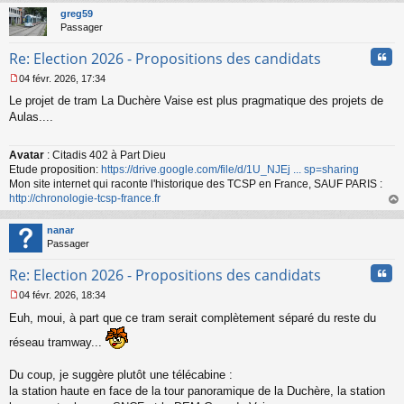
t
greg59
Passager
Cita
Re: Election 2026 - Propositions des candidats
04 févr. 2026, 17:34
M
Le projet de tram La Duchère Vaise est plus pragmatique des projets de
e
s
Aulas....
s
a
Avatar
: Citadis 402 à Part Dieu
g
Etude proposition:
https://drive.google.com/file/d/1U_NJEj ... sp=sharing
e
n
Mon site internet qui raconte l'historique des TCSP en France, SAUF PARIS :
o
http://chronologie-tcsp-france.fr
n
au
l
t
nanar
u
Passager
Cita
Re: Election 2026 - Propositions des candidats
04 févr. 2026, 18:34
M
Euh, moui, à part que ce tram serait complètement séparé du reste du
e
s
réseau tramway...
s
a
g
Du coup, je suggère plutôt une télécabine :
e
la station haute en face de la tour panoramique de la Duchère, la station
n