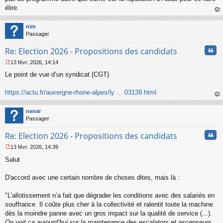
o
élire.
n
au
l
t
nim
u
Passager
Cita
Re: Election 2026 - Propositions des candidats
13 févr. 2026, 14:14
M
Le point de vue d’un syndicat (CGT)
e
s
s
https://actu.fr/auvergne-rhone-alpes/ly ... 03139.html
a
au
g
t
nanar
e
Passager
n
o
Cita
Re: Election 2026 - Propositions des candidats
n
l
13 févr. 2026, 14:39
u
M
Salut
e
s
s
D'accord avec une certain nombre de choses dites, mais là :
a
g
"L’allotissement n’a fait que dégrader les conditions avec des salariés en
e
souffrance. Il coûte plus cher à la collectivité et ralentit toute la machine
n
o
dès la moindre panne avec un gros impact sur la qualité de service (...).
n
On voit ça aujourd’hui sur la maintenance des escalators et ascenseurs,