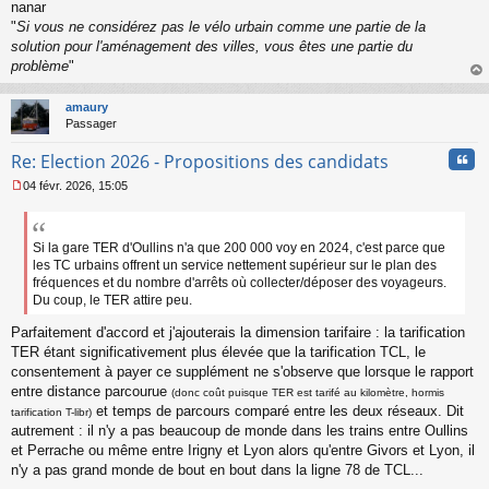
nanar
"
Si vous ne considérez pas le vélo urbain comme une partie de la
solution pour l'aménagement des villes, vous êtes une partie du
problème
"
au
t
amaury
Passager
Cita
Re: Election 2026 - Propositions des candidats
04 févr. 2026, 15:05
M
e
s
s
Si la gare TER d'Oullins n'a que 200 000 voy en 2024, c'est parce que
a
les TC urbains offrent un service nettement supérieur sur le plan des
g
fréquences et du nombre d'arrêts où collecter/déposer des voyageurs.
e
Du coup, le TER attire peu.
n
o
Parfaitement d'accord et j'ajouterais la dimension tarifaire : la tarification
n
TER étant significativement plus élevée que la tarification TCL, le
l
consentement à payer ce supplément ne s'observe que lorsque le rapport
u
entre distance parcourue
(donc coût puisque TER est tarifé au kilomètre, hormis
et temps de parcours comparé entre les deux réseaux. Dit
tarification T-libr)
autrement : il n'y a pas beaucoup de monde dans les trains entre Oullins
et Perrache ou même entre Irigny et Lyon alors qu'entre Givors et Lyon, il
n'y a pas grand monde de bout en bout dans la ligne 78 de TCL...