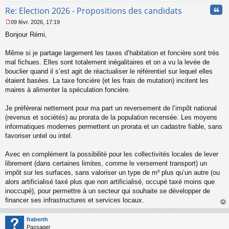
Cita
Re: Election 2026 - Propositions des candidats
09 févr. 2026, 17:19
M
Bonjour Rémi,
e
s
s
Même si je partage largement les taxes d’habitation et foncière sont très
a
mal fichues. Elles sont totalement inégalitaires et on a vu la levée de
g
bouclier quand il s’est agit de réactualiser le référentiel sur lequel elles
e
étaient basées. La taxe foncière (et les frais de mutation) incitent les
n
o
maires à alimenter la spéculation foncière.
n
l
Je préfèrerai nettement pour ma part un reversement de l’impôt national
u
(revenus et sociétés) au prorata de la population recensée. Les moyens
informatiques modernes permettent un prorata et un cadastre fiable, sans
favoriser untel ou intel.
Avec en complément la possibilité pour les collectivités locales de lever
librement (dans certaines limites, comme le versement transport) un
impôt sur les surfaces, sans valoriser un type de m² plus qu’un autre (ou
alors artificialisé taxé plus que non artificialisé, occupé taxé moins que
inoccupé), pour permettre à un secteur qui souhaite se développer de
financer ses infrastructures et services locaux.
au
t
fraberth
Passager