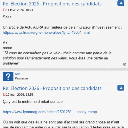
Cita
Re: Election 2026 - Propositions des candidats
11 févr. 2026, 10:21
M
Salut
e
s
s
Un article de Actu AURA sur l'auteur de ce simulateur d'investissement :
a
https://actu.fr/auvergne-rhone-alpes/ly ... 49304.html
g
e
A+
n
o
nanar
n
"
Si vous ne considérez pas le vélo urbain comme une partie de la
l
solution pour l'aménagement des villes, vous êtes une partie du
u
problème
"
au
t
nim
Passager
Cita
Re: Election 2026 - Propositions des candidats
12 févr. 2026, 13:56
M
Ça y est le métro nord refait surface
e
s
s
https://www.lyonmag.com/article/150125/ ... honay-camp
a
g
Où on voit que ces élus ne sont pas d’accord sur grand chose et n’ont
e
pas de programme autre que surfer sur la réputation d’Aulas pour se faire
n