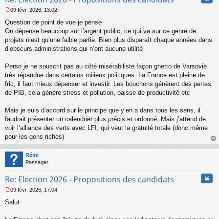
09 févr. 2026, 13:02
M
Question de point de vue je pense
e
s
On dépense beaucoup sur l’argent public, ce qui va sur ce genre de
s
projets n’est qu’une faible partie. Bien plus disparaît chaque années dans
a
d’obscurs administrations qui n’ont aucune utilité
g
e
Perso je ne souscrit pas au côté misérabiliste façon ghetto de Varsovie
n
o
très répandue dans certains milieux politiques. La France est pleine de
n
fric, il faut mieux dépenser et investir. Les bouchons génèrent des pertes
l
de PIB, cela génère stress et pollution, baisse de productivité etc
u
Mais je suis d’accord sur le principe que y’en a dans tous les sens, il
faudrait présenter un calendrier plus précis et ordonné. Mais j’attend de
voir l’alliance des verts avec LFI, qui veut la gratuité totale (donc même
pour les gens riches)
au
t
Rémi
Passager
Cita
Re: Election 2026 - Propositions des candidats
09 févr. 2026, 17:04
M
Salut
e
s
s