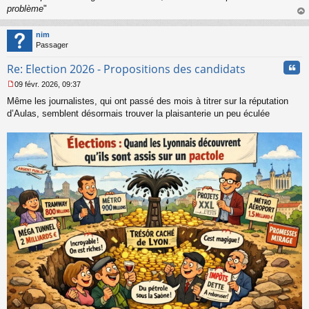
l
problème
"
u
au
t
nim
Passager
Cita
Re: Election 2026 - Propositions des candidats
09 févr. 2026, 09:37
M
Même les journalistes, qui ont passé des mois à titrer sur la réputation
e
s
d’Aulas, semblent désormais trouver la plaisanterie un peu éculée
s
a
g
e
n
o
n
l
u