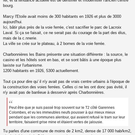
fer, et la tendance actuelle est de densifier et moderniser l'ancien centre
bourg.
Marcy l'Etoile avait moins de 300 habitants en 1926 et plus de 3000
aujourd'hui.
Ici, bâtir plus près de la voie ferrée, c'est sacrifier le parc de Lacroix
Laval. Si ça se faisait, ce ne serait pas du courage de la part des élus,
mais de la c.nnerie.
La ville se crée sur le plateau, à 2 bornes de la voie ferrée.
Charbonnières les Bains présente une situation différente : la source, le
casino et les hôtels sont en bas, et se sont bâtis à une époque plus
laxiste sur l'urbanisme.
1200 habitants en 1926, 5300 actuellement.
Tout ça pour dire qu' il n'y avait pas de vrais centre urbains à l'époque de
la construction des voies ferrées. Celles ci ne les ont donc pas évité, il
n'y avait pas de banlieue à desservir après Charbonnières.
Peut être que je suis passé trop souvent sur le T2 côté Garennes
Colombes, et vu les immeubles neufs pousser à qui mieux mieux
pendant que les communes alentour, qui avaient refusé le tram sur leur
territoire, faisaient grise mine et étaient vertes de jalousie.
Tu parles d'une commune de moins de 2 km2, dense de 17 000 hab/km2,