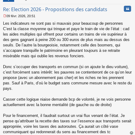
Cita
Re: Election 2026 - Propositions des candidats
09 févr. 2026, 20:51
M
Les indicateurs ne sont pas si mauvais pour beaucoup de personnes
e
s
C’est la classe moyenne qui trinque et paye le train de vie de l’état : cad
s
les aides multiples qui offrent pour certains un trains de vie supérieur à
a
des gens gagnant à peine 200 ou 300 euros de plus mais au dessus des
g
seuils. De l’autre la bourgeoisie, notamment celle des boomers, qui
e
s’accapare tranquille le patrimoine en pleurant toujours à se retraite
n
o
misérable mais qui oublie les revenus fonciers.
n
l
Donc s’occuper des transports en commun (si on ajoute le dieu voiture),
u
c’est forcément sans intérêt: les pauvres se contenteront de ce qu’on leur
propose (avec un abonnement pas cher) et les riches ne les prennent
pas. Sauf à Paris, d’où le budget sans commune mesure avec le reste du
pays.
Casser cette logique niaise demande bcp de volonté, je ne vois personne
actuellement avec la bonne mentalité (de gauche ou de droite)
Pour le financement, il faudrait surtout un vrai flux venant de l’état. Je
pense qu’attribuer la recette des taxes sur l’essence aux transports serait
appropriée, voire les taxes des autoroutes. Ça aurait un côté vase
communiquant qui redonnerait du sens au financement des tc