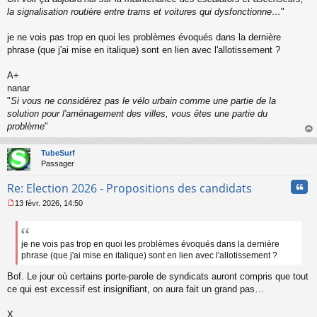
l
la signalisation routière entre trams et voitures qui dysfonctionne…
"
u
je ne vois pas trop en quoi les problèmes évoqués dans la dernière
phrase (que j'ai mise en italique) sont en lien avec l'allotissement ?
A+
nanar
"
Si vous ne considérez pas le vélo urbain comme une partie de la
solution pour l'aménagement des villes, vous êtes une partie du
problème
"
au
t
TubeSurf
Passager
Cita
Re: Election 2026 - Propositions des candidats
13 févr. 2026, 14:50
M
e
s
s
je ne vois pas trop en quoi les problèmes évoqués dans la dernière
a
phrase (que j'ai mise en italique) sont en lien avec l'allotissement ?
g
e
Bof. Le jour où certains porte-parole de syndicats auront compris que tout
n
ce qui est excessif est insignifiant, on aura fait un grand pas…
o
n
X.