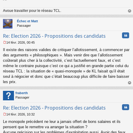
l
u
Avoue travailler pour le réseau TCL.
au
t
Échec et Matt
Passager
Cita
Re: Election 2026 - Propositions des candidats
14 févr. 2026, 00:45
M
Il existe des raisons valides de critiquer l’allotissement, à commencer par
e
s
des arguments « philosophiques ». Mais venir dire que l’allotissement
s
coûterait plus cher à la collectivité, c’est factuellement faux, et c’est
a
même le contraire puisque c’est ce qui a justifié en grande partie celui du
g
réseau TCL : la situation de « quasi-monopole » de KL faisait qu’il était
e
seul à négocier et donc que c’était beaucoup plus difficile de faire baisser
n
o
les prix.
n
au
l
t
fraberth
u
Passager
Cita
Re: Election 2026 - Propositions des candidats
14 févr. 2026, 10:32
M
Le monopole précédent ne leur a jamais offert de bons salaires et ils
e
s
pensent que le remettre va arranger la situation ?
s
Aucune précision sur les problèmes d’exploitation aussi. Avoir des feux