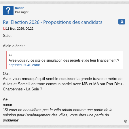
au
t
nanar
Passager
Cita
Re: Election 2026 - Propositions des candidats
11 févr. 2026, 00:22
M
Salut
e
s
s
Alain a écrit :
a
g
e
Avez-vous vu ce site de simulation des projets et de leur financement ?
n
https://tcl-2040.com/
o
n
Oui.
l
Avez vous remarqué qu'il semble esquisser la grande traverse métro de
u
Aulas et Sarselli en tronc commun partiel avec MB et MA sur Part Dieu -
Charpennes - La Soie ?
A+
nanar
"
Si vous ne considérez pas le vélo urbain comme une partie de la
solution pour l'aménagement des villes, vous êtes une partie du
problème
"
au