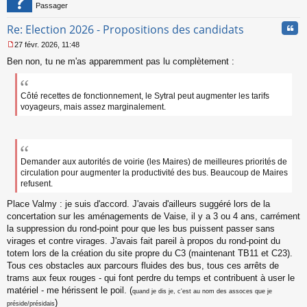
Passager
Cita
Re: Election 2026 - Propositions des candidats
27 févr. 2026, 11:48
M
Ben non, tu ne m'as apparemment pas lu complètement :
e
s
s
a
Côté recettes de fonctionnement, le Sytral peut augmenter les tarifs
g
voyageurs, mais assez marginalement.
e
n
o
n
l
Demander aux autorités de voirie (les Maires) de meilleures priorités de
u
circulation pour augmenter la productivité des bus. Beaucoup de Maires
refusent.
Place Valmy : je suis d'accord. J'avais d'ailleurs suggéré lors de la
concertation sur les aménagements de Vaise, il y a 3 ou 4 ans, carrément
la suppression du rond-point pour que les bus puissent passer sans
virages et contre virages. J'avais fait pareil à propos du rond-point du
totem lors de la création du site propre du C3 (maintenant TB11 et C23).
Tous ces obstacles aux parcours fluides des bus, tous ces arrêts de
trams aux feux rouges - qui font perdre du temps et contribuent à user le
matériel - me hérissent le poil. (
quand je dis je, c'est au nom des assoces que je
)
préside/présidais