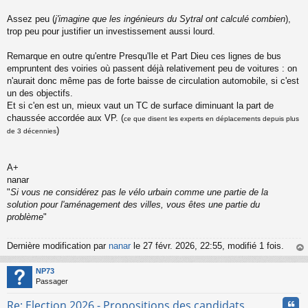
Assez peu (
j'imagine que les ingénieurs du Sytral ont calculé combien
),
trop peu pour justifier un investissement aussi lourd.
Remarque en outre qu'entre Presqu'Ile et Part Dieu ces lignes de bus
empruntent des voiries où passent déjà relativement peu de voitures : on
n'aurait donc même pas de forte baisse de circulation automobile, si c'est
un des objectifs.
Et si c'en est un, mieux vaut un TC de surface diminuant la part de
chaussée accordée aux VP. (
ce que disent les experts en déplacements depuis plus
)
de 3 décennies
A+
nanar
"
Si vous ne considérez pas le vélo urbain comme une partie de la
solution pour l'aménagement des villes, vous êtes une partie du
problème
"
Dernière modification par
nanar
le 27 févr. 2026, 22:55, modifié 1 fois.
au
t
NP73
Passager
Cita
Re: Election 2026 - Propositions des candidats