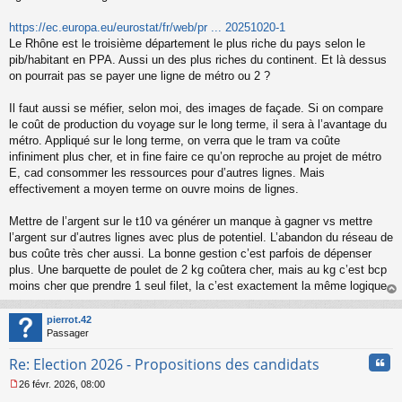
n
o
https://ec.europa.eu/eurostat/fr/web/pr ... 20251020-1
n
Le Rhône est le troisième département le plus riche du pays selon le
l
pib/habitant en PPA. Aussi un des plus riches du continent. Et là dessus
u
on pourrait pas se payer une ligne de métro ou 2 ?
Il faut aussi se méfier, selon moi, des images de façade. Si on compare
le coût de production du voyage sur le long terme, il sera à l’avantage du
métro. Appliqué sur le long terme, on verra que le tram va coûte
infiniment plus cher, et in fine faire ce qu’on reproche au projet de métro
E, cad consommer les ressources pour d’autres lignes. Mais
effectivement a moyen terme on ouvre moins de lignes.
Mettre de l’argent sur le t10 va générer un manque à gagner vs mettre
l’argent sur d’autres lignes avec plus de potentiel. L’abandon du réseau de
bus coûte très cher aussi. La bonne gestion c’est parfois de dépenser
plus. Une barquette de poulet de 2 kg coûtera cher, mais au kg c’est bcp
moins cher que prendre 1 seul filet, la c’est exactement la même logique.
au
t
pierrot.42
Passager
Cita
Re: Election 2026 - Propositions des candidats
26 févr. 2026, 08:00
M