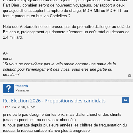
Part Dieu , combien seront de nouveaux voyageurs, par rapport à ceux
qui aujourd'hui acceptent la rupture de charge, MD + MB ou MD + T1, ou
font le parcours en bus via Cordeliers ?
Note que V. Sarselli ne s'empresse pas de promettre d'allonger au delà de
Bellecour, prolongement qui donnera sûrement un coût total au dessus de
1,4 milliard.
A+
nanar
"
Si vous ne considérez pas le vélo urbain comme une partie de la
solution pour l'aménagement des villes, vous êtes une partie du
problème
"
au
t
fraberth
Passager
Cita
Re: Election 2026 - Propositions des candidats
27 févr. 2026, 16:52
M
je ne parle pas d'augmenter les prix, mais d'aller chercher des clients
e
s
(usagers ponctuels ou nouveaux abonnés)
s
tu nous partage depuis plusieurs années les chiffres de fréquentation du
a
réseau, le réseau surface n'arrive plus à progresser
g