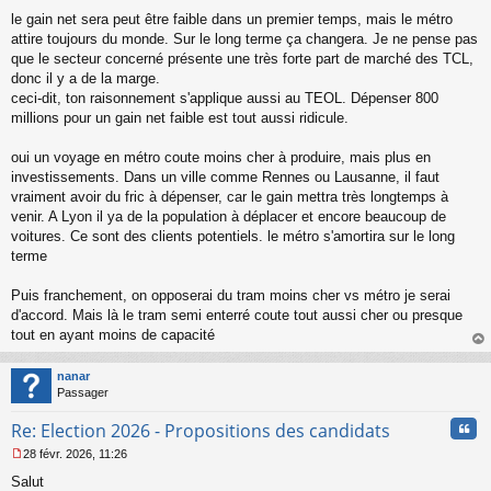
u
le gain net sera peut être faible dans un premier temps, mais le métro
attire toujours du monde. Sur le long terme ça changera. Je ne pense pas
que le secteur concerné présente une très forte part de marché des TCL,
donc il y a de la marge.
ceci-dit, ton raisonnement s'applique aussi au TEOL. Dépenser 800
millions pour un gain net faible est tout aussi ridicule.
oui un voyage en métro coute moins cher à produire, mais plus en
investissements. Dans un ville comme Rennes ou Lausanne, il faut
vraiment avoir du fric à dépenser, car le gain mettra très longtemps à
venir. A Lyon il ya de la population à déplacer et encore beaucoup de
voitures. Ce sont des clients potentiels. le métro s'amortira sur le long
terme
Puis franchement, on opposerai du tram moins cher vs métro je serai
d'accord. Mais là le tram semi enterré coute tout aussi cher ou presque
tout en ayant moins de capacité
au
t
nanar
Passager
Cita
Re: Election 2026 - Propositions des candidats
28 févr. 2026, 11:26
M
Salut
e