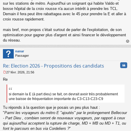
n
sur les stations de métro. Aujourd'hui un soignant qui habite Valdo et
l
bosse hôpital de la croix rousse n'a aucun intérêt à prendre les TCL.
u
Demain il fera peut être rabattagea avec le 45 pour prendre la E et aller à
croix rousse rapidement.
mais bref, mon propos c'était surtout de parler de l'exploitation, de son
optimisation pour gagner plus d'argent et ainsi financer le développement
du réseau.
au
t
nanar
Passager
Cita
Re: Election 2026 - Propositions des candidats
27 févr. 2026, 21:56
M
Re
e
s
s
a
si demain la E (à part dieu) se fait, on devrait avoir très probablement
g
une baisse de fréquentation importante du C3-C13-C23-C9
e
n
Tu réponds à la question que je posais un peu plus haut :
o
"
Parmi les voyageurs du métro E "ajoutés" par le prolongement Bellecour
n
- Part Dieu , combien seront de nouveaux voyageurs, par rapport à ceux
l
qui aujourd'hui acceptent la rupture de charge, MD + MB ou MD + T1, ou
u
font le parcours en bus via Cordeliers ?
"