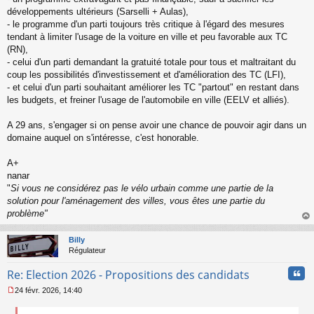
g
développements ultérieurs (Sarselli + Aulas),
e
- le programme d'un parti toujours très critique à l'égard des mesures
n
o
tendant à limiter l'usage de la voiture en ville et peu favorable aux TC
n
(RN),
l
- celui d'un parti demandant la gratuité totale pour tous et maltraitant du
u
coup les possibilités d'investissement et d'amélioration des TC (LFI),
- et celui d'un parti souhaitant améliorer les TC "partout" en restant dans
les budgets, et freiner l'usage de l'automobile en ville (EELV et alliés).
A 29 ans, s'engager si on pense avoir une chance de pouvoir agir dans un
domaine auquel on s'intéresse, c'est honorable.
A+
nanar
"
Si vous ne considérez pas le vélo urbain comme une partie de la
solution pour l'aménagement des villes, vous êtes une partie du
problème"
au
t
Billy
Régulateur
Cita
Re: Election 2026 - Propositions des candidats
24 févr. 2026, 14:40
M
e