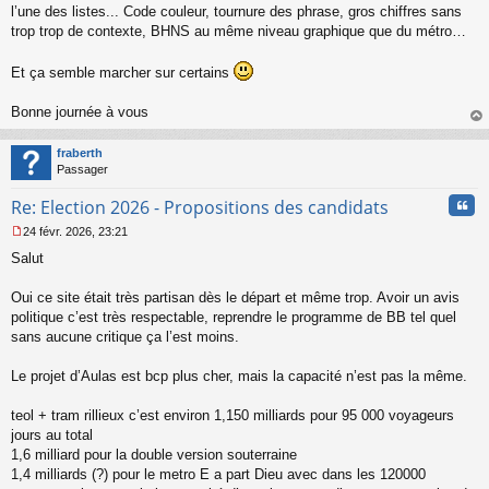
l’une des listes... Code couleur, tournure des phrase, gros chiffres sans
trop trop de contexte, BHNS au même niveau graphique que du métro…
Et ça semble marcher sur certains
Bonne journée à vous
au
t
fraberth
Passager
Cita
Re: Election 2026 - Propositions des candidats
24 févr. 2026, 23:21
M
Salut
e
s
s
Oui ce site était très partisan dès le départ et même trop. Avoir un avis
a
politique c’est très respectable, reprendre le programme de BB tel quel
g
sans aucune critique ça l’est moins.
e
n
o
Le projet d’Aulas est bcp plus cher, mais la capacité n’est pas la même.
n
l
teol + tram rillieux c’est environ 1,150 milliards pour 95 000 voyageurs
u
jours au total
1,6 milliard pour la double version souterraine
1,4 milliards (?) pour le metro E a part Dieu avec dans les 120000