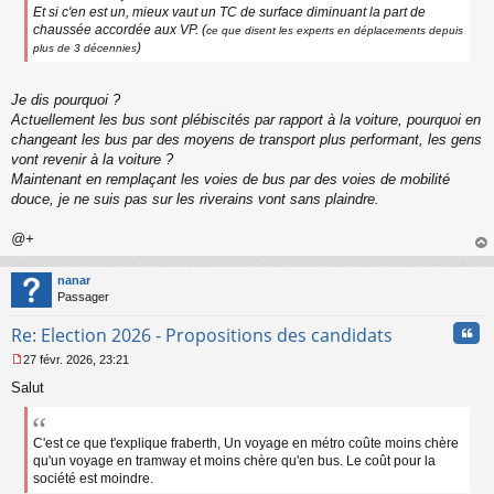
Et si c'en est un, mieux vaut un TC de surface diminuant la part de
chaussée accordée aux VP. (
ce que disent les experts en déplacements depuis
)
plus de 3 décennies
Je dis pourquoi ?
Actuellement les bus sont plébiscités par rapport à la voiture, pourquoi en
changeant les bus par des moyens de transport plus performant, les gens
vont revenir à la voiture ?
Maintenant en remplaçant les voies de bus par des voies de mobilité
douce, je ne suis pas sur les riverains vont sans plaindre.
@+
au
t
nanar
Passager
Cita
Re: Election 2026 - Propositions des candidats
27 févr. 2026, 23:21
M
Salut
e
s
s
a
C'est ce que t'explique fraberth, Un voyage en métro coûte moins chère
g
qu'un voyage en tramway et moins chère qu'en bus. Le coût pour la
e
société est moindre.
n