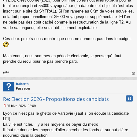
- TEOL C'est 800M€ (2023) pour 6Km de voies nouvelles (8,6KM pour la
totalité du projet) et 55000 voyages/jour (La date de cet objectif n'est plus
inscrit sur le site du SYTRAL). Si l'on ramène au 6Km de voies nouvelles,
cela fait proportionnellement 35000 voyages/jour supplémentaire. El l'on
ne parle pas des coût caché comme la restructuration de la ligne T2. Au
vu de sa longueur, elle serait difficilement exploitable.
Ces deux projets nous montre que nous ne sommes pas dans le budget.
Maintenant, nous sommes en période électorale, je pense qu'il faut
prendre du recul pour ne pas prendre parti.
@+
au
t
fraberth
Passager
Cita
Re: Election 2026 - Propositions des candidats
25 févr. 2026, 22:09
M
Lyon ce n’est pas le ghetto de Varsovie (sauf si on écoute la candidate
e
s
LFI)
s
La ville est riche, il y a les moyens de payer du métro
a
Il faut se donner les moyens d’aller chercher les fonds et surtout d’être
g
rigoureux dans la gestion
e