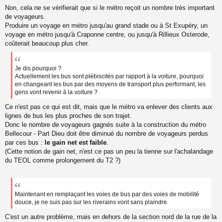
o
Non, cela ne se vérifierait que si le métro reçoit un nombre très important
n
de voyageurs.
l
Produire un voyage en métro jusqu'au grand stade ou à St Exupéry, un
u
voyage en métro jusqu'à Craponne centre, ou jusqu'à Rillieux Osterode,
coûterait beaucoup plus cher.
Je dis pourquoi ?
Actuellement les bus sont plébiscités par rapport à la voiture, pourquoi
en changeant les bus par des moyens de transport plus performant, les
gens vont revenir à la voiture ?
Ce n'est pas ce qui est dit, mais que le métro va enlever des clients aux
lignes de bus les plus proches de son trajet.
Donc le nombre de voyageurs gagnés suite à la construction du métro
Bellecour - Part Dieu doit être diminué du nombre de voyageurs perdus
par ces bus :
le gain net est faible
.
(Cette notion de gain net, n'est ce pas un peu la tienne sur l'achalandage
du TEOL comme prolongement du T2 ?)
Maintenant en remplaçant les voies de bus par des voies de mobilité
douce, je ne suis pas sur les riverains vont sans plaindre.
C'est un autre problème, mais en dehors de la section nord de la rue de la