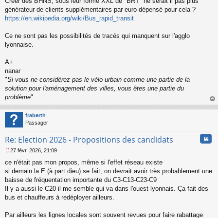
Créer des BHNS, sous leur forme XXL de "BRT" ne serait il pas plus
e
générateur de clients supplémentaires par euro dépensé pour cela ?
n
o
https://en.wikipedia.org/wiki/Bus_rapid_transit
n
l
Ce ne sont pas les possibilités de tracés qui manquent sur l'agglo
u
lyonnaise.
A+
nanar
"
Si vous ne considérez pas le vélo urbain comme une partie de la
solution pour l'aménagement des villes, vous êtes une partie du
problème
"
au
t
fraberth
Passager
Cita
Re: Election 2026 - Propositions des candidats
27 févr. 2026, 21:09
M
ce n'était pas mon propos, même si l'effet réseau existe
e
s
si demain la E (à part dieu) se fait, on devrait avoir très probablement une
s
baisse de fréquentation importante du C3-C13-C23-C9
a
Il y a aussi le C20 il me semble qui va dans l'ouest lyonnais. Ça fait des
g
bus et chauffeurs à redéployer ailleurs.
e
n
o
Par ailleurs les lignes locales sont souvent revues pour faire rabattage