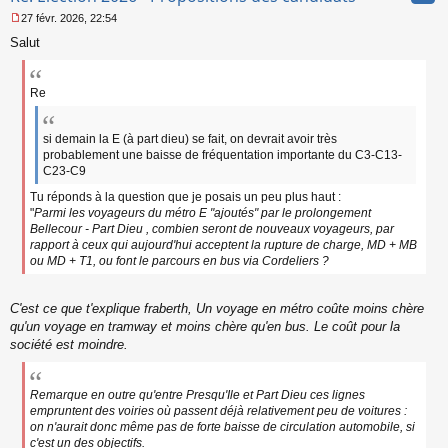
27 févr. 2026, 22:54
M
Salut
e
s
s
a
Re
g
e
n
si demain la E (à part dieu) se fait, on devrait avoir très
o
probablement une baisse de fréquentation importante du C3-C13-
n
C23-C9
l
u
Tu réponds à la question que je posais un peu plus haut :
"
Parmi les voyageurs du métro E "ajoutés" par le prolongement
Bellecour - Part Dieu , combien seront de nouveaux voyageurs, par
rapport à ceux qui aujourd'hui acceptent la rupture de charge, MD + MB
ou MD + T1, ou font le parcours en bus via Cordeliers ?
C'est ce que t'explique fraberth, Un voyage en métro coûte moins chère
qu'un voyage en tramway et moins chère qu'en bus. Le coût pour la
société est moindre.
Remarque en outre qu'entre Presqu'Ile et Part Dieu ces lignes
empruntent des voiries où passent déjà relativement peu de voitures :
on n'aurait donc même pas de forte baisse de circulation automobile, si
c'est un des objectifs.