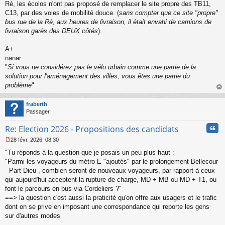
Ré, les écolos n'ont pas proposé de remplacer le site propre des TB11,
C13, par des voies de mobilité douce. (
sans compter que ce site "propre"
bus rue de la Ré, aux heures de livraison, il était envahi de camions de
livraison garés des DEUX côtés
).
A+
nanar
"
Si vous ne considérez pas le vélo urbain comme une partie de la
solution pour l'aménagement des villes, vous êtes une partie du
problème
"
au
t
fraberth
Passager
Cita
Re: Election 2026 - Propositions des candidats
28 févr. 2026, 08:30
M
"Tu réponds à la question que je posais un peu plus haut :
e
s
"Parmi les voyageurs du métro E "ajoutés" par le prolongement Bellecour
s
- Part Dieu , combien seront de nouveaux voyageurs, par rapport à ceux
a
qui aujourd'hui acceptent la rupture de charge, MD + MB ou MD + T1, ou
g
font le parcours en bus via Cordeliers ?"
e
==> la question c'est aussi la praticité qu'on offre aux usagers et le trafic
n
o
dont on se prive en imposant une correspondance qui reporte les gens
n
sur d'autres modes
l