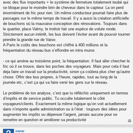
avec des flux importants + le système de fermeture totalement teubé qui
se bloque pour le moindre brin de cheveux dans le capteur. La on perd
énormément de fric pour rien. Un même conducteur pourrait faire plus de
passages sur le même temps de travail. Il y a aussi la création artificielle
de bouchons où la mauvaise conception des rénovations. Toujours dans
le quartier, place Valmy, le trottoir fait une espèce de volute ronde.
Strictement aucun intérêt, les bus doivent l’éviter avant de pouvoir tourner
prendre la grande rue de Vaise.
A Paris le coûts des bouchons est chiffré à 400 millions et la
fréquentation du réseau bus s’effondre en intra muros
- ce qui amène au troisième point, la fréquentation. Il faut aller chercher le
fric où il se trouve, dans les poches des voyageurs. Mais pour cela il faut
deja faire un travail sur la productivité, sinon ça coûtera plus cher qu’autre
chose. Offrir des bus propres, à l’heure, rapides, tout au long de la
journée etc, c’est ça qui va faire venir les gens sur le réseau.
Le problème de ton analyse, c’est que tu réfléchis uniquement en termes
d’impôts et de service public. Tu occulte totalement le côté
voyageurs/clients. Exactement la même logique qu’on voit actuellement
dans n’importe quelle administration ou à l’état : toujours des idées pour
augmenter les impôts ou dépenser l’argent, jamais aucune pour se
remettre en question et améliorer sa productivité
au
t
nanar