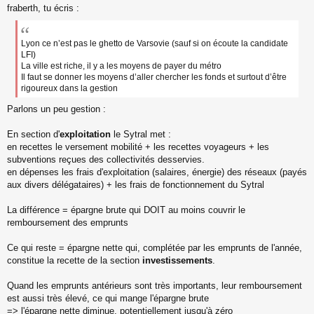
s
fraberth, tu écris :
a
g
e
Lyon ce n’est pas le ghetto de Varsovie (sauf si on écoute la candidate
n
LFI)
o
La ville est riche, il y a les moyens de payer du métro
n
Il faut se donner les moyens d’aller chercher les fonds et surtout d’être
l
rigoureux dans la gestion
u
Parlons un peu gestion :
En section d'
exploitation
le Sytral met :
en recettes le versement mobilité + les recettes voyageurs + les
subventions reçues des collectivités desservies.
en dépenses les frais d'exploitation (salaires, énergie) des réseaux (payés
aux divers délégataires) + les frais de fonctionnement du Sytral
La différence = épargne brute qui DOIT au moins couvrir le
remboursement des emprunts
Ce qui reste = épargne nette qui, complétée par les emprunts de l'année,
constitue la recette de la section
investissements
.
Quand les emprunts antérieurs sont très importants, leur remboursement
est aussi très élevé, ce qui mange l'épargne brute
=> l'épargne nette diminue, potentiellement jusqu'à zéro