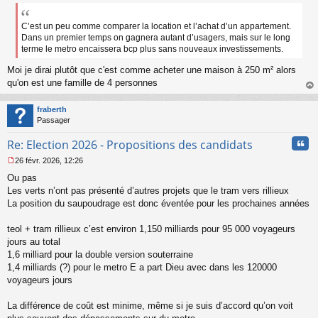
e
s
s
C’est un peu comme comparer la location et l’achat d’un appartement.
a
Dans un premier temps on gagnera autant d’usagers, mais sur le long
g
terme le metro encaissera bcp plus sans nouveaux investissements.
e
n
Moi je dirai plutôt que c'est comme acheter une maison à 250 m² alors
o
qu'on est une famille de 4 personnes
n
au
l
t
fraberth
u
Passager
Cita
Re: Election 2026 - Propositions des candidats
26 févr. 2026, 12:26
M
Ou pas
e
s
Les verts n’ont pas présenté d’autres projets que le tram vers rillieux
s
La position du saupoudrage est donc éventée pour les prochaines années
a
g
teol + tram rillieux c’est environ 1,150 milliards pour 95 000 voyageurs
e
jours au total
n
o
1,6 milliard pour la double version souterraine
n
1,4 milliards (?) pour le metro E a part Dieu avec dans les 120000
l
voyageurs jours
u
La différence de coût est minime, même si je suis d’accord qu’on voit