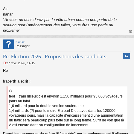
A+
nanar
"
Si vous ne considérez pas le vélo urbain comme une partie de la
solution pour l'aménagement des villes, vous êtes une partie du
problème
"
au
t
nanar
Passager
Cita
Re: Election 2026 - Propositions des candidats
27 févr. 2026, 14:15
M
Re
e
s
s
fraberth a écrit :
a
g
e
teol + tram rillieux c’est environ 1,150 milliards pour 95 000 voyageurs
n
jours au total
o
1,6 milliard pour la double version souterraine
n
1,4 milliards (?) pour le metro E a part Dieu avec dans les 120000
l
voyageurs jours, mais la capacité d’encaissement d’une augmentation
u
du trafic sera beaucoup plus forte sur le long terme. Suffit de voir que là
À est encore dans sa configuration de lancement.
Parmi les voyageurs du métro E "ajoutés" par le prolongement Bellecour -