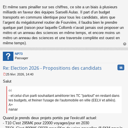
Et même sans pinailler sur ses chiffres, ce site a un biais à plusieurs
milliards en faveur des équipes Sarselli Aulas. Il part d’un budget
transports en communs identique pour tous les candidats, alors que
l’argent du mégalotunnel routier de Fourvière, il faudra bien le prendre
quelque part (raison pour laquelle Collomb n’avait jamais osé proposer un
métro et un anneau des sciences en même temps, et encore moins un
métro un anneau des sciences et une traversée complète est ouest en
même temps).
au
t
NP73
Passager
Cita
Re: Election 2026 - Propositions des candidats
25 févr. 2026, 14:40
M
Salut
e
s
s
a
- et celui d'un parti souhaitant améliorer les TC "partout" en restant dans
g
les budgets, et freiner l'usage de l'automobile en ville (EELV et alliés).
e
A+
n
nanar
o
n
Quand je prends deux projets portés par l'exécutif actuel:
l
- T10 C'est 295M€ pour 22000 voyages/jour en 2030
u