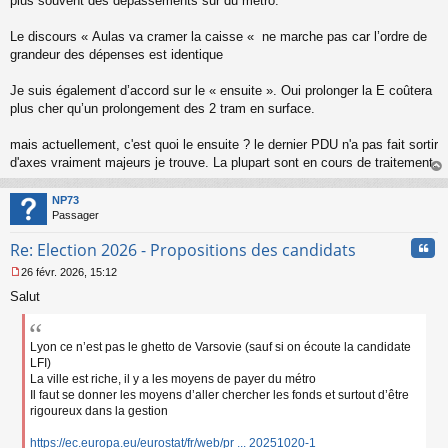
plus souvent des dépassements sur du metro.
Le discours « Aulas va cramer la caisse « ne marche pas car l’ordre de
grandeur des dépenses est identique
Je suis également d’accord sur le « ensuite ». Oui prolonger la E coûtera
plus cher qu’un prolongement des 2 tram en surface.
mais actuellement, c'est quoi le ensuite ? le dernier PDU n'a pas fait sortir
d'axes vraiment majeurs je trouve. La plupart sont en cours de traitement.
au
t
NP73
Passager
Cita
Re: Election 2026 - Propositions des candidats
26 févr. 2026, 15:12
M
Salut
e
s
s
a
Lyon ce n’est pas le ghetto de Varsovie (sauf si on écoute la candidate
g
LFI)
e
La ville est riche, il y a les moyens de payer du métro
n
Il faut se donner les moyens d’aller chercher les fonds et surtout d’être
o
rigoureux dans la gestion
n
l
https://ec.europa.eu/eurostat/fr/web/pr ... 20251020-1