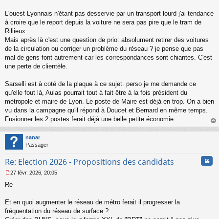
e
L'ouest Lyonnais n'étant pas desservie par un transport lourd j'ai tendance
n
o
à croire que le report depuis la voiture ne sera pas pire que le tram de
n
Rillieux.
l
Mais après là c'est une question de prio: absolument retirer des voitures
u
de la circulation ou corriger un problème du réseau ? je pense que pas
mal de gens font autrement car les correspondances sont chiantes. C'est
une perte de clientèle.
Sarselli est à coté de la plaque à ce sujet. perso je me demande ce
qu'elle fout là, Aulas pourrait tout à fait être à la fois président du
métropole et maire de Lyon. Le poste de Maire est déjà en trop. On a bien
vu dans la campagne qu'il répond à Doucet et Bernard en même temps.
Fusionner les 2 postes ferait déjà une belle petite économie
au
t
nanar
Passager
Cita
Re: Election 2026 - Propositions des candidats
27 févr. 2026, 20:05
M
Re
e
s
s
Et en quoi augmenter le réseau de métro ferait il progresser la
a
fréquentation du réseau de surface ?
g