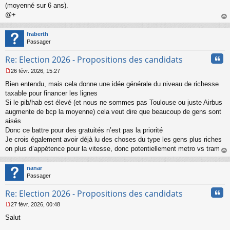
(moyenné sur 6 ans).
@+
au
t
fraberth
Passager
Cita
Re: Election 2026 - Propositions des candidats
26 févr. 2026, 15:27
M
Bien entendu, mais cela donne une idée générale du niveau de richesse
e
s
taxable pour financer les lignes
s
Si le pib/hab est élevé (et nous ne sommes pas Toulouse ou juste Airbus
a
augmente de bcp la moyenne) cela veut dire que beaucoup de gens sont
g
aisés
e
Donc ce battre pour des gratuités n’est pas la priorité
n
o
Je crois également avoir déjà lu des choses du type les gens plus riches
n
on plus d’appétence pour la vitesse, donc potentiellement metro vs tram
l
au
u
t
nanar
Passager
Cita
Re: Election 2026 - Propositions des candidats
27 févr. 2026, 00:48
M
Salut
e
s