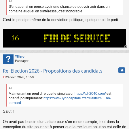
s
s
S'engager si on pense avoir une chance de pouvoir agir dans un
a
domaine auquel on s'intéresse, c'est honorable.
g
e
C'est le principe même de la conviction politique, quelque soit le parti.
n
o
n
l
u
au
t
Ylliero
Passager
Cita
Re: Election 2026 - Propositions des candidats
24 févr. 2026, 16:59
M
e
s
s
Maintenant on peut dire que le simulateur
https://tcl-2040.com/
est
a
orienté politiquement:
https://www.lyoncapitale.fr/actualite/m ... no-
g
bernard
e
n
Salut !
o
n
On avait pas besoin d’un article pour s’en rendre compte, tout dans la
l
conception du site poussait à penser que la meilleure solution est celle de
u