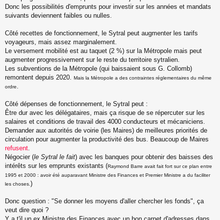
Donc les possibilités d'emprunts pour investir sur les années et mandats
suivants deviennent faibles ou nulles.
Côté recettes de fonctionnement, le Sytral peut augmenter les tarifs
voyageurs, mais assez marginalement.
Le versement mobilité est au taquet (2 %) sur la Métropole mais peut
augmenter progressivement sur le reste du territoire sytralien.
Les subventions de la Métropole (qui baissaient sous G. Collomb)
remontent depuis 2020.
Mais la Métropole a des contraintes réglementaires du même
.
ordre
Côté dépenses de fonctionnement, le Sytral peut :
Être dur avec les délégataires, mais ça risque de se répercuter sur les
salaires et conditions de travail des 4000 conducteurs et mécaniciens.
Demander aux autorités de voirie (les Maires) de meilleures priorités de
circulation pour augmenter la productivité des bus. Beaucoup de Maires
refusent
.
Négocier (
le Sytral le fait
) avec les banques pour obtenir des baisses des
intérêts sur les emprunts existants (
Raymond Barre avait fait fort sur ce plan entre
1995 et 2000 : avoir été auparavant Ministre des Finances et Premier Ministre a du faciliter
)
les choses.
Donc question : "Se donner les moyens d'aller chercher les fonds", ça
veut dire quoi ?
Y a t'il un ex Ministre des Finances avec un bon carnet d'adresses dans