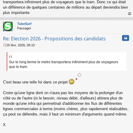
transportera infiniment plus de voyageurs que le tram. Donc ce qui était
un différence de quelques centaines de millions au départ deviendra bien
plus importante.
au
t
TubeSurf
Passager
Cita
Re: Election 2026 - Propositions des candidats
25 févr. 2026, 09:10
M
e
s
s
Sur le long terme le metro transportera infiniment plus de voyageurs
a
que le tram.
g
e
n
C'est beau une telle foi dans ce projet
o
n
Croire qu'une ligne dont on n'aura pas les moyens de la prolonger d'un
l
u
côté ou de l'autre (ni le besoin, niveau débit, d'ailleurs) attirera plus de
monde qu'une infra qui permettrait d'additionner les flux de différentes
lignes commerciales à terme (moins chères, plus rapidement réalisables,
ça peut se défendre, mais il faut un minimum d'arguments quand même.
X.