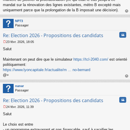
mandat sur la rénovation des lignes existantes, métro B excepté mais
uniquement parce que la prolongation de la B imposait une décision).
au
t
NP73
Passager
Cita
Re: Election 2026 - Propositions des candidats
23 févr. 2026, 18:05
M
Salut
e
s
s
Maintenant on peut dire que le simulateur
https://tcl-2040.com/
est orienté
a
politiquement:
g
https://www.lyoncapitale.fr/actualite/m ... no-bernard
e
@+
n
o
au
n
t
nanar
l
Passager
u
Cita
Re: Election 2026 - Propositions des candidats
24 févr. 2026, 11:39
M
Salut
e
s
s
Le choix est entre
a
- un programme extravagant et pas finançable, sauf à sacrifier les