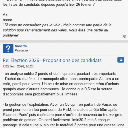
les listes de candidats déposés jusqu'à hier 26 février ?
A+
nanar
"
Si vous ne considérez pas le vélo urbain comme une partie de la
solution pour l'aménagement des villes, vous êtes une partie du
problème
"
au
t
fraberth
Passager
Cita
Re: Election 2026 - Propositions des candidats
27 févr. 2026, 10:26
M
Ton analyse oublie 2 points et demi qui sont pourtant très importants:
e
s
- l’achat du matériel. Le monopole offert sans contrepartie Alstom a un
s
coût, pareil pour Iveco. Un peu de mise en concurrence et/ou d’achats
a
groupés avec d’autres communes. Je donne que 0,5 car la source
g
d’économies sera probablement plus limitées.
e
n
o
- la gestion de l’exploitation. Avoir un C6 qui , en partant de Vaise, se
n
prend pour rien un feu pour sortir du PEM, ensuite s’arrête 50m après
l
Place de Paris’ puis redémarre pour s’arrêter de nouveau au feu => gros
u
problème de gestion. On perd facilement 1min30-2 min à chaque
passage. A cela tu peux ajouter le matériel 3 portes pour une grosse ligne