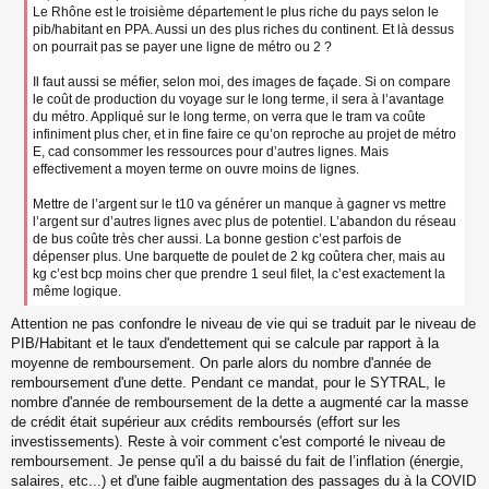
u
Le Rhône est le troisième département le plus riche du pays selon le
pib/habitant en PPA. Aussi un des plus riches du continent. Et là dessus
on pourrait pas se payer une ligne de métro ou 2 ?
Il faut aussi se méfier, selon moi, des images de façade. Si on compare
le coût de production du voyage sur le long terme, il sera à l’avantage
du métro. Appliqué sur le long terme, on verra que le tram va coûte
infiniment plus cher, et in fine faire ce qu’on reproche au projet de métro
E, cad consommer les ressources pour d’autres lignes. Mais
effectivement a moyen terme on ouvre moins de lignes.
Mettre de l’argent sur le t10 va générer un manque à gagner vs mettre
l’argent sur d’autres lignes avec plus de potentiel. L’abandon du réseau
de bus coûte très cher aussi. La bonne gestion c’est parfois de
dépenser plus. Une barquette de poulet de 2 kg coûtera cher, mais au
kg c’est bcp moins cher que prendre 1 seul filet, la c’est exactement la
même logique.
Attention ne pas confondre le niveau de vie qui se traduit par le niveau de
PIB/Habitant et le taux d'endettement qui se calcule par rapport à la
moyenne de remboursement. On parle alors du nombre d'année de
remboursement d'une dette. Pendant ce mandat, pour le SYTRAL, le
nombre d'année de remboursement de la dette a augmenté car la masse
de crédit était supérieur aux crédits remboursés (effort sur les
investissements). Reste à voir comment c'est comporté le niveau de
remboursement. Je pense qu'il a du baissé du fait de l’inflation (énergie,
salaires, etc...) et d'une faible augmentation des passages du à la COVID