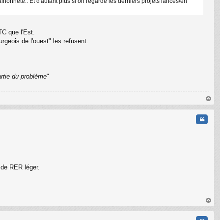
onnête.. Et d'autant plus si on regarde les derniers projets lancés/en
C
TC que l'Est.
rgeois de l'ouest" les refusent.
artie du problème
"
au
t
Citati
e de RER léger.
au
t