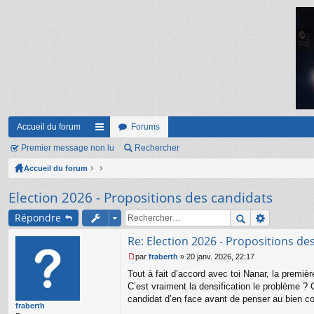
Accueil du forum
Forums
Premier message non lu
ac
Rechercher
Accueil du forum
co
ur
Election 2026 - Propositions des candidats
ci
Répondre
s
Re: Election 2026 - Propositions de
par
fraberth
»
20 janv. 2026, 22:17
M
Tout à fait d’accord avec toi Nanar, la premiè
e
s
C’est vraiment la densification le problème ? 
s
candidat d’en face avant de penser au bien 
fraberth
a