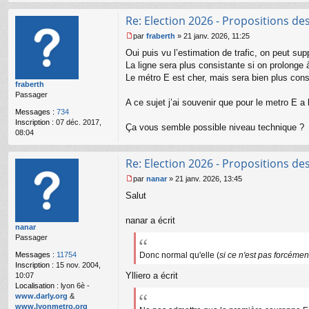
Re: Election 2026 - Propositions de
par
fraberth
»
21 janv. 2026, 11:25
M
Oui puis vu l’estimation de trafic, on peut sup
e
s
La ligne sera plus consistante si on prolonge à
s
Le métro E est cher, mais sera bien plus con
fraberth
a
Passager
g
A ce sujet j’ai souvenir que pour le metro E a
e
Messages :
734
n
Inscription :
07 déc. 2017,
o
Ça vous semble possible niveau technique ?
08:04
n
l
u
Re: Election 2026 - Propositions de
par
nanar
»
21 janv. 2026, 13:45
M
Salut
e
s
s
nanar a écrit
nanar
a
Passager
g
e
Messages :
11754
Donc normal qu'elle (
si ce n'est pas forcémen
n
Inscription :
15 nov. 2004,
o
Ylliero a écrit
10:07
n
Localisation :
lyon 6è -
l
www.darly.org
&
u
www.lyonmetro.org