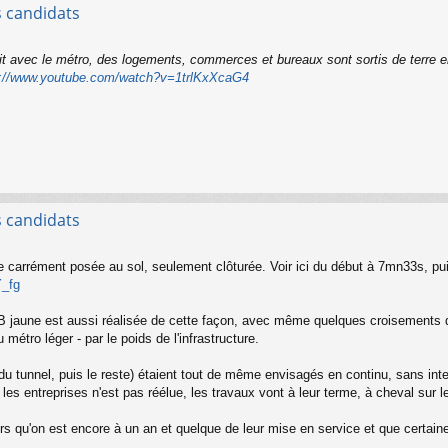
s candidats
t avec le métro, des logements, commerces et bureaux sont sortis de terre e
s://www.youtube.com/watch?v=1trlKxXcaG4
s candidats
arrément posée au sol, seulement clôturée. Voir ici du début à 7mn33s, pui
Y_fg
 B jaune est aussi réalisée de cette façon, avec même quelques croisements d
métro léger - par le poids de l'infrastructure.
 du tunnel, puis le reste) étaient tout de même envisagés en continu, sans inte
les entreprises n'est pas réélue, les travaux vont à leur terme, à cheval sur 
ors qu'on est encore à un an et quelque de leur mise en service et que cer