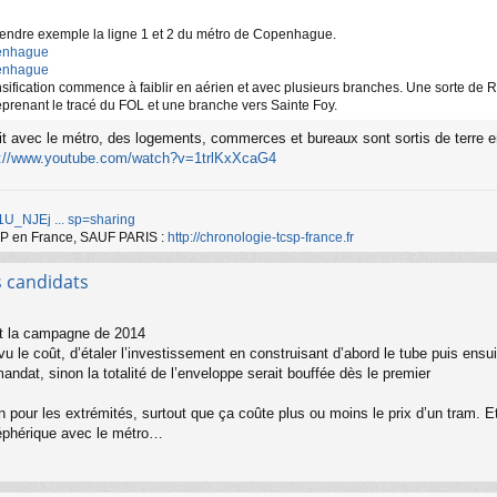
t prendre exemple la ligne 1 et 2 du métro de Copenhague.
openhague
openhague
ensification commence à faiblir en aérien et avec plusieurs branches. Une sorte de 
eprenant le tracé du FOL et une branche vers Sainte Foy.
t avec le métro, des logements, commerces et bureaux sont sortis de terre e
s://www.youtube.com/watch?v=1trlKxXcaG4
d/1U_NJEj ... sp=sharing
TCSP en France, SAUF PARIS :
http://chronologie-tcsp-france.fr
s candidats
nt la campagne de 2014
 vu le coût, d’étaler l’investissement en construisant d’abord le tube puis ensui
mandat, sinon la totalité de l’enveloppe serait bouffée dès le premier
pour les extrémités, surtout que ça coûte plus ou moins le prix d’un tram. Et 
éléphérique avec le métro…