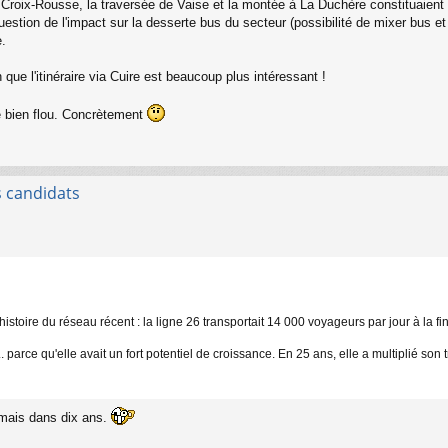
roix-Rousse, la traversée de Vaise et la montée à La Duchère constituaient q
tion de l'impact sur la desserte bus du secteur (possibilité de mixer bus et tr
e.
que l'itinéraire via Cuire est beaucoup plus intéressant !
 bien flou. Concrètement
s candidats
stoire du réseau récent : la ligne 26 transportait 14 000 voyageurs par jour à la fin 
... parce qu'elle avait un fort potentiel de croissance. En 25 ans, elle a multiplié so
, mais dans dix ans.