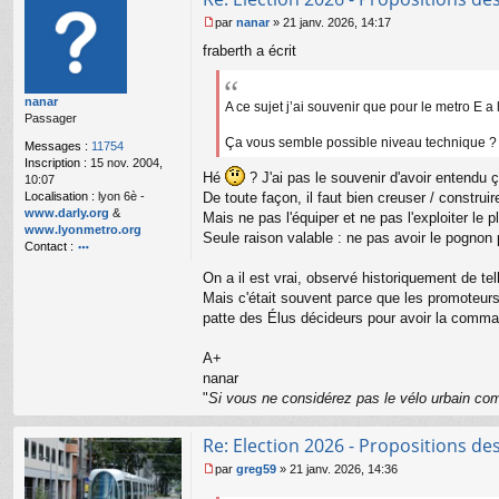
par
nanar
»
21 janv. 2026, 14:17
M
fraberth a écrit
e
s
s
nanar
a
A ce sujet j’ai souvenir que pour le metro E a
Passager
g
e
Ça vous semble possible niveau technique ?
Messages :
11754
n
Inscription :
15 nov. 2004,
o
Hé
? J'ai pas le souvenir d'avoir entendu ç
10:07
n
Localisation :
lyon 6è -
De toute façon, il faut bien creuser / construir
l
www.darly.org
&
Mais ne pas l'équiper et ne pas l'exploiter le
u
www.lyonmetro.org
Seule raison valable : ne pas avoir le pognon p
Contact :
o
On a il est vrai, observé historiquement de tell
nt
Mais c'était souvent parce que les promoteurs d
ac
te
patte des Élus décideurs pour avoir la comm
r
n
A+
a
nanar
n
"
Si vous ne considérez pas le vélo urbain com
ar
Re: Election 2026 - Propositions de
par
greg59
»
21 janv. 2026, 14:36
M
e