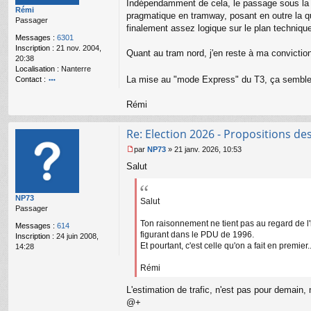
Indépendamment de cela, le passage sous la C
Rémi
ar
a
pragmatique en tramway, posant en outre la ques
Passager
g
finalement assez logique sur le plan techniqu
e
Messages :
6301
n
Inscription :
21 nov. 2004,
o
Quant au tram nord, j'en reste à ma conviction 
20:38
n
Localisation :
Nanterre
l
La mise au "mode Express" du T3, ça semble
Contact :
u
o
nt
Rémi
ac
te
Re: Election 2026 - Propositions de
r
R
par
NP73
»
21 janv. 2026, 10:53
é
M
m
Salut
e
i
s
s
NP73
a
Salut
Passager
g
e
Ton raisonnement ne tient pas au regard de l'hi
Messages :
614
n
figurant dans le PDU de 1996.
Inscription :
24 juin 2008,
o
Et pourtant, c'est celle qu'on a fait en premier
14:28
n
l
Rémi
u
L'estimation de trafic, n'est pas pour demain
@+