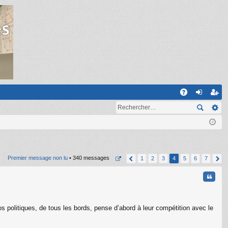
R
A
on
ns
Q
ne
cri
xi
pti
on
on
Premier message non lu
• 340 messages
1
2
3
4
5
6
7
Citati
os politiques, de tous les bords, pense d’abord à leur compétition avec le