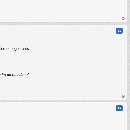
au
t
Citati
bles de logements,
artie du problème
"
C
au
t
Citati