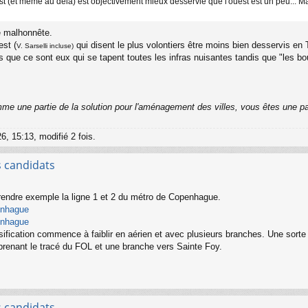
(et même au dela) est objectivement mieux desservie que l'ouest est un peu... Malh
de malhonnête.
est (
qui disent le plus volontiers être moins bien desservis en 
V. Sarselli incluse)
s que ce sont eux qui se tapent toutes les infras nuisantes tandis que "les bou
me une partie de la solution pour l'aménagement des villes, vous êtes une p
6, 15:13, modifié 2 fois.
s candidats
 prendre exemple la ligne 1 et 2 du métro de Copenhague.
penhague
penhague
nsification commence à faiblir en aérien et avec plusieurs branches. Une sort
eprenant le tracé du FOL et une branche vers Sainte Foy.
s candidats