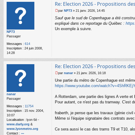
u
Re: Election 2026 - Propositions de
par
NP73
»
21 janv. 2026, 14:45
M
Sauf que le sud de Copenhague a été construi
e
s
expliqué dans ce reportage du Québec :
http
s
Un exemple à suivre.
NP73
a
Passager
g
e
Messages :
614
n
Inscription :
24 juin 2008,
o
14:28
n
l
u
Re: Election 2026 - Propositions de
par
nanar
»
21 janv. 2026, 16:18
M
Une partie du métro de Copenhague est même c
e
s
https://www.youtube.com/watch?v=4ShRKEj
s
nanar
a
A Rotterdam, une partie des lignes A verte et
Passager
g
Pour autant, ce n'est pas du tramway. C'est du 
e
Messages :
11754
n
Inscription :
15 nov. 2004,
o
fraberth, je pense que les travaux (génie civil
10:07
n
Même si l'équipe signataire des contrats avec 
Localisation :
lyon 6è -
l
www.darly.org
&
u
www.lyonmetro.org
Ce sera aussi le cas des trams T9 et T10, al
Contact :