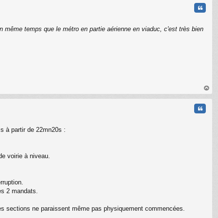
t
Citati
n même temps que le métro en partie aérienne en viaduc, c'est très bien
au
t
Citati
s à partir de 22mn20s :
e voirie à niveau.
rruption.
les 2 mandats.
taines sections ne paraissent même pas physiquement commencées.
C