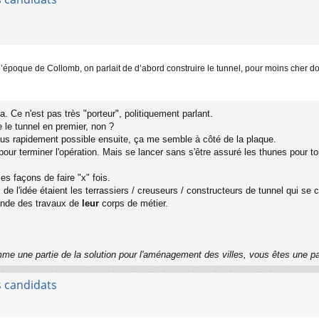
 l’époque de Collomb, on parlait de d’abord construire le tunnel, pour moins cher do
a. Ce n'est pas très "porteur", politiquement parlant.
e le tunnel en premier, non ?
 plus rapidement possible ensuite, ça me semble à côté de la plaque.
our terminer l'opération. Mais se lancer sans s'être assuré les thunes pour tout
es façons de faire "x" fois.
e l'idée étaient les terrassiers / creuseurs / constructeurs de tunnel qui se co
ande des travaux de
leur
corps de métier.
me une partie de la solution pour l'aménagement des villes, vous êtes une p
s candidats