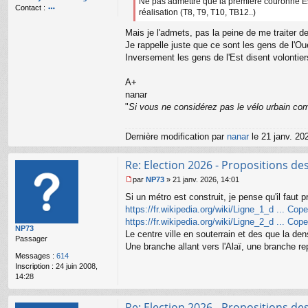
Ne pas admettre que la première couronne Est 
Contact :
réalisation (T8, T9, T10, TB12..)
o
nt
Mais je l'admets, pas la peine de me traiter 
ac
Je rappelle juste que ce sont les gens de l'Ou
te
Inversement les gens de l'Est disent volontier
r
n
a
A+
n
nanar
ar
"
Si vous ne considérez pas le vélo urbain com
Dernière modification par
nanar
le 21 janv. 202
Re: Election 2026 - Propositions de
par
NP73
»
21 janv. 2026, 14:01
M
Si un métro est construit, je pense qu'il faut
e
s
https://fr.wikipedia.org/wiki/Ligne_1_d ... Co
s
https://fr.wikipedia.org/wiki/Ligne_2_d ... Co
NP73
a
Le centre ville en souterrain et des que la de
Passager
g
Une branche allant vers l'Alaï, une branche r
e
Messages :
614
n
Inscription :
24 juin 2008,
o
14:28
n
l
u
Re: Election 2026 - Propositions de