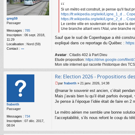
s
s
Si un métro est construit, je pense qu'il fau
a
https://fr.wikipedia.org/wiki/Ligne_1_d ... C
g
greg59
https://fr.wikipedia.org/wiki/Ligne_2_d ... C
e
Passager
Le centre ville en souterrain et des que la d
n
Une branche allant vers l'Alaï, une branche r
Messages :
785
o
Inscription :
06 sept. 2018,
n
Sauf que le sud de Copenhague a été construi
11:29
l
expliqué dans ce reportage du Québec :
http
Localisation :
Nord (59)
u
Contact :
o
Avatar
: Citadis 402 à Part Dieu
nt
Etude proposition:
https://drive.google.com/file/
ac
Mon site internet qui raconte l'historique des 
te
r
Re: Election 2026 - Propositions de
gr
e
par
fraberth
»
21 janv. 2026, 14:38
g
M
59
@nanar le souvenir est ancien, c’était penda
e
s
Mais j’avais bien lu qu’il était parfois évoqué,
s
Je pense à l’époque l’idée était de faire en 2 
fraberth
a
Passager
g
Le métro aérien me semble une bonne solution 
e
Messages :
734
l’acceptabilité, s’ils nous refont le coup du t
n
Inscription :
07 déc. 2017,
o
08:04
n
l