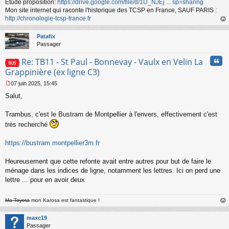
Etude proposition:
https://drive.google.com/file/d/1U_NJEj ... sp=sharing
Mon site internet qui raconte l'historique des TCSP en France, SAUF PARIS :
http://chronologie-tcsp-france.fr
au
t
Patafix
Passager
Cita
Re: TB11 - St Paul - Bonnevay - Vaulx en Velin La
Grappinière (ex ligne C3)
07 juin 2025, 15:45
M
Salut,
e
s
s
Trambus, c'est le Bustram de Montpellier à l'envers, effectivement c'est
a
très recherché
g
e
https://bustram.montpellier3m.fr
n
o
n
Heureusement que cette refonte avait entre autres pour but de faire le
l
ménage dans les indices de ligne, notamment les lettres. Ici on perd une
u
lettre ... pour en avoir deux
Ma Toyota
mon Karosa est fantastique !
au
t
maxc19
Passager