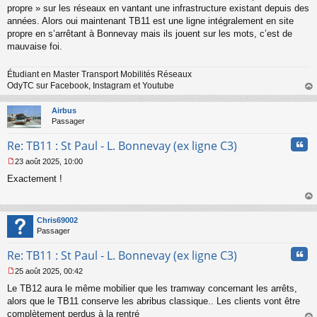
s
propre » sur les réseaux en vantant une infrastructure existant depuis des
a
années. Alors oui maintenant TB11 est une ligne intégralement en site
g
propre en s’arrêtant à Bonnevay mais ils jouent sur les mots, c’est de
e
mauvaise foi.
n
o
n
Étudiant en Master Transport Mobilités Réseaux
l
OdyTC sur Facebook, Instagram et Youtube
u
au
t
Airbus
Passager
Cita
Re: TB11 : St Paul - L. Bonnevay (ex ligne C3)
23 août 2025, 10:00
M
Exactement !
e
s
s
au
a
t
Chris69002
g
Passager
e
n
Cita
Re: TB11 : St Paul - L. Bonnevay (ex ligne C3)
o
n
25 août 2025, 00:42
l
M
u
Le TB12 aura le même mobilier que les tramway concernant les arrêts,
e
s
alors que le TB11 conserve les abribus classique.. Les clients vont être
s
complètement perdus à la rentré