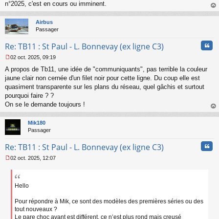
n°2025, c'est en cours ou imminent.
au
t
Airbus
Passager
Cita
Re: TB11 : St Paul - L. Bonnevay (ex ligne C3)
02 oct. 2025, 09:19
M
A propos de Tb11, une idée de "communiquants", pas terrible la couleur
e
s
jaune clair non cernée d'un filet noir pour cette ligne. Du coup elle est
s
quasiment transparente sur les plans du réseau, quel gâchis et surtout
a
pourquoi faire ? ?
g
On se le demande toujours !
e
au
n
t
o
Mik180
n
Passager
l
u
Cita
Re: TB11 : St Paul - L. Bonnevay (ex ligne C3)
02 oct. 2025, 12:07
M
e
s
s
Hello
a
g
Pour répondre à Mik, ce sont des modèles des premières séries ou des
e
tout nouveaux ?
n
Le pare choc avant est différent, ce n’est plus rond mais creusé