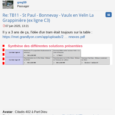
t
greg59
u
Passager
Cita
Re: TB11 - St Paul - Bonnevay - Vaulx en Velin La
Grappinière (ex ligne C3)
07 juin 2025, 13:21
M
Il y a 3 ans de ça, l'idée d'un tram était toujours sur la table :
e
s
https://met.grandlyon.com/app/uploads/2 ... nnexes.pdf
s
a
g
e
n
o
n
l
u
Avatar
: Citadis 402 à Part Dieu