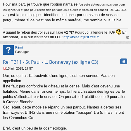
Pour ma part, je trouve que l'option nantaise
(ou celle d'Atoubus mais que pour
les lignes Cx et pas pour l'explosion par ailleurs d'autres indices qu'on connait : Zi, GE, xEX,
est la plus logique : identifier les lignes par un niveau de service
etc.)
perçu, même si ce n'est pas le même matériel, me semble plus lisible.
A quand le retour des trolleys sur l'axe A2 ?!? Pourquoi attendre le TOP
En
attendant, RDV sur les traces du FOL:
http://folsaintjust.free.fr
.
au
t
Rémi
Passager
Cita
Re: TB11 - St Paul - L. Bonnevay (ex ligne C3)
13 juin 2025, 17:57
M
Oui, ce qui fait l'attractivité d'une ligne, c'est son service. Pas son
e
s
appellation.
s
Il ne faut pas confondre le gâteau et la cerise. Mais c'est devenu une
a
habitude. Même dans l'ancien temps, la hiérarchisation des lignes par le
g
public s'effectuait par le service. On prenait le 1 plutôt que le 9 pour aller
e
à Grange Blanche.
n
o
Ceci étant, cette mode se répand un peu partout. Nantes a certes ses
n
tramways et BHNS dans une numérotation "basique" 1 à 5, mais ils ont
l
les Chronobus Cx.
u
Bref, c'est un peu de la cosmétologie.