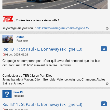
,
Toutes les couleurs de la ville
!
Je partage ma passion.. :
https://www.instagram.com/auxigone.tc/
au
t
Auron
Passager
Cita
Re: TB11 : St Paul - L. Bonnevay (ex ligne C3)
01 oct. 2025, 01:26
M
Ce que je ne comprend pas, c'est qu'il avait été annoncé que les bus
e
s
circulant sur TB11/12 auraient la livrée Tramway...
s
a
Conducteur de
TER
à
Lyon
Part-Dieu
g
Je me balade à Macon, Dijon, Grenoble, Valence, Avignon, Chambéry, Aix les
e
n
Bains et Annecy
o
au
n
t
maxc19
l
Passager
u
Cita
Re: TB11 : St Paul - L. Bonnevay (ex ligne C3)
01 oct. 2025, 09:30