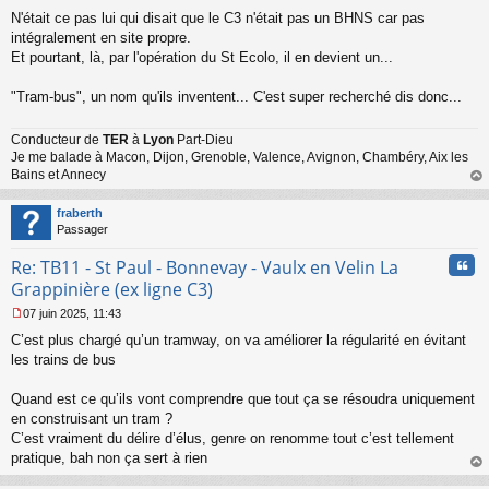
M
N'était ce pas lui qui disait que le C3 n'était pas un BHNS car pas
e
s
intégralement en site propre.
s
Et pourtant, là, par l'opération du St Ecolo, il en devient un...
a
g
"Tram-bus", un nom qu'ils inventent... C'est super recherché dis donc...
e
n
o
Conducteur de
TER
à
Lyon
Part-Dieu
n
Je me balade à Macon, Dijon, Grenoble, Valence, Avignon, Chambéry, Aix les
l
Bains et Annecy
u
au
t
fraberth
Passager
Cita
Re: TB11 - St Paul - Bonnevay - Vaulx en Velin La
Grappinière (ex ligne C3)
07 juin 2025, 11:43
M
C’est plus chargé qu’un tramway, on va améliorer la régularité en évitant
e
s
les trains de bus
s
a
Quand est ce qu’ils vont comprendre que tout ça se résoudra uniquement
g
en construisant un tram ?
e
C’est vraiment du délire d’élus, genre on renomme tout c’est tellement
n
o
pratique, bah non ça sert à rien
n
au
l