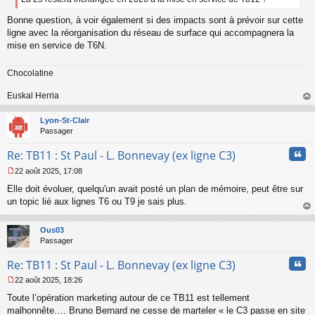
e
n
Bonne question, à voir également si des impacts sont à prévoir sur cette
o
ligne avec la réorganisation du réseau de surface qui accompagnera la
n
mise en service de T6N.
l
u
Chocolatine
Euskal Herria
au
t
Lyon-St-Clair
Passager
Cita
Re: TB11 : St Paul - L. Bonnevay (ex ligne C3)
22 août 2025, 17:08
M
Elle doit évoluer, quelqu'un avait posté un plan de mémoire, peut être sur
e
s
un topic lié aux lignes T6 ou T9 je sais plus.
s
au
a
t
Ous03
g
Passager
e
n
Cita
Re: TB11 : St Paul - L. Bonnevay (ex ligne C3)
o
n
22 août 2025, 18:26
l
M
u
Toute l’opération marketing autour de ce TB11 est tellement
e
s
malhonnête…. Bruno Bernard ne cesse de marteler « le C3 passe en site