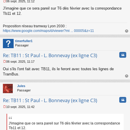
06 sept. 2025, 11:12
M
J'imagine que ce sera pareil sur T6 dès février avec la correspondance
e
s
Tb11 et 12.
s
a
Proposition réseau tramway Lyon 2030 :
g
https://www.google.com/maps/d/viewer?mi ... 00005&z=11
e
n
au
o
t
timerfuller1
n
Passager
l
u
Cita
Re: TB11 : St Paul - L. Bonnevay (ex ligne C3)
06 sept. 2025, 11:17
M
Oui s'ils l'ont fait avec TB11, ils le feront avec toutes les lignes de
e
s
TramBus.
s
au
a
t
Jules
g
Passager
e
n
Cita
Re: TB11 : St Paul - L. Bonnevay (ex ligne C3)
o
n
10 sept. 2025, 11:42
l
M
u
e
s
s
J'imagine que ce sera pareil sur T6 dès février avec la correspondance
a
Tb11 et 12.