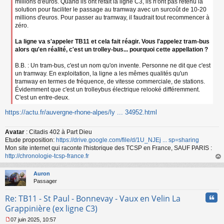
millions d'euros. Quand ils ont refait la ligne C3, ils n'ont pas retenu la
solution pour faciliter le passage au tramway avec un surcoût de 10-20
millions d'euros. Pour passer au tramway, il faudrait tout recommencer à
zéro.
La ligne va s'appeler TB11 et cela fait réagir. Vous l'appelez tram-bus
alors qu'en réalité, c'est un trolley-bus... pourquoi cette appellation ?
B.B. : Un tram-bus, c'est un nom qu'on invente. Personne ne dit que c'est
un tramway. En exploitation, la ligne a les mêmes qualités qu'un
tramway en termes de fréquence, de vitesse commerciale, de stations.
Évidemment que c'est un trolleybus électrique relooké différemment.
C'est un entre-deux.
https://actu.fr/auvergne-rhone-alpes/ly ... 34952.html
Avatar
: Citadis 402 à Part Dieu
Etude proposition:
https://drive.google.com/file/d/1U_NJEj ... sp=sharing
Mon site internet qui raconte l'historique des TCSP en France, SAUF PARIS :
http://chronologie-tcsp-france.fr
au
t
Auron
Passager
Cita
Re: TB11 - St Paul - Bonnevay - Vaux en Velin La
Grappinière (ex ligne C3)
07 juin 2025, 10:57