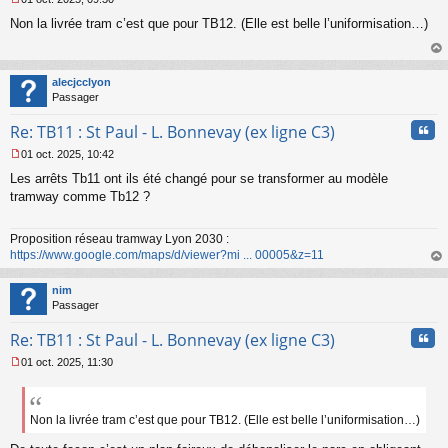
M
Non la livrée tram c’est que pour TB12. (Elle est belle l’uniformisation…)
e
s
s
au
a
t
alecjcclyon
g
Passager
e
n
Cita
Re: TB11 : St Paul - L. Bonnevay (ex ligne C3)
o
n
01 oct. 2025, 10:42
l
M
u
Les arrêts Tb11 ont ils été changé pour se transformer au modèle
e
s
tramway comme Tb12 ?
s
a
Proposition réseau tramway Lyon 2030 :
g
https://www.google.com/maps/d/viewer?mi ... 00005&z=11
e
n
au
o
t
nim
n
Passager
l
u
Cita
Re: TB11 : St Paul - L. Bonnevay (ex ligne C3)
01 oct. 2025, 11:30
M
e
s
s
Non la livrée tram c’est que pour TB12. (Elle est belle l’uniformisation…)
a