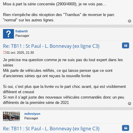
Mise à part la série concernée (2900/4900), je ne vois pas...
e
s
s
Rien n'empêche dès réception des "Trambus" de reverser le parc
a
"normal" sur les autres lignes.
g
au
e
t
n
fraberth
o
Passager
n
Cita
l
Re: TB11 : St Paul - L. Bonnevay (ex ligne C3)
u
01 oct. 2025, 21:30
M
Je précise ma question comme je ne suis pas du tout expert dans les
e
s
séries
s
Mik parle de véhicules reliftés, ce qui laisse penser que ce sont
a
d’anciennes séries qui ont reçues la nouvelle livrée
g
e
Si oui, c’est plus que la livrée vu le part choc avant, qui est visiblement
n
o
différent et creusé
n
Si non il s’agit juste des nouveaux véhicules commandés donc un peu
l
différents de la première série de 2021
u
au
t
métrolyon
Passager
Cita
Re: TB11 : St Paul - L. Bonnevay (ex ligne C3)