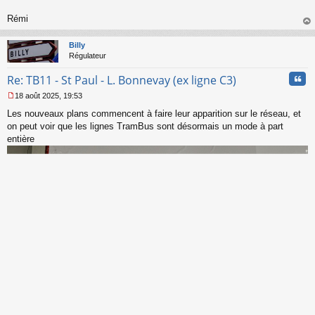
Rémi
au
t
Billy
Régulateur
Cita
Re: TB11 - St Paul - L. Bonnevay (ex ligne C3)
18 août 2025, 19:53
M
Les nouveaux plans commencent à faire leur apparition sur le réseau, et
e
s
on peut voir que les lignes TramBus sont désormais un mode à part
s
entière
a
g
e
n
o
n
l
u