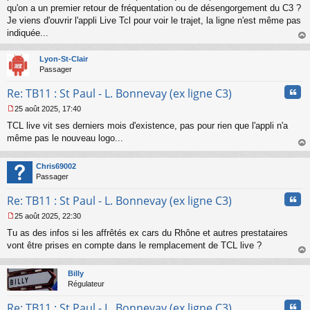
qu'on a un premier retour de fréquentation ou de désengorgement du C3 ?
Je viens d'ouvrir l'appli Live Tcl pour voir le trajet, la ligne n'est même pas
indiquée...
au
t
Lyon-St-Clair
Passager
Cita
Re: TB11 : St Paul - L. Bonnevay (ex ligne C3)
25 août 2025, 17:40
M
TCL live vit ses derniers mois d'existence, pas pour rien que l'appli n'a
e
s
même pas le nouveau logo...
s
au
a
t
Chris69002
g
Passager
e
n
Cita
Re: TB11 : St Paul - L. Bonnevay (ex ligne C3)
o
n
25 août 2025, 22:30
l
M
u
Tu as des infos si les affrêtés ex cars du Rhône et autres prestataires
e
s
vont être prises en compte dans le remplacement de TCL live ?
s
au
a
t
Billy
g
Régulateur
e
n
Cita
Re: TB11 : St Paul - L. Bonnevay (ex ligne C3)
o