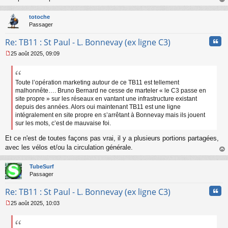
a
au
g
t
totoche
e
Passager
n
o
Cita
Re: TB11 : St Paul - L. Bonnevay (ex ligne C3)
n
l
25 août 2025, 09:09
u
M
e
s
s
Toute l’opération marketing autour de ce TB11 est tellement
a
malhonnête…. Bruno Bernard ne cesse de marteler « le C3 passe en
g
site propre » sur les réseaux en vantant une infrastructure existant
e
depuis des années. Alors oui maintenant TB11 est une ligne
n
intégralement en site propre en s’arrêtant à Bonnevay mais ils jouent
o
sur les mots, c’est de mauvaise foi.
n
l
Et ce n'est de toutes façons pas vrai, il y a plusieurs portions partagées,
u
avec les vélos et/ou la circulation générale.
au
t
TubeSurf
Passager
Cita
Re: TB11 : St Paul - L. Bonnevay (ex ligne C3)
25 août 2025, 10:03
M
e
s