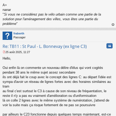
u
A+
nanar
"
Si vous ne considérez pas le vélo urbain comme une partie de la
solution pour l'aménagement des villes, vous êtes une partie du
problème
"
au
t
fraberth
Passager
Cita
Re: TB11 : St Paul - L. Bonnevay (ex ligne C3)
25 août 2025, 11:27
M
Hello,
e
s
s
Oui enfin là on commente un nouveau délire d'élus qui vont cogités
a
pendant 38 ans le même sujet assez secondaire
g
ils ont déjà fait le coup avec le concept des lignes C: au départ l'idée est
e
sympa d'avoir un réseau de lignes fortes avec des horaires similaires au
n
o
tram
n
au final c'est surtout le C3 à cause de son niveau de fréquentation, le
l
reste il n'y a pas eu vraiment d'amélioration ou d'uniformisation
u
là on colle 2 lignes avec le même système de numérotation, j'attend de
voir la suite mais ça risque fortement de ne pas se poursuivre
par ailleurs le C23 fonctionne depuis quelques temps maintenant, est-ce