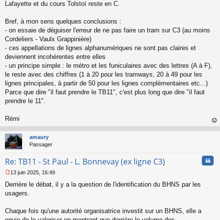
n
Lafayette et du cours Tolstoï reste en C.
l
u
Bref, à mon sens quelques conclusions :
- on essaie de déguiser l'erreur de ne pas faire un tram sur C3 (au moins
Cordeliers - Vaulx Grappinière)
- ces appellations de lignes alphanumériques ne sont pas claires et
deviennent incohérentes entre elles
- un principe simple : le métro et les funiculaires avec des lettres (A à F),
le reste avec des chiffres (1 à 20 pour les tramways, 20 à 49 pour les
lignes principales, à partir de 50 pour les lignes complémentaires etc...)
Parce que dire "il faut prendre le TB11", c'est plus long que dire "il faut
prendre le 11".
Rémi
au
t
amaury
Passager
Cita
Re: TB11 - St Paul - L. Bonnevay (ex ligne C3)
13 juin 2025, 16:49
M
Derrière le débat, il y a la question de l'identification du BHNS par les
e
s
usagers.
s
a
Chaque fois qu'une autorité organisatrice investit sur un BHNS, elle a
g
envie de le valoriser en montrant que derrière le volume des