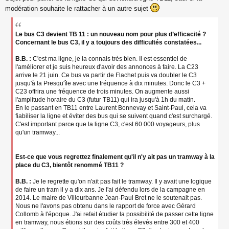
s
modération souhaite le rattacher à un autre sujet
s
a
g
Le bus C3 devient TB 11 : un nouveau nom pour plus d’efficacité ?
e
Concernant le bus C3, il y a toujours des difficultés constatées...
n
o
B.B. :
C'est ma ligne, je la connais très bien. Il est essentiel de
n
l'améliorer et je suis heureux d'avoir des annonces à faire. La C23
l
arrive le 21 juin. Ce bus va partir de Flachet puis va doubler le C3
u
jusqu'à la Presqu'île avec une fréquence à dix minutes. Donc le C3 +
C23 offrira une fréquence de trois minutes. On augmente aussi
l'amplitude horaire du C3 (futur TB11) qui ira jusqu'à 1h du matin.
En le passant en TB11 entre Laurent Bonnevay et Saint-Paul, cela va
fiabiliser la ligne et éviter des bus qui se suivent quand c'est surchargé.
C'est important parce que la ligne C3, c'est 60 000 voyageurs, plus
qu'un tramway...
Est-ce que vous regrettez finalement qu'il n'y ait pas un tramway à la
place du C3, bientôt renommé TB11 ?
B.B. :
Je le regrette qu'on n'ait pas fait le tramway. Il y avait une logique
de faire un tram il y a dix ans. Je l'ai défendu lors de la campagne en
2014. Le maire de Villeurbanne Jean-Paul Bret ne le soutenait pas.
Nous ne l'avons pas obtenu dans le rapport de force avec Gérard
Collomb à l'époque. J'ai refait étudier la possibilité de passer cette ligne
en tramway, nous étions sur des coûts très élevés entre 300 et 400