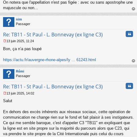
On notera que l'appellation n'est pas figée : avec ou sans apostrophe une
majuscule ou non...
au
t
nim
Passager
Cita
Re: TB11 - St Paul - L. Bonnevay (ex ligne C3)
13 juin 2025, 11:24
M
Bon, ça n’a pas loupé
e
s
s
https://actu.fr/auvergne-rhone-alpes/ly ... 61243.html
a
au
g
t
Rémi
e
Passager
n
o
Cita
Re: TB11 - St Paul - L. Bonnevay (ex ligne C3)
n
l
13 juin 2025, 14:02
u
M
Salut
e
s
s
En dehors des excès inhérents aux réseaux sociaux, cette opération de
a
communication ne change rien sur le fond et fait plaisir à ses instigateurs.
g
Ce qui me semble baroque, c'est d'appeler C3 "TB11" en expliquant que
e
la ligne est en site propre sur la majorité du parcours alors que C23, qui
n
o
va prendre le site propre de la Cité Internationale puis celui du cours