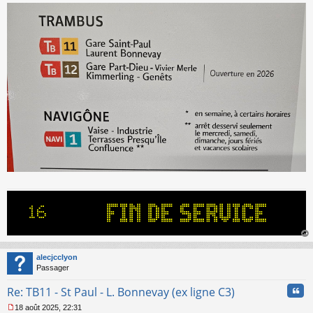
au
t
alecjcclyon
Passager
Cita
Re: TB11 - St Paul - L. Bonnevay (ex ligne C3)
18 août 2025, 22:31