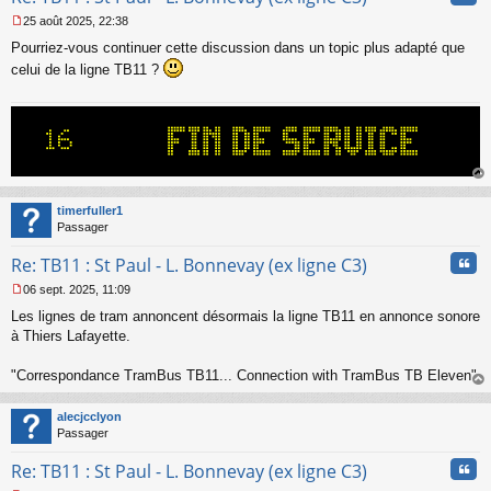
n
25 août 2025, 22:38
l
M
u
Pourriez-vous continuer cette discussion dans un topic plus adapté que
e
s
celui de la ligne TB11 ?
s
a
g
e
n
o
n
au
l
t
timerfuller1
u
Passager
Cita
Re: TB11 : St Paul - L. Bonnevay (ex ligne C3)
06 sept. 2025, 11:09
M
Les lignes de tram annoncent désormais la ligne TB11 en annonce sonore
e
s
à Thiers Lafayette.
s
a
"Correspondance TramBus TB11... Connection with TramBus TB Eleven"
g
au
e
t
n
alecjcclyon
o
Passager
n
Cita
l
Re: TB11 : St Paul - L. Bonnevay (ex ligne C3)
u