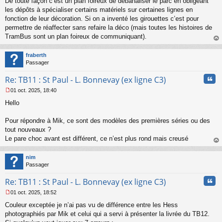
De toute façon c’est un plan foireux de débanaliser le parc en obligeant
g
e
les dépôts à spécialiser certains matériels sur certaines lignes en
n
fonction de leur décoration. Si on a inventé les girouettes c’est pour
o
permettre de réaffecter sans refaire la déco (mais toutes les histoires de
n
TramBus sont un plan foireux de communiquant).
l
u
au
t
fraberth
Passager
Cita
Re: TB11 : St Paul - L. Bonnevay (ex ligne C3)
01 oct. 2025, 18:40
M
Hello
e
s
s
Pour répondre à Mik, ce sont des modèles des premières séries ou des
a
tout nouveaux ?
g
Le pare choc avant est différent, ce n’est plus rond mais creusé
e
au
n
t
o
nim
n
Passager
l
u
Cita
Re: TB11 : St Paul - L. Bonnevay (ex ligne C3)
01 oct. 2025, 18:52
M
Couleur exceptée je n’ai pas vu de différence entre les Hess
e
s
photographiés par Mik et celui qui a servi à présenter la livrée du TB12.
s