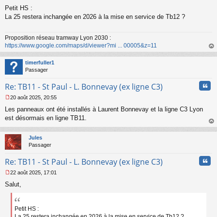
M
Petit HS :
e
s
La 25 restera inchangée en 2026 à la mise en service de Tb12 ?
s
a
Proposition réseau tramway Lyon 2030 :
g
https://www.google.com/maps/d/viewer?mi ... 00005&z=11
e
n
au
o
t
timerfuller1
n
Passager
l
u
Cita
Re: TB11 - St Paul - L. Bonnevay (ex ligne C3)
20 août 2025, 20:55
M
Les panneaux ont été installés à Laurent Bonnevay et la ligne C3 Lyon
e
s
est désormais en ligne TB11.
s
au
a
t
Jules
g
Passager
e
n
Cita
Re: TB11 - St Paul - L. Bonnevay (ex ligne C3)
o
n
22 août 2025, 17:01
l
M
u
Salut,
e
s
s
a
Petit HS :
g
La 25 restera inchangée en 2026 à la mise en service de Tb12 ?