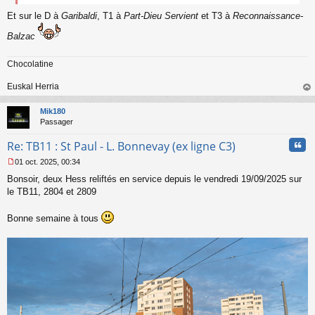
g
e
Et sur le D à
Garibaldi
, T1 à
Part-Dieu Servient
et T3 à
Reconnaissance-
n
Balzac
o
n
l
Chocolatine
u
Euskal Herria
au
t
Mik180
Passager
Cita
Re: TB11 : St Paul - L. Bonnevay (ex ligne C3)
01 oct. 2025, 00:34
M
Bonsoir, deux Hess reliftés en service depuis le vendredi 19/09/2025 sur
e
s
le TB11, 2804 et 2809
s
a
Bonne semaine à tous
g
e
n
o
n
l
u