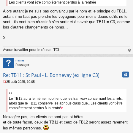
s
Les clients vont être complètement perdus à la rentrée
a
Alors autant je ne suis pas convaincu par le nom et le principe du TB11,
g
e
autant il ne faut pas prendre les voyageurs pour moins doués qu'ils ne le
n
sont - ils vont bien réussir à s'en sortir et à savoir que TB11 = C3, comme
o
lors d'autres changements de noms…
n
l
X.
u
Avoue travailler pour le réseau TCL.
au
t
nanar
Passager
Cita
Re: TB11 : St Paul - L. Bonnevay (ex ligne C3)
25 août 2025, 10:05
M
e
s
s
Le TB12 aura le même mobilier que les tramway concernant les arrêts,
a
alors que le TB11 conserve les abribus classique.. Les clients vont être
g
complètement perdus à la rentré
e
e
n
N'exagère pas, les clients ne sont pas si bêtes,
o
et de toute façon, ceux de TB11 et ceux de TB12 seront assez rarement
n
les mêmes personnes.
l