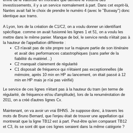
e
investissements, il y a un service normalement à part. Dans cet esprit-là,
n
o
Nantes avait fait le choix de prendre le numéro 4 (avec le "Busway") donc
n
identique aux trams.
l
u
A Lyon, lors de la création de C1/C2, on a voulu donner un identifiant
spécifique. comme on avait fusionné les lignes 1 et 51, on a voulu les
mettre dans le même panier. Manque de bol, le service rendu n'était pas à
la hauteur de l'appellation différente :
C3 n'avait pas de site propre sur la majeure partie de son itinéraire
et avait des performances catastrophiques (sans parler de la
fiabilité du matériel...)
C2 manquait clairement de régularité
C1 disposait de fréquence qui n'étaient pas exceptionnelles (de
mémoire, après 10 min en HP au lancement, on était passé à 12
min en HP mais je n'ai pas vérifié)
Le service de ces lignes n'étant pas à la hauteur du tram (en terme de
régularité, de fréquence et/ou d'amplitude), lors de la renumérotation de
2011, on a créé d'autres lignes Cx.
Maintenant, on va avoir un vrai BHNS. Je suppose donc, à travers les
mots de Bruno Bernard, que l'enjeu était de trouver une appellation qui
montrerait que la ligne TB12 est à part. Peut-être qu'en comparant TB12
et C3, ils se sont dit que ces lignes seraient dans la même catégorie ?