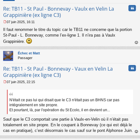
Cita
Re: TB11 - St Paul - Bonnevay - Vaulx en Velin La
Grappinière (ex ligne C3)
07 juin 2025, 16:11
M
Il faut renommer le titre du topic car le TB11 ne concerne que la portion
e
s
St-Paul - L. Bonnevay, comme l’ex-ligne 1. Il n’ira pas à Vaulx
s
Grappinière.
a
au
g
t
Échec et Matt
e
Passager
n
o
Cita
Re: TB11 - St Paul - Bonnevay - Vaux en Velin La
n
l
Grappinière (ex ligne C3)
u
07 juin 2025, 22:15
M
e
s
s
N'était ce pas lui qui disait que le C3 n'était pas un BHNS car pas
a
intégralement en site propre.
g
Et pourtant, là, par l'opération du St Ecolo, il en devient un...
e
n
Sauf que le C3 comportait une partie à Vaulx-en-Velin où il n’était pas
o
totalement en site propre. En le coupant à Bonnevay (ce qui est déjà le
n
cas en pratique), c’est désormais le cas sauf sur le pont Alphonse Juin.
l
au
u