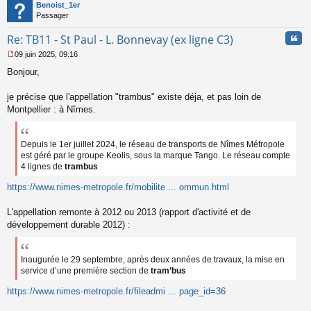
t
Benoist_1er
Passager
Cita
Re: TB11 - St Paul - L. Bonnevay (ex ligne C3)
09 juin 2025, 09:16
M
Bonjour,
e
s
s
je précise que l'appellation "trambus" existe déja, et pas loin de
a
Montpellier : à Nîmes.
g
e
n
Depuis le 1er juillet 2024, le réseau de transports de Nîmes Métropole
o
est géré par le groupe Keolis, sous la marque Tango. Le réseau compte
n
4 lignes de
trambus
l
u
https://www.nimes-metropole.fr/mobilite ... ommun.html
L'appellation remonte à 2012 ou 2013 (rapport d'activité et de
développement durable 2012) :
Inaugurée le 29 septembre, après deux années de travaux, la mise en
service d’une première section de
tram’bus
https://www.nimes-metropole.fr/fileadmi ... page_id=36