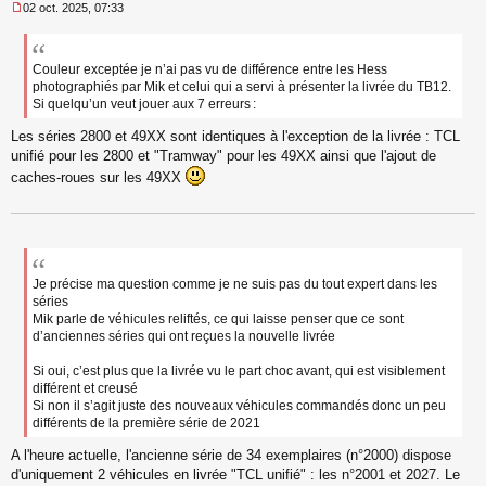
02 oct. 2025, 07:33
M
e
s
s
Couleur exceptée je n’ai pas vu de différence entre les Hess
a
photographiés par Mik et celui qui a servi à présenter la livrée du TB12.
g
Si quelqu’un veut jouer aux 7 erreurs :
e
n
Les séries 2800 et 49XX sont identiques à l'exception de la livrée : TCL
o
unifié pour les 2800 et "Tramway" pour les 49XX ainsi que l'ajout de
n
caches-roues sur les 49XX
l
u
Je précise ma question comme je ne suis pas du tout expert dans les
séries
Mik parle de véhicules reliftés, ce qui laisse penser que ce sont
d’anciennes séries qui ont reçues la nouvelle livrée
Si oui, c’est plus que la livrée vu le part choc avant, qui est visiblement
différent et creusé
Si non il s’agit juste des nouveaux véhicules commandés donc un peu
différents de la première série de 2021
A l'heure actuelle, l'ancienne série de 34 exemplaires (n°2000) dispose
d'uniquement 2 véhicules en livrée "TCL unifié" : les n°2001 et 2027. Le