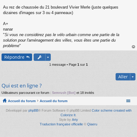
s
s
Au rez de chaussée du 21 boulevard Vivier Merle (juste quelques
a
dizaines d'images sur 3 ou 4 panneaux)
g
e
A+
n
o
nanar
n
"
Si vous ne considérez pas le vélo urbain comme une partie de la
l
solution pour l'aménagement des villes, vous êtes une partie du
u
problème
"
au
Répondre
t
1 message • Page
1
sur
1
Aller
Qui est en ligne ?
Utilisateurs parcourant ce forum :
Semrush [Bot]
et 18 invités
Accueil du forum
Accueil du forum
Développé par
phpBB
® Forum Software © phpBB Limited
Color scheme created with
Colorize It
.
Style by
Arty
Traduction française officielle
©
Qiaeru