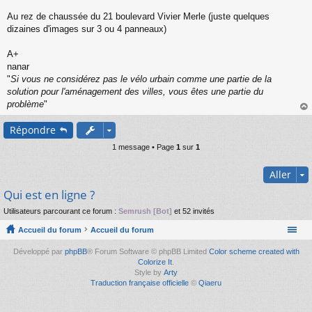
s
s
Au rez de chaussée du 21 boulevard Vivier Merle (juste quelques
a
dizaines d'images sur 3 ou 4 panneaux)
g
e
A+
n
o
nanar
n
"
Si vous ne considérez pas le vélo urbain comme une partie de la
l
solution pour l'aménagement des villes, vous êtes une partie du
u
problème
"
au
Répondre
t
1 message • Page
1
sur
1
Aller
Qui est en ligne ?
Utilisateurs parcourant ce forum :
Semrush [Bot]
et 52 invités
Accueil du forum
Accueil du forum
Développé par
phpBB
® Forum Software © phpBB Limited
Color scheme created with
Colorize It
.
Style by
Arty
Traduction française officielle
©
Qiaeru