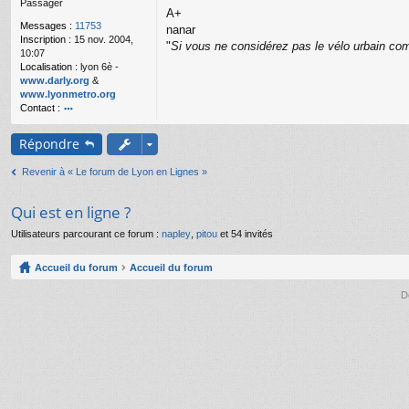
Passager
g
A+
e
Messages :
11753
nanar
n
Inscription :
15 nov. 2004,
o
"
Si vous ne considérez pas le vélo urbain com
10:07
n
Localisation :
lyon 6è -
l
www.darly.org
&
u
www.lyonmetro.org
Contact :
o
nt
Répondre
ac
te
Revenir à « Le forum de Lyon en Lignes »
r
n
a
Qui est en ligne ?
n
ar
Utilisateurs parcourant ce forum :
napley
,
pitou
et 54 invités
Accueil du forum
Accueil du forum
D