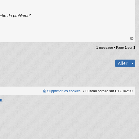
artie du problème
"
C
au
1 message • Page
1
sur
1
t
Aller
Supprimer les cookies
Fuseau horaire sur
UTC+02:00
It
.