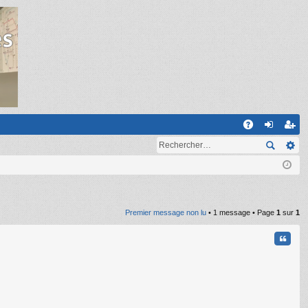
R
A
on
ns
Q
ne
cri
xi
pti
on
on
Premier message non lu
• 1 message • Page
1
sur
1
Citati