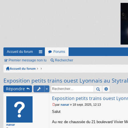
Accueil du forum
Forums
Premier message non lu
ac
Rechercher
Accueil du forum
co
ur
Exposition petits trains ouest Lyonnais au Stytra
ci
Répondre
s
Exposition petits trains ouest Lyonn
par
nanar
»
18 sept. 2025, 12:13
M
Salut
e
s
s
Au rez de chaussée du 21 boulevard Vivier Me
nanar
a