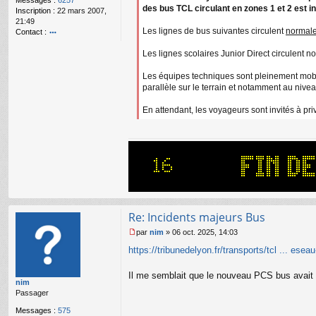
Messages :
6257
g
des bus TCL circulant en zones 1 et 2 est 
Inscription :
22 mars 2007,
e
21:49
n
Les lignes de bus suivantes circulent
normal
Contact :
o
o
n
Les lignes scolaires Junior Direct circulent 
nt
l
ac
u
te
Les équipes techniques sont pleinement mobili
r
parallèle sur le terrain et notamment au nive
Bi
lly
En attendant, les voyageurs sont invités à pri
Re: Incidents majeurs Bus
par
nim
»
06 oct. 2025, 14:03
M
https://tribunedelyon.fr/transports/tcl ... esea
e
s
s
Il me semblait que le nouveau PCS bus avait
nim
a
Passager
g
e
Messages :
575
n