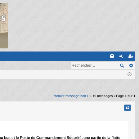
R
A
on
ns
Q
ne
cri
xi
pti
on
on
Premier message non lu
• 19 messages • Page
1
sur
1
Citati
au bus et le Poste de Commandement Sécurité, une partie de la flotte