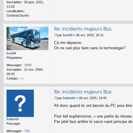
Inscription :
30 janv. 2021,
o
13:28
n
Localisation :
l
Gerland/Jaurès
u
Re: Incidents majeurs Bus
par
bus64
»
06 oct. 2025, 18:31
M
Cà me dépasse..
e
s
On ne sait plus faire sans la technologie?
s
bus64
a
Régulateur
g
Messages :
2698
e
Inscription :
12 nov. 2004,
n
09:30
o
Contact :
n
l
o
u
nt
Re: Incidents majeurs Bus
ac
te
par
fraberth
»
06 oct. 2025, 19:45
r
M
Ah donc quand ils ont besoin du PC pour être
b
e
u
s
s6
s
Puis bel euphémisme, « une partie du réseau 
fraberth
4
a
Par pitié faut arrêter le sacro saint principe d
Passager
g
e
Messages :
734
n