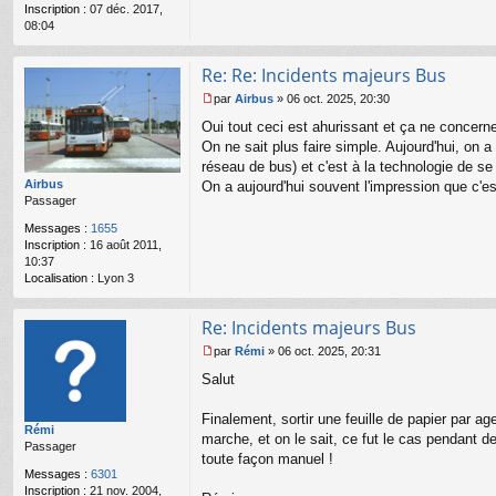
Inscription :
07 déc. 2017,
o
08:04
n
l
u
Re: Re: Incidents majeurs Bus
par
Airbus
»
06 oct. 2025, 20:30
M
Oui tout ceci est ahurissant et ça ne concern
e
s
On ne sait plus faire simple. Aujourd'hui, on 
s
réseau de bus) et c'est à la technologie de se fa
a
Airbus
On a aujourd'hui souvent l'impression que c'e
g
Passager
e
n
Messages :
1655
o
Inscription :
16 août 2011,
n
10:37
l
Localisation :
Lyon 3
u
Re: Incidents majeurs Bus
par
Rémi
»
06 oct. 2025, 20:31
M
Salut
e
s
s
Finalement, sortir une feuille de papier par ag
Rémi
a
marche, et on le sait, ce fut le cas pendant d
Passager
g
toute façon manuel !
e
Messages :
6301
n
Inscription :
21 nov. 2004,