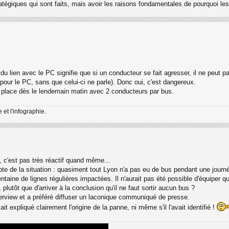
tratégiques qui sont faits, mais avoir les raisons fondamentales de pourquoi le
du lien avec le PC signifie que si un conducteur se fait agresser, il ne peut 
s pour le PC, sans que celui-ci ne parle). Donc oui, c'est dangereux.
en place dès le lendemain matin avec 2 conducteurs par bus.
et l'infographie.
, c'est pas très réactif quand même...
te de la situation : quasiment tout Lyon n'a pas eu de bus pendant une journ
entaine de lignes régulières impactées. Il n'aurait pas été possible d'équiper 
plutôt que d'arriver à la conclusion qu'il ne faut sortir aucun bus ?
erview et a préféré diffuser un laconique communiqué de presse.
ait expliqué clairement l'origine de la panne, ni même s'il l'avait identifié !