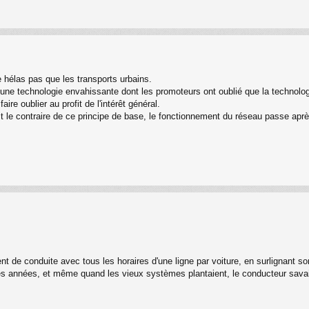
e hélas pas que les transports urbains.
a une technologie envahissante dont les promoteurs ont oublié que la technologi
ire oublier au profit de l'intérêt général.
st le contraire de ce principe de base, le fonctionnement du réseau passe aprè
ent de conduite avec tous les horaires d'une ligne par voiture, en surlignant s
es années, et même quand les vieux systèmes plantaient, le conducteur savait à 