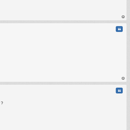
au
t
Citati
C
au
t
Citati
 ?