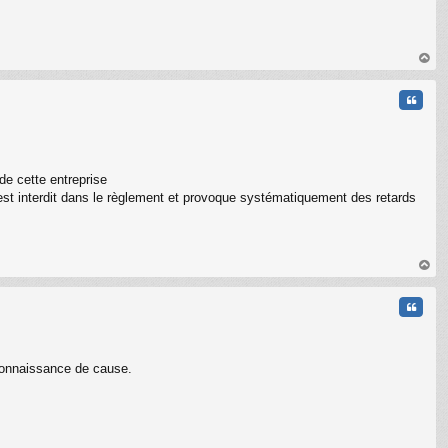
au
t
Citati
 de cette entreprise
’est interdit dans le règlement et provoque systématiquement des retards
au
t
Citati
 connaissance de cause.