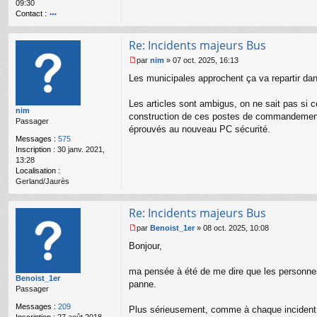
09:30
o
Contact :
n
l
o
u
nt
Re: Incidents majeurs Bus
ac
te
par
nim
»
07 oct. 2025, 16:13
r
M
Les municipales approchent ça va repartir dan
b
e
u
s
s6
s
Les articles sont ambigus, on ne sait pas si c
nim
4
a
construction de ces postes de commandement. J
Passager
g
éprouvés au nouveau PC sécurité.
e
Messages :
575
n
Inscription :
30 janv. 2021,
o
13:28
n
Localisation :
l
Gerland/Jaurès
u
Re: Incidents majeurs Bus
par
Benoist_1er
»
08 oct. 2025, 10:08
M
Bonjour,
e
s
s
ma pensée à été de me dire que les personn
Benoist_1er
a
panne.
Passager
g
e
Messages :
209
Plus sérieusement, comme à chaque incident (d'
n
Inscription :
27 août 2018,