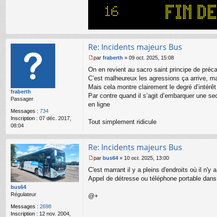
l
ac
u
te
r
Bi
lly
Re: Incidents majeurs Bus
par
fraberth
»
09 oct. 2025, 15:08
M
On en revient au sacro saint principe de préc
e
s
C’est malheureux les agressions ça arrive, m
s
Mais cela montre clairement le degré d’intérêt 
fraberth
a
Par contre quand il s’agit d’embarquer une se
Passager
g
en ligne
e
Messages :
734
n
Inscription :
07 déc. 2017,
o
Tout simplement ridicule
08:04
n
l
u
Re: Incidents majeurs Bus
par
bus64
»
10 oct. 2025, 13:00
M
C'est marrant il y a pleins d'endroits où il n'
e
s
Appel de détresse ou téléphone portable dans 
s
bus64
a
Régulateur
@+
g
Messages :
2698
e
Inscription :
12 nov. 2004,
n