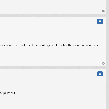
C
au
t
Citati
ors encore des délires de sécurité genre les chauffeurs ne veulent pas
au
t
Citati
aujourd'hui.