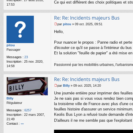
o
Ce qui est différent des choix politiques et s
17:53
n
l
u
Re: Re: Incidents majeurs Bus
par
pitou
»
09 oct. 2025, 09:51
M
Hello,
e
s
s
Pour nuancer le propos : Panne radio et perte 
pitou
a
d'écouter ce qu'il se passe à l'intérieur du bu
Passager
g
Et la solution "feuille de papier" a été mise 
e
Messages :
23
n
Inscription :
25 nov. 2020,
o
Passionné par les mobilités urbaines, l'urbanisme 
14:58
n
l
u
Re: Re: Incidents majeurs Bus
par
Billy
»
09 oct. 2025, 14:20
M
Une journée entière pour imprimer des feuilles
e
s
Je ne sais pas si vous vous rendez bien comp
Billy
s
Régulateur
la troisième ville de France avec plus d'une c
a
feuilles histoire d'assurer un service minimum, 
Messages :
6257
g
Keolis Bus Lyon a refusé toute demande d'int
Inscription :
22 mars 2007,
e
21:49
D'ailleurs il ne me semble pas que l'exploitant 
n
Contact :
o
o
n
nt