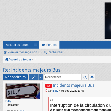
Accueil du forum
Forums
Premier message non lu
ac
Rechercher
Accueil du forum
co
ur
Re: Incidents majeurs Bus
ci
Répondre
s
Incidents majeurs Bus
par
Billy
»
06 oct. 2025, 13:47
M
e
s
Billy
Interruption de la circulation d
s
Régulateur
a
À la suite d’un dysfonctionnement techniqu