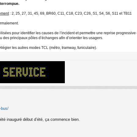
interrompue.
ement
: 2, 25, 27, 31, 45, 69, BR60, C11, C18, C23, C26, S1, S4, S6, S11 et TB11
normalement.
sées pour identifier les causes de l’incident et permettre une reprise progressive e
au des principaux pôles d’échanges afin d’orienter les usagers.
vilégier les autres modes TCL (métro, tramway, funiculaire).
u-bus/
 été inauguré début d’été, ça commence bien.