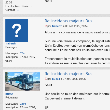
o
Rémi
20:38
n
Localisation :
Nanterre
l
Contact :
u
o
nt
Re: Incidents majeurs Bus
ac
te
par
fraberth
»
06 oct. 2025, 20:52
r
M
Alors à ma connaissance le sacro saint princ
R
e
é
s
m
s
Sur une voie ferrée je comprend, la signalisati
fraberth
i
a
Enfin là effectivement rien n’empêche de lanc
Passager
g
conduire s’ils ne sont pas en liaison avec un
e
Messages :
734
n
Inscription :
07 déc. 2017,
o
Franchement la multiplication des pannes pour
08:04
n
Ta voiture se met à ne plus démarrer tu l’emmè
l
u
Re: Incidents majeurs Bus
par
bus64
»
07 oct. 2025, 08:06
M
Salut
e
s
s
Une feuille de route des maîtrises sur le terra
bus64
a
Régulateur
Ça devient vraiment délirant.
g
Messages :
2698
e
@+
Inscription :
12 nov. 2004,
n