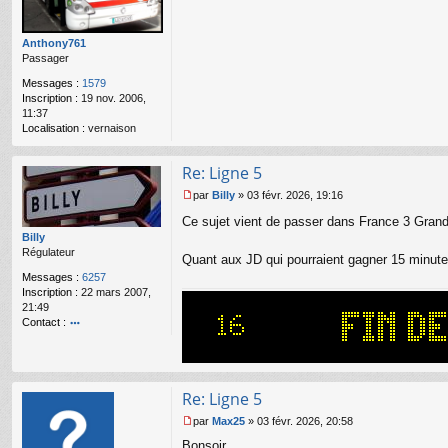
a
g
e
Anthony761
n
Passager
o
Messages :
1579
n
Inscription :
19 nov. 2006,
l
11:37
u
Localisation :
vernaison
Re: Ligne 5
par
Billy
»
03 févr. 2026, 19:16
M
Ce sujet vient de passer dans France 3 Grand Ly
e
s
Billy
s
Régulateur
Quant aux JD qui pourraient gagner 15 minutes
a
Messages :
6257
g
Inscription :
22 mars 2007,
e
21:49
n
Contact :
o
o
n
nt
l
ac
u
te
Re: Ligne 5
r
Bi
par
Max25
»
03 févr. 2026, 20:58
lly
M
Bonsoir,
e