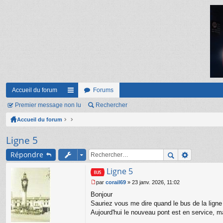
Accueil du forum
Forums
Premier message non lu
ac
Rechercher
Accueil du forum
co
ur
Ligne 5
ci
Répondre
s
Ligne 5
par
corail69
»
23 janv. 2026, 11:02
M
Bonjour
e
s
Sauriez vous me dire quand le bus de la ligne 
s
Aujourd'hui le nouveau pont est en service, m
a