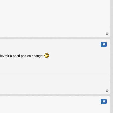
au
t
Citati
 devrait à priori pas en changer
C
au
t
Citati