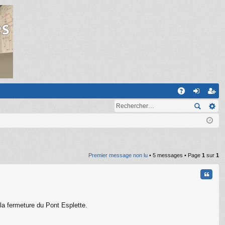
R
A
on
ns
Q
ne
cri
xi
pti
on
on
Premier message non lu
• 5 messages • Page
1
sur
1
Citati
 la fermeture du Pont Esplette.