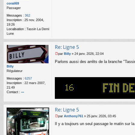
g
corail69
e
Passager
n
o
Messages :
362
n
Inscription :
25 nov. 2004,
l
19:26
u
Localisation :
Tassin La Demi
Lune
Re: Ligne 5
par
Billy
»
24 janv. 2026, 22:04
M
Parlons aussi des arrêts de la branche "Tassin
e
s
Billy
s
Régulateur
a
Messages :
6257
g
Inscription :
22 mars 2007,
e
21:49
n
Contact :
o
o
n
nt
l
ac
u
Re: Ligne 5
te
r
par
Anthony761
»
25 janv. 2026, 03:45
M
Bi
Il y a toujours un seul passage le matin sur l
e
lly
s
s