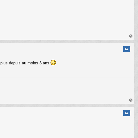
au
t
Citati
se plus depuis au moins 3 ans
C
au
t
Citati