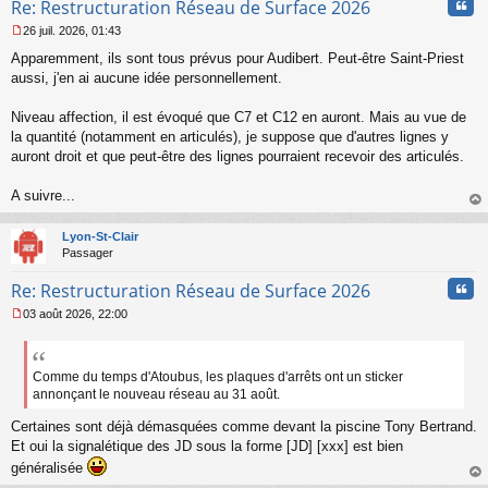
Cita
Re: Restructuration Réseau de Surface 2026
26 juil. 2026, 01:43
M
Apparemment, ils sont tous prévus pour Audibert. Peut-être Saint-Priest
e
s
aussi, j'en ai aucune idée personnellement.
s
a
Niveau affection, il est évoqué que C7 et C12 en auront. Mais au vue de
g
la quantité (notamment en articulés), je suppose que d'autres lignes y
e
auront droit et que peut-être des lignes pourraient recevoir des articulés.
n
o
n
A suivre...
l
au
u
t
Lyon-St-Clair
Passager
Cita
Re: Restructuration Réseau de Surface 2026
03 août 2026, 22:00
M
e
s
s
Comme du temps d'Atoubus, les plaques d'arrêts ont un sticker
a
annonçant le nouveau réseau au 31 août.
g
e
Certaines sont déjà démasquées comme devant la piscine Tony Bertrand.
n
Et oui la signalétique des JD sous la forme [JD] [xxx] est bien
o
généralisée
n
au