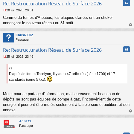
Cita
Re: Restructuration Réseau de Surface 2026
o
n
20 juil. 2026, 20:31
l
M
u
Comme du temps d'Atoubus, les plaques d'arrêts ont un sticker
e
s
annonçant le nouveau réseau au 31 août.
s
au
a
t
Chris69002
g
Passager
e
n
Cita
Re: Restructuration Réseau de Surface 2026
o
n
25 juil. 2026, 23:49
l
M
u
e
s
s
D'après le forum Tecelyon, il y aura 47 articulés (série 1700) et 17
a
standards (série 57xx).
g
e
n
Merci pour ce partage d'information, malheureusement beaucoup de
o
dépôts ne sont pas équipés de pompe à gaz, l'inconvénient de cette
n
énergie, il pourront être mutés seulement à la soie soie et audibert et son
l
u
annexe.
au
t
AdriTCL
Passager