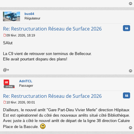
s
s
au
a
t
bus64
g
Régulateur
e
n
Cita
Re: Restructuration Réseau de Surface 2026
o
n
09 févr. 2026, 18:19
l
M
u
SAlut
e
s
s
La C9 vient de retrouver son terminus de Bellecour.
a
Elle avait pourtant disparu des plans!
g
e
@+
n
o
au
n
t
AdriTCL
l
Passager
u
Cita
Re: Restructuration Réseau de Surface 2026
10 févr. 2026, 00:01
M
D'ailleurs, le nouvel arrêt "Gare Part-Dieu Vivier Merle" direction Hôpitaux
e
s
Est est opérationnel du côté des nouveaux arrêts situé côté Bibliothèque.
s
Avec juste à côté le nouvel arrêt de départ de la ligne 38 direction Caluire
a
Place de la Bascule.
g
au
e