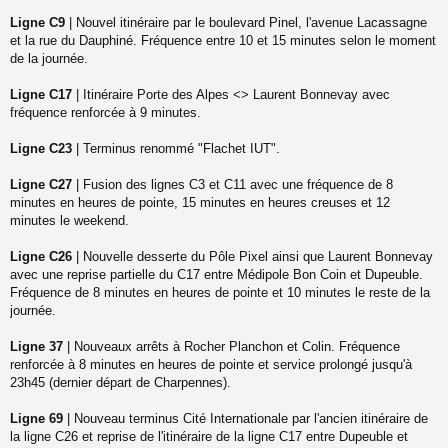
a
Ligne C9
| Nouvel itinéraire par le boulevard Pinel, l'avenue Lacassagne
g
et la rue du Dauphiné. Fréquence entre 10 et 15 minutes selon le moment
e
de la journée.
n
o
n
Ligne C17
| Itinéraire Porte des Alpes <> Laurent Bonnevay avec
l
fréquence renforcée à 9 minutes.
u
Ligne C23
| Terminus renommé "Flachet IUT".
Ligne C27
| Fusion des lignes C3 et C11 avec une fréquence de 8
minutes en heures de pointe, 15 minutes en heures creuses et 12
minutes le weekend.
Ligne C26
| Nouvelle desserte du Pôle Pixel ainsi que Laurent Bonnevay
avec une reprise partielle du C17 entre Médipole Bon Coin et Dupeuble.
Fréquence de 8 minutes en heures de pointe et 10 minutes le reste de la
journée.
Ligne 37
| Nouveaux arrêts à Rocher Planchon et Colin. Fréquence
renforcée à 8 minutes en heures de pointe et service prolongé jusqu'à
23h45 (dernier départ de Charpennes).
Ligne 69
| Nouveau terminus Cité Internationale par l'ancien itinéraire de
la ligne C26 et reprise de l'itinéraire de la ligne C17 entre Dupeuble et