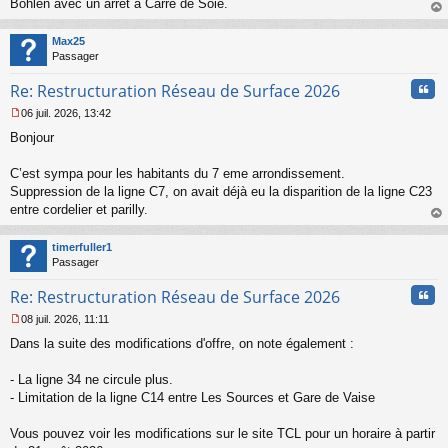
Bohlen avec un arrêt à Carré de Soie.
u
au
t
Max25
Passager
Cita
Re: Restructuration Réseau de Surface 2026
06 juil. 2026, 13:42
M
Bonjour
e
s
s
C’est sympa pour les habitants du 7 eme arrondissement.
a
Suppression de la ligne C7, on avait déjà eu la disparition de la ligne C23
g
entre cordelier et parilly.
e
au
n
t
o
timerfuller1
n
Passager
l
u
Cita
Re: Restructuration Réseau de Surface 2026
08 juil. 2026, 11:11
M
Dans la suite des modifications d'offre, on note également :
e
s
s
- La ligne 34 ne circule plus.
a
- Limitation de la ligne C14 entre Les Sources et Gare de Vaise
g
e
Vous pouvez voir les modifications sur le site TCL pour un horaire à partir
n