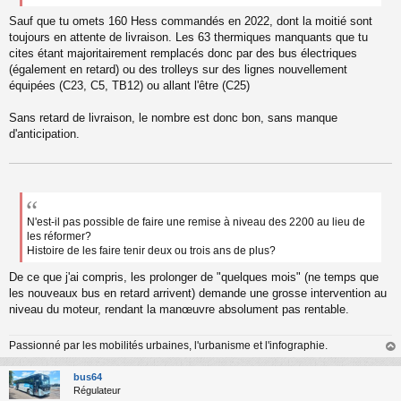
n
o
Sauf que tu omets 160 Hess commandés en 2022, dont la moitié sont
n
toujours en attente de livraison. Les 63 thermiques manquants que tu
l
cites étant majoritairement remplacés donc par des bus électriques
u
(également en retard) ou des trolleys sur des lignes nouvellement
équipées (C23, C5, TB12) ou allant l'être (C25)
Sans retard de livraison, le nombre est donc bon, sans manque
d'anticipation.
N'est-il pas possible de faire une remise à niveau des 2200 au lieu de
les réformer?
Histoire de les faire tenir deux ou trois ans de plus?
De ce que j'ai compris, les prolonger de "quelques mois" (ne temps que
les nouveaux bus en retard arrivent) demande une grosse intervention au
niveau du moteur, rendant la manœuvre absolument pas rentable.
Passionné par les mobilités urbaines, l'urbanisme et l'infographie.
au
t
bus64
Régulateur