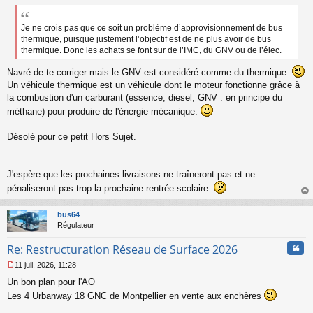
e
s
s
Je ne crois pas que ce soit un problème d’approvisionnement de bus
a
thermique, puisque justement l’objectif est de ne plus avoir de bus
g
thermique. Donc les achats se font sur de l’IMC, du GNV ou de l’élec.
e
n
Navré de te corriger mais le GNV est considéré comme du thermique.
o
Un véhicule thermique est un véhicule dont le moteur fonctionne grâce à
n
la combustion d'un carburant (essence, diesel, GNV : en principe du
l
méthane) pour produire de l'énergie mécanique.
u
Désolé pour ce petit Hors Sujet.
J'espère que les prochaines livraisons ne traîneront pas et ne
pénaliseront pas trop la prochaine rentrée scolaire.
au
t
bus64
Régulateur
Cita
Re: Restructuration Réseau de Surface 2026
11 juil. 2026, 11:28
M
Un bon plan pour l'AO
e
s
Les 4 Urbanway 18 GNC de Montpellier en vente aux enchères
s