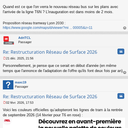
s
s
Quand est ce que l'on verra le nouveau réseau bus sur les plans avec
a
l'arrivée de la ligne T6N ? L'inauguration est dans moins de 2 mois.
g
e
n
Proposition réseau tramway Lyon 2030 :
o
https://www.google.com/maps/d/viewer?mi ... 00005&z=11
n
au
l
t
AdriTCL
u
Passager
Cita
Re: Restructuration Réseau de Surface 2026
21 déc. 2025, 21:56
M
Personnellement, je pense que ce serait en début d'année (en même
e
s
temps que l'annonce de l'adaptation de l'offre qu'ils font deux fois par an).
s
au
a
t
maxc19
g
Passager
e
n
Cita
Re: Restructuration Réseau de Surface 2026
o
n
02 févr. 2026, 17:53
l
M
u
Voici les couleurs officielles qu’adopteront les lignes de tram à la rentrée
e
s
de septembre 2026 (14 février pour T6 en rose) :
s
a
g