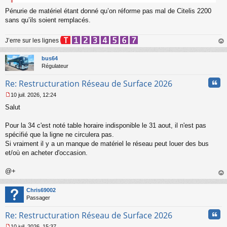
a
Pénurie de matériel étant donné qu’on réforme pas mal de Citelis 2200
g
e
sans qu’ils soient remplacés.
n
o
J’erre sur les lignes
n
l
au
u
t
bus64
Régulateur
Cita
Re: Restructuration Réseau de Surface 2026
10 juil. 2026, 12:24
M
Salut
e
s
s
Pour la 34 c'est noté table horaire indisponible le 31 aout, il n'est pas
a
spécifié que la ligne ne circulera pas.
g
Si vraiment il y a un manque de matériel le réseau peut louer des bus
e
et/où en acheter d'occasion.
n
o
n
@+
l
au
u
t
Chris69002
Passager
Cita
Re: Restructuration Réseau de Surface 2026
10 juil. 2026, 15:37