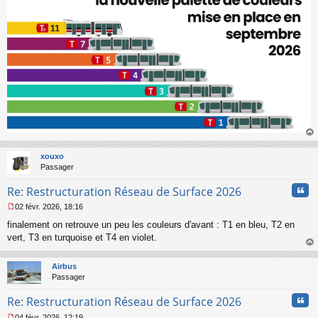
e
n
o
n
l
u
au
t
xouxo
Passager
Cita
Re: Restructuration Réseau de Surface 2026
02 févr. 2026, 18:16
M
finalement on retrouve un peu les couleurs d'avant : T1 en bleu, T2 en
e
s
vert, T3 en turquoise et T4 en violet.
s
au
a
t
Airbus
g
Passager
e
n
Cita
Re: Restructuration Réseau de Surface 2026
o
n
04 févr. 2026, 12:19