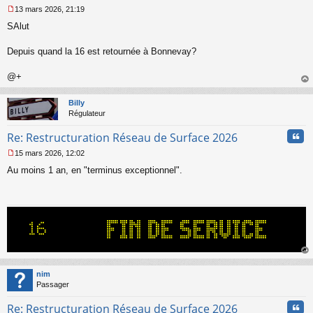
13 mars 2026, 21:19
M
SAlut
e
s
s
Depuis quand la 16 est retournée à Bonnevay?
a
g
@+
e
au
n
t
o
Billy
n
Régulateur
l
u
Cita
Re: Restructuration Réseau de Surface 2026
15 mars 2026, 12:02
M
Au moins 1 an, en "terminus exceptionnel".
e
s
s
a
g
e
n
o
n
au
l
t
nim
u
Passager
Cita
Re: Restructuration Réseau de Surface 2026