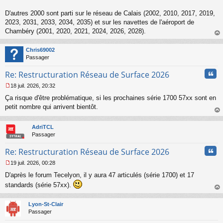
n
o
D'autres 2000 sont parti sur le réseau de Calais (2002, 2010, 2017, 2019,
n
2023, 2031, 2033, 2034, 2035) et sur les navettes de l'aéroport de
l
Chambéry (2001, 2020, 2021, 2024, 2026, 2028).
u
au
t
Chris69002
Passager
Cita
Re: Restructuration Réseau de Surface 2026
18 juil. 2026, 20:32
M
Ça risque d'être problématique, si les prochaines série 1700 57xx sont en
e
s
petit nombre qui arrivent bientôt.
s
au
a
t
AdriTCL
g
Passager
e
n
Cita
Re: Restructuration Réseau de Surface 2026
o
n
19 juil. 2026, 00:28
l
M
u
D'après le forum Tecelyon, il y aura 47 articulés (série 1700) et 17
e
s
standards (série 57xx).
s
au
a
t
Lyon-St-Clair
g
Passager
e
n