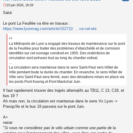
23 juin 2026, 18:28
M
Salut
e
s
s
Le pont La Feuillée va être en travaux :
a
https://www.lyonmag.com/article/152711/ ... ce-cet-ete
g
e
n
La Métropole de Lyon a engagé des travaux de maintenance sur le pont
o
de la Feuillée pour traiter des problèmes d’étanchéité et de corrosion
n
identifiés sur cet ouvrage construit en 1950. Des restrictions de
l
u
circulation sont prévues tout au long du chantier estival.
...
La circulation sera maintenue dans le sens Saint-Paul vers Hôtel de
Ville pendant toute la durée du chantier. En revanche, le sens Hôtel de
Ville vers Saint-Paul sera fermé, avec des déviations mises en place via
les ponts Pont Koenig et Pont Maréchal Juin.
Il faut rapidement trouver des trajets alternatifs au TB11, C 13, C18, et
bus 19 ?
Ah mais non, la circulation est maintenue dans le sens Vx Lyon ->
Presqu'Ile et le bus 19 passera sur le pont Juin.
A+
nanar
"
Si vous ne considérez pas le vélo urbain comme une partie de la