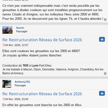
l
M
u
Ce n'est pas vraiment indispensable mais c'est rendu possible par les
e
s
girouettes à diodes couleurs qui sont installées progressivement sur les
s
rames Citadis et d'origine, sur les trolleybus Hess série 2800 et 4900.
a
Pour les 2000, ils ne desservent pas les lignes Tb, et il faudra attendre !
g
au
e
t
n
Auron
o
Passager
n
Cita
l
Re: Restructuration Réseau de Surface 2026
u
04 févr. 2026, 12:57
M
Elles sont couleurs les girouettes sur les 2800 et 4900?
e
s
Je croyais qu'elles étaient justes blanches
s
a
Conducteur de
TER
à
Lyon
Part-Dieu
g
Je me balade à Macon, Dijon, Grenoble, Valence, Avignon, Chambéry, Aix les
e
n
Bains et Annecy
o
au
n
t
Anthony761
l
Passager
u
Cita
Re: Restructuration Réseau de Surface 2026
04 févr. 2026, 23:04
M
En effet les girouettes sont blanche sur les 2800 et 49xx.
e