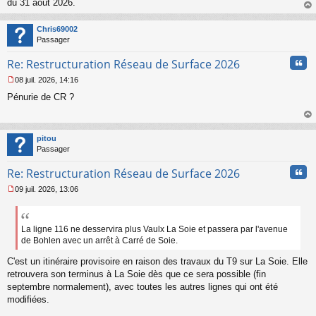
o
du 31 août 2026.
n
au
l
t
Chris69002
u
Passager
Cita
Re: Restructuration Réseau de Surface 2026
08 juil. 2026, 14:16
M
Pénurie de CR ?
e
s
s
au
a
t
pitou
g
Passager
e
n
Cita
Re: Restructuration Réseau de Surface 2026
o
n
09 juil. 2026, 13:06
l
M
u
e
s
s
La ligne 116 ne desservira plus Vaulx La Soie et passera par l'avenue
a
de Bohlen avec un arrêt à Carré de Soie.
g
e
C'est un itinéraire provisoire en raison des travaux du T9 sur La Soie. Elle
n
retrouvera son terminus à La Soie dès que ce sera possible (fin
o
septembre normalement), avec toutes les autres lignes qui ont été
n
modifiées.
l
u