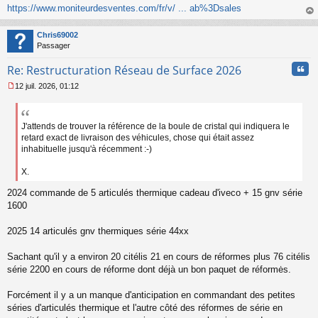
a
https://www.moniteurdesventes.com/fr/v/ ... ab%3Dsales
g
au
e
t
n
Chris69002
o
Passager
n
l
Cita
Re: Restructuration Réseau de Surface 2026
u
12 juil. 2026, 01:12
M
e
s
s
J'attends de trouver la référence de la boule de cristal qui indiquera le
a
retard exact de livraison des véhicules, chose qui était assez
g
inhabituelle jusqu'à récemment :-)
e
n
X.
o
n
2024 commande de 5 articulés thermique cadeau d'iveco + 15 gnv série
l
1600
u
2025 14 articulés gnv thermiques série 44xx
Sachant qu'il y a environ 20 citélis 21 en cours de réformes plus 76 citélis
série 2200 en cours de réforme dont déjà un bon paquet de réformės.
Forcément il y a un manque d'anticipation en commandant des petites
séries d'articulés thermique et l'autre côté des réformes de série en