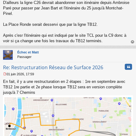
D'ailleurs la ligne C26 devrait abandonner son itinéraire depuis Ambroise
Paré pour passer par Jean Bart et l'itinéraire du 25 jusqu'à Montchat-
Pinel.
La Place Ronde serait desservi que par la ligne TB12.
Après c'esr l'itinéraire qui est indiqué par le site TCL pour la C9 donc à
voir si ça change une fois les travaux du TB12 terminés.
au
t
Échec et Matt
Passager
Cita
Re: Restructuration Réseau de Surface 2026
01 juin 2026, 17:59
M
En fait, il y a une restructuration en 2 étapes : 1re en septembre avec
e
s
TB12 1re partie et 2e phase lorsque TB12 sera en version complète
s
jusqu'à 7 Chemins
a
g
e
n
o
n
l
u