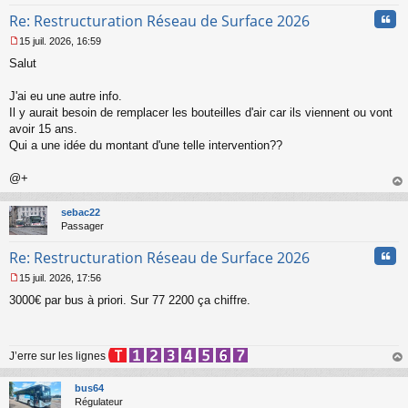
Cita
Re: Restructuration Réseau de Surface 2026
15 juil. 2026, 16:59
M
Salut
e
s
s
J'ai eu une autre info.
a
Il y aurait besoin de remplacer les bouteilles d'air car ils viennent ou vont
g
avoir 15 ans.
e
Qui a une idée du montant d'une telle intervention??
n
o
n
@+
l
au
u
t
sebac22
Passager
Cita
Re: Restructuration Réseau de Surface 2026
15 juil. 2026, 17:56
M
3000€ par bus à priori. Sur 77 2200 ça chiffre.
e
s
s
a
J’erre sur les lignes
g
e
au
n
t
bus64
o
Régulateur