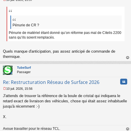
M
e
s
s
a
g
Pénurie de CR ?
e
Pénurie de matériel étant donné qu’on réforme pas mal de Citelis 2200
n
sans qu’ils soient remplacés.
o
n
l
Quels manque d'anticipation, pas assez anticipé de commande de
u
thermique.
au
t
TubeSurf
Passager
Cita
Re: Restructuration Réseau de Surface 2026
10 juil. 2026, 15:56
M
J'attends de trouver la référence de la boule de cristal qui indiquera le
e
s
retard exact de livraison des véhicules, chose qui était assez inhabituelle
s
jusqu'à récemment :-)
a
g
X.
e
n
o
Avoue travailler pour le réseau TCL.