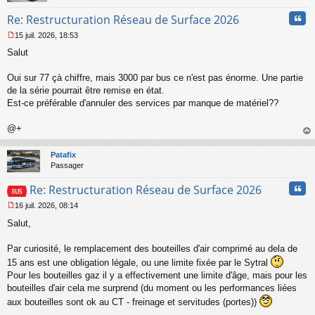
n
l
Cita
Re: Restructuration Réseau de Surface 2026
u
15 juil. 2026, 18:53
M
Salut
e
s
s
Oui sur 77 çà chiffre, mais 3000 par bus ce n'est pas énorme. Une partie
a
de la série pourrait être remise en état.
g
Est-ce préférable d'annuler des services par manque de matériel??
e
n
o
@+
n
au
l
t
Patafix
u
Passager
Cita
Re: Restructuration Réseau de Surface 2026
16 juil. 2026, 08:14
M
Salut,
e
s
s
Par curiosité, le remplacement des bouteilles d'air comprimé au dela de
a
15 ans est une obligation légale, ou une limite fixée par le Sytral
g
Pour les bouteilles gaz il y a effectivement une limite d'âge, mais pour les
e
bouteilles d'air cela me surprend (du moment ou les performances liées
n
o
aux bouteilles sont ok au CT - freinage et servitudes (portes))
n