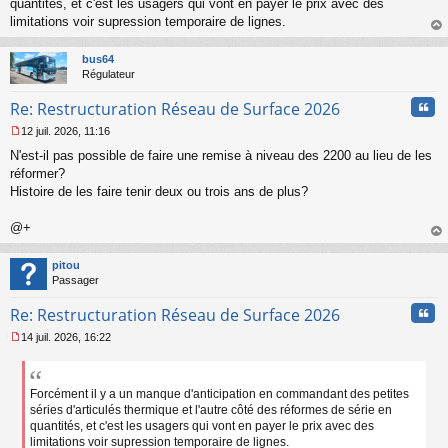
quantités, et c'est les usagers qui vont en payer le prix avec des
limitations voir supression temporaire de lignes.
au
t
bus64
Régulateur
Cita
Re: Restructuration Réseau de Surface 2026
12 juil. 2026, 11:16
M
N'est-il pas possible de faire une remise à niveau des 2200 au lieu de les
e
s
réformer?
s
Histoire de les faire tenir deux ou trois ans de plus?
a
g
@+
e
au
n
t
o
pitou
n
Passager
l
u
Cita
Re: Restructuration Réseau de Surface 2026
14 juil. 2026, 16:22
M
e
s
s
Forcément il y a un manque d'anticipation en commandant des petites
a
séries d'articulés thermique et l'autre côté des réformes de série en
g
quantités, et c'est les usagers qui vont en payer le prix avec des
e
limitations voir supression temporaire de lignes.