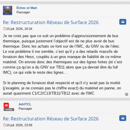
n
au
l
t
Échec et Matt
u
Passager
Cita
Re: Restructuration Réseau de Surface 2026
10 juil. 2026, 18:34
M
Je ne crois pas que ce soit un problème d’approvisionnement de bus
e
s
thermique, puisque justement l’objectif est de ne plus avoir de bus
s
thermique. Donc les achats se font sur de l’IMC, du GNV ou de l’élec.
a
Le vrai problème il me semble, c’est qu’il y a des retards massifs de
g
livraison des Hess, couplés à un gros manque de fiabilité de ce même
e
matériel. On envoie donc des thermiques sur des lignes fortes (et c’est
n
o
comme ça qu’on a du GNV sur TB11 alors que ça devrait être du full
n
IMC), ce qui vide le reste des lignes…
l
u
Si le planning de livraison était respecté et qu’il n’y avait pas la moitié
(j’exagère, je ne connais pas le chiffre exact) du matériel en panne, on
aurait quasiment C1/C2/C13/TB11/TB12 avec de l'IMC
au
t
AdriTCL
Passager
Cita
Re: Restructuration Réseau de Surface 2026
10 juil. 2026, 23:58
M