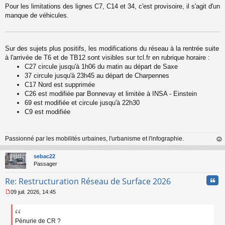
Pour les limitations des lignes C7, C14 et 34, c'est provisoire, il s'agit d'un
manque de véhicules.
Sur des sujets plus positifs, les modifications du réseau à la rentrée suite
à l'arrivée de T6 et de TB12 sont visibles sur tcl.fr en rubrique horaire :
C27 circule jusqu'à 1h06 du matin au départ de Saxe
37 circule jusqu'à 23h45 au départ de Charpennes
C17 Nord est supprimée
C26 est modifiée par Bonnevay et limitée à INSA - Einstein
69 est modifiée et circule jusqu'à 22h30
C9 est modifiée
Passionné par les mobilités urbaines, l'urbanisme et l'infographie.
au
t
sebac22
Passager
Cita
Re: Restructuration Réseau de Surface 2026
09 juil. 2026, 14:45
M
e
s
s
Pénurie de CR ?