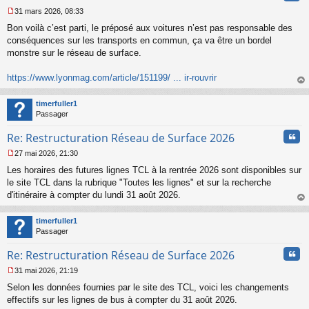
31 mars 2026, 08:33
M
Bon voilà c’est parti, le préposé aux voitures n’est pas responsable des
e
s
conséquences sur les transports en commun, ça va être un bordel
s
monstre sur le réseau de surface.
a
g
https://www.lyonmag.com/article/151199/ ... ir-rouvrir
e
au
n
t
o
timerfuller1
n
Passager
l
u
Cita
Re: Restructuration Réseau de Surface 2026
27 mai 2026, 21:30
M
Les horaires des futures lignes TCL à la rentrée 2026 sont disponibles sur
e
s
le site TCL dans la rubrique "Toutes les lignes" et sur la recherche
s
d'itinéraire à compter du lundi 31 août 2026.
a
au
g
t
timerfuller1
e
Passager
n
o
Cita
Re: Restructuration Réseau de Surface 2026
n
l
31 mai 2026, 21:19
u
M
Selon les données fournies par le site des TCL, voici les changements
e
s
effectifs sur les lignes de bus à compter du 31 août 2026.
s