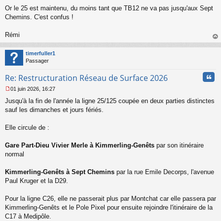
Or le 25 est maintenu, du moins tant que TB12 ne va pas jusqu'aux Sept
Chemins. C'est confus !
Rémi
au
t
timerfuller1
Passager
Cita
Re: Restructuration Réseau de Surface 2026
01 juin 2026, 16:27
M
Jusqu'à la fin de l'année la ligne 25/125 coupée en deux parties distinctes
e
s
sauf les dimanches et jours fériés.
s
a
Elle circule de :
g
e
Gare Part-Dieu Vivier Merle à Kimmerling-Genêts
par son itinéraire
n
o
normal
n
l
Kimmerling-Genêts à Sept Chemins
par la rue Emile Decorps, l'avenue
u
Paul Kruger et la D29.
Pour la ligne C26, elle ne passerait plus par Montchat car elle passera par
Kimmerling-Genêts et le Pole Pixel pour ensuite rejoindre l'itinéraire de la
C17 à Medipôle.