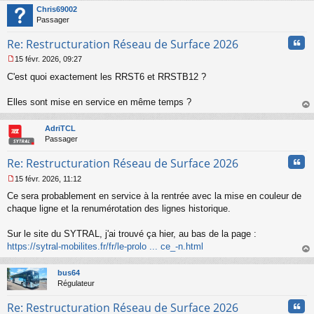
t
n
Chris69002
o
Passager
n
l
Cita
Re: Restructuration Réseau de Surface 2026
u
15 févr. 2026, 09:27
M
C'est quoi exactement les RRST6 et RRSTB12 ?
e
s
s
Elles sont mise en service en même temps ?
a
au
g
t
AdriTCL
e
Passager
n
o
Cita
Re: Restructuration Réseau de Surface 2026
n
l
15 févr. 2026, 11:12
u
M
Ce sera probablement en service à la rentrée avec la mise en couleur de
e
s
chaque ligne et la renumérotation des lignes historique.
s
a
Sur le site du SYTRAL, j'ai trouvé ça hier, au bas de la page :
g
https://sytral-mobilites.fr/fr/le-prolo ... ce_-n.html
e
au
n
t
o
bus64
n
Régulateur
l
u
Cita
Re: Restructuration Réseau de Surface 2026