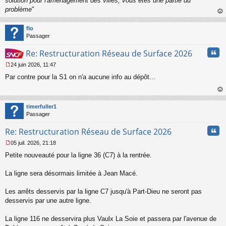
solution pour l'aménagement des villes, vous êtes une partie du
problème
"
au
t
flo
Passager
Cita
Re: Restructuration Réseau de Surface 2026
24 juin 2026, 11:47
M
Par contre pour la S1 on n'a aucune info au dépôt...
e
s
s
au
a
t
timerfuller1
g
Passager
e
n
Cita
Re: Restructuration Réseau de Surface 2026
o
n
05 juil. 2026, 21:18
l
M
u
Petite nouveauté pour la ligne 36 (C7) à la rentrée.
e
s
s
La ligne sera désormais limitée à Jean Macé.
a
g
Les arrêts desservis par la ligne C7 jusqu'à Part-Dieu ne seront pas
e
desservis par une autre ligne.
n
o
n
La ligne 116 ne desservira plus Vaulx La Soie et passera par l'avenue de
l