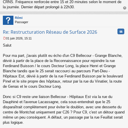
CRNS. Fréquence renforcée entre 15 et 20 minutes selon le moment de
la journée. Dernier départ prolongé à 22h30.
au
t
Rémi
Passager
Cita
Re: Restructuration Réseau de Surface 2026
01 juin 2026, 15:11
M
Salut
e
s
s
Pour ma part, j'avais plutôt eu écho d'un C9 Bellecour - Grange Blanche,
a
dévié à partir de la place de la Reconnaissance pour rejoindre la rue
g
Ferdinand Buisson / le cours Docteur Long, la place Henri et Grange
e
Blanche tandis que le 25 serait raccourci au parcours Part-Dieu -
n
o
Hôpitaux Est, dévié à partir de la rue Ferdinand Buisson par le boulevard
n
Pinel et le site propre des hôpitaux, retour par la rue du Vinatier, la route
l
de Genas et le cours Docteur Long.
u
Donc si C9 reste une liaison Bellecour - Hôpitaux Est via la rue du
Dauphiné et l'avenue Lacassagne, cela sous-entendrait que le 25
disparaîtrait complètement pour éviter le doublon, avec une desserte du
centre de Montchat uniquement par C26 ? Pour C9, c'est un détour quand
même un peu conséquent. A défaut, un passage par la rue Feuillat serait
plus logique.