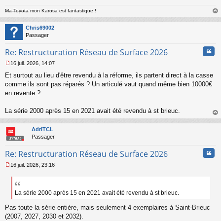
l
u
Ma Toyota
mon Karosa est fantastique !
au
t
Chris69002
Passager
Cita
Re: Restructuration Réseau de Surface 2026
16 juil. 2026, 14:07
M
Et surtout au lieu d'être revendu à la réforme, ils partent direct à la casse
e
s
comme ils sont pas réparés ? Un articulé vaut quand même bien 10000€
s
en revente ?
a
g
La série 2000 après 15 en 2021 avait été revendu à st brieuc.
e
au
n
t
o
AdriTCL
n
Passager
l
u
Cita
Re: Restructuration Réseau de Surface 2026
16 juil. 2026, 23:16
M
e
s
s
La série 2000 après 15 en 2021 avait été revendu à st brieuc.
a
Pas toute la série entière, mais seulement 4 exemplaires à Saint-Brieuc
g
e
(2007, 2027, 2030 et 2032).