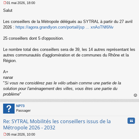
01 mai 2026, 18:00
M
Salut
e
s
s
Les conseillers de la Métropole délégués au SYTRAL à partir du 27 avril
a
2026 :
https://agora.grandlyon.com/portail/jsp ... xnAoTNf6Nv
g
e
25 conseillers dont 5 d'opposition.
n
o
n
Le nombre total des conseillers sera de 39, les 14 autres représentant les
l
autres communautés d'agglomération et de communes du Rhône et la
u
Région.
A+
nanar
"
Si vous ne considérez pas le vélo urbain comme une partie de la
solution pour l'aménagement des villes, vous êtes une partie du
problème
"
au
t
NP73
Passager
Cita
Re: SYTRAL Mobilités les conseillers issus de la
Métropole 2026 - 2032
05 mai 2026, 10:00
M