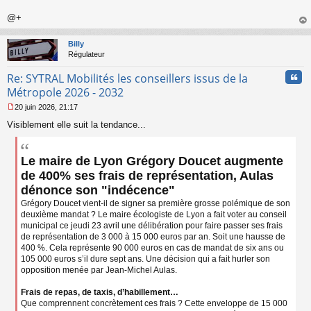
n
o
@+
n
au
l
t
Billy
u
Régulateur
Cita
Re: SYTRAL Mobilités les conseillers issus de la
Métropole 2026 - 2032
20 juin 2026, 21:17
M
Visiblement elle suit la tendance...
e
s
s
a
Le maire de Lyon Grégory Doucet augmente
g
de 400% ses frais de représentation, Aulas
e
dénonce son "indécence"
n
o
Grégory Doucet vient-il de signer sa première grosse polémique de son
n
deuxième mandat ? Le maire écologiste de Lyon a fait voter au conseil
l
municipal ce jeudi 23 avril une délibération pour faire passer ses frais
u
de représentation de 3 000 à 15 000 euros par an. Soit une hausse de
400 %. Cela représente 90 000 euros en cas de mandat de six ans ou
105 000 euros s’il dure sept ans. Une décision qui a fait hurler son
opposition menée par Jean-Michel Aulas.
Frais de repas, de taxis, d’habillement…
Que comprennent concrètement ces frais ? Cette enveloppe de 15 000