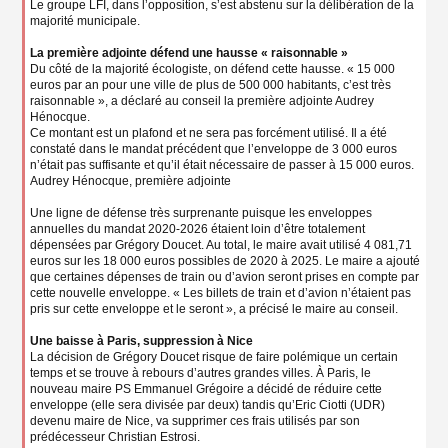
Le groupe LFI, dans l’opposition, s’est abstenu sur la délibération de la
majorité municipale.
La première adjointe défend une hausse « raisonnable »
Du côté de la majorité écologiste, on défend cette hausse. « 15 000
euros par an pour une ville de plus de 500 000 habitants, c’est très
raisonnable », a déclaré au conseil la première adjointe Audrey
Hénocque.
Ce montant est un plafond et ne sera pas forcément utilisé. Il a été
constaté dans le mandat précédent que l’enveloppe de 3 000 euros
n’était pas suffisante et qu’il était nécessaire de passer à 15 000 euros.
Audrey Hénocque, première adjointe
Une ligne de défense très surprenante puisque les enveloppes
annuelles du mandat 2020-2026 étaient loin d’être totalement
dépensées par Grégory Doucet. Au total, le maire avait utilisé 4 081,71
euros sur les 18 000 euros possibles de 2020 à 2025. Le maire a ajouté
que certaines dépenses de train ou d’avion seront prises en compte par
cette nouvelle enveloppe. « Les billets de train et d’avion n’étaient pas
pris sur cette enveloppe et le seront », a précisé le maire au conseil.
Une baisse à Paris, suppression à Nice
La décision de Grégory Doucet risque de faire polémique un certain
temps et se trouve à rebours d’autres grandes villes. À Paris, le
nouveau maire PS Emmanuel Grégoire a décidé de réduire cette
enveloppe (elle sera divisée par deux) tandis qu’Eric Ciotti (UDR)
devenu maire de Nice, va supprimer ces frais utilisés par son
prédécesseur Christian Estrosi.