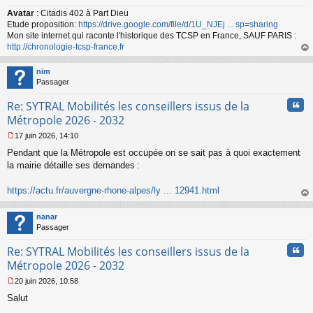
u
Avatar
: Citadis 402 à Part Dieu
Etude proposition:
https://drive.google.com/file/d/1U_NJEj ... sp=sharing
Mon site internet qui raconte l'historique des TCSP en France, SAUF PARIS :
http://chronologie-tcsp-france.fr
au
t
nim
Passager
Cita
Re: SYTRAL Mobilités les conseillers issus de la
Métropole 2026 - 2032
17 juin 2026, 14:10
M
Pendant que la Métropole est occupée on se sait pas à quoi exactement
e
s
la mairie détaille ses demandes :
s
a
https://actu.fr/auvergne-rhone-alpes/ly ... 12941.html
g
au
e
t
n
nanar
o
Passager
n
Cita
l
Re: SYTRAL Mobilités les conseillers issus de la
u
Métropole 2026 - 2032
20 juin 2026, 10:58
M
Salut
e
s