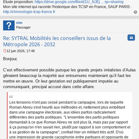
Etude proposition:
https://drive.google.com/file/d/1U_NJEj ... sp=sharing
Mon site internet qui raconte l'historique des TCSP en France, SAUF PARIS :
http://chronologie-tcsp-france.fr
au
t
nim
Passager
Cita
Re: SYTRAL Mobilités les conseillers issus de la
Métropole 2026 - 2032
12 juin 2026, 17:46
M
Bonjour,
e
s
s
C’est effectivement possible puisque les grands projets irréalistes d’Aulas
a
gênaient beaucoup la majorité aux entournures maintenant qu’il faut les
g
mettre en œuvre. Or leur gestation est publiquement imputée au
e
communiquant, principal accusé dans cette affaire.
n
o
n
l
Les tensions n'ont pas cessé pendant la campagne, lors de laquelle
u
Roman Abreu s'est heurté aux méthodes et, nettement plus embêtant
dans une campagne électorale, aux idées parfois radicalement
différentes des partis politiques. "L'ensemble des partis politiques
demandait à ce que Roman Abreu ne soit plus là, mais pas par rapport
à ça puisqu'on n'en savait rien, plutôt par rapport à son comportement et
à sa gestion de la campagne", confiait hier un militant très actif. D'où
une impression de grande cacophonie entre partisans et opposants de