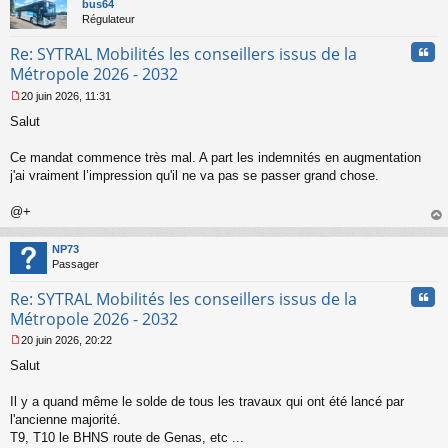
t
bus64
Régulateur
Cita
Re: SYTRAL Mobilités les conseillers issus de la
Métropole 2026 - 2032
20 juin 2026, 11:31
M
Salut
e
s
s
Ce mandat commence très mal. A part les indemnités en augmentation
a
j'ai vraiment l’impression qu'il ne va pas se passer grand chose.
g
e
@+
n
o
au
n
t
NP73
l
Passager
u
Cita
Re: SYTRAL Mobilités les conseillers issus de la
Métropole 2026 - 2032
20 juin 2026, 20:22
M
Salut
e
s
s
Il y a quand même le solde de tous les travaux qui ont été lancé par
a
l'ancienne majorité.
g
T9, T10 le BHNS route de Genas, etc ...
e