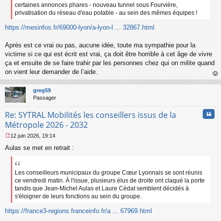
certaines annonces phares - nouveau tunnel sous Fourvière,
privatisation du réseau d'eau potable - au sein des mêmes équipes !
https://mesinfos.fr/69000-lyon/a-lyon-l ... 32867.html
Après est ce vrai ou pas, aucune idée, toute ma sympathie pour la
victime si ce qui est écrit est vrai, ça doit être horrible à cet âge de vivre
ça et ensuite de se faire trahir par les personnes chez qui on milite quand
on vient leur demander de l’aide.
au
t
greg59
Passager
Cita
Re: SYTRAL Mobilités les conseillers issus de la
Métropole 2026 - 2032
12 juin 2026, 19:14
M
Aulas se met en retrait :
e
s
s
a
Les conseilleurs municipaux du groupe Cœur Lyonnais se sont réunis
g
ce vendredi matin. À l'issue, plusieurs élus de droite ont claqué la porte
e
tandis que Jean-Michel Aulas et Laure Cédat semblent décidés à
n
s'éloigner de leurs fonctions au sein du groupe.
o
n
https://france3-regions.franceinfo.fr/a ... 67969.html
l