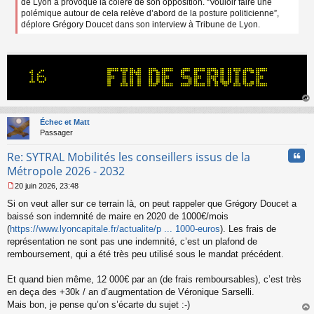
de Lyon a provoqué la colère de son opposition. “Vouloir faire une
polémique autour de cela relève d’abord de la posture politicienne”,
déplore Grégory Doucet dans son interview à Tribune de Lyon.
au
t
Échec et Matt
Passager
Cita
Re: SYTRAL Mobilités les conseillers issus de la
Métropole 2026 - 2032
20 juin 2026, 23:48
M
Si on veut aller sur ce terrain là, on peut rappeler que Grégory Doucet a
e
s
baissé son indemnité de maire en 2020 de 1000€/mois
s
(
https://www.lyoncapitale.fr/actualite/p ... 1000-euros
). Les frais de
a
représentation ne sont pas une indemnité, c’est un plafond de
g
remboursement, qui a été très peu utilisé sous le mandat précédent.
e
n
o
Et quand bien même, 12 000€ par an (de frais remboursables), c’est très
n
en deça des +30k / an d’augmentation de Véronique Sarselli.
l
Mais bon, je pense qu’on s’écarte du sujet :-)
u