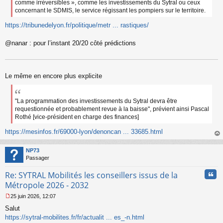
comme irréversibles », comme les investissements du Sytral ou ceux
concernant le SDMIS, le service régissant les pompiers sur le territoire.
https://tribunedelyon.fr/politique/metr ... rastiques/
@nanar : pour l’instant 20/20 côté prédictions
Le même en encore plus explicite
"La programmation des investissements du Sytral devra être
requestionnée et probablement revue à la baisse", prévient ainsi Pascal
Rothé [vice-président en charge des finances]
https://mesinfos.fr/69000-lyon/denoncan ... 33685.html
au
t
NP73
Passager
Cita
Re: SYTRAL Mobilités les conseillers issus de la
Métropole 2026 - 2032
25 juin 2026, 12:07
M
Salut
e
s
https://sytral-mobilites.fr/fr/actualit ... es_-n.html