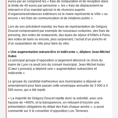
euros par an comprend les « frais de restauration et de réception dans
la limite de 40 euros par personne », les « frais de déplacement ne
relevant ni d’un mandat spécial ni de réunions auprès
d’organismes/instances extérieurs où le maire représente la Ville » ou
encore « les frais de communication et de relations public ».
Lors de son précédent mandat, les frais de représentation de Grégory
Doucet comprenaient par exemple de nouveaux costumes, des frais de
pressing, des notes de restaurants, des taxes de séjour d’hôtels à Paris,
des notes de taxis ou encore, plus surprenant, l’achat d’un poncho et
d’un surpantalon de ville pour faire du vélo.
« Une augmentation outrancière et indécente », déplore Jean-Michel
Aulas
Le principal groupe d’opposition a largement dénoncé ce choix du
maire de Lyon ce jeudi lors du conseil municipal. Jean-Michel Aulas
(Cœur Lyonnais) a déploré une « augmentation outrancière et
indécente ».
Le groupe du candidat malheureux aux municipales a déposé un
amendement pour faire passer cette enveloppe annuelle de 3 000 à 3
500 euros, qui a été rejeté.
« La majorité de Grégory Doucet rejette donc la sobriété, avec une
hausse de +400%, et la transparence, en refusant d’inscrire une
présentation obligatoire du détail des frais chaque année », a aussi
commenté sur X le conseiller d’opposition Loic Terrenes.