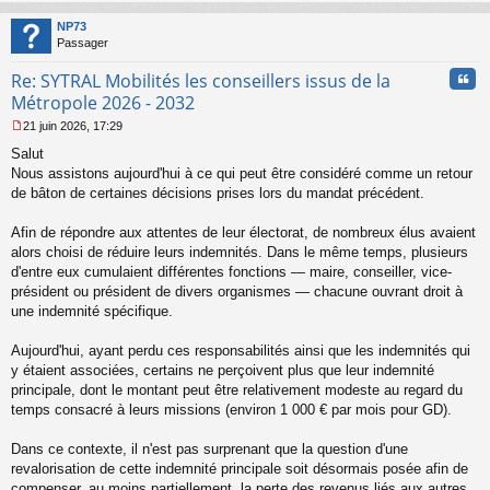
au
t
NP73
Passager
Cita
Re: SYTRAL Mobilités les conseillers issus de la
Métropole 2026 - 2032
21 juin 2026, 17:29
M
Salut
e
s
Nous assistons aujourd'hui à ce qui peut être considéré comme un retour
s
de bâton de certaines décisions prises lors du mandat précédent.
a
g
Afin de répondre aux attentes de leur électorat, de nombreux élus avaient
e
alors choisi de réduire leurs indemnités. Dans le même temps, plusieurs
n
o
d'entre eux cumulaient différentes fonctions — maire, conseiller, vice-
n
président ou président de divers organismes — chacune ouvrant droit à
l
une indemnité spécifique.
u
Aujourd'hui, ayant perdu ces responsabilités ainsi que les indemnités qui
y étaient associées, certains ne perçoivent plus que leur indemnité
principale, dont le montant peut être relativement modeste au regard du
temps consacré à leurs missions (environ 1 000 € par mois pour GD).
Dans ce contexte, il n'est pas surprenant que la question d'une
revalorisation de cette indemnité principale soit désormais posée afin de
compenser, au moins partiellement, la perte des revenus liés aux autres