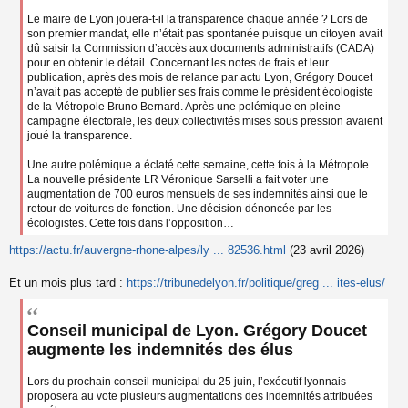
Le maire de Lyon jouera-t-il la transparence chaque année ? Lors de
son premier mandat, elle n’était pas spontanée puisque un citoyen avait
dû saisir la Commission d’accès aux documents administratifs (CADA)
pour en obtenir le détail. Concernant les notes de frais et leur
publication, après des mois de relance par actu Lyon, Grégory Doucet
n’avait pas accepté de publier ses frais comme le président écologiste
de la Métropole Bruno Bernard. Après une polémique en pleine
campagne électorale, les deux collectivités mises sous pression avaient
joué la transparence.
Une autre polémique a éclaté cette semaine, cette fois à la Métropole.
La nouvelle présidente LR Véronique Sarselli a fait voter une
augmentation de 700 euros mensuels de ses indemnités ainsi que le
retour de voitures de fonction. Une décision dénoncée par les
écologistes. Cette fois dans l’opposition…
https://actu.fr/auvergne-rhone-alpes/ly ... 82536.html
(23 avril 2026)
Et un mois plus tard :
https://tribunedelyon.fr/politique/greg ... ites-elus/
Conseil municipal de Lyon. Grégory Doucet
augmente les indemnités des élus
Lors du prochain conseil municipal du 25 juin, l’exécutif lyonnais
proposera au vote plusieurs augmentations des indemnités attribuées