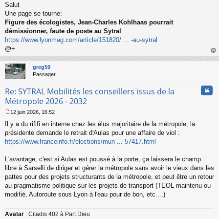
Salut
e
s
Une page se tourne:
s
Figure des écologistes, Jean-Charles Kohlhaas pourrait
a
démissionner, faute de poste au Sytral
g
https://www.lyonmag.com/article/151820/ ... -au-sytral
e
@+
n
o
au
n
t
greg59
l
Passager
u
Cita
Re: SYTRAL Mobilités les conseillers issus de la
Métropole 2026 - 2032
12 juin 2026, 16:52
M
Il y a du rififi en interne chez les élus majoritaire de la métropole, la
e
s
présidente demande le retrait d'Aulas pour une affaire de viol :
s
https://www.franceinfo.fr/elections/mun ... 57417.html
a
g
L'avantage, c'est si Aulas est poussé à la porte, ça laissera le champ
e
libre à Sarselli de diriger et gérer la métropole sans avoir le vieux dans les
n
o
pattes pour des projets structurants de la métropole, et peut être un retour
n
au pragmatisme politique sur les projets de transport (TEOL maintenu ou
l
modifié, Autoroute sous Lyon à l'eau pour de bon, etc....)
u
Avatar
: Citadis 402 à Part Dieu