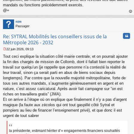
mandats ou fonctions précédemment exercés.
@+
au
t
nim
Passager
Cita
Re: SYTRAL Mobilités les conseillers issus de la
Métropole 2026 - 2032
22 juin 2026, 09:13
M
Tout ceci explique la situation côté mairie centrale, et on pourrait ajouter
e
s
la fin des chargés de mission de Collomb, dont il fallait bien reporter le
s
travail sur quelqu’un (je rappelle que personne n’a contesté la réalité de
a
leur travail, sinon ça serait parti en abus de biens sociaux depuis
g
longtemps). Par contre que la nouvelle majorité métropolitaine, forte de
e
tous ses autres mandats, s’augmente généreusement en argent et en
n
o
nature, c’est assez caricatural. Après avoir fait campagne sur “on est
n
riches on travaillera gratis” (JMA).
l
Et on arrive à l’étape où on explique que finalement il n’y a pas d’argent
u
magique (la faute aux zécolos qui ont tout gaspillé côté Sytral et
pompiers au lieu de financer l’enseignement privé), et que donc il est
urgent de tout sabrer
la présidente, estimant hériter d’« engagements financiers souhaités