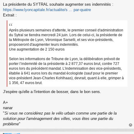
s
La présidente du SYTRAL souhaite augmenter ses indemnités :
a
https://www.lyoncapitale.fr/actualite/s ... par-quatre
g
Extrait :
e
n
o
n
Après plusieurs semaines d'attente, le premier conseil d'administration
l
du Sytral se tiendra mercredi 24 juin. Lors de celui-ci, la présidente de
u
la Métropole de Lyon, Véronique Sarselli, et ses vice-présidents,
proposeront d'augmenter leurs indemnités.
Une augmentation de 2 150 euros
Selon les informations de Tribune de Lyon, la délibération prévoit de
porter l’indemnité de la présidente à 2 877,37 euros brut, contre 727
euros lors du précédent mandat. L'indemnisation des vice-présidents,
établie à 641 euros lors du mandat écologiste (sauf pour le premier
vice-président Jean-Charles Kohlhaas), devrait, quant à elle, grimper à
1 356, 47 euros brut.
J'espère qu'elle a l'intention de bosser, dans le bon sens.
A+
nanar
"
Si vous ne considérez pas le vélo urbain comme une partie de la
solution pour l'aménagement des villes, vous êtes une partie du
problème
"
au