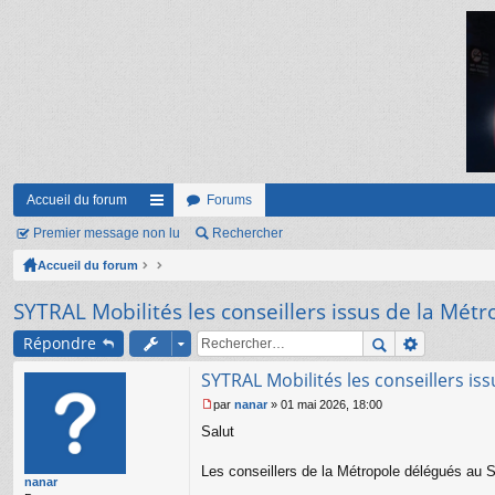
Accueil du forum
Forums
Premier message non lu
ac
Rechercher
Accueil du forum
co
ur
SYTRAL Mobilités les conseillers issus de la Mét
ci
Répondre
s
SYTRAL Mobilités les conseillers is
par
nanar
»
01 mai 2026, 18:00
M
Salut
e
s
s
Les conseillers de la Métropole délégués au S
nanar
a