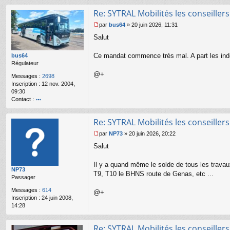
ar
Re: SYTRAL Mobilités les conseiller
par
bus64
»
20 juin 2026, 11:31
M
Salut
e
s
s
Ce mandat commence très mal. A part les inde
bus64
a
Régulateur
g
@+
Messages :
2698
e
Inscription :
12 nov. 2004,
n
09:30
o
Contact :
n
l
o
u
nt
Re: SYTRAL Mobilités les conseiller
ac
te
par
NP73
»
20 juin 2026, 20:22
r
M
Salut
b
e
u
s
s6
s
Il y a quand même le solde de tous les travaux
NP73
4
a
T9, T10 le BHNS route de Genas, etc ...
Passager
g
e
Messages :
614
@+
n
Inscription :
24 juin 2008,
o
14:28
n
l
u
Re: SYTRAL Mobilités les conseiller