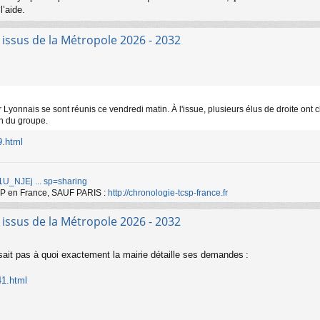
l’aide.
s issus de la Métropole 2026 - 2032
yonnais se sont réunis ce vendredi matin. À l'issue, plusieurs élus de droite ont 
in du groupe.
9.html
d/1U_NJEj ... sp=sharing
TCSP en France, SAUF PARIS :
http://chronologie-tcsp-france.fr
s issus de la Métropole 2026 - 2032
ait pas à quoi exactement la mairie détaille ses demandes :
41.html