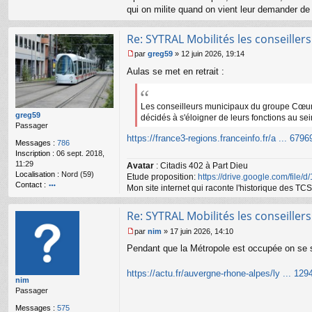
qui on milite quand on vient leur demander de 
Re: SYTRAL Mobilités les conseiller
par
greg59
»
12 juin 2026, 19:14
M
Aulas se met en retrait :
e
s
s
a
Les conseilleurs municipaux du groupe Cœur L
g
greg59
décidés à s'éloigner de leurs fonctions au se
e
Passager
n
https://france3-regions.franceinfo.fr/a ... 6796
Messages :
786
o
Inscription :
06 sept. 2018,
n
11:29
Avatar
: Citadis 402 à Part Dieu
l
Localisation :
Nord (59)
Etude proposition:
https://drive.google.com/file/
u
Contact :
Mon site internet qui raconte l'historique des 
o
nt
Re: SYTRAL Mobilités les conseiller
ac
te
par
nim
»
17 juin 2026, 14:10
r
M
Pendant que la Métropole est occupée on se s
gr
e
e
s
g
s
https://actu.fr/auvergne-rhone-alpes/ly ... 129
59
nim
a
Passager
g
e
Messages :
575
n