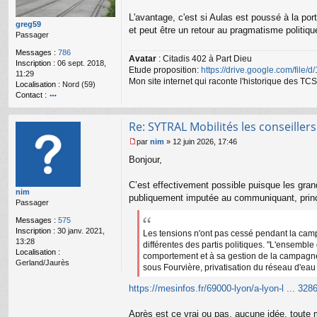
s
a
L'avantage, c'est si Aulas est poussé à la port
g
greg59
et peut être un retour au pragmatisme politiqu
e
Passager
n
Messages :
786
o
Avatar
: Citadis 402 à Part Dieu
Inscription :
06 sept. 2018,
n
Etude proposition:
https://drive.google.com/file/
11:29
l
Mon site internet qui raconte l'historique des 
Localisation :
Nord (59)
u
Contact :
o
nt
Re: SYTRAL Mobilités les conseiller
ac
te
par
nim
»
12 juin 2026, 17:46
r
M
Bonjour,
gr
e
e
s
g
s
C’est effectivement possible puisque les grand
nim
59
a
publiquement imputée au communiquant, princi
Passager
g
e
Messages :
575
n
Inscription :
30 janv. 2021,
Les tensions n'ont pas cessé pendant la cam
o
13:28
différentes des partis politiques. "L'ensemble
n
Localisation :
comportement et à sa gestion de la campagne"
l
Gerland/Jaurès
u
sous Fourvière, privatisation du réseau d'ea
https://mesinfos.fr/69000-lyon/a-lyon-l ... 328
Après est ce vrai ou pas, aucune idée, toute ma