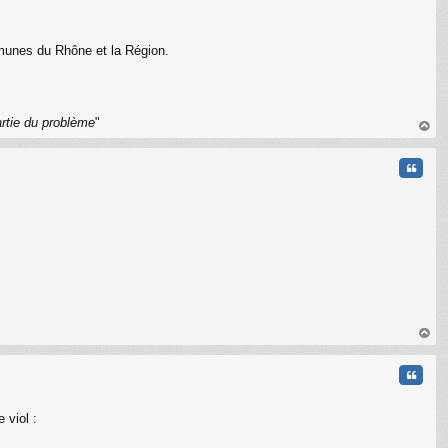
mmunes du Rhône et la Région.
C
artie du problème
"
au
t
Citati
au
t
Citati
 viol :