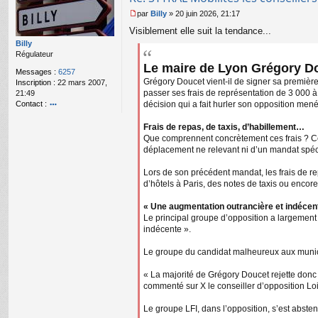
par
Billy
»
20 juin 2026, 21:17
M
Visiblement elle suit la tendance...
e
s
Billy
s
Régulateur
a
Le maire de Lyon Grégory Do
Messages :
6257
g
Grégory Doucet vient-il de signer sa première
Inscription :
22 mars 2007,
e
passer ses frais de représentation de 3 000 
21:49
n
Contact :
décision qui a fait hurler son opposition men
o
o
n
nt
Frais de repas, de taxis, d’habillement…
l
ac
Que comprennent concrètement ces frais ? Cet
u
te
déplacement ne relevant ni d’un mandat spécia
r
Bi
Lors de son précédent mandat, les frais de 
lly
d’hôtels à Paris, des notes de taxis ou encore
« Une augmentation outrancière et indécen
Le principal groupe d’opposition a largement
indécente ».
Le groupe du candidat malheureux aux munici
« La majorité de Grégory Doucet rejette donc 
commenté sur X le conseiller d’opposition Lo
Le groupe LFI, dans l’opposition, s’est absten