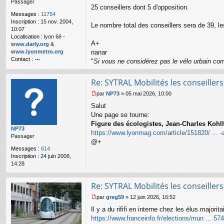
Passager
g
25 conseillers dont 5 d'opposition.
e
Messages :
11754
n
Inscription :
15 nov. 2004,
o
Le nombre total des conseillers sera de 39, 
10:07
n
Localisation :
lyon 6è -
l
A+
www.darly.org
&
u
www.lyonmetro.org
nanar
Contact :
"
Si vous ne considérez pas le vélo urbain com
o
nt
Re: SYTRAL Mobilités les conseiller
ac
te
par
NP73
»
05 mai 2026, 10:00
r
M
n
Salut
e
a
s
Une page se tourne:
n
s
Figure des écologistes, Jean-Charles Kohlh
ar
NP73
a
https://www.lyonmag.com/article/151820/ ... -a
Passager
g
@+
e
Messages :
614
n
Inscription :
24 juin 2008,
o
14:28
n
l
u
Re: SYTRAL Mobilités les conseiller
par
greg59
»
12 juin 2026, 16:52
M
Il y a du rififi en interne chez les élus majori
e
s
https://www.franceinfo.fr/elections/mun ... 57