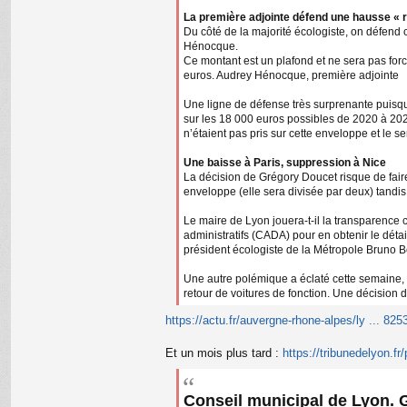
La première adjointe défend une hausse « 
Du côté de la majorité écologiste, on défend 
Hénocque.
Ce montant est un plafond et ne sera pas forc
euros. Audrey Hénocque, première adjointe
Une ligne de défense très surprenante puisqu
sur les 18 000 euros possibles de 2020 à 2025
n’étaient pas pris sur cette enveloppe et le se
Une baisse à Paris, suppression à Nice
La décision de Grégory Doucet risque de fair
enveloppe (elle sera divisée par deux) tandis
Le maire de Lyon jouera-t-il la transparence
administratifs (CADA) pour en obtenir le déta
président écologiste de la Métropole Bruno B
Une autre polémique a éclaté cette semaine, 
retour de voitures de fonction. Une décision 
https://actu.fr/auvergne-rhone-alpes/ly ... 825
Et un mois plus tard :
https://tribunedelyon.fr/p
Conseil municipal de Lyon. 