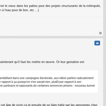
voir le vieux dans les pattes pour des projets structurants de la métropole,
à l'eau pour de bon, etc....)
C
au
t
Citati
intenant qu’il faut les mettre en œuvre. Or leur gestation est
s embêtant dans une campagne électorale, aux idées parfois radicalement
rapport à ça puisqu'on n'en savait rien, plutôt par rapport à son
ntre partisans et opposants de certaines annonces phares - nouveau tunnel
à cet âge de vivre ça et ensuite de se faire trahir par les personnes chez