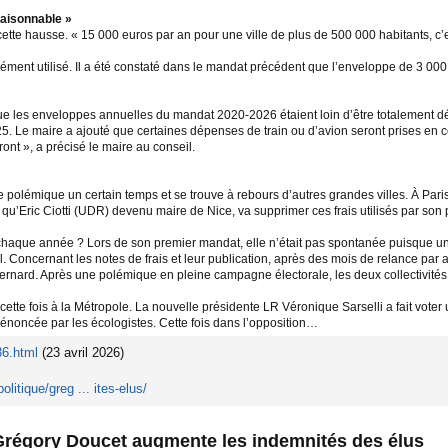
raisonnable »
cette hausse. « 15 000 euros par an pour une ville de plus de 500 000 habitants, c’
ément utilisé. Il a été constaté dans le mandat précédent que l’enveloppe de 3 000 e
e les enveloppes annuelles du mandat 2020-2026 étaient loin d’être totalement dép
. Le maire a ajouté que certaines dépenses de train ou d’avion seront prises en co
ront », a précisé le maire au conseil.
e polémique un certain temps et se trouve à rebours d’autres grandes villes. À Pa
 qu’Eric Ciotti (UDR) devenu maire de Nice, va supprimer ces frais utilisés par son
 chaque année ? Lors de son premier mandat, elle n’était pas spontanée puisque u
il. Concernant les notes de frais et leur publication, après des mois de relance pa
ernard. Après une polémique en pleine campagne électorale, les deux collectivités
cette fois à la Métropole. La nouvelle présidente LR Véronique Sarselli a fait vot
dénoncée par les écologistes. Cette fois dans l’opposition…
36.html
(23 avril 2026)
olitique/greg ... ites-elus/
Grégory Doucet augmente les indemnités des élus