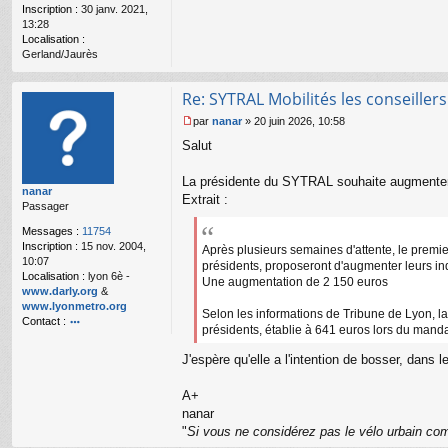
Inscription :
30 janv. 2021,
o
13:28
n
Localisation :
l
Gerland/Jaurès
u
Re: SYTRAL Mobilités les conseiller
par
nanar
»
20 juin 2026, 10:58
M
Salut
e
s
s
La présidente du SYTRAL souhaite augmenter
nanar
a
Extrait :
Passager
g
e
Messages :
11754
n
Inscription :
15 nov. 2004,
Après plusieurs semaines d'attente, le premier
o
10:07
présidents, proposeront d'augmenter leurs in
n
Localisation :
lyon 6è -
Une augmentation de 2 150 euros
l
www.darly.org
&
u
www.lyonmetro.org
Selon les informations de Tribune de Lyon, la
Contact :
présidents, établie à 641 euros lors du manda
o
nt
J'espère qu'elle a l'intention de bosser, dans 
ac
te
A+
r
nanar
n
a
"
Si vous ne considérez pas le vélo urbain com
n