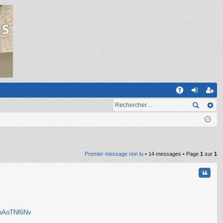
R
A
on
ns
Q
ne
cri
xi
pti
on
on
Premier message non lu
• 14 messages • Page
1
sur
1
Citati
 xnAoTNf6Nv