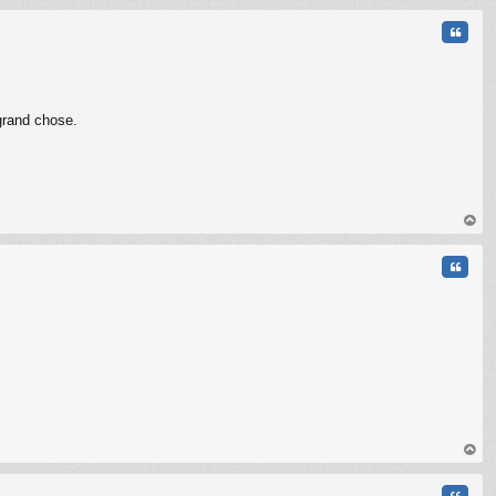
au
t
Citati
grand chose.
C
au
t
Citati
au
t
Citati