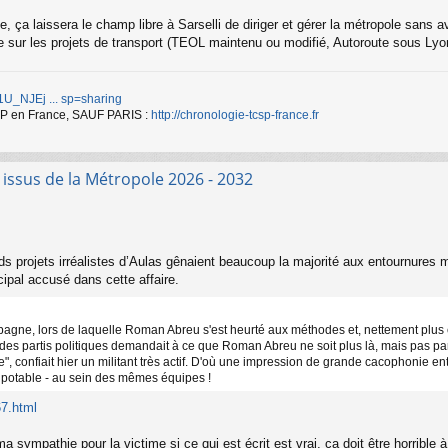
e, ça laissera le champ libre à Sarselli de diriger et gérer la métropole sans a
e sur les projets de transport (TEOL maintenu ou modifié, Autoroute sous Lyon 
d/1U_NJEj ... sp=sharing
TCSP en France, SAUF PARIS :
http://chronologie-tcsp-france.fr
s issus de la Métropole 2026 - 2032
s projets irréalistes d’Aulas gênaient beaucoup la majorité aux entournures ma
pal accusé dans cette affaire.
pagne, lors de laquelle Roman Abreu s'est heurté aux méthodes et, nettement plu
 des partis politiques demandait à ce que Roman Abreu ne soit plus là, mais pas par 
, confiait hier un militant très actif. D'où une impression de grande cacophonie e
u potable - au sein des mêmes équipes !
67.html
 sympathie pour la victime si ce qui est écrit est vrai, ça doit être horrible 