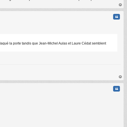
au
t
Citati
claqué la porte tandis que Jean-Michel Aulas et Laure Cédat semblent
C
au
t
Citati