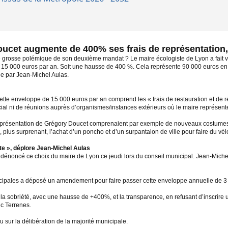
ucet augmente de 400% ses frais de représentation
 grosse polémique de son deuxième mandat ? Le maire écologiste de Lyon a fait vot
à 15 000 euros par an. Soit une hausse de 400 %. Cela représente 90 000 euros en
ée par Jean-Michel Aulas.
te enveloppe de 15 000 euros par an comprend les « frais de restauration et de réc
l ni de réunions auprès d’organismes/instances extérieurs où le maire représente l
représentation de Grégory Doucet comprenaient par exemple de nouveaux costumes, d
, plus surprenant, l’achat d’un poncho et d’un surpantalon de ville pour faire du vél
te », déplore Jean-Michel Aulas
 dénoncé ce choix du maire de Lyon ce jeudi lors du conseil municipal. Jean-Mich
pales a déposé un amendement pour faire passer cette enveloppe annuelle de 3 00
la sobriété, avec une hausse de +400%, et la transparence, en refusant d’inscrire u
ic Terrenes.
u sur la délibération de la majorité municipale.