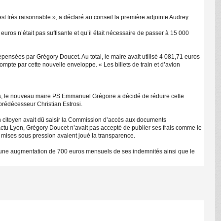
est très raisonnable », a déclaré au conseil la première adjointe Audrey
uros n’était pas suffisante et qu’il était nécessaire de passer à 15 000
ensées par Grégory Doucet. Au total, le maire avait utilisé 4 081,71 euros
mpte par cette nouvelle enveloppe. « Les billets de train et d’avion
ris, le nouveau maire PS Emmanuel Grégoire a décidé de réduire cette
 prédécesseur Christian Estrosi.
n citoyen avait dû saisir la Commission d’accès aux documents
r actu Lyon, Grégory Doucet n’avait pas accepté de publier ses frais comme le
 mises sous pression avaient joué la transparence.
er une augmentation de 700 euros mensuels de ses indemnités ainsi que le