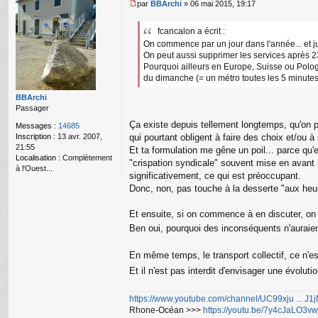
te
par
BBArchi
»
06 mai 2015, 19:17
r
M
a
e
fcancalon a écrit :
m
s
a
On commence par un jour dans l'année... et j
s
ur
a
On peut aussi supprimer les services après 2
y
g
Pourquoi ailleurs en Europe, Suisse ou Pologn
e
du dimanche (= un métro toutes les 5 minutes
n
o
BBArchi
n
Passager
l
Ça existe depuis tellement longtemps, qu'on p
Messages :
14685
u
Inscription :
13 avr. 2007,
qui pourtant obligent à faire des choix et/ou à
21:55
Et ta formulation me gêne un poil... parce qu'
Localisation :
Complètement
"crispation syndicale" souvent mise en avant 
à l'Ouest...
significativement, ce qui est préoccupant.
Donc, non, pas touche à la desserte "aux heure
Et ensuite, si on commence à en discuter, on 
Ben oui, pourquoi des inconséquents n'auraien
En même temps, le transport collectif, ce n'e
Et il n'est pas interdit d'envisager une évolut
https://www.youtube.com/channel/UC99xju ... J
Rhone-Océan >>>
https://youtu.be/7y4cJaLO3vw