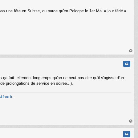
pas une fête en Suisse, ou parce qu'en Pologne le 1er Mai = jour férié =
au
t
Citati
 ça fait tellement longtemps qu'on ne peut pas dire qu'il s'agisse d'un
 prolongations de service en soirée...).
t.free.fr
.
C
au
t
Citati