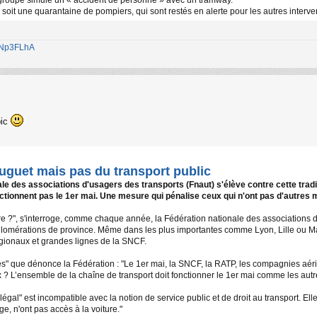
 soit une quarantaine de pompiers, qui sont restés en alerte pour les autres interve
1jNp3FLhA
pic
 muguet mais pas du transport public
 des associations d'usagers des transports (Fnaut) s'élève contre cette tradit
ctionnent pas le 1er mai. Une mesure qui pénalise ceux qui n'ont pas d'autres
voiture ?", s'interroge, comme chaque année, la Fédération nationale des associati
lomérations de province. Même dans les plus importantes comme Lyon, Lille ou Marse
égionaux et grandes lignes de la SNCF.
 que dénonce la Fédération : "Le 1er mai, la SNCF, la RATP, les compagnies aérie
 ? L’ensemble de la chaîne de transport doit fonctionner le 1er mai comme les autre
gal" est incompatible avec la notion de service public et de droit au transport. Ell
e, n'ont pas accès à la voiture."