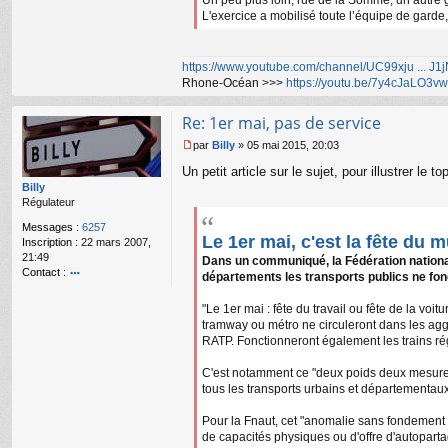
L'exercice a mobilisé toute l’équipe de garde,
https://www.youtube.com/channel/UC99xju ... J
Rhone-Océan >>>
https://youtu.be/7y4cJaLO3vw
Re: 1er mai, pas de service
par
Billy
»
05 mai 2015, 20:03
M
Un petit article sur le sujet, pour illustrer le to
e
s
Billy
s
Régulateur
a
Messages :
6257
g
Le 1er mai, c'est la fête du
Inscription :
22 mars 2007,
e
21:49
Dans un communiqué, la Fédération nationale
n
Contact :
o
départements les transports publics ne fon
o
n
nt
l
"Le 1er mai : fête du travail ou fête de la 
ac
u
tramway ou métro ne circuleront dans les agg
te
RATP. Fonctionneront également les trains r
r
Bi
C'est notamment ce "deux poids deux mesures"
lly
tous les transports urbains et départementaux
Pour la Fnaut, cet "anomalie sans fondement lé
de capacités physiques ou d'offre d'autopartag