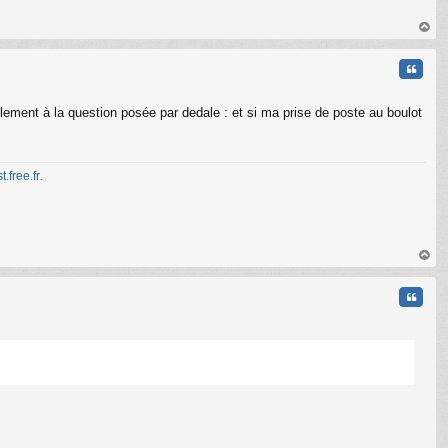
au
t
Citati
lement à la question posée par dedale : et si ma prise de poste au boulot
t.free.fr
.
C
au
t
Citati