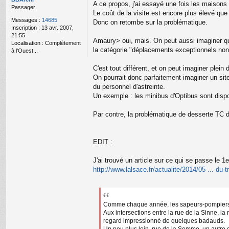
A ce propos, j'ai essayé une fois les maisons
n
Passager
Le coût de la visite est encore plus élevé que
l
Messages :
14685
Donc on retombe sur la problématique.
u
Inscription :
13 avr. 2007,
21:55
Amaury> oui, mais. On peut aussi imaginer qu
Localisation :
Complètement
la catégorie "déplacements exceptionnels no
à l'Ouest...
C'est tout différent, et on peut imaginer plein 
On pourrait donc parfaitement imaginer un site
du personnel d'astreinte.
Un exemple : les minibus d'Optibus sont disponib
Par contre, la problématique de desserte TC du
EDIT :
J'ai trouvé un article sur ce qui se passe le 
http://www.lalsace.fr/actualite/2014/05 ... du
Comme chaque année, les sapeurs-pompiers de 
Aux intersections entre la rue de la Sinne, l
regard impressionné de quelques badauds.
Un peu plus loin, rue de la Somme, un autre