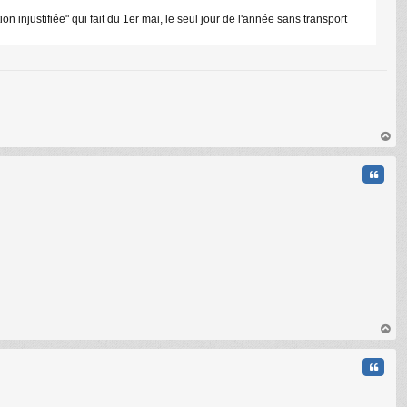
 injustifiée" qui fait du 1er mai, le seul jour de l'année sans transport
au
t
Citati
C
au
t
Citati