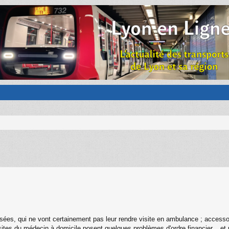
isées, qui ne vont certainement pas leur rendre visite en ambulance ; accesso
ites du médecin à domicile posent quelques problèmes d'ordre financier... et 