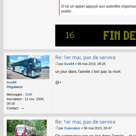
D’où un appel appuyé aux autorités organisatri
public.
Re: 1er mai, pas de service
par
bus64
»
06 mai 2015, 08:25
M
un jour dans l'année c'est pas la mort.
e
s
s
@+
bus64
a
Régulateur
g
Messages :
2698
e
Inscription :
12 nov. 2004,
n
09:30
o
Contact :
n
l
o
u
nt
Re: 1er mai, pas de service
ac
te
par
fcancalon
»
06 mai 2015, 09:47
r
M
On commence par un jour dans l'année... et ju
b