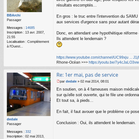
g
résultats escomptés...
e
n
o
BBArchi
En gros : le truc entre l'intervention du SAMU 
n
Passager
aux services d'urgence sans pour autant déran
l
Messages :
14685
u
Inscription :
13 avr. 2007,
Donc, en attendant une hypothétique réforme
21:55
Ils attendent le lendemain ?
Localisation :
Complètement
à l'Ouest...
https://www.youtube.com/channel/UC99xju ... J
Rhone-Océan >>>
https://youtu.be/7y4cJaLO3vw
Re: 1er mai, pas de service
par
dedale
»
02 mai 2014, 08:01
M
En soutien, on à 4 fameuses maison médicale d
e
s
sur qu'elle soit ouverte, qui te file une ordon
s
Et tout sa, à pieds...
a
g
En fait, il faut avouer que le problème ce pose 
e
n
dedale
o
Conclusion : Oui, ils attendent le lendemain.
Passager
n
l
Messages :
332
u
Inscription :
02 mai 2013,