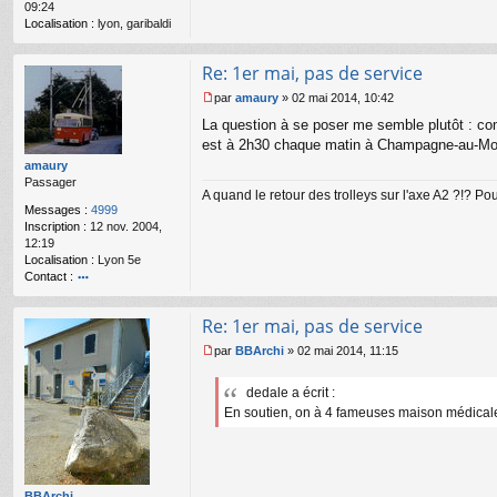
09:24
Localisation :
lyon, garibaldi
Re: 1er mai, pas de service
par
amaury
»
02 mai 2014, 10:42
M
La question à se poser me semble plutôt : com
e
s
est à 2h30 chaque matin à Champagne-au-Mont-
s
amaury
a
Passager
g
A quand le retour des trolleys sur l'axe A2 ?!? P
e
Messages :
4999
n
Inscription :
12 nov. 2004,
o
12:19
n
Localisation :
Lyon 5e
l
Contact :
u
o
nt
Re: 1er mai, pas de service
ac
te
par
BBArchi
»
02 mai 2014, 11:15
r
M
a
e
dedale a écrit :
m
s
a
En soutien, on à 4 fameuses maison médicale d
s
ur
a
y
g
e
n
o
BBArchi