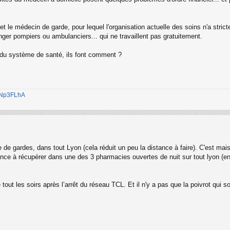
et le médecin de garde, pour lequel l'organisation actuelle des soins n'a strict
ger pompiers ou ambulanciers... qui ne travaillent pas gratuitement.
 du système de santé, ils font comment ?
1jNp3FLhA
e gardes, dans tout Lyon (cela réduit un peu la distance à faire). C'est mais
nance à récupérer dans une des 3 pharmacies ouvertes de nuit sur tout lyon (en 
tout les soirs après l’arrêt du réseau TCL. Et il n'y a pas que la poivrot qui so