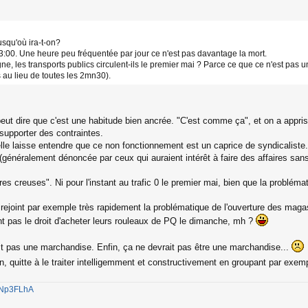
usqu'où ira-t-on?
3:00. Une heure peu fréquentée par jour ce n'est pas davantage la mort.
e, les transports publics circulent-ils le premier mai ? Parce ce que ce n'est pas u
 au lieu de toutes les 2mn30).
eut dire que c'est une habitude bien ancrée. "C'est comme ça", et on a appris
 supporter des contraintes.
elle laisse entendre que ce non fonctionnement est un caprice de syndicaliste..
(généralement dénoncée par ceux qui auraient intérêt à faire des affaires sans
s creuses". Ni pour l'instant au trafic 0 le premier mai, bien que la problémat
rejoint par exemple très rapidement la problématique de l'ouverture des maga
t pas le droit d'acheter leurs rouleaux de PQ le dimanche, mh ?
st pas une marchandise. Enfin, ça ne devrait pas être une marchandise...
ion, quitte à le traiter intelligemment et constructivement en groupant par exem
1jNp3FLhA