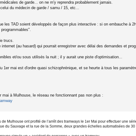
 médicales de garde... on ne m'y reprendra probablement jamais.
 celui du médecin de garde / samu / 15, etc...
e les TAD soient développés de façon plus interactive : si on embauche à 2H
n programmables".
de trucs.
 internet (au hasard) qui pourrait enregistrer avec délai des demandes et pro
les et/ou sous utilisés la nuit ; il y aurait une piste d'optimisation...
 1er mai est d'ordre quasi schizophrénique, et se heurte à tous les paramètres
1er mai à Mulhouse, le réseau ne fonctionnant pas non plus :
-tramway
Mulhouse ont profité de l’arrêt des tramways le 1er Mai pour effectuer une série
a rue du Sauvage et la rue de la Somme, deux grandes échelles automatisées de 30 e
 groupe simule un « accident de personne » avec un tramway.