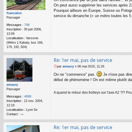
e
u
s
On peut aussi supprimer les services après 23
s6
s
Pourquoi ailleurs en Europe, Suisse ou Pologne
fcancalon
4
a
service du dimanche (= un métro toutes les 5
Passager
g
e
Messages :
748
n
Inscription :
30 juin 2006,
o
13:09
n
Localisation :
Varsovie
l
(Métro 1 Kabaty, bus 166,
u
179, 192, 504)
Re: 1er mai, pas de service
par
amaury
»
06 mai 2015, 11:26
M
On ne "commence" pas.
Je n'ose pas dire
e
s
début de phénomène ! On est même plutôt dans
s
amaury
a
Passager
g
A quand le retour des trolleys sur l'axe A2 ?!? P
e
Messages :
4999
n
Inscription :
12 nov. 2004,
o
12:19
n
Localisation :
Lyon 5e
l
Contact :
u
o
nt
Re: 1er mai, pas de service
ac