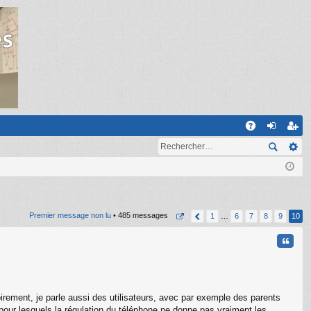
R
A
on
ns
Q
ne
cri
xi
pti
on
on
Premier message non lu
• 485 messages
1
…
6
7
8
9
10
Citati
irement, je parle aussi des utilisateurs, avec par exemple des parents
pour lesquels la régulation du téléphone ne donne pas vraiment les