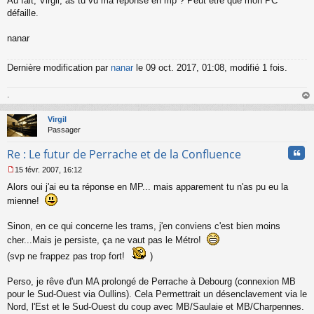
Au fait, Virgil, as tu vu ma réponse en mp ? Peut être que mon PC
défaille.
nanar
Dernière modification par
nanar
le 09 oct. 2017, 01:08, modifié 1 fois.
.
au
t
Virgil
Passager
Cita
Re : Le futur de Perrache et de la Confluence
15 févr. 2007, 16:12
M
Alors oui j'ai eu ta réponse en MP... mais apparement tu n'as pu eu la
e
s
mienne!
s
a
Sinon, en ce qui concerne les trams, j'en conviens c'est bien moins
g
cher...Mais je persiste, ça ne vaut pas le Métro!
e
n
(svp ne frappez pas trop fort!
)
o
n
Perso, je rêve d'un MA prolongé de Perrache à Debourg (connexion MB
l
u
pour le Sud-Ouest via Oullins). Cela Permettrait un désenclavement via le
Nord, l'Est et le Sud-Ouest du coup avec MB/Saulaie et MB/Charpennes.