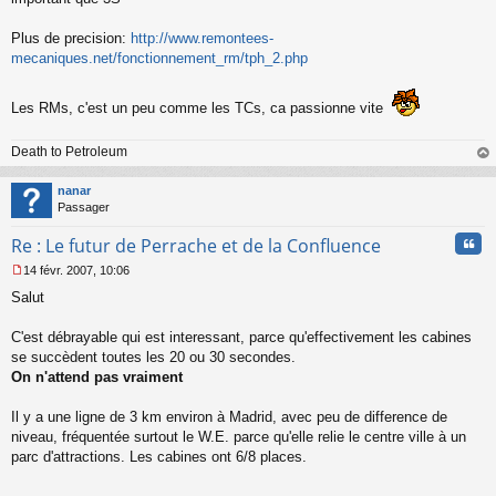
Plus de precision:
http://www.remontees-
mecaniques.net/fonctionnement_rm/tph_2.php
Les RMs, c'est un peu comme les TCs, ca passionne vite
Death to Petroleum
au
t
nanar
Passager
Cita
Re : Le futur de Perrache et de la Confluence
14 févr. 2007, 10:06
M
Salut
e
s
s
C'est débrayable qui est interessant, parce qu'effectivement les cabines
a
se succèdent toutes les 20 ou 30 secondes.
g
On n'attend pas vraiment
e
n
o
Il y a une ligne de 3 km environ à Madrid, avec peu de difference de
n
niveau, fréquentée surtout le W.E. parce qu'elle relie le centre ville à un
l
parc d'attractions. Les cabines ont 6/8 places.
u