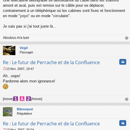
Une télécabine débrayable se désolidarise du câble dans les stations
a
amont et aval, puis est remise sur le câble pour se déplacer,
g
contrairement à un téléphérique où les cabines sont fixes et fonctionnent
e
en mode "yoyo" ou en mode "circulaire".
n
o
n
Je sais pas si j'ai tout juste là...
l
u
Atoubus m'a tuer
au
t
Virgil
Passager
Cita
Re : Le futur de Perrache et de la Confluence
13 févr. 2007, 19:47
M
Ah...oops!
e
s
Pardonne alors mon ignorance!
s
a
g
e
[move]
[/move]
n
au
o
t
Bibouquet
n
Régulateur
l
u
Cita
Re : Le futur de Perrache et de la Confluence
13 févr. 2007, 20:04