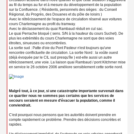
circulation actuelle dans notre quartier et que cette situation s'aggravera
au fil du temps au fur et à mesure du développement de la population
sur la Confluence. ( Résidents, personnels des sièges : du Conseil
Régional, du Progrès, des Douanes et du pôle de loisirs )
Avec le rétrécissement de l'espace de circulation réservé aux voitures
cours Charlemagne au profit du tramway.
Avec le déclassement du quai Rambaud réduit en cul sac.
Le quai Perrache bloqué ( sens. S/N à la hauteur du cours Suchet). De
plus les extrémités du cours Charlemagne ne sont que des voies
étroites, sinueuses ou encombrées.
La sortie sud : Patte d'oie du Pont Pasteur n'est toujours qu'une
rencontre conflictuelle de circulation. La sortie Nord : la voûte ouest
(déjà évoquée par le CIL sud presqu'île ) est-elle aussi un autre
rétrécissement, une voie. La liaison quai Rambaud / pont Kitchrner mise
en service le 26 octobre 2006 améliore sensiblement cette sortie nord.
Malgré tout, à ce jour, si une catastrophe importante survenait dans
ce quartier nous ne sommes pas certains que les services de
secours seraient en mesure d'évacuer la population, comme il
conviendrait.
C'est pourquoi nous pensons que les autorités doivent prendre en
compte rapidement ce problème. Prendre des décisions concrètes et
rapides.