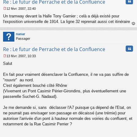
Cita
Re : Le futur de Perrache et de la Confluence
12 févr. 2007, 22:40
M
Un tramway devant la Halle Tony Garnier ; celà a déjà existé pour
e
s
l'exposition universelle de 1914. La ligne 32 reprenait aussi cet itinéraire .
s
au
a
t
nanar
g
Passager
e
n
Cita
Re : Le futur de Perrache et de la Confluence
o
n
13 févr. 2007, 10:33
l
M
u
Salut
e
s
s
En fait pour vraiment désenclaver la Confluence, il ne va pas suffire de
a
"rouvrir" au nord.
g
C'est également bouché côté Rhône
e
(Vivement un Pont Casimir Périer-Girondins, plus éventuellement une
n
o
passerelle Suchet-G. Nadaud).
n
l
Je me demande si, sans déclasser l'A7 puisque ça dépend de l'Etat, on
u
ne pourrait pas envisager son passage en décaissé (une trémie) pour
autoriser l'arrivée d'un pont à hauteur normale des voiries du confluent, et
notamment de la Rue Casimir Perrier ?