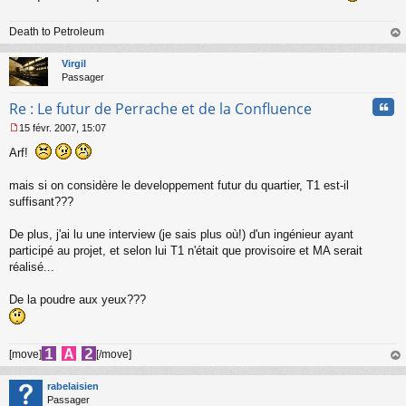
o
n
l
Death to Petroleum
u
au
t
Virgil
Passager
Cita
Re : Le futur de Perrache et de la Confluence
15 févr. 2007, 15:07
M
Arf!
e
s
s
mais si on considère le developpement futur du quartier, T1 est-il
a
suffisant???
g
e
De plus, j'ai lu une interview (je sais plus où!) d'un ingénieur ayant
n
o
participé au projet, et selon lui T1 n'était que provisoire et MA serait
n
réalisé...
l
u
De la poudre aux yeux???
[move]
[/move]
au
t
rabelaisien
Passager