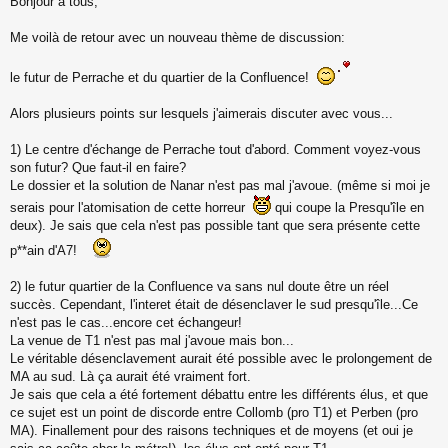
Bonjour à tous,
e
s
s
Me voilà de retour avec un nouveau thème de discussion:
a
g
le futur de Perrache et du quartier de la Confluence!
e
n
o
Alors plusieurs points sur lesquels j'aimerais discuter avec vous...
n
l
1) Le centre d'échange de Perrache tout d'abord. Comment voyez-vous
u
son futur? Que faut-il en faire?
Le dossier et la solution de Nanar n'est pas mal j'avoue. (même si moi je
serais pour l'atomisation de cette horreur
qui coupe la Presqu'île en
deux). Je sais que cela n'est pas possible tant que sera présente cette
p**ain d'A7!
2) le futur quartier de la Confluence va sans nul doute être un réel
succès. Cependant, l'interet était de désenclaver le sud presqu'île...Ce
n'est pas le cas...encore cet échangeur!
La venue de T1 n'est pas mal j'avoue mais bon...
Le véritable désenclavement aurait été possible avec le prolongement de
MA au sud. Là ça aurait été vraiment fort.
Je sais que cela a été fortement débattu entre les différents élus, et que
ce sujet est un point de discorde entre Collomb (pro T1) et Perben (pro
MA). Finallement pour des raisons techniques et de moyens (et oui je