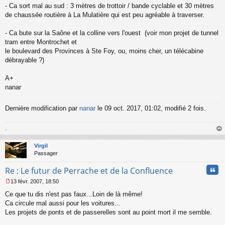
- Ca sort mal au sud : 3 mètres de trottoir / bande cyclable et 30 mètres
de chaussée routière à La Mulatière qui est peu agréable à traverser.
- Ca bute sur la Saône et la colline vers l'ouest (voir mon projet de tunnel
tram entre Montrochet et
le boulevard des Provinces à Ste Foy, ou, moins cher, un télécabine
débrayable ?)
A+
nanar
Dernière modification par
nanar
le 09 oct. 2017, 01:02, modifié 2 fois.
.
au
t
Virgil
Passager
Cita
Re : Le futur de Perrache et de la Confluence
13 févr. 2007, 18:50
M
Ce que tu dis n'est pas faux...Loin de là même!
e
s
Ca circule mal aussi pour les voitures...
s
Les projets de ponts et de passerelles sont au point mort il me semble.
a
g