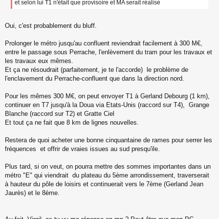
et selon lui T1 n'était que provisoire et MA serait réalisé
o
n
l
Oui, c'est probablement du bluff.
u
Prolonger le métro jusqu'au confluent reviendrait facilement à 300 M€,
entre le passage sous Perrache, l'enlèvement du tram pour les travaux et
les travaux eux mêmes.
Et ça ne résoudrait (parfaitement, je te l'accorde) le problème de
l'enclavement du Perrache-confluent que dans la direction nord.
Pour les mêmes 300 M€, on peut envoyer T1 à Gerland Debourg (1 km),
continuer en T7 jusqu'à la Doua via Etats-Unis (raccord sur T4), Grange
Blanche (raccord sur T2) et Gratte Ciel
Et tout ça ne fait que 8 km de lignes nouvelles.
Restera de quoi acheter une bonne cinquantaine de rames pour serrer les
fréquences et offrir de vraies issues au sud presqu'ile.
Plus tard, si on veut, on pourra mettre des sommes importantes dans un
métro "E" qui viendrait du plateau du 5ème arrondissement, traverserait
à hauteur du pôle de loisirs et continuerait vers le 7ème (Gerland Jean
Jaurès) et le 8ème.