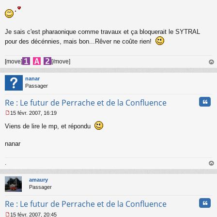
Je sais c'est pharaonique comme travaux et ça bloquerait le SYTRAL
pour des décénnies, mais bon...Rêver ne coûte rien!
[move]
[/move]
au
t
nanar
Passager
Cita
Re : Le futur de Perrache et de la Confluence
15 févr. 2007, 16:19
M
Viens de lire le mp, et répondu
e
s
s
nanar
a
g
e
.
n
au
o
t
amaury
n
Passager
l
u
Cita
Re : Le futur de Perrache et de la Confluence
15 févr. 2007, 20:45