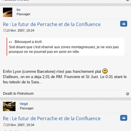
au
t
lio
Passager
Cita
Re : Le futur de Perrache et de la Confluence
13 févr. 2007, 19:24
M
e
Bibouquet a écrit :
s
Soit disant que c'est réservé aux zones montagneuses, je ne vois pas
s
a
pourquoi on ne pourrait pas en avoir en ville.
g
e
n
o
Enfin Lyon (comme Barcelone) n'est pas franchement plat
n
D'ailleurs, on en a deja 2,01 de RM: Fourviere et St Just. Le 0.01 etant le
l
feu teleski de la Sara...
u
Death to Petroleum
au
t
Virgil
Passager
Cita
Re : Le futur de Perrache et de la Confluence
13 févr. 2007, 19:34
M