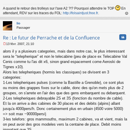
u
A quand le retour des trolleys sur l'axe A2 ?!? Pourquoi attendre le TOP
En
attendant, RDV sur les traces du FOL:
http://folsaintjust.free.fr
.
au
t
lio
Passager
Cita
Re : Le futur de Perrache et de la Confluence
13 févr. 2007, 21:10
M
alors il y a plusieurs categories, mais dans notre cas, le plus interessant
e
s
sera le "telepherique" et non le telecabine (peu de place ex Telecabine Val
s
Cenis comme tu l'as dit x6, sinon grand espacement come Aeroski de
a
Tignes x10).
g
Alors les telepheriques (hormis les classiques) se divisent en 3
e
categories:
n
o
1-Les telepheriques pulses (comme la Bastille a Grenoble), ce sont plus
n
ou moins des grappes fixes sur le cable, donc des qu'on mets plus de 2
l
groupes, on s'arrete en l'air des que des gens embarquent ou debarquent.
u
2-Les telepheriques debrayable 2S et 3S (fonction du nombre de cable).
Et la on arrive a des cabines de 30 places et des debits (alpins) allant
jusqu'a 4000pers/h. Donc certainement plus en urbain (4500 voire 5000)
=> soit max ~90000pers/j
3-les telefors: gros mammouths, maximum 2 cabines, va et vient, mais la
on peut avoir des gros modeles vers la centaine de place. Debit moins
important que 3S