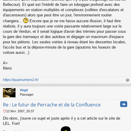
o
Bellecour). Et quel est l'intérêt de faire un toboggan profond avec des
n
équipements en station multipliés et complexes (vollées d'escalators et
l
d'ascenseurs) alors que peut être un jour, l'environnement routier
u
changera...
Encore que je ne me fasse aucune illusion, il faut être
réaliste, il y aura toujours une voirie passante relativement large sur le
cours de Verdun, et il serait logique d'avoir des trémies pour passer sous
la gare des tramways et des autobus et dégager un maximum d'espace
pour les piétons. Les seules voiries à niveau étant les dessertes locales,
l'accès bus et la dépose-minute de la gare (ajoutons les loueurs de
voiture aussi...)
A+
Rémi
https://quainumero2.fr/
au
t
Virgil
Passager
Cita
Re : Le futur de Perrache et de la Confluence
12 févr. 2007, 20:37
M
Dis-donc, j'ouvre ce sujet et juste après il y a cet article sur le site de
e
s
LEL. Fort!
s