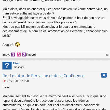
sais ça coûte cher le métro!), les élus ont opté pour T1.
Mais alors, dans un quartier qui est censé devenir le 2ème centre-ville, un
tram est-ce suffisant face à ce défi?
Est-il envisageable selon vous de voir MA pointer le bout de son nez un
de ces 4? y-a-t'il des solutions possibles pour cela?
N'est-ce pas LE moyen de désenclaver le quartier en attendant le
declassement de l'autoroute et l'atomisation de Perrache (l'echangeur bien
sûr!)?
A vous!
[move]
[/move]
au
t
Rémi
Passager
Cita
Re : Le futur de Perrache et de la Confluence
12 févr. 2007, 18:28
M
Salut
e
s
s
Malhereusement tout est lié : le métro ne peut aller plus au sud que si on
a
reprend depuis Ampère le tracé pour passer sous les trémies
g
autoroutières, ce qui a un coût, car ceci est difficilement concevable
e
autrement qu'en exploitation (surtout qu'il n'y a pas d'aiguillage au sud de
n