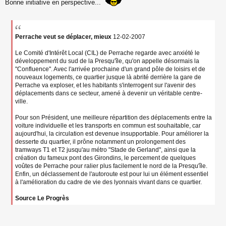
a
Bonne initiative en perspective...
g
e
n
o
Perrache veut se déplacer, mieux
12-02-2007
n
l
Le Comité d'Intérêt Local (CIL) de Perrache regarde avec anxiété le
u
développement du sud de la Presqu'île, qu'on appelle désormais la
"Confluence". Avec l'arrivée prochaine d'un grand pôle de loisirs et de
nouveaux logements, ce quartier jusque là abrité derrière la gare de
Perrache va exploser, et les habitants s'interrogent sur l'avenir des
déplacements dans ce secteur, amené à devenir un véritable centre-
ville.
Pour son Président, une meilleure répartition des déplacements entre la
voiture individuelle et les transports en commun est souhaitable, car
aujourd'hui, la circulation est devenue insupportable. Pour améliorer la
desserte du quartier, il prône notamment un prolongement des
tramways T1 et T2 jusqu'au métro "Stade de Gerland", ainsi que la
création du fameux pont des Girondins, le percement de quelques
voûtes de Perrache pour ralier plus facilement le nord de la Presqu'île.
Enfin, un déclassement de l'autoroute est pour lui un élément essentiel
à l'amélioration du cadre de vie des lyonnais vivant dans ce quartier.
Source Le Progrès