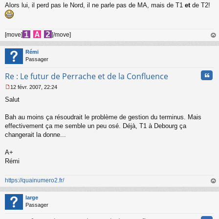
Alors lui, il perd pas le Nord, il ne parle pas de MA, mais de T1
et
de T2!
[move]
[/move]
au
t
Rémi
Passager
Cita
Re : Le futur de Perrache et de la Confluence
12 févr. 2007, 22:24
M
Salut
e
s
s
Bah au moins ça résoudrait le problème de gestion du terminus. Mais
a
effectivement ça me semble un peu osé. Déjà, T1 à Debourg ça
g
changerait la donne...
e
n
o
A+
n
Rémi
l
u
https://quainumero2.fr/
au
t
large
Passager