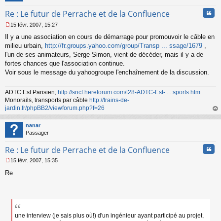
Cita
Re : Le futur de Perrache et de la Confluence
15 févr. 2007, 15:27
M
Il y a une association en cours de démarrage pour promouvoir le câble en
e
s
milieu urbain,
http://fr.groups.yahoo.com/group/Transp ... ssage/1679
,
s
l'un de ses animateurs, Serge Simon, vient de décéder, mais il y a de
a
fortes chances que l'association continue.
g
Voir sous le message du yahoogroupe l'enchaînement de la discussion.
e
n
o
ADTC Est Parisien;
http://sncf.hereforum.com/t28-ADTC-Est- ... sports.htm
n
Monorails, transports par câble
http://trains-de-
l
jardin.fr/phpBB2/viewforum.php?f=26
u
au
t
nanar
Passager
Cita
Re : Le futur de Perrache et de la Confluence
15 févr. 2007, 15:35
M
Re
e
s
s
a
g
e
une interview (je sais plus où!) d'un ingénieur ayant participé au projet,
n