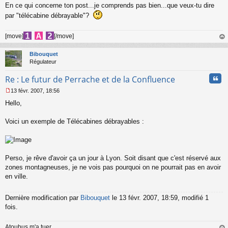
En ce qui concerne ton post...je comprends pas bien...que veux-tu dire
e
par "télécabine débrayable"?
n
o
n
[move]
[/move]
l
au
u
t
Bibouquet
Régulateur
Cita
Re : Le futur de Perrache et de la Confluence
13 févr. 2007, 18:56
M
Hello,
e
s
s
Voici un exemple de Télécabines débrayables :
a
g
e
n
o
Perso, je rêve d'avoir ça un jour à Lyon. Soit disant que c'est réservé aux
n
zones montagneuses, je ne vois pas pourquoi on ne pourrait pas en avoir
l
en ville.
u
Dernière modification par
Bibouquet
le 13 févr. 2007, 18:59, modifié 1
fois.
Atoubus m'a tuer