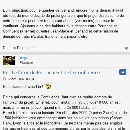
Euh, objection: pour le quartier de Gerland, encore moins dense, il avait
ete tout de meme decide de prolonger alors que le projet d'urbanisme de
cette zone est peut etre tout autant abouti (voir moins) que pour le
confluent. Ajoutons a ca des habitats plus denses entre Perrache et
Confluent (a terme) qu'entre Jean-Mace et Gerland et cette raison de
densite de trafic n'a plus franchement raison d'etre.
Death to Petroleum
au
t
Virgil
Passager
Cita
Re : Le futur de Perrache et de la Confluence
16 févr. 2007, 08:24
M
Bien d'accord avec Liå !
e
s
s
En ce qui concerne la Confluence, faut bien se rendre compte de
a
l'ampleur du projet. En effet, pour l'instant, il n'y vit "que" 8 000 âmes,
g
mais à terme on prévoit quand même 25 000 habitants!
e
Et ce futur n'est pas si lointain. En effet, dès 2009 (à peine 2 ans) plus de
n
o
1500 habitants vont emmenager dans les nouvelles habitations (Saône
n
Park, Lyon Islands et le Monolithe). Je ne parle même pas des emplois
l
liés aux entreprises et des promeneurs attirés par le pôle des loisirs et le
u