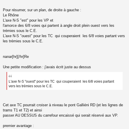
Pour résumer, sur un plan, de droite à gauche :
Le Rhône
L'axe N-S "est" pour les VP et
l'amorce des 6/8 voies qui partent à angle droit plein ouest vers les
trémies sous le C.E.
L'axe N-S "ouest" pour les TC qui couperaient les 6/8 voies partant vers
les trémies sous le C.E.
nanar[hr][/hr]Re
Une petite modification : j'avais écrit juste au dessus
L'axe N-S "ouest" pour les TC qui couperaient les 6/8 voies partant
vers les trémies sous le C.E.
Cet axe TC pourrait croiser à niveau le pont Galliéni RD (et les lignes de
trams T1 et T2) et ainsi
passer AU DESSUS du carrefour encaissé qui serait réservé aux VP.
premier avantage :