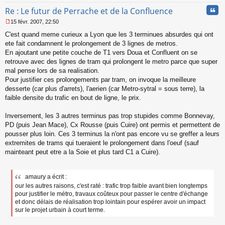
Cita
Re : Le futur de Perrache et de la Confluence
15 févr. 2007, 22:50
M
C'est quand meme curieux a Lyon que les 3 terminues absurdes qui ont
e
s
ete fait condamnent le prolongement de 3 lignes de metros.
s
En ajoutant une petite couche de T1 vers Doua et Confluent on se
a
retrouve avec des lignes de tram qui prolongent le metro parce que super
g
mal pense lors de sa realisation.
e
Pour justifier ces prolongements par tram, on invoque la meilleure
n
o
desserte (car plus d'arrets), l'aerien (car Metro-sytral = sous terre), la
n
faible densite du trafic en bout de ligne, le prix.
l
u
Inversement, les 3 autres terminus pas trop stupides comme Bonnevay,
PD (puis Jean Mace), Cx Rousse (puis Cuire) ont permis et permettent de
pousser plus loin. Ces 3 terminus la n'ont pas encore vu se greffer a leurs
extremites de trams qui tueraient le prolongement dans l'oeuf (sauf
mainteant peut etre a la Soie et plus tard C1 a Cuire).
amaury a écrit :
our les autres raisons, c'est raté : trafic trop faible avant bien longtemps
pour justifier le métro, travaux coûteux pour passer le centre d'échange
et donc délais de réalisation trop lointain pour espérer avoir un impact
sur le projet urbain à court terme.