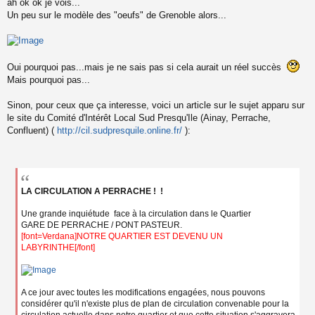
ah ok ok je vois...
e
s
Un peu sur le modèle des "oeufs" de Grenoble alors...
s
a
g
e
Oui pourquoi pas...mais je ne sais pas si cela aurait un réel succès
n
o
Mais pourquoi pas...
n
l
Sinon, pour ceux que ça interesse, voici un article sur le sujet apparu sur
u
le site du Comité d'Intérêt Local Sud Presqu'Ile (Ainay, Perrache,
Confluent) (
http://cil.sudpresquile.online.fr/
):
LA CIRCULATION A PERRACHE ! !
Une grande inquiétude face à la circulation dans le Quartier
GARE DE PERRACHE / PONT PASTEUR.
[font=Verdana]NOTRE QUARTIER EST DEVENU UN
LABYRINTHE[/font]
A ce jour avec toutes les modifications engagées, nous pouvons
considérer qu'il n'existe plus de plan de circulation convenable pour la