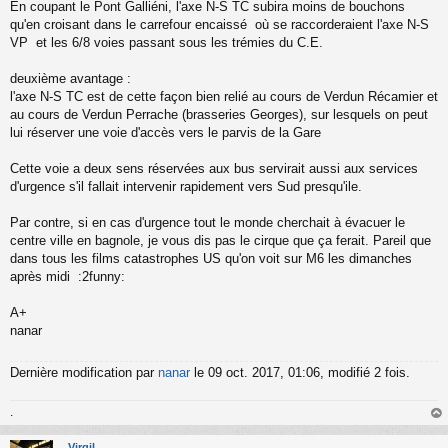
En coupant le Pont Galliéni, l'axe N-S TC subira moins de bouchons
qu'en croisant dans le carrefour encaissé où se raccorderaient l'axe N-S
VP et les 6/8 voies passant sous les trémies du C.E.
deuxième avantage :
l'axe N-S TC est de cette façon bien relié au cours de Verdun Récamier et
au cours de Verdun Perrache (brasseries Georges), sur lesquels on peut
lui réserver une voie d'accès vers le parvis de la Gare
Cette voie a deux sens réservées aux bus servirait aussi aux services
d'urgence s'il fallait intervenir rapidement vers Sud presqu'ile.
Par contre, si en cas d'urgence tout le monde cherchait à évacuer le
centre ville en bagnole, je vous dis pas le cirque que ça ferait. Pareil que
dans tous les films catastrophes US qu'on voit sur M6 les dimanches
après midi :2funny:
A+
nanar
Dernière modification par
nanar
le 09 oct. 2017, 01:06, modifié 2 fois.
.
au
t
Virgil