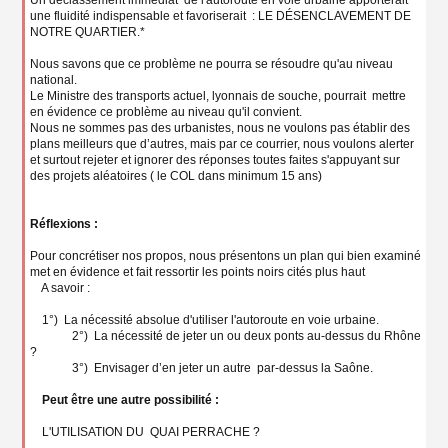
Un déclassement immédiat de l'autoroute en voie urbaine apporterait
une fluidité indispensable et favoriserait : LE DÉSENCLAVEMENT DE
NOTRE QUARTIER.*
Nous savons que ce problème ne pourra se résoudre qu'au niveau
national.
Le Ministre des transports actuel, lyonnais de souche, pourrait mettre
en évidence ce problème au niveau qu'il convient.
Nous ne sommes pas des urbanistes, nous ne voulons pas établir des
plans meilleurs que d’autres, mais par ce courrier, nous voulons alerter
et surtout rejeter et ignorer des réponses toutes faites s'appuyant sur
des projets aléatoires ( le COL dans minimum 15 ans)
Réflexions :
Pour concrétiser nos propos, nous présentons un plan qui bien examiné
met en évidence et fait ressortir les points noirs cités plus haut
A savoir :
1°) La nécessité absolue d'utiliser l'autoroute en voie urbaine.
2°) La nécessité de jeter un ou deux ponts au-dessus du Rhône
?
3°) Envisager d’en jeter un autre par-dessus la Saône.
Peut être une autre possibilité :
L'UTILISATION DU QUAI PERRACHE ?