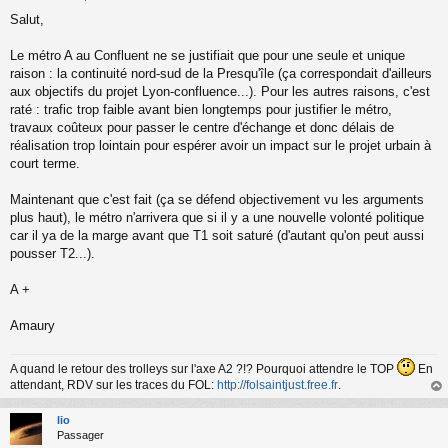
M
Salut,
e
s
s
Le métro A au Confluent ne se justifiait que pour une seule et unique
a
raison : la continuité nord-sud de la Presqu'île (ça correspondait d'ailleurs
g
aux objectifs du projet Lyon-confluence...). Pour les autres raisons, c'est
e
raté : trafic trop faible avant bien longtemps pour justifier le métro,
n
o
travaux coûteux pour passer le centre d'échange et donc délais de
n
réalisation trop lointain pour espérer avoir un impact sur le projet urbain à
l
court terme.
u
Maintenant que c'est fait (ça se défend objectivement vu les arguments
plus haut), le métro n'arrivera que si il y a une nouvelle volonté politique
car il ya de la marge avant que T1 soit saturé (d'autant qu'on peut aussi
pousser T2...).
A +
Amaury
A quand le retour des trolleys sur l'axe A2 ?!? Pourquoi attendre le TOP
En
attendant, RDV sur les traces du FOL:
http://folsaintjust.free.fr
.
au
t
lio
Passager