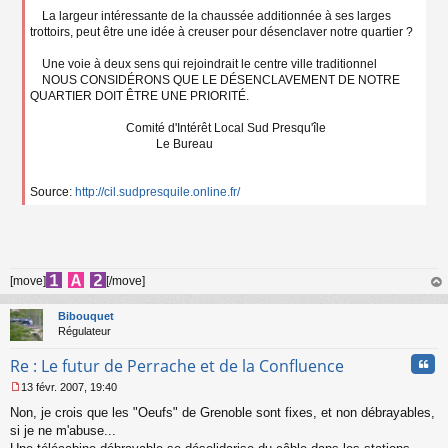
La largeur intéressante de la chaussée additionnée à ses larges
trottoirs, peut être une idée à creuser pour désenclaver notre quartier ?
Une voie à deux sens qui rejoindrait le centre ville traditionnel
NOUS CONSIDÉRONS QUE LE DÉSENCLAVEMENT DE NOTRE
QUARTIER DOIT ÊTRE UNE PRIORITÉ.
Comité d'Intérêt Local Sud Presqu'île
Le Bureau
Source:
http://cil.sudpresquile.online.fr/
[move]
[/move]
au
t
Bibouquet
Régulateur
Cita
Re : Le futur de Perrache et de la Confluence
13 févr. 2007, 19:40
M
Non, je crois que les "Oeufs" de Grenoble sont fixes, et non débrayables,
e
s
si je ne m'abuse...
s