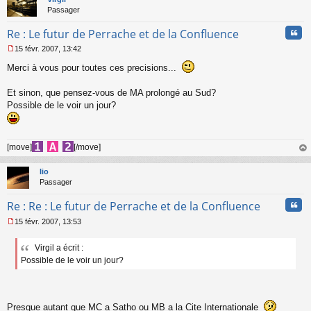
Passager
Cita
Re : Le futur de Perrache et de la Confluence
15 févr. 2007, 13:42
M
Merci à vous pour toutes ces precisions...
e
s
s
Et sinon, que pensez-vous de MA prolongé au Sud?
a
Possible de le voir un jour?
g
e
n
o
[move]
[/move]
n
au
l
t
u
lio
Passager
Cita
Re : Re : Le futur de Perrache et de la Confluence
15 févr. 2007, 13:53
M
e
Virgil a écrit :
s
Possible de le voir un jour?
s
a
g
e
n
Presque autant que MC a Satho ou MB a la Cite Internationale