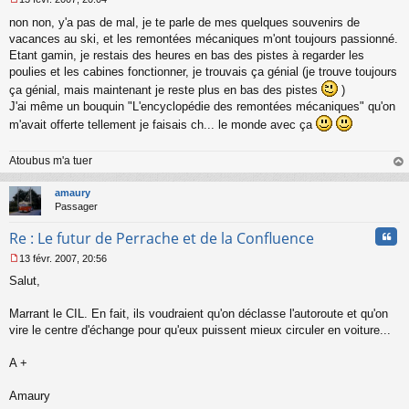
M
non non, y'a pas de mal, je te parle de mes quelques souvenirs de
e
s
vacances au ski, et les remontées mécaniques m'ont toujours passionné.
s
Etant gamin, je restais des heures en bas des pistes à regarder les
a
poulies et les cabines fonctionner, je trouvais ça génial (je trouve toujours
g
ça génial, mais maintenant je reste plus en bas des pistes
)
e
J'ai même un bouquin "L'encyclopédie des remontées mécaniques" qu'on
n
o
m'avait offerte tellement je faisais ch... le monde avec ça
n
l
Atoubus m'a tuer
u
au
t
amaury
Passager
Cita
Re : Le futur de Perrache et de la Confluence
13 févr. 2007, 20:56
M
Salut,
e
s
s
Marrant le CIL. En fait, ils voudraient qu'on déclasse l'autoroute et qu'on
a
vire le centre d'échange pour qu'eux puissent mieux circuler en voiture...
g
e
A +
n
o
n
Amaury
l