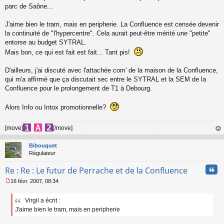
parc de Saône...
J'aime bien le tram, mais en peripherie. La Confluence est censée devenir
la continuité de "l'hypercentre". Cela aurait peut-être mérité une "petite"
entorse au budget SYTRAL.
Mais bon, ce qui est fait est fait... Tant pis!
D'ailleurs, j'ai discuté avec l'attachée com' de la maison de la Confluence,
qui m'a affirmé que ça discutait sec entre le SYTRAL et la SEM de la
Confluence pour le prolongement de T1 à Debourg.
Alors Info ou Intox promotionnelle?
[move]
[/move]
au
t
Bibouquet
Régulateur
Cita
Re : Re : Le futur de Perrache et de la Confluence
16 févr. 2007, 08:34
M
e
Virgil a écrit :
s
J'aime bien le tram, mais en peripherie
s
a