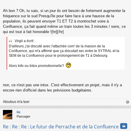
g
e
n
Ah bon ? Oh, tu sais, si un jour ils ont besoin de fortement augmenter la
o
fréquence sur le sud Presqu'île pour faire face à une hausse de la
n
population, ils peuvent envoyer T1 ET T2 à montrochet voire à
l
Confluence, ça fait quand même un tram toutes les 3 minutes / sens, ce
u
qui est tout à fait honorable ![hr][/hr]
Virgil a écrit :
D'ailleurs, j'ai discuté avec l'attachée com' de la maison de la
Confluence, qui m'a affirmé que ça discutait sec entre le SYTRAL et la
SEM de la Confluence pour le prolongement de T1 à Debourg.
Alors Info ou Intox promotionnelle?
non, ce n'est pas une intox. C'est effectivement un projet, mais il n'y a
encore rien d'officiel dans les prévisions budgétaires.
Atoubus m'a tuer
au
t
lio
Passager
Cita
Re : Re : Re : Le futur de Perrache et de la Confluence