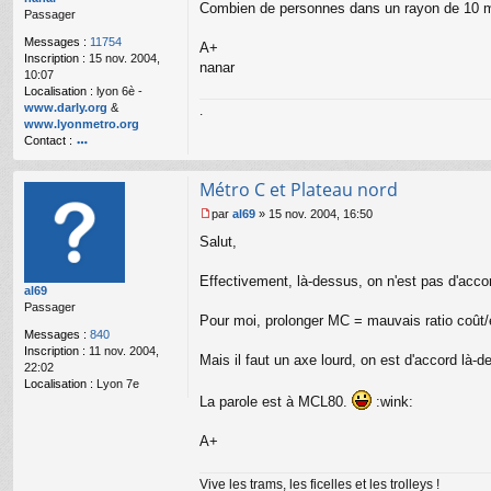
Combien de personnes dans un rayon de 10 mi
Passager
g
e
Messages :
11754
A+
n
Inscription :
15 nov. 2004,
o
nanar
10:07
n
Localisation :
lyon 6è -
l
www.darly.org
&
.
u
www.lyonmetro.org
Contact :
o
nt
Métro C et Plateau nord
ac
te
par
al69
»
15 nov. 2004, 16:50
r
M
Salut,
n
e
a
s
n
s
Effectivement, là-dessus, on n'est pas d'accor
al69
ar
a
Passager
g
Pour moi, prolonger MC = mauvais ratio coût/e
e
Messages :
840
n
Inscription :
11 nov. 2004,
o
Mais il faut un axe lourd, on est d'accord là
22:02
n
Localisation :
Lyon 7e
l
La parole est à MCL80.
:wink:
u
A+
Vive les trams, les ficelles et les trolleys !