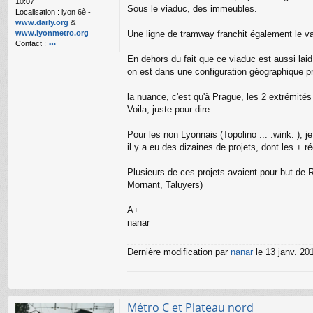
10:07
n
Sous le viaduc, des immeubles.
Localisation :
lyon 6è -
l
www.darly.org
&
u
www.lyonmetro.org
Une ligne de tramway franchit également le val
Contact :
o
En dehors du fait que ce viaduc est aussi lai
nt
on est dans une configuration géographique pr
ac
te
la nuance, c'est qu'à Prague, les 2 extrémités
r
n
Voila, juste pour dire.
a
n
Pour les non Lyonnais (Topolino ... :wink: ), 
ar
il y a eu des dizaines de projets, dont les + r
Plusieurs de ces projets avaient pour but de
Mornant, Taluyers)
A+
nanar
Dernière modification par
nanar
le 13 janv. 201
.
Métro C et Plateau nord