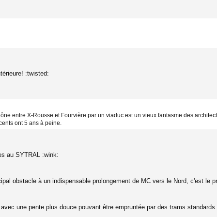
érieure! :twisted:
ône entre X-Rousse et Fourvière par un viaduc est un vieux fantasme des architectes
écents ont 5 ans à peine.
dées au SYTRAL :wink:
cipal obstacle à un indispensable prolongement de MC vers le Nord, c'est le pr
S avec une pente plus douce pouvant être empruntée par des trams standards