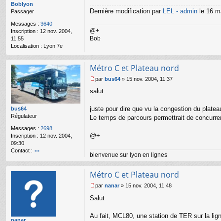
g
Boblyon
e
Dernière modification par
LEL - admin
le 16 ma
Passager
n
Messages :
3640
o
@+
Inscription :
12 nov. 2004,
n
Bob
11:55
l
Localisation :
Lyon 7e
u
Métro C et Plateau nord
par
bus64
»
15 nov. 2004, 11:37
M
salut
e
s
s
juste pour dire que vu la congestion du platea
bus64
a
Régulateur
Le temps de parcours permettrait de concurre
g
Messages :
2698
e
@+
Inscription :
12 nov. 2004,
n
09:30
o
Contact :
n
bienvenue sur lyon en lignes
l
o
u
nt
Métro C et Plateau nord
ac
te
par
nanar
»
15 nov. 2004, 11:48
r
M
b
Salut
e
u
s
s6
s
Au fait, MCL80, une station de TER sur la lig
4
nanar
a