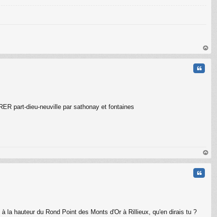
au
t
Citati
 RER part-dieu-neuville par sathonay et fontaines
C
au
t
Citati
 la hauteur du Rond Point des Monts d'Or à Rillieux, qu'en dirais tu ?