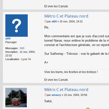
Et vive les Canuts
Métro C et Plateau nord
par
al69
»
15 nov. 2004, 19:31
M
Re,
e
s
s
Mon commentaire est que je suis d'accord sur 
al69
a
tunnel Nanar, nous enlève le problème de la mi
Passager
g
constat et l'architecture générale, on se rejoint
e
Messages :
840
n
Inscription :
11 nov. 2004,
o
Sur Sathonay - Trévoux : vue le gabarit de la
22:02
n
Localisation :
Lyon 7e
l
A+
u
Vive les trams, les ficelles et les trolleys !
Et vive les Canuts
Métro C et Plateau nord
par
amaury
»
15 nov. 2004, 20:56
M
Salut,
e
s
s