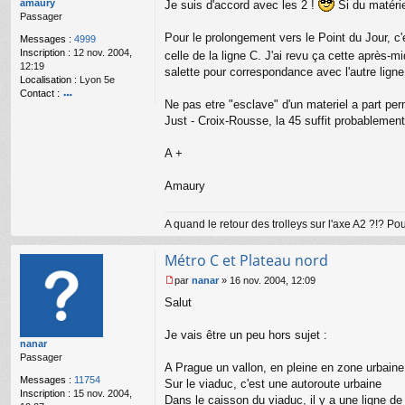
amaury
Je suis d'accord avec les 2 !
Si du matérie
a
Passager
g
Pour le prolongement vers le Point du Jour, c
e
Messages :
4999
n
Inscription :
12 nov. 2004,
celle de la ligne C. J'ai revu ça cette après-mi
o
12:19
salette pour correspondance avec l'autre ligne 
n
Localisation :
Lyon 5e
l
Contact :
Ne pas etre "esclave" d'un materiel a part per
u
o
Just - Croix-Rousse, la 45 suffit probablement
nt
ac
te
A +
r
a
Amaury
m
a
ur
A quand le retour des trolleys sur l'axe A2 ?!? P
y
Métro C et Plateau nord
par
nanar
»
16 nov. 2004, 12:09
M
Salut
e
s
s
Je vais être un peu hors sujet :
nanar
a
Passager
g
A Prague un vallon, en pleine en zone urbaine
e
Messages :
11754
Sur le viaduc, c'est une autoroute urbaine
n
Inscription :
15 nov. 2004,
o
Dans le caisson du viaduc, il y a une ligne de