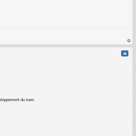
C
au
t
Citati
veloppement du tram.