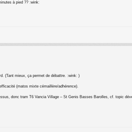
nutes à pied ?? :wink:
d. (Tant mieux, ça permet de débattre. :wink: )
fficacité (matos mixte cémaillère/adhérence).
-dessus, donc tram T6 Vancia Village – St Genis Basses Barolles, cf. topic dé