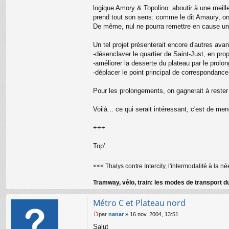
logique Amory & Topolino: aboutir à une meilleu
prend tout son sens: comme le dit Amaury, on 
De même, nul ne pourra remettre en cause un 
Un tel projet présenterait encore d'autres av
-désenclaver le quartier de Saint-Just, en pr
-améliorer la desserte du plateau par le prolo
-déplacer le point principal de correspondanc
Pour les prolongements, on gagnerait à rester 
Voilà... ce qui serait intéressant, c'est de 
+++
Top'.
<<< Thalys contre Intercity, l'intermodalité à la né
Tramway, vélo, train: les modes de transport du
Métro C et Plateau nord
par
nanar
»
16 nov. 2004, 13:51
M
Salut
e