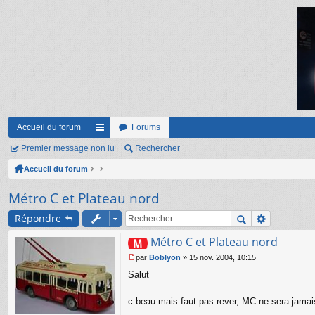
Accueil du forum
Forums
Premier message non lu
ac
Rechercher
Accueil du forum
co
ur
Métro C et Plateau nord
ci
Répondre
s
Métro C et Plateau nord
par
Boblyon
»
15 nov. 2004, 10:15
M
Salut
e
s
s
c beau mais faut pas rever, MC ne sera jamai
a