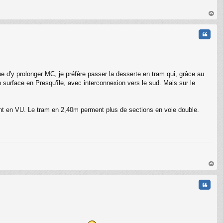
au
t
Citati
e d'y prolonger MC, je préfère passer la desserte en tram qui, grâce au
n surface en Presqu'île, avec interconnexion vers le sud. Mais sur le
vent en VU. Le tram en 2,40m perment plus de sections en voie double.
au
t
Citati