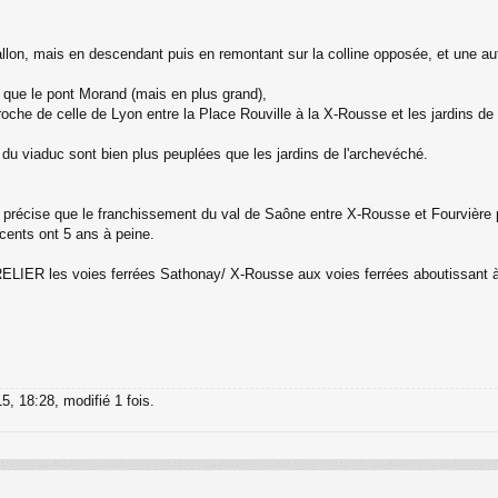
lon, mais en descendant puis en remontant sur la colline opposée, et une autr
d que le pont Morand (mais en plus grand),
oche de celle de Lyon entre la Place Rouville à la X-Rousse et les jardins de 
 du viaduc sont bien plus peuplées que les jardins de l'archevéché.
je précise que le franchissement du val de Saône entre X-Rousse et Fourvière p
écents ont 5 ans à peine.
 RELIER les voies ferrées Sathonay/ X-Rousse aux voies ferrées aboutissant
5, 18:28, modifié 1 fois.