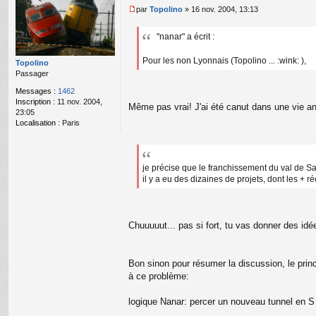
par
Topolino
»
16 nov. 2004, 13:13
M
e
"nanar" a écrit :
s
s
a
Pour les non Lyonnais (Topolino ... :wink: ),
Topolino
g
Passager
e
Messages :
1462
n
Inscription :
11 nov. 2004,
o
Même pas vrai! J'ai été canut dans une vie ant
23:05
n
Localisation :
Paris
l
u
je précise que le franchissement du val de Sa
il y a eu des dizaines de projets, dont les + r
Chuuuuut... pas si fort, tu vas donner des i
Bon sinon pour résumer la discussion, le prin
à ce problème:
logique Nanar: percer un nouveau tunnel en 