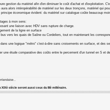
re gestion du matériel afin d'en diminuer le coût d'achat et d'exploitation. C'e
aura alors intéropérabilité de matériel sur les deux tronçons, matériel qui p
principe économique évident: du matériel sur catalogue coûte beaucoup moins
antages à mon sens:
oposant une liaison avec HDV sans rupture de charge.
ngement de la ligne en surface
e bus vers les quais de Saône ou Cordeliers, tout en maintenant les correspo
dans une logique "métro" c'est-à-dire sans croisements en surface, et des sec
mener une étude comparative des coûts entre le percement d'un tunnel en S et 
erlandaise...
 XIXè siècle seront aussi ceux du IIIè millénaire.