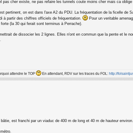
l pas cher existe, ne pas refaire les tunnels coute moins cher mais ca oblige 
'est pertinent, on est dans l'axe A2 du PDU. La fréquentation de la ficelle 
di à partir des chiffres officiels de fréquentation.
Pour un veritable amenageme
forte (la 30 qui ferait sont terminus à Perrache).
mettrait de dissocier les 2 lignes. Elles n'ont en commun que la pente et le n
.
ourquoi attendre le TOP
En attendant, RDV sur les traces du FOL:
http://folsaintjus
 bâtie, est franchi par un viaduc de 400 m de long et 40 m de hauteur environ
 métro.