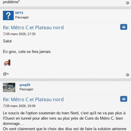
problème
"
au
t
NP73
Passager
Cita
Re: Métro C et Plateau nord
05 mars 2026, 17:33
M
Salut
e
s
s
En gros, cela se fera jamais.
a
g
e
n
o
@+
n
au
l
t
greg59
u
Passager
Cita
Re: Métro C et Plateau nord
05 mars 2026, 19:09
M
Le soucis de l'option souterrain du tram Nord, c'est qu'il ne va pas plus à
e
s
l'Ouest en tunnel pour aller vers au plus près de Cuire du Métro C, bien
s
dommage....
a
On sent clairement que le choix des élus est de faire la solution aérienne