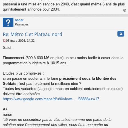
s
passerai à une mise en service en 2040, c'est quand même 6 ans de plus
s
qu'initialement annoncé pour 2034.
a
au
g
t
nanar
e
Passager
n
o
Cita
Re: Métro C et Plateau nord
n
l
05 mars 2026, 14:32
u
M
Salut,
e
s
s
Financement (500 à 600 M€ en plus) un peu moins facile à caser dans la
a
programmation budgétaire à 10/15 ans.
g
e
Etudes plus complexes :
n
o
si on passe en souterrain, le faire
précisément sous la Montée des
n
Soldats
n'est pas forcément la meilleure idée ?
l
Toutes les variantes (la google maps en oublient certainement plusieurs)
u
doivent être analysées
https://www.google.com/maps/d/u/0/viewe ... 58888&z=17
A+
nanar
"
Si vous ne considérez pas le vélo urbain comme une partie de la
solution pour l'aménagement des villes, vous êtes une partie du