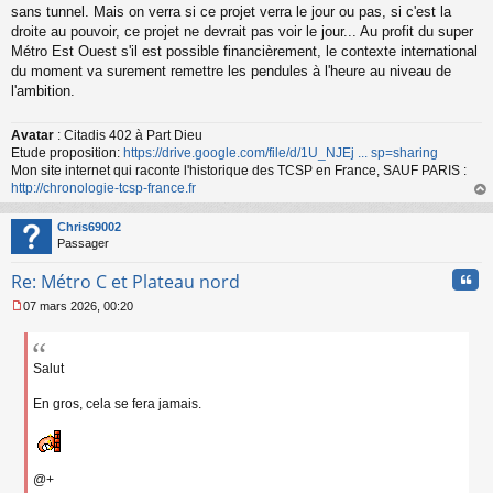
g
sans tunnel. Mais on verra si ce projet verra le jour ou pas, si c'est la
e
droite au pouvoir, ce projet ne devrait pas voir le jour... Au profit du super
n
o
Métro Est Ouest s'il est possible financièrement, le contexte international
n
du moment va surement remettre les pendules à l'heure au niveau de
l
l'ambition.
u
Avatar
: Citadis 402 à Part Dieu
Etude proposition:
https://drive.google.com/file/d/1U_NJEj ... sp=sharing
Mon site internet qui raconte l'historique des TCSP en France, SAUF PARIS :
http://chronologie-tcsp-france.fr
au
t
Chris69002
Passager
Cita
Re: Métro C et Plateau nord
07 mars 2026, 00:20
M
e
s
s
Salut
a
g
En gros, cela se fera jamais.
e
n
o
n
@+
l