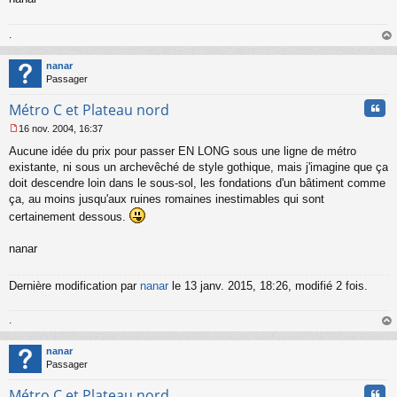
.
au
t
nanar
Passager
Cita
Métro C et Plateau nord
16 nov. 2004, 16:37
M
Aucune idée du prix pour passer EN LONG sous une ligne de métro
e
s
existante, ni sous un archevêché de style gothique, mais j'imagine que ça
s
doit descendre loin dans le sous-sol, les fondations d'un bâtiment comme
a
ça, au moins jusqu'aux ruines romaines inestimables qui sont
g
certainement dessous.
e
n
o
nanar
n
l
Dernière modification par
nanar
le 13 janv. 2015, 18:26, modifié 2 fois.
u
.
au
t
nanar
Passager
Cita
Métro C et Plateau nord