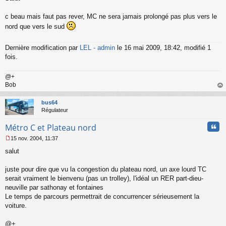
s
s
c beau mais faut pas rever, MC ne sera jamais prolongé pas plus vers le
a
nord que vers le sud
g
e
n
Dernière modification par
LEL - admin
le 16 mai 2009, 18:42, modifié 1
o
fois.
n
l
u
@+
Bob
au
t
bus64
Régulateur
Cita
Métro C et Plateau nord
15 nov. 2004, 11:37
M
salut
e
s
s
juste pour dire que vu la congestion du plateau nord, un axe lourd TC
a
serait vraiment le bienvenu (pas un trolley), l'idéal un RER part-dieu-
g
neuville par sathonay et fontaines
e
Le temps de parcours permettrait de concurrencer sérieusement la
n
o
voiture.
n
l
@+