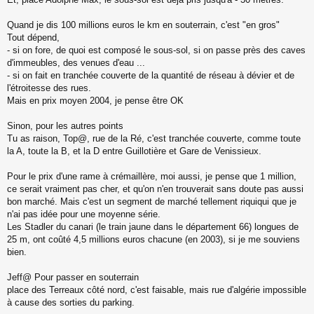
Quand je dis 100 millions euros le km en souterrain, c'est "en gros"
Tout dépend,
- si on fore, de quoi est composé le sous-sol, si on passe près des caves
d'immeubles, des venues d'eau ...
- si on fait en tranchée couverte de la quantité de réseau à dévier et de
l'étroitesse des rues.
Mais en prix moyen 2004, je pense être OK
Sinon, pour les autres points
Tu as raison, Top@, rue de la Ré, c'est tranchée couverte, comme toute
la A, toute la B, et la D entre Guillotière et Gare de Venissieux.
Pour le prix d'une rame à crémaillère, moi aussi, je pense que 1 million,
ce serait vraiment pas cher, et qu'on n'en trouverait sans doute pas aussi
bon marché. Mais c'est un segment de marché tellement riquiqui que je
n'ai pas idée pour une moyenne série.
Les Stadler du canari (le train jaune dans le département 66) longues de
25 m, ont coûté 4,5 millions euros chacune (en 2003), si je me souviens
bien.
Jeff@ Pour passer en souterrain
place des Terreaux côté nord, c'est faisable, mais rue d'algérie impossible
à cause des sorties du parking.