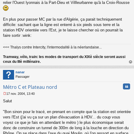
relier l'Ouest lyonnais à la Part-Dieu et Villleurbanne qu'à la Croix-Rousse
En plus pour passer MC par la rue d'Algérie, ça parait techniquement
difficile: sachant que la ligne est enterré à six pieds sous terre et la
station HDV orientée vers l'Est, je te laisse chercher où on pourrait la
faire sortir :wink:
<<< Thalys contre Intercity, l'intermodalité à la néerlandaise...
Tramway, vélo, train: les modes de transport du XIXè siècle seront aussi
ceux du IIIè millénaire.
au
t
nanar
Passager
Cita
Métro C et Plateau nord
17 nov. 2004, 13:40
M
Salut
e
s
s
"Bon sinon pour le tracé, en prenant en compte que la station est orientée
a
vers l'Est (j'ai vu ça sur un plan d'évacuation à HDV... du coup vous
g
voyez ce que je fais en attendant le métro ) le plus économique serait
e
donc de construire un tunnel de 300m de long à la louche en direction du
n
o
Rhône. On se place dans l'axe du quai Moulin, où l'on ressort en surface