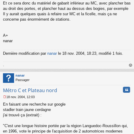
Et ce sera donc du matériel de gabarit inférieur au MC, avec plancher bas
au droit des portes, et plancher haut au dessus des bogies, par exemple
Il y aurait quelques quais à refaire sur MC et la ficelle, mais ça ne
concerne pas énormément de stations.
A+
nanar
Dernière modification par
nanar
le 18 nov. 2004, 18:23, modifié 1 fois.
.
au
t
nanar
Passager
Cita
Métro C et Plateau nord
18 nov. 2004, 12:03
M
En faisant une recherche sur google
e
s
stadler train jaune cerdagne
s
j'ai trouvé ça (extrait) :
a
g
"C'est une longue histoire portée par la région Languedoc-Roussillon qui,
e
en 1996, vote le principe de l'acquisition de 2 automotrices modernes
n