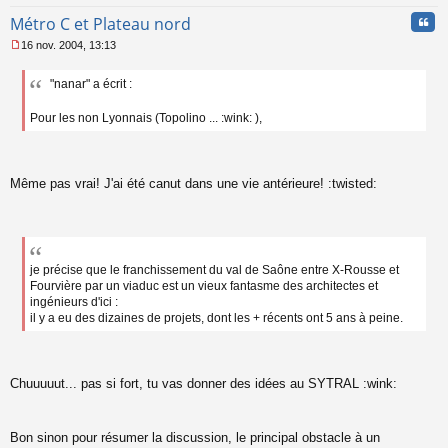
Cita
Métro C et Plateau nord
16 nov. 2004, 13:13
M
e
"nanar" a écrit :
s
s
a
Pour les non Lyonnais (Topolino ... :wink: ),
g
e
n
o
Même pas vrai! J'ai été canut dans une vie antérieure! :twisted:
n
l
u
je précise que le franchissement du val de Saône entre X-Rousse et
Fourvière par un viaduc est un vieux fantasme des architectes et
ingénieurs d'ici :
il y a eu des dizaines de projets, dont les + récents ont 5 ans à peine.
Chuuuuut... pas si fort, tu vas donner des idées au SYTRAL :wink:
Bon sinon pour résumer la discussion, le principal obstacle à un