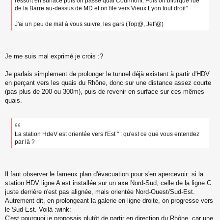
ressort en surface puis on passe quai Courmont. Puis on bifurque rue
u
de la Barre au-dessus de MD et on file vers Vieux Lyon tout droit"
J'ai un peu de mal à vous suivre, les gars (Top@, Jeff@)
Je me suis mal exprimé je crois :?
Je parlais simplement de prolonger le tunnel déjà existant à partir d'HDV
en perçant vers les quais du Rhône, donc sur une distance assez courte
(pas plus de 200 ou 300m), puis de revenir en surface sur ces mêmes
quais.
La station HdeV est orientée vers l'Est " : qu'est ce que vous entendez
par là ?
Il faut observer le fameux plan d'évacuation pour s'en apercevoir: si la
station HDV ligne A est installée sur un axe Nord-Sud, celle de la ligne C
juste derrière n'est pas alignée, mais orientée Nord-Ouest/Sud-Est.
Autrement dit, en prolongeant la galerie en ligne droite, on progresse vers
le Sud-Est. Voilà :wink:
C'est pourquoi je proposais plutôt de partir en direction du Rhône, car une