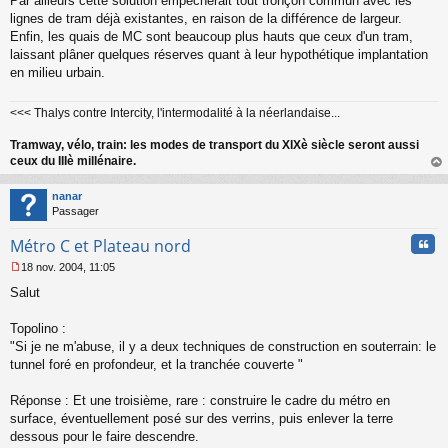
Par ailleurs cette solution empêcherait tout tronçon commun avec les
lignes de tram déjà existantes, en raison de la différence de largeur.
Enfin, les quais de MC sont beaucoup plus hauts que ceux d'un tram,
laissant plâner quelques réserves quant à leur hypothétique implantation
en milieu urbain.
<<< Thalys contre Intercity, l'intermodalité à la néerlandaise...
Tramway, vélo, train: les modes de transport du XIXè siècle seront aussi
ceux du IIIè millénaire.
au
t
nanar
Passager
Cita
Métro C et Plateau nord
18 nov. 2004, 11:05
M
Salut
e
s
s
Topolino :
a
"Si je ne m'abuse, il y a deux techniques de construction en souterrain: le
g
tunnel foré en profondeur, et la tranchée couverte "
e
n
o
Réponse : Et une troisième, rare : construire le cadre du métro en
n
surface, éventuellement posé sur des verrins, puis enlever la terre
l
dessous pour le faire descendre.
u