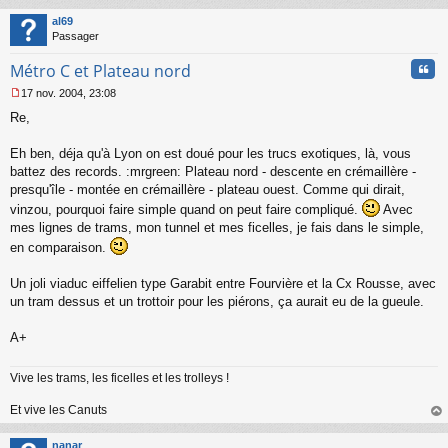
au
l
t
al69
u
Passager
Cita
Métro C et Plateau nord
17 nov. 2004, 23:08
M
Re,
e
s
s
Eh ben, déja qu'à Lyon on est doué pour les trucs exotiques, là, vous
a
battez des records. :mrgreen: Plateau nord - descente en crémaillère -
g
presqu'île - montée en crémaillère - plateau ouest. Comme qui dirait,
e
vinzou, pourquoi faire simple quand on peut faire compliqué.
Avec
n
o
mes lignes de trams, mon tunnel et mes ficelles, je fais dans le simple,
n
en comparaison.
l
u
Un joli viaduc eiffelien type Garabit entre Fourvière et la Cx Rousse, avec
un tram dessus et un trottoir pour les piérons, ça aurait eu de la gueule.
A+
Vive les trams, les ficelles et les trolleys !
Et vive les Canuts
au
t
nanar