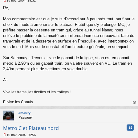
15 nov. 2004, 19:31
M
Re,
e
s
s
Mon commentaire est que je suis d'accord sur à peu près tout, sauf sur le
a
choix du mode à amener sur le plateau. Plutôt que d'y prolonger MC, je
g
préfère passer la desserte en tram qui, grâce au tunnel Nanar, nous
e
enlève le problème de la mixité crémaillère/adhérence en pouvant faire du
n
o
tram-train et de la desserte en surface en Presqu'île, avec interconnexion
n
vers le sud. Mais sur le constat et l'architecture générale, on se rejoint.
l
u
Sur Sathonay - Trévoux : vue le gabarit de la ligne, si on est en gabarit
métro à 2,90m ou en gabarit train, on va être souvent en VU. Le tram en
2,40m perment plus de sections en voie double.
A+
Vive les trams, les ficelles et les trolleys !
Et vive les Canuts
au
t
amaury
Passager
Cita
Métro C et Plateau nord
15 nov. 2004, 20:56