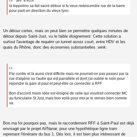
"jeff" a écrit :
s
là toppolino sa fait sacré détour si tu veux redescendre rue de la barre
s
a
pour parti en direction du vieux lyon.
g
e
n
o
Un détour certes, mais on peut bien se permettre quelques minutes de
n
détour depuis Saint-Just, vu le faible éloignement. Cette solution a
l
surtout l'avantage de requérir un tunnel assez court, entre HDV et les
u
quais du Rhône, donc des économies substantielles :wink:
Par contre et là aussi s'est difficile mais ne pourrait-on pas passez par la
rue d'algérie ou l'autre qui est parralléle et dont j'ai oublié le nom pour
rejoindre la gare st paul et peut-être ce connecter a RFF.
Bon d'accord mùon idée est éloigné de celle qui voudrait connecter MC
au funiculaire St Just, mais bon voilà pour moi je le verrais bien comme
sa.
Bon ma foi pourquoi pas, mais le raccordement RFF à Saint-Paul est déjà
envisagé par le projet Al/Nanar, pour une hypothétique ligne tram
reprenant l'itinéraire du bus 1. Dés lors, il est bien plus intéressant de