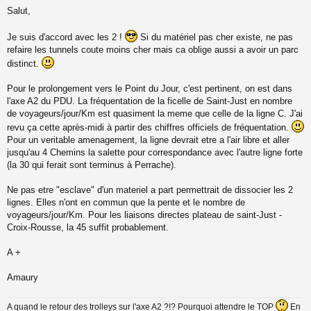
M
Salut,
e
s
s
Je suis d'accord avec les 2 !
Si du matériel pas cher existe, ne pas
a
refaire les tunnels coute moins cher mais ca oblige aussi a avoir un parc
g
distinct.
e
n
o
Pour le prolongement vers le Point du Jour, c'est pertinent, on est dans
n
l'axe A2 du PDU. La fréquentation de la ficelle de Saint-Just en nombre
l
de voyageurs/jour/Km est quasiment la meme que celle de la ligne C. J'ai
u
revu ça cette après-midi à partir des chiffres officiels de fréquentation.
Pour un veritable amenagement, la ligne devrait etre a l'air libre et aller
jusqu'au 4 Chemins la salette pour correspondance avec l'autre ligne forte
(la 30 qui ferait sont terminus à Perrache).
Ne pas etre "esclave" d'un materiel a part permettrait de dissocier les 2
lignes. Elles n'ont en commun que la pente et le nombre de
voyageurs/jour/Km. Pour les liaisons directes plateau de saint-Just -
Croix-Rousse, la 45 suffit probablement.
A +
Amaury
A quand le retour des trolleys sur l'axe A2 ?!? Pourquoi attendre le TOP
En