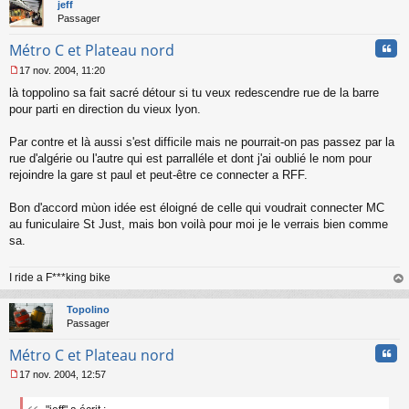
t
jeff
Passager
Cita
Métro C et Plateau nord
17 nov. 2004, 11:20
M
là toppolino sa fait sacré détour si tu veux redescendre rue de la barre
e
s
pour parti en direction du vieux lyon.
s
a
Par contre et là aussi s'est difficile mais ne pourrait-on pas passez par la
g
rue d'algérie ou l'autre qui est parralléle et dont j'ai oublié le nom pour
e
rejoindre la gare st paul et peut-être ce connecter a RFF.
n
o
n
Bon d'accord mùon idée est éloigné de celle qui voudrait connecter MC
l
au funiculaire St Just, mais bon voilà pour moi je le verrais bien comme
u
sa.
I ride a F***king bike
au
t
Topolino
Passager
Cita
Métro C et Plateau nord
17 nov. 2004, 12:57
M
e