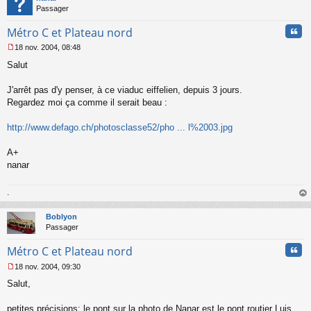
Passager
Cita
Métro C et Plateau nord
18 nov. 2004, 08:48
M
Salut
e
s
s
J'arrêt pas d'y penser, à ce viaduc eiffelien, depuis 3 jours.
a
Regardez moi ça comme il serait beau :
g
e
http://www.defago.ch/photosclasse52/pho ... l%2003.jpg
n
o
n
A+
l
nanar
u
.
au
t
Boblyon
Passager
Cita
Métro C et Plateau nord
18 nov. 2004, 09:30
M
Salut,
e
s
s
petites précisions: le pont sur la photo de Nanar est le pont routier Luis