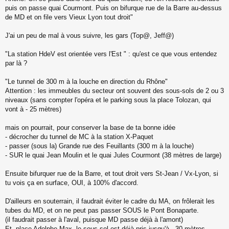
n
puis on passe quai Courmont. Puis on bifurque rue de la Barre au-dessus
l
de MD et on file vers Vieux Lyon tout droit"
u
J'ai un peu de mal à vous suivre, les gars (Top@, Jeff@)
"La station HdeV est orientée vers l'Est " : qu'est ce que vous entendez
par là ?
"Le tunnel de 300 m à la louche en direction du Rhône"
Attention : les immeubles du secteur ont souvent des sous-sols de 2 ou 3
niveaux (sans compter l'opéra et le parking sous la place Tolozan, qui
vont à - 25 mètres)
mais on pourrait, pour conserver la base de ta bonne idée
- décrocher du tunnel de MC à la station X-Paquet
- passer (sous la) Grande rue des Feuillants (300 m à la louche)
- SUR le quai Jean Moulin et le quai Jules Courmont (38 mètres de large)
Ensuite bifurquer rue de la Barre, et tout droit vers St-Jean / Vx-Lyon, si
tu vois ça en surface, OUI, à 100% d'accord.
D'ailleurs en souterrain, il faudrait éviter le cadre du MA, on frôlerait les
tubes du MD, et on ne peut pas passer SOUS le Pont Bonaparte.
(il faudrait passer à l'aval, puisque MD passe déjà à l'amont)
Et, place Adolphe Max, le sous-sol est déjà pris jusqu'à - 30 mètres.