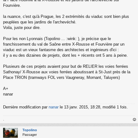
Fourvière.
la nuance, c'est qu'à Prague, les 2 extrémités du viaduc sont bien plus
peuplées que les jardins de l'archevéché.
Voila, juste pour dire.
Pour les non Lyonnais (Topolino ... :wink: ), je précise que le
franchissement du val de Saône entre X-Rousse et Fourvière par un
viaduc est un vieux fantasme des architectes et ingénieurs d'ici :
il y a eu des dizaines de projets, dont les + récents ont 5 ans à peine.
Plusieurs de ces projets avaient pour but de RELIER les voies ferrées
Sathonay/ X-Rousse aux voies ferrées aboutissant à St-Just près de la
Place TRION (tramways FOL vers Vaugneray, Mornant, Taluyers)
A+
nanar
Dernière modification par
nanar
le 13 janv. 2015, 18:28, modifié 1 fois.
.
au
t
Topolino
Passager