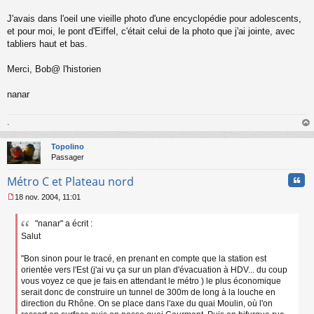
e
J'avais dans l'oeil une vieille photo d'une encyclopédie pour adolescents,
n
o
et pour moi, le pont d'Eiffel, c'était celui de la photo que j'ai jointe, avec
n
tabliers haut et bas.
l
u
Merci, Bob@ l'historien
nanar
.
au
t
Topolino
Passager
Cita
Métro C et Plateau nord
18 nov. 2004, 11:01
M
e
"nanar" a écrit :
s
Salut
s
a
g
"Bon sinon pour le tracé, en prenant en compte que la station est
e
orientée vers l'Est (j'ai vu ça sur un plan d'évacuation à HDV... du coup
n
vous voyez ce que je fais en attendant le métro ) le plus économique
o
serait donc de construire un tunnel de 300m de long à la louche en
n
direction du Rhône. On se place dans l'axe du quai Moulin, où l'on
l