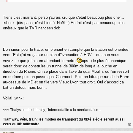
Tiens c'est marrant, perso j'aurais cru que c'était beaucoup plus cher...
:shock: (dis papa, c'est bientôt Noël...) En fait c'est pas beaucoup plus
onéreux que le TVR nancéen :lol:
Bon sinon pour le tracé, en prenant en compte que la station est orientée
vers l'Est (j'ai vu ça sur un plan d'évacuation à HDV... du coup vous
voyez ce que je fais en attendant le métro
ops: ) le plus économique
serait donc de construire un tunnel de 300m de long à la louche en
direction du Rhône. On se place dans l'axe du quai Moulin, où l'on ressort
en surface puis on passe quai Courmont. Puis on bifurque rue de la Barre
au-dessus de MD et on file vers Vieux Lyon tout droit. Oui d'accord ça
fait un détour, mais bon...
Voilà! :wink:
<<< Thalys contre Intercity, l'intermodalité à la néerlandaise...
Tramway, vélo, train: les modes de transport du XIXè siècle seront aussi
ceux du IIIè millénaire.
au