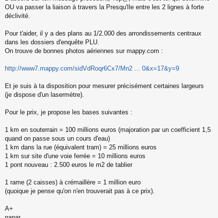
a
OU va passer la liaison à travers la Presqu'Ile entre les 2 lignes à forte
g
déclivité.
e
n
o
Pour t'aider, il y a des plans au 1/2.000 des arrondissements centraux
n
dans les dossiers d'enquête PLU.
l
On trouve de bonnes photos aériennes sur mappy.com :
u
http://www7.mappy.com/sidVdRoqr6Cx7/Mn2 ... 0&x=17&y=9
Et je suis à ta disposition pour mesurer précisément certaines largeurs
(je dispose d'un lasermètre).
Pour le prix, je propose les bases suivantes :
1 km en souterrain = 100 millions euros (majoration par un coefficient 1,5
quand on passe sous un cours d'eau)
1 km dans la rue (équivalent tram) = 25 millions euros
1 km sur site d'une voie ferrée = 10 millions euros
1 pont nouveau : 2.500 euros le m2 de tablier
1 rame (2 caisses) à crémaillère = 1 million euro
(quoique je pense qu'on n'en trouverait pas à ce prix).
A+
nanar