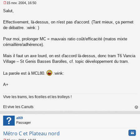
15 nov. 2004, 16:50
M
Salut,
e
s
s
Effectivement, là-dessus, on n'est pas d'accord. (Tant mieux, ça permet
a
de débattre. :wink: )
g
e
Pour moi, prolonger MC = mauvais ratio coût/efficacité (matos mixte
n
o
cémaillère/adhérence).
n
l
Mais il faut un axe lourd, on est d'accord là-dessus, donc tram T6 Vancia
u
Village – St Genis Basses Barolles, cf. topic développement du tram.
La parole est à MCL80.
:wink:
A+
Vive les trams, les ficelles et les trolleys !
Et vive les Canuts
au
t
al69
Passager
Cita
Métro C et Plateau nord