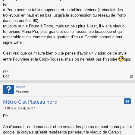
a
Ier
g
à Porto avec un tablier supérieur et un tablier inferieur (il circulait des
e
trolleybus en haut et en bas jusqu'à la suppression du réseau de Porto
n
o
dans les années 90)
n
toujours sur le Douro à Porto, mais un peu plus à l'est, il y a le viaduc
l
ferroviaire Maria Pia, plus grand et qui lui ressemble beaucoup et qui
u
ressemble aussi comme deux gouttes d'eau à Garabit: normal c tout
signé Eiffel.
C'est vrai que ça m'aura bien plu je pense d'avoir un viaduc de ce style
entre Fourvière et la Croix-Rousse, mais on ne refait pas l'histoire
ops:
@+
Bob
au
t
nanar
Passager
Cita
Métro C et Plateau nord
18 nov. 2004, 09:37
M
Re
e
s
s
Ah d'accord : en demandant et en voyant les photos du pont maria pia sur
a
google, je croyais qu'était représenté par erreur le viaduc de Garabit.
g