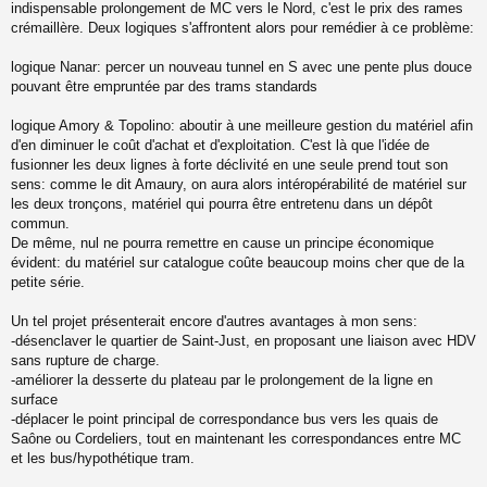
indispensable prolongement de MC vers le Nord, c'est le prix des rames
crémaillère. Deux logiques s'affrontent alors pour remédier à ce problème:
logique Nanar: percer un nouveau tunnel en S avec une pente plus douce
pouvant être empruntée par des trams standards
logique Amory & Topolino: aboutir à une meilleure gestion du matériel afin
d'en diminuer le coût d'achat et d'exploitation. C'est là que l'idée de
fusionner les deux lignes à forte déclivité en une seule prend tout son
sens: comme le dit Amaury, on aura alors intéropérabilité de matériel sur
les deux tronçons, matériel qui pourra être entretenu dans un dépôt
commun.
De même, nul ne pourra remettre en cause un principe économique
évident: du matériel sur catalogue coûte beaucoup moins cher que de la
petite série.
Un tel projet présenterait encore d'autres avantages à mon sens:
-désenclaver le quartier de Saint-Just, en proposant une liaison avec HDV
sans rupture de charge.
-améliorer la desserte du plateau par le prolongement de la ligne en
surface
-déplacer le point principal de correspondance bus vers les quais de
Saône ou Cordeliers, tout en maintenant les correspondances entre MC
et les bus/hypothétique tram.