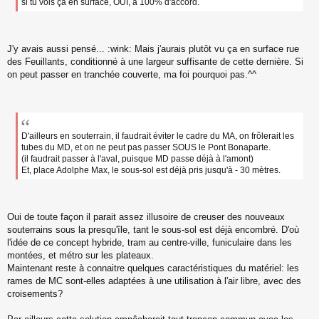
si tu vois ça en surface, OUI, à 100% d'accord.
J'y avais aussi pensé... :wink: Mais j'aurais plutôt vu ça en surface rue
des Feuillants, conditionné à une largeur suffisante de cette dernière. Si
on peut passer en tranchée couverte, ma foi pourquoi pas.^^
D'ailleurs en souterrain, il faudrait éviter le cadre du MA, on frôlerait les
tubes du MD, et on ne peut pas passer SOUS le Pont Bonaparte.
(il faudrait passer à l'aval, puisque MD passe déjà à l'amont)
Et, place Adolphe Max, le sous-sol est déjà pris jusqu'à - 30 mètres.
Oui de toute façon il parait assez illusoire de creuser des nouveaux
souterrains sous la presqu'île, tant le sous-sol est déjà encombré. D'où
l'idée de ce concept hybride, tram au centre-ville, funiculaire dans les
montées, et métro sur les plateaux.
Maintenant reste à connaitre quelques caractéristiques du matériel: les
rames de MC sont-elles adaptées à une utilisation à l'air libre, avec des
croisements?