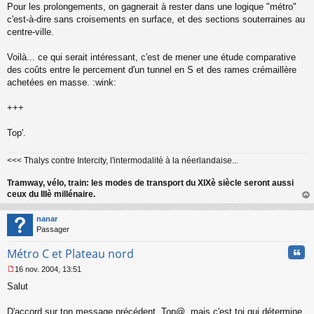
Pour les prolongements, on gagnerait à rester dans une logique "métro"
c'est-à-dire sans croisements en surface, et des sections souterraines au
centre-ville.
Voilà... ce qui serait intéressant, c'est de mener une étude comparative
des coûts entre le percement d'un tunnel en S et des rames crémaillère
achetées en masse. :wink:
+++
Top'.
<<< Thalys contre Intercity, l'intermodalité à la néerlandaise...
Tramway, vélo, train: les modes de transport du XIXè siècle seront aussi
ceux du IIIè millénaire.
au
t
nanar
Passager
Cita
Métro C et Plateau nord
16 nov. 2004, 13:51
M
Salut
e
s
s
D'accord sur ton message précédent, Top@, mais c'est toi qui détermine