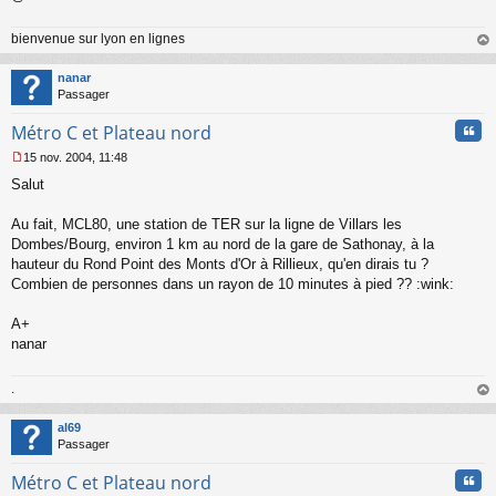
u
bienvenue sur lyon en lignes
au
t
nanar
Passager
Cita
Métro C et Plateau nord
15 nov. 2004, 11:48
M
Salut
e
s
s
Au fait, MCL80, une station de TER sur la ligne de Villars les
a
Dombes/Bourg, environ 1 km au nord de la gare de Sathonay, à la
g
hauteur du Rond Point des Monts d'Or à Rillieux, qu'en dirais tu ?
e
Combien de personnes dans un rayon de 10 minutes à pied ?? :wink:
n
o
n
A+
l
nanar
u
.
au
t
al69
Passager
Cita
Métro C et Plateau nord