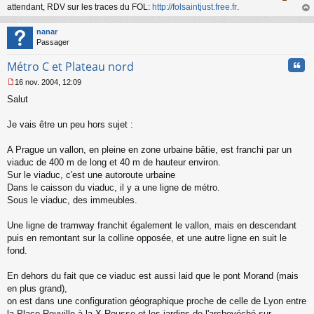
attendant, RDV sur les traces du FOL:
http://folsaintjust.free.fr
.
au
t
nanar
Passager
Cita
Métro C et Plateau nord
16 nov. 2004, 12:09
M
Salut
e
s
s
Je vais être un peu hors sujet :
a
g
A Prague un vallon, en pleine en zone urbaine bâtie, est franchi par un
e
viaduc de 400 m de long et 40 m de hauteur environ.
n
o
Sur le viaduc, c'est une autoroute urbaine
n
Dans le caisson du viaduc, il y a une ligne de métro.
l
Sous le viaduc, des immeubles.
u
Une ligne de tramway franchit également le vallon, mais en descendant
puis en remontant sur la colline opposée, et une autre ligne en suit le
fond.
En dehors du fait que ce viaduc est aussi laid que le pont Morand (mais
en plus grand),
on est dans une configuration géographique proche de celle de Lyon entre
la Place Rouville à la X-Rousse et les jardins de l'archevéché sur