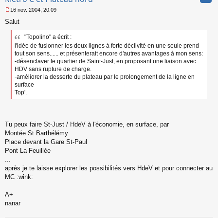
16 nov. 2004, 20:09
M
Salut
e
s
"Topolino" a écrit :
s
a
l'idée de fusionner les deux lignes à forte déclivité en une seule prend
g
tout son sens...... et présenterait encore d'autres avantages à mon sens:
e
-désenclaver le quartier de Saint-Just, en proposant une liaison avec
n
HDV sans rupture de charge.
o
-améliorer la desserte du plateau par le prolongement de la ligne en
n
surface
l
Top'.
u
Tu peux faire St-Just / HdeV à l'économie, en surface, par
Montée St Barthélémy
Place devant la Gare St-Paul
Pont La Feuillée
...
après je te laisse explorer les possibilités vers HdeV et pour connecter au
MC :wink:
A+
nanar