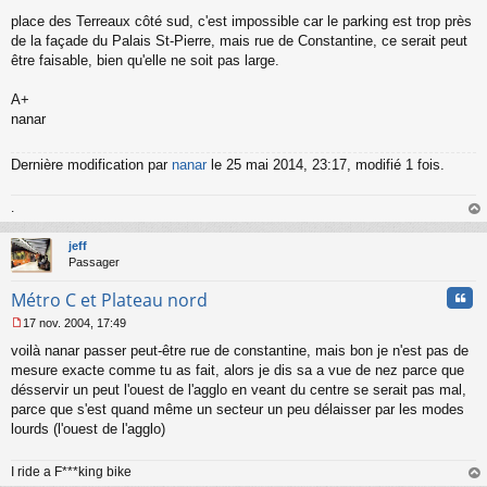
place des Terreaux côté sud, c'est impossible car le parking est trop près
de la façade du Palais St-Pierre, mais rue de Constantine, ce serait peut
être faisable, bien qu'elle ne soit pas large.
A+
nanar
Dernière modification par
nanar
le 25 mai 2014, 23:17, modifié 1 fois.
.
au
t
jeff
Passager
Cita
Métro C et Plateau nord
17 nov. 2004, 17:49
M
voilà nanar passer peut-être rue de constantine, mais bon je n'est pas de
e
s
mesure exacte comme tu as fait, alors je dis sa a vue de nez parce que
s
désservir un peut l'ouest de l'agglo en veant du centre se serait pas mal,
a
parce que s'est quand même un secteur un peu délaisser par les modes
g
lourds (l'ouest de l'agglo)
e
n
o
I ride a F***king bike
n