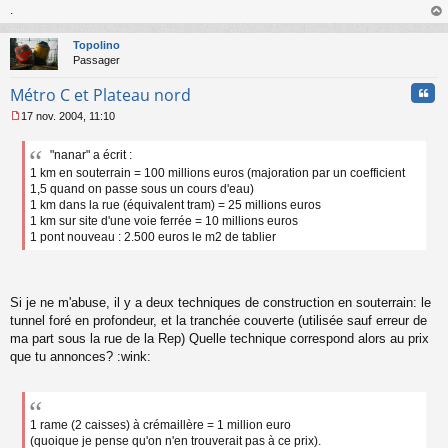
.
au
t
Topolino
Passager
Cita
Métro C et Plateau nord
17 nov. 2004, 11:10
M
e
"nanar" a écrit :
s
1 km en souterrain = 100 millions euros (majoration par un coefficient
s
a
1,5 quand on passe sous un cours d'eau)
g
1 km dans la rue (équivalent tram) = 25 millions euros
e
1 km sur site d'une voie ferrée = 10 millions euros
n
1 pont nouveau : 2.500 euros le m2 de tablier
o
n
l
u
Si je ne m'abuse, il y a deux techniques de construction en souterrain: le
tunnel foré en profondeur, et la tranchée couverte (utilisée sauf erreur de
ma part sous la rue de la Rep) Quelle technique correspond alors au prix
que tu annonces? :wink:
1 rame (2 caisses) à crémaillère = 1 million euro
(quoique je pense qu'on n'en trouverait pas à ce prix).