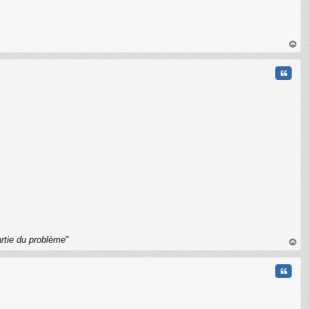
au
t
Citati
C
artie du problème
"
au
t
Citati