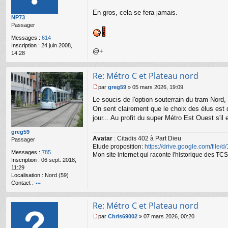
s
ar
s
En gros, cela se fera jamais.
NP73
a
Passager
g
e
Messages :
614
n
Inscription :
24 juin 2008,
o
@+
14:28
n
l
u
Re: Métro C et Plateau nord
par
greg59
»
05 mars 2026, 19:09
M
Le soucis de l'option souterrain du tram Nord,
e
s
On sent clairement que le choix des élus est de 
s
jour... Au profit du super Métro Est Ouest s'i
a
g
greg59
Avatar
: Citadis 402 à Part Dieu
e
Passager
Etude proposition:
https://drive.google.com/file/
n
Messages :
785
o
Mon site internet qui raconte l'historique des 
Inscription :
06 sept. 2018,
n
11:29
l
Localisation :
Nord (59)
u
Contact :
o
nt
Re: Métro C et Plateau nord
ac
te
par
Chris69002
»
07 mars 2026, 00:20
r
M