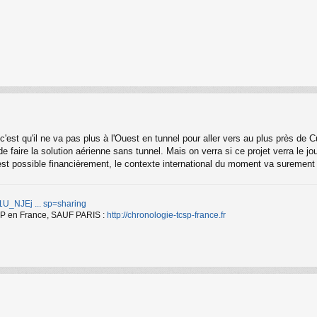
 c'est qu'il ne va pas plus à l'Ouest en tunnel pour aller vers au plus près de
faire la solution aérienne sans tunnel. Mais on verra si ce projet verra le jour
l est possible financièrement, le contexte international du moment va surement 
d/1U_NJEj ... sp=sharing
TCSP en France, SAUF PARIS :
http://chronologie-tcsp-france.fr