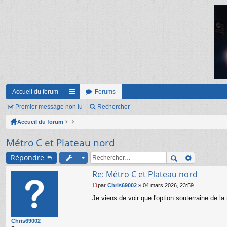
Accueil du forum
Forums
Premier message non lu
ac
Rechercher
Accueil du forum
co
ur
Métro C et Plateau nord
ci
Répondre
s
Re: Métro C et Plateau nord
par
Chris69002
»
04 mars 2026, 23:59
M
Je viens de voir que l'option souterraine de 
e
s
s
Chris69002
a