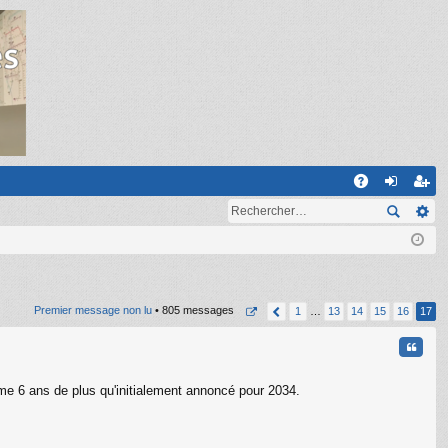
R
A
on
ns
Q
ne
cri
xi
pti
on
on
Premier message non lu
• 805 messages
1
…
13
14
15
16
17
Citati
me 6 ans de plus qu'initialement annoncé pour 2034.