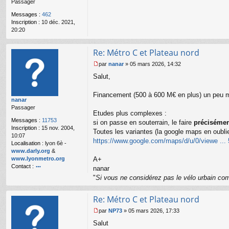
Passager
g
e
Messages :
462
n
Inscription :
10 déc. 2021,
o
20:20
n
l
u
Re: Métro C et Plateau nord
par
nanar
»
05 mars 2026, 14:32
M
Salut,
e
s
s
Financement (500 à 600 M€ en plus) un peu mo
nanar
a
Passager
g
Etudes plus complexes :
e
Messages :
11753
si on passe en souterrain, le faire
précisémen
n
Inscription :
15 nov. 2004,
o
Toutes les variantes (la google maps en oubli
10:07
n
https://www.google.com/maps/d/u/0/viewe ..
Localisation :
lyon 6è -
l
www.darly.org
&
u
www.lyonmetro.org
A+
Contact :
nanar
o
"
Si vous ne considérez pas le vélo urbain com
nt
ac
Re: Métro C et Plateau nord
te
r
par
NP73
»
05 mars 2026, 17:33
n
M
a
Salut
e
n