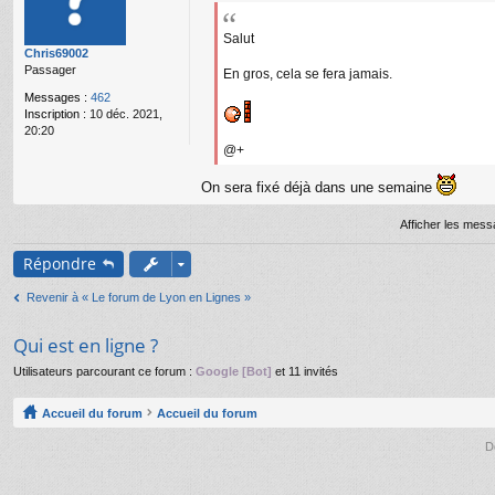
gr
e
e
s
g
s
Salut
Chris69002
59
a
Passager
g
En gros, cela se fera jamais.
e
Messages :
462
n
Inscription :
10 déc. 2021,
o
20:20
n
@+
l
u
On sera fixé déjà dans une semaine
Afficher les mess
Répondre
Revenir à « Le forum de Lyon en Lignes »
Qui est en ligne ?
Utilisateurs parcourant ce forum :
Google [Bot]
et 11 invités
Accueil du forum
Accueil du forum
D