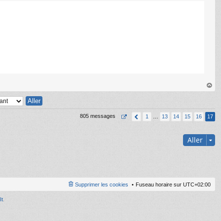
au
t
805 messages
1
…
13
14
15
16
17
Aller
Supprimer les cookies
Fuseau horaire sur
UTC+02:00
It
.