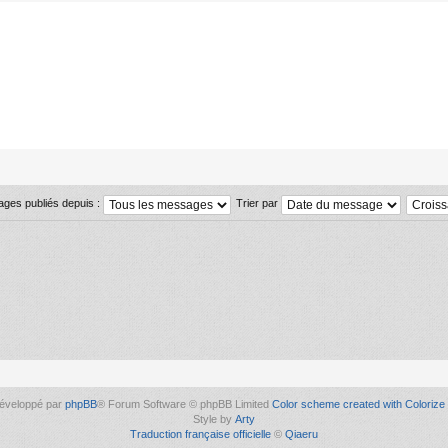
ages publiés depuis :
Trier par
éveloppé par
phpBB
® Forum Software © phpBB Limited
Color scheme created with Colorize 
Style by
Arty
Traduction française officielle
©
Qiaeru