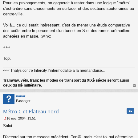
Pour les prolongements, on gagnerait à rester dans une logique "métro"
c'est-à-dire sans croisements en surface, et des sections souterraines au
centre-ville.
Voilà... ce qui serait intéressant, c'est de mener une étude comparative
des coûts entre le percement d'un tunnel en S et des rames crémaillère
achetées en masse. :wink:
+++
Top'.
<<< Thalys contre Intercity, l'intermodalité à la néerlandaise...
Tramway, vélo, train: les modes de transport du XIXè siècle seront aussi
ceux du IIIè millénaire.
au
t
nanar
Passager
Cita
Métro C et Plateau nord
16 nov. 2004, 13:51
M
Salut
e
s
s
D'accord sur ton message précédent, Top@, mais c'est toi qui détermine