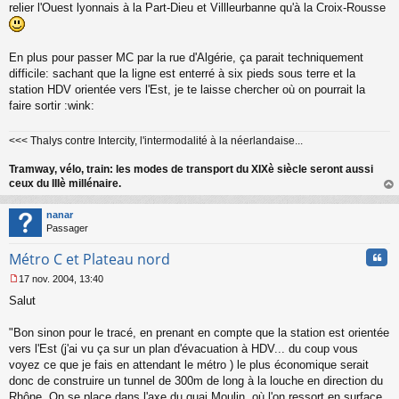
relier l'Ouest lyonnais à la Part-Dieu et Villleurbanne qu'à la Croix-Rousse
En plus pour passer MC par la rue d'Algérie, ça parait techniquement
difficile: sachant que la ligne est enterré à six pieds sous terre et la
station HDV orientée vers l'Est, je te laisse chercher où on pourrait la
faire sortir :wink:
<<< Thalys contre Intercity, l'intermodalité à la néerlandaise...
Tramway, vélo, train: les modes de transport du XIXè siècle seront aussi
ceux du IIIè millénaire.
au
t
nanar
Passager
Cita
Métro C et Plateau nord
17 nov. 2004, 13:40
M
Salut
e
s
s
"Bon sinon pour le tracé, en prenant en compte que la station est orientée
a
vers l'Est (j'ai vu ça sur un plan d'évacuation à HDV... du coup vous
g
voyez ce que je fais en attendant le métro ) le plus économique serait
e
donc de construire un tunnel de 300m de long à la louche en direction du
n
o
Rhône. On se place dans l'axe du quai Moulin, où l'on ressort en surface