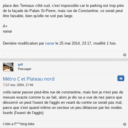
place des Terreaux côté sud, c'est impossible car le parking est trop près
de la façade du Palais St-Pierre, mais rue de Constantine, ce serait peut
être faisable, bien qu'elle ne soit pas large.
A+
nanar
Dernière modification par
nanar
le 25 mai 2014, 23:17, modifié 1 fois.
.
au
t
jeff
Passager
Cita
Métro C et Plateau nord
17 nov. 2004, 17:49
M
voilà nanar passer peut-être rue de constantine, mais bon je n'est pas de
e
s
mesure exacte comme tu as fait, alors je dis sa a vue de nez parce que
s
désservir un peut l'ouest de l'agglo en veant du centre se serait pas mal,
a
parce que s'est quand même un secteur un peu délaisser par les modes
g
lourds (l'ouest de l'agglo)
e
n
o
I ride a F***king bike
n