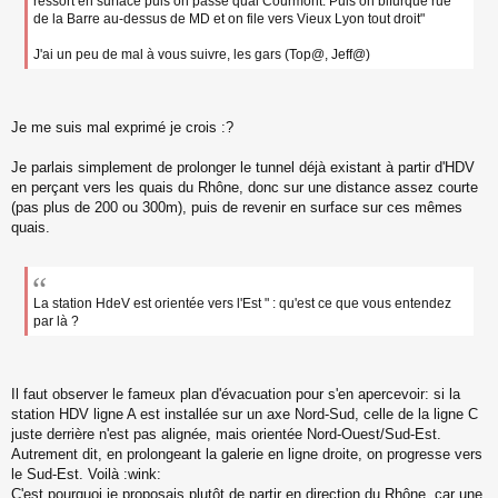
ressort en surface puis on passe quai Courmont. Puis on bifurque rue
u
de la Barre au-dessus de MD et on file vers Vieux Lyon tout droit"
J'ai un peu de mal à vous suivre, les gars (Top@, Jeff@)
Je me suis mal exprimé je crois :?
Je parlais simplement de prolonger le tunnel déjà existant à partir d'HDV
en perçant vers les quais du Rhône, donc sur une distance assez courte
(pas plus de 200 ou 300m), puis de revenir en surface sur ces mêmes
quais.
La station HdeV est orientée vers l'Est " : qu'est ce que vous entendez
par là ?
Il faut observer le fameux plan d'évacuation pour s'en apercevoir: si la
station HDV ligne A est installée sur un axe Nord-Sud, celle de la ligne C
juste derrière n'est pas alignée, mais orientée Nord-Ouest/Sud-Est.
Autrement dit, en prolongeant la galerie en ligne droite, on progresse vers
le Sud-Est. Voilà :wink:
C'est pourquoi je proposais plutôt de partir en direction du Rhône, car une