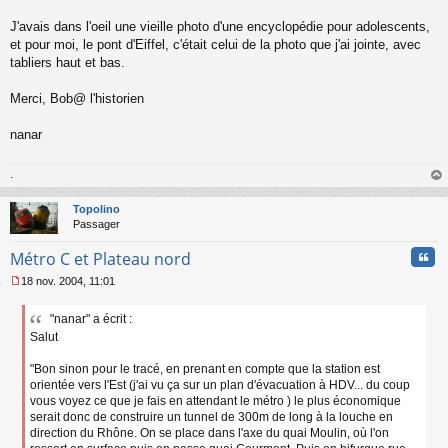
e
J'avais dans l'oeil une vieille photo d'une encyclopédie pour adolescents,
n
o
et pour moi, le pont d'Eiffel, c'était celui de la photo que j'ai jointe, avec
n
tabliers haut et bas.
l
u
Merci, Bob@ l'historien
nanar
.
au
t
Topolino
Passager
Cita
Métro C et Plateau nord
18 nov. 2004, 11:01
M
e
"nanar" a écrit :
s
Salut
s
a
g
"Bon sinon pour le tracé, en prenant en compte que la station est
e
orientée vers l'Est (j'ai vu ça sur un plan d'évacuation à HDV... du coup
n
vous voyez ce que je fais en attendant le métro ) le plus économique
o
serait donc de construire un tunnel de 300m de long à la louche en
n
direction du Rhône. On se place dans l'axe du quai Moulin, où l'on
l