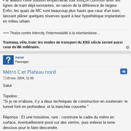
Par ailleurs cette solution empêcherait tout tronçon commun avec les
lignes de tram déjà existantes, en raison de la différence de largeur.
Enfin, les quais de MC sont beaucoup plus hauts que ceux d'un tram,
laissant plâner quelques réserves quant à leur hypothétique implantation
en milieu urbain.
<<< Thalys contre Intercity, l'intermodalité à la néerlandaise...
Tramway, vélo, train: les modes de transport du XIXè siècle seront aussi
ceux du IIIè millénaire.
au
t
nanar
Passager
Cita
Métro C et Plateau nord
18 nov. 2004, 11:05
M
Salut
e
s
s
Topolino :
a
"Si je ne m'abuse, il y a deux techniques de construction en souterrain: le
g
tunnel foré en profondeur, et la tranchée couverte "
e
n
o
Réponse : Et une troisième, rare : construire le cadre du métro en
n
surface, éventuellement posé sur des verrins, puis enlever la terre
l
dessous pour le faire descendre.
u