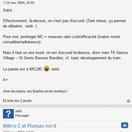
15 nov. 2004, 16:50
M
Salut,
e
s
s
Effectivement, là-dessus, on n'est pas d'accord. (Tant mieux, ça permet
a
de débattre. :wink: )
g
e
Pour moi, prolonger MC = mauvais ratio coût/efficacité (matos mixte
n
o
cémaillère/adhérence).
n
l
Mais il faut un axe lourd, on est d'accord là-dessus, donc tram T6 Vancia
u
Village – St Genis Basses Barolles, cf. topic développement du tram.
La parole est à MCL80.
:wink:
A+
Vive les trams, les ficelles et les trolleys !
Et vive les Canuts
au
t
al69
Passager
Cita
Métro C et Plateau nord