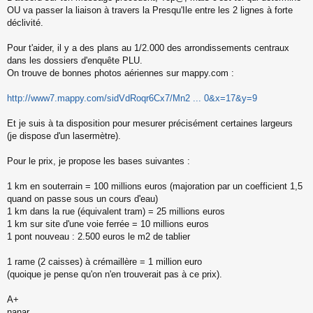
a
OU va passer la liaison à travers la Presqu'Ile entre les 2 lignes à forte
g
déclivité.
e
n
o
Pour t'aider, il y a des plans au 1/2.000 des arrondissements centraux
n
dans les dossiers d'enquête PLU.
l
On trouve de bonnes photos aériennes sur mappy.com :
u
http://www7.mappy.com/sidVdRoqr6Cx7/Mn2 ... 0&x=17&y=9
Et je suis à ta disposition pour mesurer précisément certaines largeurs
(je dispose d'un lasermètre).
Pour le prix, je propose les bases suivantes :
1 km en souterrain = 100 millions euros (majoration par un coefficient 1,5
quand on passe sous un cours d'eau)
1 km dans la rue (équivalent tram) = 25 millions euros
1 km sur site d'une voie ferrée = 10 millions euros
1 pont nouveau : 2.500 euros le m2 de tablier
1 rame (2 caisses) à crémaillère = 1 million euro
(quoique je pense qu'on n'en trouverait pas à ce prix).
A+
nanar