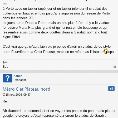
a
Ier
g
à Porto avec un tablier supérieur et un tablier inferieur (il circulait des
e
trolleybus en haut et en bas jusqu'à la suppression du réseau de Porto
n
o
dans les années 90)
n
toujours sur le Douro à Porto, mais un peu plus à l'est, il y a le viaduc
l
ferroviaire Maria Pia, plus grand et qui lui ressemble beaucoup et qui
u
ressemble aussi comme deux gouttes d'eau à Garabit: normal c tout
signé Eiffel.
C'est vrai que ça m'aura bien plu je pense d'avoir un viaduc de ce style
entre Fourvière et la Croix-Rousse, mais on ne refait pas l'histoire
ops:
@+
Bob
au
t
nanar
Passager
Cita
Métro C et Plateau nord
18 nov. 2004, 09:37
M
Re
e
s
s
Ah d'accord : en demandant et en voyant les photos du pont maria pia sur
a
google, je croyais qu'était représenté par erreur le viaduc de Garabit.
g