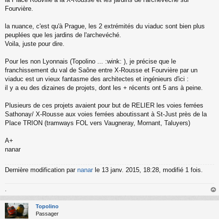
Fourvière.
la nuance, c'est qu'à Prague, les 2 extrémités du viaduc sont bien plus
peuplées que les jardins de l'archevéché.
Voila, juste pour dire.
Pour les non Lyonnais (Topolino ... :wink: ), je précise que le
franchissement du val de Saône entre X-Rousse et Fourvière par un
viaduc est un vieux fantasme des architectes et ingénieurs d'ici :
il y a eu des dizaines de projets, dont les + récents ont 5 ans à peine.
Plusieurs de ces projets avaient pour but de RELIER les voies ferrées
Sathonay/ X-Rousse aux voies ferrées aboutissant à St-Just près de la
Place TRION (tramways FOL vers Vaugneray, Mornant, Taluyers)
A+
nanar
Dernière modification par
nanar
le 13 janv. 2015, 18:28, modifié 1 fois.
.
au
t
Topolino
Passager