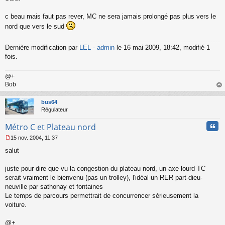
s
s
c beau mais faut pas rever, MC ne sera jamais prolongé pas plus vers le
a
nord que vers le sud
g
e
n
Dernière modification par
LEL - admin
le 16 mai 2009, 18:42, modifié 1
o
fois.
n
l
u
@+
Bob
au
t
bus64
Régulateur
Cita
Métro C et Plateau nord
15 nov. 2004, 11:37
M
salut
e
s
s
juste pour dire que vu la congestion du plateau nord, un axe lourd TC
a
serait vraiment le bienvenu (pas un trolley), l'idéal un RER part-dieu-
g
neuville par sathonay et fontaines
e
Le temps de parcours permettrait de concurrencer sérieusement la
n
o
voiture.
n
l
@+