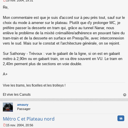
15 nov. 2004, 19:31
M
Re,
e
s
s
Mon commentaire est que je suis d'accord sur à peu près tout, sauf sur le
a
choix du mode à amener sur le plateau. Plutôt que d'y prolonger MC, je
g
préfère passer la desserte en tram qui, grâce au tunnel Nanar, nous
e
enlève le problème de la mixité crémaillère/adhérence en pouvant faire du
n
o
tram-train et de la desserte en surface en Presqu'île, avec interconnexion
n
vers le sud. Mais sur le constat et l'architecture générale, on se rejoint.
l
u
Sur Sathonay - Trévoux : vue le gabarit de la ligne, si on est en gabarit
métro à 2,90m ou en gabarit train, on va être souvent en VU. Le tram en
2,40m perment plus de sections en voie double.
A+
Vive les trams, les ficelles et les trolleys !
Et vive les Canuts
au
t
amaury
Passager
Cita
Métro C et Plateau nord
15 nov. 2004, 20:56