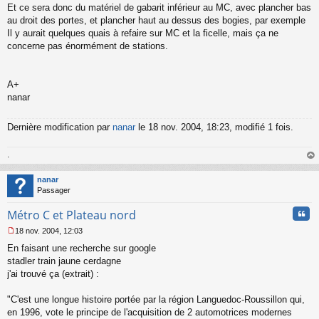
Et ce sera donc du matériel de gabarit inférieur au MC, avec plancher bas
au droit des portes, et plancher haut au dessus des bogies, par exemple
Il y aurait quelques quais à refaire sur MC et la ficelle, mais ça ne
concerne pas énormément de stations.
A+
nanar
Dernière modification par
nanar
le 18 nov. 2004, 18:23, modifié 1 fois.
.
au
t
nanar
Passager
Cita
Métro C et Plateau nord
18 nov. 2004, 12:03
M
En faisant une recherche sur google
e
s
stadler train jaune cerdagne
s
j'ai trouvé ça (extrait) :
a
g
"C'est une longue histoire portée par la région Languedoc-Roussillon qui,
e
en 1996, vote le principe de l'acquisition de 2 automotrices modernes
n