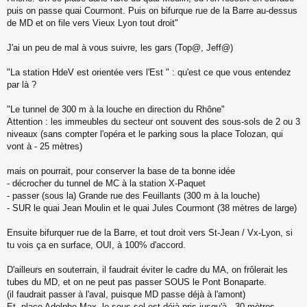
n
puis on passe quai Courmont. Puis on bifurque rue de la Barre au-dessus
l
de MD et on file vers Vieux Lyon tout droit"
u
J'ai un peu de mal à vous suivre, les gars (Top@, Jeff@)
"La station HdeV est orientée vers l'Est " : qu'est ce que vous entendez
par là ?
"Le tunnel de 300 m à la louche en direction du Rhône"
Attention : les immeubles du secteur ont souvent des sous-sols de 2 ou 3
niveaux (sans compter l'opéra et le parking sous la place Tolozan, qui
vont à - 25 mètres)
mais on pourrait, pour conserver la base de ta bonne idée
- décrocher du tunnel de MC à la station X-Paquet
- passer (sous la) Grande rue des Feuillants (300 m à la louche)
- SUR le quai Jean Moulin et le quai Jules Courmont (38 mètres de large)
Ensuite bifurquer rue de la Barre, et tout droit vers St-Jean / Vx-Lyon, si
tu vois ça en surface, OUI, à 100% d'accord.
D'ailleurs en souterrain, il faudrait éviter le cadre du MA, on frôlerait les
tubes du MD, et on ne peut pas passer SOUS le Pont Bonaparte.
(il faudrait passer à l'aval, puisque MD passe déjà à l'amont)
Et, place Adolphe Max, le sous-sol est déjà pris jusqu'à - 30 mètres.