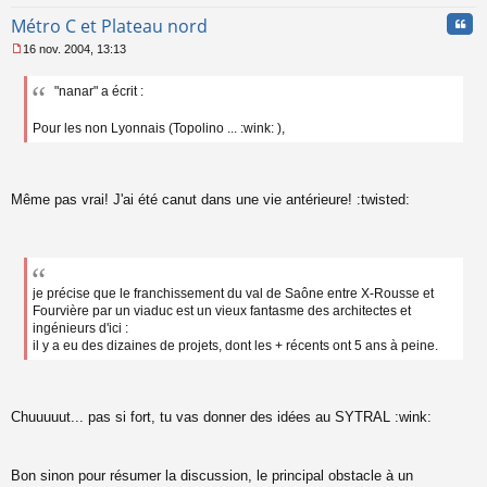
Cita
Métro C et Plateau nord
16 nov. 2004, 13:13
M
e
"nanar" a écrit :
s
s
a
Pour les non Lyonnais (Topolino ... :wink: ),
g
e
n
o
Même pas vrai! J'ai été canut dans une vie antérieure! :twisted:
n
l
u
je précise que le franchissement du val de Saône entre X-Rousse et
Fourvière par un viaduc est un vieux fantasme des architectes et
ingénieurs d'ici :
il y a eu des dizaines de projets, dont les + récents ont 5 ans à peine.
Chuuuuut... pas si fort, tu vas donner des idées au SYTRAL :wink:
Bon sinon pour résumer la discussion, le principal obstacle à un