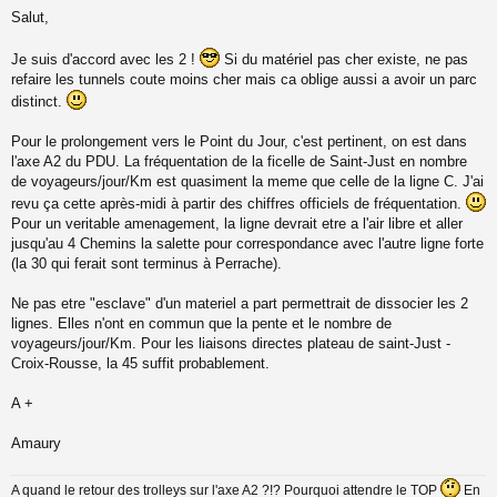
M
Salut,
e
s
s
Je suis d'accord avec les 2 !
Si du matériel pas cher existe, ne pas
a
refaire les tunnels coute moins cher mais ca oblige aussi a avoir un parc
g
distinct.
e
n
o
Pour le prolongement vers le Point du Jour, c'est pertinent, on est dans
n
l'axe A2 du PDU. La fréquentation de la ficelle de Saint-Just en nombre
l
de voyageurs/jour/Km est quasiment la meme que celle de la ligne C. J'ai
u
revu ça cette après-midi à partir des chiffres officiels de fréquentation.
Pour un veritable amenagement, la ligne devrait etre a l'air libre et aller
jusqu'au 4 Chemins la salette pour correspondance avec l'autre ligne forte
(la 30 qui ferait sont terminus à Perrache).
Ne pas etre "esclave" d'un materiel a part permettrait de dissocier les 2
lignes. Elles n'ont en commun que la pente et le nombre de
voyageurs/jour/Km. Pour les liaisons directes plateau de saint-Just -
Croix-Rousse, la 45 suffit probablement.
A +
Amaury
A quand le retour des trolleys sur l'axe A2 ?!? Pourquoi attendre le TOP
En