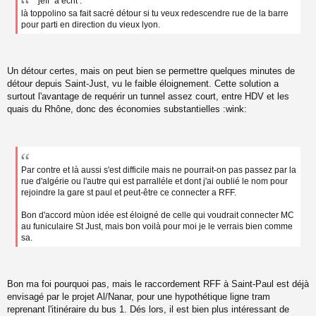
"jeff" a écrit :
s
là toppolino sa fait sacré détour si tu veux redescendre rue de la barre
s
a
pour parti en direction du vieux lyon.
g
e
n
o
Un détour certes, mais on peut bien se permettre quelques minutes de
n
détour depuis Saint-Just, vu le faible éloignement. Cette solution a
l
surtout l'avantage de requérir un tunnel assez court, entre HDV et les
u
quais du Rhône, donc des économies substantielles :wink:
Par contre et là aussi s'est difficile mais ne pourrait-on pas passez par la
rue d'algérie ou l'autre qui est parralléle et dont j'ai oublié le nom pour
rejoindre la gare st paul et peut-être ce connecter a RFF.
Bon d'accord mùon idée est éloigné de celle qui voudrait connecter MC
au funiculaire St Just, mais bon voilà pour moi je le verrais bien comme
sa.
Bon ma foi pourquoi pas, mais le raccordement RFF à Saint-Paul est déjà
envisagé par le projet Al/Nanar, pour une hypothétique ligne tram
reprenant l'itinéraire du bus 1. Dés lors, il est bien plus intéressant de