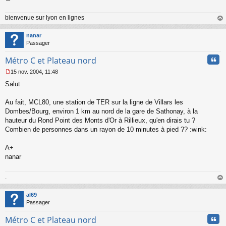
u
bienvenue sur lyon en lignes
au
t
nanar
Passager
Cita
Métro C et Plateau nord
15 nov. 2004, 11:48
M
Salut
e
s
s
Au fait, MCL80, une station de TER sur la ligne de Villars les
a
Dombes/Bourg, environ 1 km au nord de la gare de Sathonay, à la
g
hauteur du Rond Point des Monts d'Or à Rillieux, qu'en dirais tu ?
e
Combien de personnes dans un rayon de 10 minutes à pied ?? :wink:
n
o
n
A+
l
nanar
u
.
au
t
al69
Passager
Cita
Métro C et Plateau nord