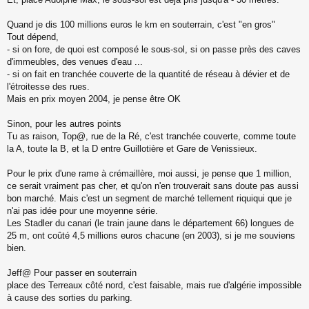
Quand je dis 100 millions euros le km en souterrain, c'est "en gros"
Tout dépend,
- si on fore, de quoi est composé le sous-sol, si on passe près des caves
d'immeubles, des venues d'eau ...
- si on fait en tranchée couverte de la quantité de réseau à dévier et de
l'étroitesse des rues.
Mais en prix moyen 2004, je pense être OK
Sinon, pour les autres points
Tu as raison, Top@, rue de la Ré, c'est tranchée couverte, comme toute
la A, toute la B, et la D entre Guillotière et Gare de Venissieux.
Pour le prix d'une rame à crémaillère, moi aussi, je pense que 1 million,
ce serait vraiment pas cher, et qu'on n'en trouverait sans doute pas aussi
bon marché. Mais c'est un segment de marché tellement riquiqui que je
n'ai pas idée pour une moyenne série.
Les Stadler du canari (le train jaune dans le département 66) longues de
25 m, ont coûté 4,5 millions euros chacune (en 2003), si je me souviens
bien.
Jeff@ Pour passer en souterrain
place des Terreaux côté nord, c'est faisable, mais rue d'algérie impossible
à cause des sorties du parking.