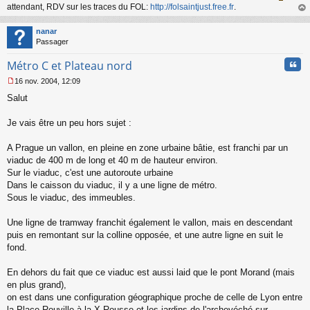
attendant, RDV sur les traces du FOL:
http://folsaintjust.free.fr
.
au
t
nanar
Passager
Cita
Métro C et Plateau nord
16 nov. 2004, 12:09
M
Salut
e
s
s
Je vais être un peu hors sujet :
a
g
A Prague un vallon, en pleine en zone urbaine bâtie, est franchi par un
e
viaduc de 400 m de long et 40 m de hauteur environ.
n
o
Sur le viaduc, c'est une autoroute urbaine
n
Dans le caisson du viaduc, il y a une ligne de métro.
l
Sous le viaduc, des immeubles.
u
Une ligne de tramway franchit également le vallon, mais en descendant
puis en remontant sur la colline opposée, et une autre ligne en suit le
fond.
En dehors du fait que ce viaduc est aussi laid que le pont Morand (mais
en plus grand),
on est dans une configuration géographique proche de celle de Lyon entre
la Place Rouville à la X-Rousse et les jardins de l'archevéché sur