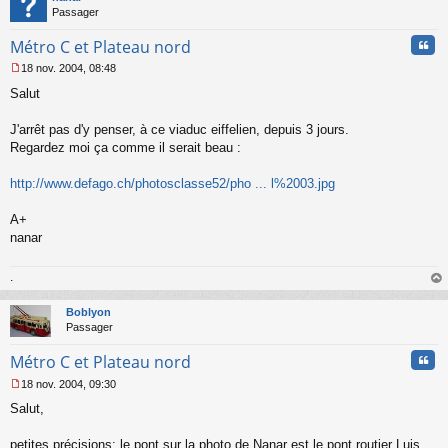
Passager
Cita
Métro C et Plateau nord
18 nov. 2004, 08:48
M
Salut
e
s
s
J'arrêt pas d'y penser, à ce viaduc eiffelien, depuis 3 jours.
a
Regardez moi ça comme il serait beau :
g
e
http://www.defago.ch/photosclasse52/pho ... l%2003.jpg
n
o
n
A+
l
nanar
u
.
au
t
Boblyon
Passager
Cita
Métro C et Plateau nord
18 nov. 2004, 09:30
M
Salut,
e
s
s
petites précisions: le pont sur la photo de Nanar est le pont routier Luis