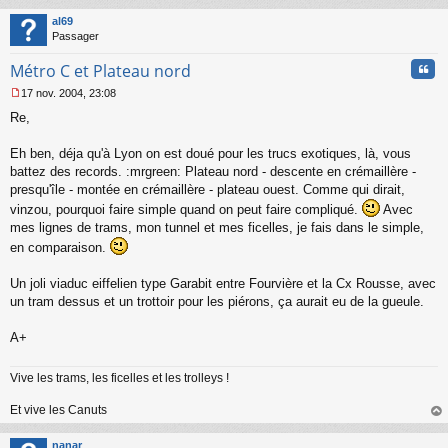
au
l
t
al69
u
Passager
Cita
Métro C et Plateau nord
17 nov. 2004, 23:08
M
Re,
e
s
s
Eh ben, déja qu'à Lyon on est doué pour les trucs exotiques, là, vous
a
battez des records. :mrgreen: Plateau nord - descente en crémaillère -
g
presqu'île - montée en crémaillère - plateau ouest. Comme qui dirait,
e
vinzou, pourquoi faire simple quand on peut faire compliqué.
Avec
n
o
mes lignes de trams, mon tunnel et mes ficelles, je fais dans le simple,
n
en comparaison.
l
u
Un joli viaduc eiffelien type Garabit entre Fourvière et la Cx Rousse, avec
un tram dessus et un trottoir pour les piérons, ça aurait eu de la gueule.
A+
Vive les trams, les ficelles et les trolleys !
Et vive les Canuts
au
t
nanar