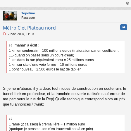
.
au
t
Topolino
Passager
Cita
Métro C et Plateau nord
17 nov. 2004, 11:10
M
e
"nanar" a écrit :
s
1 km en souterrain = 100 millions euros (majoration par un coefficient
s
a
1,5 quand on passe sous un cours d'eau)
g
1 km dans la rue (équivalent tram) = 25 millions euros
e
1 km sur site d'une voie ferrée = 10 millions euros
n
1 pont nouveau : 2.500 euros le m2 de tablier
o
n
l
u
Si je ne m'abuse, il y a deux techniques de construction en souterrain: le
tunnel foré en profondeur, et la tranchée couverte (utilisée sauf erreur de
ma part sous la rue de la Rep) Quelle technique correspond alors au prix
que tu annonces? :wink:
1 rame (2 caisses) à crémaillère = 1 million euro
(quoique je pense qu'on n'en trouverait pas à ce prix).