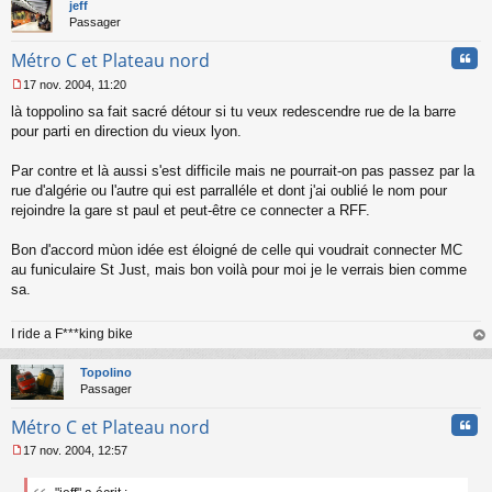
t
jeff
Passager
Cita
Métro C et Plateau nord
17 nov. 2004, 11:20
M
là toppolino sa fait sacré détour si tu veux redescendre rue de la barre
e
s
pour parti en direction du vieux lyon.
s
a
Par contre et là aussi s'est difficile mais ne pourrait-on pas passez par la
g
rue d'algérie ou l'autre qui est parralléle et dont j'ai oublié le nom pour
e
rejoindre la gare st paul et peut-être ce connecter a RFF.
n
o
n
Bon d'accord mùon idée est éloigné de celle qui voudrait connecter MC
l
au funiculaire St Just, mais bon voilà pour moi je le verrais bien comme
u
sa.
I ride a F***king bike
au
t
Topolino
Passager
Cita
Métro C et Plateau nord
17 nov. 2004, 12:57
M
e