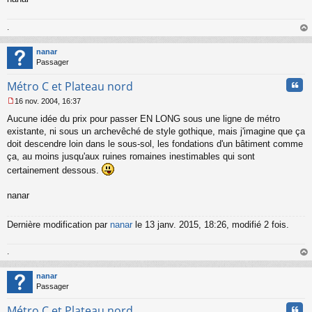
.
au
t
nanar
Passager
Cita
Métro C et Plateau nord
16 nov. 2004, 16:37
M
Aucune idée du prix pour passer EN LONG sous une ligne de métro
e
s
existante, ni sous un archevêché de style gothique, mais j'imagine que ça
s
doit descendre loin dans le sous-sol, les fondations d'un bâtiment comme
a
ça, au moins jusqu'aux ruines romaines inestimables qui sont
g
certainement dessous.
e
n
o
nanar
n
l
Dernière modification par
nanar
le 13 janv. 2015, 18:26, modifié 2 fois.
u
.
au
t
nanar
Passager
Cita
Métro C et Plateau nord