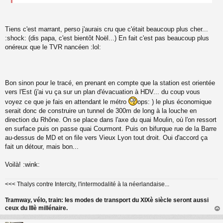
Tiens c'est marrant, perso j'aurais cru que c'était beaucoup plus cher...
:shock: (dis papa, c'est bientôt Noël...) En fait c'est pas beaucoup plus
onéreux que le TVR nancéen :lol:
Bon sinon pour le tracé, en prenant en compte que la station est orientée
vers l'Est (j'ai vu ça sur un plan d'évacuation à HDV... du coup vous
voyez ce que je fais en attendant le métro
ops: ) le plus économique
serait donc de construire un tunnel de 300m de long à la louche en
direction du Rhône. On se place dans l'axe du quai Moulin, où l'on ressort
en surface puis on passe quai Courmont. Puis on bifurque rue de la Barre
au-dessus de MD et on file vers Vieux Lyon tout droit. Oui d'accord ça
fait un détour, mais bon...
Voilà! :wink:
<<< Thalys contre Intercity, l'intermodalité à la néerlandaise...
Tramway, vélo, train: les modes de transport du XIXè siècle seront aussi
ceux du IIIè millénaire.
au