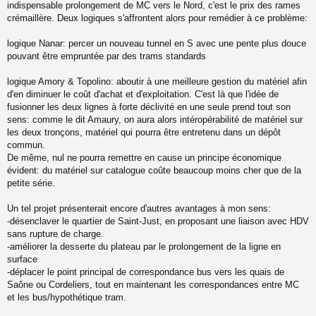
indispensable prolongement de MC vers le Nord, c'est le prix des rames
crémaillère. Deux logiques s'affrontent alors pour remédier à ce problème:
logique Nanar: percer un nouveau tunnel en S avec une pente plus douce
pouvant être empruntée par des trams standards
logique Amory & Topolino: aboutir à une meilleure gestion du matériel afin
d'en diminuer le coût d'achat et d'exploitation. C'est là que l'idée de
fusionner les deux lignes à forte déclivité en une seule prend tout son
sens: comme le dit Amaury, on aura alors intéropérabilité de matériel sur
les deux tronçons, matériel qui pourra être entretenu dans un dépôt
commun.
De même, nul ne pourra remettre en cause un principe économique
évident: du matériel sur catalogue coûte beaucoup moins cher que de la
petite série.
Un tel projet présenterait encore d'autres avantages à mon sens:
-désenclaver le quartier de Saint-Just, en proposant une liaison avec HDV
sans rupture de charge.
-améliorer la desserte du plateau par le prolongement de la ligne en
surface
-déplacer le point principal de correspondance bus vers les quais de
Saône ou Cordeliers, tout en maintenant les correspondances entre MC
et les bus/hypothétique tram.