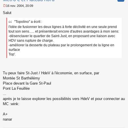
16 nov. 2004, 20:09
M
Salut
e
s
"Topolino" a écrit :
s
a
l'idée de fusionner les deux lignes à forte déclivité en une seule prend
g
tout son sens...... et présenterait encore d'autres avantages à mon sens:
e
-désenclaver le quartier de Saint-Just, en proposant une liaison avec
n
HDV sans rupture de charge.
o
-améliorer la desserte du plateau par le prolongement de la ligne en
n
surface
l
Top'.
u
Tu peux faire St-Just / HdeV à l'économie, en surface, par
Montée St Barthélémy
Place devant la Gare St-Paul
Pont La Feuillée
...
après je te laisse explorer les possibilités vers HdeV et pour connecter au
MC :wink:
A+
nanar