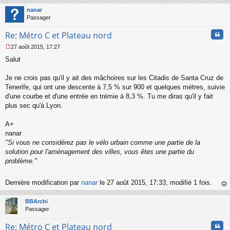
t
nanar
Passager
Cita
Re: Métro C et Plateau nord
27 août 2015, 17:27
M
Salut
e
s
s
Je ne crois pas qu'il y ait des mâchoires sur les Citadis de Santa Cruz de
a
Tenerife, qui ont une descente à 7,5 % sur 900 et quelques mètres, suivie
g
d'une courbe et d'une entrée en trémie à 8,3 %. Tu me diras qu'il y fait
e
plus sec qu'à Lyon.
n
o
n
A+
l
nanar
u
"Si vous ne considérez pas le vélo urbain comme une partie de la
solution pour l'aménagement des villes, vous êtes une partie du
problème."
Dernière modification par
nanar
le 27 août 2015, 17:33, modifié 1 fois.
au
t
BBArchi
Passager
Cita
Re: Métro C et Plateau nord