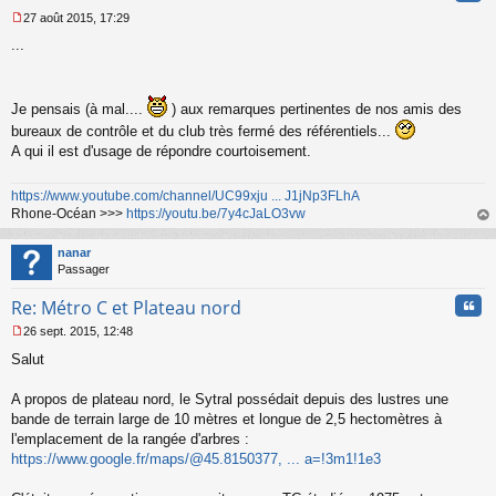
27 août 2015, 17:29
M
...
e
s
s
a
Je pensais (à mal....
) aux remarques pertinentes de nos amis des
g
e
bureaux de contrôle et du club très fermé des référentiels...
n
A qui il est d'usage de répondre courtoisement.
o
n
https://www.youtube.com/channel/UC99xju ... J1jNp3FLhA
l
Rhone-Océan >>>
https://youtu.be/7y4cJaLO3vw
u
au
t
nanar
Passager
Cita
Re: Métro C et Plateau nord
26 sept. 2015, 12:48
M
Salut
e
s
s
A propos de plateau nord, le Sytral possédait depuis des lustres une
a
bande de terrain large de 10 mètres et longue de 2,5 hectomètres à
g
l'emplacement de la rangée d'arbres :
e
https://www.google.fr/maps/@45.8150377, ... a=!3m1!1e3
n
o
n