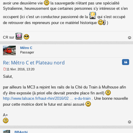
avoir une deuxième vie
la sauvegarde n'étant pas une spécialité
e
Sytralienne, heureusement que certaines personnes s'y intéresse et s'en
n
o
occupent (ici c'est un conducteur passionné de la
qui s'est occupé
n
l
de retrouver des repreneurs pour ce matériel historique
)
u
CR sur
au
t
Métro C
Passager
Cita
Re: Métro C et Plateau nord
11 févr. 2016, 13:20
M
Salut,
e
s
s
par ailleurs la MC3 a rejoint les rails de la CIté du Train à Mulhouse afin
a
d'y être exposée (à priori elle devrait prendre place fin avril)
g
http://www.lalsace.fr/haut-rhin/2016/02 ... e-du-train
. Une bonne nouvelle
e
n
pour cette motrice dont le futur est ainsi assuré
o
n
A+
l
u
au
t
BBArchi