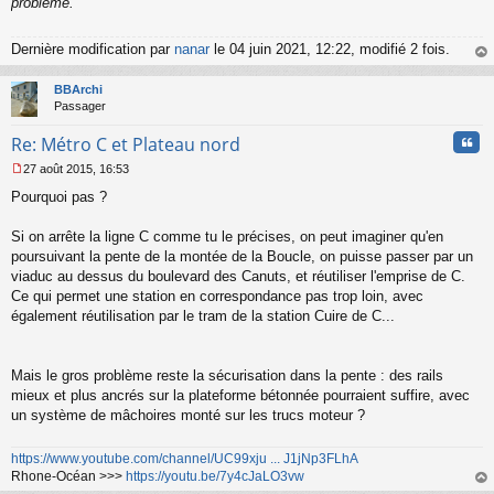
problème."
Dernière modification par
nanar
le 04 juin 2021, 12:22, modifié 2 fois.
au
t
BBArchi
Passager
Cita
Re: Métro C et Plateau nord
27 août 2015, 16:53
M
Pourquoi pas ?
e
s
s
Si on arrête la ligne C comme tu le précises, on peut imaginer qu'en
a
poursuivant la pente de la montée de la Boucle, on puisse passer par un
g
viaduc au dessus du boulevard des Canuts, et réutiliser l'emprise de C.
e
Ce qui permet une station en correspondance pas trop loin, avec
n
o
également réutilisation par le tram de la station Cuire de C...
n
l
u
Mais le gros problème reste la sécurisation dans la pente : des rails
mieux et plus ancrés sur la plateforme bétonnée pourraient suffire, avec
un système de mâchoires monté sur les trucs moteur ?
https://www.youtube.com/channel/UC99xju ... J1jNp3FLhA
Rhone-Océan >>>
https://youtu.be/7y4cJaLO3vw
au