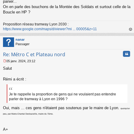
s
panier...
a
On en parle des bouchons de la Montée des Soldats et surtout celle de la
g
Boucle en HP ?
e
n
o
Proposition réseau tramway Lyon 2030 :
n
https://www.google.com/maps/d/viewer?mi ... 00005&z=11
l
au
u
t
nanar
Passager
Cita
Re: Métro C et Plateau nord
05 janv. 2024, 23:12
M
Salut
e
s
s
Rémi a écrit :
a
g
e
Je te rappelle la proportion de gens qui ne voulaient pas entendre
n
parler de tramway à Lyon en 1996 ?
o
n
Oui, mais ... ces gens n'étaient pas soutenus par le maire de Lyon.
l
quoiqu'un
u
peu, par Marie-Chantal Desbazeille, maire du 7ème.
A+