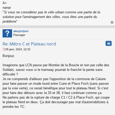
A+
nanar
"
Si vous ne considérez pas le vélo urbain comme une partie de la
solution pour l'aménagement des villes, vous êtes une partie du
problème
"
au
t
alecjcclyon
Passager
Cita
Re: Métro C et Plateau nord
05 janv. 2024, 10:33
M
Bonjour,
e
s
s
Imaginons que LCN passe par Montée de la Boucle et non par celle des
a
Soldats, savez vous si le tramway pourrait le franchir la pente sans
g
difficulté ?
e
Je ne comprends d'ailleurs pas l'opposition de la commune de Caluire
n
o
pour faire passer un mode lourd entre Cuire et Place Foch (sans passer
n
par la voie verte), ce serait bénéfique pour tout le plateau Nord. Si c'est
l
pour faire des détours avec la 33 et 38, il faut continuer comme ça.
u
Ne parlons pas de la rupture de charge C1 / C2 à Place Foch, qui coupe
le plateau Nord en deux. Ça doit decourager pas mal d'automobilistes à
prendre les TC.