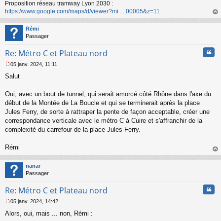
Proposition réseau tramway Lyon 2030 :
https://www.google.com/maps/d/viewer?mi ... 00005&z=11
au
t
Rémi
Passager
Cita
Re: Métro C et Plateau nord
05 janv. 2024, 11:11
M
Salut
e
s
s
Oui, avec un bout de tunnel, qui serait amorcé côté Rhône dans l'axe du
a
début de la Montée de La Boucle et qui se terminerait après la place
g
Jules Ferry, de sorte à rattraper la pente de façon acceptable, créer une
e
correspondance verticale avec le métro C à Cuire et s'affranchir de la
n
o
complexité du carrefour de la place Jules Ferry.
n
l
Rémi
u
au
t
nanar
Passager
Cita
Re: Métro C et Plateau nord
05 janv. 2024, 14:42
M
Alors, oui, mais ... non, Rémi :
e