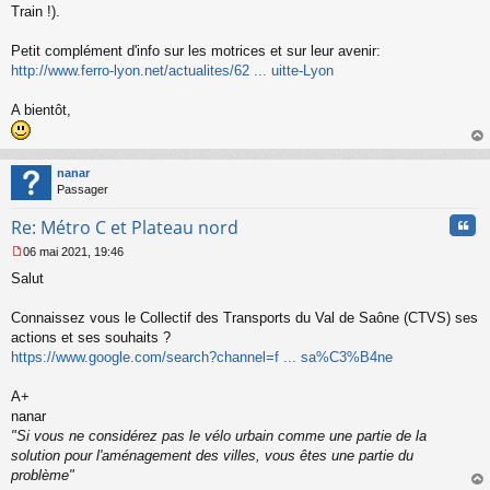
Train !).
e
n
o
Petit complément d'info sur les motrices et sur leur avenir:
n
http://www.ferro-lyon.net/actualites/62 ... uitte-Lyon
l
u
A bientôt,
au
t
nanar
Passager
Cita
Re: Métro C et Plateau nord
06 mai 2021, 19:46
M
Salut
e
s
s
Connaissez vous le Collectif des Transports du Val de Saône (CTVS) ses
a
actions et ses souhaits ?
g
https://www.google.com/search?channel=f ... sa%C3%B4ne
e
n
o
A+
n
nanar
l
"Si vous ne considérez pas le vélo urbain comme une partie de la
u
solution pour l'aménagement des villes, vous êtes une partie du
problème"