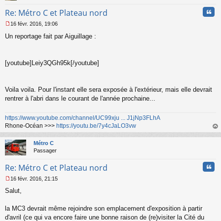
Cita
Re: Métro C et Plateau nord
16 févr. 2016, 19:06
M
Un reportage fait par Aiguillage :
e
s
s
a
[youtube]Leiy3QGh95k[/youtube]
g
e
n
o
Voila voila. Pour l'instant elle sera exposée à l'extérieur, mais elle devrait
n
rentrer à l'abri dans le courant de l'année prochaine...
l
u
https://www.youtube.com/channel/UC99xju ... J1jNp3FLhA
Rhone-Océan >>>
https://youtu.be/7y4cJaLO3vw
au
t
Métro C
Passager
Cita
Re: Métro C et Plateau nord
16 févr. 2016, 21:15
M
Salut,
e
s
s
la MC3 devrait même rejoindre son emplacement d'exposition à partir
a
d'avril (ce qui va encore faire une bonne raison de (re)visiter la Cité du
g