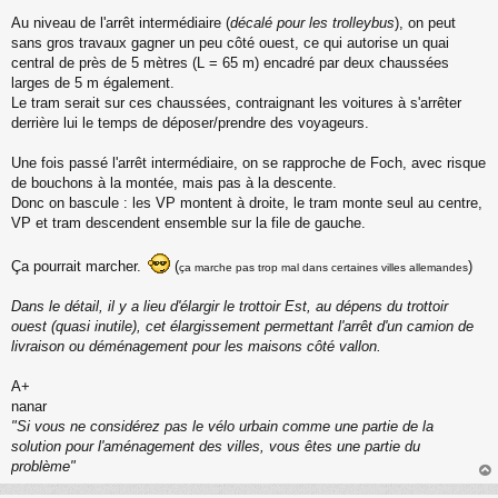
Au niveau de l'arrêt intermédiaire (
décalé pour les trolleybus
), on peut
sans gros travaux gagner un peu côté ouest, ce qui autorise un quai
central de près de 5 mètres (L = 65 m) encadré par deux chaussées
larges de 5 m également.
Le tram serait sur ces chaussées, contraignant les voitures à s'arrêter
derrière lui le temps de déposer/prendre des voyageurs.
Une fois passé l'arrêt intermédiaire, on se rapproche de Foch, avec risque
de bouchons à la montée, mais pas à la descente.
Donc on bascule : les VP montent à droite, le tram monte seul au centre,
VP et tram descendent ensemble sur la file de gauche.
Ça pourrait marcher.
(
)
ça marche pas trop mal dans certaines villes allemandes
Dans le détail, il y a lieu d'élargir le trottoir Est, au dépens du trottoir
ouest (quasi inutile), cet élargissement permettant l'arrêt d'un camion de
livraison ou déménagement pour les maisons côté vallon.
A+
nanar
"Si vous ne considérez pas le vélo urbain comme une partie de la
solution pour l'aménagement des villes, vous êtes une partie du
problème"
au