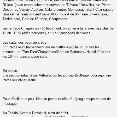
Michelet, piscine du Loup Pendu, Mendes France, gare de Sathonay-
Rillieux (avec embranchement arrivant de Trévoux/ Neuville), rue Pierre
Drevet, Le Vernay, Auchan, Caluire centre, Montessuy, Saint Clair square
Brosset, le Transbordeur/ salle 3000, l'ouest du domaine universitaire,
Tonkin nord, Parc de l'Europe, Charpennes .
Sur le tracé Charpennes - Rillieux nord, on arrive à faire avec pas plus de
10 ou 11 PN (avec barrières), et 8 à 9 passages dénivelés.
Les cadences pourraient être :
un "Part Dieu/Charpennes/Gare de Sathonay/Rillieux" toutes les 5
minutes, un "Part Dieu/Charpennes/Gare de Sathonay /Neuville" toutes
les 10 mn, dans chaque sens.
En option :
une section
urbaine
sur Vitton et boulevard des Brotteaux pour rejoindre
Part Dieu Vivier Merle.
Pour détailler un peu l'idée du parcours clôturé: (google maps en bas de
message)
Au Tonkin, Avenue Rosselini, c'est déjà fait