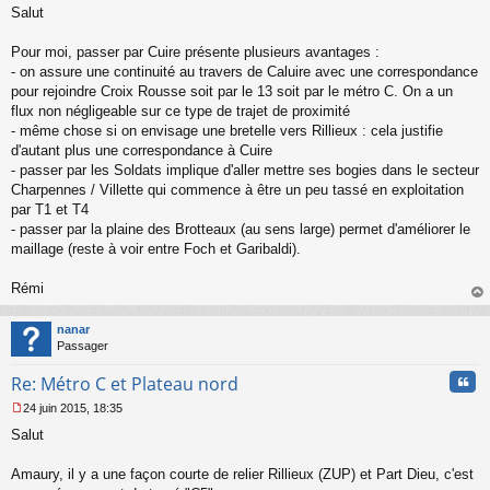
Salut
e
s
s
Pour moi, passer par Cuire présente plusieurs avantages :
a
- on assure une continuité au travers de Caluire avec une correspondance
g
pour rejoindre Croix Rousse soit par le 13 soit par le métro C. On a un
e
flux non négligeable sur ce type de trajet de proximité
n
o
- même chose si on envisage une bretelle vers Rillieux : cela justifie
n
d'autant plus une correspondance à Cuire
l
- passer par les Soldats implique d'aller mettre ses bogies dans le secteur
u
Charpennes / Villette qui commence à être un peu tassé en exploitation
par T1 et T4
- passer par la plaine des Brotteaux (au sens large) permet d'améliorer le
maillage (reste à voir entre Foch et Garibaldi).
Rémi
au
t
nanar
Passager
Cita
Re: Métro C et Plateau nord
24 juin 2015, 18:35
M
Salut
e
s
s
Amaury, il y a une façon courte de relier Rillieux (ZUP) et Part Dieu, c'est
a