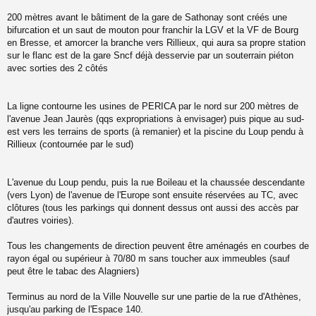
200 mètres avant le bâtiment de la gare de Sathonay sont créés une
bifurcation et un saut de mouton pour franchir la LGV et la VF de Bourg
en Bresse, et amorcer la branche vers Rillieux, qui aura sa propre station
sur le flanc est de la gare Sncf déjà desservie par un souterrain piéton
avec sorties des 2 côtés
La ligne contourne les usines de PERICA par le nord sur 200 mètres de
l'avenue Jean Jaurès (qqs expropriations à envisager) puis pique au sud-
est vers les terrains de sports (à remanier) et la piscine du Loup pendu à
Rillieux (contournée par le sud)
L'avenue du Loup pendu, puis la rue Boileau et la chaussée descendante
(vers Lyon) de l'avenue de l'Europe sont ensuite réservées au TC, avec
clôtures (tous les parkings qui donnent dessus ont aussi des accès par
d'autres voiries).
Tous les changements de direction peuvent être aménagés en courbes de
rayon égal ou supérieur à 70/80 m sans toucher aux immeubles (sauf
peut être le tabac des Alagniers)
Terminus au nord de la Ville Nouvelle sur une partie de la rue d'Athènes,
jusqu'au parking de l'Espace 140.