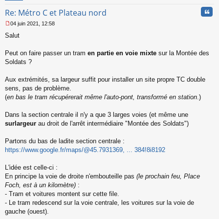
l
u
Cita
Re: Métro C et Plateau nord
04 juin 2021, 12:58
M
Salut
e
s
s
Peut on faire passer un tram
en partie en voie mixte
sur la Montée des
a
Soldats ?
g
e
Aux extrémités, sa largeur suffit pour installer un site propre TC double
n
o
sens, pas de problème.
n
(
en bas le tram récupérerait même l'auto-pont, transformé en station
.)
l
u
Dans la section centrale il n'y a que 3 larges voies (et même une
surlargeur
au droit de l'arrêt intermédiaire "Montée des Soldats")
Partons du bas de ladite section centrale :
https://www.google.fr/maps/@45.7931369, ... 384!8i8192
L'idée est celle-ci :
En principe la voie de droite n'embouteille pas
(le prochain feu, Place
Foch, est à un kilomètre)
:
- Tram et voitures montent sur cette file.
- Le tram redescend sur la voie centrale, les voitures sur la voie de
gauche (ouest).