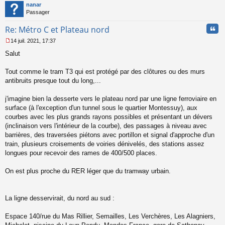
t
nanar
Passager
Cita
Re: Métro C et Plateau nord
14 juil. 2021, 17:37
M
Salut
e
s
s
Tout comme le tram T3 qui est protégé par des clôtures ou des murs
a
antibruits presque tout du long,...
g
e
j'imagine bien la desserte vers le plateau nord par une ligne ferroviaire en
n
o
surface (à l'exception d'un tunnel sous le quartier Montessuy), aux
n
courbes avec les plus grands rayons possibles et présentant un dévers
l
(inclinaison vers l'intérieur de la courbe), des passages à niveau avec
u
barrières, des traversées piétons avec portillon et signal d'approche d'un
train, plusieurs croisements de voiries dénivelés, des stations assez
longues pour recevoir des rames de 400/500 places.
On est plus proche du RER léger que du tramway urbain.
La ligne desservirait, du nord au sud :
Espace 140/rue du Mas Rillier, Semailles, Les Verchères, Les Alagniers,