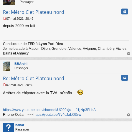
Passager
Cita
Re: Métro C et Plateau nord
07 mai 2021, 20:49
M
depuis 2020 en fait
e
s
s
a
Conducteur de
TER
à
Lyon
Part-Dieu
g
Je me balade à Macon, Dijon, Grenoble, Valence, Avignon, Chambéry, Aix les
e
n
Bains et Annecy
o
au
n
t
BBArchi
l
Passager
u
Cita
Re: Métro C et Plateau nord
07 mai 2021, 20:50
M
e
Arrêtes de chipoter avec la TVA, m'enfin...
s
s
a
https://www.youtube.com/channel/UC99xju ... J1jNp3FLhA
g
Rhone-Océan >>>
https://youtu.be/7y4cJaLO3vw
e
n
au
o
t
nanar
n
Passager