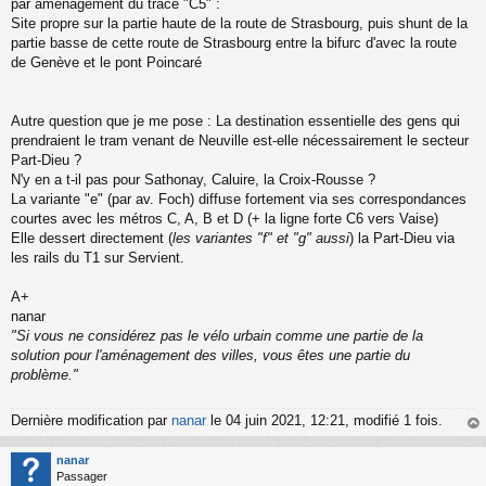
par aménagement du tracé "C5" :
g
Site propre sur la partie haute de la route de Strasbourg, puis shunt de la
e
partie basse de cette route de Strasbourg entre la bifurc d'avec la route
n
o
de Genève et le pont Poincaré
n
l
u
Autre question que je me pose : La destination essentielle des gens qui
prendraient le tram venant de Neuville est-elle nécessairement le secteur
Part-Dieu ?
N'y en a t-il pas pour Sathonay, Caluire, la Croix-Rousse ?
La variante "e" (par av. Foch) diffuse fortement via ses correspondances
courtes avec les métros C, A, B et D (+ la ligne forte C6 vers Vaise)
Elle dessert directement (
les variantes "f" et "g" aussi
) la Part-Dieu via
les rails du T1 sur Servient.
A+
nanar
"Si vous ne considérez pas le vélo urbain comme une partie de la
solution pour l'aménagement des villes, vous êtes une partie du
problème."
Dernière modification par
nanar
le 04 juin 2021, 12:21, modifié 1 fois.
au
t
nanar
Passager