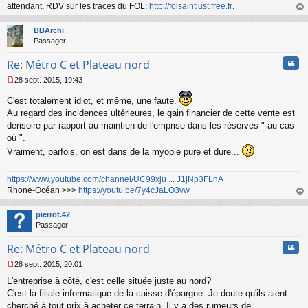
e
attendant, RDV sur les traces du FOL:
http://folsaintjust.free.fr
.
n
au
o
t
BBArchi
n
Passager
l
u
Cita
Re: Métro C et Plateau nord
28 sept. 2015, 19:43
M
e
C'est totalement idiot, et même, une faute.
s
Au regard des incidences ultérieures, le gain financier de cette vente est
s
dérisoire par rapport au maintien de l'emprise dans les réserves " au cas
a
où ".
g
e
Vraiment, parfois, on est dans de la myopie pure et dure...
n
o
https://www.youtube.com/channel/UC99xju ... J1jNp3FLhA
n
Rhone-Océan >>>
https://youtu.be/7y4cJaLO3vw
l
u
au
t
pierrot.42
Passager
Cita
Re: Métro C et Plateau nord
28 sept. 2015, 20:01
M
L'entreprise à côté, c'est celle située juste au nord?
e
s
C'est la filiale informatique de la caisse d'épargne. Je doute qu'ils aient
s
cherché à tout prix à acheter ce terrain. Il y a des rumeurs de