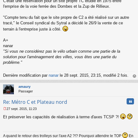
C'était une réservation pour un site propre TC étudié en 1975 entre
l
l'emprise de la voie ferrée des Dombes et la Zup de Rillieux.
u
"Compte tenu du fait que le site propre de C2 a été réalisé sur un autre
tracé," le Conseil syndical du Sytral a décidé le 26/9 la vente de ce
terrain à l'entreprise juste à côté.
A+
nanar
"Si vous ne considérez pas le vélo urbain comme une partie de la
solution pour l'aménagement des villes, vous êtes une partie du
problème."
Dernière modification par
nanar
le 28 sept. 2015, 23:15, modifié 2 fois.
au
t
amaury
Passager
Cita
Re: Métro C et Plateau nord
27 sept. 2015, 11:23
M
Et préserver les capacités de réalisation à terme d'axes TCSP ?!
e
s
s
a
g
A quand le retour des trolleys sur l'axe A2 ?!? Pourquoi attendre le TOP
En