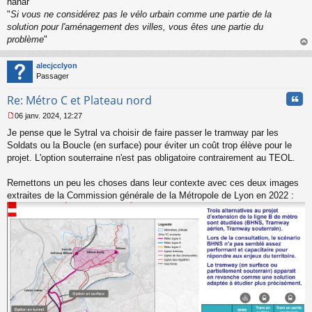
nanar
"
Si vous ne considérez pas le vélo urbain comme une partie de la
solution pour l'aménagement des villes, vous êtes une partie du
problème
"
au
t
alecjcclyon
Passager
Cita
Re: Métro C et Plateau nord
06 janv. 2024, 12:27
M
Je pense que le Sytral va choisir de faire passer le tramway par les
e
s
Soldats ou la Boucle (en surface) pour éviter un coût trop élève pour le
s
projet. L'option souterraine n'est pas obligatoire contrairement au TEOL.
a
g
Remettons un peu les choses dans leur contexte avec ces deux images
e
extraites de la Commission générale de la Métropole de Lyon en 2022 :
n
o
n
l
u