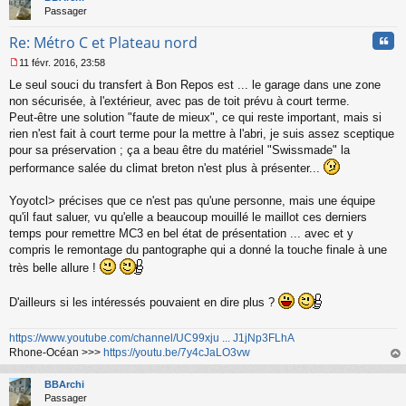
Passager
Cita
Re: Métro C et Plateau nord
11 févr. 2016, 23:58
M
Le seul souci du transfert à Bon Repos est ... le garage dans une zone
e
s
non sécurisée, à l'extérieur, avec pas de toit prévu à court terme.
s
Peut-être une solution "faute de mieux", ce qui reste important, mais si
a
rien n'est fait à court terme pour la mettre à l'abri, je suis assez sceptique
g
pour sa préservation ; ça a beau être du matériel "Swissmade" la
e
performance salée du climat breton n'est plus à présenter...
n
o
n
Yoyotcl> précises que ce n'est pas qu'une personne, mais une équipe
l
qu'il faut saluer, vu qu'elle a beaucoup mouillé le maillot ces derniers
u
temps pour remettre MC3 en bel état de présentation ... avec et y
compris le remontage du pantographe qui a donné la touche finale à une
très belle allure !
D'ailleurs si les intéressés pouvaient en dire plus ?
https://www.youtube.com/channel/UC99xju ... J1jNp3FLhA
Rhone-Océan >>>
https://youtu.be/7y4cJaLO3vw
au
t
BBArchi
Passager