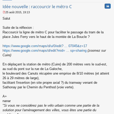
Cita
Idée nouvelle : raccourcir le métro C
25 août 2015, 19:13
M
Salut
e
s
s
Suite de la réflexion :
a
Raccourcir la ligne de métro C pour faciliter le passage du tram de la
g
place Jules Ferry vers le haut de la montée de La Boucle ?
e
n
o
https://www.google.com/maps/d/u/0/edit? ... 07045&z=17
n
https://www.google.com/maps/d/edit?mid= ... sp=sharing
(zoomez sur
l
Cuire)
u
En déplaçant la station de métro (Cuire) de 200 mètres vers le sud-est,
au sud du pont sur la rue de La Galoche,
le boulevard des Canuts récupère une emprise de 8/10 mètres (et atteint
26 à 29 mètres de large),
facilitant l'insertion (en site propre axial ?) du tramway venant de
Sathonay par le Chemin du Penthod (voie verte).
A+
nanar
"Si vous ne considérez pas le vélo urbain comme une partie de la
solution pour l'aménagement des villes, vous êtes une partie du