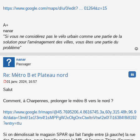
https://www.google.com/maps/d/u/0/edit? ... 01264&z=15
A+
nanar
"Si vous ne considérez pas le vélo urbain comme une partie de la
solution pour l'aménagement des villes, vous êtes une partie du
problème"
au
t
nanar
Passager
Cita
Re: Métro B et Plateau nord
01 janv. 2024, 16:57
M
Salut
e
s
s
Comment, à Charpennes, prolonger le métro B vers le nord ?
a
g
https://www.google.fr/maps/@45.7695206,4.8616745,3a,60y,315.48h,96.9
e
4t/data=!3m6!1e1!3m4!1sMPPgWJxOlgOrxCtwItnVtw!2e0!7i16384!8i8192
n
o
?entry=ttu
n
l
Si on démolissait le magasin SPAR qui fait l'angle entre (
à gauche
) la rue
u