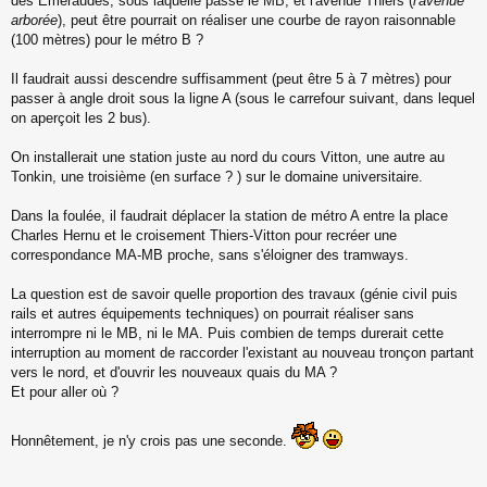
des Emeraudes, sous laquelle passe le MB, et l'avenue Thiers (
l'avenue
arborée
), peut être pourrait on réaliser une courbe de rayon raisonnable
(100 mètres) pour le métro B ?
Il faudrait aussi descendre suffisamment (peut être 5 à 7 mètres) pour
passer à angle droit sous la ligne A (sous le carrefour suivant, dans lequel
on aperçoit les 2 bus).
On installerait une station juste au nord du cours Vitton, une autre au
Tonkin, une troisième (en surface ? ) sur le domaine universitaire.
Dans la foulée, il faudrait déplacer la station de métro A entre la place
Charles Hernu et le croisement Thiers-Vitton pour recréer une
correspondance MA-MB proche, sans s'éloigner des tramways.
La question est de savoir quelle proportion des travaux (génie civil puis
rails et autres équipements techniques) on pourrait réaliser sans
interrompre ni le MB, ni le MA. Puis combien de temps durerait cette
interruption au moment de raccorder l'existant au nouveau tronçon partant
vers le nord, et d'ouvrir les nouveaux quais du MA ?
Et pour aller où ?
Honnêtement, je n'y crois pas une seconde.