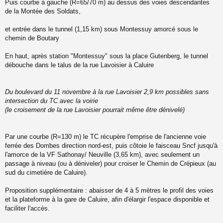
Puis courbe à gauche (R=65/70 m) au dessus des voies descendantes
de la Montée des Soldats,
et entrée dans le tunnel (1,15 km) sous Montessuy amorcé sous le
chemin de Boutary
En haut, après station "Montessuy" sous la place Gutenberg, le tunnel
débouche dans le talus de la rue Lavoisier à Caluire
Du boulevard du 11 novembre à la rue Lavoisier 2,9 km possibles sans
intersection du TC avec la voirie
(le croisement de la rue Lavoisier pourrait même être dénivelé)
Par une courbe (R=130 m) le TC récupère l'emprise de l'ancienne voie
ferrée des Dombes direction nord-est, puis côtoie le faisceau Sncf jusqu'à
l'amorce de la VF Sathonay/ Neuville (3,65 km), avec seulement un
passage à niveau (ou à déniveler) pour croiser le Chemin de Crépieux (au
sud du cimetière de Caluire).
Proposition supplémentaire : abaisser de 4 à 5 mètres le profil des voies
et la plateforme à la gare de Caluire, afin d'élargir l'espace disponible et
faciliter l'accès.