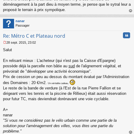
a
déménagement à la part dieu à moyen terme, je pense que le sytral leur a
g
proposé le terrain à prix sympolique.
e
au
n
t
o
nanar
n
Passager
l
u
Cita
Re: Métro C et Plateau nord
28 sept. 2015, 23:02
M
Salut
e
s
s
En relisant mieux : L'acheteur (qui n'est pas la Caisse d'Epargne)
a
possède déjà la parcelle non bâtie au
sud
de l'alignement végétal, et
g
prévoirait de "développer une activité économique".
e
Prix de cession un peu au dessus du montant évalué par l'Administration
n
o
des Domaines : 20 €/m2.
Un véritable cadeau,
n
Le reste de la bande de verdure (à l'Est de la rue Pierre Fallion et se
l
dirigeant vers les tennis et la piscine de Rillieux) était aussi réservation
u
pour futur TC, mais deviendrait dorénavant une voie cyclable.
A+
nanar
"Si vous ne considérez pas le vélo urbain comme une partie de la
solution pour l'aménagement des villes, vous êtes une partie du
problème."