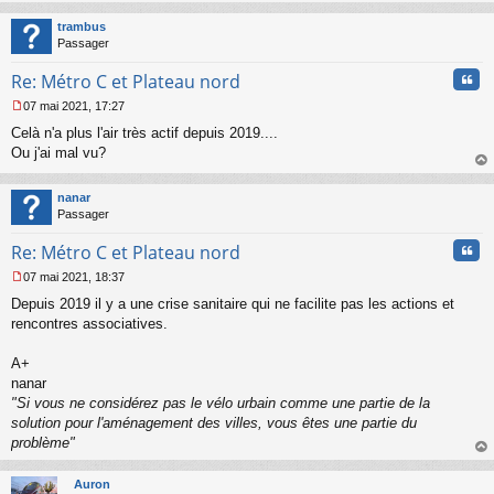
au
t
trambus
Passager
Cita
Re: Métro C et Plateau nord
07 mai 2021, 17:27
M
Celà n'a plus l'air très actif depuis 2019....
e
s
Ou j'ai mal vu?
s
au
a
t
nanar
g
Passager
e
n
Cita
Re: Métro C et Plateau nord
o
n
07 mai 2021, 18:37
l
M
u
Depuis 2019 il y a une crise sanitaire qui ne facilite pas les actions et
e
s
rencontres associatives.
s
a
A+
g
nanar
e
"Si vous ne considérez pas le vélo urbain comme une partie de la
n
o
solution pour l'aménagement des villes, vous êtes une partie du
n
problème"
l
au
u
t
Auron