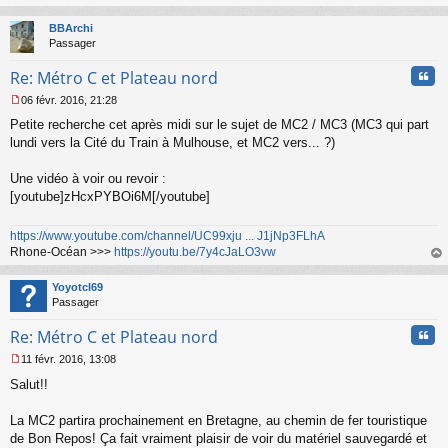
au
t
BBArchi
Passager
Cita
Re: Métro C et Plateau nord
06 févr. 2016, 21:28
M
Petite recherche cet après midi sur le sujet de MC2 / MC3 (MC3 qui part
e
s
lundi vers la Cité du Train à Mulhouse, et MC2 vers... ?)
s
a
Une vidéo à voir ou revoir :
g
[youtube]zHcxPYBOi6M[/youtube]
e
n
o
https://www.youtube.com/channel/UC99xju ... J1jNp3FLhA
n
Rhone-Océan >>>
https://youtu.be/7y4cJaLO3vw
l
au
u
t
Yoyotcl69
Passager
Cita
Re: Métro C et Plateau nord
11 févr. 2016, 13:08
M
Salut!!
e
s
s
La MC2 partira prochainement en Bretagne, au chemin de fer touristique
a
de Bon Repos! Ça fait vraiment plaisir de voir du matériel sauvegardé et
g