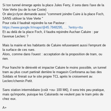
s
s
Si ton tunnel émerge après la place Jules Ferry, il sera dans l'axe de la
a
Voie Verte (ou de la rue Coste)
g
Or alecjcclyon demande aussi "comment joindre Cuire à la place Foch,
e
SANS utiliser la Voie Verte "
n
o
Pour cela il faudrait rejoindre la rue Pasteur :
n
https://www.google.fr/maps/@45.7848295, ... ?entry=ttu
l
Et au delà de la place Foch, il faudra rejoindre Auchan Caluire : par
u
l'avenue Leclerc ?
Mais la mairie et les habitants de Caluire refuseraient aussi l'emprunt de
la surface de ces rues.
Alors, comme dans l'ouest : acceptation de la proposition de tram, ou
rien.
Pour franchir le dénivelé et impacter Caluire le moins possible, un tunnel
tram au plus court partirait derrière le magasin Conforama au bas des
Soldats et finirait sur le site propre TCL après le croisement av.
Leclerc/chemin Petit.
Sans station intermédiaire (coût +ou- 100 M€), il sera très peu pratique,
mais qu'importe, puisque les Caluirards ne veulent pas le tram près de
chez eux.
A+