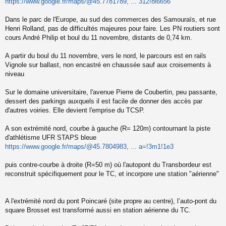
https://www.google.fr/maps/@45.7781789, ... 312!8i6656
Dans le parc de l'Europe, au sud des commerces des Samouraïs, et rue
Henri Rolland, pas de difficultés majeures pour faire. Les PN routiers sont
cours André Philip et boul du 11 novembre, distants de 0,74 km.
A partir du boul du 11 novembre, vers le nord, le parcours est en rails
Vignole sur ballast, non encastré en chaussée sauf aux croisements à
niveau
Sur le domaine universitaire, l'avenue Pierre de Coubertin, peu passante,
dessert des parkings auxquels il est facile de donner des accès par
d'autres voiries. Elle devient l'emprise du TCSP.
A son extrémité nord, courbe à gauche (R= 120m) contournant la piste
d'athlétisme UFR STAPS bleue
https://www.google.fr/maps/@45.7804983, ... a=!3m1!1e3
puis contre-courbe à droite (R=50 m) où l'autopont du Transbordeur est
reconstruit spécifiquement pour le TC, et incorpore une station "aérienne"
A l'extrémité nord du pont Poincaré (site propre au centre), l’auto-pont du
square Brosset est transformé aussi en station aérienne du TC.