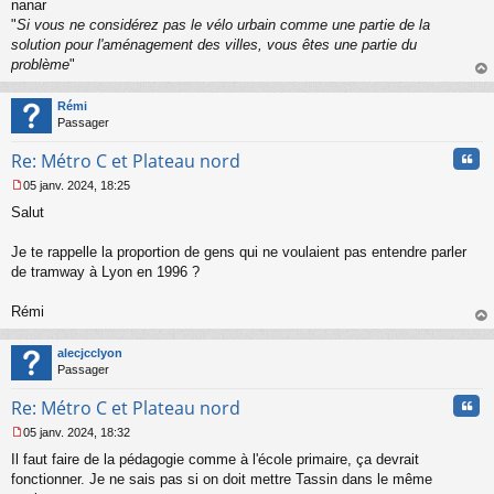
nanar
"
Si vous ne considérez pas le vélo urbain comme une partie de la
solution pour l'aménagement des villes, vous êtes une partie du
problème
"
au
t
Rémi
Passager
Cita
Re: Métro C et Plateau nord
05 janv. 2024, 18:25
M
Salut
e
s
s
Je te rappelle la proportion de gens qui ne voulaient pas entendre parler
a
de tramway à Lyon en 1996 ?
g
e
Rémi
n
o
au
n
t
alecjcclyon
l
Passager
u
Cita
Re: Métro C et Plateau nord
05 janv. 2024, 18:32
M
Il faut faire de la pédagogie comme à l'école primaire, ça devrait
e
s
fonctionner. Je ne sais pas si on doit mettre Tassin dans le même