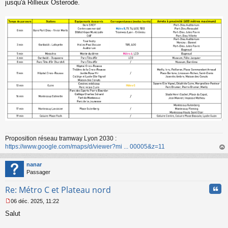
jusqu'à Rillieux Osterode.
n
o
n
l
u
Proposition réseau tramway Lyon 2030 :
https://www.google.com/maps/d/viewer?mi ... 00005&z=11
au
t
nanar
Passager
Cita
Re: Métro C et Plateau nord
06 déc. 2025, 11:22
M
Salut
e
s