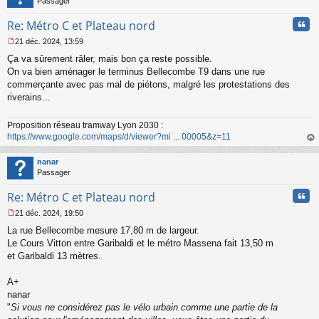
Passager
Cita
Re: Métro C et Plateau nord
21 déc. 2024, 13:59
M
Ça va sûrement râler, mais bon ça reste possible.
e
s
On va bien aménager le terminus Bellecombe T9 dans une rue
s
commerçante avec pas mal de piétons, malgré les protestations des
a
riverains...
g
e
n
Proposition réseau tramway Lyon 2030 :
o
https://www.google.com/maps/d/viewer?mi ... 00005&z=11
n
au
l
t
nanar
u
Passager
Cita
Re: Métro C et Plateau nord
21 déc. 2024, 19:50
M
La rue Bellecombe mesure 17,80 m de largeur.
e
s
Le Cours Vitton entre Garibaldi et le métro Massena fait 13,50 m
s
et Garibaldi 13 mètres.
a
g
A+
e
nanar
n
o
"
Si vous ne considérez pas le vélo urbain comme une partie de la
n