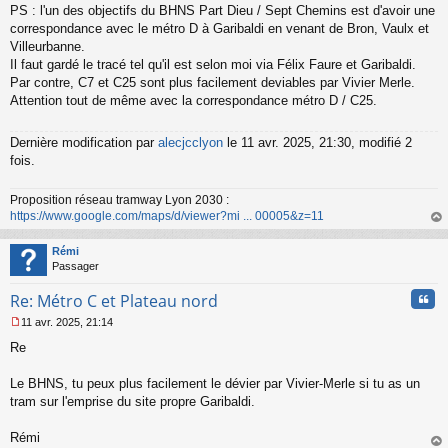
PS : l'un des objectifs du BHNS Part Dieu / Sept Chemins est d'avoir une
correspondance avec le métro D à Garibaldi en venant de Bron, Vaulx et
Villeurbanne.
Il faut gardé le tracé tel qu'il est selon moi via Félix Faure et Garibaldi.
Par contre, C7 et C25 sont plus facilement deviables par Vivier Merle.
Attention tout de même avec la correspondance métro D / C25.
Dernière modification par
alecjcclyon
le 11 avr. 2025, 21:30, modifié 2
fois.
Proposition réseau tramway Lyon 2030 :
https://www.google.com/maps/d/viewer?mi ... 00005&z=11
au
t
Rémi
Passager
Cita
Re: Métro C et Plateau nord
11 avr. 2025, 21:14
M
Re
e
s
s
Le BHNS, tu peux plus facilement le dévier par Vivier-Merle si tu as un
a
tram sur l'emprise du site propre Garibaldi.
g
e
Rémi
n