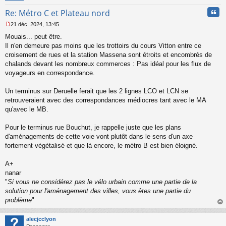
Cita
Re: Métro C et Plateau nord
21 déc. 2024, 13:45
M
Mouais... peut être.
e
s
Il n'en demeure pas moins que les trottoirs du cours Vitton entre ce
s
croisement de rues et la station Massena sont étroits et encombrés de
a
chalands devant les nombreux commerces : Pas idéal pour les flux de
g
voyageurs en correspondance.
e
n
o
Un terminus sur Deruelle ferait que les 2 lignes LCO et LCN se
n
retrouveraient avec des correspondances médiocres tant avec le MA
l
qu'avec le MB.
u
Pour le terminus rue Bouchut, je rappelle juste que les plans
d'aménagements de cette voie vont plutôt dans le sens d'un axe
fortement végétalisé et que là encore, le métro B est bien éloigné.
A+
nanar
"
Si vous ne considérez pas le vélo urbain comme une partie de la
solution pour l'aménagement des villes, vous êtes une partie du
problème
"
au
t
alecjcclyon