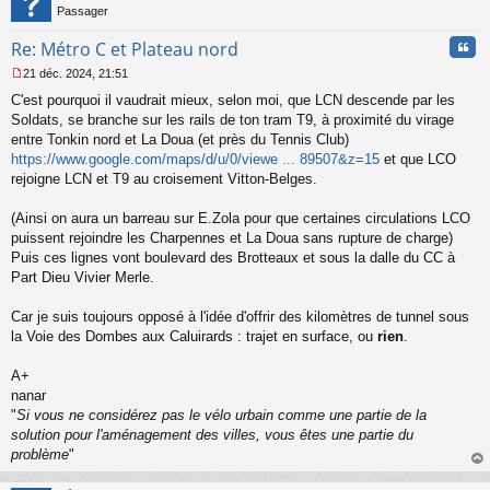
Passager
Cita
Re: Métro C et Plateau nord
21 déc. 2024, 21:51
M
C'est pourquoi il vaudrait mieux, selon moi, que LCN descende par les
e
s
Soldats, se branche sur les rails de ton tram T9, à proximité du virage
s
entre Tonkin nord et La Doua (et près du Tennis Club)
a
https://www.google.com/maps/d/u/0/viewe ... 89507&z=15
et que LCO
g
rejoigne LCN et T9 au croisement Vitton-Belges.
e
n
o
(Ainsi on aura un barreau sur E.Zola pour que certaines circulations LCO
n
puissent rejoindre les Charpennes et La Doua sans rupture de charge)
l
Puis ces lignes vont boulevard des Brotteaux et sous la dalle du CC à
u
Part Dieu Vivier Merle.
Car je suis toujours opposé à l'idée d'offrir des kilomètres de tunnel sous
la Voie des Dombes aux Caluirards : trajet en surface, ou
rien
.
A+
nanar
"
Si vous ne considérez pas le vélo urbain comme une partie de la
solution pour l'aménagement des villes, vous êtes une partie du
problème
"
au