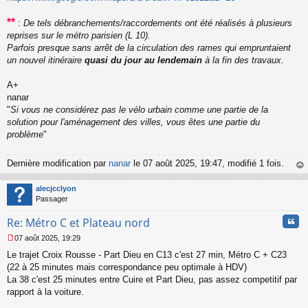
**
:
De tels débranchements/raccordements ont été réalisés à plusieurs
reprises sur le métro parisien (L 10).
Parfois presque sans arrêt de la circulation des rames qui empruntaient
un nouvel itinéraire
quasi du jour au lendemain
à la fin des travaux
.
A+
nanar
"
Si vous ne considérez pas le vélo urbain comme une partie de la
solution pour l'aménagement des villes, vous êtes une partie du
problème
"
Dernière modification par
nanar
le 07 août 2025, 19:47, modifié 1 fois.
au
t
alecjcclyon
Passager
Cita
Re: Métro C et Plateau nord
07 août 2025, 19:29
M
Le trajet Croix Rousse - Part Dieu en C13 c'est 27 min, Métro C + C23
e
s
(22 à 25 minutes mais correspondance peu optimale à HDV)
s
La 38 c'est 25 minutes entre Cuire et Part Dieu, pas assez competitif par
a
rapport à la voiture.
g
e