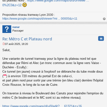
s
du plateau Nord :
https://www.google.com/maps/d/u/0/viewe ...
s
0%2C0&z=12
a
g
e
Proposition réseau tramway Lyon 2030 :
n
https://www.google.com/maps/d/viewer?mi ... 00005&z=11
o
au
n
t
nanar
l
Passager
u
Cita
Re: Métro C et Plateau nord
07 août 2025, 18:20
M
Salut,
e
s
s
Une variante de tunnel tramway pour la ligne du plateau nord tel que
a
défendue par Rémi et Alec (un tronc commun avec la ligne vers Vaise -
g
Duchère - Ecully) :
e
Ce tunnel (en jaune) creusé à l'explosif se débranche du tube mode doux
n
**
o
(
) à environ 720 mètres du portail Est de celui-ci,
n
et part plein nord pour sortir par une trémie (en bleu clair) derrière l'hôpital
l
Croix Rousse, le long de la rue de Cuire.
u
On traverse à niveau le Boulevard des Canuts pour rejoindre l'emprise du
métro C (le boulevard et le MC sont ici au même niveau).
https://www.google.com/maps/d/u/0/edit? ... 61321&z=16