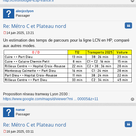
http://chronologie-tcsp-france.fr
au
t
alecjcclyon
Passager
Cita
Re: Métro C et Plateau nord
14 juin 2025, 13:21
M
Un estimation des temps de parcours pour la ligne LCN en HP, comparé
e
s
aux autres modes.
s
a
g
e
n
o
n
l
u
Proposition réseau tramway Lyon 2030 :
https://www.google.com/maps/d/viewer?mi ... 00005&z=11
au
t
nanar
Passager
Cita
Re: Métro C et Plateau nord
16 juin 2025, 03:11
M