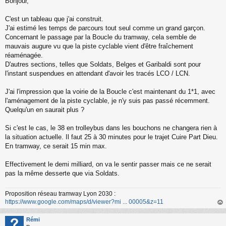
Bonjour,
e
s
s
C'est un tableau que j'ai construit.
a
J'ai estimé les temps de parcours tout seul comme un grand garçon.
g
Concernant le passage par la Boucle du tramway, cela semble de
e
mauvais augure vu que la piste cyclable vient d'être fraîchement
n
o
réaménagée.
n
D'autres sections, telles que Soldats, Belges et Garibaldi sont pour
l
l'instant suspendues en attendant d'avoir les tracés LCO / LCN.
u
J'ai l'impression que la voirie de la Boucle c'est maintenant du 1*1, avec
l'aménagement de la piste cyclable, je n'y suis pas passé récemment.
Quelqu'un en saurait plus ?
Si c'est le cas, le 38 en trolleybus dans les bouchons ne changera rien à
la situation actuelle. Il faut 25 à 30 minutes pour le trajet Cuire Part Dieu.
En tramway, ce serait 15 min max.
Effectivement le demi milliard, on va le sentir passer mais ce ne serait
pas la même desserte que via Soldats.
Proposition réseau tramway Lyon 2030 :
https://www.google.com/maps/d/viewer?mi ... 00005&z=11
au
t
Rémi