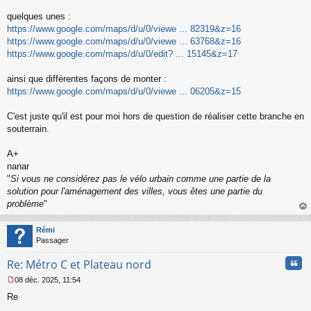
o
n
quelques unes :
l
https://www.google.com/maps/d/u/0/viewe ... 82319&z=16
u
https://www.google.com/maps/d/u/0/viewe ... 63768&z=16
https://www.google.com/maps/d/u/0/edit? ... 15145&z=17
ainsi que différentes façons de monter :
https://www.google.com/maps/d/u/0/viewe ... 06205&z=15
C'est juste qu'il est pour moi hors de question de réaliser cette branche en
souterrain.
A+
nanar
"
Si vous ne considérez pas le vélo urbain comme une partie de la
solution pour l'aménagement des villes, vous êtes une partie du
problème
"
au
t
Rémi
Passager
Cita
Re: Métro C et Plateau nord
08 déc. 2025, 11:54
M
Re
e
s