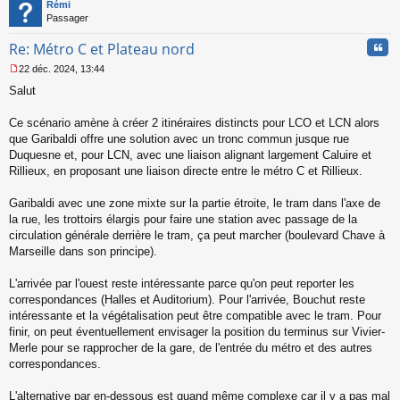
t
Rémi
Passager
Cita
Re: Métro C et Plateau nord
22 déc. 2024, 13:44
M
Salut
e
s
s
Ce scénario amène à créer 2 itinéraires distincts pour LCO et LCN alors
a
que Garibaldi offre une solution avec un tronc commun jusque rue
g
Duquesne et, pour LCN, avec une liaison alignant largement Caluire et
e
Rillieux, en proposant une liaison directe entre le métro C et Rillieux.
n
o
n
Garibaldi avec une zone mixte sur la partie étroite, le tram dans l'axe de
l
la rue, les trottoirs élargis pour faire une station avec passage de la
u
circulation générale derrière le tram, ça peut marcher (boulevard Chave à
Marseille dans son principe).
L'arrivée par l'ouest reste intéressante parce qu'on peut reporter les
correspondances (Halles et Auditorium). Pour l'arrivée, Bouchut reste
intéressante et la végétalisation peut être compatible avec le tram. Pour
finir, on peut éventuellement envisager la position du terminus sur Vivier-
Merle pour se rapprocher de la gare, de l'entrée du métro et des autres
correspondances.
L'alternative par en-dessous est quand même complexe car il y a pas mal