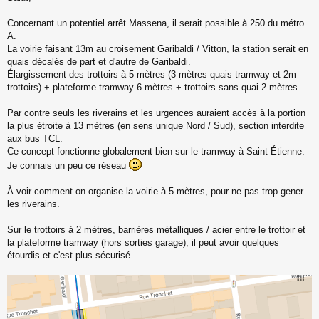
s
s
Concernant un potentiel arrêt Massena, il serait possible à 250 du métro
a
A.
g
La voirie faisant 13m au croisement Garibaldi / Vitton, la station serait en
e
quais décalés de part et d'autre de Garibaldi.
n
o
Élargissement des trottoirs à 5 mètres (3 mètres quais tramway et 2m
n
trottoirs) + plateforme tramway 6 mètres + trottoirs sans quai 2 mètres.
l
u
Par contre seuls les riverains et les urgences auraient accès à la portion
la plus étroite à 13 mètres (en sens unique Nord / Sud), section interdite
aux bus TCL.
Ce concept fonctionne globalement bien sur le tramway à Saint Étienne.
Je connais un peu ce réseau
À voir comment on organise la voirie à 5 mètres, pour ne pas trop gener
les riverains.
Sur le trottoirs à 2 mètres, barrières métalliques / acier entre le trottoir et
la plateforme tramway (hors sorties garage), il peut avoir quelques
étourdis et c'est plus sécurisé...