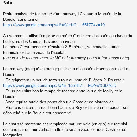
Salut,
e
s
s
Petite analyse de faisabilité d'un tramway LCN
sur
la Montée de la
a
Boucle, sans tunnel.
g
https://www.google.com/maps/d/u/0/edit? ... 65177&z=19
e
n
o
Au sommet il utilise l'emprise du métro C qui sera abaissée au niveau du
n
boulevard des Canuts, traversé à niveau.
l
Le métro C est raccourci d'environ 215 mètres, sa nouvelle station
u
terminale est au niveau de l'hôpital.
(
une voie de raccord entre le MC et le tramway pourrait être conservée
)
Le tramway (marqué en orange) utilise la chaussée descendante de La
Boucle.
- En grignotant un peu de terrain tout au nord de l'Hôpital X-Rousse :
https://www.google.com/maps/@45.7837817 ... FQAw%3D%3D
- Et un peu plus bas la rampe de raccord entre la rue de Mailly et la
Boucle,
- Avec reprise totale des ponts des rue Coste et de Margnolles.
- Plus bas encore, la rue Henri Lachieze Rey est mise en impasse, son
débouché sur la Boucle est condamné.
La chaussé montante est remplacée par une voie (en gris) sur remblai
soutenu par un mur vertical : elle croise à niveau les rues Coste et de
Margnolles.