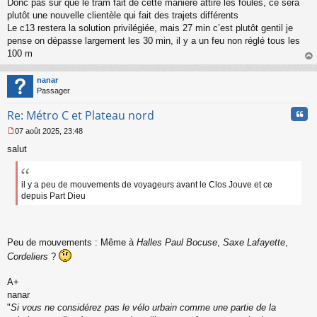
Donc pas sûr que le tram fait de cette manière attire les foules, ce sera
l
plutôt une nouvelle clientèle qui fait des trajets différents
u
Le c13 restera la solution privilégiée, mais 27 min c’est plutôt gentil je
pense on dépasse largement les 30 min, il y a un feu non réglé tous les
100 m
au
t
nanar
Passager
Cita
Re: Métro C et Plateau nord
07 août 2025, 23:48
M
salut
e
s
s
a
il y a peu de mouvements de voyageurs avant le Clos Jouve et ce
g
depuis Part Dieu
e
n
o
n
Peu de mouvements : Même à
Halles Paul Bocuse
,
Saxe Lafayette
,
l
Cordeliers
?
u
A+
nanar
"
Si vous ne considérez pas le vélo urbain comme une partie de la