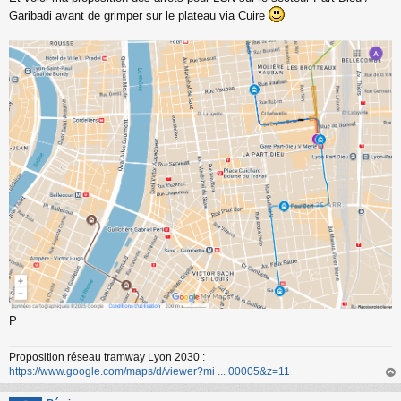
s
Garibadi avant de grimper sur le plateau via Cuire
s
a
g
e
n
o
n
l
u
P
Proposition réseau tramway Lyon 2030 :
https://www.google.com/maps/d/viewer?mi ... 00005&z=11
au
t