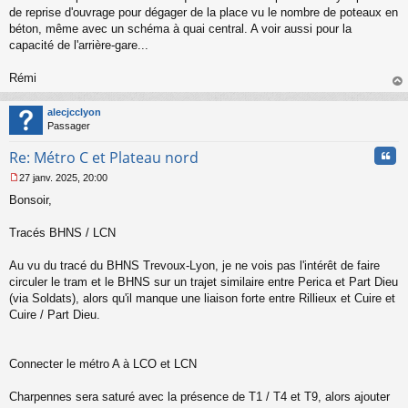
de reprise d'ouvrage pour dégager de la place vu le nombre de poteaux en
béton, même avec un schéma à quai central. A voir aussi pour la
capacité de l'arrière-gare...
Rémi
au
t
alecjcclyon
Passager
Cita
Re: Métro C et Plateau nord
27 janv. 2025, 20:00
M
Bonsoir,
e
s
s
Tracés BHNS / LCN
a
g
Au vu du tracé du BHNS Trevoux-Lyon, je ne vois pas l'intérêt de faire
e
circuler le tram et le BHNS sur un trajet similaire entre Perica et Part Dieu
n
o
(via Soldats), alors qu'il manque une liaison forte entre Rillieux et Cuire et
n
Cuire / Part Dieu.
l
u
Connecter le métro A à LCO et LCN
Charpennes sera saturé avec la présence de T1 / T4 et T9, alors ajouter