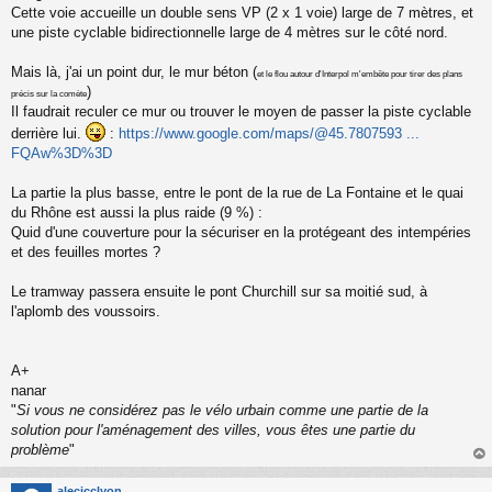
Cette voie accueille un double sens VP (2 x 1 voie) large de 7 mètres, et
une piste cyclable bidirectionnelle large de 4 mètres sur le côté nord.
Mais là, j'ai un point dur, le mur béton (
et le flou autour d'Interpol m'embête pour tirer des plans
)
précis sur la comète
Il faudrait reculer ce mur ou trouver le moyen de passer la piste cyclable
derrière lui.
:
https://www.google.com/maps/@45.7807593 ...
FQAw%3D%3D
La partie la plus basse, entre le pont de la rue de La Fontaine et le quai
du Rhône est aussi la plus raide (9 %) :
Quid d'une couverture pour la sécuriser en la protégeant des intempéries
et des feuilles mortes ?
Le tramway passera ensuite le pont Churchill sur sa moitié sud, à
l'aplomb des voussoirs.
A+
nanar
"
Si vous ne considérez pas le vélo urbain comme une partie de la
solution pour l'aménagement des villes, vous êtes une partie du
problème
"
au
t
alecjcclyon