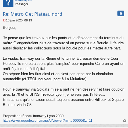
Passager
Cita
Re: Métro C et Plateau nord
16 juin 2025, 08:19
M
Bonjour,
e
s
s
Je pense que les travaux sur les ponts et le déplacement du terminus du
a
métro C engendraient plus de travaux si on passe sur la Boucle. Il faudra
g
aussi déplacer les collecteurs sous la boucle pour les mettre autre part.
e
n
o
Le viaduc tramway sur la Rhone et le tunnel à creuser derrière le Cour
n
Herbouville me paraissent plus "simples" pour rejoindre Cuire en ayant un
l
arrêt également à l'hôpital.
u
On sépare bien les flux ainsi et on n'est pas gene par la circulation
automobile (cf TEOL nouveau pont à La Mulatière).
Pour le tramway via Soldats mise à part ne rien desservir et faire doublon
avec la 70 et le BHNS Trevoux Lyon, je ne vois pas l'intérêt...
En sachant qu'une liaison serait toujours assurée entre Rillieux et Square
Brosset via la C5.
Proposition réseau tramway Lyon 2030 :
https://www.google.com/maps/d/viewer?mi ... 00005&z=11
au