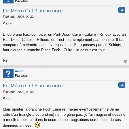
Passager
Cita
Re: Métro C et Plateau nord
08 déc. 2025, 09:32
M
Salut
e
s
s
Encore une fois, comparer un Part-Dieu - Cuire - Caluire - Rillieux avec un
a
Part-Dieu - Caluire - Rillieux, ce n'est tout simplement pas honnête. Il faut
g
comparer à périmètre desservi équivalent. Si tu passes par les Soldats, il
e
faut ajouter la branche Place Foch - Cuire. Un point c'est tout.
n
o
n
Rémi
l
au
u
t
nanar
Passager
Cita
Re: Métro C et Plateau nord
08 déc. 2025, 09:54
M
Salut,
e
s
s
Mais ajouter la branche Foch Cuire (et même éventuellement le 3ème
a
côté d'un triangle à cet endroit) ne me gêne pas, je l'ai imaginé et dessiné
g
à moultes reprises dans le cours de nos cogitations communes de ces
e
dernières années..
n