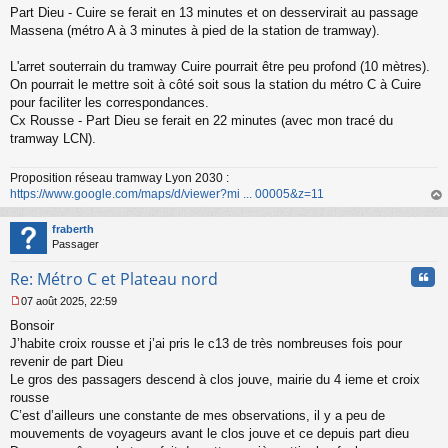
Part Dieu - Cuire se ferait en 13 minutes et on desservirait au passage
n
o
Massena (métro A à 3 minutes à pied de la station de tramway).
n
l
L'arret souterrain du tramway Cuire pourrait être peu profond (10 mètres).
u
On pourrait le mettre soit à côté soit sous la station du métro C à Cuire
pour faciliter les correspondances.
Cx Rousse - Part Dieu se ferait en 22 minutes (avec mon tracé du
tramway LCN).
Proposition réseau tramway Lyon 2030 :
https://www.google.com/maps/d/viewer?mi ... 00005&z=11
au
t
fraberth
Passager
Cita
Re: Métro C et Plateau nord
07 août 2025, 22:59
M
Bonsoir
e
s
J’habite croix rousse et j’ai pris le c13 de très nombreuses fois pour
s
revenir de part Dieu
a
Le gros des passagers descend à clos jouve, mairie du 4 ieme et croix
g
rousse
e
C’est d’ailleurs une constante de mes observations, il y a peu de
n
o
mouvements de voyageurs avant le clos jouve et ce depuis part dieu
n