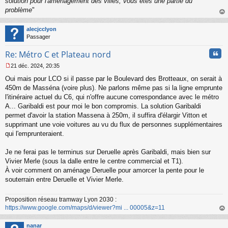
solution pour l'aménagement des villes, vous êtes une partie du
l
problème
"
u
au
t
alecjcclyon
Passager
Cita
Re: Métro C et Plateau nord
21 déc. 2024, 20:35
M
Oui mais pour LCO si il passe par le Boulevard des Brotteaux, on serait à
e
s
450m de Masséna (voire plus). Ne parlons même pas si la ligne emprunte
s
l'itinéraire actuel du C6, qui n'offre aucune correspondance avec le métro
a
A... Garibaldi est pour moi le bon compromis. La solution Garibaldi
g
permet d'avoir la station Massena à 250m, il suffira d'élargir Vitton et
e
supprimant une voie voitures au vu du flux de personnes supplémentaires
n
o
qui l'emprunteraient.
n
l
Je ne ferai pas le terminus sur Deruelle après Garibaldi, mais bien sur
u
Vivier Merle (sous la dalle entre le centre commercial et T1).
À voir comment on aménage Deruelle pour amorcer la pente pour le
souterrain entre Deruelle et Vivier Merle.
Proposition réseau tramway Lyon 2030 :
https://www.google.com/maps/d/viewer?mi ... 00005&z=11
au
t
nanar