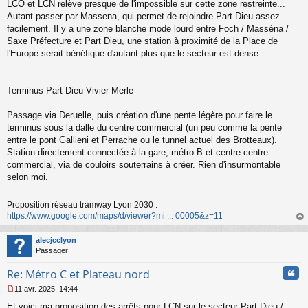
LCO et LCN relève presque de l'impossible sur cette zone restreinte...
Autant passer par Massena, qui permet de rejoindre Part Dieu assez
facilement. Il y a une zone blanche mode lourd entre Foch / Masséna /
Saxe Préfecture et Part Dieu, une station à proximité de la Place de
l'Europe serait bénéfique d'autant plus que le secteur est dense.
Terminus Part Dieu Vivier Merle
Passage via Deruelle, puis création d'une pente légère pour faire le
terminus sous la dalle du centre commercial (un peu comme la pente
entre le pont Gallieni et Perrache ou le tunnel actuel des Brotteaux).
Station directement connectée à la gare, métro B et centre centre
commercial, via de couloirs souterrains à créer. Rien d'insurmontable
selon moi.
Proposition réseau tramway Lyon 2030 :
https://www.google.com/maps/d/viewer?mi ... 00005&z=11
au
t
alecjcclyon
Passager
Cita
Re: Métro C et Plateau nord
11 avr. 2025, 14:44
M
Et voici ma proposition des arrêts pour LCN sur le secteur Part Dieu /
e