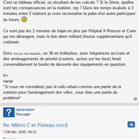
s
C'est un tableau officiel, ou résultant de tes calculs ? Si le 2ème, quelles
a
sont tes connaissances en la matière, stp ? Dans les temps évalués à 3
g
minutes entre 3 stations je crois reconnaître la patte d'un autre participant
e
du forum.
n
o
n
Ce sont pas les 2 minutes de trajet en plus par l'hôpital X-Rousse et Cuire
l
qui me dérangent, mais le bon demi milliard d'euros supplémentaire qu'il
u
coûterait.
Donc
, un 38 en trolleybus, avec fréquences accrues et
bis (ou ter) repetita
des aménagements de priorité (couloirs, action sur les feux) ferait
convenablement le boulot de desserte des équipements en question.
A+
nanar
"
Si vous ne considérez pas le vélo urbain comme une partie de la
solution pour l'aménagement des villes, vous êtes une partie du
problème
"
au
t
alecjcclyon
Passager
Cita
Re: Métro C et Plateau nord
08 déc. 2025, 09:12
M