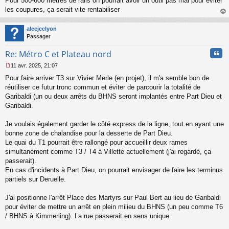
Pour 500-600 mètres de rails on pourrait avoir un outil pas mal pour éviter
n
les coupures, ça serait vite rentabiliser
l
au
u
t
alecjcclyon
Passager
Cita
Re: Métro C et Plateau nord
11 avr. 2025, 21:07
M
Pour faire arriver T3 sur Vivier Merle (en projet), il m'a semble bon de
e
s
réutiliser ce futur tronc commun et éviter de parcourir la totalité de
s
Garibaldi (un ou deux arrêts du BHNS seront implantés entre Part Dieu et
a
Garibaldi.
g
e
Je voulais également garder le côté express de la ligne, tout en ayant une
n
o
bonne zone de chalandise pour la desserte de Part Dieu.
n
Le quai du T1 pourrait être rallongé pour accueillir deux rames
l
simultanément comme T3 / T4 à Villette actuellement (j'ai regardé, ça
u
passerait).
En cas d'incidents à Part Dieu, on pourrait envisager de faire les terminus
partiels sur Deruelle.
J'ai positionne l'arrêt Place des Martyrs sur Paul Bert au lieu de Garibaldi
pour éviter de mettre un arrêt en plein milieu du BHNS (un peu comme T6
/ BHNS à Kimmerling). La rue passerait en sens unique.