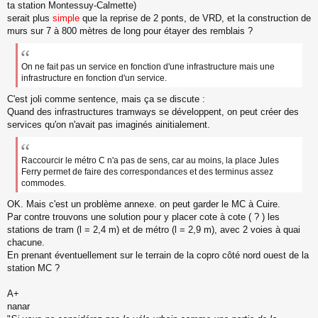
ta station Montessuy-Calmette)
n
o
serait plus
simple
que la reprise de 2 ponts, de VRD, et la construction de
n
murs sur 7 à 800 mètres de long pour étayer des remblais ?
l
u
On ne fait pas un service en fonction d'une infrastructure mais une
infrastructure en fonction d'un service.
C'est joli comme sentence, mais ça se discute :
Quand des infrastructures tramways se développent, on peut créer des
services qu'on n'avait pas imaginés ainitialement.
Raccourcir le métro C n'a pas de sens, car au moins, la place Jules
Ferry permet de faire des correspondances et des terminus assez
commodes.
OK. Mais c'est un problème annexe. on peut garder le MC à Cuire.
Par contre trouvons une solution pour y placer cote à cote ( ? ) les
stations de tram (l = 2,4 m) et de métro (l = 2,9 m), avec 2 voies à quai
chacune.
En prenant éventuellement sur le terrain de la copro côté nord ouest de la
station MC ?
A+
nanar