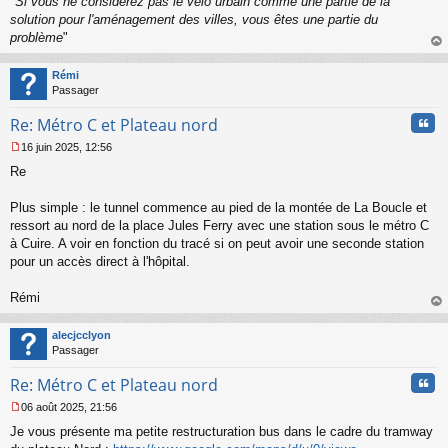
"
Si vous ne considérez pas le vélo urbain comme une partie de la
solution pour l'aménagement des villes, vous êtes une partie du
problème
"
au
t
Rémi
Passager
Cita
Re: Métro C et Plateau nord
16 juin 2025, 12:56
M
Re
e
s
s
Plus simple : le tunnel commence au pied de la montée de La Boucle et
a
ressort au nord de la place Jules Ferry avec une station sous le métro C
g
à Cuire. A voir en fonction du tracé si on peut avoir une seconde station
e
pour un accès direct à l'hôpital.
n
o
n
Rémi
l
au
u
t
alecjcclyon
Passager
Cita
Re: Métro C et Plateau nord
06 août 2025, 21:56
M
Je vous présente ma petite restructuration bus dans le cadre du tramway
e