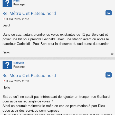
Rémi
Passager
Cita
Re: Métro C et Plateau nord
11 avr. 2025, 20:57
M
Salut
e
s
s
Dans ce cas, autant prendre les voies existantes de T1 par Servient et
a
poser une bif pour prendre Garibaldi, avec une station avant ou après le
g
carrefour Garibaldi - Paul Bert pour la desserte du sud-ouest du quartier.
e
n
o
Rémi
n
au
l
t
fraberth
u
Passager
Cita
Re: Métro C et Plateau nord
11 avr. 2025, 20:59
M
Hello
e
s
s
Est ce qu’il ne serait pas intéressant de rajouter un tronçon rue Garibaldi
a
pour avoir un rectangle de voies ?
g
Ainsi on pourrait maintenir le trafic en cas de perturbation à part Dieu
e
et/ou avoir des services semi express
n
o