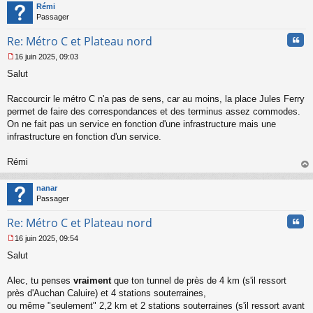
t
Rémi
Passager
Cita
Re: Métro C et Plateau nord
16 juin 2025, 09:03
M
Salut
e
s
s
Raccourcir le métro C n'a pas de sens, car au moins, la place Jules Ferry
a
permet de faire des correspondances et des terminus assez commodes.
g
On ne fait pas un service en fonction d'une infrastructure mais une
e
infrastructure en fonction d'un service.
n
o
n
Rémi
l
au
u
t
nanar
Passager
Cita
Re: Métro C et Plateau nord
16 juin 2025, 09:54
M
Salut
e
s
s
Alec, tu penses
vraiment
que ton tunnel de près de 4 km (s'il ressort
a
près d'Auchan Caluire) et 4 stations souterraines,
g
ou même "seulement" 2,2 km et 2 stations souterraines (s'il ressort avant
e