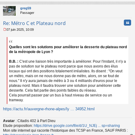
o
au
n
t
greg59
l
Passager
u
Cita
Re: Métro C et Plateau nord
07 juin 2025, 10:09
M
e
s
s
Quelles sont les solutions pour améliorer la desserte du plateau nord
a
de la métropole de Lyon ?
g
e
B.B. :
C'est une liaison très importante à améliorer. Pour l'instant, il n'y a
n
pas de solution sur le plateau nord parce que nous avons des élus
o
locaux qui ont des positions totalement irréalistes. Ils disent : "On veut
n
un métro, mais on ne nous donne pas de métro, alors, on se fout de
l
nous." Il n'y aura jamais de métro à 3 ou 4 milliards d'euros pour le
u
plateau nord. Mais il faudra trouver une solution pour améliorer cette
desserte. Cela fait partie des points faibles du réseau.
Cela pourrait passer par un bus à haut niveau de service ou un
tramway.
https://actu.fr/auvergne-rhone-alpes/ly ... 34952.html
Avatar
: Citadis 402 à Part Dieu
Etude proposition:
https://drive.google.com/file/d/1U_NJEj ... sp=sharing
Mon site internet qui raconte l'historique des TCSP en France, SAUF PARIS :