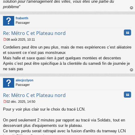
solution pour l'aménagement des villes, vous êtes une partie du
problème
"
au
t
fraberth
Passager
Cita
Re: Métro C et Plateau nord
08 août 2025, 10:11
M
Cordeliers peut être un peu plus, mais de mes expériences c’est aléatoire
e
s
et souvent ce n’est pas monstrueux
s
Mais halle et saxe quasi rien à part quelques montées et descentes
a
Après c’est peut être spécifique à la clientèle du samedi fin de journée je
g
ne sais pas
e
au
n
t
o
alecjcclyon
n
Passager
l
u
Cita
Re: Métro C et Plateau nord
02 déc. 2025, 14:50
M
Pour y voir plus clair sur le choix du tracé LCN.
e
s
s
On perd seulement 2 minutes par rapport au tracé via Soldats, tout en
a
desservant plus d'equipements sur le plateau.
g
Ce temps perdu serait rattrapé avec la fusion d'arrêts du tramway LCN
e