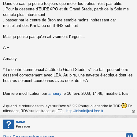
Dans ce cas, je pense toujours que mêler les trafics n'est pas utile.
. Pour la desserte d'EUREXPO et du Grand Stade, partir de la Soie me
semble plus intéressant
. passer par le centre de Bron me semble moins intéressant car
multipliant des Km là où un BHNS suffirait
Mais je pense pas qu'on ait vraiment l'argent...
A +
Amaury
* Le centre commercial à côté du Grand Stade, s'il se fait, pourrait être
desservi correctement avec LEA. Au pire, une navette électrique dont les
horaires seraient coordonnés avec ceux de LEA...
Dernière modification par
amaury
le 16 févr. 2008, 14:48, modifié 1 fois.
A quand le retour des trolleys sur l'axe A2 ?!? Pourquoi attendre le TOP
En
attendant, RDV sur les traces du FOL:
http://folsaintjust.free.fr
.
au
t
nanar
Passager
Cita