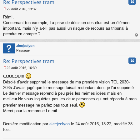
Cita
Re: Perspectives tram
22 août 2016, 13:37
M
Rémi,
e
s
Concernant ton exemple, La prise de décision des élus est un élément
s
important, mais n''y a-t-Il pas aussi un risque de recours au tribunal à
a
prendre en compte ?
g
au
e
t
n
alecjcclyon
o
Passager
n
Cita
l
Re: Perspectives tram
u
22 août 2016, 16:39
M
COUCOU!!!
e
s
Désolé d'avoir supprimé le message de ma première vision TCL 2030-
s
2035.J'avais jugé que le message faisait redondant donc je l'ai supprimé.
a
Le dernier message reprend à peu près les mêmes idées mais en
g
meilleur.Ne vous inquiétez pas les deux personnes qui ont répondu à mon
e
n
premier message ne parlez pas tout seul.
o
Merci pour la remarque Le rail.
n
l
u
Dernière modification par
alecjcclyon
le 24 août 2016, 13:22, modifié 38
fois.