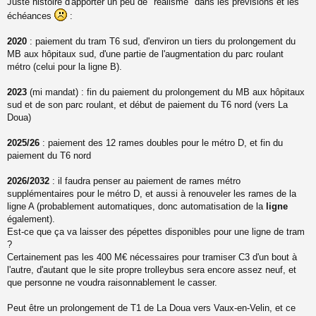
Juste histoire d'apporter un peu de "réalisme" dans les prévisions et les
e
s
échéances
:
s
a
2020
: paiement du tram T6 sud, d'environ un tiers du prolongement du
g
MB aux hôpitaux sud, d'une partie de l'augmentation du parc roulant
e
métro (celui pour la ligne B).
n
o
n
2023
(mi mandat) : fin du paiement du prolongement du MB aux hôpitaux
l
sud et de son parc roulant, et début de paiement du T6 nord (vers La
u
Doua)
2025/26
: paiement des 12 rames doubles pour le métro D, et fin du
paiement du T6 nord
2026/2032
: il faudra penser au paiement de rames métro
supplémentaires pour le métro D, et aussi à renouveler les rames de la
ligne A (probablement automatiques, donc automatisation de la
ligne
également).
Est-ce que ça va laisser des pépettes disponibles pour une ligne de tram
?
Certainement pas les 400 M€ nécessaires pour tramiser C3 d'un bout à
l'autre, d'autant que le site propre trolleybus sera encore assez neuf, et
que personne ne voudra raisonnablement le casser.
Peut être un prolongement de T1 de La Doua vers Vaux-en-Velin, et ce