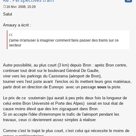
Re : Perspectives tram
16 févr. 2008, 15:29
M
Salut
e
s
s
Amaury a écrit :
a
g
e
j'aime m'amuser à imaginer comment faire passer des trams sur ce
n
secteur
o
n
l
u
Autre possibilité, au plus court (3 km) depuis Bron : après Bron centre,
continuer tout droit sur le boulevard Général De Gaulle,
virer vers les parkings du Castorama (aéroport de Bron),
tourner vers l'est juste avant l'enclos où ils mettent leurs gros matériaux,
partir droit en direction de Eurexpo avec un passage
sous
la piste.
Le prix de ce souterrain (qui aurait à peu près deux fois la longueur de
celui entre Bron Université et Porte des Alpes) serait en tout état de
cause moins élevé que des km zigzaguant dans Bron.
Si on accepte l'idée d'interrompre le trafic de l'aéroport pendant les
travaux, ceux ci deviennent assez simples à réaliser.
Comme c'est le trajet le plus court, c'est celui qui nécessite le moins de