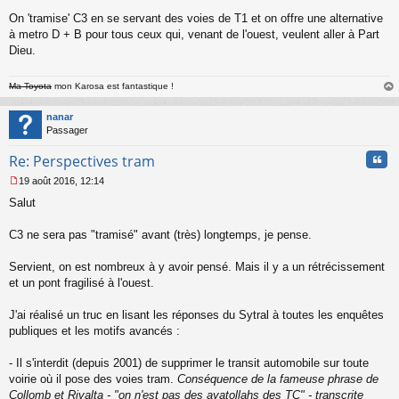
u
On 'tramise' C3 en se servant des voies de T1 et on offre une alternative
à metro D + B pour tous ceux qui, venant de l'ouest, veulent aller à Part
Dieu.
Ma Toyota
mon Karosa est fantastique !
au
t
nanar
Passager
Cita
Re: Perspectives tram
19 août 2016, 12:14
M
Salut
e
s
s
C3 ne sera pas "tramisé" avant (très) longtemps, je pense.
a
g
Servient, on est nombreux à y avoir pensé. Mais il y a un rétrécissement
e
et un pont fragilisé à l'ouest.
n
o
n
J'ai réalisé un truc en lisant les réponses du Sytral à toutes les enquêtes
l
publiques et les motifs avancés :
u
- Il s'interdit (depuis 2001) de supprimer le transit automobile sur toute
voirie où il pose des voies tram.
Conséquence de la fameuse phrase de
Collomb et Rivalta - "on n'est pas des ayatollahs des TC" - transcrite