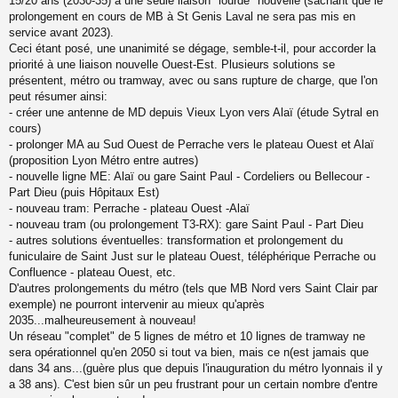
15/20 ans (2030-35) à une seule liaison "lourde" nouvelle (sachant que le
a
prolongement en cours de MB à St Genis Laval ne sera pas mis en
g
service avant 2023).
e
Ceci étant posé, une unanimité se dégage, semble-t-il, pour accorder la
n
o
priorité à une liaison nouvelle Ouest-Est. Plusieurs solutions se
n
présentent, métro ou tramway, avec ou sans rupture de charge, que l'on
l
peut résumer ainsi:
u
- créer une antenne de MD depuis Vieux Lyon vers Alaï (étude Sytral en
cours)
- prolonger MA au Sud Ouest de Perrache vers le plateau Ouest et Alaï
(proposition Lyon Métro entre autres)
- nouvelle ligne ME: Alaï ou gare Saint Paul - Cordeliers ou Bellecour -
Part Dieu (puis Hôpitaux Est)
- nouveau tram: Perrache - plateau Ouest -Alaï
- nouveau tram (ou prolongement T3-RX): gare Saint Paul - Part Dieu
- autres solutions éventuelles: transformation et prolongement du
funiculaire de Saint Just sur le plateau Ouest, téléphérique Perrache ou
Confluence - plateau Ouest, etc.
D'autres prolongements du métro (tels que MB Nord vers Saint Clair par
exemple) ne pourront intervenir au mieux qu'après
2035...malheureusement à nouveau!
Un réseau "complet" de 5 lignes de métro et 10 lignes de tramway ne
sera opérationnel qu'en 2050 si tout va bien, mais ce n(est jamais que
dans 34 ans...(guère plus que depuis l'inauguration du métro lyonnais il y
a 38 ans). C'est bien sûr un peu frustrant pour un certain nombre d'entre