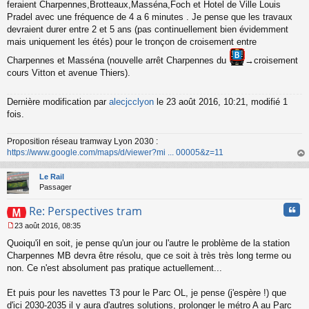
s
feraient Charpennes,Brotteaux,Masséna,Foch et Hotel de Ville Louis
a
Pradel avec une fréquence de 4 a 6 minutes . Je pense que les travaux
g
devraient durer entre 2 et 5 ans (pas continuellement bien évidemment
e
mais uniquement les étés) pour le tronçon de croisement entre
n
o
Charpennes et Masséna (nouvelle arrêt Charpennes du
→croisement
n
cours Vitton et avenue Thiers).
l
u
Dernière modification par
alecjcclyon
le 23 août 2016, 10:21, modifié 1
fois.
Proposition réseau tramway Lyon 2030 :
https://www.google.com/maps/d/viewer?mi ... 00005&z=11
au
t
Le Rail
Passager
Cita
Re: Perspectives tram
23 août 2016, 08:35
M
Quoiqu'il en soit, je pense qu'un jour ou l'autre le problème de la station
e
s
Charpennes MB devra être résolu, que ce soit à très très long terme ou
s
non. Ce n'est absolument pas pratique actuellement...
a
g
Et puis pour les navettes T3 pour le Parc OL, je pense (j'espère !) que
e
d'ici 2030-2035 il y aura d'autres solutions, prolonger le métro A au Parc
n