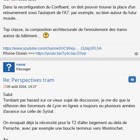
M
Dans la reconfiguration du Confluent, on doit pouvoir trouver la place d'un
e
s
retournement sous l'autopont de l'A7, par exemple, ou bien autour du futur
s
musée...
a
g
Top classe, la composition architecturale de l'enroulement des trams
e
autour du bâtiment...
n
o
n
https://www.youtube.com/channel/UC99xju ... J1jNp3FLhA
l
Rhone-Océan >>>
https://youtu.be/7y4cJaLO3vw
u
au
t
nanar
Passager
Cita
Re: Perspectives tram
05 août 2016, 14:27
M
Salut
e
s
Tombant par hasard sur ce vieux sujet de discussion, je me dis que la
s
réflexion des forumeurs de Lyon en lignes a toujours eu plusieurs années
a
d'avance sur celle de Sytral :
g
e
On évoquait déjà la nécessité pour le T2 d'aller largement au delà de
n
o
Perrache, avec par exemple une boucle terminus vers Montrochet.
n
l
A+