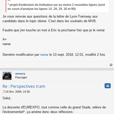
* projet d'extension du trolleybus sur au moins 2 nouvelles lignes (sont
en cours d'analyse les lignes 10, 28, 29, 30 et 99)
Je vous renvoie aux questions de la lettre de Lyon-Tramway aux
candidats dans le topic idoine. C'est dans les souhaits de MVB.
Faudra que j'en touche un mot à Eric la prochaine fois que je le verrai
A+
nanar
Dernière modification par
nanar
le 13 sept. 2018, 12:01, modifié 2 fois.
.
au
t
amaury
Passager
Cita
Re : Perspectives tram
16 févr. 2008, 14:36
M
Salut,
e
s
s
La desserte d'EUREXPO, tout comme celle du grand Stade, relève de
a
l'événementiel*. ça amène donc deux réflexions :
g