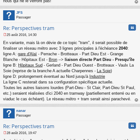
nous qui ne le verront pas!
au
t
JFS
Passager
Cita
Re: Perspectives tram
25 août 2016, 14:30
M
En variante, mais là on dévie de ce topic "tram", il serait possible de
e
s
finaliser un réseau métro avec 3 lignes principales à l'échéance
2040
:
s
ligne A:
gare d'Alaï
- Perrache - Brotteaux - Part Dieu Est - Grange
a
Blanche - Hôpitaux Est -
Bron
-->
liaison directe Part Dieu - Presqu'île
g
ligne B:
Hôpitaux Sud
- Gerland - Part Dieu Ouest - Brotteaux - Vaulx La
e
Soie (reprise de la branche A actuelle Charpennes -
La Soie
)
n
o
ligne D: prolongement éventuel au Nord jusqu'à
Industrie
n
La ligne C resterait dans sa configuration spécifique actuelle.
l
Toutes les autres liaisons lourdes (Part-Dieu - St Clair, Part-Dieu St Paul,
u
etc.) seraient réalisées d'ici 2040 en tramway (partiellement enterré ou en
viaduc le cas échéant). Le réseau métro + tram serait ainsi parachevé.
au
t
nanar
Passager
Cita
Re: Perspectives tram
28 août 2016, 19:47
M