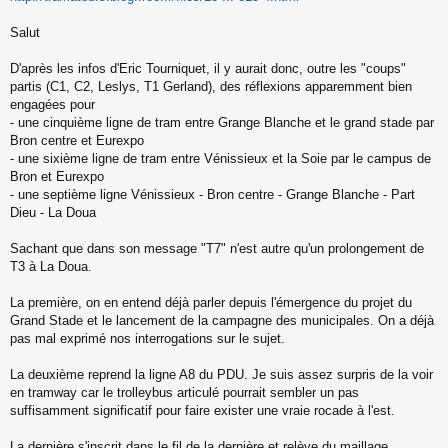
s
s
Salut
a
g
D'après les infos d'Eric Tourniquet, il y aurait donc, outre les "coups"
e
partis (C1, C2, Leslys, T1 Gerland), des réflexions apparemment bien
n
o
engagées pour
n
- une cinquième ligne de tram entre Grange Blanche et le grand stade par
l
Bron centre et Eurexpo
u
- une sixième ligne de tram entre Vénissieux et la Soie par le campus de
Bron et Eurexpo
- une septième ligne Vénissieux - Bron centre - Grange Blanche - Part
Dieu - La Doua
Sachant que dans son message "T7" n'est autre qu'un prolongement de
T3 à La Doua.
La première, on en entend déjà parler depuis l'émergence du projet du
Grand Stade et le lancement de la campagne des municipales. On a déjà
pas mal exprimé nos interrogations sur le sujet.
La deuxième reprend la ligne A8 du PDU. Je suis assez surpris de la voir
en tramway car le trolleybus articulé pourrait sembler un pas
suffisamment significatif pour faire exister une vraie rocade à l'est.
La dernière s'inscrit dans le fil de la dernière et relève du maillage...