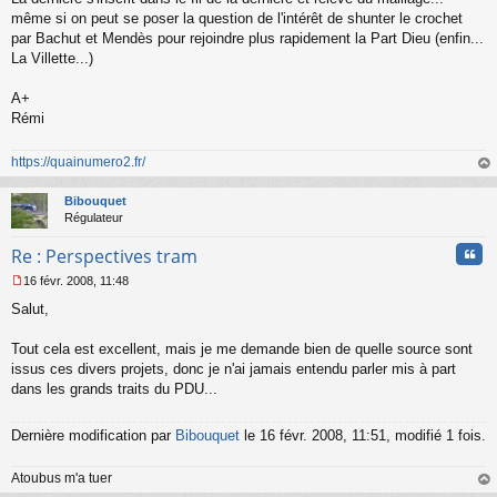
même si on peut se poser la question de l'intérêt de shunter le crochet
par Bachut et Mendès pour rejoindre plus rapidement la Part Dieu (enfin...
La Villette...)
A+
Rémi
https://quainumero2.fr/
au
t
Bibouquet
Régulateur
Cita
Re : Perspectives tram
16 févr. 2008, 11:48
M
Salut,
e
s
s
Tout cela est excellent, mais je me demande bien de quelle source sont
a
issus ces divers projets, donc je n'ai jamais entendu parler mis à part
g
dans les grands traits du PDU...
e
n
o
Dernière modification par
Bibouquet
le 16 févr. 2008, 11:51, modifié 1 fois.
n
l
u
Atoubus m'a tuer
au