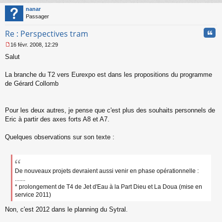
t
nanar
Passager
Cita
Re : Perspectives tram
16 févr. 2008, 12:29
M
Salut
e
s
s
La branche du T2 vers Eurexpo est dans les propositions du programme
a
de Gérard Collomb
g
e
n
o
Pour les deux autres, je pense que c'est plus des souhaits personnels de
n
Eric à partir des axes forts A8 et A7.
l
u
Quelques observations sur son texte :
De nouveaux projets devraient aussi venir en phase opérationnelle :
.......
* prolongement de T4 de Jet d'Eau à la Part Dieu et La Doua (mise en
service 2011)
Non, c'est 2012 dans le planning du Sytral.