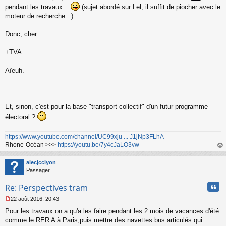
n
pendant les travaux...
(sujet abordé sur Lel, il suffit de piocher avec le
o
moteur de recherche...)
n
l
Donc, cher.
u
+TVA.
Aïeuh.
Et, sinon, c'est pour la base "transport collectif" d'un futur programme
électoral ?
https://www.youtube.com/channel/UC99xju ... J1jNp3FLhA
Rhone-Océan >>>
https://youtu.be/7y4cJaLO3vw
au
t
alecjcclyon
Passager
Cita
Re: Perspectives tram
22 août 2016, 20:43
M
Pour les travaux on a qu'a les faire pendant les 2 mois de vacances d'été
e
s
comme le RER A à Paris,puis mettre des navettes bus articulés qui