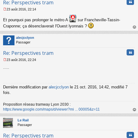
Cita
Re: Perspectives tram
23 août 2016, 22:14
M
e
Et pourquoi pas prolonger le métro A
sur Francheville-Tassin-
s
Craponne; ça désenclaverait l'Ouest lyonnais ?
s
a
au
g
t
alecjcclyon
e
Passager
n
o
Cita
Re: Perspectives tram
n
l
23 août 2016, 22:24
M
u
.....
e
s
s
a
g
Dernière modification par
alecjcclyon
le 21 oct. 2016, 14:42, modifié 7
e
fois.
n
o
Proposition réseau tramway Lyon 2030 :
n
https://www.google.com/maps/d/viewer?mi ... 00005&z=11
l
u
au
t
Le Rail
Passager
Cita
Re: Perspectives tram