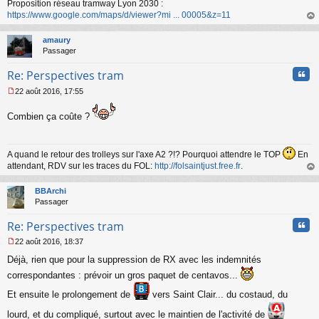
Proposition réseau tramway Lyon 2030 :
https://www.google.com/maps/d/viewer?mi ... 00005&z=11
au
t
amaury
Passager
Cita
Re: Perspectives tram
22 août 2016, 17:55
M
e
Combien ça coûte ?
s
s
a
g
A quand le retour des trolleys sur l'axe A2 ?!? Pourquoi attendre le TOP
En
e
attendant, RDV sur les traces du FOL:
http://folsaintjust.free.fr
.
n
au
o
t
BBArchi
n
Passager
l
u
Cita
Re: Perspectives tram
22 août 2016, 18:37
M
Déjà, rien que pour la suppression de RX avec les indemnités
e
s
correspondantes : prévoir un gros paquet de centavos...
s
a
Et ensuite le prolongement de
vers Saint Clair... du costaud, du
g
lourd, et du compliqué, surtout avec le maintien de l'activité de
e