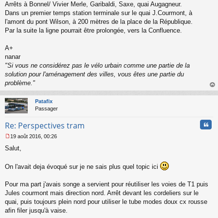
Arrêts à Bonnel/ Vivier Merle, Garibaldi, Saxe, quai Augagneur.
Dans un premier temps station terminale sur le quai J.Courmont, à
l'amont du pont Wilson, à 200 mètres de la place de la République.
Par la suite la ligne pourrait être prolongée, vers la Confluence.
A+
nanar
"Si vous ne considérez pas le vélo urbain comme une partie de la
solution pour l'aménagement des villes, vous êtes une partie du
problème."
au
t
Patafix
Passager
Cita
Re: Perspectives tram
19 août 2016, 00:26
M
Salut,
e
s
s
On l'avait deja évoqué sur je ne sais plus quel topic ici
a
g
Pour ma part j'avais songe a servient pour réutiliser les voies de T1 puis
e
Jules courmont mais direction nord. Arrêt devant les cordeliers sur le
n
o
quai, puis toujours plein nord pour utiliser le tube modes doux cx rousse
n
afin filer jusqu'à vaise.
l