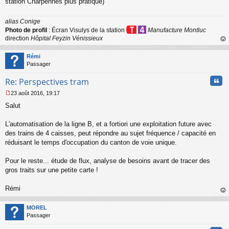
station Charpennes plus pratique)
alias Conige
Photo de profil
: Écran Visulys de la station
Manufacture Montluc
direction
Hôpital Feyzin Vénissieux
au
t
Rémi
Passager
Cita
Re: Perspectives tram
23 août 2016, 19:17
M
Salut
e
s
s
L'automatisation de la ligne B, et a fortiori une exploitation future avec
a
des trains de 4 caisses, peut répondre au sujet fréquence / capacité en
g
réduisant le temps d'occupation du canton de voie unique.
e
n
o
Pour le reste... étude de flux, analyse de besoins avant de tracer des
n
gros traits sur une petite carte !
l
u
Rémi
au
t
MOREL
Passager