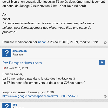
serait bien si on pouvait aller jusqu'au T3 après deuxième franchissement
du canal de Jonage ? (sur environ 7 km, c'est l'axe A8 nord)
A+
nanar
"Si vous ne considérez pas le vélo urbain comme une partie de la
solution pour l'aménagement des villes, vous êtes une partie du
problème."
Dernière modification par
nanar
le 28 août 2016, 21:59, modifié 1 fois.
au
t
alecjcclyon
Passager
Cita
Re: Perspectives tram
28 août 2016, 21:21
M
Bonsoir Nanar,
e
s
La T6 ne rentrera pas dans le site des hopitaux est?
s
Le T6 ira donc réellement vers la doua et la C26 va sauter?
a
g
Proposition réseau tramway Lyon 2030 :
e
https://www.google.com/maps/d/viewer?mi ... 00005&z=11
n
o
au
n
t
JFS
l