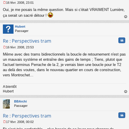
16 févr. 2008, 23:01
M
Oui, je me posais la même question. Mais si c'était VRAIMENT Lumière,
e
s
ça serait un sacré détour !
s
au
a
t
Hubert
g
Passager
e
n
Cita
Re : Perspectives tram
o
n
16 févr. 2008, 23:53
l
M
u
Même avec des trams bidirectionnels la boucle de retournement n'est pas
e
s
un mauvais système et entraîne des gains de temps ; Tiens, plutot que
s
l'actuel terminus Perrache de la 2, je verrais bien une boucle pour le T2
a
au delà des voutes, dans le nouveau quartier en cours de construction,
g
vers Montrochet...
e
n
o
A bientôt
n
Hubert
l
au
u
t
BBArchi
Passager
Cita
Re : Perspectives tram
17 févr. 2008, 00:02
M