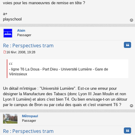
voies pour les manoeuvres de remise en tête ?
u
a+
playschool
au
t
Alain
Passager
Cita
Re : Perspectives tram
16 févr. 2008, 19:28
M
e
s
s
- ligne T6 La Doua - Part Dieu - Université Lumière - Gare de
a
Vénissieux
g
e
n
Un détail m'intrigue : "Université Lumière". Est-ce une erreur pour
o
désigner la Manufacture des Tabacs (donc Lyon III Jean Moulin et non
n
Lyon II Lumière) et alors c'est bien T4. Ou bien envisage-t-on un détour
l
par le campus de Bron ou par celui des quais et c'est vraiment T6 ?
u
au
t
Métropaul
Passager
Cita
Re : Perspectives tram