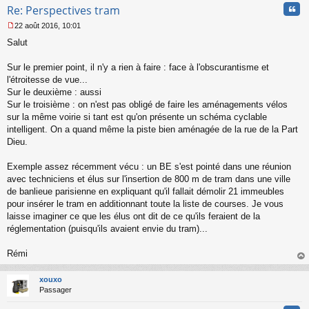
Cita
Re: Perspectives tram
22 août 2016, 10:01
M
Salut
e
s
s
Sur le premier point, il n'y a rien à faire : face à l'obscurantisme et
a
l'étroitesse de vue...
g
Sur le deuxième : aussi
e
Sur le troisième : on n'est pas obligé de faire les aménagements vélos
n
o
sur la même voirie si tant est qu'on présente un schéma cyclable
n
intelligent. On a quand même la piste bien aménagée de la rue de la Part
l
Dieu.
u
Exemple assez récemment vécu : un BE s'est pointé dans une réunion
avec techniciens et élus sur l'insertion de 800 m de tram dans une ville
de banlieue parisienne en expliquant qu'il fallait démolir 21 immeubles
pour insérer le tram en additionnant toute la liste de courses. Je vous
laisse imaginer ce que les élus ont dit de ce qu'ils feraient de la
réglementation (puisqu'ils avaient envie du tram)...
Rémi
au
t
xouxo
Passager