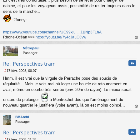
Et c'est très confortable... plus besoin de se lever pour changer de
e
s
cabine, et pour les voyageurs assis, possibilité de rester toujours dans le
s
sens de la marche...
a
g
:2funny:
e
n
https://www.youtube.com/channel/UC99xju ... J1jNp3FLhA
o
Rhone-Océan >>>
https://youtu.be/7y4cJaLO3vw
n
au
l
t
u
Métropaul
Passager
Cita
Re : Perspectives tram
17 févr. 2008, 00:07
M
Hmm, il est vrai que la virgule de Perrache pose des soucis de
e
s
régularité... Mais je vois mal où loger une boucle de retournement en
s
aval, même en courbe très serrée (env. 30m de rayon). Le mieux serait
a
g
encore de prolonger
à Montrochet dès que l'aménagement du
e
nouveau quartier le justifiera (voire avant), là on est moins coincé...
n
au
o
t
n
BBArchi
l
Passager
u
Cita
Re : Perspectives tram
17 févr. 2008, 11:38