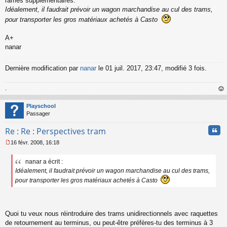
rames supplémentaires.
Idéalement, il faudrait prévoir un wagon marchandise au cul des trams,
pour transporter les gros matériaux achetés à Casto
A+
nanar
Dernière modification par
nanar
le 01 juil. 2017, 23:47, modifié 3 fois.
.
au
t
Playschool
Passager
Cita
Re : Re : Perspectives tram
16 févr. 2008, 16:18
M
e
nanar a écrit :
s
Idéalement, il faudrait prévoir un wagon marchandise au cul des trams,
s
a
pour transporter les gros matériaux achetés à Casto
g
e
n
o
Quoi tu veux nous réintroduire des trams unidirectionnels avec raquettes
n
de retournement au terminus, ou peut-être préfères-tu des terminus à 3
l