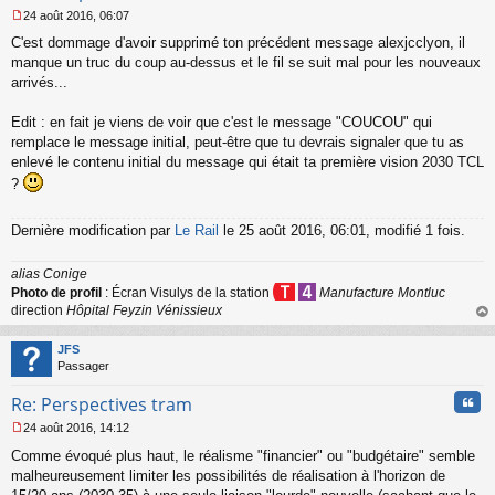
24 août 2016, 06:07
M
C'est dommage d'avoir supprimé ton précédent message alexjcclyon, il
e
s
manque un truc du coup au-dessus et le fil se suit mal pour les nouveaux
s
arrivés...
a
g
Edit : en fait je viens de voir que c'est le message "COUCOU" qui
e
remplace le message initial, peut-être que tu devrais signaler que tu as
n
o
enlevé le contenu initial du message qui était ta première vision 2030 TCL
n
?
l
u
Dernière modification par
Le Rail
le 25 août 2016, 06:01, modifié 1 fois.
alias Conige
Photo de profil
: Écran Visulys de la station
Manufacture Montluc
direction
Hôpital Feyzin Vénissieux
au
t
JFS
Passager
Cita
Re: Perspectives tram
24 août 2016, 14:12
M
Comme évoqué plus haut, le réalisme "financier" ou "budgétaire" semble
e
s
malheureusement limiter les possibilités de réalisation à l'horizon de
s