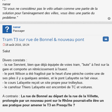
u
nanar
"Si vous ne considérez pas le vélo urbain comme une partie de la
solution pour l'aménagement des villes, vous êtes une partie du
problème."
au
t
nanar
Passager
Cita
Tram T3 sur rue de Bonnel & nouveau pont
18 août 2016, 18:24
M
Salut
e
s
s
Divers constats :
a
- la rue Servient, bien que déjà équipée de voies tram, "bute" à l'est sur la
g
gare et comporte un rétrécissement à l'ouest.
e
- le pont Wilson a été fragilisé par le heurt d'une péniche contre une de
n
o
ses piles il y a quelques années, et le pont Lafayette se fait vieux.
n
- le cours Lafayette reçoit un site propre pour trolleybus.
l
- le carrefour Thiers Lafayette est encombré de TC et voitures.
u
A contrario :
La rue de Bonnel au départ de la rue de la Villette,
prolongée par un nouveau pont sur le Rhône pourrait-elle être un
axe pratique pour amener le T3 en Presqu'Ile ?