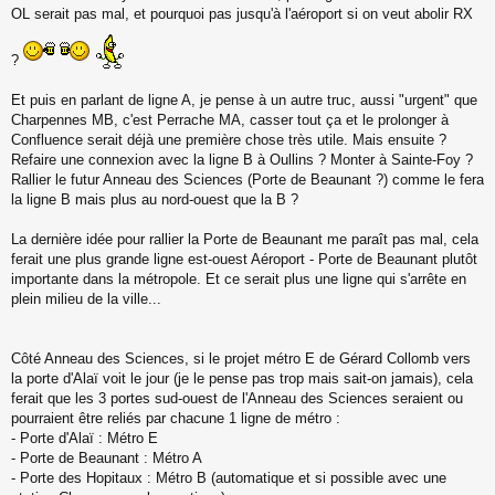
o
OL serait pas mal, et pourquoi pas jusqu'à l'aéroport si on veut abolir RX
n
l
?
u
Et puis en parlant de ligne A, je pense à un autre truc, aussi "urgent" que
Charpennes MB, c'est Perrache MA, casser tout ça et le prolonger à
Confluence serait déjà une première chose très utile. Mais ensuite ?
Refaire une connexion avec la ligne B à Oullins ? Monter à Sainte-Foy ?
Rallier le futur Anneau des Sciences (Porte de Beaunant ?) comme le fera
la ligne B mais plus au nord-ouest que la B ?
La dernière idée pour rallier la Porte de Beaunant me paraît pas mal, cela
ferait une plus grande ligne est-ouest Aéroport - Porte de Beaunant plutôt
importante dans la métropole. Et ce serait plus une ligne qui s'arrête en
plein milieu de la ville...
Côté Anneau des Sciences, si le projet métro E de Gérard Collomb vers
la porte d'Alaï voit le jour (je le pense pas trop mais sait-on jamais), cela
ferait que les 3 portes sud-ouest de l'Anneau des Sciences seraient ou
pourraient être reliés par chacune 1 ligne de métro :
- Porte d'Alaï : Métro E
- Porte de Beaunant : Métro A
- Porte des Hopitaux : Métro B (automatique et si possible avec une