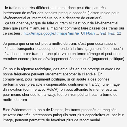
e
. le trafic serait très différent et il serait donc peut-être pas très
n
o
intéressant de mêler des besoins presque opposés (liaison rapide pour
n
l'événementiel et intermédiaire pour la desserte de quartiers)
l
. ça fait cher payer que de faire du tram si c'est pour de l'événementiel
u
(bien que j'aime m'amuser à imaginer comment faire passer des trams sur
ce secteur :
http://maps.google.fr/maps/ms?ie=UTF8&h ... 9&t=k&z=12
Je pense que si on est prêt à mettre du tram, c'est pour deux raisons :
. "il faut transporter beaucoup de monde à la fois" (argument "technique")
. "la desserte par tram est une plus-value en terme d'image et peut donc
entrainer encore plus de développement économique" (argument politique)
Or, pour la réponse technique, des articulés en site protégé et avec une
bonne fréquence peuvent largement absorber la clientèle. En
complément, pour l'argument politique, si on ajoute à ces bonnes
performances (préalable
indispensable
, contrairement à C3), une image
d'innovation (comme avec Vélo'V), on peut atteindre le même résultat
pour moins cher que le tramway, tout en n'empêchant pas, à terme de
mettre du tram.
Bien évidemment, si on a de l'argent, les trams proposés et imaginés
peuvent être très intéressants puisqu'ils sont plus capacitaires et, par leur
image, peuvent permettre de favoriser plus de report modal.