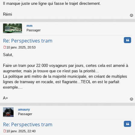
l
Il manque juste une ligne qui fasse le trajet directement.
u
Rémi
au
t
mm
Passager
Cita
Re: Perspectives tram
10 janv. 2025, 20:53
M
Salut,
e
s
s
Faire un tram pour 22 000 voyageurs par jours, certes cela est amené à
a
augmenter, mais je trouve que ce n'est pas la priorité...
g
La politique anti métro de la majorité municipale, en créant de multiples
e
lignes de tramway en rocade, est flagrante...TEOL en est le parfait
n
o
exemple....
n
l
A+
u
au
t
amaury
Passager
Cita
Re: Perspectives tram
10 janv. 2025, 22:40
M