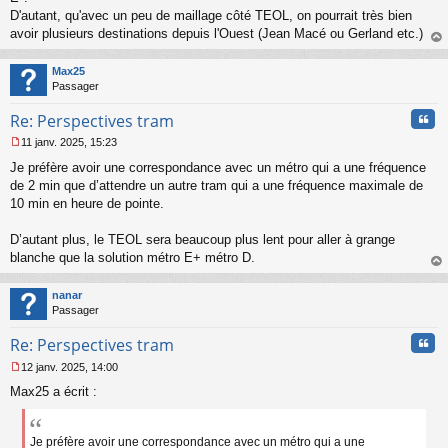
D'autant, qu'avec un peu de maillage côté TEOL, on pourrait très bien
avoir plusieurs destinations depuis l'Ouest (Jean Macé ou Gerland etc.)
au
t
Max25
Passager
Cita
Re: Perspectives tram
11 janv. 2025, 15:23
M
Je préfère avoir une correspondance avec un métro qui a une fréquence
e
s
de 2 min que d’attendre un autre tram qui a une fréquence maximale de
s
10 min en heure de pointe.
a
g
D’autant plus, le TEOL sera beaucoup plus lent pour aller à grange
e
blanche que la solution métro E+ métro D.
n
o
au
n
t
nanar
l
Passager
u
Cita
Re: Perspectives tram
12 janv. 2025, 14:00
M
Max25 a écrit :
e
s
s
a
Je préfère avoir une correspondance avec un métro qui a une