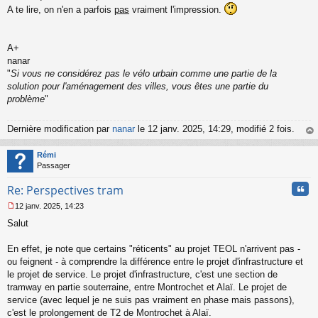
A te lire, on n'en a parfois
pas
vraiment l'impression.
A+
nanar
"
Si vous ne considérez pas le vélo urbain comme une partie de la
solution pour l'aménagement des villes, vous êtes une partie du
problème
"
Dernière modification par
nanar
le 12 janv. 2025, 14:29, modifié 2 fois.
au
t
Rémi
Passager
Cita
Re: Perspectives tram
12 janv. 2025, 14:23
M
Salut
e
s
s
En effet, je note que certains "réticents" au projet TEOL n'arrivent pas -
a
ou feignent - à comprendre la différence entre le projet d'infrastructure et
g
le projet de service. Le projet d'infrastructure, c'est une section de
e
tramway en partie souterraine, entre Montrochet et Alaï. Le projet de
n
o
service (avec lequel je ne suis pas vraiment en phase mais passons),
n
c'est le prolongement de T2 de Montrochet à Alaï.