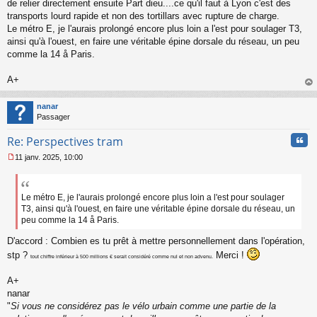
de relier directement ensuite Part dieu....ce qu'il faut à Lyon c'est des
transports lourd rapide et non des tortillars avec rupture de charge.
Le métro E, je l'aurais prolongé encore plus loin a l'est pour soulager T3,
ainsi qu'à l'ouest, en faire une véritable épine dorsale du réseau, un peu
comme la 14 å Paris.
A+
au
t
nanar
Passager
Cita
Re: Perspectives tram
11 janv. 2025, 10:00
M
e
s
s
Le métro E, je l'aurais prolongé encore plus loin a l'est pour soulager
a
T3, ainsi qu'à l'ouest, en faire une véritable épine dorsale du réseau, un
g
peu comme la 14 å Paris.
e
n
D'accord : Combien es tu prêt à mettre personnellement dans l'opération,
o
stp ?
Merci !
tout chiffre inférieur à 500 millions € serait considéré comme nul et non advenu.
n
l
A+
u
nanar
"
Si vous ne considérez pas le vélo urbain comme une partie de la