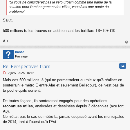
"
Si vous ne considérez pas le vélo urbain comme une partie de la
solution pour l'aménagement des villes, vous êtes une partie du
problème
"
Salut,
500 millions tu les trouves en additionnant les tortillars T8+T9+ t10
A +
au
t
nanar
Passager
Cita
Re: Perspectives tram
12 janv. 2025, 16:15
M
Mais ces 500 millions là (qui ne permettraient au mieux qu'à réaliser en
e
s
souterrain le métro E entre Alaï et seulement Bellecour), ce n'est pas de
s
ta poche qu'ils sortent.
a
g
De toutes façons, ils sont/seront engagés pour des opérations
e
reconnues utiles
, analysées et dessinées depuis 3 décennies (axe fort
n
o
A8).
n
Ce n'était pas le cas du métro E, jamais esquissé avant les municipales
l
de 2014, tant à l'ouest qu'à l'Est.
u