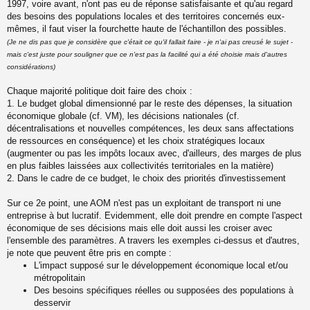
1997, voire avant, n'ont pas eu de réponse satisfaisante et qu'au regard
des besoins des populations locales et des territoires concernés eux-
mêmes, il faut viser la fourchette haute de l'échantillon des possibles.
(Je ne dis pas que je considère que c'était ce qu'il fallait faire - je n'ai pas creusé le sujet -
mais c'est juste pour souligner que ce n'est pas la facilité qui a été choisie mais d'autres
considérations)
Chaque majorité politique doit faire des choix :
1. Le budget global dimensionné par le reste des dépenses, la situation
économique globale (cf. VM), les décisions nationales (cf.
décentralisations et nouvelles compétences, les deux sans affectations
de ressources en conséquence) et les choix stratégiques locaux
(augmenter ou pas les impôts locaux avec, d'ailleurs, des marges de plus
en plus faibles laissées aux collectivités territoriales en la matière)
2. Dans le cadre de ce budget, le choix des priorités d'investissement
Sur ce 2e point, une AOM n'est pas un exploitant de transport ni une
entreprise à but lucratif. Evidemment, elle doit prendre en compte l'aspect
économique de ses décisions mais elle doit aussi les croiser avec
l'ensemble des paramètres. A travers les exemples ci-dessus et d'autres,
je note que peuvent être pris en compte :
L'impact supposé sur le développement économique local et/ou
métropolitain
Des besoins spécifiques réelles ou supposées des populations à
desservir