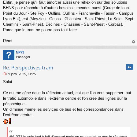
Enfin, je pense qu'il faut amorcer aussi une réflexion sur des solutions
BHNS pour répondre à d'autres besoins : rocades ouest (Gorge de loup -
Point du Jour - Ste Foy - Oullins, Oullins - Francheville - Tassin - Campus
Lyon Est), est (Meyzieu - Genas - Chassieu - Saint-Priest, La Soie - Sept
Chemins - Saint-Priest, Décines - Chassieu - Saint-Priest - Corbas).
Parce que le tram ne pourra pas tout faire.
Rémi
au
t
NP73
Passager
Cita
Re: Perspectives tram
09 janv. 2025, 11:25
M
Salut
e
s
s
Ce qui me gène dans la réflexion actuel, est que l'on veut supprimer tout
a
le trafic automobile dans l’extrême centre et l'on crée des lignes sur la
g
périphérique.
e
On diminue même les services de bus et les correspondances dans
n
o
l’extrême centre .
n
l
u
@NP73 je suis tout à fait d’accord mais en nuançant un peu la réponse