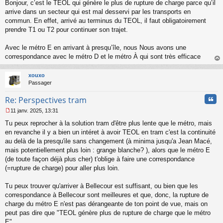
o
Bonjour, c’est le TEOL qui génère le plus de rupture de charge parce qu’il
n
arrive dans un secteur qui est mal desservi par les transports en
l
commun. En effet, arrivé au terminus du TEOL, il faut obligatoirement
u
prendre T1 ou T2 pour continuer son trajet.
Avec le métro E en arrivant à presqu’île, nous Nous avons une
correspondance avec le métro D et le métro À qui sont très efficace
au
t
xouxo
Passager
Cita
Re: Perspectives tram
11 janv. 2025, 13:31
M
Tu peux reprocher à la solution tram d'être plus lente que le métro, mais
e
s
en revanche il y a bien un intéret à avoir TEOL en tram c'est la continuité
s
au delà de la presqu'ile sans changement (à minima jusqu'a Jean Macé,
a
mais potentiellement plus loin : grange blanche? ), alors que le métro E
g
(de toute façon déjà plus cher) t'oblige à faire une correspondance
e
(=rupture de charge) pour aller plus loin.
n
o
n
Tu peux trouver qu'arriver à Bellecour est suffisant, ou bien que les
l
correspondance à Bellecour sont meilleures et que, donc, la rupture de
u
charge du métro E n'est pas dérangeante de ton point de vue, mais on
peut pas dire que "TEOL génère plus de rupture de charge que le métro
E".