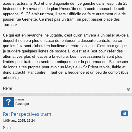
axes structurants (C3 et une diagonale de rive gauche dans l'esprit du 23
historique). En revanche, le plan Presqu'île est à contre-courant de cette
approche. Si C3 était un tram, il serait difficile de faire autrement que de
passer rue Grenette. Ce n'est pas un tram, on peut passer place des
Terreaux.
Ce qui est en revanche inéluctable, c'est qu'on arrivera à un palier au-delà
duquel il ne sera plus efficace de renforcer la desserte centrale, parce
que les flux sont d'abord en banlieue et entre banlieue. C'est pour ça que
je suggère quelques lignes de rocade à l'ouest et à l'est pour créer des
alternatives plus efficaces à la voiture. Les investissements sont plus
limités pour traiter les secteurs critiques pour la performance. Pas besoin
de longs sites propres pour avoir un Meyzieu - St Priest rapide, fiable et
donc attractif. Par contre, il faut de la fréquence et un peu de confort (bus
articulés).
Rémi
au
t
nanar
Passager
Cita
Re: Perspectives tram
09 janv. 2025, 16:24
M
Salut
e