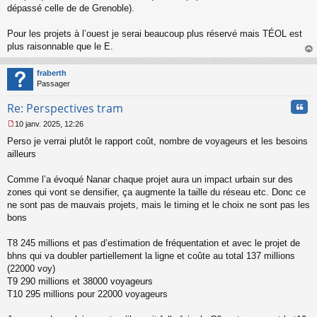
o
dépassé celle de de Grenoble).
n
l
Pour les projets à l’ouest je serai beaucoup plus réservé mais TÉOL est
u
plus raisonnable que le E.
au
t
fraberth
Passager
Cita
Re: Perspectives tram
10 janv. 2025, 12:26
M
Perso je verrai plutôt le rapport coût, nombre de voyageurs et les besoins
e
s
ailleurs
s
a
Comme l’a évoqué Nanar chaque projet aura un impact urbain sur des
g
zones qui vont se densifier, ça augmente la taille du réseau etc. Donc ce
e
ne sont pas de mauvais projets, mais le timing et le choix ne sont pas les
n
o
bons
n
l
T8 245 millions et pas d’estimation de fréquentation et avec le projet de
u
bhns qui va doubler partiellement la ligne et coûte au total 137 millions
(22000 voy)
T9 290 millions et 38000 voyageurs
T10 295 millions pour 22000 voyageurs