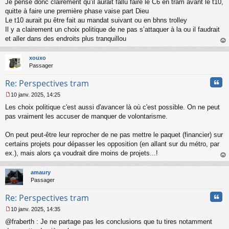
Je pense donc clairement qu’il aurait fallu faire le C6 en tram avant le t10,
quitte à faire une première phase vaise part Dieu
Le t10 aurait pu être fait au mandat suivant ou en bhns trolley
Il y a clairement un choix politique de ne pas s’attaquer à la ou il faudrait
et aller dans des endroits plus tranquillou
au
t
xouxo
Passager
Cita
Re: Perspectives tram
10 janv. 2025, 14:25
M
Les choix politique c'est aussi d'avancer là où c'est possible. On ne peut
e
s
pas vraiment les accuser de manquer de volontarisme.
s
a
On peut peut-être leur reprocher de ne pas mettre le paquet (financier) sur
g
certains projets pour dépasser les opposition (en allant sur du métro, par
e
ex.), mais alors ça voudrait dire moins de projets...!
n
o
au
n
t
amaury
l
Passager
u
Cita
Re: Perspectives tram
10 janv. 2025, 14:35
M
@fraberth : Je ne partage pas les conclusions que tu tires notamment
e