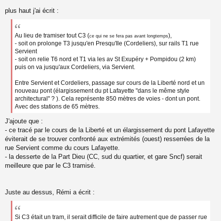
s
s
plus haut j'ai écrit :
a
g
e
Au lieu de tramiser tout C3 (
),
ce qui ne se fera pas avant longtemps
n
- soit on prolonge T3 jusqu'en Presqu'Ile (Cordeliers), sur rails T1 rue
o
Servient
n
- soit on relie T6 nord et T1 via les av St Exupéry + Pompidou (2 km)
l
puis on va jusqu'aux Cordeliers, via Servient.
u
Entre Servient et Cordeliers, passage sur cours de la Liberté nord et un
nouveau pont (élargissement du pt Lafayette "dans le même style
architectural" ? ). Cela représente 850 mètres de voies - dont un pont.
Avec des stations de 65 mètres.
J'ajoute que :
- ce tracé par le cours de la Liberté et un élargissement du pont Lafayette
éviterait de se trouver confronté aux extrémités (ouest) resserrées de la
rue Servient comme du cours Lafayette.
- la desserte de la Part Dieu (CC, sud du quartier, et gare Sncf) serait
meilleure que par le C3 tramisé.
Juste au dessus, Rémi a écrit :
Si C3 était un tram, il serait difficile de faire autrement que de passer rue