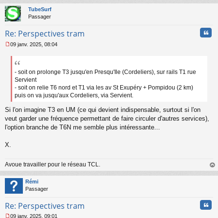
au
t
TubeSurf
Passager
Cita
Re: Perspectives tram
09 janv. 2025, 08:04
M
e
s
s
- soit on prolonge T3 jusqu'en Presqu'Ile (Cordeliers), sur rails T1 rue
a
Servient
g
- soit on relie T6 nord et T1 via les av St Exupéry + Pompidou (2 km)
e
puis on va jusqu'aux Cordeliers, via Servient.
n
o
Si l'on imagine T3 en UM (ce qui devient indispensable, surtout si l'on
n
veut garder une fréquence permettant de faire circuler d'autres services),
l
l'option branche de T6N me semble plus intéressante...
u
X.
Avoue travailler pour le réseau TCL.
au
t
Rémi
Passager
Cita
Re: Perspectives tram
09 janv. 2025, 09:01