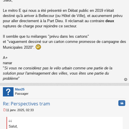
Salut,
e
s
s
Le métro E qui nous a été présenté en Débat public en 2019 n'était
a
destiné qu'à arriver à Bellecour (ou Hôtel de Ville), et aucunement prévu
g
pour aller directement à la Part Dieu. Il réclamait au contraire
deux
e
ruptures de charge pour rejoindre ce secteur.
n
o
n
Il semble que tu mélanges "prévu dans les cartons"
l
et "vaguement dessiné sur un carton comme promesse de campagne des
u
Municipales 2020".
A+
nanar
"
Si vous ne considérez pas le vélo urbain comme une partie de la
solution pour l'aménagement des villes, vous êtes une partie du
problème
"
au
t
Max25
Passager
Cita
Re: Perspectives tram
11 janv. 2025, 02:33
M
e
s
s
Salut,