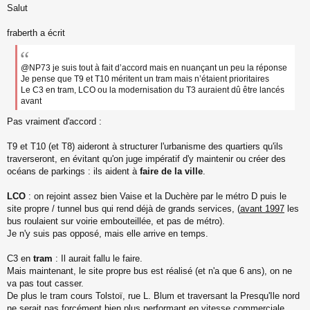
Salut
e
s
s
fraberth a écrit
a
g
e
@NP73 je suis tout à fait d’accord mais en nuançant un peu la réponse
n
Je pense que T9 et T10 méritent un tram mais n’étaient prioritaires
o
Le C3 en tram, LCO ou la modernisation du T3 auraient dû être lancés
n
avant
l
u
Pas vraiment d'accord :
T9 et T10 (et T8) aideront à structurer l'urbanisme des quartiers qu'ils
traverseront, en évitant qu'on juge impératif d'y maintenir ou créer des
océans de parkings : ils aident à
faire de la ville
.
LCO
: on rejoint assez bien Vaise et la Duchère par le métro D puis le
site propre / tunnel bus qui rend déjà de grands services, (
avant 1997
les
bus roulaient sur voirie embouteillée, et pas de métro).
Je n'y suis pas opposé, mais elle arrive en temps.
C3 en
tram
: Il aurait fallu le faire.
Mais maintenant, le site propre bus est réalisé (et n'a que 6 ans), on ne
va pas tout casser.
De plus le tram cours Tolstoï, rue L. Blum et traversant la Presqu'Ile nord
ne serait pas forcément bien plus performant en vitesse commerciale.