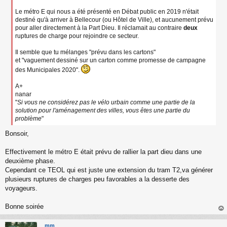
a
g
Le métro E qui nous a été présenté en Débat public en 2019 n'était
e
destiné qu'à arriver à Bellecour (ou Hôtel de Ville), et aucunement prévu
n
pour aller directement à la Part Dieu. Il réclamait au contraire
deux
o
ruptures de charge pour rejoindre ce secteur.
n
l
Il semble que tu mélanges "prévu dans les cartons"
u
et "vaguement dessiné sur un carton comme promesse de campagne
des Municipales 2020".
A+
nanar
"
Si vous ne considérez pas le vélo urbain comme une partie de la
solution pour l'aménagement des villes, vous êtes une partie du
problème
"
Bonsoir,
Effectivement le métro E était prévu de rallier la part dieu dans une
deuxième phase.
Cependant ce TEOL qui est juste une extension du tram T2,va générer
plusieurs ruptures de charges peu favorables a la desserte des
voyageurs.
Bonne soirée
au
t
mm