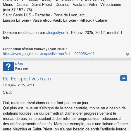
n
Mions - Corbas - Saint Priest - Decines - Vaulx en Velin - Villeurbanne
l
(mix 37 / 57 / 76)
u
Saint Genis HLS - Perrache - Porte de Lyon, etc...
Liaison La Soie - Vaise et/ou Vaulx La Soie - Rillieux / Caluire
Dernière modification par
alecjcclyon
le 10 janv. 2025, 20:12, modifié 1
fois.
Proposition réseau tramway Lyon 2030 :
https://www.google.com/maps/d/viewer?mi ... 00005&z=11
au
t
Rémi
Passager
Cita
Re: Perspectives tram
10 janv. 2025, 20:11
M
Salut
e
s
s
Oui, mais les révolutions ne se font pas en un jour.
a
Qui plus est, plus on s'éloigne de la zone centrale, moins on a besoin de
g
solutions lourdes, ce qui permettrait d'améliorer progressivement le
e
réseau de bus, en procédant à des refontes progressives, adossées à
n
o
des aménagements sélectifs. Mais par exemple, pour une liaison efficace
n
entre Meyzieu et Saint-Priest, on n'a pas besoin de sortir l'artillerie lourde.