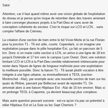
M
Salut
e
s
s
Attention, car il faut quand même avoir une vision globale de l'exploitation
a
du réseau et je pense qu'on risque de retomber dans des travers amenant
g
à faire converger plusieurs projets à la Part-Dieu et sans avoir de
e
conception cohérente du secteur. C'est le risque sur LCO et LCN... sans
n
o
compter l'affaire de Crémieu.
n
l
La création d'une section de tram entre le bd Vivier-Merle et la rue Florian
u
pour la jonction T1 - T6 est utile, courte. Cependant, si on imagine une
exploitation jusque dans le pôle hospitalier Est, ça fait un parcours de 5
km. Donc si on marie cette section à LCN, on arrive à une ligne de 18 km
jusqu'à Ostérode et 17 km vers le campus Lyon Ouest. Donc une solution
limitant LCO et LCN à la Part-Dieu semble relativement intéressante pour
rester dans l'épure de lignes de longueur maîtrisée pour une exploitation
la meilleure possible. Donc la liaison T1 - T6 aurait plutôt vocation à être
intégrée à une ligne urbaine, ou éventuellement à TEOL (section
Montrochet - Alaï), par exemple avec une nouvelle section de tram sur les
quais du Rhône, passant par Bellecour avant de rejoindre T1. On
arriverait alors à une liaison Hôpitaux Est - Alaï de 15 km environ. Mais si
on prolonge TEOL à Craponne, ça devient beaucoup plus complexe.
Mais autre question pouvant survenir : est-ce qu'on n'a pas un potentiel à
relier Hôpitaux Est et La Soie ou les Sept Chemins ?