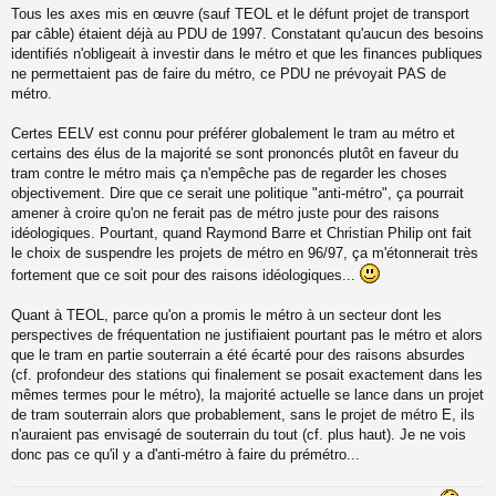
Tous les axes mis en œuvre (sauf TEOL et le défunt projet de transport
e
s
par câble) étaient déjà au PDU de 1997. Constatant qu'aucun des besoins
s
identifiés n'obligeait à investir dans le métro et que les finances publiques
a
ne permettaient pas de faire du métro, ce PDU ne prévoyait PAS de
g
métro.
e
n
o
Certes EELV est connu pour préférer globalement le tram au métro et
n
certains des élus de la majorité se sont prononcés plutôt en faveur du
l
tram contre le métro mais ça n'empêche pas de regarder les choses
u
objectivement. Dire que ce serait une politique "anti-métro", ça pourrait
amener à croire qu'on ne ferait pas de métro juste pour des raisons
idéologiques. Pourtant, quand Raymond Barre et Christian Philip ont fait
le choix de suspendre les projets de métro en 96/97, ça m'étonnerait très
fortement que ce soit pour des raisons idéologiques...
Quant à TEOL, parce qu'on a promis le métro à un secteur dont les
perspectives de fréquentation ne justifiaient pourtant pas le métro et alors
que le tram en partie souterrain a été écarté pour des raisons absurdes
(cf. profondeur des stations qui finalement se posait exactement dans les
mêmes termes pour le métro), la majorité actuelle se lance dans un projet
de tram souterrain alors que probablement, sans le projet de métro E, ils
n'auraient pas envisagé de souterrain du tout (cf. plus haut). Je ne vois
donc pas ce qu'il y a d'anti-métro à faire du prémétro...