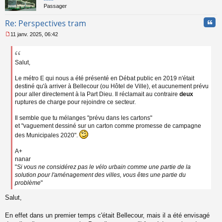
Passager
Cita
Re: Perspectives tram
11 janv. 2025, 06:42
M
e
s
s
Salut,
a
g
Le métro E qui nous a été présenté en Débat public en 2019 n'était
e
destiné qu'à arriver à Bellecour (ou Hôtel de Ville), et aucunement prévu
n
pour aller directement à la Part Dieu. Il réclamait au contraire
deux
o
ruptures de charge pour rejoindre ce secteur.
n
l
Il semble que tu mélanges "prévu dans les cartons"
u
et "vaguement dessiné sur un carton comme promesse de campagne
des Municipales 2020".
A+
nanar
"
Si vous ne considérez pas le vélo urbain comme une partie de la
solution pour l'aménagement des villes, vous êtes une partie du
problème
"
Salut,
En effet dans un premier temps c'était Bellecour, mais il a été envisagé