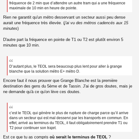
g
fréquence de 2 min que d’attendre un autre tram qui a une fréquence
e
maximale de 10 min en heure de pointe.
n
o
Rien ne garantit qu'un métro desservant un secteur aussi peu dense
n
aurait une fréquence très élevée. (
j'ai vu des métros cadencés aux 15
l
minutes
)
u
D'autre part la fréquence en pointe de T1 ou T2 est plutôt environ 5
minutes que 10 min.
D’autant plus, le TEOL sera beaucoup plus lent pour aller à grange
blanche que la solution métro E+ métro D.
Encore faut il nous prouver que Grange Blanche est la première
destination des gens du 5ème et de Tassin. J'ai de gros doutes, mais je
ne demande qu'à ce qu'on lève ces doutes.
c’est le TEOL qui génère le plus de rupture de charge parce qu’il arrive
dans un secteur qui est mal desservi par les transports en commun. En
effet, arrivé au terminus du TEOL, il faut obligatoirement prendre T1 ou
T2 pour continuer son trajet.
Est ce que tu as compris
où serait le terminus de TEOL
?