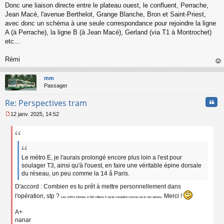
l
Donc une liaison directe entre le plateau ouest, le confluent, Perrache,
u
Jean Macé, l'avenue Berthelot, Grange Blanche, Bron et Saint-Priest,
avec donc un schéma à une seule correspondance pour rejoindre la ligne
A (à Perrache), la ligne B (à Jean Macé), Gerland (via T1 à Montrochet)
etc...
Rémi
au
t
mm
Passager
Cita
Re: Perspectives tram
12 janv. 2025, 14:52
M
e
s
s
a
g
Le métro E, je l'aurais prolongé encore plus loin a l'est pour
e
soulager T3, ainsi qu'à l'ouest, en faire une véritable épine dorsale
n
du réseau, un peu comme la 14 å Paris.
o
D'accord : Combien es tu prêt à mettre personnellement dans
n
l
l'opération, stp ?
Merci !
tout chiffre inférieur à 500 millions € serait considéré comme nul et non advenu.
u
A+
nanar