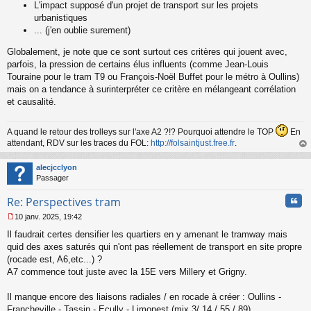
L'impact supposé d'un projet de transport sur les projets
urbanistiques
... (j'en oublie surement)
Globalement, je note que ce sont surtout ces critères qui jouent avec,
parfois, la pression de certains élus influents (comme Jean-Louis
Touraine pour le tram T9 ou François-Noël Buffet pour le métro à Oullins)
mais on a tendance à surinterpréter ce critère en mélangeant corrélation
et causalité.
A quand le retour des trolleys sur l'axe A2 ?!? Pourquoi attendre le TOP
En
attendant, RDV sur les traces du FOL:
http://folsaintjust.free.fr
.
au
t
alecjcclyon
Passager
Cita
Re: Perspectives tram
10 janv. 2025, 19:42
M
Il faudrait certes densifier les quartiers en y amenant le tramway mais
e
s
quid des axes saturés qui n'ont pas réellement de transport en site propre
s
(rocade est, A6,etc...) ?
a
A7 commence tout juste avec la 15E vers Millery et Grigny.
g
e
Il manque encore des liaisons radiales / en rocade à créer : Oullins -
n
o
Francheville - Tassin - Ecully - Limonest (mix 3/ 14 / 55 / 89)