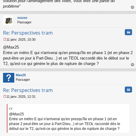
solution pour l'aménagement des villes, vous êtes une partie du
problème
"
au
t
xouxo
Passager
Cita
Re: Perspectives tram
11 janv. 2025, 10:30
M
@Max25
e
s
Entre un métro E qui n'arriverai qu'en presqu'île en phase 1 (et en phase 2
s
peut-être un jour à Part-Dieu...) et un TEOL raccordé dès le début sur le
a
T2, qu'est-ce qui génère le plus de rupture de charge ?
g
au
e
t
n
Max25
o
Passager
n
Cita
l
Re: Perspectives tram
u
11 janv. 2025, 12:31
M
e
s
s
@Max25
a
Entre un métro E qui n'arriverai qu'en presqu'île en phase 1 (et en
g
phase 2 peut-être un jour à Part-Dieu...) et un TEOL raccordé dès le
e
début sur le T2, qu'est-ce qui génère le plus de rupture de charge ?
n