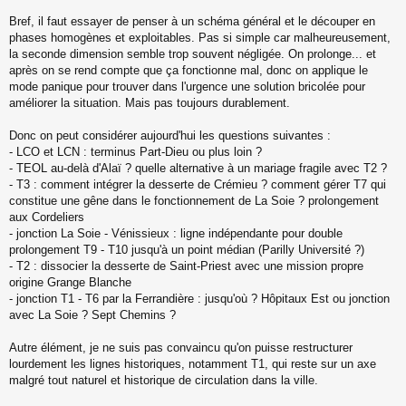
Bref, il faut essayer de penser à un schéma général et le découper en
phases homogènes et exploitables. Pas si simple car malheureusement,
la seconde dimension semble trop souvent négligée. On prolonge... et
après on se rend compte que ça fonctionne mal, donc on applique le
mode panique pour trouver dans l'urgence une solution bricolée pour
améliorer la situation. Mais pas toujours durablement.
Donc on peut considérer aujourd'hui les questions suivantes :
- LCO et LCN : terminus Part-Dieu ou plus loin ?
- TEOL au-delà d'Alaï ? quelle alternative à un mariage fragile avec T2 ?
- T3 : comment intégrer la desserte de Crémieu ? comment gérer T7 qui
constitue une gêne dans le fonctionnement de La Soie ? prolongement
aux Cordeliers
- jonction La Soie - Vénissieux : ligne indépendante pour double
prolongement T9 - T10 jusqu'à un point médian (Parilly Université ?)
- T2 : dissocier la desserte de Saint-Priest avec une mission propre
origine Grange Blanche
- jonction T1 - T6 par la Ferrandière : jusqu'où ? Hôpitaux Est ou jonction
avec La Soie ? Sept Chemins ?
Autre élément, je ne suis pas convaincu qu'on puisse restructurer
lourdement les lignes historiques, notamment T1, qui reste sur un axe
malgré tout naturel et historique de circulation dans la ville.