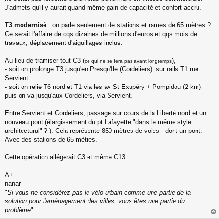
J'admets qu'il y aurait quand même gain de capacité et confort accru.
T3 modernisé
: on parle seulement de stations et rames de 65 mètres ?
Ce serait l'affaire de qqs dizaines de millions d'euros et qqs mois de
travaux, déplacement d'aiguillages inclus.
Au lieu de tramiser tout C3 (
),
ce qui ne se fera pas avant longtemps
- soit on prolonge T3 jusqu'en Presqu'Ile (Cordeliers), sur rails T1 rue
Servient
- soit on relie T6 nord et T1 via les av St Exupéry + Pompidou (2 km)
puis on va jusqu'aux Cordeliers, via Servient.
Entre Servient et Cordeliers, passage sur cours de la Liberté nord et un
nouveau pont (élargissement du pt Lafayette "dans le même style
architectural" ? ). Cela représente 850 mètres de voies - dont un pont.
Avec des stations de 65 mètres.
Cette opération allégerait C3 et même C13.
A+
nanar
"
Si vous ne considérez pas le vélo urbain comme une partie de la
solution pour l'aménagement des villes, vous êtes une partie du
problème
"