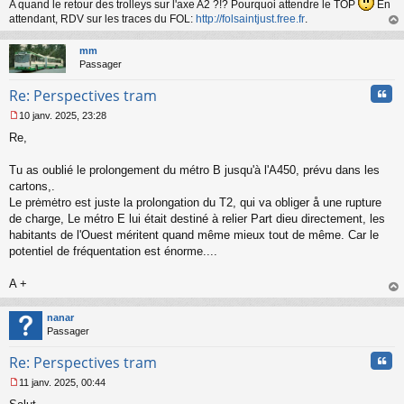
A quand le retour des trolleys sur l'axe A2 ?!? Pourquoi attendre le TOP
En
attendant, RDV sur les traces du FOL:
http://folsaintjust.free.fr
.
au
t
mm
Passager
Cita
Re: Perspectives tram
10 janv. 2025, 23:28
M
Re,
e
s
s
Tu as oublié le prolongement du métro B jusqu'à l'A450, prévu dans les
a
cartons,.
g
Le prėmėtro est juste la prolongation du T2, qui va obliger å une rupture
e
de charge, Le métro E lui était destiné à relier Part dieu directement, les
n
o
habitants de l'Ouest méritent quand même mieux tout de même. Car le
n
potentiel de fréquentation est énorme....
l
u
A +
au
t
nanar
Passager
Cita
Re: Perspectives tram
11 janv. 2025, 00:44
M