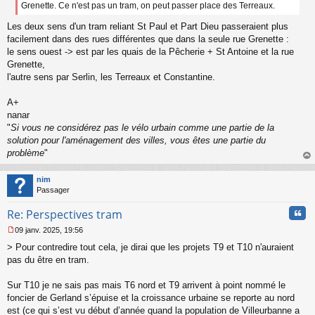
Grenette. Ce n'est pas un tram, on peut passer place des Terreaux.
Les deux sens d'un tram reliant St Paul et Part Dieu passeraient plus
facilement dans des rues différentes que dans la seule rue Grenette :
le sens ouest -> est par les quais de la Pêcherie + St Antoine et la rue
Grenette,
l'autre sens par Serlin, les Terreaux et Constantine.
A+
nanar
"
Si vous ne considérez pas le vélo urbain comme une partie de la
solution pour l'aménagement des villes, vous êtes une partie du
problème
"
au
t
nim
Passager
Cita
Re: Perspectives tram
09 janv. 2025, 19:56
M
> Pour contredire tout cela, je dirai que les projets T9 et T10 n'auraient
e
s
pas du être en tram.
s
a
Sur T10 je ne sais pas mais T6 nord et T9 arrivent à point nommé le
g
foncier de Gerland s’épuise et la croissance urbaine se reporte au nord
e
est (ce qui s’est vu début d’année quand la population de Villeurbanne a
n