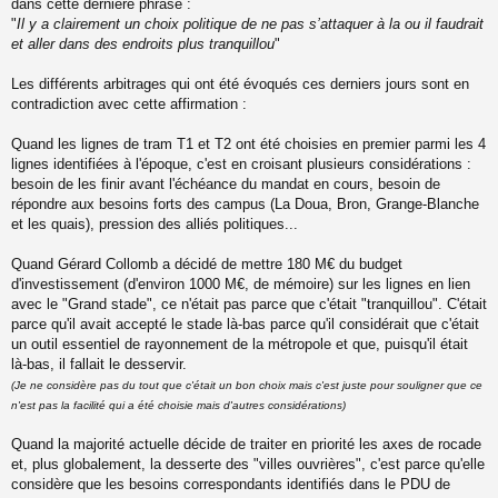
s
dans cette dernière phrase :
s
"
Il y a clairement un choix politique de ne pas s’attaquer à la ou il faudrait
a
et aller dans des endroits plus tranquillou
"
g
e
Les différents arbitrages qui ont été évoqués ces derniers jours sont en
n
o
contradiction avec cette affirmation :
n
l
Quand les lignes de tram T1 et T2 ont été choisies en premier parmi les 4
u
lignes identifiées à l'époque, c'est en croisant plusieurs considérations :
besoin de les finir avant l'échéance du mandat en cours, besoin de
répondre aux besoins forts des campus (La Doua, Bron, Grange-Blanche
et les quais), pression des alliés politiques...
Quand Gérard Collomb a décidé de mettre 180 M€ du budget
d'investissement (d'environ 1000 M€, de mémoire) sur les lignes en lien
avec le "Grand stade", ce n'était pas parce que c'était "tranquillou". C'était
parce qu'il avait accepté le stade là-bas parce qu'il considérait que c'était
un outil essentiel de rayonnement de la métropole et que, puisqu'il était
là-bas, il fallait le desservir.
(Je ne considère pas du tout que c'était un bon choix mais c'est juste pour souligner que ce
n'est pas la facilité qui a été choisie mais d'autres considérations)
Quand la majorité actuelle décide de traiter en priorité les axes de rocade
et, plus globalement, la desserte des "villes ouvrières", c'est parce qu'elle
considère que les besoins correspondants identifiés dans le PDU de