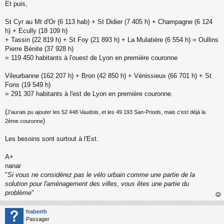
Et puis,
St Cyr au Mt d'Or (6 113 hab) + St Didier (7 405 h) + Champagne (6 124
h) + Ecully (18 109 h)
+ Tassin (22 819 h) + St Foy (21 893 h) + La Mulatière (6 554 h) = Oullins
Pierre Bénite (37 928 h)
= 119 450 habitants à l'ouest de Lyon en première couronne
Vileurbanne (162 207 h) + Bron (42 850 h) + Vénissieux (66 701 h) + St
Fons (19 549 h)
= 291 307 habitants à l'est de Lyon en première couronne.
(
J'aurais pu ajouter les 52 448 Vaudois, et les 49 193 San-Priods, mais c'est déjà la
)
2ème couronne
Les besoins sont surtout à l'Est.
A+
nanar
"
Si vous ne considérez pas le vélo urbain comme une partie de la
solution pour l'aménagement des villes, vous êtes une partie du
problème
"
au
t
fraberth
Passager