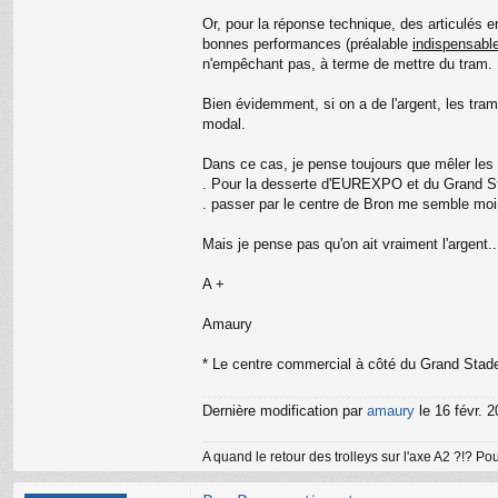
te
r
Or, pour la réponse technique, des articulés 
a
bonnes performances (préalable
indispensabl
m
n'empêchant pas, à terme de mettre du tram.
a
ur
Bien évidemment, si on a de l'argent, les tram
y
modal.
Dans ce cas, je pense toujours que mêler les tr
. Pour la desserte d'EUREXPO et du Grand Sta
. passer par le centre de Bron me semble moin
Mais je pense pas qu'on ait vraiment l'argent..
A +
Amaury
* Le centre commercial à côté du Grand Stade,
Dernière modification par
amaury
le 16 févr. 2
A quand le retour des trolleys sur l'axe A2 ?!? P