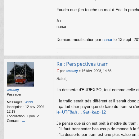
Faudra que j'en touche un mot à Eric la prochai
A+
nanar
Dernière modification par
nanar
le 13 sept. 201
.
Re : Perspectives tram
par
amaury
»
16 févr. 2008, 14:36
M
Salut,
e
s
s
La desserte d'EUREXPO, tout comme celle du 
amaury
a
Passager
g
. le trafic serait très différent et il serait 
e
Messages :
4999
. ça fait cher payer que de faire du tram si 
n
Inscription :
12 nov. 2004,
o
12:19
ie=UTF8&h ... 9&t=k&z=12
n
Localisation :
Lyon 5e
l
Contact :
Je pense que si on est prêt à mettre du tram, 
u
o
. "il faut transporter beaucoup de monde à la 
nt
. "la desserte par tram est une plus-value en
ac