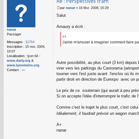
Re : Perspectives tram
par
nanar
»
16 févr. 2008, 15:29
M
Salut
e
s
s
Amaury a écrit :
nanar
a
Passager
g
e
Messages :
11754
j'aime m'amuser à imaginer comment faire pa
n
Inscription :
15 nov. 2004,
o
10:07
n
Localisation :
lyon 6è -
l
www.darly.org
&
Autre possibilité, au plus court (3 km) depuis
u
www.lyonmetro.org
virer vers les parkings du Castorama (aéropor
Contact :
tourner vers l'est juste avant l'enclos où ils 
o
partir droit en direction de Eurexpo avec un
nt
ac
te
Le prix de ce souterrain (qui aurait à peu pr
r
Si on accepte l'idée d'interrompre le trafic de
n
a
Comme c'est le trajet le plus court, c'est ce
n
ar
Idéalement, il faudrait prévoir un wagon marc
A+
nanar