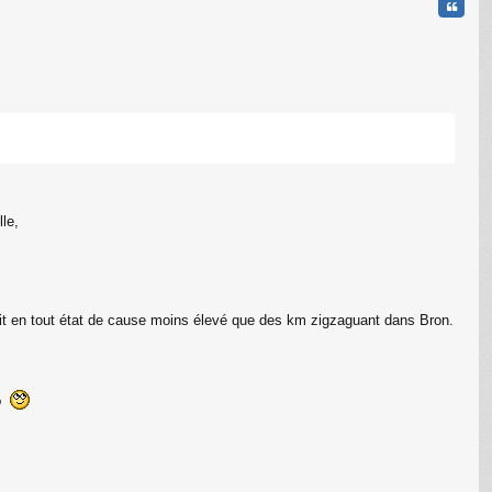
Citati
le,
C
erait en tout état de cause moins élevé que des km zigzaguant dans Bron.
o