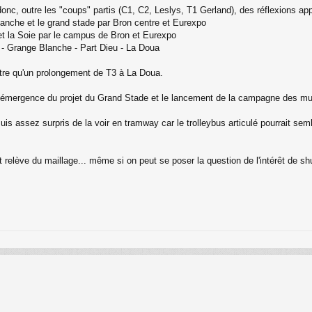
it donc, outre les "coups" partis (C1, C2, Leslys, T1 Gerland), des réflexions
lanche et le grand stade par Bron centre et Eurexpo
et la Soie par le campus de Bron et Eurexpo
 - Grange Blanche - Part Dieu - La Doua
re qu'un prolongement de T3 à La Doua.
l'émergence du projet du Grand Stade et le lancement de la campagne des muni
s assez surpris de la voir en tramway car le trolleybus articulé pourrait semb
e et relève du maillage... même si on peut se poser la question de l'intérêt de