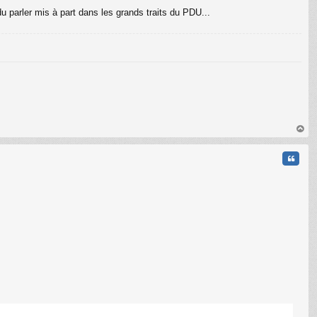
u parler mis à part dans les grands traits du PDU...
C
au
t
Citati
C