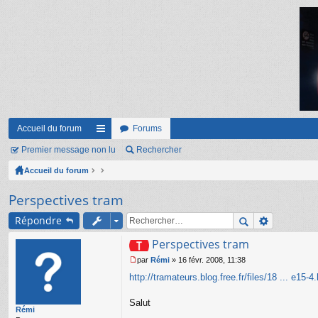
Accueil du forum
Forums
Premier message non lu
ac
Rechercher
Accueil du forum
co
ur
Perspectives tram
ci
Répondre
s
Perspectives tram
par
Rémi
»
16 févr. 2008, 11:38
M
http://tramateurs.blog.free.fr/files/18 ... e15-4
e
s
s
Salut
Rémi
a