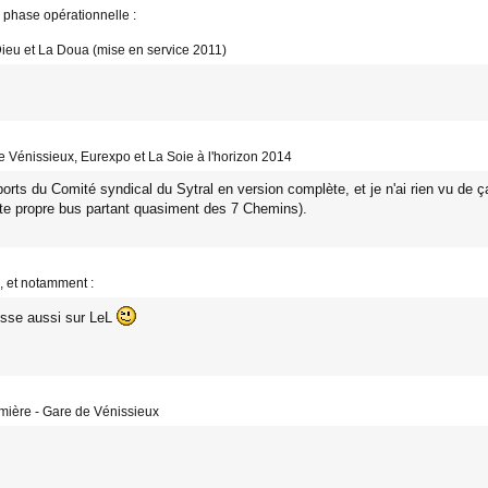
 phase opérationnelle :
Dieu et La Doua (mise en service 2011)
de Vénissieux, Eurexpo et La Soie à l'horizon 2014
ts du Comité syndical du Sytral en version complète, et je n'ai rien vu de ça 
ite propre bus partant quasiment des 7 Chemins).
s, et notamment :
esse aussi sur LeL
umière - Gare de Vénissieux