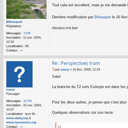
s
Tout cela est excellent, mais je me demande bi
a
g
e
Dernière modification par
Bibouquet
le 16 févr
n
Bibouquet
o
Régulateur
Atoubus m'a tuer
n
Messages :
7108
l
Inscription :
11 nov. 2004,
u
12:26
Localisation :
69
Contact :
o
nt
Re : Perspectives tram
ac
te
par
nanar
»
16 févr. 2008, 12:29
r
M
Salut
Bi
e
b
s
o
s
La branche du T2 vers Eurexpo est dans les 
nanar
u
a
Passager
q
g
u
e
Messages :
11754
Pour les deux autres, je pense que c'est plus 
et
n
Inscription :
15 nov. 2004,
o
10:07
n
Quelques observations sur son texte :
Localisation :
lyon 6è -
l
www.darly.org
&
u
www.lyonmetro.org
Contact :