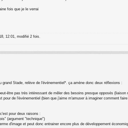
ne fois que je le verrai
8, 12:01, modifié 2 fois.
grand Stade, relève de l'événementiel*. ça amène donc deux réflexions :
donc peut-être pas très intéressant de mêler des besoins presque opposés (liaison
c'est pour de l'événementiel (bien que j'aime m'amuser à imaginer comment fair
c'est pour deux raisons :
fois" (argument "technique")
 terme d'image et peut donc entrainer encore plus de développement économiq