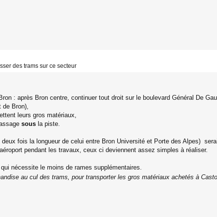
sser des trams sur ce secteur
 Bron : après Bron centre, continuer tout droit sur le boulevard Général De Gaul
t de Bron),
mettent leurs gros matériaux,
 passage
sous
la piste.
ès deux fois la longueur de celui entre Bron Université et Porte des Alpes) s
 l'aéroport pendant les travaux, ceux ci deviennent assez simples à réaliser.
lui qui nécessite le moins de rames supplémentaires.
handise au cul des trams, pour transporter les gros matériaux achetés à Cast