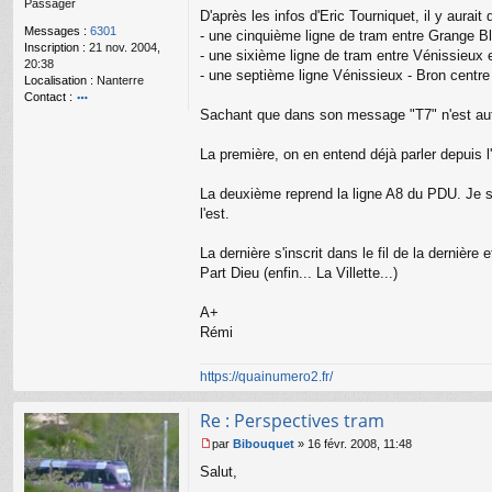
Passager
g
D'après les infos d'Eric Tourniquet, il y aura
e
Messages :
6301
- une cinquième ligne de tram entre Grange B
n
Inscription :
21 nov. 2004,
o
- une sixième ligne de tram entre Vénissieux 
20:38
n
- une septième ligne Vénissieux - Bron centre
Localisation :
Nanterre
l
Contact :
u
Sachant que dans son message "T7" n'est aut
o
nt
ac
La première, on en entend déjà parler depuis 
te
r
La deuxième reprend la ligne A8 du PDU. Je sui
R
l'est.
é
m
i
La dernière s'inscrit dans le fil de la dernièr
Part Dieu (enfin... La Villette...)
A+
Rémi
https://quainumero2.fr/
Re : Perspectives tram
par
Bibouquet
»
16 févr. 2008, 11:48
M
Salut,
e
s