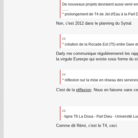
o
De nouveaux projets devraient aussi venir en
nt
.......
ac
* prolongement de T4 de Jet d'Eau à la Part 
te
r
Non, c'est 2012 dans le planning du Sytral.
n
a
n
ar
* création de la Rocade Est (T5) entre Gare 
Darly me communique régulièremennt les rappor
la virgule Eurexpo qui existe sous forme du s
* réflexion sur la mise en réseau des service
C'est de la
réflexion
. Nous en faisons sans c
- ligne T6 La Doua - Part Dieu - Université L
Comme dit Rémi, c'est le T4, ceci.