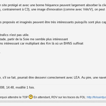
en site protégé et avec une bonne fréquence peuvent largement absorber la cli
e
, contrairement à C3), une image d'innovation (comme avec Vélo'V), on peut 
s proposés et imaginés peuvent être très intéressants puisqu'ils sont plus cap
afics n'est pas utile.
de, partir de la Soie me semble plus intéressant
s intéressant car multipliant des Km là où un BHNS suffirait
.
 s'il se fait, pourrait être desservi correctement avec LEA. Au pire, une nave
008, 14:48, modifié 1 fois.
ourquoi attendre le TOP
En attendant, RDV sur les traces du FOL:
http://folsaintjus