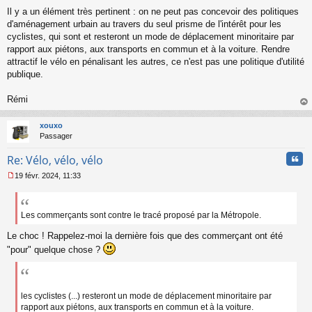
s
Il y a un élément très pertinent : on ne peut pas concevoir des politiques
a
d'aménagement urbain au travers du seul prisme de l'intérêt pour les
g
cyclistes, qui sont et resteront un mode de déplacement minoritaire par
e
rapport aux piétons, aux transports en commun et à la voiture. Rendre
n
o
attractif le vélo en pénalisant les autres, ce n'est pas une politique d'utilité
n
publique.
l
u
Rémi
au
t
xouxo
Passager
Cita
Re: Vélo, vélo, vélo
19 févr. 2024, 11:33
M
e
s
s
Les commerçants sont contre le tracé proposé par la Métropole.
a
Le choc ! Rappelez-moi la dernière fois que des commerçant ont été
g
e
"pour" quelque chose ?
n
o
n
l
les cyclistes (...) resteront un mode de déplacement minoritaire par
u
rapport aux piétons, aux transports en commun et à la voiture.