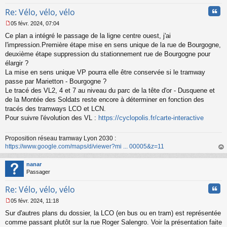
Cita
Re: Vélo, vélo, vélo
05 févr. 2024, 07:04
M
Ce plan a intégré le passage de la ligne centre ouest, j'ai
e
s
l'impression.Première étape mise en sens unique de la rue de Bourgogne,
s
deuxième étape suppression du stationnement rue de Bourgogne pour
a
élargir ?
g
La mise en sens unique VP pourra elle être conservée si le tramway
e
passe par Marietton - Bourgogne ?
n
o
Le tracé des VL2, 4 et 7 au niveau du parc de la tête d'or - Dusquene et
n
de la Montée des Soldats reste encore à déterminer en fonction des
l
tracés des tramways LCO et LCN.
u
Pour suivre l'évolution des VL :
https://cyclopolis.fr/carte-interactive
Proposition réseau tramway Lyon 2030 :
https://www.google.com/maps/d/viewer?mi ... 00005&z=11
au
t
nanar
Passager
Cita
Re: Vélo, vélo, vélo
05 févr. 2024, 11:18
M
Sur d'autres plans du dossier, la LCO (en bus ou en tram) est représentée
e
s
comme passant plutôt sur la rue Roger Salengro. Voir la présentation faite