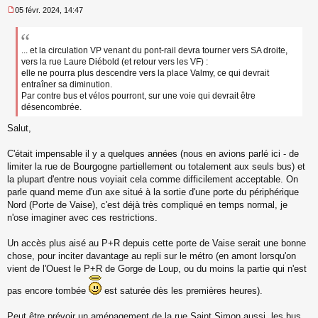
05 févr. 2024, 14:47
M
e
s
s
... et la circulation VP venant du pont-rail devra tourner vers SA droite,
a
vers la rue Laure Diébold (et retour vers les VF) :
g
elle ne pourra plus descendre vers la place Valmy, ce qui devrait
e
entraîner sa diminution.
n
Par contre bus et vélos pourront, sur une voie qui devrait être
o
désencombrée.
n
l
Salut,
u
C'était impensable il y a quelques années (nous en avions parlé ici - de
limiter la rue de Bourgogne partiellement ou totalement aux seuls bus) et
la plupart d'entre nous voyiait cela comme difficilement acceptable. On
parle quand meme d'un axe situé à la sortie d'une porte du périphérique
Nord (Porte de Vaise), c'est déjà très compliqué en temps normal, je
n'ose imaginer avec ces restrictions.
Un accès plus aisé au P+R depuis cette porte de Vaise serait une bonne
chose, pour inciter davantage au repli sur le métro (en amont lorsqu'on
vient de l'Ouest le P+R de Gorge de Loup, ou du moins la partie qui n'est
pas encore tombée
est saturée dès les premières heures).
Peut être prévoir un aménagement de la rue Saint Simon aussi, les bus