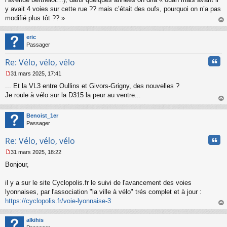
s
y avait 4 voies sur cette rue ?? mais c’était des oufs, pourquoi on n’a pas
a
modifié plus tôt ?? »
g
au
e
t
n
eric
o
Passager
n
Cita
l
Re: Vélo, vélo, vélo
u
31 mars 2025, 17:41
M
... Et la VL3 entre Oullins et Givors-Grigny, des nouvelles ?
e
s
Je roule à vélo sur la D315 la peur au ventre...
s
au
a
t
Benoist_1er
g
Passager
e
n
Cita
Re: Vélo, vélo, vélo
o
n
31 mars 2025, 18:22
l
M
u
Bonjour,
e
s
s
il y a sur le site Cyclopolis.fr le suivi de l'avancement des voies
a
lyonnaises, par l'association "la ville à vélo" trés complet et à jour :
g
https://cyclopolis.fr/voie-lyonnaise-3
e
au
n
t
o
alkihis
n