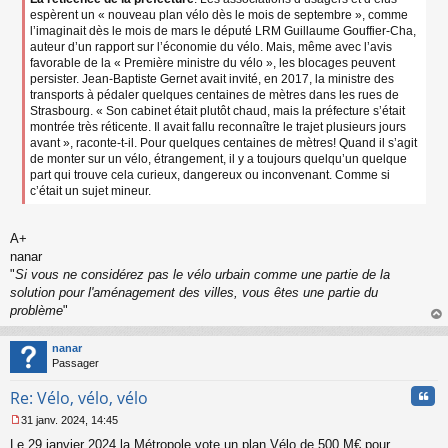
espèrent un « nouveau plan vélo dès le mois de septembre », comme
l’imaginait dès le mois de mars le député LRM Guillaume Gouffier-Cha,
auteur d’un rapport sur l’économie du vélo. Mais, même avec l’avis
favorable de la « Première ministre du vélo », les blocages peuvent
persister. Jean-Baptiste Gernet avait invité, en 2017, la ministre des
transports à pédaler quelques centaines de mètres dans les rues de
Strasbourg. « Son cabinet était plutôt chaud, mais la préfecture s’était
montrée très réticente. Il avait fallu reconnaître le trajet plusieurs jours
avant », raconte-t-il. Pour quelques centaines de mètres! Quand il s’agit
de monter sur un vélo, étrangement, il y a toujours quelqu’un quelque
part qui trouve cela curieux, dangereux ou inconvenant. Comme si
c’était un sujet mineur.
A+
nanar
"
Si vous ne considérez pas le vélo urbain comme une partie de la
solution pour l'aménagement des villes, vous êtes une partie du
problème
"
au
t
nanar
Passager
Cita
Re: Vélo, vélo, vélo
31 janv. 2024, 14:45
M
Le 29 janvier 2024 la Métropole vote un plan Vélo de 500 M€ pour
e