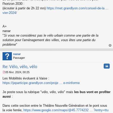
s
l'horizon 2030 :
s
(écouter à partir de 2h 22 mn)
https://met.grandlyon.com/conseil-de-la ...
a
vier-2024/
g
e
n
o
A+
n
nanar
l
"
Si vous ne considérez pas le vélo urbain comme une partie de la
u
solution pour l'aménagement des villes, vous êtes une partie du
problème
"
au
t
nanar
Passager
Cita
Re: Vélo, vélo, vélo
05 févr. 2024, 00:25
M
Les Mobilités évoluent à Vaise :
e
s
https://jeparticipe.grandlyon.com/proje ... e-minforme
s
a
Je poste sous la rubrique "vélo, vélo, vélo" mais
les bus vont en profiter
g
aussi
:
e
n
o
Dans cette section entre le Théâtre Nouvelle Génération et le pont sous
n
la voie ferrée,
https://www.google.com/maps/@45.7774232 ... ?entry=ttu
l