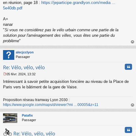
s
en réunion, page 18 :
https://jeparticipe.grandlyon.com/media ...
a
5e40db.pdf
g
e
A+
n
o
nanar
n
"
Si vous ne considérez pas le vélo urbain comme une partie de la
l
solution pour l'aménagement des villes, vous êtes une partie du
u
problème
"
au
t
alecjcclyon
Passager
Cita
Re: Vélo, vélo, vélo
05 févr. 2024, 13:32
M
Intéressant à savoir petite acquisition foncière au niveau de la Place de
e
s
Paris vers le bâtiment de la gare de Vaise.
s
a
Proposition réseau tramway Lyon 2030 :
g
https://www.google.com/maps/d/viewer?mi ... 00005&z=11
e
n
au
o
t
Patafix
n
Passager
l
u
Cita
Re: Vélo, vélo, vélo