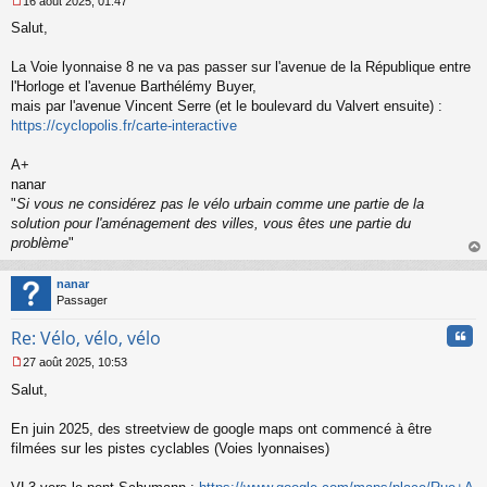
16 août 2025, 01:47
M
Salut,
e
s
s
La Voie lyonnaise 8 ne va pas passer sur l'avenue de la République entre
a
l'Horloge et l'avenue Barthélémy Buyer,
g
mais par l'avenue Vincent Serre (et le boulevard du Valvert ensuite) :
e
https://cyclopolis.fr/carte-interactive
n
o
n
A+
l
nanar
u
"
Si vous ne considérez pas le vélo urbain comme une partie de la
solution pour l'aménagement des villes, vous êtes une partie du
problème
"
au
t
nanar
Passager
Cita
Re: Vélo, vélo, vélo
27 août 2025, 10:53
M
Salut,
e
s
s
En juin 2025, des streetview de google maps ont commencé à être
a
filmées sur les pistes cyclables (Voies lyonnaises)
g
e