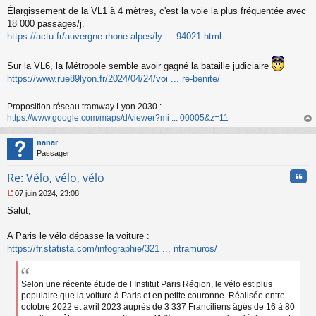
s
Élargissement de la VL1 à 4 mètres, c'est la voie la plus fréquentée avec
a
18 000 passages/j.
g
https://actu.fr/auvergne-rhone-alpes/ly ... 94021.html
e
n
o
Sur la VL6, la Métropole semble avoir gagné la bataille judiciaire
n
https://www.rue89lyon.fr/2024/04/24/voi ... re-benite/
l
u
Proposition réseau tramway Lyon 2030 :
https://www.google.com/maps/d/viewer?mi ... 00005&z=11
au
t
nanar
Passager
Cita
Re: Vélo, vélo, vélo
07 juin 2024, 23:08
M
Salut,
e
s
s
A Paris le vélo dépasse la voiture :
a
https://fr.statista.com/infographie/321 ... ntramuros/
g
e
n
Selon une récente étude de l’Institut Paris Région, le vélo est plus
o
populaire que la voiture à Paris et en petite couronne. Réalisée entre
n
octobre 2022 et avril 2023 auprès de 3 337 Franciliens âgés de 16 à 80
l