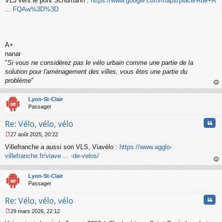
VL3 vers le pont Schumann :
https://www.google.com/maps/place/Rue+A
n
o
... FQAw%3D%3D
n
l
u
A+
nanar
"
Si vous ne considérez pas le vélo urbain comme une partie de la
solution pour l'aménagement des villes, vous êtes une partie du
problème
"
au
t
Lyon-St-Clair
Passager
Cita
Re: Vélo, vélo, vélo
27 août 2025, 20:22
M
Villefranche a aussi son VLS, Viavélo :
https://www.agglo-
e
s
villefranche.fr/viave ... -de-velos/
s
au
a
t
Lyon-St-Clair
g
Passager
e
n
Cita
Re: Vélo, vélo, vélo
o
n
29 mars 2026, 22:12
l
M
u