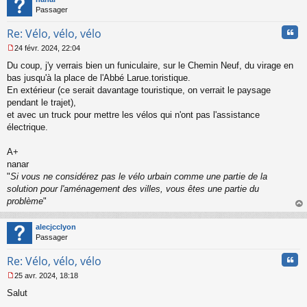
Passager
Cita
Re: Vélo, vélo, vélo
24 févr. 2024, 22:04
M
Du coup, j'y verrais bien un funiculaire, sur le Chemin Neuf, du virage en
e
s
bas jusqu'à la place de l'Abbé Larue.toristique.
s
En extérieur (ce serait davantage touristique, on verrait le paysage
a
pendant le trajet),
g
et avec un truck pour mettre les vélos qui n'ont pas l'assistance
e
électrique.
n
o
n
A+
l
nanar
u
"
Si vous ne considérez pas le vélo urbain comme une partie de la
solution pour l'aménagement des villes, vous êtes une partie du
problème
"
au
t
alecjcclyon
Passager
Cita
Re: Vélo, vélo, vélo
25 avr. 2024, 18:18
M
Salut
e
s