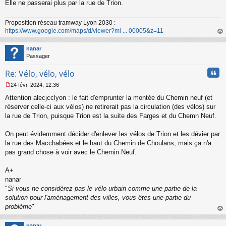
s
Elle ne passerai plus par la rue de Trion.
a
g
Proposition réseau tramway Lyon 2030 :
e
https://www.google.com/maps/d/viewer?mi ... 00005&z=11
n
o
au
n
t
nanar
l
Passager
u
Cita
Re: Vélo, vélo, vélo
24 févr. 2024, 12:36
M
Attention alecjcclyon : le fait d'emprunter la montée du Chemin neuf (et
e
s
réserver celle-ci aux vélos) ne retirerait pas la circulation (des vélos) sur
s
la rue de Trion, puisque Trion est la suite des Farges et du Chemn Neuf.
a
g
On peut évidemment décider d'enlever les vélos de Trion et les dévier par
e
la rue des Macchabées et le haut du Chemin de Choulans, mais ça n'a
n
o
pas grand chose à voir avec le Chemin Neuf.
n
l
A+
u
nanar
"
Si vous ne considérez pas le vélo urbain comme une partie de la
solution pour l'aménagement des villes, vous êtes une partie du
problème
"
au
t
nanar