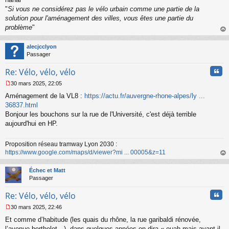
"
Si vous ne considérez pas le vélo urbain comme une partie de la
solution pour l'aménagement des villes, vous êtes une partie du
problème
"
au
t
alecjcclyon
Passager
Cita
Re: Vélo, vélo, vélo
30 mars 2025, 22:05
M
Aménagement de la VL8 :
https://actu.fr/auvergne-rhone-alpes/ly ...
e
s
36837.html
s
Bonjour les bouchons sur la rue de l'Université, c'est déjà terrible
a
aujourd'hui en HP.
g
e
n
Proposition réseau tramway Lyon 2030 :
o
https://www.google.com/maps/d/viewer?mi ... 00005&z=11
n
au
l
t
Échec et Matt
u
Passager
Cita
Re: Vélo, vélo, vélo
30 mars 2025, 22:46
M
Et comme d’habitude (les quais du rhône, la rue garibaldi rénovée,
e
s
l’avenue berthelot…), dans quelques années on dira « ouah mais avant il