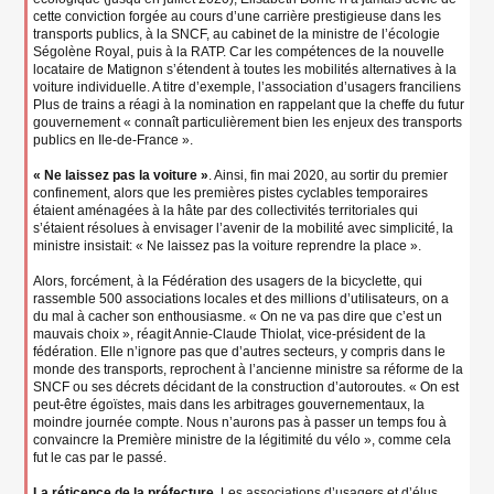
cette conviction forgée au cours d’une carrière prestigieuse dans les
transports publics, à la SNCF, au cabinet de la ministre de l’écologie
Ségolène Royal, puis à la RATP. Car les compétences de la nouvelle
locataire de Matignon s’étendent à toutes les mobilités alternatives à la
voiture individuelle. A titre d’exemple, l’association d’usagers franciliens
Plus de trains a réagi à la nomination en rappelant que la cheffe du futur
gouvernement « connaît particulièrement bien les enjeux des transports
publics en Ile-de-France ».
« Ne laissez pas la voiture »
. Ainsi, fin mai 2020, au sortir du premier
confinement, alors que les premières pistes cyclables temporaires
étaient aménagées à la hâte par des collectivités territoriales qui
s’étaient résolues à envisager l’avenir de la mobilité avec simplicité, la
ministre insistait: « Ne laissez pas la voiture reprendre la place ».
Alors, forcément, à la Fédération des usagers de la bicyclette, qui
rassemble 500 associations locales et des millions d’utilisateurs, on a
du mal à cacher son enthousiasme. « On ne va pas dire que c’est un
mauvais choix », réagit Annie-Claude Thiolat, vice-président de la
fédération. Elle n’ignore pas que d’autres secteurs, y compris dans le
monde des transports, reprochent à l’ancienne ministre sa réforme de la
SNCF ou ses décrets décidant de la construction d’autoroutes. « On est
peut-être égoïstes, mais dans les arbitrages gouvernementaux, la
moindre journée compte. Nous n’aurons pas à passer un temps fou à
convaincre la Première ministre de la légitimité du vélo », comme cela
fut le cas par le passé.
La réticence de la préfecture
. Les associations d’usagers et d’élus