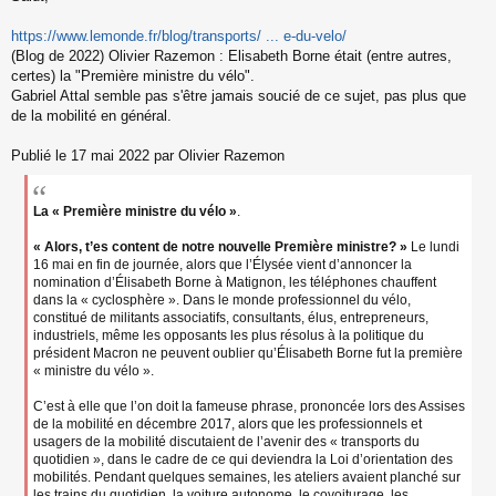
s
s
https://www.lemonde.fr/blog/transports/ ... e-du-velo/
a
(Blog de 2022) Olivier Razemon : Elisabeth Borne était (entre autres,
g
certes) la "Première ministre du vélo".
e
Gabriel Attal semble pas s'être jamais soucié de ce sujet, pas plus que
n
o
de la mobilité en général.
n
l
Publié le 17 mai 2022 par Olivier Razemon
u
La « Première ministre du vélo »
.
« Alors, t’es content de notre nouvelle Première ministre? »
Le lundi
16 mai en fin de journée, alors que l’Élysée vient d’annoncer la
nomination d’Élisabeth Borne à Matignon, les téléphones chauffent
dans la « cyclosphère ». Dans le monde professionnel du vélo,
constitué de militants associatifs, consultants, élus, entrepreneurs,
industriels, même les opposants les plus résolus à la politique du
président Macron ne peuvent oublier qu’Élisabeth Borne fut la première
« ministre du vélo ».
C’est à elle que l’on doit la fameuse phrase, prononcée lors des Assises
de la mobilité en décembre 2017, alors que les professionnels et
usagers de la mobilité discutaient de l’avenir des « transports du
quotidien », dans le cadre de ce qui deviendra la Loi d’orientation des
mobilités. Pendant quelques semaines, les ateliers avaient planché sur
les trains du quotidien, la voiture autonome, le covoiturage, les