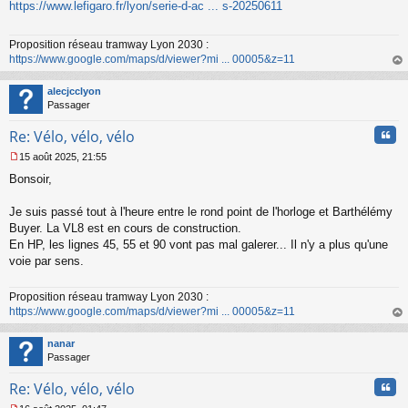
s
https://www.lefigaro.fr/lyon/serie-d-ac ... s-20250611
s
a
Proposition réseau tramway Lyon 2030 :
g
https://www.google.com/maps/d/viewer?mi ... 00005&z=11
e
n
au
o
t
alecjcclyon
n
Passager
l
u
Cita
Re: Vélo, vélo, vélo
15 août 2025, 21:55
M
Bonsoir,
e
s
s
Je suis passé tout à l'heure entre le rond point de l'horloge et Barthélémy
a
Buyer. La VL8 est en cours de construction.
g
En HP, les lignes 45, 55 et 90 vont pas mal galerer... Il n'y a plus qu'une
e
voie par sens.
n
o
n
Proposition réseau tramway Lyon 2030 :
l
https://www.google.com/maps/d/viewer?mi ... 00005&z=11
u
au
t
nanar
Passager
Cita
Re: Vélo, vélo, vélo