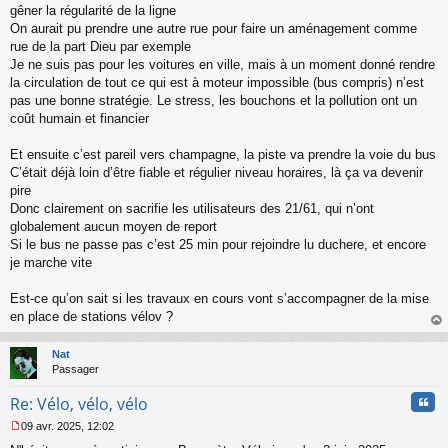
n
gêner la régularité de la ligne
l
On aurait pu prendre une autre rue pour faire un aménagement comme
u
rue de la part Dieu par exemple
Je ne suis pas pour les voitures en ville, mais à un moment donné rendre
la circulation de tout ce qui est à moteur impossible (bus compris) n’est
pas une bonne stratégie. Le stress, les bouchons et la pollution ont un
coût humain et financier
Et ensuite c’est pareil vers champagne, la piste va prendre la voie du bus
C’était déjà loin d’être fiable et régulier niveau horaires, là ça va devenir
pire
Donc clairement on sacrifie les utilisateurs des 21/61, qui n’ont
globalement aucun moyen de report
Si le bus ne passe pas c’est 25 min pour rejoindre lu duchere, et encore
je marche vite
Est-ce qu’on sait si les travaux en cours vont s’accompagner de la mise
en place de stations vélov ?
au
t
Nat
Passager
Cita
Re: Vélo, vélo, vélo
09 avr. 2025, 12:02
M