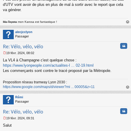
d'UTV vont avoir de plus en plus de mal à sortir avec le report que cela
va générer.
Ma Toyota
mon Karosa est fantastique !
au
t
alecjcclyon
Passager
Cita
Re: Vélo, vélo, vélo
19 févr. 2024, 08:02
M
La VL4 à Champagne c'est quelque chose :
e
s
https://www.lyonpeople.com/actualites-l ... 02-19.html
s
Les commerçants sont contre le tracé proposé par la Métropole.
a
g
Proposition réseau tramway Lyon 2030 :
e
https://www.google.com/maps/d/viewer?mi ... 00005&z=11
n
o
au
n
t
Rémi
l
Passager
u
Cita
Re: Vélo, vélo, vélo
19 févr. 2024, 09:31
M
Salut
e
s