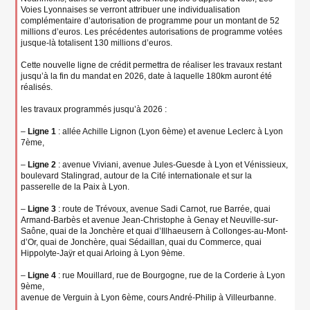
Voies Lyonnaises se verront attribuer une individualisation
complémentaire d’autorisation de programme pour un montant de 52
millions d’euros. Les précédentes autorisations de programme votées
jusque-là totalisent 130 millions d’euros.
Cette nouvelle ligne de crédit permettra de réaliser les travaux restant
jusqu’à la fin du mandat en 2026, date à laquelle 180km auront été
réalisés.
les travaux programmés jusqu’à 2026 :
–
Ligne 1
: allée Achille Lignon (Lyon 6ème) et avenue Leclerc à Lyon
7ème,
–
Ligne 2
: avenue Viviani, avenue Jules-Guesde à Lyon et Vénissieux,
boulevard Stalingrad, autour de la Cité internationale et sur la
passerelle de la Paix à Lyon.
–
Ligne 3
: route de Trévoux, avenue Sadi Carnot, rue Barrée, quai
Armand-Barbès et avenue Jean-Christophe à Genay et Neuville-sur-
Saône, quai de la Jonchère et quai d’Illhaeusern à Collonges-au-Mont-
d’Or, quai de Jonchère, quai Sédaillan, quai du Commerce, quai
Hippolyte-Jaÿr et quai Arloing à Lyon 9ème.
–
Ligne 4
: rue Mouillard, rue de Bourgogne, rue de la Corderie à Lyon
9ème,
avenue de Verguin à Lyon 6ème, cours André-Philip à Villeurbanne.