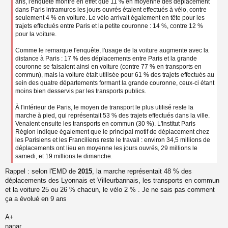
u
ans, l'enquête montre en effet que 11 % en moyenne des déplacement
dans Paris intramuros les jours ouvrés étaient effectués à vélo, contre
seulement 4 % en voiture. Le vélo arrivait également en tête pour les
trajets effectués entre Paris et la petite couronne : 14 %, contre 12 %
pour la voiture.
Comme le remarque l'enquête, l'usage de la voiture augmente avec la
distance à Paris : 17 % des déplacements entre Paris et la grande
couronne se faisaient ainsi en voiture (contre 77 % en transports en
commun), mais la voiture était utilisée pour 61 % des trajets effectués au
sein des quatre départements formant la grande couronne, ceux-ci étant
moins bien desservis par les transports publics.
À l'intérieur de Paris, le moyen de transport le plus utilisé reste la
marche à pied, qui représentait 53 % des trajets effectués dans la ville.
Venaient ensuite les transports en commun (30 %). L'Institut Paris
Région indique également que le principal motif de déplacement chez
les Parisiens et les Franciliens reste le travail : environ 34,5 millions de
déplacements ont lieu en moyenne les jours ouvrés, 29 millions le
samedi, et 19 millions le dimanche.
Rappel : selon l'EMD de
2015
, la marche représentait 48 % des
déplacements des Lyonnais et Villeurbannais, les transports en commun
et la voiture 25 ou 26 % chacun, le vélo 2 % . Je ne sais pas comment
ça a évolué en 9 ans
A+
nanar