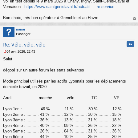
Voi en test depuis le 9 mars 2026 à Charly, Irigny, Saint-Genis-Laval et
e
s
Vernaison :
https://www.saintgenislaval.fr/actualit ... re-service
s
a
Bon choix, très bon opérateur à Grenoble et au Havre.
g
au
e
t
n
nanar
o
Passager
n
Cita
l
Re: Vélo, vélo, vélo
u
04 avr. 2026, 22:43
M
Salut
e
s
s
dégoté sur un autre forum les stats suivantes
a
g
Mode principal utilisés par les actifs Lyonnais pour les déplacements
e
domicile travail, en 2020
n
o
n
Arrdt : ......... ........ marche .......... vélo ............ TC ............ VP
l
u
Lyon 1er : ............. 46 % .......... 11 % .......... 30 % .......... 12 %
Lyon 2ème : .......... 41 % .......... 12 % .......... 30 % .......... 15 %
Lyon 3ème : .......... 36 % .......... 13 % .......... 31 % .......... 18 %
Lyon 4ème : .......... 40 % .......... 09 % .......... 26 % .......... 22 %
Lyon 5ème : .......... 26 % .......... 04 % .......... 31 % .......... 36 %
Lyon 6ème : .......... 44 % .......... 10 % .......... 25 % .......... 20 %