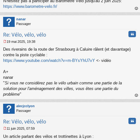
N'hésitez pas à participer au Baromètre Vélo jusqu'au 2 juin 2025:
e
s
https://www.barometre-velo.fr/
s
au
a
t
nanar
g
Passager
e
n
Cita
Re: Vélo, vélo, vélo
o
n
19 mai 2025, 19:38
l
M
u
Des riverains de la route der Strasbourg à Caluire râlent (et davantage)
e
s
contre la piste cyclable :
s
https://www.youtube.com/watch?v=m-BYsYhU7vY
<- vidéo
a
g
A+
e
nanar
n
o
"
Si vous ne considérez pas le vélo urbain comme une partie de la
n
solution pour l'aménagement des villes, vous êtes une partie du
l
problème
"
u
au
t
alecjcclyon
Passager
Cita
Re: Vélo, vélo, vélo
11 juin 2025, 07:59
M
Un article parlant des vélos et trottinettes à Lyon :
e