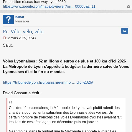
Proposition réseau tramway Lyon 2030 :
g
https://www.google.com/maps/d/viewer?mi ... 00005&z=11
e
n
au
o
t
nanar
n
Passager
l
u
Cita
Re: Vélo, vélo, vélo
12 mars 2025, 09:43
M
Salut,
e
s
s
a
Voies Lyonnaises : 52 millions d’euros de plus et 180 km d’ici 2026
g
La Métropole de Lyon s'apprête à budgéter la dernière salve de Voies
e
Lyonnaises d'ici la fin du mandat.
n
o
n
https://tribunedelyon.fr/urbanisme-immo ... dici-2026/
l
u
David Gossart a écrit :
Ces dernières semaines, la Métropole de Lyon avait plutôt ralenti des
chantiers pour éviter la saturation des Lyonnais et des voiries. Un
certain nombre de tronçons des Voies Lyonnaises cyclistes avaient fait
les frais de ces décalages, en décembre puis en janvier.
Néanmoins, dans le budget que la Métropole s’apprête à voter, Les