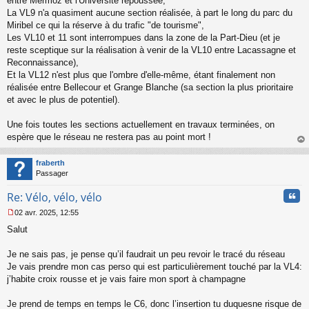
entre Mermoz et l'Université repoussée,
La VL9 n'a quasiment aucune section réalisée, à part le long du parc du
Miribel ce qui la réserve à du trafic "de tourisme",
Les VL10 et 11 sont interrompues dans la zone de la Part-Dieu (et je
reste sceptique sur la réalisation à venir de la VL10 entre Lacassagne et
Reconnaissance),
Et la VL12 n'est plus que l'ombre d'elle-même, étant finalement non
réalisée entre Bellecour et Grange Blanche (sa section la plus prioritaire
et avec le plus de potentiel).
Une fois toutes les sections actuellement en travaux terminées, on
espère que le réseau ne restera pas au point mort !
au
t
fraberth
Passager
Cita
Re: Vélo, vélo, vélo
02 avr. 2025, 12:55
M
Salut
e
s
s
Je ne sais pas, je pense qu’il faudrait un peu revoir le tracé du réseau
a
Je vais prendre mon cas perso qui est particulièrement touché par la VL4:
g
j’habite croix rousse et je vais faire mon sport à champagne
e
n
o
Je prend de temps en temps le C6, donc l’insertion tu duquesne risque de