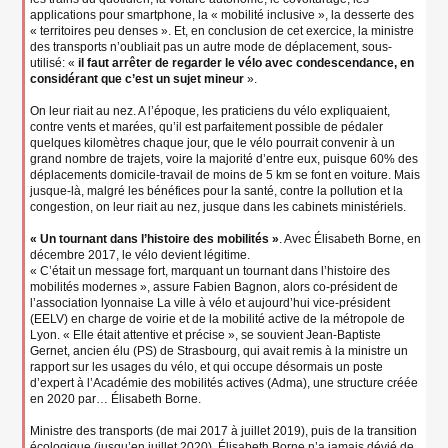
applications pour smartphone, la « mobilité inclusive », la desserte des
« territoires peu denses ». Et, en conclusion de cet exercice, la ministre
des transports n’oubliait pas un autre mode de déplacement, sous-
utilisé: «
il faut arrêter de regarder le vélo avec condescendance, en
considérant que c’est un sujet mineur
».
On leur riait au nez. A l’époque, les praticiens du vélo expliquaient,
contre vents et marées, qu’il est parfaitement possible de pédaler
quelques kilomètres chaque jour, que le vélo pourrait convenir à un
grand nombre de trajets, voire la majorité d’entre eux, puisque 60% des
déplacements domicile-travail de moins de 5 km se font en voiture. Mais
jusque-là, malgré les bénéfices pour la santé, contre la pollution et la
congestion, on leur riait au nez, jusque dans les cabinets ministériels.
« Un tournant dans l’histoire des mobilités »
. Avec Élisabeth Borne, en
décembre 2017, le vélo devient légitime.
« C’était un message fort, marquant un tournant dans l’histoire des
mobilités modernes », assure Fabien Bagnon, alors co-président de
l’association lyonnaise La ville à vélo et aujourd’hui vice-président
(EELV) en charge de voirie et de la mobilité active de la métropole de
Lyon. « Elle était attentive et précise », se souvient Jean-Baptiste
Gernet, ancien élu (PS) de Strasbourg, qui avait remis à la ministre un
rapport sur les usages du vélo, et qui occupe désormais un poste
d’expert à l’Académie des mobilités actives (Adma), une structure créée
en 2020 par… Élisabeth Borne.
Ministre des transports (de mai 2017 à juillet 2019), puis de la transition
écologique (jusqu’en juillet 2020), Élisabeth Borne n’a jamais dévié de