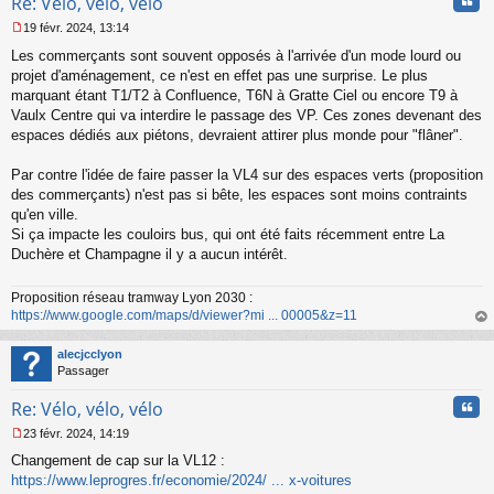
Cita
Re: Vélo, vélo, vélo
19 févr. 2024, 13:14
M
Les commerçants sont souvent opposés à l'arrivée d'un mode lourd ou
e
s
projet d'aménagement, ce n'est en effet pas une surprise. Le plus
s
marquant étant T1/T2 à Confluence, T6N à Gratte Ciel ou encore T9 à
a
Vaulx Centre qui va interdire le passage des VP. Ces zones devenant des
g
espaces dédiés aux piétons, devraient attirer plus monde pour "flâner".
e
n
o
Par contre l'idée de faire passer la VL4 sur des espaces verts (proposition
n
des commerçants) n'est pas si bête, les espaces sont moins contraints
l
qu'en ville.
u
Si ça impacte les couloirs bus, qui ont été faits récemment entre La
Duchère et Champagne il y a aucun intérêt.
Proposition réseau tramway Lyon 2030 :
https://www.google.com/maps/d/viewer?mi ... 00005&z=11
au
t
alecjcclyon
Passager
Cita
Re: Vélo, vélo, vélo
23 févr. 2024, 14:19
M
Changement de cap sur la VL12 :
e
s
https://www.leprogres.fr/economie/2024/ ... x-voitures