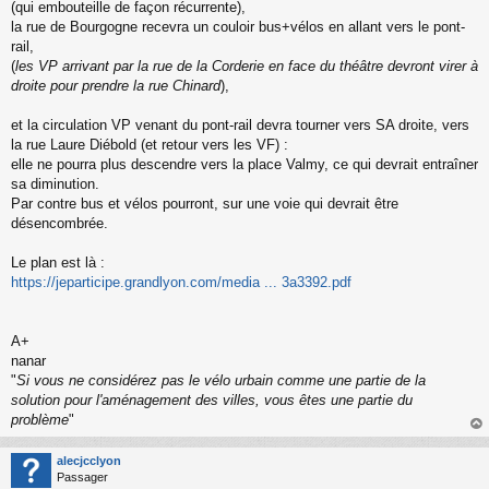
(qui embouteille de façon récurrente),
u
la rue de Bourgogne recevra un couloir bus+vélos en allant vers le pont-
rail,
(
les VP arrivant par la rue de la Corderie en face du théâtre devront virer à
droite pour prendre la rue Chinard
),
et la circulation VP venant du pont-rail devra tourner vers SA droite, vers
la rue Laure Diébold (et retour vers les VF) :
elle ne pourra plus descendre vers la place Valmy, ce qui devrait entraîner
sa diminution.
Par contre bus et vélos pourront, sur une voie qui devrait être
désencombrée.
Le plan est là :
https://jeparticipe.grandlyon.com/media ... 3a3392.pdf
A+
nanar
"
Si vous ne considérez pas le vélo urbain comme une partie de la
solution pour l'aménagement des villes, vous êtes une partie du
problème
"
au
t
alecjcclyon
Passager