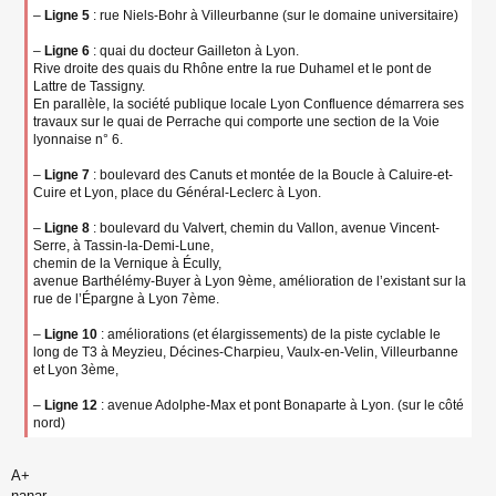
–
Ligne 5
: rue Niels-Bohr à Villeurbanne (sur le domaine universitaire)
–
Ligne 6
: quai du docteur Gailleton à Lyon.
Rive droite des quais du Rhône entre la rue Duhamel et le pont de
Lattre de Tassigny.
En parallèle, la société publique locale Lyon Confluence démarrera ses
travaux sur le quai de Perrache qui comporte une section de la Voie
lyonnaise n° 6.
–
Ligne 7
: boulevard des Canuts et montée de la Boucle à Caluire-et-
Cuire et Lyon, place du Général-Leclerc à Lyon.
–
Ligne 8
: boulevard du Valvert, chemin du Vallon, avenue Vincent-
Serre, à Tassin-la-Demi-Lune,
chemin de la Vernique à Écully,
avenue Barthélémy-Buyer à Lyon 9ème, amélioration de l’existant sur la
rue de l’Épargne à Lyon 7ème.
–
Ligne 10
: améliorations (et élargissements) de la piste cyclable le
long de T3 à Meyzieu, Décines-Charpieu, Vaulx-en-Velin, Villeurbanne
et Lyon 3ème,
–
Ligne 12
: avenue Adolphe-Max et pont Bonaparte à Lyon. (sur le côté
nord)
A+
nanar