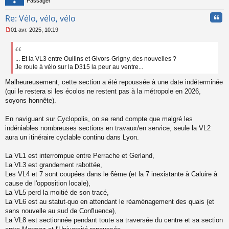
Passager
l
u
Cita
Re: Vélo, vélo, vélo
01 avr. 2025, 10:19
M
e
s
s
... Et la VL3 entre Oullins et Givors-Grigny, des nouvelles ?
a
Je roule à vélo sur la D315 la peur au ventre...
g
e
Malheureusement, cette section a été repoussée à une date indéterminée
n
(qui le restera si les écolos ne restent pas à la métropole en 2026,
o
soyons honnête).
n
l
En naviguant sur Cyclopolis, on se rend compte que malgré les
u
indéniables nombreuses sections en travaux/en service, seule la VL2
aura un itinéraire cyclable continu dans Lyon.
La VL1 est interrompue entre Perrache et Gerland,
La VL3 est grandement rabottée,
Les VL4 et 7 sont coupées dans le 6ème (et la 7 inexistante à Caluire à
cause de l'opposition locale),
La VL5 perd la moitié de son tracé,
La VL6 est au statut-quo en attendant le réaménagement des quais (et
sans nouvelle au sud de Confluence),
La VL8 est sectionnée pendant toute sa traversée du centre et sa section