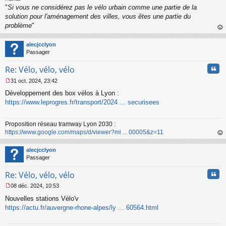
"
Si vous ne considérez pas le vélo urbain comme une partie de la
solution pour l'aménagement des villes, vous êtes une partie du
problème
"
au
t
alecjcclyon
Passager
Cita
Re: Vélo, vélo, vélo
31 oct. 2024, 23:42
M
Développement des box vélos à Lyon :
e
s
https://www.leprogres.fr/transport/2024 ... securisees
s
a
Proposition réseau tramway Lyon 2030 :
g
https://www.google.com/maps/d/viewer?mi ... 00005&z=11
e
n
au
o
t
alecjcclyon
n
Passager
l
u
Cita
Re: Vélo, vélo, vélo
08 déc. 2024, 10:53
M
Nouvelles stations Vélo'v
e
s
https://actu.fr/auvergne-rhone-alpes/ly ... 60564.html
s
a