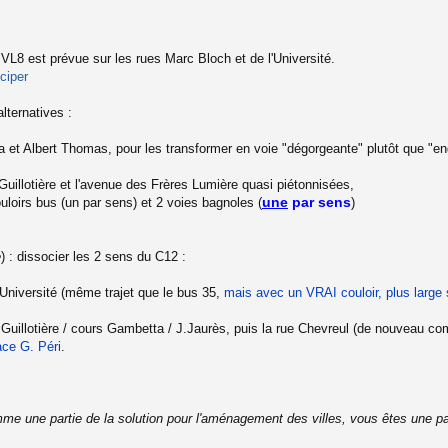
VL8 est prévue sur les rues Marc Bloch et de l'Université.
iciper
lternatives :
a et Albert Thomas, pour les transformer en voie "dégorgeante" plutôt que "en
 Guillotière et l'avenue des Frères Lumière quasi piétonnisées,
une
par sens
loirs bus (un par sens) et 2 voies bagnoles (
)
e
) : dissocier les 2 sens du C12 :
 l'Université (même trajet que le bus 35,
mais avec un VRAI couloir, plus large su
 Guillotière / cours Gambetta / J.Jaurès, puis la rue Chevreul (de nouveau c
ace G. Péri
.
me une partie de la solution pour l'aménagement des villes, vous êtes une p