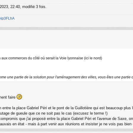
023, 22:40, modifié 3 fois.
1jNp3FLhA
ns aux commerces du côté où serait la Voie lyonnaise (ici le nord)
mme une partie de la solution pour l'aménagement des villes, vous êtes une partie
ment faire
on entre la place Gabriel Péri et le pont de la Guillotière qui est beaucoup plus
outage de gueule que ce ne soit pas le cas (excusez le terme !)
le compromis que j'ai proposé entre la place Gabriel Péri et l'avenue de Saxe, 
 mauvais en état - mais à part venir aux réunions et insister je ne vois pas 