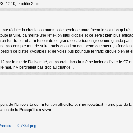
3, 12:19, modifié 2 fois.
mpte réduire la circulation automobile serait de toute façon la solution qui rés
de toute la ville, ça mérite une réflexion plus globale et ce serait bien plus e
un fort trafic, et à l'intérieur de ce grand cercle (qui englobe une grande partie
rend pas compte tout de suite, mais quand on comprend comment ça fonctionne 
esoin de pistes cyclables et de voies bus pour que le trafic circule bien et e
 C12 par la rue de l'Université, on pourrait dans la même logique dévier le C7 
dre mal, n'y perdraient pas trop au change...
nt de l'Université est l'intention officielle, et il ne repartirait même pas de l
pation de la
Presqu'Ile à vivre
m/media ... 9f735d.png