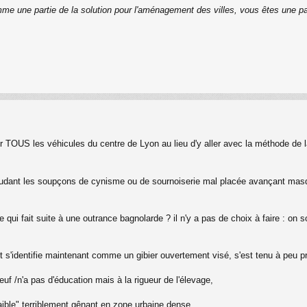
me une partie de la solution pour l'aménagement des villes, vous êtes une p
ir TOUS les véhicules du centre de Lyon au lieu d'y aller avec la méthode de 
 éludant les soupçons de cynisme ou de sournoiserie mal placée avançant masq
te qui fait suite à une outrance bagnolarde ? il n'y a pas de choix à faire : on
t s'identifie maintenant comme un gibier ouvertement visé, s'est tenu à peu p
euf /n'a pas d'éducation mais à la rigueur de l'élevage,
ible" terriblement gênant en zone urbaine dense,