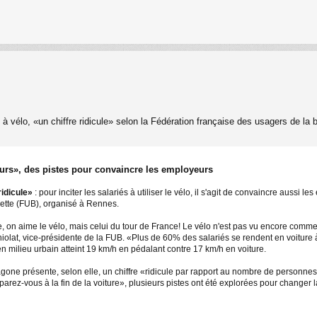
l à vélo, «un chiffre ridicule» selon la Fédération française des usagers de la 
urs», des pistes pour convaincre les employeurs
ridicule»
: pour inciter les salariés à utiliser le vélo, il s'agit de convaincre aussi
lette (FUB), organisé à Rennes.
e, on aime le vélo, mais celui du tour de France! Le vélo n'est pas vu encore comm
hiolat, vice-présidente de la FUB. «Plus de 60% des salariés se rendent en voiture 
en milieu urbain atteint 19 km/h en pédalant contre 17 km/h en voiture.
agone présente, selon elle, un chiffre «ridicule par rapport au nombre de personnes 
arez-vous à la fin de la voiture», plusieurs pistes ont été explorées pour changer l