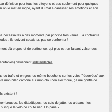
 (par définition pour tous les citoyens et pas suelement pour quelques
 si on le met en rogne, ayant du mal à canaliser ses émotions et son
ages nécessaires à des moments par principe très variés. La contrainte
odes ; ils doivent coexister, pas se confronter !
ment d'à propos et de pertinence, qui plus est en faisant valser des
iscutables) deviennent
indéfendables
.
as du trafic et en gros les même bouchons sur les voies "réservées" aux
ore mon bilan carbone sur mon clou non électrique, ça me gonfle de
s existent !
ombreuses, les diabétiques, les culs de jatte, les artisans, les
 puisque le vélo ne coûte rien. On parie ?