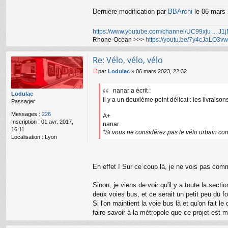
Dernière modification par
BBArchi
le 06 mars 2
https://www.youtube.com/channel/UC99xju ... J
Rhone-Océan >>>
https://youtu.be/7y4cJaLO3vw
Re: Vélo, vélo, vélo
par
Lodulac
»
06 mars 2023, 22:32
M
e
nanar a écrit :
s
Lodulac
Il y a un deuxième point délicat : les livraiso
s
Passager
a
Messages :
226
g
A+
Inscription :
01 avr. 2017,
e
nanar
16:11
n
"
Si vous ne considérez pas le vélo urbain co
Localisation :
Lyon
o
n
l
u
En effet ! Sur ce coup là, je ne vois pas com
Sinon, je viens de voir qu'il y a toute la secti
deux voies bus, et ce serait un petit peu du f
Si l'on maintient la voie bus là et qu'on fait 
faire savoir à la métropole que ce projet est