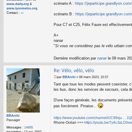
l
scénario A :
https://jeparticipe.grandlyon.com
www.darly.org
&
u
www.lyonmetro.org
Contact :
scénario B :
https://jeparticipe.grandlyon.co
o
nt
Pour C7 et C25, Félix Faure est effectivement
ac
te
A+
r
n
nanar
a
"
Si vous ne considérez pas le vélo urbain com
n
ar
Dernière modification par
nanar
le 09 mars 202
Re: Vélo, vélo, vélo
par
BBArchi
»
08 mars 2023, 15:57
M
Tant que tous les modes peuvent coexister, c'e
e
s
les bus, donc les services de secours, cela d
s
a
D'une façon générale, les documents présentés
g
pas forcément. Pinaise...
e
n
o
BBArchi
https://www.youtube.com/channel/UC99xju ... J
n
Passager
Rhone-Océan >>>
https://youtu.be/7y4cJaLO3vw
l
Messages :
14685
u
Inscription :
13 avr. 2007,