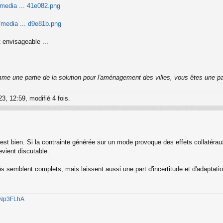
/media ... 41e082.png
m/media ... d9e81b.png
 envisageable ...
me une partie de la solution pour l'aménagement des villes, vous êtes une p
3, 12:59, modifié 4 fois.
st bien. Si la contrainte générée sur un mode provoque des effets collatéraux 
evient discutable.
 semblent complets, mais laissent aussi une part d'incertitude et d'adaptation
1jNp3FLhA