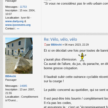
Passager
g
"
Si vous ne considérez pas le vélo urbain com
e
Messages :
11753
n
Inscription :
15 nov. 2004,
o
10:07
n
Localisation :
lyon 6è -
l
www.darly.org
&
u
www.lyonmetro.org
Contact :
o
nt
Re: Vélo, vélo, vélo
ac
te
par
BBArchi
»
06 mars 2023, 22:29
r
M
Et si on décidait une fois pour toutes de bann
n
e
a
s
n
s
y'aurait plus d'émission.
ar
a
Ca aurait de l'allure, du jus, du panache, en
g
bonne grosse crispation.
e
n
o
BBArchi
Il faudrait subir cette outrance cyclable récen
n
Passager
sur la courge !
l
Messages :
14685
u
Inscription :
13 avr. 2007,
Le public concerné au quotidien, qui se sent e
21:55
Localisation :
Complètement
Il est peut-être très bourrin / complètement bo
à l'Ouest...
Il n'a pas les codes,
et assumons le : c'est un "économiquement fa