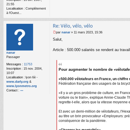
21:55
Localisation :
Complètement
à l'Ouest...
Re: Vélo, vélo, vélo
par
nanar
»
11 mars 2023, 15:36
M
Salut,
e
s
s
Article : 500.000 salariés se rendent au travai
nanar
a
Passager
g
e
Messages :
11753
n
Inscription :
15 nov. 2004,
Pour augmenter le nombre de «vélotafe
o
10:07
n
Localisation :
lyon 6è -
«500.000 vélotafeurs en France, un chiffre 
l
www.darly.org
&
u
Fédération française des usagers de la bicyc
www.lyonmetro.org
Contact :
«Il y a un gros problème de culture, en Franc
o
voiture ou le train», explique Annie-Claude T
nt
regrette-t-elle, alors que la vitesse moyenne 
ac
te
Et avec un demi-million de vélotafeurs, l'Hex
r
au titre un brin provocateur «Employeurs: prép
n
conséquence de la pandémie.
a
n