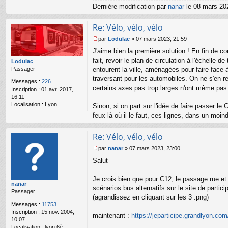
Dernière modification par
nanar
le 08 mars 202
Re: Vélo, vélo, vélo
par
Lodulac
»
07 mars 2023, 21:59
M
J'aime bien la première solution ! En fin de co
e
s
fait, revoir le plan de circulation à l'échelle 
Lodulac
s
Passager
entourent la ville, aménagées pour faire face à 
a
traversant pour les automobiles. On ne s'en 
Messages :
226
g
certains axes pas trop larges n'ont même pas b
Inscription :
01 avr. 2017,
e
16:11
n
Localisation :
Lyon
o
Sinon, si on part sur l'idée de faire passer le
n
feux là où il le faut, ces lignes, dans un moin
l
u
Re: Vélo, vélo, vélo
par
nanar
»
07 mars 2023, 23:00
M
Salut
e
s
s
Je crois bien que pour C12, le passage rue et po
nanar
a
scénarios bus alternatifs sur le site de partici
Passager
g
(agrandissez en cliquant sur les 3 .png)
e
Messages :
11753
n
Inscription :
15 nov. 2004,
o
maintenant :
https://jeparticipe.grandlyon.co
10:07
n
Localisation :
lyon 6è -