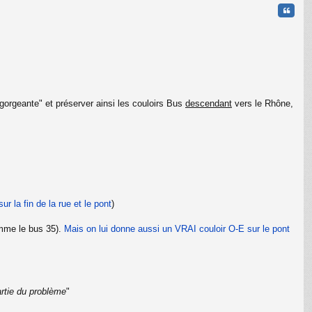
t
Citati
gorgeante" et préserver ainsi les couloirs Bus
descendant
vers le Rhône,
C
r la fin de la rue et le pont
)
omme le bus 35).
Mais on lui donne aussi un VRAI couloir O-E sur le pont
artie du problème
"