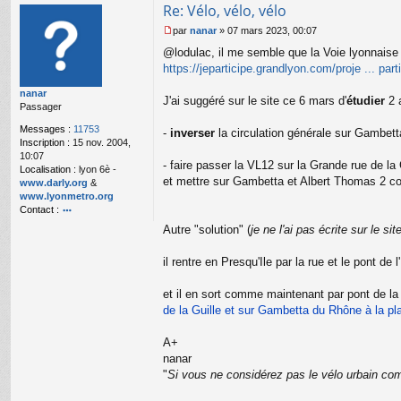
Re: Vélo, vélo, vélo
par
nanar
»
07 mars 2023, 00:07
M
@lodulac, il me semble que la Voie lyonnaise 
e
s
https://jeparticipe.grandlyon.com/proje ... part
s
nanar
a
J'ai suggéré sur le site ce 6 mars d'
étudier
2 a
Passager
g
e
Messages :
11753
-
inverser
la circulation générale sur Gambett
n
Inscription :
15 nov. 2004,
o
10:07
n
- faire passer la VL12 sur la Grande rue de la
Localisation :
lyon 6è -
l
et mettre sur Gambetta et Albert Thomas 2 cou
www.darly.org
&
u
www.lyonmetro.org
Contact :
o
Autre "solution" (
je ne l'ai pas écrite sur le sit
nt
ac
il rentre en Presqu'Ile par la rue et le pont de
te
r
n
et il en sort comme maintenant par pont de la
a
de la Guille et sur Gambetta du Rhône à la pl
n
ar
A+
nanar
"
Si vous ne considérez pas le vélo urbain com