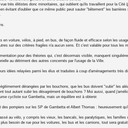
e très élitistes donc minoritaires, qui oublient qu'ils travaillent pour la Cité
s en évitant d'oublier que ce même public peut sauter "bêtement" les barrières
.
ns.
ets en voiture, vélos, à pied, en bus, de façon fluide et efficace selon les us
tres sur des critères fragiles n'a aucun sens. Et c'est valable pour tous les m
mentation pour des théories qui, c'est désormais visible, manquent singulière
rielle au détriment des autres concernés par l'usage de la Ville.
urs idées relayées parmi les élus et traduites à coup d'aménagements très d
légitimement dérangées par les bouchons, que les bus doivent "subir" les alé
ent tout autant subir les désagrément de bouchons ? Moi aussi, quand j'améli
se cycliste sur Gambetta, mais un équilibre est à obtenir.
t des pompiers sur les SP de Gambetta et Albert Thomas : heureusement qu'il
ssé au vélo, y compris les vieux, les bancals, les paralytiques, les familles n
us besoin de rue pour les voitures, les bus et les camions, tout sera gratuit