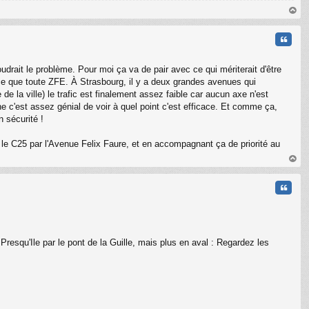
au
t
Citati
oudrait le problème. Pour moi ça va de pair avec ce qui mériterait d'être
fficace que toute ZFE. À Strasbourg, il y a deux grandes avenues qui
 de la ville) le trafic est finalement assez faible car aucun axe n'est
c'est assez génial de voir à quel point c'est efficace. Et comme ça,
n sécurité !
et le C25 par l'Avenue Felix Faure, et en accompagnant ça de priorité au
au
t
Citati
a Presqu'Ile par le pont de la Guille, mais plus en aval : Regardez les