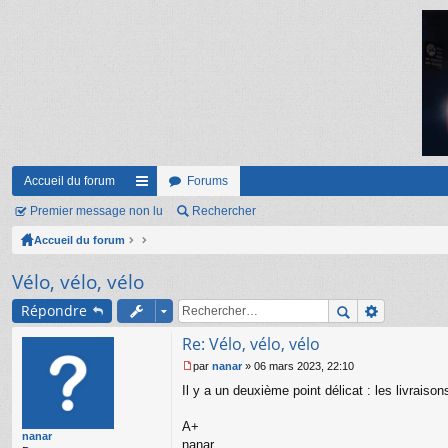
Accueil du forum
Forums
Premier message non lu
ac
Rechercher
Accueil du forum
co
ur
Vélo, vélo, vélo
ci
Répondre
s
Re: Vélo, vélo, vélo
par
nanar
»
06 mars 2023, 22:10
M
Il y a un deuxième point délicat : les livraiso
e
s
s
A+
nanar
a
nanar