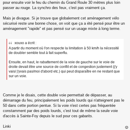
pour ensuite voir le feu du chemin du Grand Roule 30 mètres plus loin
passer au rouge. La synchro des feux, c'est pas vraiment ça.
Mais je divague. Si je trouve que globalement cet aménagement vélo
sécurisé reste une bonne chose, on voit que ça a été pensé pour être un
aménagement "rapide" et pas pensé sur un usage mixte à long terme.
xouxo a écrit :
A partir du moment où l'on respecte la limitation à 50 km/h la nécessité
de doubler semble tout à fait superflu.
Ensuite, en haut, le rabattement de la voie de gauche sur le voie de
droite devait être une source de conflit et de congestion justement (j'y
vais/ j'yvais pas/moi d'abord etc.) qui peut disparaître en ne restant que
sur un voie.
Comme je le disais, cette double voie permettait de dépasser, au
démarrage du feu, principalement les poids lourds qui n'atteignent pas le
50 dans cette portion pentue. Si la voie n'est certes pas fréquentée
constamment par des poids lourds, c'est tout de même la seule voie
d'accès à Sainte-Foy depuis le sud pour ces gabarits.
Linki