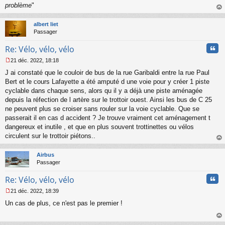
problème
"
au
t
albert liet
Passager
Cita
Re: Vélo, vélo, vélo
21 déc. 2022, 18:18
M
J ai constaté que le couloir de bus de la rue Garibaldi entre la rue Paul
e
s
Bert et le cours Lafayette a été amputé d une voie pour y créer 1 piste
s
cyclable dans chaque sens, alors qu il y a déjà une piste aménagée
a
depuis la réfection de l artère sur le trottoir ouest. Ainsi les bus de C 25
g
ne peuvent plus se croiser sans rouler sur la voie cyclable. Que se
e
passerait il en cas d accident ? Je trouve vraiment cet aménagement t
n
o
dangereux et inutile , et que en plus souvent trottinettes ou vélos
n
circulent sur le trottoir piétons..
l
au
u
t
Airbus
Passager
Cita
Re: Vélo, vélo, vélo
21 déc. 2022, 18:39
M
Un cas de plus, ce n'est pas le premier !
e
s
s
au