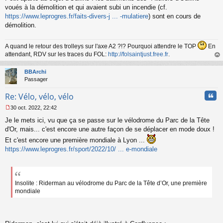
s
voués à la démolition et qui avaient subi un incendie (cf.
s
https://www.leprogres.fr/faits-divers-j ... -mulatiere
) sont en cours de
a
démolition.
g
e
n
A quand le retour des trolleys sur l'axe A2 ?!? Pourquoi attendre le TOP
En
o
attendant, RDV sur les traces du FOL:
http://folsaintjust.free.fr
.
n
au
l
t
BBArchi
u
Passager
Cita
Re: Vélo, vélo, vélo
30 oct. 2022, 22:42
M
Je le mets ici, vu que ça se passe sur le vélodrome du Parc de la Tête
e
s
d'Or, mais... c'est encore une autre façon de se déplacer en mode doux !
s
Et c'est encore une première mondiale à Lyon ...
a
https://www.leprogres.fr/sport/2022/10/ ... e-mondiale
g
e
n
o
n
Insolite : Riderman au vélodrome du Parc de la Tête d’Or, une première
l
mondiale
u