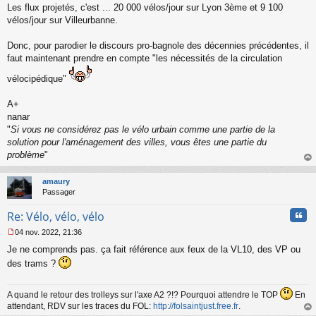
Les flux projetés, c'est ... 20 000 vélos/jour sur Lyon 3ème et 9 100
vélos/jour sur Villeurbanne.
Donc, pour parodier le discours pro-bagnole des décennies précédentes, il
faut maintenant prendre en compte "les nécessités de la circulation
vélocipédique"
A+
nanar
"
Si vous ne considérez pas le vélo urbain comme une partie de la
solution pour l'aménagement des villes, vous êtes une partie du
problème
"
au
t
amaury
Passager
Cita
Re: Vélo, vélo, vélo
04 nov. 2022, 21:36
M
Je ne comprends pas. ça fait référence aux feux de la VL10, des VP ou
e
s
des trams ?
s
a
g
A quand le retour des trolleys sur l'axe A2 ?!? Pourquoi attendre le TOP
En
e
attendant, RDV sur les traces du FOL:
http://folsaintjust.free.fr
.
n