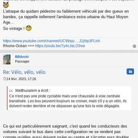
L'attaque du quidam pédestre ou faiblement véhiculé par des gueux en
bandes, ça rappelle
tellement
l'ambiance extra urbaine du Haut Moyen
Age...
So vintage !
https://www.youtube.com/channel/UC99xju ... J1jNp3FLhA
Rhone-Océan >>>
https://youtu.be/7y4cJaLO3vw
au
t
BBArchi
Passager
Cita
Re: Vélo, vélo, vélo
14 févr. 2023, 17:26
M
e
Matthusalem a écrit :
s
Ce n'est pas une piste cyclable mais une chaussée à voie centrale
s
a
banalisée. Les bus peuvent toujours se croiser, mais s'il y a un vélo, ils
g
doivent rester derrière et ne dépasser qu'une fois la voie dégagée.
e
n
o
n
Ce qui est particulièrement saignant, c'est quand les conducteurs des
l
voitures suivant le bus dans cette configuration ne se rendent pas
u
compte qu'elles aussi doivent rouler au centre et s'écarter pour doubler