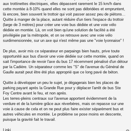
aux trottinettes électriques, elles dépassent rarement le 15 km/h dans
cette montée à 8-10% quand elles ne sont pas débridées et empruntent,
là encore, bien souvent le trottoir qui voit passer assez peu de piétons...
Quitte à manger de la place, autant réduire d'un tiers l'espace du trottoir
(large de 3 mètres) pour créer une voie bus dédiée et une voie vélo
dédiée en montée. Là, on voit bien qu'une solution de facilité a été
privilégiée par la métropole, et on se retrouve avec une voie vélo
surdimensionnée, sur un axe qui n'est même pas une "voie lyonnaise" !
De plus, avoir mis ce séparateur en parpaings bien hauts, prive toute
opportunité aux bus d'avoir une voie dédiée sur cette montée, quand on
sait l'importance de revoir l'axe du bus 17 récemment pénalisé d'un détour
par la Cadière. Un séparateur comme les "S" de l'avenue du Général de
Gaulle aurait peut être été plus approprié que ce long pavé de béton.
Quitte à développer un peu le sujet, je dégagerais bien les places de
parking payant après la Grande Rue pour y déplacer l'arrêt de bus Ste
Foy Centre avant le feu, et non après.
Les terres-pleins centraux sur l'avenue apportent évidemment de la
verdure et de la lumière grâce aux réverbères, mais on repasse sur une
voie à cause de cela et on ne peut plus faire exister séparément bus et
autres véhicules en montée. Le problème se pose moins en descente,
puisque la gravité fait le travail.
Linki