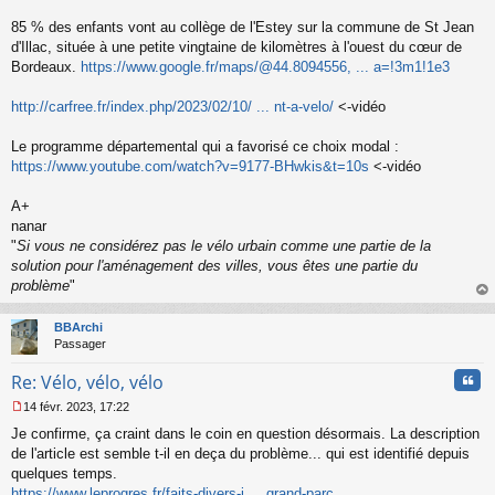
s
s
85 % des enfants vont au collège de l'Estey sur la commune de St Jean
a
d'Illac, située à une petite vingtaine de kilomètres à l'ouest du cœur de
g
Bordeaux.
https://www.google.fr/maps/@44.8094556, ... a=!3m1!1e3
e
n
o
http://carfree.fr/index.php/2023/02/10/ ... nt-a-velo/
<-vidéo
n
l
Le programme départemental qui a favorisé ce choix modal :
u
https://www.youtube.com/watch?v=9177-BHwkis&t=10s
<-vidéo
A+
nanar
"
Si vous ne considérez pas le vélo urbain comme une partie de la
solution pour l'aménagement des villes, vous êtes une partie du
problème
"
au
t
BBArchi
Passager
Cita
Re: Vélo, vélo, vélo
14 févr. 2023, 17:22
M
Je confirme, ça craint dans le coin en question désormais. La description
e
s
de l'article est semble t-il en deça du problème... qui est identifié depuis
s
quelques temps.
a
https://www.leprogres.fr/faits-divers-j ... grand-parc