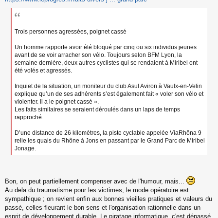
g
e
n
o
Trois personnes agressées, poignet cassé
n
l
u
Un homme rapporte avoir été bloqué par cinq ou six individus jeunes
avant de se voir arracher son vélo. Toujours selon BFM Lyon, la
semaine dernière, deux autres cyclistes qui se rendaient à Miribel ont
été volés et agressés.
Inquiet de la situation, un moniteur du club Asul Aviron à Vaulx-en-Velin
explique qu’un de ses adhérents s’est également fait « voler son vélo et
violenter. Il a le poignet cassé ».
Les faits similaires se seraient déroulés dans un laps de temps
rapproché.
D’une distance de 26 kilomètres, la piste cyclable appelée ViaRhôna 9
relie les quais du Rhône à Jons en passant par le Grand Parc de Miribel
Jonage.
Bon, on peut partiellement compenser avec de l'humour, mais...
Au dela du traumatisme pour les victimes, le mode opératoire est
sympathique ; on revient enfin aux bonnes vieilles pratiques et valeurs du
passé, celles fleurant le bon sens et l'organisation rationnelle dans un
esprit de développement durable. Le piratage informatique, c'est dépassé.