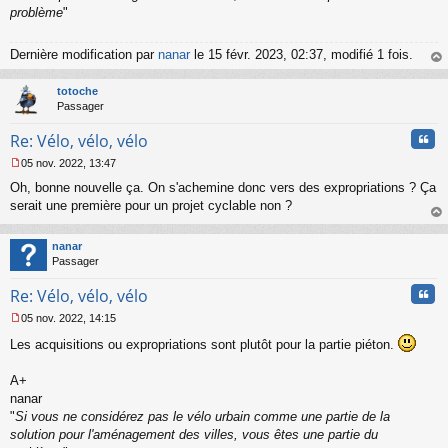
problème
"
Dernière modification par
nanar
le 15 févr. 2023, 02:37, modifié 1 fois.
au
t
totoche
Passager
Cita
Re: Vélo, vélo, vélo
05 nov. 2022, 13:47
M
Oh, bonne nouvelle ça. On s'achemine donc vers des expropriations ? Ça
e
s
serait une première pour un projet cyclable non ?
s
au
a
t
nanar
g
Passager
e
n
Cita
Re: Vélo, vélo, vélo
o
n
05 nov. 2022, 14:15
l
M
u
Les acquisitions ou expropriations sont plutôt pour la partie piéton.
e
s
s
A+
a
nanar
g
"
Si vous ne considérez pas le vélo urbain comme une partie de la
e
solution pour l'aménagement des villes, vous êtes une partie du
n