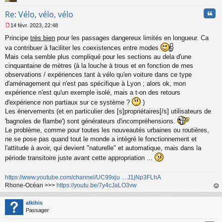
Cita
Re: Vélo, vélo, vélo
14 févr. 2023, 22:48
M
Principe
très bien
pour les passages dangereux limités en longueur. Ca
e
s
va contribuer à faciliter les coexistences entre modes
s
Mais cela semble plus compliqué pour les sections au dela d'une
a
cinquantaine de mètres (à la louche à trous et en fonction de mes
g
observations / expériences tant à vélo qu'en voiture dans ce type
e
d'aménagement qui n'est pas spécifique à Lyon ; alors ok, mon
n
o
expérience n'est qu'un exemple isolé, mais a t-on des retours
n
d'expérience non partiaux sur ce système ?
)
l
Les énervements (et en particulier des [s]propriétaires[/s] utilisateurs de
u
'bagnoles de flambe') sont générateurs d'incompréhensions.
Le problème, comme pour toutes les nouveautés urbaines ou routières,
ne se pose pas quand tout le monde a intégré le fonctionnement et
l'attitude à avoir, qui devient "naturelle" et automatique, mais dans la
période transitoire juste avant cette appropriation ...
https://www.youtube.com/channel/UC99xju ... J1jNp3FLhA
Rhone-Océan >>>
https://youtu.be/7y4cJaLO3vw
au
t
alkihis
Passager