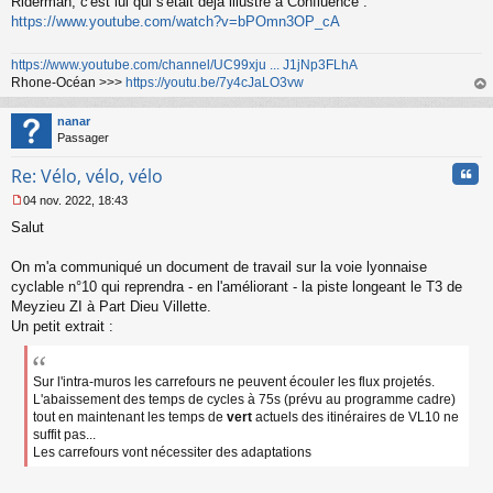
Riderman, c'est lui qui s'était déjà illustré à Confluence :
https://www.youtube.com/watch?v=bPOmn3OP_cA
https://www.youtube.com/channel/UC99xju ... J1jNp3FLhA
Rhone-Océan >>>
https://youtu.be/7y4cJaLO3vw
au
t
nanar
Passager
Cita
Re: Vélo, vélo, vélo
04 nov. 2022, 18:43
M
Salut
e
s
s
On m'a communiqué un document de travail sur la voie lyonnaise
a
cyclable n°10 qui reprendra - en l'améliorant - la piste longeant le T3 de
g
Meyzieu ZI à Part Dieu Villette.
e
Un petit extrait :
n
o
n
l
Sur l'intra-muros les carrefours ne peuvent écouler les flux projetés.
u
L'abaissement des temps de cycles à 75s (prévu au programme cadre)
tout en maintenant les temps de
vert
actuels des itinéraires de VL10 ne
suffit pas...
Les carrefours vont nécessiter des adaptations