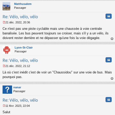
a
t
Matthusalem
g
Passager
e
n
Cita
Re: Vélo, vélo, vélo
o
n
21 déc. 2022, 20:36
l
M
u
Ce n'est pas une piste cyclable mais une chaussée à voie centrale
e
s
banalisée. Les bus peuvent toujours se croiser, mais s'il y a un vélo, ils
s
doivent rester derrière et ne dépasser qu'une fois la voie dégagée.
a
au
g
t
Lyon-St-Clair
e
Passager
n
o
Cita
Re: Vélo, vélo, vélo
n
l
21 déc. 2022, 21:12
u
M
Là où c'est inédit c'est de voir un "Chaussidou" sur une voie de bus. Mais
e
s
pourquoi pas.
s
au
a
t
nanar
g
Passager
e
n
Cita
Re: Vélo, vélo, vélo
o
n
11 févr. 2023, 22:04
l
M
u
Salut
e