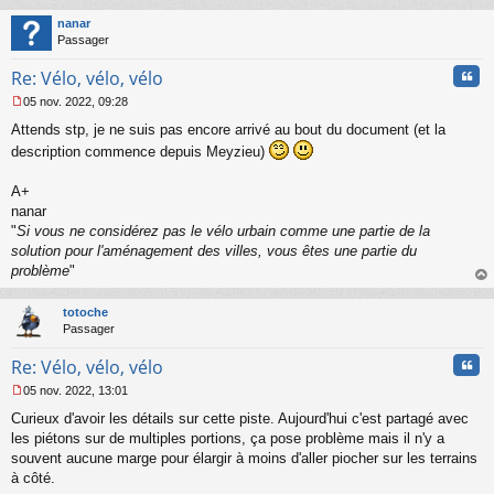
au
o
t
nanar
n
Passager
l
u
Cita
Re: Vélo, vélo, vélo
05 nov. 2022, 09:28
M
Attends stp, je ne suis pas encore arrivé au bout du document (et la
e
s
description commence depuis Meyzieu)
s
a
A+
g
nanar
e
"
Si vous ne considérez pas le vélo urbain comme une partie de la
n
o
solution pour l'aménagement des villes, vous êtes une partie du
n
problème
"
l
au
u
t
totoche
Passager
Cita
Re: Vélo, vélo, vélo
05 nov. 2022, 13:01
M
Curieux d'avoir les détails sur cette piste. Aujourd'hui c'est partagé avec
e
s
les piétons sur de multiples portions, ça pose problème mais il n'y a
s
souvent aucune marge pour élargir à moins d'aller piocher sur les terrains
a
à côté.
g