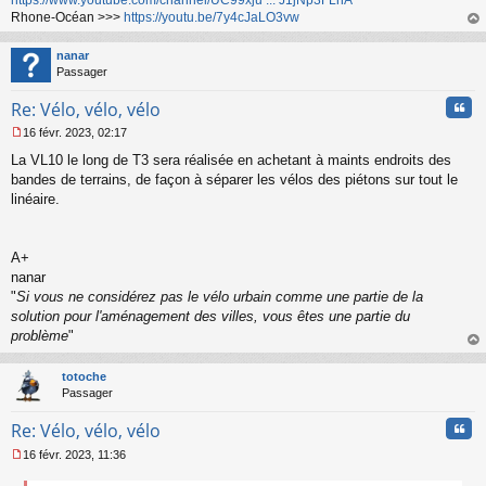
Rhone-Océan >>>
https://youtu.be/7y4cJaLO3vw
au
t
nanar
Passager
Cita
Re: Vélo, vélo, vélo
16 févr. 2023, 02:17
M
La VL10 le long de T3 sera réalisée en achetant à maints endroits des
e
s
bandes de terrains, de façon à séparer les vélos des piétons sur tout le
s
linéaire.
a
g
e
A+
n
o
nanar
n
"
Si vous ne considérez pas le vélo urbain comme une partie de la
l
solution pour l'aménagement des villes, vous êtes une partie du
u
problème
"
au
t
totoche
Passager
Cita
Re: Vélo, vélo, vélo
16 févr. 2023, 11:36
M
e