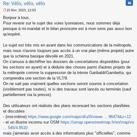
Cita
Re: Vélo, vélo, vélo
15 févr. 2023, 12:03
M
Bonjour à tous,
e
s
Pour revenir sur le sujet des voies lyonnaises, nous sommes déjà
s
presque à mi-mandat et le bilan provisoire est à mon sens pas aussi bon
a
qu'espéré.
g
e
Le sujet est très mis en avant dans les communications de la métropole,
n
o
mais nous n'avons toujours pas accès à un vrai plan (même projeté) autre
n
que la schéma basique dévoilé en 2021.
l
On s'amuse à déchiffrer les dossiers de concertations disponibles (pour
u
les sections en ayant) et à déduire des choses parmi d'autres projets de
la métropole comme la suppression de la trémie Garibaldi/Gambetta, qui
comprendra une section de la VL7/9.
On ne sait pas vraiment quelles sections seront soumis à concertation
(visiblement pas toutes), ni si des travaux sont lancés ou terminés (sauf
partiellement via la presse).
Des utilisateurs ont réalisés des plans recensant les sections planifiées
et discutées :
- (moi-même)
https://www.google.com/maps/d/u/0/viewe ... 96474&z=12
- et un illustre inconnu sur OSM
https://umap.openstreetmap.fr/en/map/vo
... 545/4.8510
mais j'aimerais avoir accès à des informations plus "officielles", comme