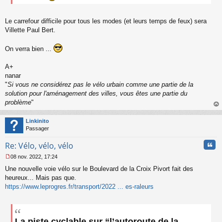
g
e
n
Le carrefour difficile pour tous les modes (et leurs temps de feux) sera
o
Villette Paul Bert.
n
l
u
On verra bien ...
A+
nanar
"
Si vous ne considérez pas le vélo urbain comme une partie de la
solution pour l'aménagement des villes, vous êtes une partie du
problème
"
au
t
Linkinito
Passager
Cita
Re: Vélo, vélo, vélo
08 nov. 2022, 17:24
M
Une nouvelle voie vélo sur le Boulevard de la Croix Pivort fait des
e
s
heureux... Mais pas que.
s
https://www.leprogres.fr/transport/2022 ... es-raleurs
a
g
e
n
La piste cyclable sur “l’autoroute de la
o