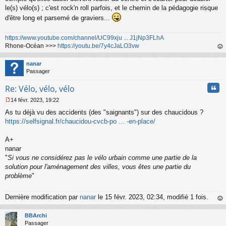
le(s) vélo(s) ; c'est rock'n roll parfois, et le chemin de la pédagogie risque
d'être long et parsemé de graviers...
https://www.youtube.com/channel/UC99xju ... J1jNp3FLhA
Rhone-Océan >>>
https://youtu.be/7y4cJaLO3vw
au
t
nanar
Passager
Cita
Re: Vélo, vélo, vélo
14 févr. 2023, 19:22
M
As tu déjà vu des accidents (des "saignants") sur des chaucidous ?
e
s
https://selfsignal.fr/chaucidou-cvcb-po ... -en-place/
s
a
A+
g
nanar
e
"
Si vous ne considérez pas le vélo urbain comme une partie de la
n
o
solution pour l'aménagement des villes, vous êtes une partie du
n
problème
"
l
u
Dernière modification par
nanar
le 15 févr. 2023, 02:34, modifié 1 fois.
au
t
BBArchi
Passager