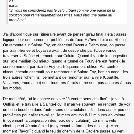
A+
nanar
"
Si vous ne considérez pas le vélo urbain comme une partie de la
solution pour l'aménagement des villes, vous êtes une partie du
problème
"
J'ai d'abord tiqué sur l'itinéraire avant de penser qu'au final il était assez
logique pour contourner les problèmes de l'axe M7/rive droite du Rhône.
On remonte sur Sainte Foy, on descend l'avenue Debrousse, on passe
par Saint-Irénée et Loyasse avant de descendre par l'Observance,
traverser la Saône et remonter sur Caluire. Quand il y a de la congestion
sur l'axe médian (ou mieux, quand le tunnel de Fourvière est fermé), le
contournement par Sainte-Foy est fréquemment utilisé. Par contre,
niveau chemin alternatif pour remonter sur Sainte-Foy, bon courage : les
trois autres "chemins" permettant de remonter sur la ville (Courtille,
Verzières, Fournache) sont tous très étroits et ne sont pas adaptés à tous
les modes.
De mon côté, j'ai la chance de vivre "à contre-sens des flux" : je vis à
Oullins et je travaille à Sainte-Foy. Il m'arrive souvent, en rentrant, de voir
un beau bouchon dans l'autre sens de circulation. J'ai donc assez peu de
problèmes pour aller travailler. Je mets environ 8-11 minutes en voiture
(moyennant la coopération des feux de circulation), 15 min à vélo
électrique et 40 min à pied (moyennant la forme des mollets). Mon
moment "favori" : quand le feu du chemin de la Cadière passe au vert,