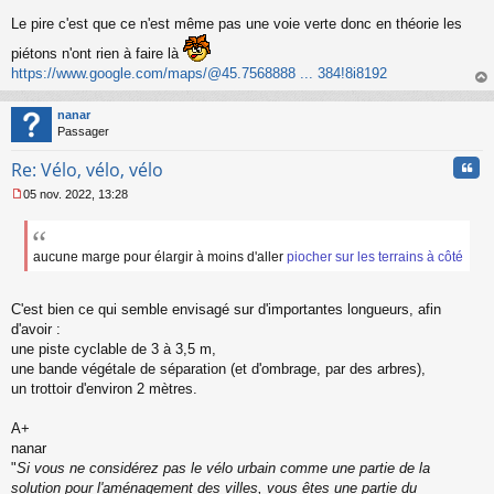
e
Le pire c'est que ce n'est même pas une voie verte donc en théorie les
n
o
piétons n'ont rien à faire là
n
https://www.google.com/maps/@45.7568888 ... 384!8i8192
l
u
au
t
nanar
Passager
Cita
Re: Vélo, vélo, vélo
05 nov. 2022, 13:28
M
e
s
s
aucune marge pour élargir à moins d'aller
piocher sur les terrains à côté
a
g
e
C'est bien ce qui semble envisagé sur d'importantes longueurs, afin
n
d'avoir :
o
une piste cyclable de 3 à 3,5 m,
n
une bande végétale de séparation (et d'ombrage, par des arbres),
l
un trottoir d'environ 2 mètres.
u
A+
nanar
"
Si vous ne considérez pas le vélo urbain comme une partie de la
solution pour l'aménagement des villes, vous êtes une partie du