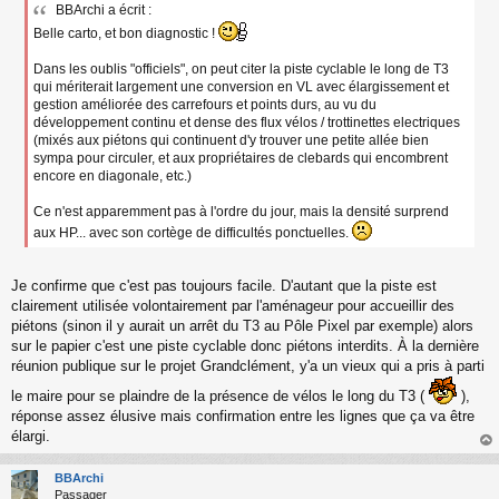
BBArchi a écrit :
s
s
Belle carto, et bon diagnostic !
a
g
Dans les oublis "officiels", on peut citer la piste cyclable le long de T3
e
qui mériterait largement une conversion en VL avec élargissement et
n
gestion améliorée des carrefours et points durs, au vu du
o
développement continu et dense des flux vélos / trottinettes electriques
n
(mixés aux piétons qui continuent d'y trouver une petite allée bien
l
sympa pour circuler, et aux propriétaires de clebards qui encombrent
u
encore en diagonale, etc.)
Ce n'est apparemment pas à l'ordre du jour, mais la densité surprend
aux HP... avec son cortège de difficultés ponctuelles.
Je confirme que c'est pas toujours facile. D'autant que la piste est
clairement utilisée volontairement par l'aménageur pour accueillir des
piétons (sinon il y aurait un arrêt du T3 au Pôle Pixel par exemple) alors
sur le papier c'est une piste cyclable donc piétons interdits. À la dernière
réunion publique sur le projet Grandclément, y'a un vieux qui a pris à parti
le maire pour se plaindre de la présence de vélos le long du T3 (
),
réponse assez élusive mais confirmation entre les lignes que ça va être
élargi.
au
t
BBArchi
Passager