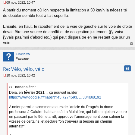
09 nov. 2022, 10:47
M
A partir du moment où l'on respecte la limitation à 50 km/h la nécessité
e
s
de doubler semble tout à fait superflu.
s
a
Ensuite, en haut, le rabattement de la voie de gauche sur le voie de droite
g
devait être une source de conflit et de congestion justement (j'y vais/
e
j'yvais pas/moi d'abord etc.) qui peut disparaître en ne restant que sur un
n
o
voie.
n
au
l
t
Linkinito
u
Passager
Cita
Re: Vélo, vélo, vélo
10 nov. 2022, 10:42
M
e
nanar a écrit :
s
Déjà, en
février 2021
... ça pouvait m.rder :
s
a
https://www.google.fr/maps/@45.7274593, ... 384!8i8192
g
e
A noter parmi les commentateurs de l'article du Progrès la dame
n
professeur à Caluire, habitante à La Mulatière, qui fait le trajet en voiture
o
en passant par le 9ème arrdt, approuve l'aménagement pour calmer la
n
vitesse de certains, et déclare "on trouvera si besoin un chemin
l
alternatif"
u