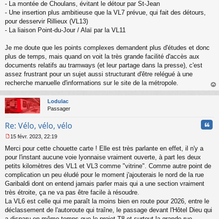
- La montée de Choulans, évitant le détour par St-Jean
- Une insertion plus ambitieuse que la VL7 prévue, qui fait des détours,
pour desservir Rillieux (VL13)
- La liaison Point-du-Jour / Alaï par la VL11
Je me doute que les points complexes demandent plus d'études et donc
plus de temps, mais quand on voit la très grande facilité d'accès aux
documents relatifs au tramways (et leur partage dans la presse), c'est
assez frustrant pour un sujet aussi structurant d'être relégué à une
recherche manuelle d'informations sur le site de la métropole.
au
t
Lodulac
Passager
Cita
Re: Vélo, vélo, vélo
15 févr. 2023, 22:19
M
Merci pour cette chouette carte ! Elle est très parlante en effet, il n'y a
e
s
pour l'instant aucune voie lyonnaise vraiment ouverte, à part les deux
s
petits kilomètres des VL1 et VL3 comme "vitrine". Comme autre point de
a
complication un peu éludé pour le moment j'ajouterais le nord de la rue
g
Garibaldi dont on entend jamais parler mais qui a une section vraiment
e
très étroite, ça ne va pas être facile à résoudre.
n
o
La VL6 est celle qui me paraît la moins bien en route pour 2026, entre le
n
déclassement de l'autoroute qui traîne, le passage devant l'Hôtel Dieu qui
l
a disparu en même temps que le projet T8 et surtout la grande rue