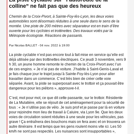
n
colline” ne fait pas que des heureux
l
u
Chemin de la Croix-Pivort, à Sainte-Foy-lès-Lyon, les deux voies
automobiles sont désormais réduites à une seule dans le sens de la
montée. Une piste de 200 mètres avec séparateur est en train d’être
ouverte pour les cyclistes et trottinettes. Des travaux votés par la
Métropole écologiste. Réactions de passants.
Par Nicolas BALLET - 04 nov. 2022 à 19:00
La piste cyclable n’est pas encore tout à fait mise en service qu’elle est
déjà utilisée par des trottinettes électriques. Ce jeudi 3 novembre, vers 9
h 30, un jeune homme remonte le chemin de la Croix-Pivort avec l’un
de ces engins. « Je n’ai pas de voiture. J’habite à Saint-Genis-Laval et
je fais chaque jour le trajet jusqu’à Sainte-Foy-lès-Lyon pour aller
travailler dans un commerce. C’est très bien de créer cette voie
séparée. Avant, la piste se superposait avec le trottoir et ça pouvait être
dangereux pour les piétons », approuve-t-il.
C’est, mot pour mot, ce que dit cette passante, sur le trottoir. Résidente
de La Mulatière, elle se réjouit de cet aménagement pour la sécurité de
tous : « Je n’utilise pas de vélo. Je suis prof et je passe par là en voiture
pour rejoindre mon lieu de travail à Caluire, via Lyon 9e. Que les deux
voies de circulation soient réduites à une seule pour les véhicules, pas
grave ! Ça entraînera des bouchons mais on fera avec et on trouvera un
autre itinéraire. Il est temps que les gens roulent moins vite ici. Les 50
km/h ne sont pas respectés. Les nuisances sont insupportables »,