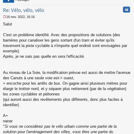
Cita
Re: Vélo, vélo, vélo
16 nov. 2022, 16:16
M
Salut
e
s
s
C'est un problème identifié. Avec des propositions de solutions (des
a
barrières pour canaliser les gens sortant d'un tram et éviter qu'ils
g
traversent la piste cyclable à n'importe quel endroit sont envisagées par
e
exemple).
n
o
Après, je ne sais pas quelle en sera l'efficacité.
n
l
u
Au niveau de La Soie, la modification prévue est aussi de mettre l'avenue
des Canuts à une seule voie est-> ouest,
+ encoche pour les arrêts de bus. On gagne ainsi plusieurs mètres pour
élargir le trottoir nord, et y séparer plus nettement (par de la végétation)
les zones cyclables et piétonnes
(qui auront aussi des revêtements plus différents, donc plus faciles à
identifier).
A+
nanar
"
Si vous ne considérez pas le vélo urbain comme une partie de la
solution pour l'aménagement des villes, vous êtes une partie du