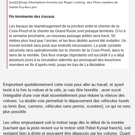
[sup](1)[/sup] Informations fournies par Roger Lordong, des Pères maristes de
Sainte-Foy-lès-Lyon.
Fin imminente des travaux
Les travaux de réaménagement de la jonction entre le chemin de la
Croix-Pivort et le chemin du Grand Roule sont presque terminés. D’ici à
la semaine prochaine, un nouveau passage piéton sera tracé, 50
mètres plus haut que l’ancien, et les feux dédiés auront été installés. Un
nouvel enrobé sera posé aux endroits nécessaires. La piste cyclable
sécurisée sera opérationnelle sur le chemin de la Croix-Pivort, dans le
sens de la montée. Des feux orange clignotants ont succédé il y a déjà
plusieurs jours à la circulation alternée qui provoquait des bouchons
monstres en fin d’après-midi, jusqu’en bas de La Mulatière.
Empruntant quotidiennement cette route pour aller au travail, et ayant
testé à la fois la voiture et le vélo, je vais être honnête : avoir sucré
l'intégralité d'une voie était essentiellement pour réduire la vitesse des
voitures. La double voie permettait le dépassement des véhicules lourds
ou lents (bus, camions, véhicules sans permis, scooters), ce qui ne sera
plus possible.
Les vélos empruntaient soit le trottoir large dès le début de la montée
(sachant que la piste revient sur le trottoir sitôt l'hôtel Kyriad franchi), soit
restaient bien à droite et pouvaient être dépassés par les voitures. Quant