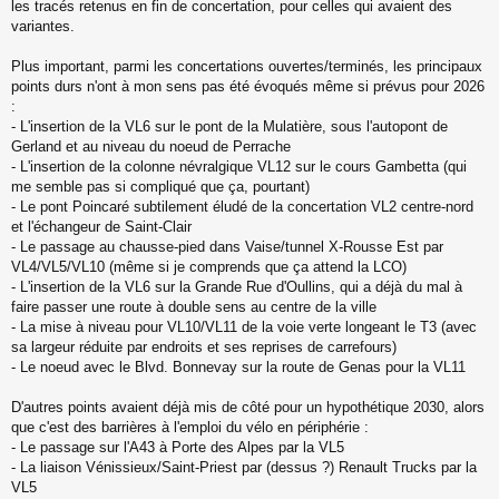
les tracés retenus en fin de concertation, pour celles qui avaient des
variantes.
Plus important, parmi les concertations ouvertes/terminés, les principaux
points durs n'ont à mon sens pas été évoqués même si prévus pour 2026
:
- L'insertion de la VL6 sur le pont de la Mulatière, sous l'autopont de
Gerland et au niveau du noeud de Perrache
- L'insertion de la colonne névralgique VL12 sur le cours Gambetta (qui
me semble pas si compliqué que ça, pourtant)
- Le pont Poincaré subtilement éludé de la concertation VL2 centre-nord
et l'échangeur de Saint-Clair
- Le passage au chausse-pied dans Vaise/tunnel X-Rousse Est par
VL4/VL5/VL10 (même si je comprends que ça attend la LCO)
- L'insertion de la VL6 sur la Grande Rue d'Oullins, qui a déjà du mal à
faire passer une route à double sens au centre de la ville
- La mise à niveau pour VL10/VL11 de la voie verte longeant le T3 (avec
sa largeur réduite par endroits et ses reprises de carrefours)
- Le noeud avec le Blvd. Bonnevay sur la route de Genas pour la VL11
D'autres points avaient déjà mis de côté pour un hypothétique 2030, alors
que c'est des barrières à l'emploi du vélo en périphérie :
- Le passage sur l'A43 à Porte des Alpes par la VL5
- La liaison Vénissieux/Saint-Priest par (dessus ?) Renault Trucks par la
VL5