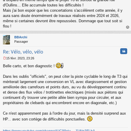
u
d'Oullins... Elle accumule toutes les difficultés !
Mais j'ai bon espoir que les concertations s'accélèrent cette année, il y
aura sans doute énormément de travaux réalisés entre 2024 et 2026,
même si certaines devront être repoussées. Dommage que tout soit si
flou !
au
t
BBArchi
Passager
Cita
Re: Vélo, vélo, vélo
15 févr. 2023, 23:26
M
Belle carto, et bon diagnostic !
e
s
s
Dans les oublis "officiels", on peut citer la piste cyclable le long de T3 qui
a
mériterait largement une conversion en VL avec élargissement et gestion
g
améliorée des carrefours et points durs, au vu du développement continu
e
et dense des flux vélos / trottinettes electriques (mixés aux piétons qui
n
o
continuent d'y trouver une petite allée bien sympa pour circuler, et aux
n
propriétaires de clebards qui encombrent encore en diagonale, etc.)
l
u
Ce n'est apparemment pas à l'ordre du jour, mais la densité surprend aux
HP... avec son cortège de difficultés ponctuelles.
https://www.youtube.com/channel/UC99xju ... J1jNp3FLhA