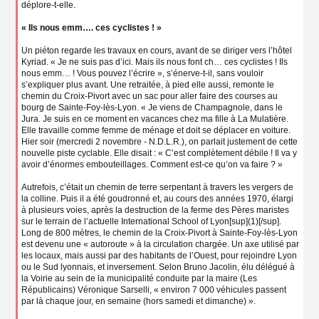
déplore-t-elle.
« Ils nous emm…. ces cyclistes ! »
Un piéton regarde les travaux en cours, avant de se diriger vers l’hôtel
Kyriad. « Je ne suis pas d’ici. Mais ils nous font ch… ces cyclistes ! Ils
nous emm… ! Vous pouvez l’écrire », s’énerve-t-il, sans vouloir
s’expliquer plus avant. Une retraitée, à pied elle aussi, remonte le
chemin du Croix-Pivort avec un sac pour aller faire des courses au
bourg de Sainte-Foy-lès-Lyon. « Je viens de Champagnole, dans le
Jura. Je suis en ce moment en vacances chez ma fille à La Mulatière.
Elle travaille comme femme de ménage et doit se déplacer en voiture.
Hier soir (mercredi 2 novembre - N.D.L.R.), on parlait justement de cette
nouvelle piste cyclable. Elle disait : « C’est complètement débile ! Il va y
avoir d’énormes embouteillages. Comment est-ce qu’on va faire ? »
Autrefois, c’était un chemin de terre serpentant à travers les vergers de
la colline. Puis il a été goudronné et, au cours des années 1970, élargi
à plusieurs voies, après la destruction de la ferme des Pères maristes
sur le terrain de l’actuelle International School of Lyon[sup](1)[/sup].
Long de 800 mètres, le chemin de la Croix-Pivort à Sainte-Foy-lès-Lyon
est devenu une « autoroute » à la circulation chargée. Un axe utilisé par
les locaux, mais aussi par des habitants de l’Ouest, pour rejoindre Lyon
ou le Sud lyonnais, et inversement. Selon Bruno Jacolin, élu délégué à
la Voirie au sein de la municipalité conduite par la maire (Les
Républicains) Véronique Sarselli, « environ 7 000 véhicules passent
par là chaque jour, en semaine (hors samedi et dimanche) ».