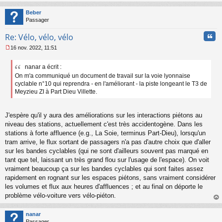
au
t
Beber
Passager
Cita
Re: Vélo, vélo, vélo
16 nov. 2022, 11:51
M
e
nanar a écrit :
s
On m'a communiqué un document de travail sur la voie lyonnaise
s
a
cyclable n°10 qui reprendra - en l'améliorant - la piste longeant le T3 de
g
Meyzieu ZI à Part Dieu Villette.
e
n
o
J'espère qu'il y aura des améliorations sur les interactions piétons au
n
niveau des stations, actuellement c'est très accidentogène. Dans les
l
stations à forte affluence (e.g., La Soie, terminus Part-Dieu), lorsqu'un
u
tram arrive, le flux sortant de passagers n'a pas d'autre choix que d'aller
sur les bandes cyclables (qui ne sont d'ailleurs souvent pas marqué en
tant que tel, laissant un très grand flou sur l'usage de l'espace). On voit
vraiment beaucoup ça sur les bandes cyclables qui sont faites assez
rapidement en rognant sur les espaces piétons, sans vraiment considérer
les volumes et flux aux heures d'affluences ; et au final on déporte le
problème vélo-voiture vers vélo-piéton.
au
t
nanar
Passager