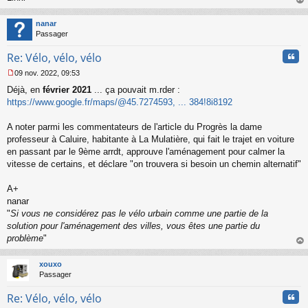
au
t
nanar
Passager
Cita
Re: Vélo, vélo, vélo
09 nov. 2022, 09:53
M
Déjà, en
février 2021
... ça pouvait m.rder :
e
s
https://www.google.fr/maps/@45.7274593, ... 384!8i8192
s
a
A noter parmi les commentateurs de l'article du Progrès la dame
g
professeur à Caluire, habitante à La Mulatière, qui fait le trajet en voiture
e
en passant par le 9ème arrdt, approuve l'aménagement pour calmer la
n
o
vitesse de certains, et déclare "on trouvera si besoin un chemin alternatif"
n
l
A+
u
nanar
"
Si vous ne considérez pas le vélo urbain comme une partie de la
solution pour l'aménagement des villes, vous êtes une partie du
problème
"
au
t
xouxo
Passager
Cita
Re: Vélo, vélo, vélo