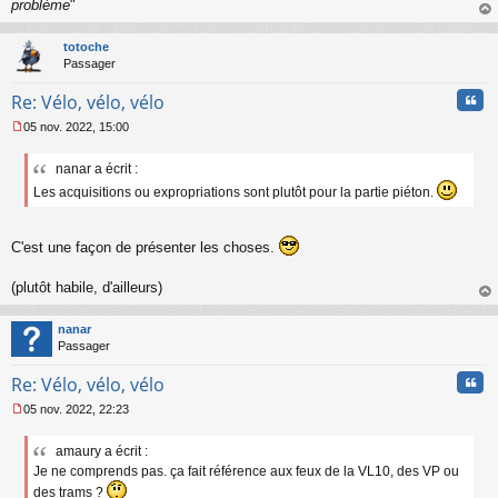
o
problème
"
n
au
l
t
totoche
u
Passager
Cita
Re: Vélo, vélo, vélo
05 nov. 2022, 15:00
M
e
nanar a écrit :
s
s
Les acquisitions ou expropriations sont plutôt pour la partie piéton.
a
g
e
C'est une façon de présenter les choses.
n
o
(plutôt habile, d'ailleurs)
n
l
au
u
t
nanar
Passager
Cita
Re: Vélo, vélo, vélo
05 nov. 2022, 22:23
M
e
amaury a écrit :
s
Je ne comprends pas. ça fait référence aux feux de la VL10, des VP ou
s
a
des trams ?