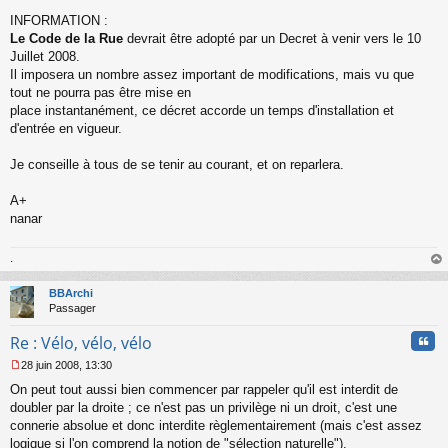
INFORMATION :
Le Code de la Rue
devrait être adopté par un Decret à venir vers le 10
Juillet 2008.
Il imposera un nombre assez important de modifications, mais vu que
tout ne pourra pas être mise en
place instantanément, ce décret accorde un temps d'installation et
d'entrée en vigueur.
Je conseille à tous de se tenir au courant, et on reparlera.
A+
nanar
.
au
t
BBArchi
Passager
Cita
Re : Vélo, vélo, vélo
28 juin 2008, 13:30
M
On peut tout aussi bien commencer par rappeler qu'il est interdit de
e
s
doubler par la droite ; ce n'est pas un privilège ni un droit, c'est une
s
connerie absolue et donc interdite règlementairement (mais c'est assez
a
logique si l'on comprend la notion de "sélection naturelle").