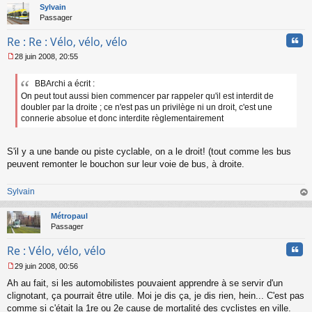
t
Sylvain
Passager
Cita
Re : Re : Vélo, vélo, vélo
28 juin 2008, 20:55
M
e
BBArchi a écrit :
s
On peut tout aussi bien commencer par rappeler qu'il est interdit de
s
a
doubler par la droite ; ce n'est pas un privilège ni un droit, c'est une
g
connerie absolue et donc interdite règlementairement
e
n
o
S'il y a une bande ou piste cyclable, on a le droit! (tout comme les bus
n
peuvent remonter le bouchon sur leur voie de bus, à droite.
l
u
Sylvain
au
t
Métropaul
Passager
Cita
Re : Vélo, vélo, vélo
29 juin 2008, 00:56
M
Ah au fait, si les automobilistes pouvaient apprendre à se servir d'un
e
s
clignotant, ça pourrait être utile. Moi je dis ça, je dis rien, hein... C'est pas
s
comme si c'était la 1re ou 2e cause de mortalité des cyclistes en ville.