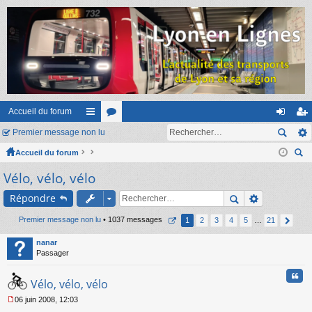
Accueil du forum
Premier message non lu
ac
or
on
ns
Accueil du forum
co
u
ne
cri
ec
Vélo, vélo, vélo
ur
m
xi
pti
her
ci
s
on
on
Répondre
ch
er
s
Premier message non lu
• 1037 messages
1
2
3
4
5
…
21
nanar
Passager
Cita
Vélo, vélo, vélo
06 juin 2008, 12:03
M