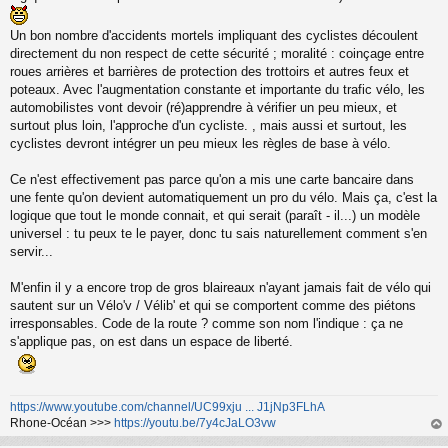
g
e
n
Un bon nombre d'accidents mortels impliquant des cyclistes découlent
o
directement du non respect de cette sécurité ; moralité : coinçage entre
n
roues arrières et barrières de protection des trottoirs et autres feux et
l
poteaux. Avec l'augmentation constante et importante du trafic vélo, les
u
automobilistes vont devoir (ré)apprendre à vérifier un peu mieux, et
surtout plus loin, l'approche d'un cycliste. , mais aussi et surtout, les
cyclistes devront intégrer un peu mieux les règles de base à vélo.
Ce n'est effectivement pas parce qu'on a mis une carte bancaire dans
une fente qu'on devient automatiquement un pro du vélo. Mais ça, c'est la
logique que tout le monde connait, et qui serait (paraît - il...) un modèle
universel : tu peux te le payer, donc tu sais naturellement comment s'en
servir...
M'enfin il y a encore trop de gros blaireaux n'ayant jamais fait de vélo qui
sautent sur un Vélo'v / Vélib' et qui se comportent comme des piétons
irresponsables. Code de la route ? comme son nom l'indique : ça ne
s'applique pas, on est dans un espace de liberté.
https://www.youtube.com/channel/UC99xju ... J1jNp3FLhA
Rhone-Océan >>>
https://youtu.be/7y4cJaLO3vw
au