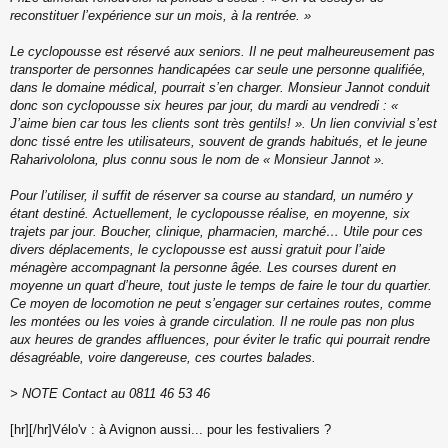
reconstituer l’expérience sur un mois, à la rentrée. »
Le cyclopousse est réservé aux seniors. Il ne peut malheureusement pas
transporter de personnes handicapées car seule une personne qualifiée,
dans le domaine médical, pourrait s’en charger. Monsieur Jannot conduit
donc son cyclopousse six heures par jour, du mardi au vendredi : «
J’aime bien car tous les clients sont très gentils! ». Un lien convivial s’est
donc tissé entre les utilisateurs, souvent de grands habitués, et le jeune
Raharivololona, plus connu sous le nom de « Monsieur Jannot ».
Pour l’utiliser, il suffit de réserver sa course au standard, un numéro y
étant destiné. Actuellement, le cyclopousse réalise, en moyenne, six
trajets par jour. Boucher, clinique, pharmacien, marché… Utile pour ces
divers déplacements, le cyclopousse est aussi gratuit pour l’aide
ménagère accompagnant la personne âgée. Les courses durent en
moyenne un quart d’heure, tout juste le temps de faire le tour du quartier.
Ce moyen de locomotion ne peut s’engager sur certaines routes, comme
les montées ou les voies à grande circulation. Il ne roule pas non plus
aux heures de grandes affluences, pour éviter le trafic qui pourrait rendre
désagréable, voire dangereuse, ces courtes balades.
> NOTE Contact au 0811 46 53 46
[hr][/hr]Vélo'v : à Avignon aussi... pour les festivaliers ?