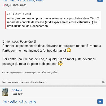
Re : Re : Vélo, vélo, vélo
08 juil. 2008, 20:06
M
e
BBArchi a écrit :
s
Au fait, en préparation pour une mise en service prochaine dans Téo : 2
s
a
radars de contrôle de vitesse
(et d'espacement entre véhicules...)
au
g
droit du tunnel de Rochecardon.
e
n
o
n
Et rien sous Fourvière ?!
l
Pourtant l'espacement de deux chevrons est toujours respecté, meme à
u
l'arrêt comme il est indiqué à l'entrée du tunnel
Par contre, pour le cas de Téo, si quelqu'un se rabat juste devant au
passage du radar ca pose problème non
On me signale que le titre du topic est "Vélo, vélo, vélo"
Ma Toyota
mon Karosa est fantastique !
au
t
BBArchi
Passager
Cita
Re : Vélo, vélo, vélo