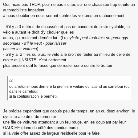
o
Oui, mais pas TROP, pour ne pas inciter, sur une chaussée trop étroite un
n
automobiliste impatient
l
à nous doubler en nous serrant contre les voitures en stationnement :
u
- S'il y a 3 mètres de chaussée et pas de bande ni de piste cyclable, le
vélo a autant le droit d'y circuler que les
autos, qui rouleront derrière lui. (
Le cyliste peut toutefois se garer qqs
secondes - s'il le veut - pour laisser
passer les voitures
)
- S'il y a 2 files ou plus, le vélo a le droit de rouler au milieu de celle de
droite et j'INSISTE, c'est nettement
plus prudent qu'il le fasse que de rouler serré contre le trottoir
ou arrêtons-nous derrière la première voiture qui attend au carrefour (ou
dans le carrefour,
si la configuration le permet).
Je précise cependant que depuis peu de temps, un an ou deux environ, le
cycliste a le droit de remonter
une file de voitures attendant à un feu rouge, en les doublant par leur
GAUCHE (donc du côté des conducteurs)
si la voie offre assez de largeur résiduelle pour le faire.