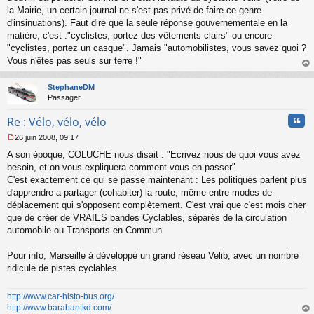
n
la Mairie, un certain journal ne s'est pas privé de faire ce genre
l
d'insinuations). Faut dire que la seule réponse gouvernementale en la
u
matière, c'est :"cyclistes, portez des vêtements clairs" ou encore
"cyclistes, portez un casque". Jamais "automobilistes, vous savez quoi ?
Vous n'êtes pas seuls sur terre !"
au
t
StephaneDM
Passager
Cita
Re : Vélo, vélo, vélo
26 juin 2008, 09:17
M
A son époque, COLUCHE nous disait : "Ecrivez nous de quoi vous avez
e
s
besoin, et on vous expliquera comment vous en passer".
s
C'est exactement ce qui se passe maintenant : Les politiques parlent plus
a
d'apprendre a partager (cohabiter) la route, même entre modes de
g
déplacement qui s'opposent complètement. C'est vrai que c'est mois cher
e
que de créer de VRAIES bandes Cyclables, séparés de la circulation
n
o
automobile ou Transports en Commun
n
l
Pour info, Marseille à développé un grand réseau Velib, avec un nombre
u
ridicule de pistes cyclables
http://www.car-histo-bus.org/
http://www.barabantkd.com/