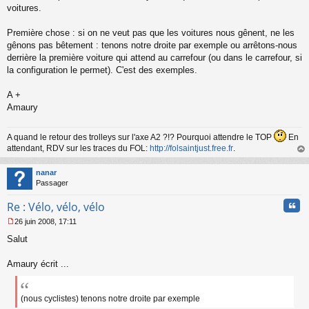
voitures.
Première chose : si on ne veut pas que les voitures nous gênent, ne les
gênons pas bêtement : tenons notre droite par exemple ou arrêtons-nous
derrière la première voiture qui attend au carrefour (ou dans le carrefour, si
la configuration le permet). C'est des exemples.
A +
Amaury
A quand le retour des trolleys sur l'axe A2 ?!? Pourquoi attendre le TOP
En
attendant, RDV sur les traces du FOL:
http://folsaintjust.free.fr
.
au
t
nanar
Passager
Cita
Re : Vélo, vélo, vélo
26 juin 2008, 17:11
M
Salut
e
s
s
Amaury écrit ...
a
g
e
(nous cyclistes) tenons notre droite par exemple
n