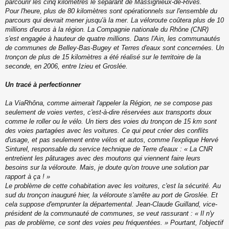
parcourir les cinq kilomètres le séparant de Massignieux-de-Rives.
Pour l'heure, plus de 80 kilomètres sont opérationnels sur l'ensemble du
parcours qui devrait mener jusqu'à la mer. La véloroute coûtera plus de 10
millions d'euros à la région. La Compagnie nationale du Rhône (CNR)
s'est engagée à hauteur de quatre millions. Dans l'Ain, les communautés
de communes de Belley-Bas-Bugey et Terres d'eaux sont concernées. Un
tronçon de plus de 15 kilomètres a été réalisé sur le territoire de la
seconde, en 2006, entre Izieu et Groslée.
Un tracé à perfectionner
La ViaRhôna, comme aimerait l'appeler la Région, ne se compose pas
seulement de voies vertes, c'est-à-dire réservées aux transports doux
comme le roller ou le vélo. Un tiers des voies du tronçon de 15 km sont
des voies partagées avec les voitures. Ce qui peut créer des conflits
d'usage, et pas seulement entre vélos et autos, comme l'explique Hervé
Sinturel, responsable du service technique de Terre d'eaux : « La CNR
entretient les pâturages avec des moutons qui viennent faire leurs
besoins sur la véloroute. Mais, je doute qu'on trouve une solution par
rapport à ça ! »
Le problème de cette cohabitation avec les voitures, c'est la sécurité. Au
sud du tronçon inauguré hier, la véloroute s'arrête au port de Groslée. Et
cela suppose d'emprunter la départemental. Jean-Claude Guilland, vice-
président de la communauté de communes, se veut rassurant : « Il n'y
pas de problème, ce sont des voies peu fréquentées. » Pourtant, l'objectif