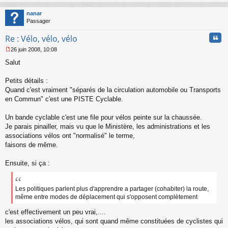
au
t
nanar
Passager
Cita
Re : Vélo, vélo, vélo
26 juin 2008, 10:08
M
Salut
e
s
s
Petits détails :
a
Quand c'est vraiment "séparés de la circulation automobile ou Transports
g
en Commun" c'est une PISTE Cyclable.
e
n
o
Un bande cyclable c'est une file pour vélos peinte sur la chaussée.
n
Je parais pinailler, mais vu que le Ministère, les administrations et les
l
associations vélos ont "normalisé" le terme,
u
faisons de même.
Ensuite, si ça :
Les politiques parlent plus d'apprendre a partager (cohabiter) la route,
même entre modes de déplacement qui s'opposent complètement
c'est effectivement un peu vrai,....
les associations vélos, qui sont quand même constituées de cyclistes qui