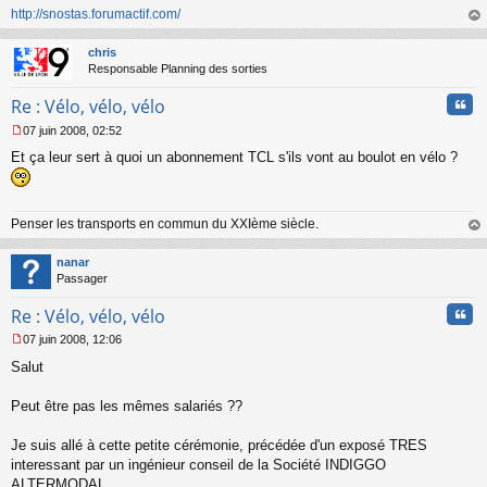
n
http://snostas.forumactif.com/
l
au
u
t
chris
Responsable Planning des sorties
Cita
Re : Vélo, vélo, vélo
07 juin 2008, 02:52
M
Et ça leur sert à quoi un abonnement TCL s'ils vont au boulot en vélo ?
e
s
s
a
Penser les transports en commun du XXIème siècle.
g
e
au
n
t
nanar
o
Passager
n
l
Cita
Re : Vélo, vélo, vélo
u
07 juin 2008, 12:06
M
Salut
e
s
s
Peut être pas les mêmes salariés ??
a
g
Je suis allé à cette petite cérémonie, précédée d'un exposé TRES
e
interessant par un ingénieur conseil de la Société INDIGGO
n
o
ALTERMODAL