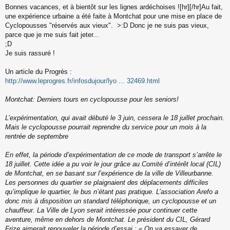
Bonnes vacances, et à bientôt sur les lignes ardéchoises ![hr][/hr]Au fait,
une expérience urbaine a été faite à Montchat pour une mise en place de
Cyclopousses "réservés aux vieux". >:D Donc je ne suis pas vieux,
parce que je me suis fait jeter...
;D
Je suis rassuré !
Un article du Progrès :
http://www.leprogres.fr/infosdujour/lyo ... 32469.html
Montchat: Derniers tours en cyclopousse pour les seniors!
L’expérimentation, qui avait débuté le 3 juin, cessera le 18 juillet prochain.
Mais le cyclopousse pourrait reprendre du service pour un mois à la
rentrée de septembre
En effet, la période d’expérimentation de ce mode de transport s’arrête le
18 juillet. Cette idée a pu voir le jour grâce au Comité d’intérêt local (CIL)
de Montchat, en se basant sur l’expérience de la ville de Villeurbanne.
Les personnes du quartier se plaignaient des déplacements difficiles
qu’implique le quartier, le bus n’étant pas pratique. L’association Arefo a
donc mis à disposition un standard téléphonique, un cyclopousse et un
chauffeur. La Ville de Lyon serait intéressée pour continuer cette
aventure, même en dehors de Montchat. Le président du CIL, Gérard
Frize aimerait renouveler la période d’essai : « On va essayer de