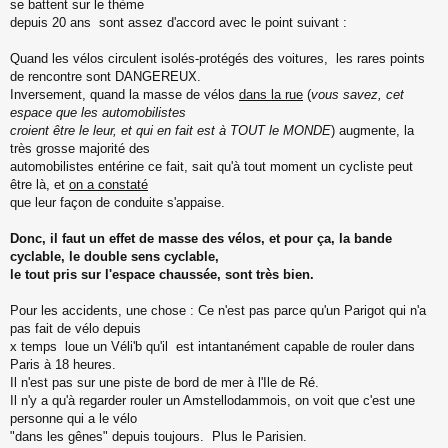
se battent sur le thème
depuis 20 ans sont assez d'accord avec le point suivant :
Quand les vélos circulent isolés-protégés des voitures, les rares points
de rencontre sont DANGEREUX.
Inversement, quand la masse de vélos
dans la rue
(
vous savez, cet
espace que les automobilistes
croient être le leur, et qui en fait est à TOUT le MONDE
) augmente, la
très grosse majorité des
automobilistes entérine ce fait, sait qu'à tout moment un cycliste peut
être là, et
on a constaté
que leur façon de conduite s'appaise.
Donc, il faut un effet de masse des vélos, et pour ça, la bande
cyclable, le double sens cyclable,
le tout pris sur l'espace chaussée, sont très bien.
Pour les accidents, une chose : Ce n'est pas parce qu'un Parigot qui n'a
pas fait de vélo depuis
x temps loue un Véli'b qu'il est intantanément capable de rouler dans
Paris à 18 heures.
Il n'est pas sur une piste de bord de mer à l'Ile de Ré.
Il n'y a qu'à regarder rouler un Amstellodammois, on voit que c'est une
personne qui a le vélo
"dans les gênes" depuis toujours. Plus le Parisien.