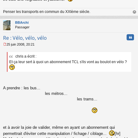
n
l
Penser les transports en commun du XXIème siècle.
u
au
t
BBArchi
Passager
Cita
Re : Vélo, vélo, vélo
25 juin 2008, 20:21
M
e
chris a écrit :
s
Et ça leur sert à quoi un abonnement TCL s'ils vont au boulot en vélo ?
s
a
g
e
n
o
A prendre : les bus...
n
les métros...
l
les trams...
u
et à avoir la joie de valider, même en ayant un abonnement qui
permettrait d'éviter cette manipulation / fichage / ciblage...
[hr]