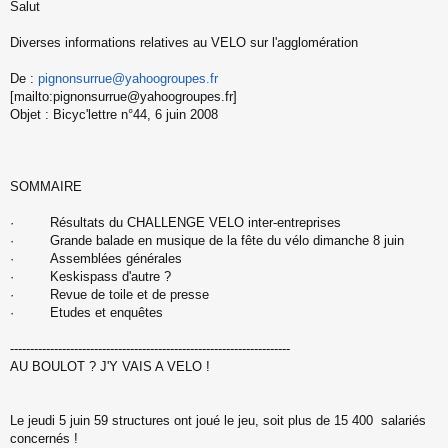
Salut
e
s
s
Diverses informations relatives au VELO sur l'agglomération
a
g
De :
pignonsurrue@yahoogroupes.fr
e
[mailto:pignonsurrue@yahoogroupes.fr]
n
o
Objet : Bicyc'lettre n°44, 6 juin 2008
n
l
u
SOMMAIRE
· Résultats du CHALLENGE VELO inter-entreprises
· Grande balade en musique de la fête du vélo dimanche 8 juin
· Assemblées générales
· Keskispass d'autre ?
· Revue de toile et de presse
· Etudes et enquêtes
----------------------------------------------------------------------
AU BOULOT ? J'Y VAIS A VELO !
Le jeudi 5 juin 59 structures ont joué le jeu, soit plus de 15 400 salariés
concernés !