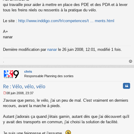
n
qui travaille pour aider à mettre en place des PDE et des PDA et à lever
l
tous les freins réels ou ressentis à la pratique du vélo.
u
Le site :
http://www.inddigo.com/fr/competences/t ... ments.html
A+
nanar
Dernière modification par
nanar
le 26 juin 2008, 12:01, modifié 1 fois.
.
au
t
chris
Responsable Planning des sorties
Cita
Re : Vélo, vélo, vélo
08 juin 2008, 23:37
M
J'avoue que perso, le vélo, j'ai un peu de mal. C'est vraiment en derniers
e
s
recours, avant la marche à pieds.
s
a
Autant j'adorais ça quand j'étais gamin, autant dès que j'ai découvert qu'il
g
y avait des transports en commun, j'ai choisi la solution de facilité.
e
n
o
Je suis une feignasse et j'assume.