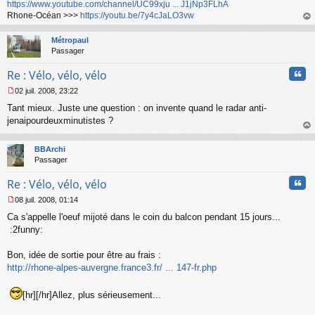
https://www.youtube.com/channel/UC99xju ... J1jNp3FLhA
Rhone-Océan >>>
https://youtu.be/7y4cJaLO3vw
au
t
Métropaul
Passager
Cita
Re : Vélo, vélo, vélo
02 juil. 2008, 23:22
M
Tant mieux. Juste une question : on invente quand le radar anti-
e
s
jenaipourdeuxminutistes ?
s
au
a
t
BBArchi
g
Passager
e
n
Cita
Re : Vélo, vélo, vélo
o
n
08 juil. 2008, 01:14
l
M
u
Ca s'appelle l'oeuf mijoté dans le coin du balcon pendant 15 jours...
e
s
:2funny:
s
a
Bon, idée de sortie pour être au frais :
g
http://rhone-alpes-auvergne.france3.fr/ ... 147-fr.php
e
n
o
[hr][/hr]Allez, plus sérieusement...
n
l