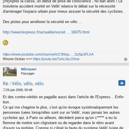
[/hr]Après la casse, un début de prise de conscience ; ho bah alors ! Le
troisième accident mortel en Velib' relance le débat sur la nécessité
d'aménager l'espace urbain pour mieux assurer la sécurité des cyclistes.
Des pistes pour améliorer la sécurité en vélo ...
http://www.lexpress.fr/actualite/societ ... 16075.html
https://www.youtube.com/channel/UC99xju ... J1jNp3FLhA
Rhone-Océan >>>
https://youtu.be/7y4cJaLO3vw
au
t
Métropaul
Passager
Cita
Re : Vélo, vélo, vélo
26 juin 2008, 00:48
M
Et des contre-vérités en pagaille aussi dans l'article de l'Express... Enfin
e
s
bon.
s
Ce qui me chagrine le plus, c'est qu'on évoque systématiquement les
a
personnes tuées lorsqu'elles sont sur un Velib', mais jamais les autres
g
cyclistes qui, à Paris ou ailleurs, décèdent parce qu'un c***** a eu la
e
flemme de mettre son clignotant ou de regarder dans le rétro avant
n
o
d'ouvrir sa portière. Comme si c'était la faute du système Velib' (voire de