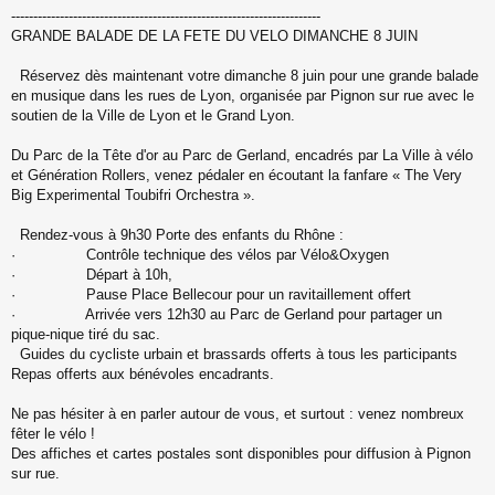
----------------------------------------------------------------------
GRANDE BALADE DE LA FETE DU VELO DIMANCHE 8 JUIN
Réservez dès maintenant votre dimanche 8 juin pour une grande balade
en musique dans les rues de Lyon, organisée par Pignon sur rue avec le
soutien de la Ville de Lyon et le Grand Lyon.
Du Parc de la Tête d'or au Parc de Gerland, encadrés par La Ville à vélo
et Génération Rollers, venez pédaler en écoutant la fanfare « The Very
Big Experimental Toubifri Orchestra ».
Rendez-vous à 9h30 Porte des enfants du Rhône :
· Contrôle technique des vélos par Vélo&Oxygen
· Départ à 10h,
· Pause Place Bellecour pour un ravitaillement offert
· Arrivée vers 12h30 au Parc de Gerland pour partager un
pique-nique tiré du sac.
Guides du cycliste urbain et brassards offerts à tous les participants
Repas offerts aux bénévoles encadrants.
Ne pas hésiter à en parler autour de vous, et surtout : venez nombreux
fêter le vélo !
Des affiches et cartes postales sont disponibles pour diffusion à Pignon
sur rue.