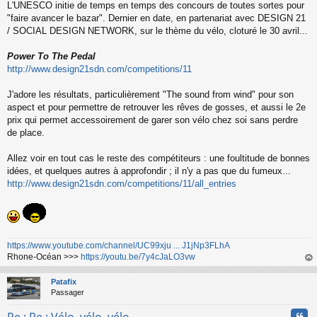
L'UNESCO initie de temps en temps des concours de toutes sortes pour
u
"faire avancer le bazar". Dernier en date, en partenariat avec DESIGN 21
/ SOCIAL DESIGN NETWORK, sur le thème du vélo, cloturé le 30 avril...
Power To The Pedal
http://www.design21sdn.com/competitions/11
J'adore les résultats, particulièrement "The sound from wind" pour son
aspect et pour permettre de retrouver les rêves de gosses, et aussi le 2e
prix qui permet accessoirement de garer son vélo chez soi sans perdre
de place.
Allez voir en tout cas le reste des compétiteurs : une foultitude de bonnes
idées, et quelques autres à approfondir ; il n'y a pas que du fumeux...
http://www.design21sdn.com/competitions/11/all_entries
https://www.youtube.com/channel/UC99xju ... J1jNp3FLhA
Rhone-Océan >>>
https://youtu.be/7y4cJaLO3vw
au
t
Patafix
Passager
Cita