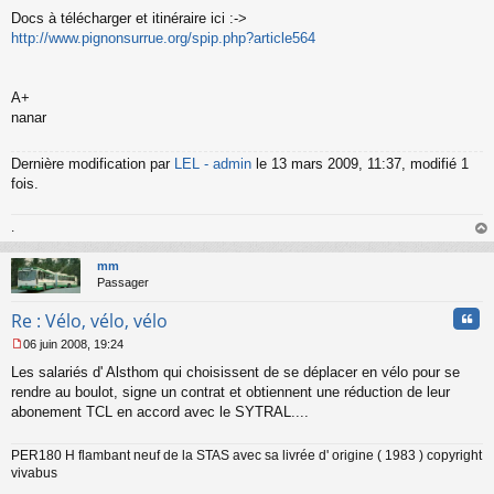
Docs à télécharger et itinéraire ici :->
http://www.pignonsurrue.org/spip.php?article564
A+
nanar
Dernière modification par
LEL - admin
le 13 mars 2009, 11:37, modifié 1
fois.
.
au
t
mm
Passager
Cita
Re : Vélo, vélo, vélo
06 juin 2008, 19:24
M
Les salariés d' Alsthom qui choisissent de se déplacer en vélo pour se
e
s
rendre au boulot, signe un contrat et obtiennent une réduction de leur
s
abonement TCL en accord avec le SYTRAL....
a
g
PER180 H flambant neuf de la STAS avec sa livrée d' origine ( 1983 ) copyright
e
vivabus
n
o