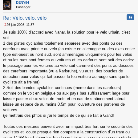
t
DENY84
Passager
Cita
Re : Vélo, vélo, vélo
26 juin 2008, 11:37
M
Je suis 100% d'accord avec Nanar, la solution pour le velo urbain, c'est
e
s
soit:
s
1 des pistes cyclables totalement separees avec des ponts ou des
a
carefours avec priorite au velo (ca existe en allemagne ou des axes entier
g
type est-ouest ou nord sud, sont ammenages uniquement pour les velos
e
et ou les rues sont fermes au voitures et les carfours sont soit des cedez
n
o
le passage pour les voitures au velo soit carement des ponts au dessues
n
des carefours importanta (vu a Karlsruhe), vu aussi des boucles de
l
detection pour velos qui fait passer le feu voitiure au rouge sans que le
u
cycliste ait a freiner)
2 Soit des bandes cyclables continues (meme dans les carefours)
comme on le voit en belgique ou aux pays bas suffissament large pour
laisser passer deux velos de fronts et en cas de stationement lateral,
laisse un espace de au moins 0.5m pour l'ouverture des portieres de
voitures.
(je mettrais des phtos si j'ai le temps de ce qui se fait a Gand!
Toutes ces mesures peuvent avoir un impact tres fort sur le securite des
cyclistes et coute presque rien compare a la construction d'un tram ou
autre TCSP lourd. (pour les bande cyclables, ca coute: une coute etude