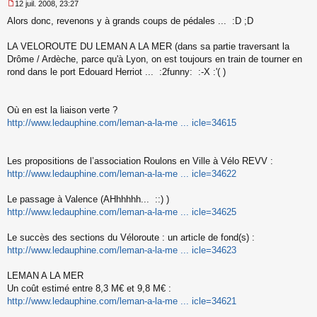
12 juil. 2008, 23:27
M
Alors donc, revenons y à grands coups de pédales ... :D ;D
e
s
s
LA VELOROUTE DU LEMAN A LA MER (dans sa partie traversant la
a
Drôme / Ardèche, parce qu'à Lyon, on est toujours en train de tourner en
g
rond dans le port Edouard Herriot ... :2funny: :-X :'( )
e
n
o
n
Où en est la liaison verte ?
l
http://www.ledauphine.com/leman-a-la-me ... icle=34615
u
Les propositions de l’association Roulons en Ville à Vélo REVV :
http://www.ledauphine.com/leman-a-la-me ... icle=34622
Le passage à Valence (AHhhhhh... ::) )
http://www.ledauphine.com/leman-a-la-me ... icle=34625
Le succès des sections du Véloroute : un article de fond(s) :
http://www.ledauphine.com/leman-a-la-me ... icle=34623
LEMAN A LA MER
Un coût estimé entre 8,3 M€ et 9,8 M€ :
http://www.ledauphine.com/leman-a-la-me ... icle=34621