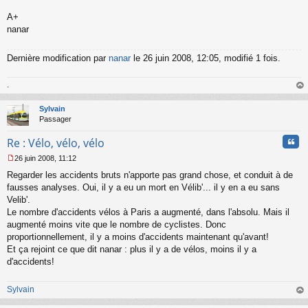
A+
nanar
Dernière modification par
nanar
le 26 juin 2008, 12:05, modifié 1 fois.
.
au
t
Sylvain
Passager
Cita
Re : Vélo, vélo, vélo
26 juin 2008, 11:12
M
Regarder les accidents bruts n'apporte pas grand chose, et conduit à de
e
s
fausses analyses. Oui, il y a eu un mort en Vélib'... il y en a eu sans
s
Velib'.
a
Le nombre d'accidents vélos à Paris a augmenté, dans l'absolu. Mais il
g
augmenté moins vite que le nombre de cyclistes. Donc
e
proportionnellement, il y a moins d'accidents maintenant qu'avant!
n
o
Et ça rejoint ce que dit nanar : plus il y a de vélos, moins il y a
n
d'accidents!
l
u
Sylvain
au