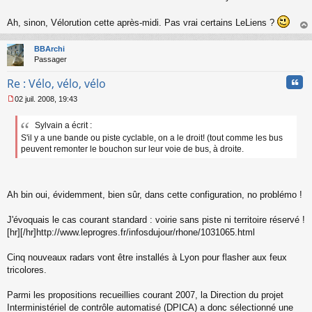
a
g
Ah, sinon, Vélorution cette après-midi. Pas vrai certains LeLiens ?
e
n
au
o
t
BBArchi
n
Passager
l
u
Cita
Re : Vélo, vélo, vélo
02 juil. 2008, 19:43
M
e
Sylvain a écrit :
s
S'il y a une bande ou piste cyclable, on a le droit! (tout comme les bus
s
a
peuvent remonter le bouchon sur leur voie de bus, à droite.
g
e
n
o
Ah bin oui, évidemment, bien sûr, dans cette configuration, no problémo !
n
l
J'évoquais le cas courant standard : voirie sans piste ni territoire réservé !
u
[hr][/hr]http://www.leprogres.fr/infosdujour/rhone/1031065.html
Cinq nouveaux radars vont être installés à Lyon pour flasher aux feux
tricolores.
Parmi les propositions recueillies courant 2007, la Direction du projet
Interministériel de contrôle automatisé (DPICA) a donc sélectionné une