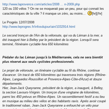
http://www.laprovence.com/articles/2008 ... n-2009.php
120 ou 150 vélos ? On ne se moquerait pas un peu, pour qui connait les
caractéristiques de la ville ? il manque un zéro, au moins...
[hr][/hr]
Le Progrès 12/07/2008
http://www.leprogres.fr/infosdujour/ain/1032914.html
Le second tronçon de l'Ain de la véloroute, qui va du Léman à la mer, a
été inauguré hier à Belley par le président de la région. Lorsqu'il sera
terminé, l'itinéraire cyclable fera 650 kilomètres
Pédaler du lac Léman jusqu'à la Méditerranée, cela ne sera bientôt
plus réservé aux seuls cyclistes professionnels
.
Le projet de véloroute, un itinéraire cyclable au fil du Rhône, continue
d'avancer. Un tracé de 650 kilomètres qui traversera trois régions (Rhône-
Alpes, Languedoc-Roussillon et Provence-Alpes-Côte-d'Azur) et douze
départements.
Hier, Jean-Jack Queyranne, président de la région, a inauguré, à Belley,
la section Lavours-Virignin. Un tronçon d'une vingtaine de kilomètres,
parmi les 450 prévus en Rhône-Alpes. Un rassemblement festif a eu lieu
en musique au milieu des vélos et des habitants ravis. Après avoir coupé
le traditionnel ruban, Jean-Jack Queyranne a enfourché un vélo pour