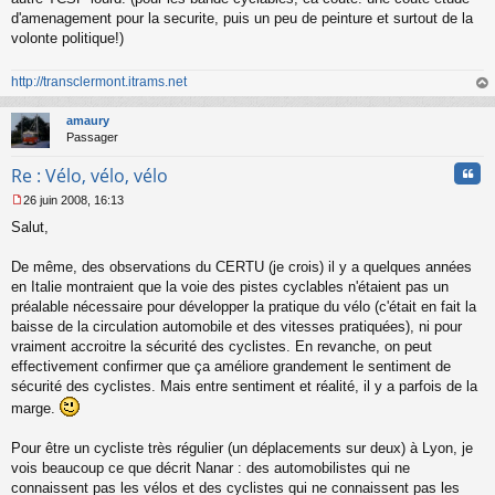
d'amenagement pour la securite, puis un peu de peinture et surtout de la
volonte politique!)
http://transclermont.itrams.net
au
t
amaury
Passager
Cita
Re : Vélo, vélo, vélo
26 juin 2008, 16:13
M
Salut,
e
s
s
De même, des observations du CERTU (je crois) il y a quelques années
a
en Italie montraient que la voie des pistes cyclables n'étaient pas un
g
préalable nécessaire pour développer la pratique du vélo (c'était en fait la
e
baisse de la circulation automobile et des vitesses pratiquées), ni pour
n
o
vraiment accroitre la sécurité des cyclistes. En revanche, on peut
n
effectivement confirmer que ça améliore grandement le sentiment de
l
sécurité des cyclistes. Mais entre sentiment et réalité, il y a parfois de la
u
marge.
Pour être un cycliste très régulier (un déplacements sur deux) à Lyon, je
vois beaucoup ce que décrit Nanar : des automobilistes qui ne
connaissent pas les vélos et des cyclistes qui ne connaissent pas les