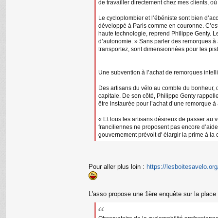
de travailler directement chez mes clients, où je
Le cycloplombier et l’ébéniste sont bien d’accor
développé à Paris comme en couronne. C’est au
haute technologie, reprend Philippe Genty. Le
d’autonomie. » Sans parler des remorques à as
transportez, sont dimensionnées pour les pist
Une subvention à l’achat de remorques intelli
Des artisans du vélo au comble du bonheur, d
capitale. De son côté, Philippe Genty rappell
être instaurée pour l’achat d’une remorque à a
« Et tous les artisans désireux de passer au v
franciliennes ne proposent pas encore d’aide
gouvernement prévoit d' élargir la prime à la 
Pour aller plus loin :
https://lesboitesavelo.org
L'asso propose une 1ère enquête sur la place d