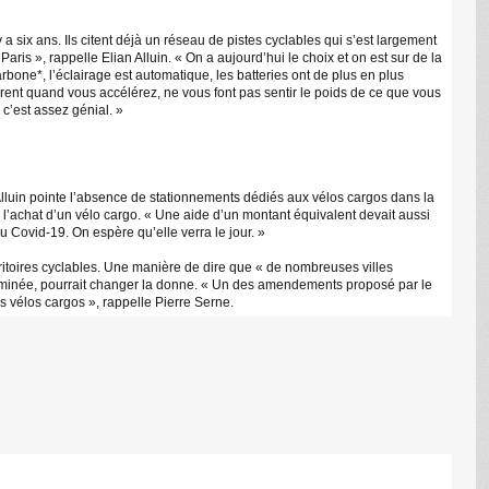
 y a six ans. Ils citent déjà un réseau de pistes cyclables qui s’est largement
is », rappelle Elian Alluin. « On a aujourd’hui le choix et on est sur de la
bone*, l’éclairage est automatique, les batteries ont de plus en plus
èrent quand vous accélérez, ne vous font pas sentir le poids de ce que vous
c’est assez génial. »
Alluin pointe l’absence de stationnements dédiés aux vélos cargos dans la
 l’achat d’un vélo cargo. « Une aide d’un montant équivalent devait aussi
du Covid-19. On espère qu’elle verra le jour. »
erritoires cyclables. Une manière de dire que « de nombreuses villes
examinée, pourrait changer la donne. « Un des amendements proposé par le
es vélos cargos », rappelle Pierre Serne.