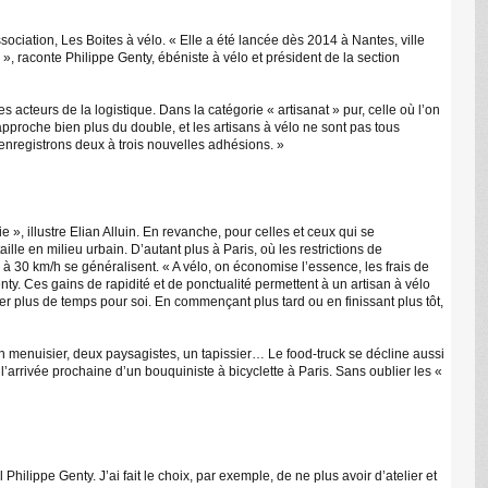
sociation, Les Boites à vélo. « Elle a été lancée dès 2014 à Nantes, ville
, raconte Philippe Genty, ébéniste à vélo et président de la section
 acteurs de la logistique. Dans la catégorie « artisanat » pur, celle où l’on
 approche bien plus du double, et les artisans à vélo ne sont pas tous
 enregistrons deux à trois nouvelles adhésions. »
», illustre Elian Alluin. En revanche, pour celles et ceux qui se
ille en milieu urbain. D’autant plus à Paris, où les restrictions de
 à 30 km/h se généralisent. « A vélo, on économise l’essence, les frais de
ty. Ces gains de rapidité et de ponctualité permettent à un artisan à vélo
ger plus de temps pour soi. En commençant plus tard ou en finissant plus tôt,
un menuisier, deux paysagistes, un tapissier… Le food-truck se décline aussi
 l’arrivée prochaine d’un bouquiniste à bicyclette à Paris. Sans oublier les «
 Philippe Genty. J’ai fait le choix, par exemple, de ne plus avoir d’atelier et