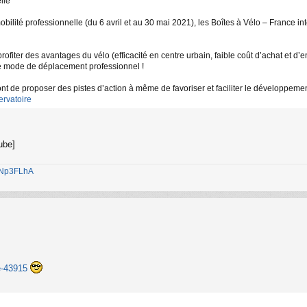
lle
bilité professionnelle (du 6 avril et au 30 mai 2021), les Boîtes à Vélo – France int
profiter des avantages du vélo (efficacité en centre urbain, faible coût d’achat et d
 ce mode de déplacement professionnel !
t de proposer des pistes d’action à même de favoriser et faciliter le développement d
ervatoire
ube]
1jNp3FLhA
re-43915