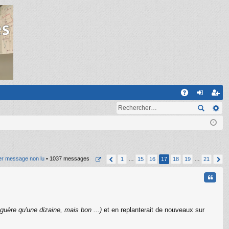
R
A
on
ns
Q
ne
cri
xi
pti
on
on
er message non lu
• 1037 messages
1
…
15
16
17
18
19
…
21
Citati
 guère qu'une dizaine, mais bon ...)
et en replanterait de nouveaux sur