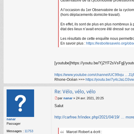
Observatoire de la cyclomobilité professionne
A l’occasion du 1er Observatoire de la cyclomo
(hors déplacements domicile-travail).
En effet, ils sont de plus en plus nombreux à 
état des lieux n’avait encore été dressé sur
Les résultats de cette enquête nous permettron
En savoir plus :
https://lesboitesavelo.org/obs
[youtube]https://youtu.be/Yj2YF2sVsFg[/yout
https://www.youtube.com/channel/UC99xju ... J
Rhone-Océan >>>
https://youtu.be/7y4cJaLO3vw
Re: Vélo, vélo, vélo
par
nanar
»
24 avr. 2021, 20:25
M
Salut
e
s
s
http://carfree.fr/index.php/2021/04/19/ ... mo
nanar
a
Passager
g
e
Messages :
11753
Marcel Robert a écrit :
n