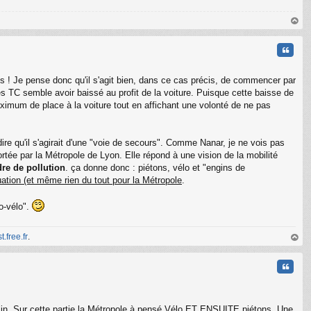
au
t
Citati
s ! Je pense donc qu'il s'agit bien, dans ce cas précis, de commencer par
 TC semble avoir baissé au profit de la voiture. Puisque cette baisse de
aximum de place à la voiture tout en affichant une volonté de ne pas
dire qu'il s'agirait d'une "voie de secours". Comme Nanar, je ne vois pas
ortée par la Métropole de Lyon. Elle répond à une vision de la mobilité
dre de pollution
. ça donne donc : piétons, vélo et "engins de
C
uation (et même rien du tout pour la Métropole
.
ro-vélo".
t.free.fr
.
au
t
Citati
rlin. Sur cette partie la Métropole à pensé Vélo ET ENSUITE piétons. Une