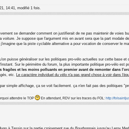
21, 14:41, modifié 1 fois.
ivement se demander comment on justifierait de ne pas maintenir de voies bu
 voiture. Je suppose que l'argument mis en avant sera que la part modale des
 j'imagine que la piste cyclable alternative a pour vocation de conserver le m
'on puisse généraliser sur les politiques pro-vélo actuelles sur cette base et 
instant. Sur le périmètre du forum, la plus importante politique pro-vélo est p
lus fragiles et les moins polluants en premier avant de remonter dans l'or
agés, etc.
Le caractère individuel du vélo n'a pas grand chose à voir dans l'éq
par simple affichage, ça se voit facilement. ça n'en fait pas des politiques "p
ourquoi attendre le TOP
En attendant, RDV sur les traces du FOL:
http://folsaintjus
 Hugo à Tassin sur la partie croisement rue du Bourbonnais jusqu'au Leroy Me