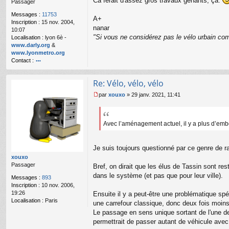
Ca ferait d'assez gros travaux gênants, ça.
Passager
g
e
Messages :
11753
n
A+
Inscription :
15 nov. 2004,
o
nanar
10:07
n
"Si vous ne considérez pas le vélo urbain com
Localisation :
lyon 6è -
l
www.darly.org
&
u
www.lyonmetro.org
Contact :
o
nt
Re: Vélo, vélo, vélo
ac
te
par
xouxo
»
29 janv. 2021, 11:41
r
M
n
e
a
s
n
s
Avec l’aménagement actuel, il y a plus d’embo
ar
a
g
e
Je suis toujours questionné par ce genre de ra
n
xouxo
o
Passager
Bref, on dirait que les élus de Tassin sont rest
n
dans le système (et pas que pour leur ville).
l
Messages :
893
u
Inscription :
10 nov. 2006,
19:26
Ensuite il y a peut-être une problématique spéc
Localisation :
Paris
une carrefour classique, donc deux fois moins 
Le passage en sens unique sortant de l'une de
permettrait de passer autant de véhicule avec