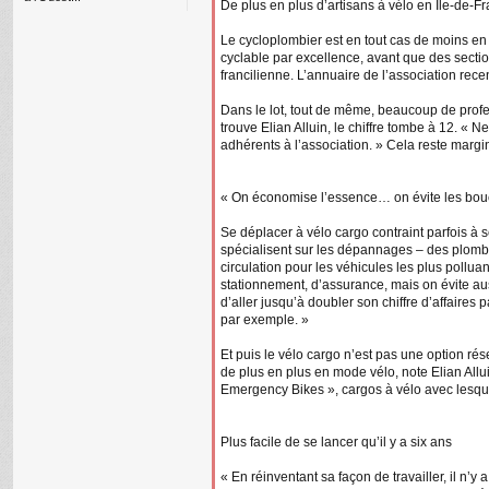
De plus en plus d’artisans à vélo en Ile-de-F
Le cycloplombier est en tout cas de moins en m
cyclable par excellence, avant que des sectio
francilienne. L’annuaire de l’association rec
Dans le lot, tout de même, beaucoup de profess
trouve Elian Alluin, le chiffre tombe à 12. « 
adhérents à l’association. » Cela reste margi
« On économise l’essence… on évite les bo
Se déplacer à vélo cargo contraint parfois à s
spécialisent sur les dépannages – des plombiers
circulation pour les véhicules les plus pollua
stationnement, d’assurance, mais on évite auss
d’aller jusqu’à doubler son chiffre d’affaires
par exemple. »
Et puis le vélo cargo n’est pas une option ré
de plus en plus en mode vélo, note Elian Allui
Emergency Bikes », cargos à vélo avec lesque
Plus facile de se lancer qu’il y a six ans
« En réinventant sa façon de travailler, il n’y