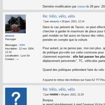
Dernière modification par
xouxo
le 29 janv. 20
Re: Vélo, vélo, vélo
par
amaury
»
29 janv. 2021, 12:14
M
Dans le cas présent de Tassin, on peut effect
e
s
chercher à garder le maximum de place pour la
s
part modale se fait aussi en faveur des vélos,
amaury
a
Passager
prendre en compte que la voiture.
g
e
Messages :
4999
Pour autant, je ne pense pas, moi non plus, qu
n
Inscription :
12 nov. 2004,
o
12:19
de politique pro-vélo sur cette commune pour l'
n
Localisation :
Lyon 5e
clairement exprimée :
elle fait passer les p
l
Contact :
déplacement personnels", TC, véhicules part
u
o
nt
Quand des politiques prétendent faire du vélo 
ac
te
r
A quand le retour des trolleys sur l'axe A2 ?!? P
a
m
a
Re: Vélo, vélo, vélo
ur
par
HAB69
»
29 janv. 2021, 12:29
y
M
Bonjour,
e
s
je prend régulièrement à pied l'avenue Victor