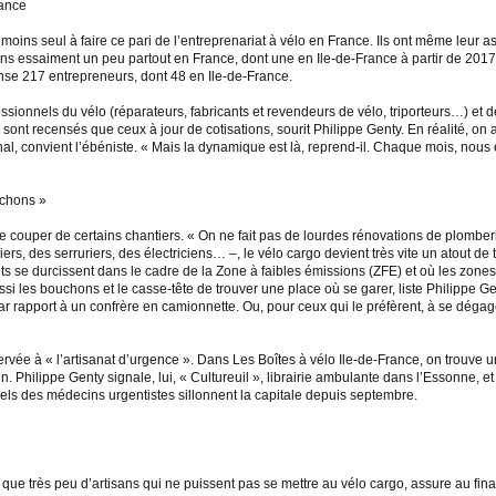
rance
oins seul à faire ce pari de l’entreprenariat à vélo en France. Ils ont même leur as
ns essaiment un peu partout en France, dont une en Ile-de-France à partir de 2017 »
ense 217 entrepreneurs, dont 48 en Ile-de-France.
ionnels du vélo (réparateurs, fabricants et revendeurs de vélo, triporteurs…) et des
Ne sont recensés que ceux à jour de cotisations, sourit Philippe Genty. En réalité, on
nal, convient l’ébéniste. « Mais la dynamique est là, reprend-il. Chaque mois, nous
uchons »
e couper de certains chantiers. « On ne fait pas de lourdes rénovations de plomberie 
, des serruriers, des électriciens… –, le vélo cargo devient très vite un atout de ta
nts se durcissent dans le cadre de la Zone à faibles émissions (ZFE) et où les zones
i les bouchons et le casse-tête de trouver une place où se garer, liste Philippe Gen
 par rapport à un confrère en camionnette. Ou, pour ceux qui le préfèrent, à se déga
servée à « l’artisanat d’urgence ». Dans Les Boîtes à vélo Ile-de-France, on trouve 
n. Philippe Genty signale, lui, « Cultureuil », librairie ambulante dans l’Essonne, et
ls des médecins urgentistes sillonnent la capitale depuis septembre.
 a que très peu d’artisans qui ne puissent pas se mettre au vélo cargo, assure au final