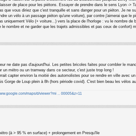
ns laisser de place pour les piétons. Essayer de prendre dans le sens Lyon -> T
as que vous diriez que c'est tranquille et sans danger pour un piéton. Je ne sui
dre un vélo à un passage piéton qu'une voiture), par contre j'aimerai que le piét
as uniquement Vélo (+ voiture...) vers la place de l'horloge : vu le nombre de b
re le nombre et ne garder que les trajets admissibles et pas ceux de confort) mai
r ne date pas d'aujourd'hui. Les petites bricoles faites pour combler le manqu
r un métro ou un tramway dans ce secteur, c'est juste trop long !
rrait capter environ la moitié des automolistes pour se rendre en ville avec un 
is Gorge de Loup plein à 8h (hors période covid). C'est bien beau les vélos au
/www.google.com/maps/d/viewer?mi ... 00005&z=11
métro (à > 95 % en surface) + prolongement en Presqu'Ile