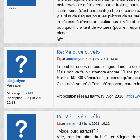
s
piste cyclable a été créée sur le trottoir, sa
HAB69
a
l'autre sens (c'est une pente) et je ne pense p
g
y a plus de risques pour les piétons de se pren
e
la nécessité d'avoir un couloir bus + vélo et p
n
o
pourquoi il y a tant de voitures (pour en rédui
n
place.
l
@+
u
Re: Vélo, vélo, vélo
par
alecjcclyon
»
29 janv. 2021, 13:01
M
Le problème des embouteillages dans ce secteu
e
s
Mais bon va falloir attendre encore 10 ans pou
s
Sur les 50 000 véhicules/j, je pense qu'on pou
alecjcclyon
a
C'est déjà saturé à Tassin/Craponne, parc rela
Passager
g
e
Messages :
2149
n
Proposition réseau tramway Lyon 2030 :
https:/
Inscription :
27 juin 2016,
o
12:13
n
l
u
Re: Vélo, vélo, vélo
par
nanar
»
29 janv. 2021, 16:22
M
"Mode lourd attractif" ?
e
s
Vite, transformation du TTOL en 3 lignes de 