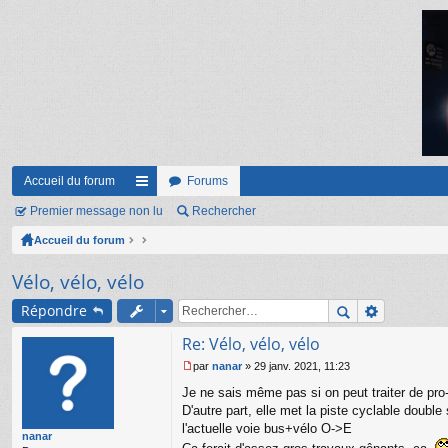
Accueil du forum
Forums
Premier message non lu
ac
Rechercher
Accueil du forum
co
ur
Vélo, vélo, vélo
ci
Répondre
s
Re: Vélo, vélo, vélo
par
nanar
»
29 janv. 2021, 11:23
M
Je ne sais même pas si on peut traiter de pro-
e
s
D'autre part, elle met la piste cyclable doubl
s
l'actuelle voie bus+vélo O->E
nanar
a