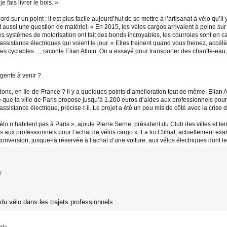
 fais livrer le bois. »
d sur un point : il est plus facile aujourd’hui de se mettre à l’artisanat à vélo qu’il
ssi une question de matériel. « En 2015, les vélos cargos arrivaient à peine sur Par
s systèmes de motorisation ont fait des bonds incroyables, les courroies sont en car
sistance électriques qui voient le jour. « Elles freinent quand vous freinez, accél
es cyclables…, raconte Elian Alluin. On a essayé pour transporter des chauffe-eau, 
gente à venir ?
onc, en Ile-de-France ? Il y a quelques points d’amélioration tout de même. Elian 
e que la ville de Paris propose jusqu’à 1.200 euros d’aides aux professionnels pour
ssistance électrique, précise-t-il. Le projet a été un peu mis de côté avec la crise 
élo n’habitent pas à Paris », ajoute Pierre Serne, président du Club des villes et t
s aux professionnels pour l’achat de vélos cargo ». La loi Climat, actuellement 
conversion, jusque-là réservée à l’achat d’une voiture, aux vélos électriques dont l
/
u vélo dans les trajets professionnels :