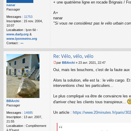
s
+ une quatrième ligne en rocade Brignais / Fran
nanar
a
Passager
g
A+
e
Messages :
11753
nanar
n
Inscription :
15 nov. 2004,
o
"Si vous ne considérez pas le vélo urbain com
10:07
n
Localisation :
lyon 6è -
l
www.darly.org
&
u
www.lyonmetro.org
Contact :
o
nt
Re: Vélo, vélo, vélo
ac
te
par
BBArchi
»
23 avr. 2021, 22:47
r
M
Oui, mais les bouchons, c'est de la faute aux
n
e
a
s
n
s
Alors la solution, elle est la : le vélo cargo.
ar
a
interventions chez les particuliers...
g
e
Le plus compliqué va être de convaincre les e
n
o
BBArchi
d'arriver chez les clients tous transpireux...
n
Passager
l
Un article :
https://www.20minutes.fr/paris/302
Messages :
14685
u
Inscription :
13 avr. 2007,
21:55
Localisation :
Complètement
à l'Ouest...