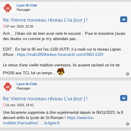
t
Lyon-St-Clair
Passager
Cita
Re: Vienne nouveau réseau L'va Jour J !
07 avr. 2023, 22:35
M
Ach... J'étais sûr de bien avoir noté le second... Pour le troisième j'avais
e
s
des doutes vu comme je m'y attendais pas...
s
a
EDIT : En fait le 95 est l'ex-1320 d'UTP, il a roulé sur le réseau Lignes
g
d'Azur :
https://maki2859fanbus.forumactif.com/t3463-1320
e
n
o
Le retour d'une vieille tradition viennoise, ils avaient racheté un lot de
n
PH100 aux TCL fut un temps...
l
u
au
t
Lyon-St-Clair
Passager
Cita
Re: Vienne nouveau réseau L'va Jour J !
11 nov. 2023, 14:41
M
Une bizarrerie supprimée à titre expérimental depuis le 06/11/2023, la 8
e
s
dessert enfin le lycée de St-Romain !
https://www.lva-
s
mobilite.fr/actualites/ ... la-ligne-8
a
au
g