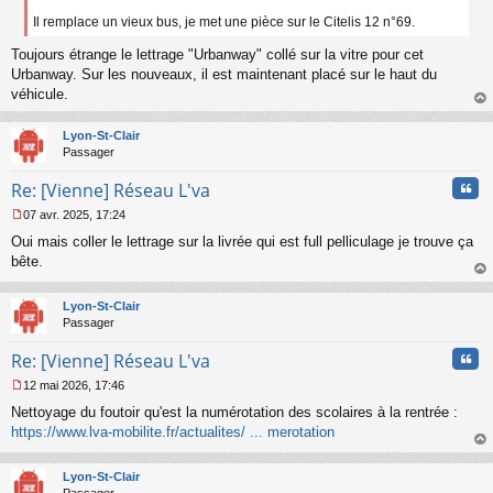
g
e
Il remplace un vieux bus, je met une pièce sur le Citelis 12 n°69.
n
o
Toujours étrange le lettrage "Urbanway" collé sur la vitre pour cet
n
Urbanway. Sur les nouveaux, il est maintenant placé sur le haut du
l
véhicule.
u
au
t
Lyon-St-Clair
Passager
Cita
Re: [Vienne] Réseau L'va
07 avr. 2025, 17:24
M
Oui mais coller le lettrage sur la livrée qui est full pelliculage je trouve ça
e
s
bête.
s
au
a
t
Lyon-St-Clair
g
Passager
e
n
Cita
Re: [Vienne] Réseau L'va
o
n
12 mai 2026, 17:46
l
M
u
Nettoyage du foutoir qu'est la numérotation des scolaires à la rentrée :
e
s
https://www.lva-mobilite.fr/actualites/ ... merotation
s
au
a
t
Lyon-St-Clair
g