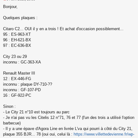
M
Bonjour,
e
s
s
Quelques plaques :
a
g
Citaro C2... OUI il y en a trois ! Et achat d'occasion possiblement...
e
95 : ES-963-XT
n
o
96 : EH-621-BX
n
97 : EC-636-BX
l
u
City 23 ou 29
inconnu : GC-363-XA
Renault Master III
12 : EX-446-FG
inconnu : plaque DY-710-??
inconnu : GF-107-PD
16 : GF-922-PC
Sinon :
- Le City 21 n°10 est toujours au parc
- Je n'ai pas vu les Citelis 12 n°71, 76 et 77 (l'un des trois a utilisé l'option
barbecue)
- Il y a une épave d'Agora Line en livrée L'va qui pourri à côté du City 21,
plaque 355 BJR... 78 (oui oui, celui là :
https://www.villettedevienne.fr/wp-