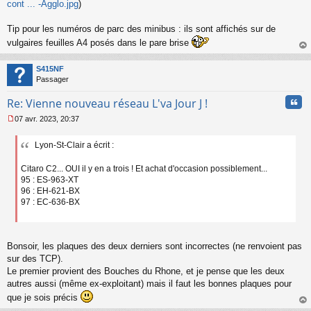
cont ... -Agglo.jpg
)
Tip pour les numéros de parc des minibus : ils sont affichés sur de
vulgaires feuilles A4 posés dans le pare brise
au
t
S415NF
Passager
Cita
Re: Vienne nouveau réseau L'va Jour J !
07 avr. 2023, 20:37
M
e
Lyon-St-Clair a écrit :
s
s
a
Citaro C2... OUI il y en a trois ! Et achat d'occasion possiblement...
g
95 : ES-963-XT
e
96 : EH-621-BX
n
97 : EC-636-BX
o
n
l
u
Bonsoir, les plaques des deux derniers sont incorrectes (ne renvoient pas
sur des TCP).
Le premier provient des Bouches du Rhone, et je pense que les deux
autres aussi (même ex-exploitant) mais il faut les bonnes plaques pour
que je sois précis
au