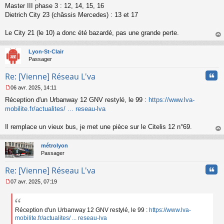
Master III phase 3 : 12, 14, 15, 16
Dietrich City 23 (châssis Mercedes) : 13 et 17
Le City 21 (le 10) a donc été bazardé, pas une grande perte.
au
t
Lyon-St-Clair
Passager
Cita
Re: [Vienne] Réseau L'va
06 avr. 2025, 14:11
M
Réception d'un Urbanway 12 GNV restylé, le 99 :
https://www.lva-
e
s
mobilite.fr/actualites/ ... reseau-lva
s
a
Il remplace un vieux bus, je met une pièce sur le Citelis 12 n°69.
g
au
e
t
n
métrolyon
o
Passager
n
Cita
l
Re: [Vienne] Réseau L'va
u
07 avr. 2025, 07:19
M
e
s
s
Réception d'un Urbanway 12 GNV restylé, le 99 :
https://www.lva-
a
mobilite.fr/actualites/ ... reseau-lva