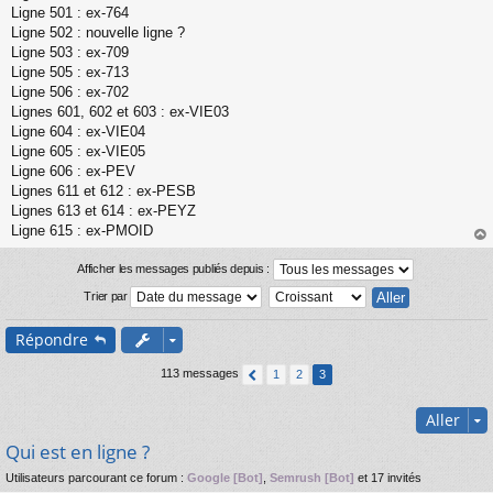
Ligne 501 : ex-764
Ligne 502 : nouvelle ligne ?
Ligne 503 : ex-709
Ligne 505 : ex-713
Ligne 506 : ex-702
Lignes 601, 602 et 603 : ex-VIE03
Ligne 604 : ex-VIE04
Ligne 605 : ex-VIE05
Ligne 606 : ex-PEV
Lignes 611 et 612 : ex-PESB
Lignes 613 et 614 : ex-PEYZ
Ligne 615 : ex-PMOID
au
t
Afficher les messages publiés depuis :
Trier par
Répondre
113 messages
1
2
3
Aller
Qui est en ligne ?
Utilisateurs parcourant ce forum :
Google [Bot]
,
Semrush [Bot]
et 17 invités