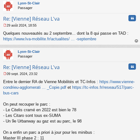
t
Lyon-St-Clair
e
Passager
n
o
Cita
Re: [Vienne] Réseau L'va
n
l
29 août 2024, 18:55
u
M
Quelques nouveautés au 2 septembre... dont la 8 qui passe en TAD :
e
s
https://www.lva-mobilite.fr/actualites/ ... -septembre
s
au
a
t
Lyon-St-Clair
g
Passager
e
n
Cita
Re: [Vienne] Réseau L'va
o
n
09 sept. 2024, 23:32
l
M
u
Entre le dernier RA de Vienne Mobilités et TC-Infos :
https://www.vienne-
e
s
condrieu-agglomerati ... _Copie.pdf
et
https://tc-infos.fr/reseau/517/parc-
s
bus-cars
a
g
On peut recouper le parc :
e
- Le Citelis cramé en 2022 est bien le 78
n
o
- Les Citaro sont tous ex-SUMA
n
- Un 9e Urbanway au gaz est au parc, le 98
l
u
On a enfin un parc a priori à jour pour les minibus :
Master III phase 2 : 11