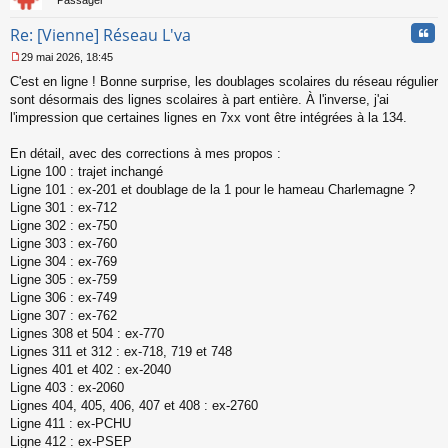
Passager
e
n
Cita
Re: [Vienne] Réseau L'va
o
n
29 mai 2026, 18:45
l
M
u
C'est en ligne ! Bonne surprise, les doublages scolaires du réseau régulier
e
s
sont désormais des lignes scolaires à part entière. À l'inverse, j'ai
s
l'impression que certaines lignes en 7xx vont être intégrées à la 134.
a
g
En détail, avec des corrections à mes propos :
e
Ligne 100 : trajet inchangé
n
o
Ligne 101 : ex-201 et doublage de la 1 pour le hameau Charlemagne ?
n
Ligne 301 : ex-712
l
Ligne 302 : ex-750
u
Ligne 303 : ex-760
Ligne 304 : ex-769
Ligne 305 : ex-759
Ligne 306 : ex-749
Ligne 307 : ex-762
Lignes 308 et 504 : ex-770
Lignes 311 et 312 : ex-718, 719 et 748
Lignes 401 et 402 : ex-2040
Ligne 403 : ex-2060
Lignes 404, 405, 406, 407 et 408 : ex-2760
Ligne 411 : ex-PCHU
Ligne 412 : ex-PSEP