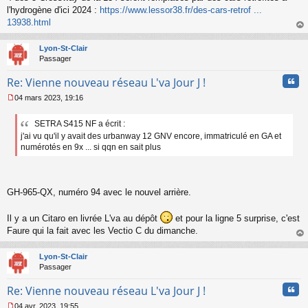
s
l'hydrogène d'ici 2024 :
https://www.lessor38.fr/des-cars-retrof ...
s
13938.html
a
au
g
t
Lyon-St-Clair
e
Passager
n
o
Cita
Re: Vienne nouveau réseau L'va Jour J !
n
l
04 mars 2023, 19:16
u
M
e
SETRA S415 NF a écrit :
s
j'ai vu qu'il y avait des urbanway 12 GNV encore, immatriculé en GA et
s
a
numérotés en 9x ... si qqn en sait plus
g
e
n
o
GH-965-QX, numéro 94 avec le nouvel arrière.
n
l
Il y a un Citaro en livrée L'va au dépôt
et pour la ligne 5 surprise, c'est
u
Faure qui la fait avec les Vectio C du dimanche.
au
t
Lyon-St-Clair
Passager
Cita
Re: Vienne nouveau réseau L'va Jour J !
04 avr. 2023, 19:55