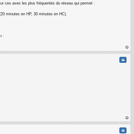
r ces axes les plus fréquentés du réseau qui permet :
(20 minutes en HP, 30 minutes en HC).
u :
au
t
Citati
au
t
Citati