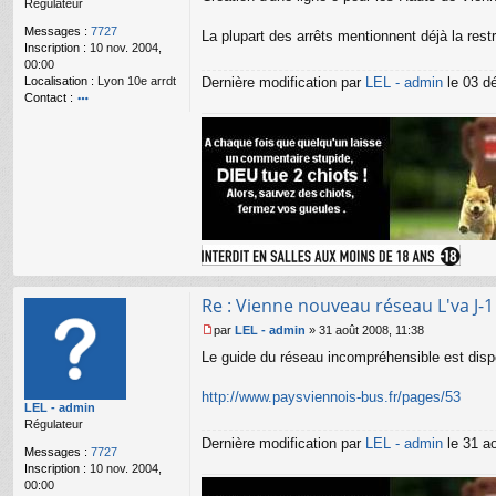
Régulateur
g
e
Messages :
7727
La plupart des arrêts mentionnent déjà la restr
n
Inscription :
10 nov. 2004,
o
00:00
n
Localisation :
Lyon 10e arrdt
Dernière modification par
LEL - admin
le 03 dé
l
Contact :
u
o
nt
ac
te
r
L
E
L
-
a
d
m
Re : Vienne nouveau réseau L'va J-1
in
par
LEL - admin
»
31 août 2008, 11:38
M
Le guide du réseau incompréhensible est dispo
e
s
s
http://www.paysviennois-bus.fr/pages/53
LEL - admin
a
Régulateur
g
e
Dernière modification par
LEL - admin
le 31 ao
Messages :
7727
n
Inscription :
10 nov. 2004,
o
00:00
n