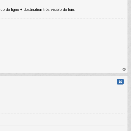
e de ligne + destination très visible de loin.
C
au
t
Citati