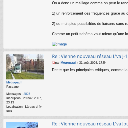
On a donc un maillage comme on peut le renco
1) un renforcement des fréquences grâce au 
2) de multiples possibilités de liaisons sans 
Comme un petit schéma vaut mieux qu’une longu
Re : Vienne nouveau réseau L'va J-1
par
Métropaul
»
31 août 2008, 17:54
M
Reste que les principales critiques, comme la f
e
s
s
Métropaul
a
Passager
g
e
Messages :
2827
n
Inscription :
29 nov. 2007,
o
23:13
n
Localisation :
Là-bas si j'y
l
suis...
u
Re : Vienne nouveau réseau L'va Jour