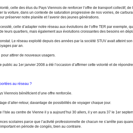
nté, celle des élus du Pays Viennois de renforcer l’offre de transport collectif, de
r la voiture, dans un contexte de saturation progressive de nos voiries, de carburan
r préserver notre planète et l’avenir des jeunes générations.
cessité, celle d’adapter notre réseau aux évolutions de l’offre TER par exemple, q
 leurs quartiers, mais également aux évolutions croissantes des besoins en dép
onstat. Le réseau exploité depuis des années par la société STUV avait atteint son p
voyages par an.
p pour attirer de nouveaux usagers.
 public au 1er janvier 2008 a été l’occasion d’affirmer cette volonté et de répondre
pportées au réseau ?
s Viennois bénéficient d’une offre renforcée.
tage d’aller-retour, davantage de possibilités de voyager chaque jour.
e l’Isle au centre de Vienne il y a aujourd’hui 30 allers, il y en aura 37 le 1er sep
nces scolaires parce que l’activité professionnelle de chacun ne s’arrête pas quand 
 important en période de congés, bien au contraire.