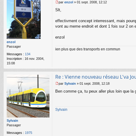
par
enzol
»
01 sept. 2008, 12:12
M
Slt,
e
s
s
effectivment concept interressant, mais pourquo
a
vont au meme endroit et dont 1 fois sur 2 on 
g
e
enzol
n
o
enzol
n
Passager
ien plus que des transports en commun
l
Messages :
134
u
Inscription :
16 nov. 2004,
15:08
Re : Vienne nouveau réseau L'va Jour
par
Sylvain
»
01 sept. 2008, 12:18
M
Ben comme ça, tu peux aller plus loin que la 
e
s
s
a
Sylvain
g
e
n
Sylvain
o
Passager
n
l
Messages :
1975