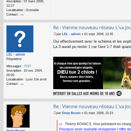
u
Inscription :
07 mars 2005,
22:27
Localisation :
Grenoble
Contact :
o
nt
Re : Vienne nouveau réseau L'va Jour
ac
te
par
LEL - admin
»
01 sept. 2008, 12:45
r
M
Oui effectivement avec le schéma et les explic
S
e
yl
s
La 3 aurait pu rester 1 car l'axe 1-7 était qu
va
s
LEL - admin
in
a
Régulateur
g
e
Messages :
7727
n
Inscription :
10 nov. 2004,
o
00:00
n
Localisation :
Lyon 10e arrdt
l
Contact :
u
o
nt
ac
te
Re : Vienne nouveau réseau L'va Jour
r
L
par
Derje Boven
»
01 sept. 2008, 15:23
E
M
L
e
Thierry KOVACS, Vice-président en charg
-
s
a
Pourquoi avoir souhaité réorganiser l’offre d
s
Derje Boven