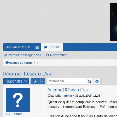
Accueil du forum
Forums
Premier message non lu
ac
Rechercher
Accueil du forum
co
ur
[Vienne] Réseau L'va
ci
Répondre
s
[Vienne] Réseau L'va
par
LEL - admin
»
31 août 2008, 11:26
M
Qu'est ce qu'il est compliqué le nouveau réseau
e
s
desservent dorénavant Estressin. Enfin bon co
s
LEL - admin
a
Création d'une ligne 8 pour les Hauts de Vien