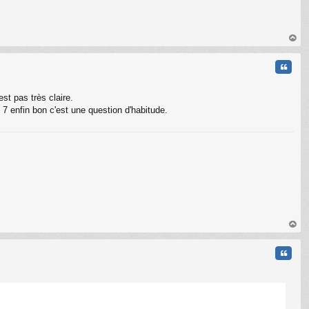
C
au
t
Citati
st pas très claire.
 7 enfin bon c'est une question d'habitude.
C
au
t
Citati