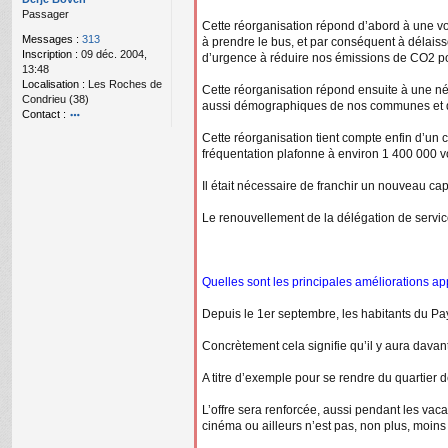
d
a
Passager
m
g
Cette réorganisation répond d’abord à une volo
in
e
Messages :
313
à prendre le bus, et par conséquent à délaisse
n
Inscription :
09 déc. 2004,
d’urgence à réduire nos émissions de CO2 pou
o
13:48
n
Localisation :
Les Roches de
Cette réorganisation répond ensuite à une né
l
Condrieu (38)
aussi démographiques de nos communes et de
u
Contact :
o
Cette réorganisation tient compte enfin d’un c
nt
fréquentation plafonne à environ 1 400 000 
ac
te
Il était nécessaire de franchir un nouveau ca
r
D
Le renouvellement de la délégation de service
er
je
B
o
ve
Quelles sont les principales améliorations a
n
Depuis le 1er septembre, les habitants du Pay
Concrètement cela signifie qu’il y aura davan
A titre d’exemple pour se rendre du quartier d
L’offre sera renforcée, aussi pendant les vaca
cinéma ou ailleurs n’est pas, non plus, moins