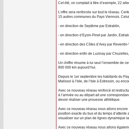
Cet été, on comptait à titre d’exemple, 22 al
L’offre sera renforcée sur tout le réseau. Ce
15 autres communes du Pays Viennois. Celui-c
- en direction de Septème par Estrablin,
- en direction d’Eyzin-Pinet par Jardin, Estra
- en direction des Côtes d’Arey par Reventin
- en direction enfin de Luzinay par Chuzelles,
Un chiffre résume à lui seul l’ensemble de ce
800 000 km aujourd’hui.
Depuis le 1er septembre les habitants du Pay
Malissol à l’Isle, de l’Isle à Estressin, ou
Avec ce nouveau réseau renforcé et restruct
à l’arrivée ou au départ ait une corresponda
devoir réaliser une prouesse athlétique.
Avec ce nouveau réseau nous allons encore am
position exacte du bus et du temps d’attente
visualiser sur un plan de lignes dynamique la l
Avec ce nouveau réseau nous allons également