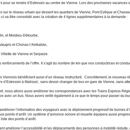
lers pour se rendre d’Estressin au centre de Vienne. Lors des prochaines vacances sc
rtes sur le réseau urbain qui dessert les quartiers de Vienne, Pont Evêque et Chass
i va être consolidé avec la création de 4 lignes supplémentaires à la demande :
blin, et Moidieu-Détourbe,
-Vaugris et Chonas-l’Amballan,
 Villette de Vienne et Serpaize.
s renforcements de l’offre. Il s’agit du nombre de km que nos conductrices et conduc
s Viennois bénéficient aussi d’un réseau restructuré. Concrètement, le nouveau ré
 encore d’Estressin à Malissol, sans devoir changer de bus en gare de Vienne, sans
uré, nous allons aussi améliorer les correspondances avec les Trains Express Régi
nce avec un bus. Nous avons veillé également à ce que le temps pour passer du bus
éliorer l’information des voyageurs avec le déploiement progressif de bornes d’i
 aux points d’arrêt. Un système d’annonce sonore et visuelle équipera aussi progre
iste des points d’arrêt.
 améliorer l’accessibilité et les déplacements des personnes à mobilité réduite, 