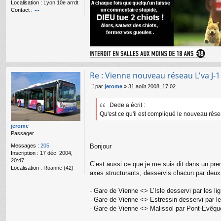
Localisation :
Lyon 10e arrdt
l
Contact :
u
o
nt
ac
te
r
L
E
L
Re : Vienne nouveau réseau L'va J-1
-
a
par
jerome
»
31 août 2008, 17:02
M
d
e
m
Dede a écrit :
s
in
Qu'est ce qu'il est compliqué le nouveau rése
s
a
jerome
g
Passager
e
n
Messages :
205
Bonjour
o
Inscription :
17 déc. 2004,
n
20:47
C’est aussi ce que je me suis dit dans un prem
l
Localisation :
Roanne (42)
axes structurants, desservis chacun par deux 
u
- Gare de Vienne <> L’Isle desservi par les li
- Gare de Vienne <> Estressin desservi par le
- Gare de Vienne <> Malissol par Pont-Evêque 