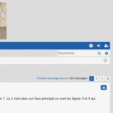
R
A
on
ns
Q
ne
cri
xi
pti
on
on
Premier message non lu
• 113 messages
1
2
3
Citati
7. La 1 n'est plus sur l'axe principal ce sont les lignes 3 et 4 qui