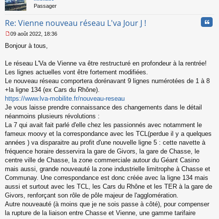
Passager
e
n
Cita
Re: Vienne nouveau réseau L'va Jour J !
o
n
09 août 2022, 18:36
l
M
u
Bonjour à tous,
e
s
s
Le réseau L'Va de Vienne va être restructuré en profondeur à la rentrée!
a
Les lignes actuelles vont être fortement modifiées.
g
Le nouveau réseau comportera dorénavant 9 lignes numérotées de 1 à 8
e
+la ligne 134 (ex Cars du Rhône).
n
o
https://www.lva-mobilite.fr/nouveau-reseau
n
Je vous laisse prendre connaissance des changements dans le détail
l
néanmoins plusieurs révolutions :
u
La 7 qui avait fait parlé d'elle chez les passionnés avec notamment le
fameux moovy et la correspondance avec les TCL(perdue il y a quelques
années ) va disparaitre au profit d'une nouvelle ligne 5 : cette navette à
fréquence horaire desservira la gare de Givors, la gare de Chasse, le
centre ville de Chasse, la zone commerciale autour du Géant Casino
mais aussi, grande nouveauté la zone industrielle limitrophe à Chasse et
Communay. Une correspondance est donc créée avec la ligne 134 mais
aussi et surtout avec les TCL, les Cars du Rhône et les TER à la gare de
Givors, renforçant son rôle de pôle majeur de l'agglomération.
Autre nouveauté (à moins que je ne sois passe à côté), pour compenser
la rupture de la liaison entre Chasse et Vienne, une gamme tarifaire