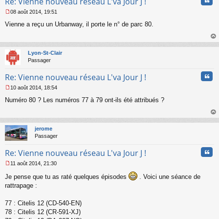
Cita
Re: Vienne nouveau réseau L'va Jour J !
o
n
08 août 2014, 19:51
l
M
u
Vienne a reçu un Urbanway, il porte le n° de parc 80.
e
s
s
au
a
t
Lyon-St-Clair
g
Passager
e
n
Cita
Re: Vienne nouveau réseau L'va Jour J !
o
n
10 août 2014, 18:54
l
M
u
Numéro 80 ? Les numéros 77 à 79 ont-ils été attribués ?
e
s
s
au
a
t
jerome
g
Passager
e
n
Cita
Re: Vienne nouveau réseau L'va Jour J !
o
n
11 août 2014, 21:30
l
M
u
Je pense que tu as raté quelques épisodes
. Voici une séance de
e
s
rattrapage :
s
a
77 : Citelis 12 (CD-540-EN)
g
78 : Citelis 12 (CR-591-XJ)
e