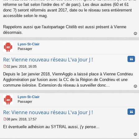
o
réforme se fait selon l'ordre des n° de parc). Les deux autres (60 et 61
n
donc ?) seront réformés avant 2017, date ou le réseau sera entièrement
l
accessible selon le mag.
u
Rappelons aussi que l'autopartage Citélib est aussi présent à Vienne
désormais.
au
t
Lyon-St-Clair
Passager
Cita
Re: Vienne nouveau réseau L'va Jour J !
02 janv. 2018, 16:05
M
Depuis le 1er janvier 2018, ViennAgglo a laissé place à Vienne Condrieu
e
s
Agglomération par fusion avec la CC de la Région de Condrieu et une
s
commune iséroise. Extension du réseau à surveiller donc...
a
au
g
t
Lyon-St-Clair
e
Passager
n
o
Cita
Re: Vienne nouveau réseau L'va Jour J !
n
l
08 janv. 2018, 17:57
u
M
Et éventuelle adhésion au SYTRAL aussi, j'y pense...
e
s
s