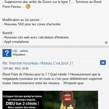
o
- Suppression des arrêts de Givors sur la ligne 7 ... Terminus au Rond-
n
Point Flevieu ...
l
u
Modification au 1er janvier :
- Nouveau TAD pour les zones d'activités
Bientôt :
- Nouveau site web avec calculateur d'itinéraire
- Appli smartphone
au
t
LEL - admin
Régulateur
Cita
Re: Vienne nouveau réseau L'va Jour J !
07 déc. 2013, 16:40
M
Rond Point de Flévieu pour la 7 ? Quel intérêt ? Heureusement que la
e
s
mégalopole lyonnaise est en route si c'est pour délibérément supprimer
s
toutes interconnexions entre les réseaux... N'importe quoi.
a
g
e
n
o
n
l