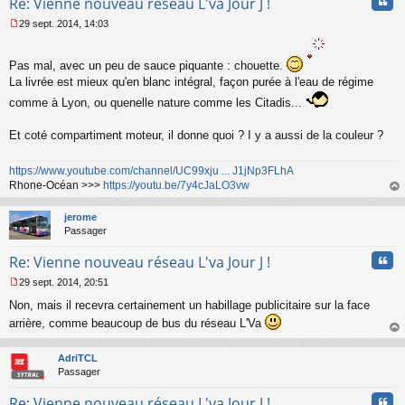
Cita
Re: Vienne nouveau réseau L'va Jour J !
29 sept. 2014, 14:03
M
e
s
Pas mal, avec un peu de sauce piquante : chouette.
s
La livrée est mieux qu'en blanc intégral, façon purée à l'eau de régime
a
g
comme à Lyon, ou quenelle nature comme les Citadis...
e
n
Et coté compartiment moteur, il donne quoi ? I y a aussi de la couleur ?
o
n
l
https://www.youtube.com/channel/UC99xju ... J1jNp3FLhA
u
Rhone-Océan >>>
https://youtu.be/7y4cJaLO3vw
au
t
jerome
Passager
Cita
Re: Vienne nouveau réseau L'va Jour J !
29 sept. 2014, 20:51
M
Non, mais il recevra certainement un habillage publicitaire sur la face
e
s
arrière, comme beaucoup de bus du réseau L'Va
s
au
a
t
AdriTCL
g
Passager
e
n
Cita
Re: Vienne nouveau réseau L'va Jour J !
o