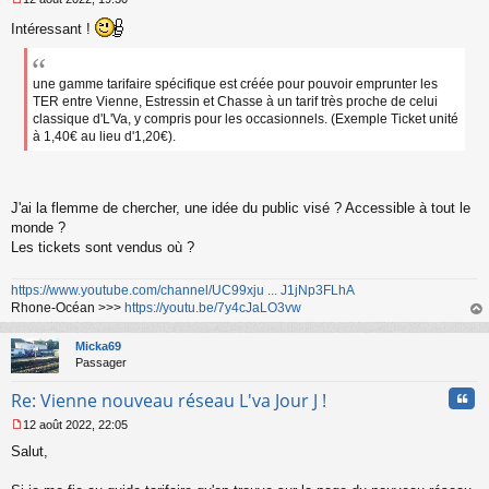
u
M
Intéressant !
e
s
s
a
une gamme tarifaire spécifique est créée pour pouvoir emprunter les
g
TER entre Vienne, Estressin et Chasse à un tarif très proche de celui
e
classique d'L'Va, y compris pour les occasionnels. (Exemple Ticket unité
n
à 1,40€ au lieu d'1,20€).
o
n
l
u
J'ai la flemme de chercher, une idée du public visé ? Accessible à tout le
monde ?
Les tickets sont vendus où ?
https://www.youtube.com/channel/UC99xju ... J1jNp3FLhA
Rhone-Océan >>>
https://youtu.be/7y4cJaLO3vw
au
t
Micka69
Passager
Cita
Re: Vienne nouveau réseau L'va Jour J !
12 août 2022, 22:05
M
Salut,
e
s
s