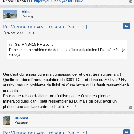
e
Rhone-Océan >>>
https://youtu.be/7y4cJaLO3vw
n
au
o
t
Airbus
n
Passager
l
u
Cita
Re: Vienne nouveau réseau L'va Jour J !
26 oct. 2020, 10:54
M
e
SETRA S415 NF a écrit :
s
Donc on a un problème de doublette d’immatriculation ! Première fois je
s
a
vois ça !
g
e
n
o
Oui c'est du jamais vu à ma connaissance, et c'est très surprenant !
n
Quelle est donc l'immatriculation du 3001 TCL, et donc du 80 L'va ? N'y
l
aurait-il pas un problème de lisibilité d'une lettre qui la ferait ressembler à
u
une autre ?
Pour cette raison d'ailleurs on n'utilise pas le O sur les plaques
minéralogiques car il peut ressembler au D, mais on peut avoir un
phénomène similaire entre le E et le F ... !
au
t
BBArchi
Passager
Cita
Re: Vienne nouveau réseau L'va Jour J !