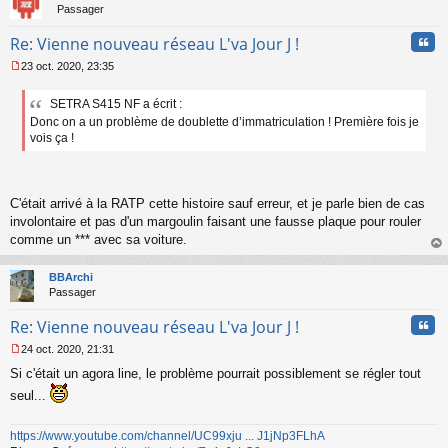
Passager
e
n
Cita
Re: Vienne nouveau réseau L'va Jour J !
o
n
23 oct. 2020, 23:35
l
M
u
e
SETRA S415 NF a écrit :
s
Donc on a un problème de doublette d’immatriculation ! Première fois je
s
a
vois ça !
g
e
n
o
C'était arrivé à la RATP cette histoire sauf erreur, et je parle bien de cas
n
involontaire et pas d'un margoulin faisant une fausse plaque pour rouler
l
comme un *** avec sa voiture.
u
au
t
BBArchi
Passager
Cita
Re: Vienne nouveau réseau L'va Jour J !
24 oct. 2020, 21:31
M
Si c'était un agora line, le problème pourrait possiblement se régler tout
e
s
seul...
s
a
https://www.youtube.com/channel/UC99xju ... J1jNp3FLhA
g