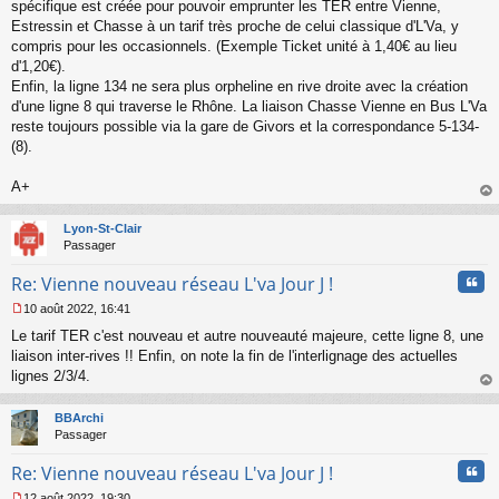
spécifique est créée pour pouvoir emprunter les TER entre Vienne,
Estressin et Chasse à un tarif très proche de celui classique d'L'Va, y
compris pour les occasionnels. (Exemple Ticket unité à 1,40€ au lieu
d'1,20€).
Enfin, la ligne 134 ne sera plus orpheline en rive droite avec la création
d'une ligne 8 qui traverse le Rhône. La liaison Chasse Vienne en Bus L'Va
reste toujours possible via la gare de Givors et la correspondance 5-134-
(8).
A+
au
t
Lyon-St-Clair
Passager
Cita
Re: Vienne nouveau réseau L'va Jour J !
10 août 2022, 16:41
M
Le tarif TER c'est nouveau et autre nouveauté majeure, cette ligne 8, une
e
s
liaison inter-rives !! Enfin, on note la fin de l'interlignage des actuelles
s
lignes 2/3/4.
a
au
g
t
BBArchi
e
Passager
n
o
Cita
Re: Vienne nouveau réseau L'va Jour J !
n
l
12 août 2022, 19:30