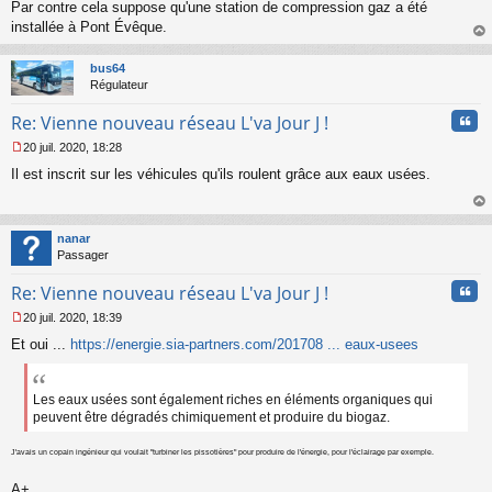
Par contre cela suppose qu'une station de compression gaz a été
e
installée à Pont Évêque.
n
o
au
n
t
bus64
l
Régulateur
u
Cita
Re: Vienne nouveau réseau L'va Jour J !
20 juil. 2020, 18:28
M
Il est inscrit sur les véhicules qu'ils roulent grâce aux eaux usées.
e
s
s
au
a
t
nanar
g
Passager
e
n
Cita
Re: Vienne nouveau réseau L'va Jour J !
o
n
20 juil. 2020, 18:39
l
M
u
Et oui ...
https://energie.sia-partners.com/201708 ... eaux-usees
e
s
s
a
Les eaux usées sont également riches en éléments organiques qui
g
peuvent être dégradés chimiquement et produire du biogaz.
e
n
J'avais un copain ingénieur qui voulait "turbiner les pissotières" pour produire de l'énergie, pour l'éclairage par exemple.
o
n
A+