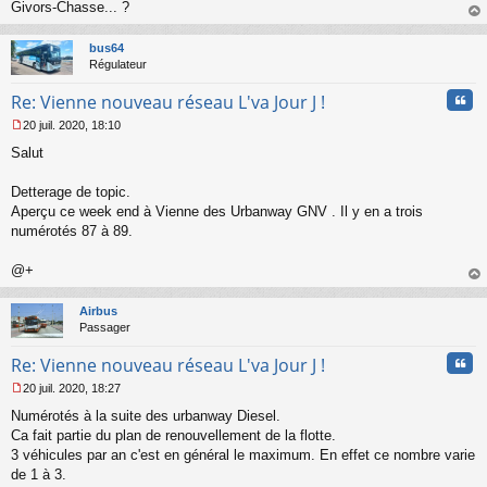
Givors-Chasse... ?
g
au
e
t
n
bus64
o
Régulateur
n
l
Cita
Re: Vienne nouveau réseau L'va Jour J !
u
20 juil. 2020, 18:10
M
Salut
e
s
s
Detterage de topic.
a
Aperçu ce week end à Vienne des Urbanway GNV . Il y en a trois
g
numérotés 87 à 89.
e
n
o
@+
n
au
l
t
Airbus
u
Passager
Cita
Re: Vienne nouveau réseau L'va Jour J !
20 juil. 2020, 18:27
M
Numérotés à la suite des urbanway Diesel.
e
s
Ca fait partie du plan de renouvellement de la flotte.
s
3 véhicules par an c'est en général le maximum. En effet ce nombre varie
a
de 1 à 3.
g