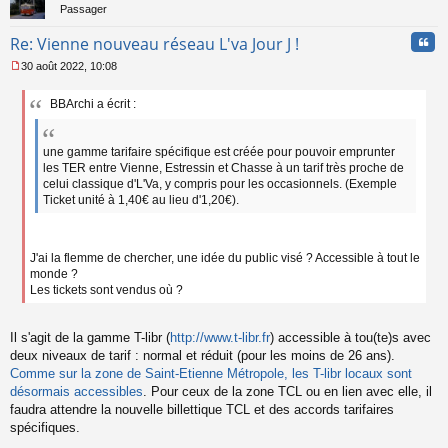
Passager
Cita
Re: Vienne nouveau réseau L'va Jour J !
30 août 2022, 10:08
M
e
BBArchi a écrit :
s
s
a
une gamme tarifaire spécifique est créée pour pouvoir emprunter
g
e
les TER entre Vienne, Estressin et Chasse à un tarif très proche de
n
celui classique d'L'Va, y compris pour les occasionnels. (Exemple
o
Ticket unité à 1,40€ au lieu d'1,20€).
n
l
u
J'ai la flemme de chercher, une idée du public visé ? Accessible à tout le
monde ?
Les tickets sont vendus où ?
Il s'agit de la gamme T-libr (
http://www.t-libr.fr
) accessible à tou(te)s avec
deux niveaux de tarif : normal et réduit (pour les moins de 26 ans).
Comme sur la zone de Saint-Etienne Métropole, les T-libr locaux sont
désormais accessibles
. Pour ceux de la zone TCL ou en lien avec elle, il
faudra attendre la nouvelle billettique TCL et des accords tarifaires
spécifiques.