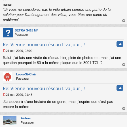
l
nanar
u
"Si vous ne considérez pas le vélo urbain comme une partie de la
solution pour l'aménagement des villes, vous êtes une partie du
problème"
au
t
SETRA S415 NF
Passager
Cita
Re: Vienne nouveau réseau L'va Jour J !
21 oct. 2020, 02:02
M
Salut, j'ai fais une visite du réseau hier, plein de photos etc mais j'ai une
e
s
question pourquoi le 80 a la même plaque que le 3001 TCL ?
s
au
a
t
Lyon-St-Clair
g
Passager
e
n
Cita
Re: Vienne nouveau réseau L'va Jour J !
o
n
21 oct. 2020, 21:43
l
M
u
J'ai souvenir d'une histoire de ce genre, mais j'espère que c'est pas
e
s
encore la même...
s
au
a
t
Airbus
g
Passager
e