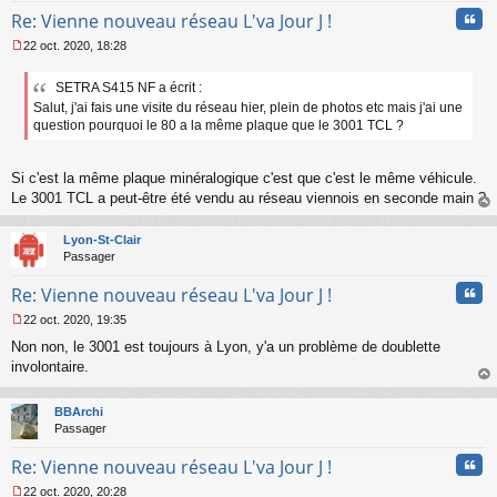
n
Cita
Re: Vienne nouveau réseau L'va Jour J !
o
n
22 oct. 2020, 18:28
l
M
u
e
SETRA S415 NF a écrit :
s
Salut, j'ai fais une visite du réseau hier, plein de photos etc mais j'ai une
s
a
question pourquoi le 80 a la même plaque que le 3001 TCL ?
g
e
n
Si c'est la même plaque minéralogique c'est que c'est le même véhicule.
o
Le 3001 TCL a peut-être été vendu au réseau viennois en seconde main ?
n
au
l
t
Lyon-St-Clair
u
Passager
Cita
Re: Vienne nouveau réseau L'va Jour J !
22 oct. 2020, 19:35
M
Non non, le 3001 est toujours à Lyon, y'a un problème de doublette
e
s
involontaire.
s
au
a
t
BBArchi
g
Passager
e
n
Cita
Re: Vienne nouveau réseau L'va Jour J !
o
n
22 oct. 2020, 20:28