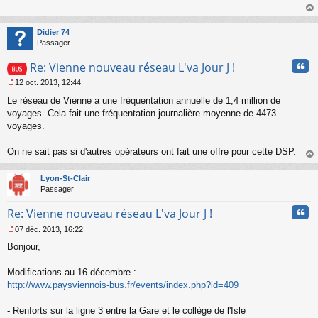
s
s
au
a
t
Didier 74
g
Passager
e
n
Cita
Re: Vienne nouveau réseau L'va Jour J !
o
n
12 oct. 2013, 12:44
l
M
u
Le réseau de Vienne a une fréquentation annuelle de 1,4 million de
e
s
voyages. Cela fait une fréquentation journalière moyenne de 4473
s
voyages.
a
g
On ne sait pas si d'autres opérateurs ont fait une offre pour cette DSP.
e
au
n
t
o
Lyon-St-Clair
n
Passager
l
u
Cita
Re: Vienne nouveau réseau L'va Jour J !
07 déc. 2013, 16:22
M
Bonjour,
e
s
s
Modifications au 16 décembre :
a
http://www.paysviennois-bus.fr/events/index.php?id=409
g
e
- Renforts sur la ligne 3 entre la Gare et le collège de l'Isle
n