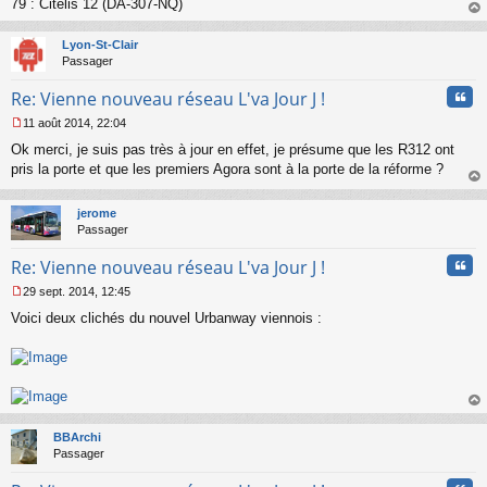
79 : Citelis 12 (DA-307-NQ)
n
o
au
n
t
Lyon-St-Clair
l
Passager
u
Cita
Re: Vienne nouveau réseau L'va Jour J !
11 août 2014, 22:04
M
Ok merci, je suis pas très à jour en effet, je présume que les R312 ont
e
s
pris la porte et que les premiers Agora sont à la porte de la réforme ?
s
au
a
t
jerome
g
Passager
e
n
Cita
Re: Vienne nouveau réseau L'va Jour J !
o
n
29 sept. 2014, 12:45
l
M
u
Voici deux clichés du nouvel Urbanway viennois :
e
s
s
a
g
e
au
n
t
o
BBArchi
n
Passager
l
u