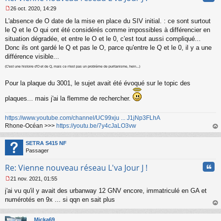
26 oct. 2020, 14:29
M
L'absence de O date de la mise en place du SIV initial. : ce sont surtout
e
s
le Q et le O qui ont été considérés comme impossibles à différencier en
s
situation dégradée, et entre le O et le 0, c'est tout aussi compliqué...
a
Donc ils ont gardé le Q et pas le O, parce qu'entre le Q et le 0, il y a une
g
différence visible...
e
n
(C'est une histoire d'O et de Q, mais ce n'est pas un problème de puritanisme, hein...)
o
n
Pour la plaque du 3001, le sujet avait été évoqué sur le topic des
l
u
plaques... mais j'ai la flemme de rechercher.
https://www.youtube.com/channel/UC99xju ... J1jNp3FLhA
Rhone-Océan >>>
https://youtu.be/7y4cJaLO3vw
au
t
SETRA S415 NF
Passager
Cita
Re: Vienne nouveau réseau L'va Jour J !
21 nov. 2021, 01:55
M
j'ai vu qu'il y avait des urbanway 12 GNV encore, immatriculé en GA et
e
s
numérotés en 9x ... si qqn en sait plus
s
au
a
t
Micka69
g