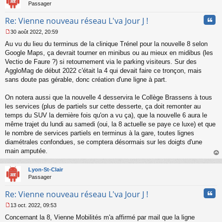
Passager
l
u
Cita
Re: Vienne nouveau réseau L'va Jour J !
30 août 2022, 20:59
M
Au vu du lieu du terminus de la clinique Trénel pour la nouvelle 8 selon
e
s
Google Maps, ça devrait tourner en minibus ou au mieux en midibus (les
s
Vectio de Faure ?) si retournement via le parking visiteurs. Sur des
a
AggloMag de début 2022 c'était la 4 qui devait faire ce tronçon, mais
g
sans doute pas gérable, donc création d'une ligne à part.
e
n
o
On notera aussi que la nouvelle 4 desservira le Collège Brassens à tous
n
les services (plus de partiels sur cette desserte, ça doit remonter au
l
temps du SUV la dernière fois qu'on a vu ça), que la nouvelle 6 aura le
u
même trajet du lundi au samedi (oui, la 8 actuelle se paye ce luxe) et que
le nombre de services partiels en terminus à la gare, toutes lignes
diamétrales confondues, se comptera désormais sur les doigts d'une
main amputée.
au
t
Lyon-St-Clair
Passager
Cita
Re: Vienne nouveau réseau L'va Jour J !
13 oct. 2022, 09:53
M
Concernant la 8, Vienne Mobilités m'a affirmé par mail que la ligne
e