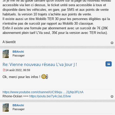
Si je me fie au guide tarifaire qu'on trouve sur la page du nouveau réseau
a
accessible via lien ci dessus, le ticket unité sera accessible à tous et
g
disponible dans les véhicules, en gare, par SMS et aux points de vente
e
habituels. la version 10 trajets s'achète aux points de vente.
n
o
Il existe aussi un titre Mobilib TER 30 pour les personnes éligibles qui la
n
n'entraîne pas de surcoût par rapport au Mobilib 30 classique.
l
Enfin il existe une formule par abonnement avec un surcoût de 7€ (28€
u
abonnement plein tarif L'Va seul, 35€ pour la version avec TER inclus).
A bientôt
au
t
BBArchi
Passager
Cita
Re: Vienne nouveau réseau L'va Jour J !
14 août 2022, 06:59
M
Ok, merci pour les infos !
e
s
s
a
https://www.youtube.com/channel/UC99xju ... J1jNp3FLhA
g
Rhone-Océan >>>
https://youtu.be/7y4cJaLO3vw
e
n
au
o
t
BBArchi
n
Passager
l