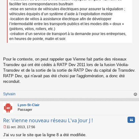
faciliter les correspondances bus/train
-mise en service de véhicules électriques pour assurer la régulation ;
véhicules équipés d’un système d’aide à l’exploitation mobile
-location de vélos à assistance électrique afin de développer
l’intermodalité entre les transports publics et les modes dits « doux »
(piétons, vélos, rollers, etc.)
-création d’un service de transport à la demande pour les entreprises,
en heures de pointe, matin et soir.
Pour le contexte, on peut rappeler que Vienne fait partie des réseaux
Transdev qui ont été cédés à RATP Dev 2011 lors de la fusion Véolia-
Transdev et de la sortie de la sortie de RATP Dev du capital de Transdev.
RATP Dev, qui n'avait pas été choisi par l'agglomération, a donc été
reconduit.
Sylvain
au
t
Lyon-St-Clair
Passager
Cita
Re: Vienne nouveau réseau L'va Jour J !
11 oct. 2013, 17:56
M
J'ai vu sur le site que la ligne 8 a été modifiée.
e