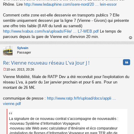
s
Rhône. Lire
http://www.ledauphine.com/isere-nord/20 ... lein-essor
s
a
Comment cette zone est-elle desservie en transports publics ? Elle
g
semble uniquement desservi par la ligne 7 (Vienne - Givors) qui présente
e
une offre très faible (8 AR du lundi au samedi)
n
o
http://www.lvabus.com/lva/uploads/File/ ... L7-WEB.pdf
Le temps de
n
parcours depuis la gare de Vienne est d'environ 20 min.
l
au
u
t
Sylvain
Passager
Cita
Re: Vienne nouveau réseau L'va Jour J !
10 oct. 2013, 20:26
M
Vienne Mobilité, filiale de RATP Dev a été reconduit pour l'exploitation du
e
s
réseau L'va, à partir du 1er janvier prochain et pour 6 ans. Pour un
s
montant de 26 M€.
a
g
communique de presse :
http://www.ratp.fr/fr/upload/docs/appli ...
e
vienne.pdf
n
o
n
l
La signature de ce nouveau contrat s’accompagne de nouveautés :
u
-nouveau Système d’Information Voyageurs
-nouveau site Web avec calculateur d’itinéraire et éco comparateur
-installation de Bornes d’Information Voyageur en gare TER afin de