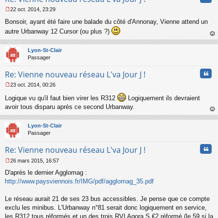
n
22 oct. 2014, 23:29
l
M
u
Bonsoir, ayant été faire une balade du côté d'Annonay, Vienne attend un
e
s
autre Urbanway 12 Cursor (ou plus ?)
s
au
a
t
Lyon-St-Clair
g
Passager
e
n
Cita
Re: Vienne nouveau réseau L'va Jour J !
o
n
23 oct. 2014, 00:26
l
M
u
Logique vu qu'il faut bien virer les R312
Logiquement ils devraient
e
s
avoir tous disparu après ce second Urbanway.
s
au
a
t
Lyon-St-Clair
g
Passager
e
n
Cita
Re: Vienne nouveau réseau L'va Jour J !
o
n
26 mars 2015, 16:57
l
M
u
D'après le dernier Agglomag :
e
s
http://www.paysviennois.fr/IMG/pdf/agglomag_35.pdf
s
a
Le réseau aurait 21 de ses 23 bus accessibles. Je pense que ce compte
g
exclu les minibus. L'Urbanway n°81 serait donc logiquement en service,
e
les R312 tous réformés et un des trois RVI Agora S €2 réformé (le 59 si la
n