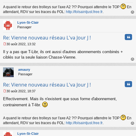
A quand le retour des trolleys sur l'axe A2 ?!? Pourquoi attendre le TOP
En
attendant, RDV sur les traces du FOL:
http://folsaintjust.free.fr
.
au
t
Lyon-St-Clair
Passager
Cita
Re: Vienne nouveau réseau L'va Jour J !
30 août 2022, 13:32
M
Il y a pas que T-Libr, ils ont aussi d'autres abonnements combinés +
e
s
ciblés sur la seule liaison Chasse-Vienne.
s
au
a
t
amaury
g
Passager
e
n
Cita
Re: Vienne nouveau réseau L'va Jour J !
o
n
30 août 2022, 18:37
l
M
u
Effectivement. Mais ils n'existent que sous forme d'abonnement,
e
s
contrairement à T-libr.
s
a
g
A quand le retour des trolleys sur l'axe A2 ?!? Pourquoi attendre le TOP
En
e
attendant, RDV sur les traces du FOL:
http://folsaintjust.free.fr
.
n
au
o
t
Lyon-St-Clair
n