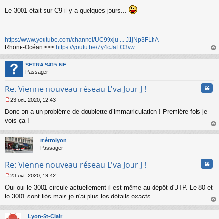
l
M
u
Le 3001 était sur C9 il y a quelques jours...
e
s
s
a
https://www.youtube.com/channel/UC99xju ... J1jNp3FLhA
g
Rhone-Océan >>>
https://youtu.be/7y4cJaLO3vw
e
n
au
o
t
SETRA S415 NF
n
Passager
l
u
Cita
Re: Vienne nouveau réseau L'va Jour J !
23 oct. 2020, 12:43
M
Donc on a un problème de doublette d’immatriculation ! Première fois je
e
s
vois ça !
s
au
a
t
métrolyon
g
Passager
e
n
Cita
Re: Vienne nouveau réseau L'va Jour J !
o
n
23 oct. 2020, 19:42
l
M
u
Oui oui le 3001 circule actuellement il est même au dépôt d'UTP. Le 80 et
e
s
le 3001 sont liés mais je n'ai plus les détails exacts.
s
au
a
t
Lyon-St-Clair
g