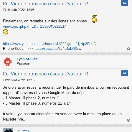
u
Cita
Re: Vienne nouveau réseau L'va Jour J !
19 août 2022, 12:05
M
e
Finalement, on retombe sur des lignes anciennes...
s
viewtopic.php?f=1&t=13366#p222114
s
a
g
e
https://www.youtube.com/channel/UC99xju ... J1jNp3FLhA
n
Rhone-Océan >>>
https://youtu.be/7y4cJaLO3vw
o
n
au
l
t
Lyon-St-Clair
u
Passager
Cita
Re: Vienne nouveau réseau L'va Jour J !
22 août 2022, 17:15
M
Je crois avoir réussi à reconstituer le parc de minibus à jour, en recoupant
e
s
rapport d'activités et vues Google Maps du dépôt :
s
- 1 Master III phase 2, numéro 11
a
- 3 Master III phase 3, numéros 12 à 14
g
e
à voir si y'a pas un cinquième en service avec la mise en place de La
n
o
Navette l'va...
n
au
l
t
amaury
u