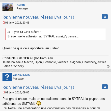
au
a
t
Auron
g
Passager
e
n
Cita
Re: Vienne nouveau réseau L'va Jour J !
o
n
08 janv. 2018, 23:45
l
M
u
e
Lyon-St-Clair a écrit :
s
Et éventuelle adhésion au SYTRAL aussi, j'y pense...
s
a
g
e
Qu'est ce que cela apporterai au juste?
n
o
Conducteur de
TER
à
Lyon
Part-Dieu
n
Je me balade à Macon, Dijon, Grenoble, Valence, Avignon, Chambéry, Aix les
l
Bains et Annecy
u
au
t
yanns040586
Passager
Cita
Re: Vienne nouveau réseau L'va Jour J !
09 janv. 2018, 09:05
M
Pas grand chose, mais on centraliserait dans le SYTRAL la plupart des
e
s
adhérents au SMTAML
s
Peut-être une amélioration une coordination des dessertes autour de
a