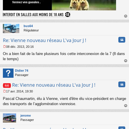
u
au
t
bus64
Régulateur
Cita
Re: Vienne nouveau réseau L'va Jour J !
08 déc. 2013, 20:16
M
On a bien fait de la faire plusieurs fois cette interconexion de la 7 (8 dans
e
s
le temps)
s
au
a
t
Didier 74
g
Passager
e
n
Cita
Re: Vienne nouveau réseau L'va Jour J !
o
n
17 avr. 2014, 19:30
l
M
u
Pascal Chaumartin, élu à Vienne, vient d'être élu vice-président en charge
e
s
des transports de l’agglomération viennoise.
s
au
a
t
jerome
g
Passager
e
n