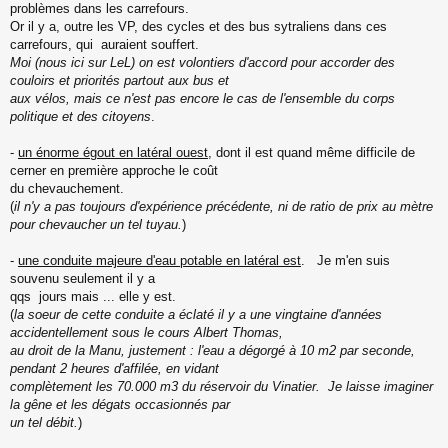
problèmes dans les carrefours.
Or il y a, outre les VP, des cycles et des bus sytraliens dans ces
carrefours, qui auraient souffert.
Moi (nous ici sur LeL) on est volontiers d'accord pour accorder des
couloirs et priorités partout aux bus et
aux vélos, mais ce n'est pas encore le cas de l'ensemble du corps
politique et des citoyens
.
-
un énorme égout en latéral ouest
, dont il est quand même difficile de
cerner en première approche le coût
du chevauchement.
(
il n'y a pas toujours d'expérience précédente, ni de ratio de prix au mètre
pour chevaucher un tel tuyau.
)
-
une conduite majeure d'eau potable en latéral est
. Je m'en suis
souvenu seulement il y a
qqs jours mais ... elle y est.
(
la soeur de cette conduite a éclaté il y a une vingtaine d'années
accidentellement sous le cours Albert Thomas,
au droit de la Manu, justement : l'eau a dégorgé à 10 m2 par seconde,
pendant 2 heures d'affilée, en vidant
complètement les 70.000 m3 du réservoir du Vinatier. Je laisse imaginer
la gêne et les dégats occasionnés par
un tel débit.
)