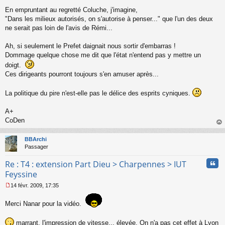
En empruntant au regretté Coluche, j'imagine,
"Dans les milieux autorisés, on s'autorise à penser..." que l'un des deux
ne serait pas loin de l'avis de Rémi...
Ah, si seulement le Prefet daignait nous sortir d'embarras !
Dommage quelque chose me dit que l'état n'entend pas y mettre un
doigt.
Ces dirigeants pourront toujours s'en amuser après...
La politique du pire n'est-elle pas le délice des esprits cyniques.
A+
CoDen
au
t
BBArchi
Passager
Cita
Re : T4 : extension Part Dieu > Charpennes > IUT
Feyssine
14 févr. 2009, 17:35
M
e
Merci Nanar pour la vidéo.
s
s
a
marrant, l'impression de vitesse... élevée. On n'a pas cet effet à Lyon