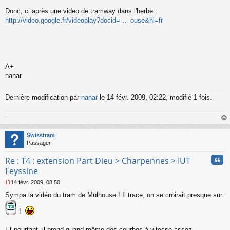
Donc, ci après une video de tramway dans l'herbe :
http://video.google.fr/videoplay?docid= ... ouse&hl=fr
A+
nanar
Dernière modification par
nanar
le 14 févr. 2009, 02:22, modifié 1 fois.
.
au
t
Swisstram
Passager
Cita
Re : T4 : extension Part Dieu > Charpennes > IUT
Feyssine
14 févr. 2009, 08:50
M
Sympa la vidéo du tram de Mulhouse ! Il trace, on se croirait presque sur
e
s
!
s
a
g
Et pourtant, il prend quand même des courbes à vitesse assez