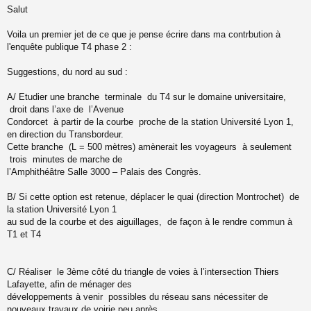
Salut
e
s
s
Voila un premier jet de ce que je pense écrire dans ma contrbution à
a
l'enquête publique T4 phase 2 :
g
e
Suggestions, du nord au sud :
n
o
n
A/ Etudier une branche terminale du T4 sur le domaine universitaire,
l
droit dans l’axe de l’Avenue
u
Condorcet à partir de la courbe proche de la station Université Lyon 1,
en direction du Transbordeur.
Cette branche (L = 500 mètres) amènerait les voyageurs à seulement
trois minutes de marche de
l’Amphithéâtre Salle 3000 – Palais des Congrès.
B/ Si cette option est retenue, déplacer le quai (direction Montrochet) de
la station Université Lyon 1
au sud de la courbe et des aiguillages, de façon à le rendre commun à
T1 et T4
C/ Réaliser le 3ème côté du triangle de voies à l’intersection Thiers
Lafayette, afin de ménager des
développements à venir possibles du réseau sans nécessiter de
nouveaux travaux de voirie peu après.