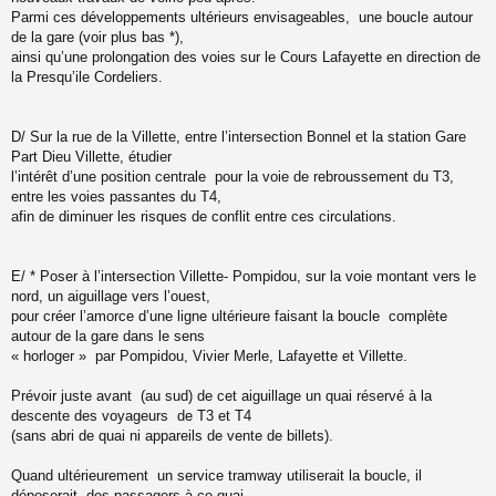
Parmi ces développements ultérieurs envisageables, une boucle autour
de la gare (voir plus bas *),
ainsi qu’une prolongation des voies sur le Cours Lafayette en direction de
la Presqu’ile Cordeliers.
D/ Sur la rue de la Villette, entre l’intersection Bonnel et la station Gare
Part Dieu Villette, étudier
l’intérêt d’une position centrale pour la voie de rebroussement du T3,
entre les voies passantes du T4,
afin de diminuer les risques de conflit entre ces circulations.
E/ * Poser à l’intersection Villette- Pompidou, sur la voie montant vers le
nord, un aiguillage vers l’ouest,
pour créer l’amorce d’une ligne ultérieure faisant la boucle complète
autour de la gare dans le sens
« horloger » par Pompidou, Vivier Merle, Lafayette et Villette.
Prévoir juste avant (au sud) de cet aiguillage un quai réservé à la
descente des voyageurs de T3 et T4
(sans abri de quai ni appareils de vente de billets).
Quand ultérieurement un service tramway utiliserait la boucle, il
déposerait des passagers à ce quai