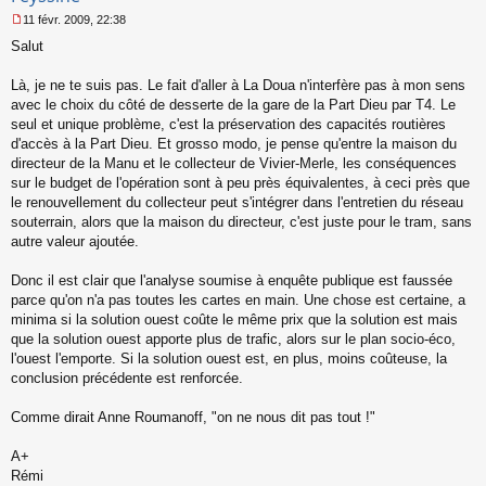
11 févr. 2009, 22:38
M
Salut
e
s
s
Là, je ne te suis pas. Le fait d'aller à La Doua n'interfère pas à mon sens
a
avec le choix du côté de desserte de la gare de la Part Dieu par T4. Le
g
seul et unique problème, c'est la préservation des capacités routières
e
d'accès à la Part Dieu. Et grosso modo, je pense qu'entre la maison du
n
o
directeur de la Manu et le collecteur de Vivier-Merle, les conséquences
n
sur le budget de l'opération sont à peu près équivalentes, à ceci près que
l
le renouvellement du collecteur peut s'intégrer dans l'entretien du réseau
u
souterrain, alors que la maison du directeur, c'est juste pour le tram, sans
autre valeur ajoutée.
Donc il est clair que l'analyse soumise à enquête publique est faussée
parce qu'on n'a pas toutes les cartes en main. Une chose est certaine, a
minima si la solution ouest coûte le même prix que la solution est mais
que la solution ouest apporte plus de trafic, alors sur le plan socio-éco,
l'ouest l'emporte. Si la solution ouest est, en plus, moins coûteuse, la
conclusion précédente est renforcée.
Comme dirait Anne Roumanoff, "on ne nous dit pas tout !"
A+
Rémi