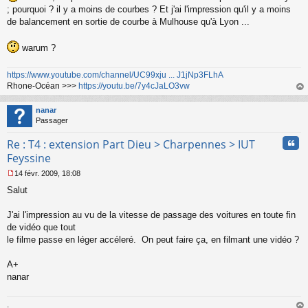
g
; pourquoi ? il y a moins de courbes ? Et j'ai l'impression qu'il y a moins
e
de balancement en sortie de courbe à Mulhouse qu'à Lyon ...
n
o
n
warum ?
l
u
https://www.youtube.com/channel/UC99xju ... J1jNp3FLhA
Rhone-Océan >>>
https://youtu.be/7y4cJaLO3vw
au
t
nanar
Passager
Cita
Re : T4 : extension Part Dieu > Charpennes > IUT
Feyssine
14 févr. 2009, 18:08
M
Salut
e
s
s
J'ai l'impression au vu de la vitesse de passage des voitures en toute fin
a
de vidéo que tout
g
le filme passe en léger accéleré. On peut faire ça, en filmant une vidéo ?
e
n
o
A+
n
nanar
l
u
.