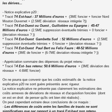
les dérives...
- Notice explicative p20 :
* Tracé
T4 Est-haut : 37 Millions d'euros
+ (3ME foncier + foncier Nord
Mouton Duvernet + (2.5ME déviation réseaux intégrée ?))
* Tracé
T4 Est-Ouest ou Ouest , Guillotière ou Epargne : 45-47
Millions d'euros
+ (2.5ME suppression éventuelle trémies + 0 foncier +
(deviation réseaux ? ))
* Tracé
T4 Est-Ouest Gambetta Sud : 52 Millions d'euros
+ (2.5ME
suppression éventuelle trémies + 0 foncier + (deviation réseaux ? ))
* Tracé
T4 Est-Ouest Paul Bert ou Felix Faure : 48-52 Millions
d'euros
+ (3ME de foncier + (6-7ME deviation réseau intégrée ? ))
- Appréciation sommaire des dépenses du projet retenu :
* Tracé T
4 Est- bas retenu: 50.6 Millions d'euros
+ (3ME déviation des
réseaux + 4.6ME foncier)
On ne pourra que convenir que les coûts estimatifs de la notice
explicative p20 ne sont guère présentés avec rigueur.
La notice explicative ne présente pas clairement les estimations des
coûts annexes de déviations de réseaux et d'acquisition foncière (dont
on est en droit de penser qu'ils ont bien été réalisés) .
On peut cependant extraire deux conclusions de ce maquis :
-
Les différences de coûts entre les familles de tracés ne sont
significatives que par rapport à un tracé Est-haut non retenu.