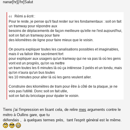
o
nanar[hr][/hr]Salut
n
l
u
Rémi a écrit :
Pour le reste, je pense qu'il faut rester sur les fondamentaux : soit on fait
un tramway pour répondre aux
besoins de déplacements de façon meilleure qu'elle ne l'est aujourd'hui,
soit on fait un tramway pour faire
des kilomètres de ligne pour faire mieux que le voisin.
On pourra expliquer toutes les canalisations possibles et imaginables,
mais il va falloir être sacrément fort
pour expliquer aux usagers qu'un tramway qui ne va pas là où les gens
vont est un progrès, qu'on va mettre
un tram toutes les 6 minutes là où ça intéresse 3 pelés et un tondu, mais
qu'on n'aura qu'un bus toutes
les 10 minutes pour aller là où les gens veulent aller.
Construire des kilomètres de tram pour être à côté de la plaque, je ne
vois pas l'utilité. Donc soit on fait utile,
soit on fait du bricolage pour épater le voisin.
Tiens j'ai l'impression en lisant cela, de relire
mes
arguments contre le
métro à Oullins gare, que tu
défendais , à quelques termes près, tant l'esprit général est le même.