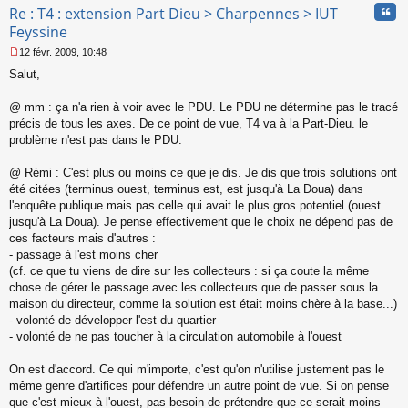
Cita
Re : T4 : extension Part Dieu > Charpennes > IUT
Feyssine
12 févr. 2009, 10:48
M
Salut,
e
s
s
@ mm : ça n'a rien à voir avec le PDU. Le PDU ne détermine pas le tracé
a
précis de tous les axes. De ce point de vue, T4 va à la Part-Dieu. le
g
problème n'est pas dans le PDU.
e
n
o
@ Rémi : C'est plus ou moins ce que je dis. Je dis que trois solutions ont
n
été citées (terminus ouest, terminus est, est jusqu'à La Doua) dans
l
l'enquête publique mais pas celle qui avait le plus gros potentiel (ouest
u
jusqu'à La Doua). Je pense effectivement que le choix ne dépend pas de
ces facteurs mais d'autres :
- passage à l'est moins cher
(cf. ce que tu viens de dire sur les collecteurs : si ça coute la même
chose de gérer le passage avec les collecteurs que de passer sous la
maison du directeur, comme la solution est était moins chère à la base...)
- volonté de développer l'est du quartier
- volonté de ne pas toucher à la circulation automobile à l'ouest
On est d'accord. Ce qui m'importe, c'est qu'on n'utilise justement pas le
même genre d'artifices pour défendre un autre point de vue. Si on pense
que c'est mieux à l'ouest, pas besoin de prétendre que ce serait moins