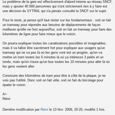
s
Le problème de la gare est effectivement d'abord interne au réseau SNCF,
a
mais y ajouter 40 000 personnes qui n'ont strictement rien à y faire est
g
une décision du SYTRAL qui n'a jamais consulté la SNCF sur le sujet.
e
n
o
Pour le reste, je pense qu'il faut rester sur les fondamentaux : soit on fait
n
un tramway pour répondre aux besoins de déplacements de façon
l
meilleure qu'elle ne l'est aujourd'hui, soit on fait un tramway pour faire des
u
kilomètres de ligne pour faire mieux que le voisin.
On pourra expliquer toutes les canalisations possibles et imaginables,
mais il va falloir être sacrément fort pour expliquer aux usagers qu'un
tramway qui ne va pas là où les gens vont est un progrès, qu'on va
mettre un tram toutes les 6 minutes là où ça intéresse 3 pelés et un
tondu, mais qu'on n'aura qu'un bus toutes les 10 minutes pour aller là où
les gens veulent aller.
Construire des kilomètres de tram pour être à côté de la plaque, je ne
vois pas l'utilité. Donc soit on fait utile, soit on fait du bricolage pour
épater le voisin.
A+
Rémi
Dernière modification par
Rémi
le 13 févr. 2009, 20:20, modifié 1 fois.