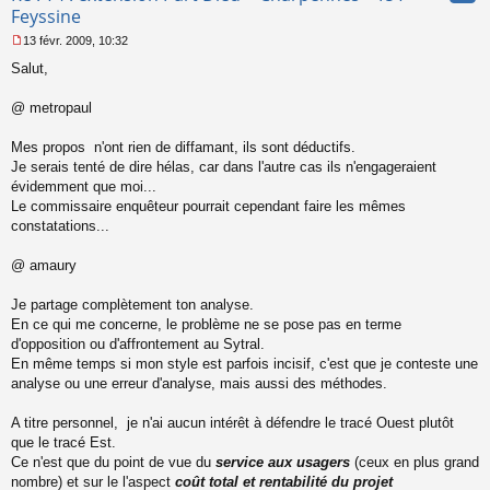
Feyssine
13 févr. 2009, 10:32
M
Salut,
e
s
s
@ metropaul
a
g
Mes propos n'ont rien de diffamant, ils sont déductifs.
e
Je serais tenté de dire hélas, car dans l'autre cas ils n'engageraient
n
o
évidemment que moi...
n
Le commissaire enquêteur pourrait cependant faire les mêmes
l
constatations...
u
@ amaury
Je partage complètement ton analyse.
En ce qui me concerne, le problème ne se pose pas en terme
d'opposition ou d'affrontement au Sytral.
En même temps si mon style est parfois incisif, c'est que je conteste une
analyse ou une erreur d'analyse, mais aussi des méthodes.
A titre personnel, je n'ai aucun intérêt à défendre le tracé Ouest plutôt
que le tracé Est.
Ce n'est que du point de vue du
service aux usagers
(ceux en plus grand
nombre) et sur le l'aspect
coût total et rentabilité du projet