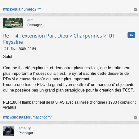
https://quainumero2.fr/
au
t
mm
Passager
Cita
Re : T4 : extension Part Dieu > Charpennes > IUT
Feyssine
11 févr. 2009, 22:54
M
Salut,
e
s
s
Comme il a été expliquer, et démontrer plusieurs fois, que le trafic sera
a
plus important à l' ouest qu' à l' est, le sytral sacrifie cette desserte de
g
PDVM à cause du coût qui serait plus important.....
e
Encore une fois le PDU du grand Lyon souffre d' un manque d' objectivité,
n
o
qui ne possède pas un grand plan stratégique pour la création des TCSP.
n
l
PER180 H flambant neuf de la STAS avec sa livrée d' origine ( 1983 ) copyright
u
vivabus
http://snostas.forumactif.com/
au
t
amaury
Passager