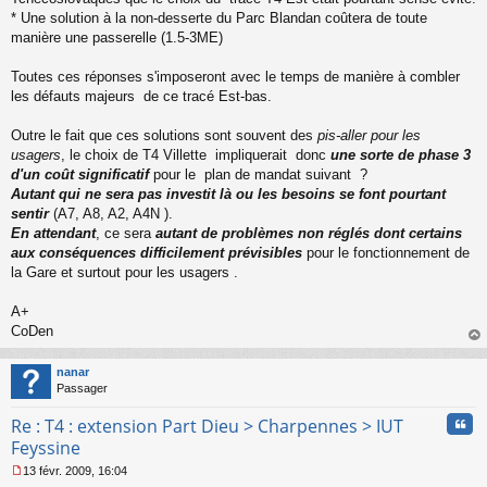
* Une solution à la non-desserte du Parc Blandan coûtera de toute
manière une passerelle (1.5-3ME)
Toutes ces réponses s'imposeront avec le temps de manière à combler
les défauts majeurs de ce tracé Est-bas.
Outre le fait que ces solutions sont souvent des
pis-aller pour les
usagers
, le choix de T4 Villette impliquerait donc
une sorte de phase 3
d'un coût significatif
pour le plan de mandat suivant ?
Autant qui ne sera pas investit là ou les besoins se font pourtant
sentir
(A7, A8, A2, A4N ).
En attendant
, ce sera
autant de problèmes non réglés dont certains
aux conséquences difficilement prévisibles
pour le fonctionnement de
la Gare et surtout pour les usagers .
A+
CoDen
au
t
nanar
Passager
Cita
Re : T4 : extension Part Dieu > Charpennes > IUT
Feyssine
13 févr. 2009, 16:04
M