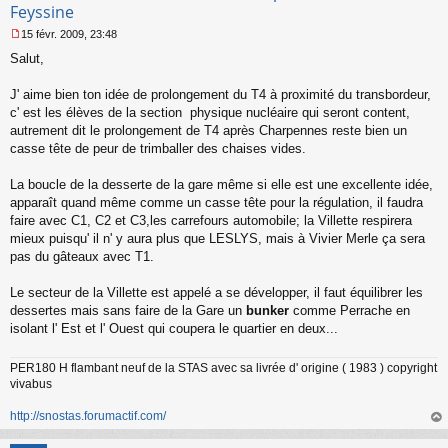
Feyssine
15 févr. 2009, 23:48
M
Salut,
e
s
s
J' aime bien ton idée de prolongement du T4 à proximité du transbordeur,
a
c' est les élèves de la section physique nucléaire qui seront content,
g
autrement dit le prolongement de T4 après Charpennes reste bien un
e
casse tête de peur de trimballer des chaises vides.
n
o
n
La boucle de la desserte de la gare même si elle est une excellente idée,
l
apparaît quand même comme un casse tête pour la régulation, il faudra
u
faire avec C1, C2 et C3,les carrefours automobile; la Villette respirera
mieux puisqu' il n' y aura plus que LESLYS, mais à Vivier Merle ça sera
pas du gâteaux avec T1.
Le secteur de la Villette est appelé a se développer, il faut équilibrer les
dessertes mais sans faire de la Gare un
bunker
comme Perrache en
isolant l' Est et l' Ouest qui coupera le quartier en deux...
PER180 H flambant neuf de la STAS avec sa livrée d' origine ( 1983 ) copyright
vivabus
http://snostas.forumactif.com/
au
t