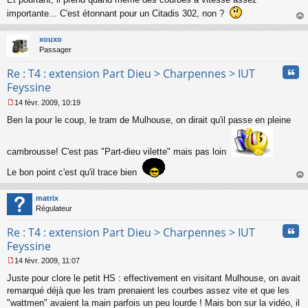
e
importante... C'est étonnant pour un Citadis 302, non ?
n
o
au
n
t
xouxo
l
Passager
u
Cita
Re : T4 : extension Part Dieu > Charpennes > IUT
Feyssine
14 févr. 2009, 10:19
M
Ben la pour le coup, le tram de Mulhouse, on dirait qu'il passe en pleine
e
s
s
cambrousse! C'est pas "Part-dieu vilette" mais pas loin
a
g
Le bon point c'est qu'il trace bien
e
n
au
o
t
matrix
n
Régulateur
l
u
Cita
Re : T4 : extension Part Dieu > Charpennes > IUT
Feyssine
14 févr. 2009, 11:07
M
Juste pour clore le petit HS : effectivement en visitant Mulhouse, on avait
e
s
remarqué déjà que les tram prenaient les courbes assez vite et que les
s
"wattmen" avaient la main parfois un peu lourde ! Mais bon sur la vidéo, il