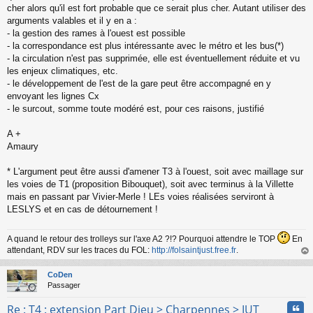
cher alors qu'il est fort probable que ce serait plus cher. Autant utiliser des
arguments valables et il y en a :
- la gestion des rames à l'ouest est possible
- la correspondance est plus intéressante avec le métro et les bus(*)
- la circulation n'est pas supprimée, elle est éventuellement réduite et vu
les enjeux climatiques, etc.
- le développement de l'est de la gare peut être accompagné en y
envoyant les lignes Cx
- le surcout, somme toute modéré est, pour ces raisons, justifié
A +
Amaury
* L'argument peut être aussi d'amener T3 à l'ouest, soit avec maillage sur
les voies de T1 (proposition Bibouquet), soit avec terminus à la Villette
mais en passant par Vivier-Merle ! LEs voies réalisées serviront à
LESLYS et en cas de détournement !
A quand le retour des trolleys sur l'axe A2 ?!? Pourquoi attendre le TOP
En
attendant, RDV sur les traces du FOL:
http://folsaintjust.free.fr
.
au
t
CoDen
Passager
Cita
Re : T4 : extension Part Dieu > Charpennes > IUT