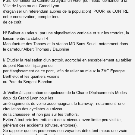
Puis demander au Comité du Sytral un vote (ou mieux demander à la
Ville de Lyon ou au Grand Lyon
d’organiser un référendum auprès de la population) POUR ou CONTRE
cette conservation, compte tenu
de ce coût.
H/ Baliser au mieux, par une signalisation verticale et sur les trottoirs, la
liaison entre la station T4
Manufacture des Tabacs et la station MD Sans Souci, notamment dans
le carrefour Albert Thomas / Dauphiné
I/ Etudier la réalisation d’un trottoir, accroché en encorbellement au tablier
du pont Rue de l’Epargne ou
par élargissement de ce pont, afin de relier au mieux la ZAC Epargne
Berthelot et les quartiers voisins
au Parc du Sergent Blandan.
J/ Veiller à l’application scrupuleuse de la Charte Déplacements Modes
doux du Grand Lyon pour les
aménagements de voirie accompagnant le tramway, notamment une
circulation des cyclistes au niveau
de la chaussée et non pas sur les trottoirs.
Eviter à tout prix les trottoirs à deux niveaux avec limite peu visible,
générant des accidents (chutes, entorses).
Se rappeler que les personnes non-voyantes détectent mieux une vraie