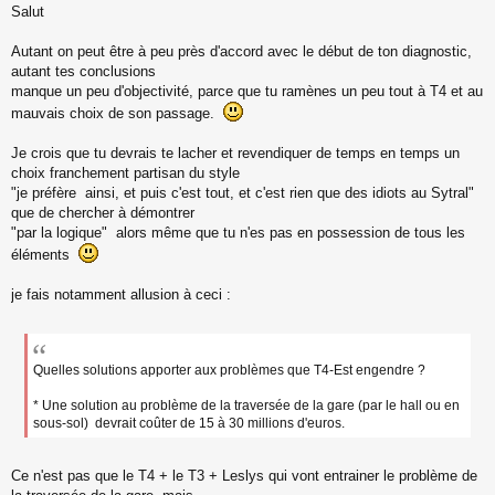
Salut
e
s
s
Autant on peut être à peu près d'accord avec le début de ton diagnostic,
a
autant tes conclusions
g
manque un peu d'objectivité, parce que tu ramènes un peu tout à T4 et au
e
mauvais choix de son passage.
n
o
n
Je crois que tu devrais te lacher et revendiquer de temps en temps un
l
choix franchement partisan du style
u
"je préfère ainsi, et puis c'est tout, et c'est rien que des idiots au Sytral"
que de chercher à démontrer
"par la logique" alors même que tu n'es pas en possession de tous les
éléments
je fais notamment allusion à ceci :
Quelles solutions apporter aux problèmes que T4-Est engendre ?
* Une solution au problème de la traversée de la gare (par le hall ou en
sous-sol) devrait coûter de 15 à 30 millions d'euros.
Ce n'est pas que le T4 + le T3 + Leslys qui vont entrainer le problème de