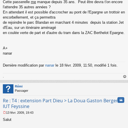
Cette passerelle
me
manque depuis 35 ans. Peut être devra t'on encore
l'attendre 35 autres années ?
En attendant il est possible d'accrocher au pont de l'Epargne un trottoir en
encorbellement, et ça permettra
de rejoindre le parc Blandan en marchant 4 minutes depuis la station Jet
d'Eau, sur un itinéraire aménagé
en coulée verte de part et d'autre du tram dans la ZAC Berthelot Epargne.
A+
nanar
Dernière modification par
nanar
le 18 févr. 2009, 11:50, modifié 1 fois.
.
au
t
Rémi
Passager
Cita
Re : T4 : extension Part Dieu > La Doua Gaston Berger >
IUT Feyssine
13 févr. 2009, 19:43
M
Salut
e
s