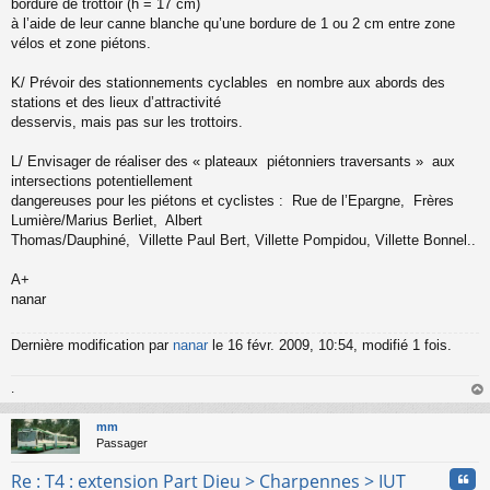
bordure de trottoir (h = 17 cm)
à l’aide de leur canne blanche qu’une bordure de 1 ou 2 cm entre zone
vélos et zone piétons.
K/ Prévoir des stationnements cyclables en nombre aux abords des
stations et des lieux d’attractivité
desservis, mais pas sur les trottoirs.
L/ Envisager de réaliser des « plateaux piétonniers traversants » aux
intersections potentiellement
dangereuses pour les piétons et cyclistes : Rue de l’Epargne, Frères
Lumière/Marius Berliet, Albert
Thomas/Dauphiné, Villette Paul Bert, Villette Pompidou, Villette Bonnel..
A+
nanar
Dernière modification par
nanar
le 16 févr. 2009, 10:54, modifié 1 fois.
.
au
t
mm
Passager
Cita
Re : T4 : extension Part Dieu > Charpennes > IUT