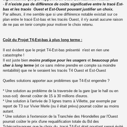
-
Il n'existe pas de différence de coûts significative entre le tracé Est-
bas et les tracés Ouest et Est-Ouest pouvant justifier un choix.
Par ailleurs, il me semble que si une différence notable existait sur ce
plan entre le tracé Est-bas et les tracés Ouest, il n'y aurait aucune raison
de ne pas en tenir compte pour motiver le choix retenu.
Coût du Projet T4-Est-bas à plus long terme :
Il est évident que le projet T4-Est-bas présenté n'est en rien une
catastrophe !
Il est juste bien
moins pratique pour les usagers
et
beaucoup plus
cher à long terme
(et ce sans même prendre en compte sa moindre
rentabilité) que ne le seraient les tracés T4 Ouest et Est-Ouest
Quelles solutions apporter aux problèmes que T4-Est engendre ?
* Une solution au problème de la traversée de la gare (par le hall ou en
sous-sol) devrait coûter de 15 à 30 millions d'euros.
* Une solution à l'arrivée de 3 lignes trams à Villette, par exemple par
report de T3 sur Vivier Merle (ou il était prévu) pourrait coûter au moins
autant.
* Une solution à l'extension de la Tranchée des Hirondelles par l'Ouest
pourrait coûter le prix d'une requalification totale du Bd des
Tchécoslovaques que le choix du tracé T4-Est était pourtant sensé évité.