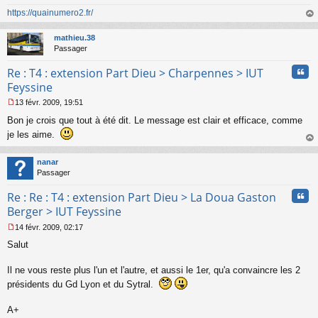
https://quainumero2.fr/
au
t
mathieu.38
Passager
Cita
Re : T4 : extension Part Dieu > Charpennes > IUT
Feyssine
13 févr. 2009, 19:51
M
Bon je crois que tout à été dit. Le message est clair et efficace, comme
e
s
je les aime.
s
au
a
t
nanar
g
Passager
e
n
Cita
Re : Re : T4 : extension Part Dieu > La Doua Gaston
o
n
Berger > IUT Feyssine
l
14 févr. 2009, 02:17
u
M
Salut
e
s
s
Il ne vous reste plus l'un et l'autre, et aussi le 1er, qu'a convaincre les 2
a
présidents du Gd Lyon et du Sytral.
g
e
A+
n