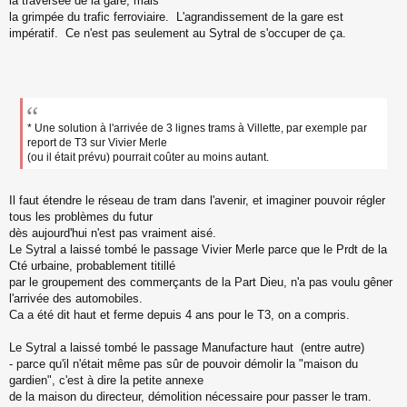
la traversée de la gare, mais
la grimpée du trafic ferroviaire. L'agrandissement de la gare est
impératif. Ce n'est pas seulement au Sytral de s'occuper de ça.
* Une solution à l'arrivée de 3 lignes trams à Villette, par exemple par
report de T3 sur Vivier Merle
(ou il était prévu) pourrait coûter au moins autant.
Il faut étendre le réseau de tram dans l'avenir, et imaginer pouvoir régler
tous les problèmes du futur
dès aujourd'hui n'est pas vraiment aisé.
Le Sytral a laissé tombé le passage Vivier Merle parce que le Prdt de la
Cté urbaine, probablement titillé
par le groupement des commerçants de la Part Dieu, n'a pas voulu gêner
l'arrivée des automobiles.
Ca a été dit haut et ferme depuis 4 ans pour le T3, on a compris.
Le Sytral a laissé tombé le passage Manufacture haut (entre autre)
- parce qu'il n'était même pas sûr de pouvoir démolir la "maison du
gardien", c'est à dire la petite annexe
de la maison du directeur, démolition nécessaire pour passer le tram.