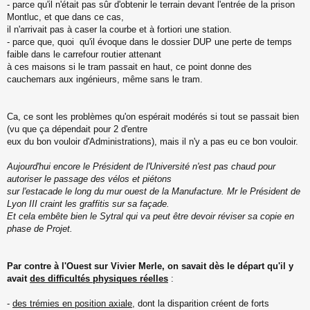
- parce qu'il n'était pas sûr d'obtenir le terrain devant l'entrée de la prison
Montluc, et que dans ce cas,
il n'arrivait pas à caser la courbe et à fortiori une station.
- parce que, quoi qu'il évoque dans le dossier DUP une perte de temps
faible dans le carrefour routier attenant
à ces maisons si le tram passait en haut, ce point donne des
cauchemars aux ingénieurs, même sans le tram.
Ca, ce sont les problèmes qu'on espérait modérés si tout se passait bien
(vu que ça dépendait pour 2 d'entre
eux du bon vouloir d'Administrations), mais il n'y a pas eu ce bon vouloir.
Aujourd'hui encore le Président de l'Université n'est pas chaud pour
autoriser le passage des vélos et piétons
sur l'estacade le long du mur ouest de la Manufacture. Mr le Président de
Lyon III craint les graffitis sur sa façade.
Et cela embête bien le Sytral qui va peut être devoir réviser sa copie en
phase de Projet.
Par contre à l'Ouest sur Vivier Merle, on savait dès le départ qu'il y
avait
des difficultés physiques réelles
:
-
des trémies en position axiale
, dont la disparition créent de forts