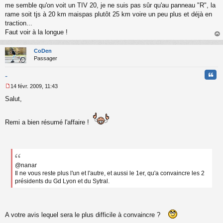
a
me semble qu'on voit un TIV 20, je ne suis pas sûr qu'au panneau "R", la
g
rame soit tjs à 20 km maispas plutôt 25 km voire un peu plus et déjà en
e
traction...
n
o
Faut voir à la longue !
n
au
l
t
CoDen
u
Passager
Cita
-
14 févr. 2009, 11:43
M
Salut,
e
s
s
Remi a bien résumé l'affaire !
a
g
e
n
o
n
@nanar
l
Il ne vous reste plus l'un et l'autre, et aussi le 1er, qu'a convaincre les 2
u
présidents du Gd Lyon et du Sytral.
A votre avis lequel sera le plus difficile à convaincre ?