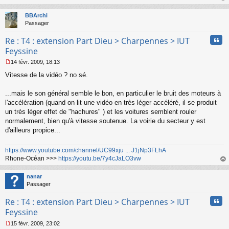
au
t
BBArchi
Passager
Cita
Re : T4 : extension Part Dieu > Charpennes > IUT
Feyssine
14 févr. 2009, 18:13
M
Vitesse de la vidéo ? no sé.
e
s
s
...mais le son général semble le bon, en particulier le bruit des moteurs à
a
l'accélération (quand on lit une vidéo en très léger accéléré, il se produit
g
un très léger effet de "hachures" ) et les voitures semblent rouler
e
normalement, bien qu'à vitesse soutenue. La voirie du secteur y est
n
o
d'ailleurs propice...
n
l
https://www.youtube.com/channel/UC99xju ... J1jNp3FLhA
u
Rhone-Océan >>>
https://youtu.be/7y4cJaLO3vw
au
t
nanar
Passager
Cita
Re : T4 : extension Part Dieu > Charpennes > IUT
Feyssine
15 févr. 2009, 23:02
M