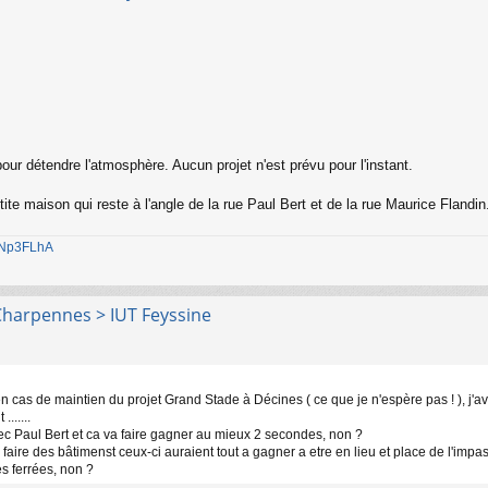
pour détendre l'atmosphère. Aucun projet n'est prévu pour l'instant.
te maison qui reste à l'angle de la rue Paul Bert et de la rue Maurice Flandin.
1jNp3FLhA
> Charpennes > IUT Feyssine
n cas de maintien du projet Grand Stade à Décines ( ce que je n'espère pas ! ), j'a
......
ec Paul Bert et ca va faire gagner au mieux 2 secondes, non ?
our faire des bâtimenst ceux-ci auraient tout a gagner a etre en lieu et place de l'imp
es ferrées, non ?