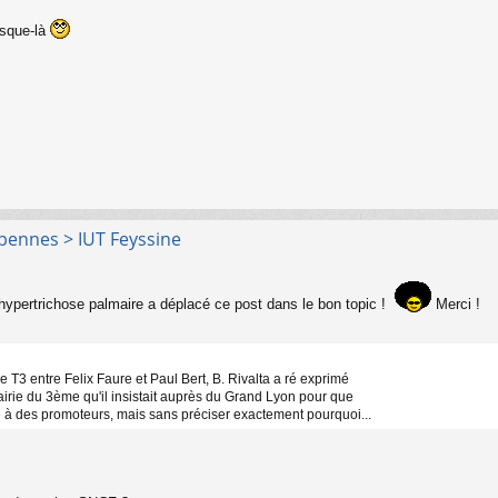
usque-là
rpennes > IUT Feyssine
ypertrichose palmaire a déplacé ce post dans le bon topic !
Merci !
e T3 entre Felix Faure et Paul Bert, B. Rivalta a ré exprimé
airie du 3ème qu'il insistait auprès du Grand Lyon pour que
dé à des promoteurs, mais sans préciser exactement pourquoi...