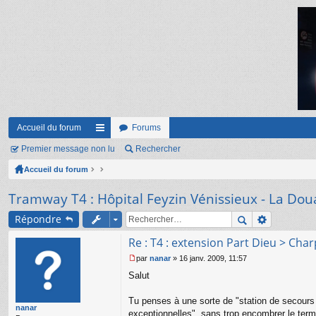
Accueil du forum
Forums
Premier message non lu
ac
Rechercher
Accueil du forum
co
ur
Tramway T4 : Hôpital Feyzin Vénissieux - La Dou
ci
Répondre
s
Re : T4 : extension Part Dieu > Cha
par
nanar
»
16 janv. 2009, 11:57
M
Salut
e
s
s
Tu penses à une sorte de "station de secours
nanar
a
exceptionnelles", sans trop encombrer le term