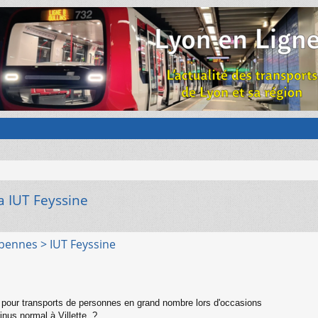
a IUT Feyssine
rpennes > IUT Feyssine
 pour transports de personnes en grand nombre lors d'occasions
inus normal à Villette ?