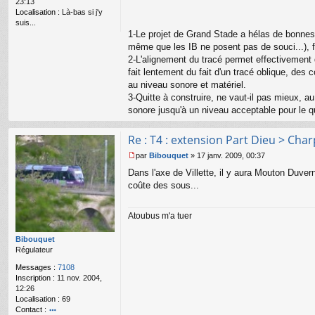
23:13
n
Localisation :
Là-bas si j'y
l
suis...
u
1-Le projet de Grand Stade a hélas de bonnes "
même que les IB ne posent pas de souci...), f
2-L'alignement du tracé permet effectivement de
fait lentement du fait d'un tracé oblique, des 
au niveau sonore et matériel.
3-Quitte à construire, ne vaut-il pas mieux, a
sonore jusqu'à un niveau acceptable pour le qu
Re : T4 : extension Part Dieu > Cha
par
Bibouquet
»
17 janv. 2009, 00:37
M
Dans l'axe de Villette, il y aura Mouton Duver
e
s
coûte des sous...
s
a
Atoubus m'a tuer
g
e
n
Bibouquet
o
Régulateur
n
Messages :
7108
l
Inscription :
11 nov. 2004,
u
12:26
Localisation :
69
Contact :