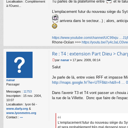
Tu parles de la plateforme entre
et le tal
Localisation :
Complètement
à l'Ouest...
L'emplacement futur du nouveau siège du Sytral
arrivera dans le secteur...) ; alors, anticip
https://www.youtube.com/channel/UC99xju ... J
Rhone-Océan >>>
https://youtu.be/7y4cJaLO3vw
Re : T4 : extension Part Dieu > Cha
par
nanar
»
17 janv. 2009, 00:14
M
Salut
e
s
s
Je parle de là, entre voies RFF et impasse Mil
nanar
a
http://maps.google.fr/?ie=UTF8&t=h&ll=4 ...
Passager
g
e
Messages :
11753
Dans l'avenir T3 et T4 vont passer un chouia à
n
Inscription :
15 nov. 2004,
o
la rue de la Villette. Donc que faire de l'espac
10:07
n
Localisation :
lyon 6è -
l
www.darly.org
&
u
www.lyonmetro.org
Contact :
o
L'emplacement futur du nouveau siège du Sytral 
nt
et sera probablement très mal desservi pour 