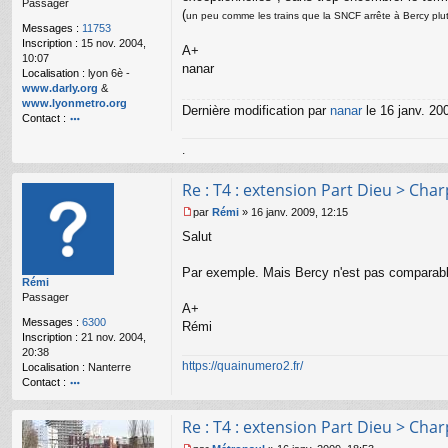
Passager
g
(
un peu comme les trains que la SNCF arrête à Bercy plutô
e
Messages :
11753
n
Inscription :
15 nov. 2004,
o
A+
10:07
n
nanar
Localisation :
lyon 6è -
l
www.darly.org
&
u
www.lyonmetro.org
Dernière modification par
nanar
le 16 janv. 200
Contact :
o
.
nt
ac
te
Re : T4 : extension Part Dieu > Cha
r
n
par
Rémi
»
16 janv. 2009, 12:15
M
a
Salut
e
n
s
ar
s
Par exemple. Mais Bercy n'est pas comparable.
Rémi
a
Passager
g
A+
e
Messages :
6300
Rémi
n
Inscription :
21 nov. 2004,
o
20:38
n
https://quainumero2.fr/
Localisation :
Nanterre
l
Contact :
u
o
nt
Re : T4 : extension Part Dieu > Cha
ac
te