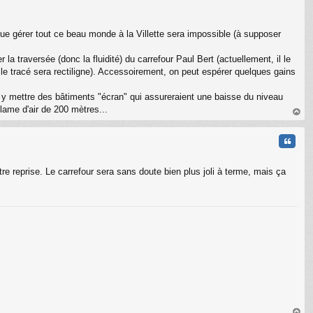
que gérer tout ce beau monde à la Villette sera impossible (à supposer
a traversée (donc la fluidité) du carrefour Paul Bert (actuellement, il le
ar le tracé sera rectiligne). Accessoirement, on peut espérer quelques gains
ur y mettre des bâtiments "écran" qui assureraient une baisse du niveau
 lame d'air de 200 mètres...
au
t
Citati
re reprise. Le carrefour sera sans doute bien plus joli à terme, mais ça
C