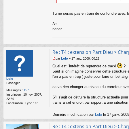
ac
te
r
Tu ne serais pas en train de confondre avec l
n
a
A+
n
ar
nanar
.
Re : T4 : extension Part Dieu > Cha
par
Lolo
»
17 janv. 2009, 00:22
M
Quel est l'intérêt de reprendre ce tracé
?
e
s
Sauf si on imagine conserver cette structure e
s
l'on a pas en trop ) juste pour faire un bel align
Lolo
a
Passager
g
ca va rien changer au niveau du carrefour ave
e
Messages :
157
n
Inscription :
10 nov. 2007,
o
S'il s'agit de détruire la structure actuelle p
22:59
n
trains à cet endroit par rapport à une situatio
Localisation :
Lyon 1er
l
u
Dernière modification par
Lolo
le 17 janv. 2009
Re : T4 : extension Part Dieu > Cha