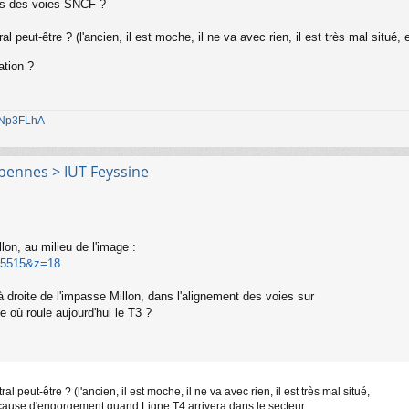
us des voies SNCF ?
 peut-être ? (l'ancien, il est moche, il ne va avec rien, il est très mal sit
ation ?
1jNp3FLhA
rpennes > IUT Feyssine
lon, au milieu de l'image :
 05515&z=18
 droite de l'impasse Millon, dans l'alignement des voies sur
e où roule aujourd'hui le T3 ?
peut-être ? (l'ancien, il est moche, il ne va avec rien, il est très mal situé,
cause d'engorgement quand Ligne T4 arrivera dans le secteur..