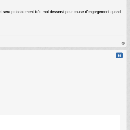
ué, et sera probablement très mal desservi pour cause d'engorgement quand
au
t
Citati
C