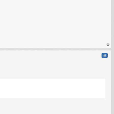
au
t
Citati