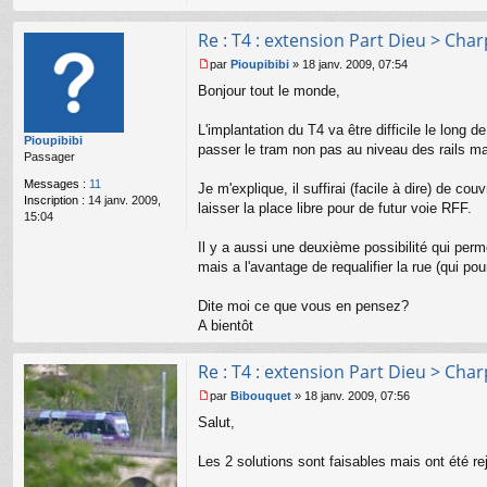
o
nt
Re : T4 : extension Part Dieu > Cha
ac
te
par
Pioupibibi
»
18 janv. 2009, 07:54
r
M
Bonjour tout le monde,
Bi
e
b
s
o
s
L'implantation du T4 va être difficile le long 
Pioupibibi
u
a
passer le tram non pas au niveau des rails m
Passager
q
g
u
e
Messages :
11
Je m'explique, il suffirai (facile à dire) de c
et
n
Inscription :
14 janv. 2009,
o
laisser la place libre pour de futur voie RFF.
15:04
n
l
Il y a aussi une deuxième possibilité qui per
u
mais a l'avantage de requalifier la rue (qui po
Dite moi ce que vous en pensez?
A bientôt
Re : T4 : extension Part Dieu > Cha
par
Bibouquet
»
18 janv. 2009, 07:56
M
Salut,
e
s
s
Les 2 solutions sont faisables mais ont été re
a