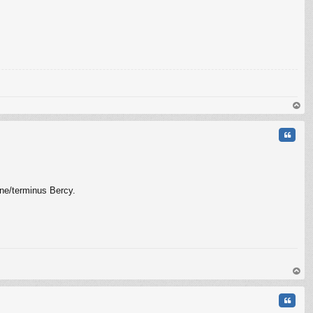
C
au
t
Citati
ine/terminus Bercy.
C
au
t
Citati