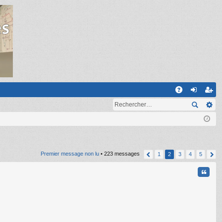
R
A
on
ns
Q
ne
cri
xi
pti
on
on
Premier message non lu
• 223 messages
1
2
3
4
5
Citati