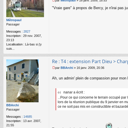
par
Métropaul
»
16 janv. 2009, 18:53
r
M
R
"Vraie gare" à propos de Bercy, je n'irai pas j
e
é
s
m
s
Métropaul
i
a
Passager
g
e
Messages :
2827
n
Inscription :
29 nov. 2007,
o
23:13
n
Localisation :
Là-bas si j'y
l
suis...
u
Re : T4 : extension Part Dieu > Cha
par
BBArchi
»
16 janv. 2009, 20:36
M
e
Ah, un admin' plein de compassion pour mon h
s
s
a
nanar a écrit :
g
e
...Pour ce qui concerne le terrain occupé par l
n
lors de la réunion publique du 9 janvier en m
o
BBArchi
ce ne soit pas mis en constructible et bazar
n
Passager
l
Messages :
14685
u
Inscription :
13 avr. 2007,
21:55