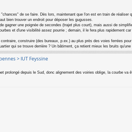
chances" de se faire. Dès lors, maintenant que l'on est en train de réaliser 
aut bien trouver un endroit pour déposer les gugusses.
 gagner une poignée de secondes (trajet plus court), mais aussi de simplifier l
courbes et d'une visibilité assez pourrie ; demain, il le fera plus rapidement c
u contraire, construire (des bureaux, p.ex.) au plus près des voies ferrées po
artier qui se trouve derrière ? Un bâtiment, ça retient mieux les bruits qu'une
rpennes > IUT Feyssine
net prolongé depuis le Sud, donc alignement des voiries oblige, la courbe va êt