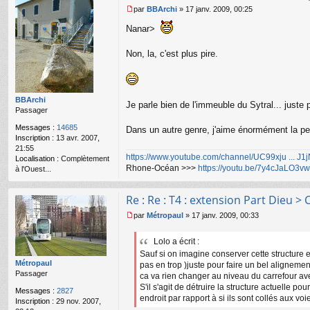
par
BBArchi
»
17 janv. 2009, 00:25
M
e
Nanar>
s
s
Non, la, c'est plus pire.
a
g
e
n
o
BBArchi
Je parle bien de l'immeuble du Sytral... juste 
n
Passager
l
Messages :
14685
Dans un autre genre, j'aime énormément la peti
u
Inscription :
13 avr. 2007,
21:55
https://www.youtube.com/channel/UC99xju ... J
Localisation :
Complètement
Rhone-Océan >>>
https://youtu.be/7y4cJaLO3vw
à l'Ouest...
Re : Re : T4 : extension Part Dieu 
par
Métropaul
»
17 janv. 2009, 00:33
M
e
Lolo a écrit :
s
Sauf si on imagine conserver cette structure e
s
Métropaul
a
pas en trop )juste pour faire un bel alignement .
Passager
g
ca va rien changer au niveau du carrefour av
e
S'il s'agit de détruire la structure actuelle p
Messages :
2827
n
endroit par rapport à si ils sont collés aux voi
Inscription :
29 nov. 2007,
o