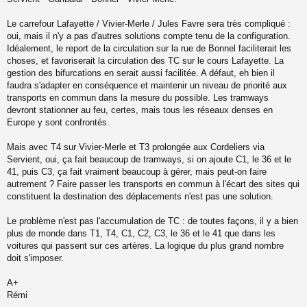
Le carrefour Lafayette / Vivier-Merle / Jules Favre sera très compliqué :
oui, mais il n'y a pas d'autres solutions compte tenu de la configuration.
Idéalement, le report de la circulation sur la rue de Bonnel faciliterait les
choses, et favoriserait la circulation des TC sur le cours Lafayette. La
gestion des bifurcations en serait aussi facilitée. A défaut, eh bien il
faudra s'adapter en conséquence et maintenir un niveau de priorité aux
transports en commun dans la mesure du possible. Les tramways
devront stationner au feu, certes, mais tous les réseaux denses en
Europe y sont confrontés.
Mais avec T4 sur Vivier-Merle et T3 prolongée aux Cordeliers via
Servient, oui, ça fait beaucoup de tramways, si on ajoute C1, le 36 et le
41, puis C3, ça fait vraiment beaucoup à gérer, mais peut-on faire
autrement ? Faire passer les transports en commun à l'écart des sites qui
constituent la destination des déplacements n'est pas une solution.
Le problème n'est pas l'accumulation de TC : de toutes façons, il y a bien
plus de monde dans T1, T4, C1, C2, C3, le 36 et le 41 que dans les
voitures qui passent sur ces artères. La logique du plus grand nombre
doit s'imposer.
A+
Rémi