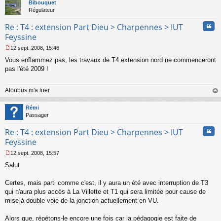
t
n
Bibouquet
o
Régulateur
n
l
Cita
Re : T4 : extension Part Dieu > Charpennes > IUT
u
Feyssine
12 sept. 2008, 15:46
M
Vous enflammez pas, les travaux de T4 extension nord ne commenceront
e
s
pas l'été 2009 !
s
a
Atoubus m'a tuer
g
e
au
n
t
Rémi
o
Passager
n
l
Cita
Re : T4 : extension Part Dieu > Charpennes > IUT
u
Feyssine
12 sept. 2008, 15:57
M
Salut
e
s
s
Certes, mais parti comme c'est, il y aura un été avec interruption de T3
a
qui n'aura plus accès à La Villette et T1 qui sera limitée pour cause de
g
mise à double voie de la jonction actuellement en VU.
e
n
o
Alors que, répétons-le encore une fois car la pédagogie est faite de