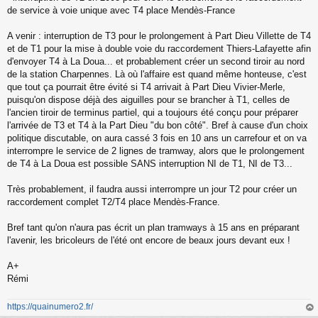
de service à voie unique avec T4 place Mendès-France
A venir : interruption de T3 pour le prolongement à Part Dieu Villette de T4
et de T1 pour la mise à double voie du raccordement Thiers-Lafayette afin
d'envoyer T4 à La Doua... et probablement créer un second tiroir au nord
de la station Charpennes. Là où l'affaire est quand même honteuse, c'est
que tout ça pourrait être évité si T4 arrivait à Part Dieu Vivier-Merle,
puisqu'on dispose déjà des aiguilles pour se brancher à T1, celles de
l'ancien tiroir de terminus partiel, qui a toujours été conçu pour préparer
l'arrivée de T3 et T4 à la Part Dieu "du bon côté". Bref à cause d'un choix
politique discutable, on aura cassé 3 fois en 10 ans un carrefour et on va
interrompre le service de 2 lignes de tramway, alors que le prolongement
de T4 à La Doua est possible SANS interruption NI de T1, NI de T3...
Très probablement, il faudra aussi interrompre un jour T2 pour créer un
raccordement complet T2/T4 place Mendès-France.
Bref tant qu'on n'aura pas écrit un plan tramways à 15 ans en préparant
l'avenir, les bricoleurs de l'été ont encore de beaux jours devant eux !
A+
Rémi
https://quainumero2.fr/