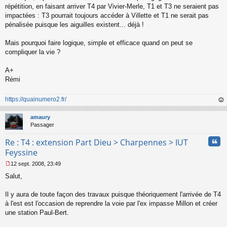
n
répétition, en faisant arriver T4 par Vivier-Merle, T1 et T3 ne seraient pas
l
impactées : T3 pourrait toujours accéder à Villette et T1 ne serait pas
u
pénalisée puisque les aiguilles existent... déjà !
Mais pourquoi faire logique, simple et efficace quand on peut se
compliquer la vie ?
A+
Rémi
https://quainumero2.fr/
au
t
amaury
Passager
Cita
Re : T4 : extension Part Dieu > Charpennes > IUT
Feyssine
12 sept. 2008, 23:49
M
Salut,
e
s
s
Il y aura de toute façon des travaux puisque théoriquement l'arrivée de T4
a
à l'est est l'occasion de reprendre la voie par l'ex impasse Millon et créer
g
une station Paul-Bert.
e
n