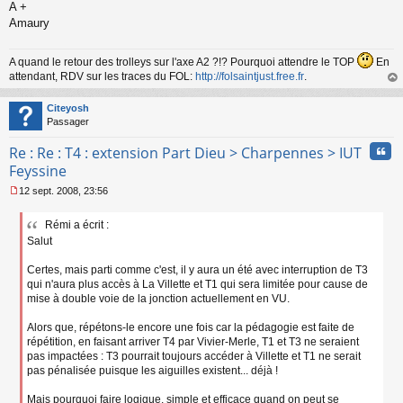
o
A +
n
Amaury
l
u
A quand le retour des trolleys sur l'axe A2 ?!? Pourquoi attendre le TOP
En
attendant, RDV sur les traces du FOL:
http://folsaintjust.free.fr
.
au
t
Citeyosh
Passager
Cita
Re : Re : T4 : extension Part Dieu > Charpennes > IUT
Feyssine
12 sept. 2008, 23:56
M
e
Rémi a écrit :
s
Salut
s
a
g
Certes, mais parti comme c'est, il y aura un été avec interruption de T3
e
qui n'aura plus accès à La Villette et T1 qui sera limitée pour cause de
n
mise à double voie de la jonction actuellement en VU.
o
n
Alors que, répétons-le encore une fois car la pédagogie est faite de
l
répétition, en faisant arriver T4 par Vivier-Merle, T1 et T3 ne seraient
u
pas impactées : T3 pourrait toujours accéder à Villette et T1 ne serait
pas pénalisée puisque les aiguilles existent... déjà !
Mais pourquoi faire logique, simple et efficace quand on peut se