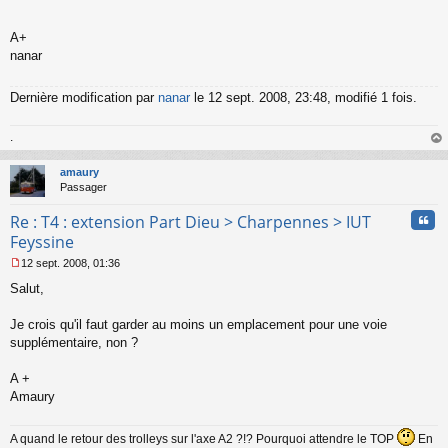
A+
nanar
Dernière modification par
nanar
le 12 sept. 2008, 23:48, modifié 1 fois.
.
au
t
amaury
Passager
Cita
Re : T4 : extension Part Dieu > Charpennes > IUT
Feyssine
12 sept. 2008, 01:36
M
Salut,
e
s
s
Je crois qu'il faut garder au moins un emplacement pour une voie
a
supplémentaire, non ?
g
e
A +
n
o
Amaury
n
l
A quand le retour des trolleys sur l'axe A2 ?!? Pourquoi attendre le TOP
En
u