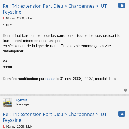
Cita
Re : T4 : extension Part Dieu > Charpennes > IUT
Feyssine
01 nov. 2008, 21:43
M
Salut
e
s
s
Bon, il faut faire simple pour les carrefours : toutes les rues croisant le
a
tram seront mises en sens unique,
g
en s'éloignant de la ligne de tram. Tu vas voir comme ça va vite
e
désengorger.
n
o
n
A+
l
nanar
u
Dernière modification par
nanar
le 01 nov. 2008, 22:07, modifié 1 fois.
.
au
t
Sylvain
Passager
Cita
Re : T4 : extension Part Dieu > Charpennes > IUT
Feyssine
01 nov. 2008, 22:04