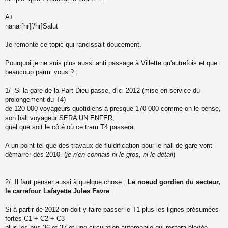
u
A+
nanar[hr][/hr]Salut
Je remonte ce topic qui rancissait doucement.
Pourquoi je ne suis plus aussi anti passage à Villette qu'autrefois et que
beaucoup parmi vous ? :
1/ Si la gare de la Part Dieu passe, d'ici 2012 (mise en service du
prolongement du T4)
de 120 000 voyageurs quotidiens à presque 170 000 comme on le pense,
son hall voyageur SERA UN ENFER,
quel que soit le côté où ce tram T4 passera.
A un point tel que des travaux de fluidification pour le hall de gare vont
démarrer dès 2010. (
je n'en connais ni le gros, ni le détail
)
2/ Il faut penser aussi à quelque chose :
Le noeud gordien du secteur,
le carrefour Lafayette Jules Favre
.
Si à partir de 2012 on doit y faire passer le T1 plus les lignes présumées
fortes C1 + C2 + C3
plus les bus 36 et 37 et une circulation automobile qui restera élevée,