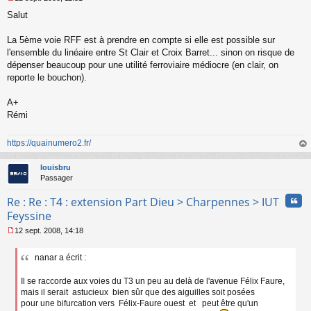
M
Salut
e
s
s
La 5ème voie RFF est à prendre en compte si elle est possible sur
a
l'ensemble du linéaire entre St Clair et Croix Barret... sinon on risque de
g
dépenser beaucoup pour une utilité ferroviaire médiocre (en clair, on
e
reporte le bouchon).
n
o
n
A+
l
Rémi
u
https://quainumero2.fr/
au
t
louisbru
Passager
Cita
Re : Re : T4 : extension Part Dieu > Charpennes > IUT
Feyssine
12 sept. 2008, 14:18
M
e
nanar a écrit :
s
s
a
Il se raccorde aux voies du T3 un peu au delà de l'avenue Félix Faure,
g
mais il serait astucieux bien sûr que des aiguilles soit posées
e
pour une bifurcation vers Félix-Faure ouest et peut être qu'un