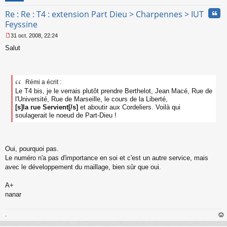
Cita
Re : Re : T4 : extension Part Dieu > Charpennes > IUT
Feyssine
31 oct. 2008, 22:24
M
Salut
e
s
s
a
g
Rémi a écrit :
e
Le T4 bis, je le verrais plutôt prendre Berthelot, Jean Macé, Rue de
n
l'Université, Rue de Marseille, le cours de la Liberté,
o
[s]la rue Servient[/s]
et aboutir aux Cordeliers. Voilà qui
n
soulagerait le noeud de Part-Dieu !
l
u
Oui, pourquoi pas.
Le numéro n'a pas d'importance en soi et c'est un autre service, mais
avec le développement du maillage, bien sûr que oui.
A+
nanar
.
au