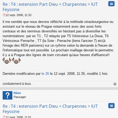
Cita
Re : T4 : extension Part Dieu > Charpennes > IUT
Feyssine
12 sept. 2008, 11:33
M
il me semble que nous devons réfléchir à la méthode strasbourgeoise ou
e
s
existant sur le réseau de Prague notamment avec des axes forts
s
centraux et des terminus diversifiés en hésitant pas à diversifier les
a
numérotations: par ex T1 , T2 relayés par T5 Vénissieux La Doua, T6
g
Vénissieux Perrache , T7 (la Soie - Perrache (tiens l'ancien 7) etc(à
e
l'image des RER parisiens) sur un rythme selon la demande à l'heure de
n
o
l'informatique tout est possible. Le prochain maillage devrait le permettre:
n
il y a à Prague des lignes de tram circulant qu'aux heures d'affluence!!
l
u
Dernière modification par
le 26
le 12 sept. 2008, 11:35, modifié 1 fois.
cordialement à tous .
au
t
Rémi
Passager
Cita
Re : T4 : extension Part Dieu > Charpennes > IUT
Feyssine
12 sept. 2008, 11:51