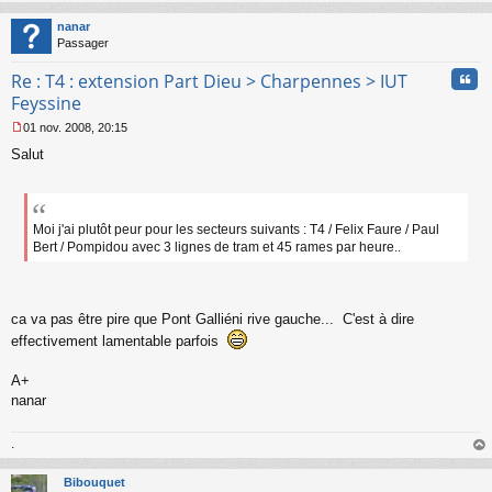
au
t
nanar
Passager
Cita
Re : T4 : extension Part Dieu > Charpennes > IUT
Feyssine
01 nov. 2008, 20:15
M
Salut
e
s
s
a
g
Moi j'ai plutôt peur pour les secteurs suivants : T4 / Felix Faure / Paul
e
Bert / Pompidou avec 3 lignes de tram et 45 rames par heure..
n
o
n
l
ca va pas être pire que Pont Galliéni rive gauche... C'est à dire
u
effectivement lamentable parfois
A+
nanar
.
au
t
Bibouquet