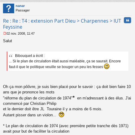
au
t
nanar
Passager
Cita
Re : Re : T4 : extension Part Dieu > Charpennes > IUT
Feyssine
02 nov. 2008, 11:47
M
Salut
e
s
s
a
Bibouquet a écrit :
g
... Si le plan de circulation était aussi maléable, ça se saurait. Encore
e
faut-il que le politique veuille se bouger un peu les fesses
n
o
n
l
Oh ça mon pôôvre, je suis bien placé pour le savoir : ça doit bien faire 10
u
ans que je prononce les mots
*
"réforme du plan de circulation de 1974"
en m'adressant à des élus. J'ai
commencé par Christian Philip
et le dernier doit être JL Touraine il y a moins de 6 mois.
Autant pisser dans un violon...
* Le plan de circulation de 1974 (avec première petite tranche dès 1971)
avait pour but de faciliter la circulation