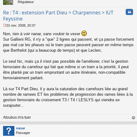
Régulateur
Cita
Re : T4 : extension Part Dieu > Charpennes > IUT
Feyssine
01 nov. 2008, 20:37
M
Non, rien à voir nanar, sans vouloir te vexer
e
s
Sur Gallieni RG, il n'y a "que" 2 lignes qui passent, et ça passe forcement
s
pas mal car les phases où le tram passe peuvent passer en même temps
a
que Berthelot (qui a beaucoup de temps) et que Leclerc.
g
e
Le seul hic, mais ça il n'est pas possible de l'améliorer, c'est la gestion
n
o
ferroviaire du carrefour qui fait que même si un tram a la priorité, il peut
n
être planté par un tram empruntant un autre itinéraire, non-compatible
l
ferroviairement parlant.
u
Là sur T4 Part Dieu, il y aura la saturation des carrefours liée au grand
nombre de ramees ET les problèmes de progression des rames liées à la
gestion ferroviaire du croisement T3 / T4 / LESLYS qui viendra se
surajouter...
Atoubus m'a tuer
au
t
nanar
Passager