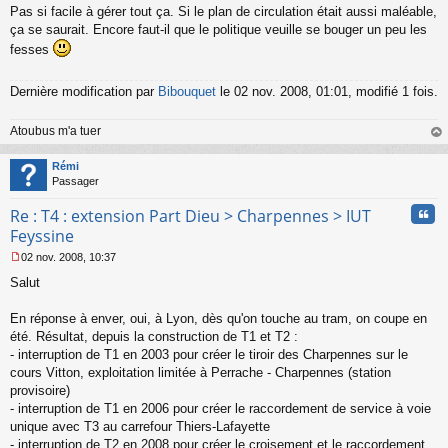
a
Pas si facile à gérer tout ça. Si le plan de circulation était aussi maléable,
g
ça se saurait. Encore faut-il que le politique veuille se bouger un peu les
e
n
fesses
o
n
Dernière modification par
Bibouquet
le 02 nov. 2008, 01:01, modifié 1 fois.
l
u
Atoubus m'a tuer
au
t
Rémi
Passager
Cita
Re : T4 : extension Part Dieu > Charpennes > IUT
Feyssine
02 nov. 2008, 10:37
M
Salut
e
s
s
En réponse à enver, oui, à Lyon, dès qu'on touche au tram, on coupe en
a
été. Résultat, depuis la construction de T1 et T2 :
g
- interruption de T1 en 2003 pour créer le tiroir des Charpennes sur le
e
cours Vitton, exploitation limitée à Perrache - Charpennes (station
n
o
provisoire)
n
- interruption de T1 en 2006 pour créer le raccordement de service à voie
l
unique avec T3 au carrefour Thiers-Lafayette
u
- interruption de T2 en 2008 pour créer le croisement et le raccordement