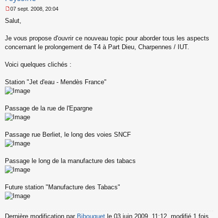
07 sept. 2008, 20:04
M
Salut,
e
s
s
Je vous propose d'ouvrir ce nouveau topic pour aborder tous les aspects
a
concernant le prolongement de T4 à Part Dieu, Charpennes / IUT.
g
e
Voici quelques clichés :
n
o
n
Station "Jet d'eau - Mendès France"
l
u
Passage de la rue de l'Epargne
Passage rue Berliet, le long des voies SNCF
Passage le long de la manufacture des tabacs
Future station "Manufacture des Tabacs"
Dernière modification par
Bibouquet
le 03 juin 2009, 11:12, modifié 1 fois.