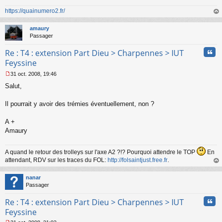
https://quainumero2.fr/
au
t
amaury
Passager
Cita
Re : T4 : extension Part Dieu > Charpennes > IUT
Feyssine
31 oct. 2008, 19:46
M
Salut,
e
s
s
Il pourrait y avoir des trémies éventuellement, non ?
a
g
A +
e
Amaury
n
o
n
A quand le retour des trolleys sur l'axe A2 ?!? Pourquoi attendre le TOP
En
l
attendant, RDV sur les traces du FOL:
http://folsaintjust.free.fr
.
u
au
t
nanar
Passager
Cita
Re : T4 : extension Part Dieu > Charpennes > IUT
Feyssine