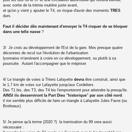
avec sortie de la trémie routière juste avant,
et qu'on y vient y ajouter le T4, on risque d'avoir des moments
TRES
durs.
Faut il décider dès maintenant d'envoyer le T4 risquer de se bloquer
dans une telle nasse
?
3/ Je crois au développement de l'Est de la gare. Mes presque quatre
décennies de recul sur l'évolution de l'urbanisation
lyonnaise m'amènent à croire en ce développement, ou plutôt à sa
poursuite. Autant l'accompagner que le mépriser.
4/ Le triangle de voies à Thiers Lafayette
devra
être construit, ainsi que
le 1,7 km de voies sur Lafayette jusqu'aux Cordeliers.
Des T1 bis, des T3, des T4 bis l'emprunteront pour atteindre la presqu'ile.
AINSI ils desserviront la Part Dieu "historique" par son côté nord
.
il me semble plus difficile de faire un triangle à Lafayette Jules Favre (ou
Brotteaux).
5/ Je pense qu'à terme (2020 ?) la tramisation du 99 sera aussi
nécessaire :