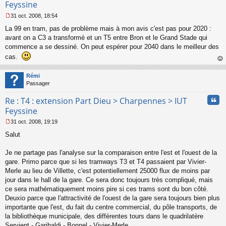
Feyssine
31 oct. 2008, 18:54
M
La 99 en tram, pas de problème mais à mon avis c'est pas pour 2020 :
e
s
avant on a C3 a transformé et un T5 entre Bron et le Grand Stade qui
s
commence a se dessiné. On peut espérer pour 2040 dans le meilleur des
a
cas.
g
au
e
t
n
Rémi
o
Passager
n
l
Cita
Re : T4 : extension Part Dieu > Charpennes > IUT
u
Feyssine
31 oct. 2008, 19:19
M
Salut
e
s
s
Je ne partage pas l'analyse sur la comparaison entre l'est et l'ouest de la
a
gare. Primo parce que si les tramways T3 et T4 passaient par Vivier-
g
Merle au lieu de Villette, c'est potentiellement 25000 flux de moins par
e
jour dans le hall de la gare. Ce sera donc toujours très compliqué, mais
n
o
ce sera mathématiquement moins pire si ces trams sont du bon côté.
n
Deuxio parce que l'attractivité de l'ouest de la gare sera toujours bien plus
l
importante que l'est, du fait du centre commercial, du pôle transports, de
u
la bibliothèque municipale, des différentes tours dans le quadrilatère
Servient - Garibaldi - Bonnel - Vivier-Merle.