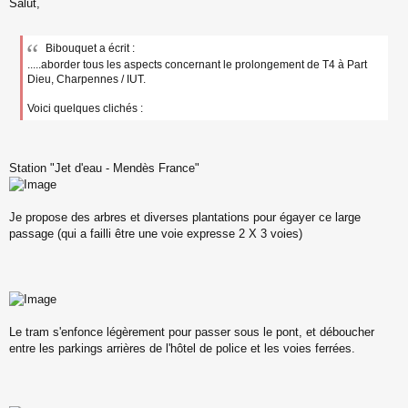
Salut,
e
s
s
a
Bibouquet a écrit :
g
.....aborder tous les aspects concernant le prolongement de T4 à Part
e
Dieu, Charpennes / IUT.
n
o
Voici quelques clichés :
n
l
u
Station "Jet d'eau - Mendès France"
Je propose des arbres et diverses plantations pour égayer ce large
passage (qui a failli être une voie expresse 2 X 3 voies)
Le tram s'enfonce légèrement pour passer sous le pont, et déboucher
entre les parkings arrières de l'hôtel de police et les voies ferrées.