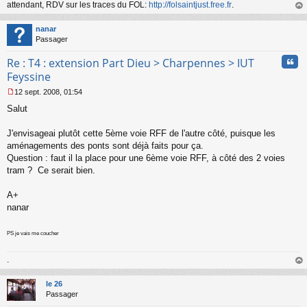
attendant, RDV sur les traces du FOL:
http://folsaintjust.free.fr
.
au
t
nanar
Passager
Cita
Re : T4 : extension Part Dieu > Charpennes > IUT
Feyssine
12 sept. 2008, 01:54
M
Salut
e
s
s
J'envisageai plutôt cette 5ème voie RFF de l'autre côté, puisque les
a
aménagements des ponts sont déjà faits pour ça.
g
Question : faut il la place pour une 6ème voie RFF, à côté des 2 voies
e
tram ? Ce serait bien.
n
o
n
A+
l
nanar
u
PS je vais me coucher
.
au
t
le 26
Passager