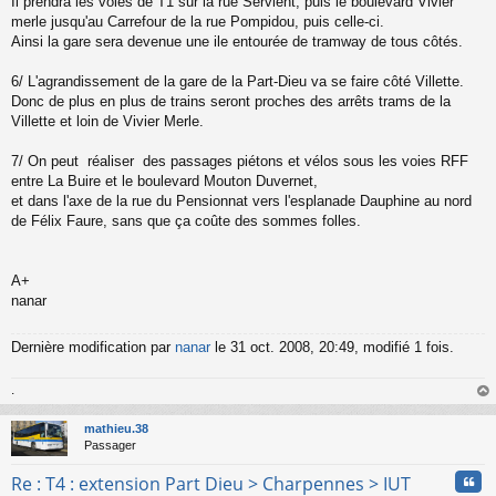
Il prendra les voies de T1 sur la rue Servient, puis le boulevard Vivier
merle jusqu'au Carrefour de la rue Pompidou, puis celle-ci.
Ainsi la gare sera devenue une ile entourée de tramway de tous côtés.
6/ L'agrandissement de la gare de la Part-Dieu va se faire côté Villette.
Donc de plus en plus de trains seront proches des arrêts trams de la
Villette et loin de Vivier Merle.
7/ On peut réaliser des passages piétons et vélos sous les voies RFF
entre La Buire et le boulevard Mouton Duvernet,
et dans l'axe de la rue du Pensionnat vers l'esplanade Dauphine au nord
de Félix Faure, sans que ça coûte des sommes folles.
A+
nanar
Dernière modification par
nanar
le 31 oct. 2008, 20:49, modifié 1 fois.
.
au
t
mathieu.38
Passager
Cita
Re : T4 : extension Part Dieu > Charpennes > IUT