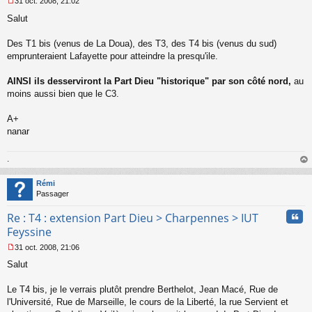
31 oct. 2008, 21:02
M
Salut
e
s
s
Des T1 bis (venus de La Doua), des T3, des T4 bis (venus du sud)
a
emprunteraient Lafayette pour atteindre la presqu'ile.
g
e
AINSI ils desserviront la Part Dieu "historique" par son côté nord,
au
n
o
moins aussi bien que le C3.
n
l
A+
u
nanar
.
au
t
Rémi
Passager
Cita
Re : T4 : extension Part Dieu > Charpennes > IUT
Feyssine
31 oct. 2008, 21:06
M
Salut
e
s
s
Le T4 bis, je le verrais plutôt prendre Berthelot, Jean Macé, Rue de
a
l'Université, Rue de Marseille, le cours de la Liberté, la rue Servient et
g