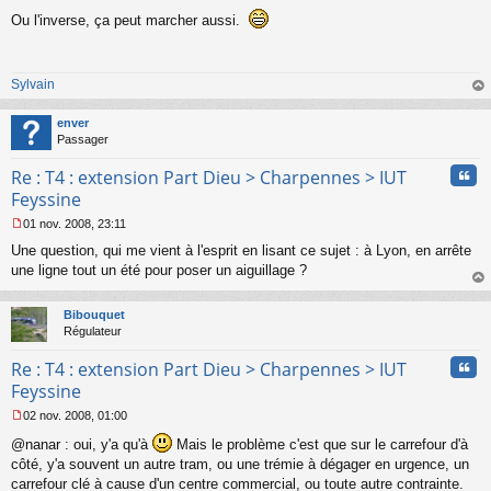
M
Ou l'inverse, ça peut marcher aussi.
e
s
s
a
Sylvain
g
e
au
n
t
enver
o
Passager
n
l
Cita
Re : T4 : extension Part Dieu > Charpennes > IUT
u
Feyssine
01 nov. 2008, 23:11
M
Une question, qui me vient à l'esprit en lisant ce sujet : à Lyon, en arrête
e
s
une ligne tout un été pour poser un aiguillage ?
s
au
a
t
Bibouquet
g
Régulateur
e
n
Cita
Re : T4 : extension Part Dieu > Charpennes > IUT
o
n
Feyssine
l
02 nov. 2008, 01:00
u
M
@nanar : oui, y'a qu'à
Mais le problème c'est que sur le carrefour d'à
e
s
côté, y'a souvent un autre tram, ou une trémie à dégager en urgence, un
s
carrefour clé à cause d'un centre commercial, ou toute autre contrainte.