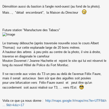
Démolition aussi du bastion à l'angle nord-ouest (au fond de la photo).
Mais..., "détail encombrant", la Maison du Directeur
Future station "Manufacture des Tabacs"
Le tramway débouche (après traversée nouvelle sous le cours Albert
Thomas) sur cette esplanade large de 20 bons mètres.
A hauteur des arbres à peu près au centre de la photo, il vire à droite,
traverse en diagonale le carrefour
Mouton Duvernet / Jeanne Hachette et rejoint le site qui lui est réservé le
long du nouvel Hôtel de Police du Fort Montluc.
Il se raccorde aux voies du T3 un peu au delà de l'avenue Félix Faure,
mais il serait astucieux bien sûr que des aiguilles soit posées
pour une bifurcation vers Félix-Faure ouest et peut être qu'un
raccordement soit aussi réalisé sur T3, ... vers l'Est.
Voila ce que ça nous donne :
http://maps.google.fr/maps/ms?ie=UTF8&h
... 9&t=k&z=17