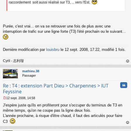
n
raccordement soit aussi réalisé sur T3, ... vers l'Est.
o
n
l
u
Purée, c'est vrai... on va se retrouver une fois de plus avec une
interruption de trafic sur une ligne forte (T3) l'été prochain ou le suivant...
Dernière modification par
louisbru
le 12 sept. 2008, 17:22, modifié 1 fois.
Cyril - 志利瑠
au
t
mathieu.38
Passager
Cita
Re : T4 : extension Part Dieu > Charpennes > IUT
Feyssine
12 sept. 2008, 14:58
M
J'espère juste qu'ils en profiteront pour s'occuper du terminus de T3 en
e
s
même temps, qu'on ne coupe pas la ligne deux fois.
s
L'année prochaine, à risque d'être chaud, il faut des articulés pour faire
a
C3
g
au
e