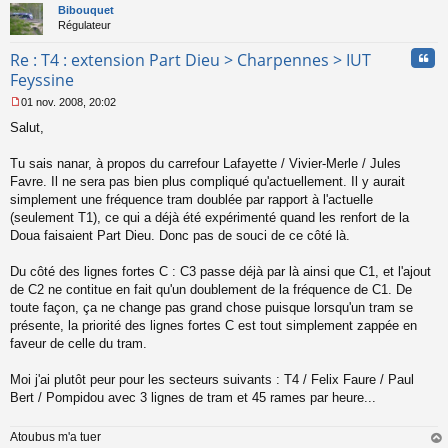
t
Bibouquet
Régulateur
Cita
Re : T4 : extension Part Dieu > Charpennes > IUT
Feyssine
01 nov. 2008, 20:02
M
Salut,
e
s
s
Tu sais nanar, à propos du carrefour Lafayette / Vivier-Merle / Jules
a
Favre. Il ne sera pas bien plus compliqué qu'actuellement. Il y aurait
g
simplement une fréquence tram doublée par rapport à l'actuelle
e
(seulement T1), ce qui a déjà été expérimenté quand les renfort de la
n
o
Doua faisaient Part Dieu. Donc pas de souci de ce côté là.
n
l
Du côté des lignes fortes C : C3 passe déjà par là ainsi que C1, et l'ajout
u
de C2 ne contitue en fait qu'un doublement de la fréquence de C1. De
toute façon, ça ne change pas grand chose puisque lorsqu'un tram se
présente, la priorité des lignes fortes C est tout simplement zappée en
faveur de celle du tram.
Moi j'ai plutôt peur pour les secteurs suivants : T4 / Felix Faure / Paul
Bert / Pompidou avec 3 lignes de tram et 45 rames par heure...
Atoubus m'a tuer