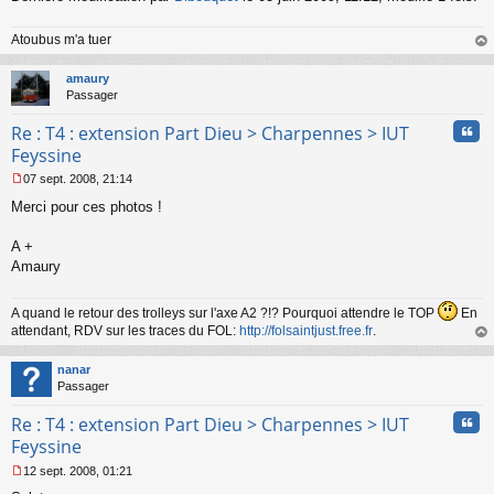
Atoubus m'a tuer
au
t
amaury
Passager
Cita
Re : T4 : extension Part Dieu > Charpennes > IUT
Feyssine
07 sept. 2008, 21:14
M
Merci pour ces photos !
e
s
s
A +
a
Amaury
g
e
n
A quand le retour des trolleys sur l'axe A2 ?!? Pourquoi attendre le TOP
En
o
attendant, RDV sur les traces du FOL:
http://folsaintjust.free.fr
.
n
au
l
t
nanar
u
Passager
Cita
Re : T4 : extension Part Dieu > Charpennes > IUT
Feyssine
12 sept. 2008, 01:21
M