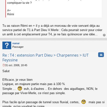
compliquer la vie ?
A+
Rémi
Tu as raison Rémi en + il y a déjà un morceau de voie servant déja au
service partiel de T1 à Part Dieu V.Merle : Cela pourrait servir pour créer
un arrêt à cet emplacement pour T4, je ne fais qu'énoncer une idée...
au
t
nanar
Passager
Cita
Re : T4 : extension Part Dieu > Charpennes > IUT
Feyssine
31 oct. 2008, 18:45
M
Salut
e
s
s
Efficace, je veux bien
a
Logique, en majeure partie mais pas à 100 %
g
Simple ...
euh, à d'autres .. En dehors des aiguillages, NON, le
e
passage par Viver-Merle, ce n'est pas simple.
n
o
n
Plus facile qu'un passage de tunnel sous fluvial, certes,
mais pas si
l
simple qu'on voudrait le croire ...