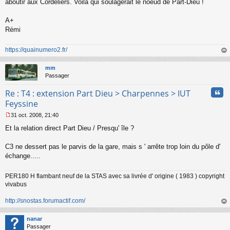
aboutir aux Cordeliers. Voilà qui soulagerait le noeud de Part-Dieu !
e
n
o
A+
n
Rémi
l
u
https://quainumero2.fr/
au
t
mm
Passager
Cita
Re : T4 : extension Part Dieu > Charpennes > IUT
Feyssine
31 oct. 2008, 21:40
M
Et la relation direct Part Dieu / Presqu' île ?
e
s
s
C3 ne dessert pas le parvis de la gare, mais s ' arrête trop loin du pôle d'
a
échange.....
g
e
n
PER180 H flambant neuf de la STAS avec sa livrée d' origine ( 1983 ) copyright
o
vivabus
n
l
http://snostas.forumactif.com/
u
au
t
nanar
Passager